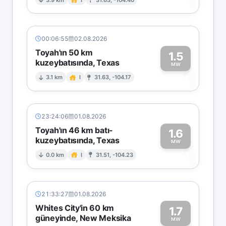
1
00:06:55
02.08.2026
Toyah'ın 50 km
1.5
kuzeybatısında, Texas
1
MW
3.1 km
I
31.63, -104.17
23:24:06
01.08.2026
Toyah'ın 46 km batı-
1.6
kuzeybatısında, Texas
1
MW
0.0 km
I
31.51, -104.23
21:33:27
01.08.2026
Whites City'in 60 km
1.7
güneyinde, New Meksika
MW