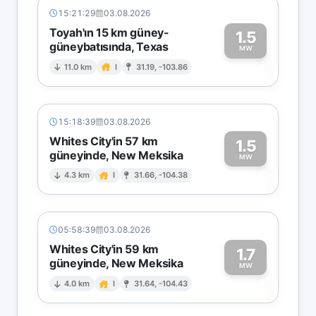
15:21:29
03.08.2026
Toyah'ın 15 km güney-
1.5
güneybatısında, Texas
1
MW
11.0 km
I
31.19, -103.86
15:18:39
03.08.2026
Whites City'in 57 km
1.5
güneyinde, New Meksika
1
MW
4.3 km
I
31.66, -104.38
05:58:39
03.08.2026
Whites City'in 59 km
1.7
güneyinde, New Meksika
1
MW
4.0 km
I
31.64, -104.43