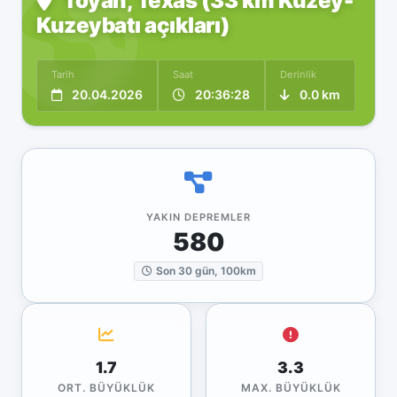
Toyah, Texas (33 km Kuzey-
Kuzeybatı açıkları)
Tarih
Saat
Derinlik
20.04.2026
20:36:28
0.0 km
YAKIN DEPREMLER
580
Son 30 gün, 100km
1.7
3.3
ORT. BÜYÜKLÜK
MAX. BÜYÜKLÜK