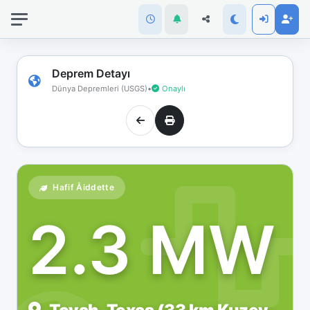
İnternet
bağlantınız
koptu!
Çevrimdışı
Deprem Detayı
moddasınız.
Dünya Depremleri (USGS)
•
Onaylı
Hafif Åiddette
2.3 MW