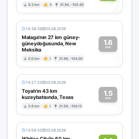
2
8.3 km
II
31.94, -103.40
16:38:36
05.08.2026
Malaga'nın 27 km güney-
1.6
güneydoğusunda, New
MW
Meksika
1
0.0 km
I
31.99, -104.00
14:27:20
05.08.2026
Toyah'ın 43 km
1.5
kuzeybatısında, Texas
1
MW
5.9 km
I
31.59, -104.13
13:56:32
05.08.2026
Whites City'in 60 km