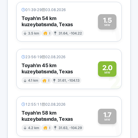
01:39:29
03.08.2026
Toyah'ın 54 km
1.5
kuzeybatısında, Texas
1
MW
3.5 km
I
31.64, -104.22
23:56:19
02.08.2026
Toyah'ın 45 km
2.0
kuzeybatısında, Texas
2
MW
4.1 km
I
31.61, -104.13
12:55:11
02.08.2026
Toyah'ın 58 km
1.7
kuzeybatısında, Texas
1
MW
4.2 km
I
31.63, -104.29