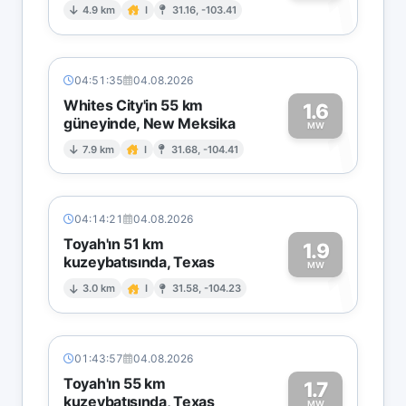
1
4.9 km
I
31.16, -103.41
04:51:35
04.08.2026
Whites City'in 55 km
1.6
güneyinde, New Meksika
1
MW
7.9 km
I
31.68, -104.41
04:14:21
04.08.2026
Toyah'ın 51 km
1.9
kuzeybatısında, Texas
1
MW
3.0 km
I
31.58, -104.23
01:43:57
04.08.2026
Toyah'ın 55 km
1.7
kuzeybatısında, Texas
MW