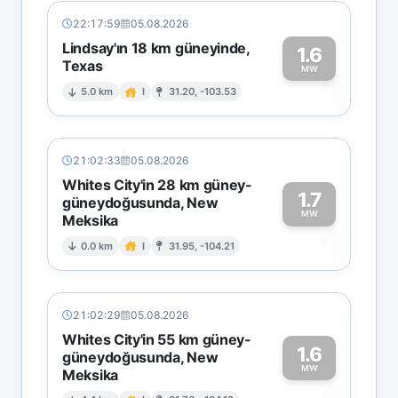
22:17:59
05.08.2026
Lindsay'ın 18 km güneyinde,
1.6
Texas
1
MW
5.0 km
I
31.20, -103.53
21:02:33
05.08.2026
Whites City'in 28 km güney-
1.7
güneydoğusunda, New
MW
Meksika
1
0.0 km
I
31.95, -104.21
21:02:29
05.08.2026
Whites City'in 55 km güney-
1.6
güneydoğusunda, New
MW
Meksika