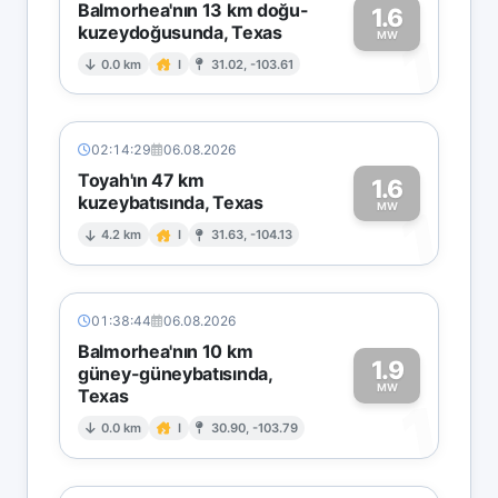
Balmorhea'nın 13 km doğu-
1.6
kuzeydoğusunda, Texas
1
MW
0.0 km
I
31.02, -103.61
02:14:29
06.08.2026
Toyah'ın 47 km
1.6
kuzeybatısında, Texas
1
MW
4.2 km
I
31.63, -104.13
01:38:44
06.08.2026
Balmorhea'nın 10 km
1.9
güney-güneybatısında,
MW
Texas
1
0.0 km
I
30.90, -103.79