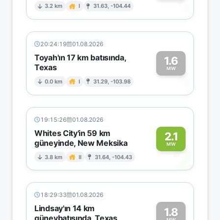
1
3.2 km
I
31.63, -104.44
20:24:19
01.08.2026
Toyah'ın 17 km batısında,
1.6
Texas
1
MW
0.0 km
I
31.29, -103.98
19:15:26
01.08.2026
Whites City'in 59 km
2.1
güneyinde, New Meksika
2
MW
3.8 km
II
31.64, -104.43
18:29:33
01.08.2026
Lindsay'ın 14 km
1.8
güneybatısında, Texas
MW