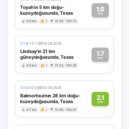
Toyah'ın 5 km doğu-
1.6
kuzeydoğusunda, Texas
1
MW
0.0 km
I
31.34, -103.75
18:15:13
04.08.2026
Lindsay'ın 21 km
1.7
güneydoğusunda, Texas
1
MW
4.8 km
I
31.23, -103.38
16:52:08
04.08.2026
Balmorhea'nın 28 km doğu-
2.1
kuzeydoğusunda, Texas
2
MW
4.7 km
I
31.09, -103.47