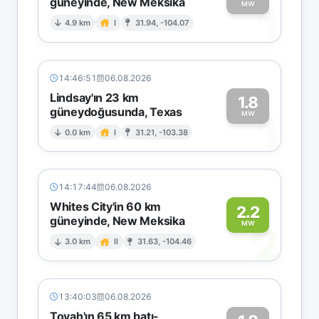
güneyinde, New Meksika
1
MW
4.9 km
I
31.94, -104.07
14:46:51
06.08.2026
Lindsay'ın 23 km
1.8
güneydoğusunda, Texas
1
MW
0.0 km
I
31.21, -103.38
14:17:44
06.08.2026
Whites City'in 60 km
2.2
güneyinde, New Meksika
2
MW
3.0 km
II
31.63, -104.46
13:40:03
06.08.2026
Toyah'ın 65 km batı-