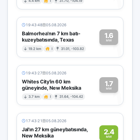
1
4.4 km
I
31.70, -104.19
19:43:48
05.08.2026
Balmorhea'nın 7 km batı-
1.6
kuzeybatısında, Texas
1
MW
19.2 km
I
31.01, -103.82
19:43:27
05.08.2026
Whites City'in 60 km
1.7
güneyinde, New Meksika
1
MW
3.7 km
I
31.64, -104.42
17:43:21
05.08.2026
Jal'ın 27 km güneybatısında,
2.4
New Meksika
MW