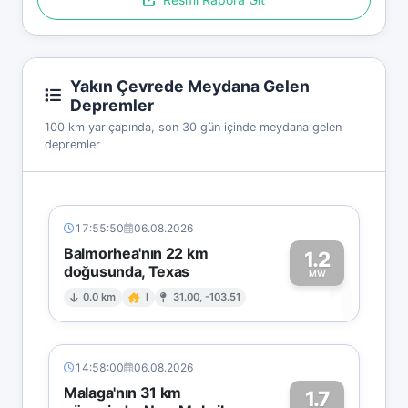
Yakın Çevrede Meydana Gelen
Depremler
100 km yarıçapında, son 30 gün içinde meydana gelen
depremler
17:55:50
06.08.2026
Balmorhea'nın 22 km
1.2
doğusunda, Texas
1
MW
0.0 km
I
31.00, -103.51
14:58:00
06.08.2026
Malaga'nın 31 km
1.7