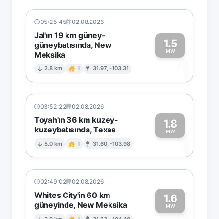
05:25:45
02.08.2026
Jal'ın 19 km güney-
1.5
güneybatısında, New
MW
Meksika
1
2.8 km
I
31.97, -103.31
03:52:22
02.08.2026
Toyah'ın 36 km kuzey-
1.8
kuzeybatısında, Texas
1
MW
5.0 km
I
31.60, -103.98
02:49:02
02.08.2026
Whites City'in 60 km
1.6
güneyinde, New Meksika
MW
3.9 km
I
31.63, -104.40