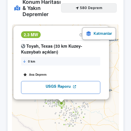
Konum Haritası
& Yakın
580 Deprem
Depremler
×
2.3 MW
20.04 20:36
Toyah, Texas (33 km Kuzey-
Kuzeybatı açıkları)
0 km
Ana Deprem
USGS Raporu