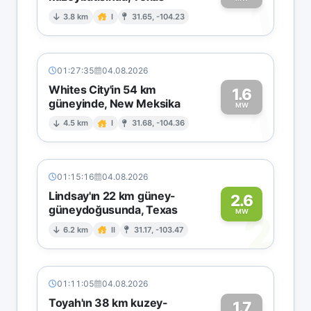
1
3.8 km
I
31.65, -104.23
01:27:35
04.08.2026
Whites City'in 54 km
1.6
güneyinde, New Meksika
1
MW
4.5 km
I
31.68, -104.36
01:15:16
04.08.2026
Lindsay'ın 22 km güney-
2.6
güneydoğusunda, Texas
2
MW
6.2 km
II
31.17, -103.47
01:11:05
04.08.2026
Toyah'ın 38 km kuzey-
1.7