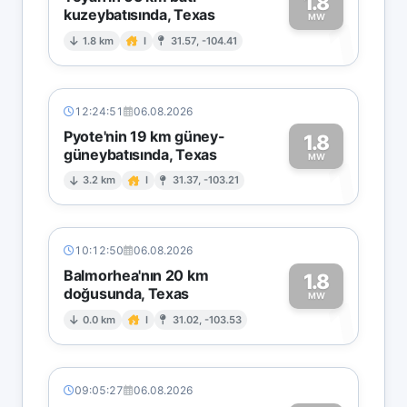
1.8
kuzeybatısında, Texas
1
MW
1.8 km
I
31.57, -104.41
12:24:51
06.08.2026
Pyote'nin 19 km güney-
1.8
güneybatısında, Texas
1
MW
3.2 km
I
31.37, -103.21
10:12:50
06.08.2026
Balmorhea'nın 20 km
1.8
doğusunda, Texas
1
MW
0.0 km
I
31.02, -103.53
09:05:27
06.08.2026