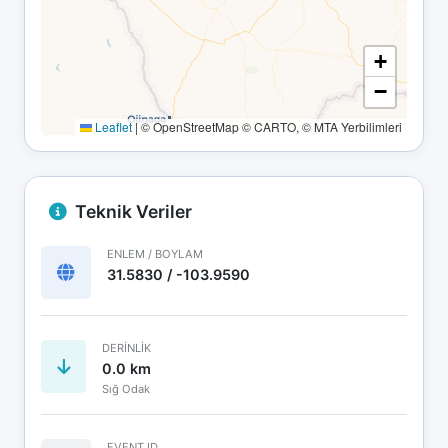
+
−
Leaflet
|
© OpenStreetMap © CARTO, © MTA Yerbilimleri
Teknik Veriler
ENLEM / BOYLAM
31.5830 / -103.9590
DERINLIK
0.0 km
Sığ Odak
EVENT ID