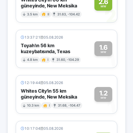
2.6
güneyinde, New Meksika
2
MW
3.5 km
II
31.63, -104.42
13:37:21
05.08.2026
Toyah'ın 56 km
1.6
kuzeybatısında, Texas
1
MW
4.8 km
I
31.60, -104.29
12:19:44
05.08.2026
Whites City'in 55 km
1.2
güneyinde, New Meksika
1
MW
10.3 km
I
31.68, -104.47
10:17:04
05.08.2026