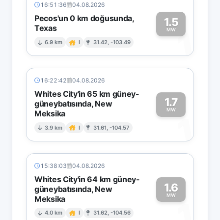
16:51:36
04.08.2026
Pecos'un 0 km doğusunda,
1.5
Texas
1
MW
6.9 km
I
31.42, -103.49
16:22:42
04.08.2026
Whites City'in 65 km güney-
1.7
güneybatısında, New
MW
Meksika
1
3.9 km
I
31.61, -104.57
15:38:03
04.08.2026
Whites City'in 64 km güney-
1.6
güneybatısında, New
MW
Meksika
1
4.0 km
I
31.62, -104.56