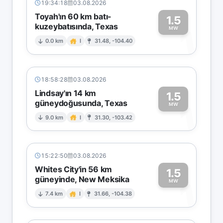
19:34:18
03.08.2026
Toyah'ın 60 km batı-
1.5
kuzeybatısında, Texas
1
MW
0.0 km
I
31.48, -104.40
18:58:28
03.08.2026
Lindsay'ın 14 km
1.5
güneydoğusunda, Texas
1
MW
9.0 km
I
31.30, -103.42
15:22:50
03.08.2026
Whites City'in 56 km
1.5
güneyinde, New Meksika
1
MW
7.4 km
I
31.66, -104.38