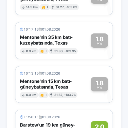
1
14.9 km
I
31.27, -103.63
16:17:13
01.08.2026
Mentone'nin 35 km batı-
1.8
kuzeybatısında, Texas
1
MW
0.0 km
I
31.80, -103.95
16:13:15
01.08.2026
Mentone'nin 15 km batı-
1.8
güneybatısında, Texas
1
MW
0.0 km
I
31.67, -103.76
11:50:11
01.08.2026
Barstow'un 19 km güney-
2.0