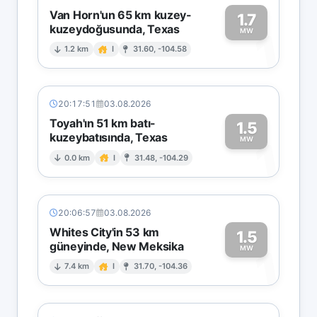
Van Horn'un 65 km kuzey-
1.7
kuzeydoğusunda, Texas
1
MW
1.2 km
I
31.60, -104.58
20:17:51
03.08.2026
Toyah'ın 51 km batı-
1.5
kuzeybatısında, Texas
1
MW
0.0 km
I
31.48, -104.29
20:06:57
03.08.2026
Whites City'in 53 km
1.5
güneyinde, New Meksika
1
MW
7.4 km
I
31.70, -104.36