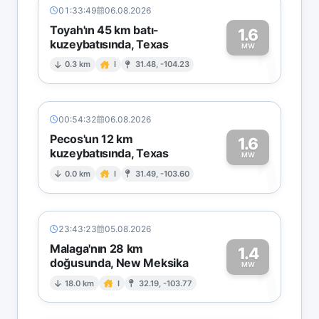
01:33:49
06.08.2026
Toyah'ın 45 km batı-
1.6
kuzeybatısında, Texas
1
MW
0.3 km
I
31.48, -104.23
00:54:32
06.08.2026
Pecos'un 12 km
1.6
kuzeybatısında, Texas
1
MW
0.0 km
I
31.49, -103.60
23:43:23
05.08.2026
Malaga'nın 28 km
1.4
doğusunda, New Meksika
1
MW
18.0 km
I
32.19, -103.77