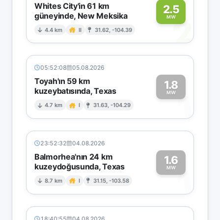
Whites City'in 61 km
2.5
güneyinde, New Meksika
2
MW
4.4 km
II
31.62, -104.39
05:52:08
05.08.2026
Toyah'ın 59 km
1.8
kuzeybatısında, Texas
1
MW
4.7 km
I
31.63, -104.29
23:52:32
04.08.2026
Balmorhea'nın 24 km
1.6
kuzeydoğusunda, Texas
1
MW
8.7 km
I
31.15, -103.58
18:40:55
04.08.2026