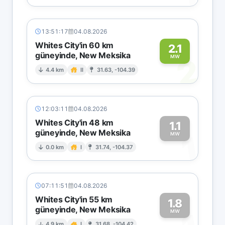
13:51:17
04.08.2026
Whites City'in 60 km
2.1
güneyinde, New Meksika
2
MW
4.4 km
II
31.63, -104.39
12:03:11
04.08.2026
Whites City'in 48 km
1.1
güneyinde, New Meksika
1
MW
0.0 km
I
31.74, -104.37
07:11:51
04.08.2026
Whites City'in 55 km
1.8
güneyinde, New Meksika
MW
4.9 km
I
31.68, -104.42