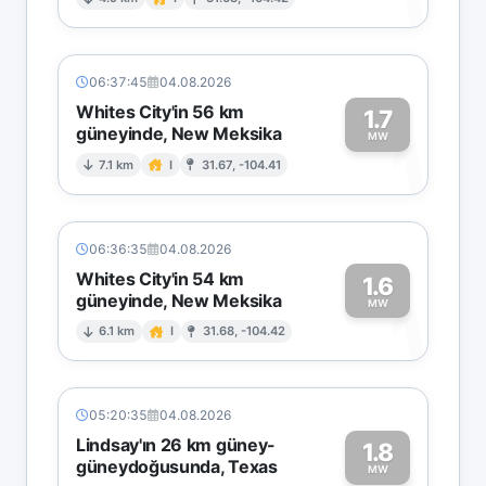
1
06:37:45
04.08.2026
Whites City'in 56 km
1.7
güneyinde, New Meksika
1
MW
7.1 km
I
31.67, -104.41
06:36:35
04.08.2026
Whites City'in 54 km
1.6
güneyinde, New Meksika
1
MW
6.1 km
I
31.68, -104.42
05:20:35
04.08.2026
Lindsay'ın 26 km güney-
1.8
güneydoğusunda, Texas
MW