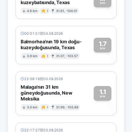
kuzeybatısında, Texas
1
MW
4.6 km
I
31.61, -104.01
00:01:51
04.08.2026
Balmorhea'nın 19 km doğu-
1.7
kuzeydoğusunda, Texas
1
MW
3.9 km
I
31.07, -103.57
22:38:16
03.08.2026
Malaga'nın 31 km
1.1
güneydoğusunda, New
MW
Meksika
1
3.0 km
I
31.99, -103.88
22:17:27
03.08.2026