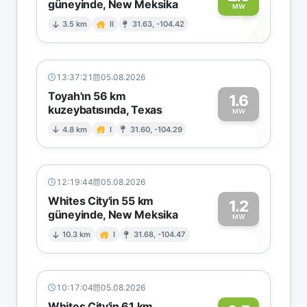
güneyinde, New Meksika
2
MW
3.5 km
II
31.63, -104.42
13:37:21
05.08.2026
Toyah'ın 56 km
1.6
kuzeybatısında, Texas
1
MW
4.8 km
I
31.60, -104.29
12:19:44
05.08.2026
Whites City'in 55 km
1.2
güneyinde, New Meksika
1
MW
10.3 km
I
31.68, -104.47
10:17:04
05.08.2026
Whites City'in 61 km