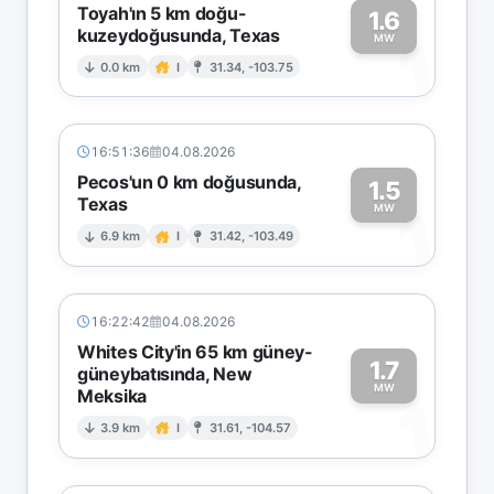
Toyah'ın 5 km doğu-
1.6
kuzeydoğusunda, Texas
1
MW
0.0 km
I
31.34, -103.75
16:51:36
04.08.2026
Pecos'un 0 km doğusunda,
1.5
Texas
1
MW
6.9 km
I
31.42, -103.49
16:22:42
04.08.2026
Whites City'in 65 km güney-
1.7
güneybatısında, New
MW
Meksika
1
3.9 km
I
31.61, -104.57