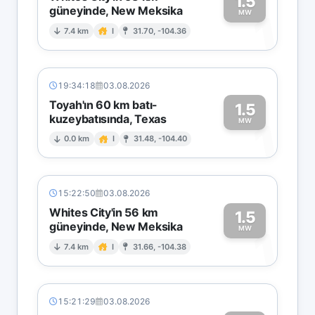
1.5
güneyinde, New Meksika
1
MW
7.4 km
I
31.70, -104.36
19:34:18
03.08.2026
Toyah'ın 60 km batı-
1.5
kuzeybatısında, Texas
1
MW
0.0 km
I
31.48, -104.40
15:22:50
03.08.2026
Whites City'in 56 km
1.5
güneyinde, New Meksika
1
MW
7.4 km
I
31.66, -104.38
15:21:29
03.08.2026