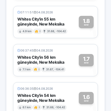
07:11:51
04.08.2026
Whites City'in 55 km
1.8
güneyinde, New Meksika
1
MW
4.9 km
I
31.68, -104.42
06:37:45
04.08.2026
Whites City'in 56 km
1.7
güneyinde, New Meksika
1
MW
7.1 km
I
31.67, -104.41
06:36:35
04.08.2026
Whites City'in 54 km
1.6
güneyinde, New Meksika
1
MW
6.1 km
I
31.68, -104.42