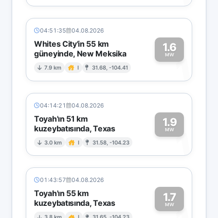
04:51:35
04.08.2026
Whites City'in 55 km
1.6
güneyinde, New Meksika
1
MW
7.9 km
I
31.68, -104.41
04:14:21
04.08.2026
Toyah'ın 51 km
1.9
kuzeybatısında, Texas
1
MW
3.0 km
I
31.58, -104.23
01:43:57
04.08.2026
Toyah'ın 55 km
1.7
kuzeybatısında, Texas
MW
3.8 km
I
31.65, -104.23