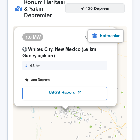
Konum Haritası
& Yakın
450 Deprem
Depremler
×
1.8 MW
16.04 08:47
Whites City, New Mexico (56 km
Güney açıkları)
4.3 km
Ana Deprem
USGS Raporu