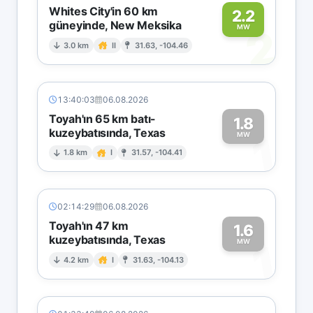
Whites City'in 60 km
2.2
güneyinde, New Meksika
2
MW
3.0 km
II
31.63, -104.46
13:40:03
06.08.2026
Toyah'ın 65 km batı-
1.8
kuzeybatısında, Texas
1
MW
1.8 km
I
31.57, -104.41
02:14:29
06.08.2026
Toyah'ın 47 km
1.6
kuzeybatısında, Texas
1
MW
4.2 km
I
31.63, -104.13