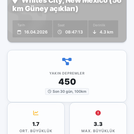
Whites City, New Mexico (56
km Güney açıkları)
Tarih
Saat
Derinlik
16.04.2026
08:47:13
4.3 km
YAKIN DEPREMLER
450
Son 30 gün, 100km
1.7
3.3
ORT. BÜYÜKLÜK
MAX. BÜYÜKLÜK