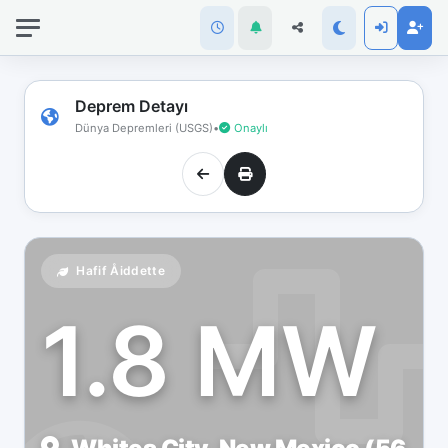
İnternet
bağlantınız
koptu!
Çevrimdışı
Deprem Detayı
moddasınız.
Dünya Depremleri (USGS)
•
Onaylı
Hafif Åiddette
1.8 MW