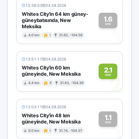
15:38:03
04.08.2026
Whites City'in 64 km güney-
1.6
güneybatısında, New
MW
Meksika
1
4.0 km
I
31.62, -104.56
13:51:17
04.08.2026
Whites City'in 60 km
2.1
güneyinde, New Meksika
2
MW
4.4 km
II
31.63, -104.39
12:03:11
04.08.2026
Whites City'in 48 km
1.1
güneyinde, New Meksika
1
MW
0.0 km
I
31.74, -104.37