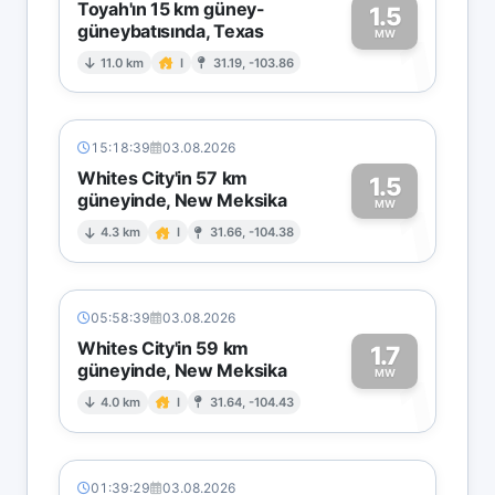
Toyah'ın 15 km güney-
1.5
güneybatısında, Texas
1
MW
11.0 km
I
31.19, -103.86
15:18:39
03.08.2026
Whites City'in 57 km
1.5
güneyinde, New Meksika
1
MW
4.3 km
I
31.66, -104.38
05:58:39
03.08.2026
Whites City'in 59 km
1.7
güneyinde, New Meksika
1
MW
4.0 km
I
31.64, -104.43
01:39:29
03.08.2026