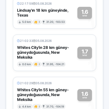
22:17:59
05.08.2026
Lindsay'ın 18 km güneyinde,
1.6
Texas
1
MW
5.0 km
I
31.20, -103.53
21:02:33
05.08.2026
Whites City'in 28 km güney-
1.7
güneydoğusunda, New
MW
Meksika
1
0.0 km
I
31.95, -104.21
21:02:29
05.08.2026
Whites City'in 55 km güney-
1.6
güneydoğusunda, New
MW
Meksika
1
4.4 km
I
31.70, -104.19