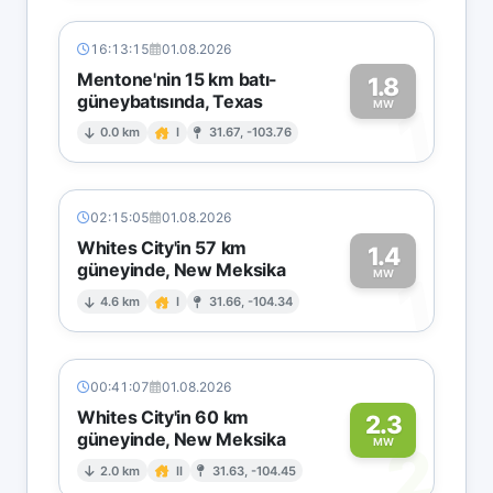
16:13:15
01.08.2026
Mentone'nin 15 km batı-
1.8
güneybatısında, Texas
1
MW
0.0 km
I
31.67, -103.76
02:15:05
01.08.2026
Whites City'in 57 km
1.4
güneyinde, New Meksika
1
MW
4.6 km
I
31.66, -104.34
00:41:07
01.08.2026
Whites City'in 60 km
2.3
güneyinde, New Meksika
2
MW
2.0 km
II
31.63, -104.45