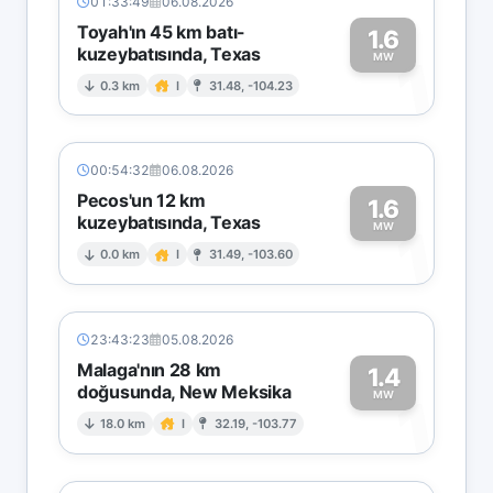
01:33:49
06.08.2026
Toyah'ın 45 km batı-
1.6
kuzeybatısında, Texas
1
MW
0.3 km
I
31.48, -104.23
00:54:32
06.08.2026
Pecos'un 12 km
1.6
kuzeybatısında, Texas
1
MW
0.0 km
I
31.49, -103.60
23:43:23
05.08.2026
Malaga'nın 28 km
1.4
doğusunda, New Meksika
1
MW
18.0 km
I
32.19, -103.77