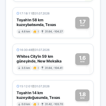
17:18:11
31.07.2026
Toyah'ın 58 km
1.7
kuzeybatısında, Texas
1
MW
4.6 km
I
31.64, -104.27
16:30:48
31.07.2026
Whites City'in 59 km
1.6
güneyinde, New Meksika
1
MW
3.5 km
I
31.64, -104.41
15:12:01
31.07.2026
Toyah'ın 14 km
1.8
kuzeydoğusunda, Texas
1
MW
0.0 km
I
31.42, -103.70