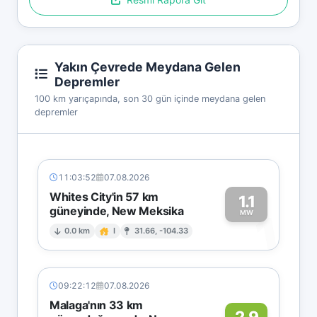
Yakın Çevrede Meydana Gelen
Depremler
100 km yarıçapında, son 30 gün içinde meydana gelen
depremler
11:03:52
07.08.2026
Whites City'in 57 km
1.1
güneyinde, New Meksika
1
MW
0.0 km
I
31.66, -104.33
09:22:12
07.08.2026
Malaga'nın 33 km
2.9