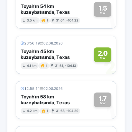
Toyah'ın 54 km
1.5
kuzeybatısında, Texas
1
MW
3.5 km
I
31.64, -104.22
23:56:19
02.08.2026
Toyah'ın 45 km
2.0
kuzeybatısında, Texas
2
MW
4.1 km
I
31.61, -104.13
12:55:11
02.08.2026
Toyah'ın 58 km
1.7
kuzeybatısında, Texas
1
MW
4.2 km
I
31.63, -104.29