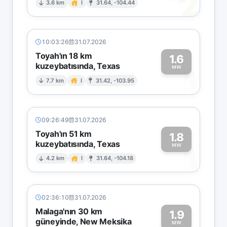
2
3.6 km
I
31.64, -104.44
10:03:26
31.07.2026
Toyah'ın 18 km
1.6
kuzeybatısında, Texas
1
MW
7.7 km
I
31.42, -103.95
09:26:49
31.07.2026
Toyah'ın 51 km
1.8
kuzeybatısında, Texas
1
MW
4.2 km
I
31.64, -104.18
02:36:10
31.07.2026
Malaga'nın 30 km
1.9
güneyinde, New Meksika
MW