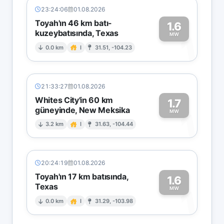
23:24:06
01.08.2026
Toyah'ın 46 km batı-
1.6
kuzeybatısında, Texas
1
MW
0.0 km
I
31.51, -104.23
21:33:27
01.08.2026
Whites City'in 60 km
1.7
güneyinde, New Meksika
1
MW
3.2 km
I
31.63, -104.44
20:24:19
01.08.2026
Toyah'ın 17 km batısında,
1.6
Texas
1
MW
0.0 km
I
31.29, -103.98