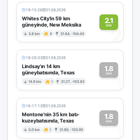
19:15:26
01.08.2026
Whites City'in 59 km
2.1
güneyinde, New Meksika
2
MW
3.8 km
II
31.64, -104.43
18:29:33
01.08.2026
Lindsay'ın 14 km
1.8
güneybatısında, Texas
1
MW
14.9 km
I
31.27, -103.63
16:17:13
01.08.2026
Mentone'nin 35 km batı-
1.8
kuzeybatısında, Texas
1
MW
0.0 km
I
31.80, -103.95