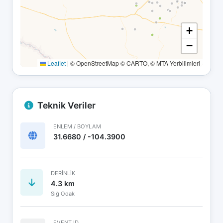
+
−
Leaflet
|
© OpenStreetMap © CARTO, © MTA Yerbilimleri
Teknik Veriler
ENLEM / BOYLAM
31.6680 / -104.3900
DERINLIK
4.3 km
Sığ Odak
EVENT ID