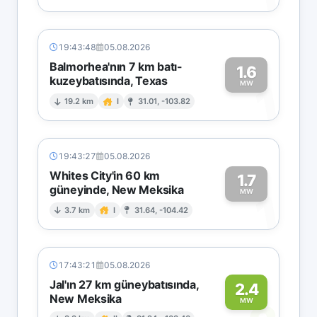
19:43:48
05.08.2026
Balmorhea'nın 7 km batı-
1.6
kuzeybatısında, Texas
1
MW
19.2 km
I
31.01, -103.82
19:43:27
05.08.2026
Whites City'in 60 km
1.7
güneyinde, New Meksika
1
MW
3.7 km
I
31.64, -104.42
17:43:21
05.08.2026
Jal'ın 27 km güneybatısında,
2.4
New Meksika
MW