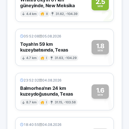
2.5
güneyinde, New Meksika
2
MW
4.4 km
II
31.62, -104.39
05:52:08
05.08.2026
Toyah'ın 59 km
1.8
kuzeybatısında, Texas
1
MW
4.7 km
I
31.63, -104.29
23:52:32
04.08.2026
Balmorhea'nın 24 km
1.6
kuzeydoğusunda, Texas
1
MW
8.7 km
I
31.15, -103.58
18:40:55
04.08.2026