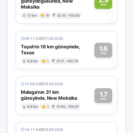
güneydoğusunda, New
MW
Meksika
2
7.1 km
III
32.01, -103.83
09:17:26
07.08.2026
Toyah'ın 16 km güneyinde,
1.6
Texas
1
MW
0.0 km
I
31.17, -103.78
14:58:00
06.08.2026
Malaga'nın 31 km
1.7
güneyinde, New Meksika
1
MW
4.9 km
I
31.94, -104.07
14:17:44
06.08.2026