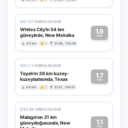
1
01:27:35
04.08.2026
Whites City'in 54 km
1.6
güneyinde, New Meksika
1
MW
4.5 km
I
31.68, -104.36
01:11:05
04.08.2026
Toyah'ın 38 km kuzey-
1.7
kuzeybatısında, Texas
1
MW
4.6 km
I
31.61, -104.01
22:38:16
03.08.2026
Malaga'nın 31 km
1.1
güneydoğusunda, New
MW