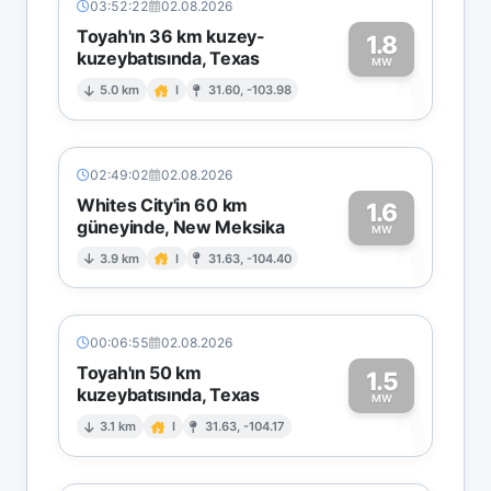
03:52:22
02.08.2026
Toyah'ın 36 km kuzey-
1.8
kuzeybatısında, Texas
1
MW
5.0 km
I
31.60, -103.98
02:49:02
02.08.2026
Whites City'in 60 km
1.6
güneyinde, New Meksika
1
MW
3.9 km
I
31.63, -104.40
00:06:55
02.08.2026
Toyah'ın 50 km
1.5
kuzeybatısında, Texas
1
MW
3.1 km
I
31.63, -104.17