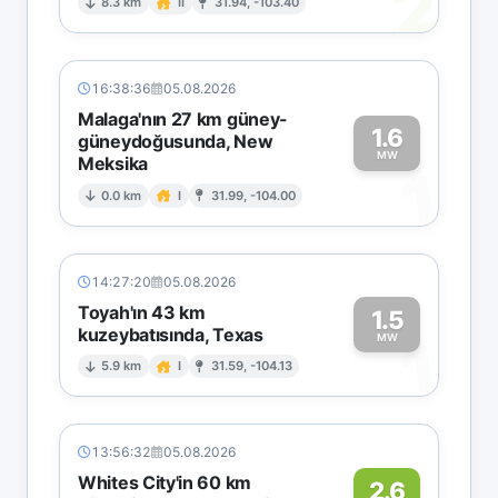
2
8.3 km
II
31.94, -103.40
16:38:36
05.08.2026
Malaga'nın 27 km güney-
1.6
güneydoğusunda, New
MW
Meksika
1
0.0 km
I
31.99, -104.00
14:27:20
05.08.2026
Toyah'ın 43 km
1.5
kuzeybatısında, Texas
1
MW
5.9 km
I
31.59, -104.13
13:56:32
05.08.2026
Whites City'in 60 km
2.6