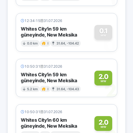
12:34:15
31.07.2026
Whites City'in 59 km
0.1
güneyinde, New Meksika
0
MW
0.0 km
I
31.64, -104.42
10:50:31
31.07.2026
Whites City'in 59 km
2.0
güneyinde, New Meksika
2
MW
5.2 km
I
31.64, -104.43
10:50:31
31.07.2026
Whites City'in 60 km
2.0
güneyinde, New Meksika
MW