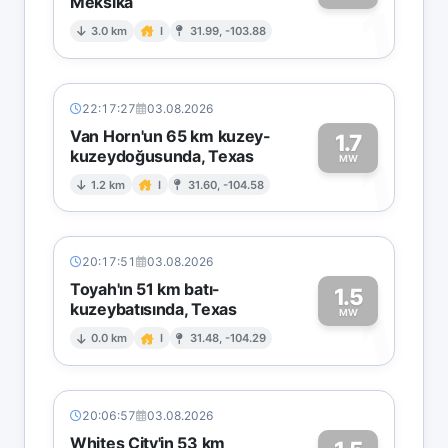
Meksika
1
3.0 km
I
31.99, -103.88
22:17:27
03.08.2026
Van Horn'un 65 km kuzey-
1.7
kuzeydoğusunda, Texas
1
MW
1.2 km
I
31.60, -104.58
20:17:51
03.08.2026
Toyah'ın 51 km batı-
1.5
kuzeybatısında, Texas
1
MW
0.0 km
I
31.48, -104.29
20:06:57
03.08.2026
Whites City'in 53 km