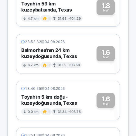
Toyah'ın 59 km
1.8
kuzeybatısında, Texas
1
MW
4.7 km
I
31.63, -104.29
23:52:32
04.08.2026
Balmorhea'nın 24 km
1.6
kuzeydoğusunda, Texas
1
MW
8.7 km
I
31.15, -103.58
18:40:55
04.08.2026
Toyah'ın 5 km doğu-
1.6
kuzeydoğusunda, Texas
1
MW
0.0 km
I
31.34, -103.75
16:51:36
04.08.2026