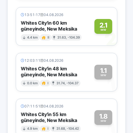
13:51:17
04.08.2026
Whites City'in 60 km
2.1
güneyinde, New Meksika
2
MW
4.4 km
II
31.63, -104.39
12:03:11
04.08.2026
Whites City'in 48 km
1.1
güneyinde, New Meksika
1
MW
0.0 km
I
31.74, -104.37
07:11:51
04.08.2026
Whites City'in 55 km
1.8
güneyinde, New Meksika
1
MW
4.9 km
I
31.68, -104.42