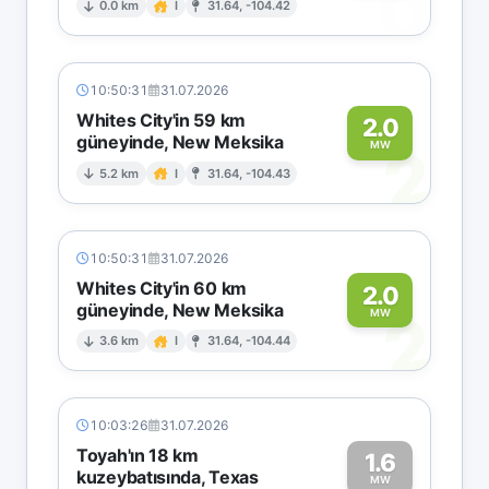
0
0.0 km
I
31.64, -104.42
10:50:31
31.07.2026
Whites City'in 59 km
2.0
güneyinde, New Meksika
2
MW
5.2 km
I
31.64, -104.43
10:50:31
31.07.2026
Whites City'in 60 km
2.0
güneyinde, New Meksika
2
MW
3.6 km
I
31.64, -104.44
10:03:26
31.07.2026
Toyah'ın 18 km
1.6
kuzeybatısında, Texas
MW