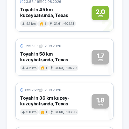
23:56:19
02.08.2026
Toyah'ın 45 km
2.0
kuzeybatısında, Texas
2
MW
4.1 km
I
31.61, -104.13
12:55:11
02.08.2026
Toyah'ın 58 km
1.7
kuzeybatısında, Texas
1
MW
4.2 km
I
31.63, -104.29
03:52:22
02.08.2026
Toyah'ın 36 km kuzey-
1.8
kuzeybatısında, Texas
1
MW
5.0 km
I
31.60, -103.98