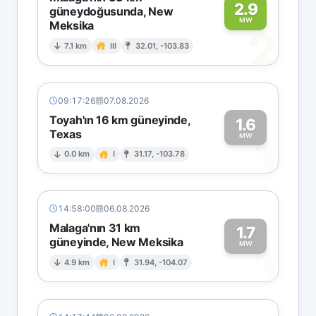
2.9
güneydoğusunda, New
MW
Meksika
2
7.1 km
III
32.01, -103.83
09:17:26
07.08.2026
Toyah'ın 16 km güneyinde,
1.6
Texas
1
MW
0.0 km
I
31.17, -103.78
14:58:00
06.08.2026
Malaga'nın 31 km
1.7
güneyinde, New Meksika
1
MW
4.9 km
I
31.94, -104.07