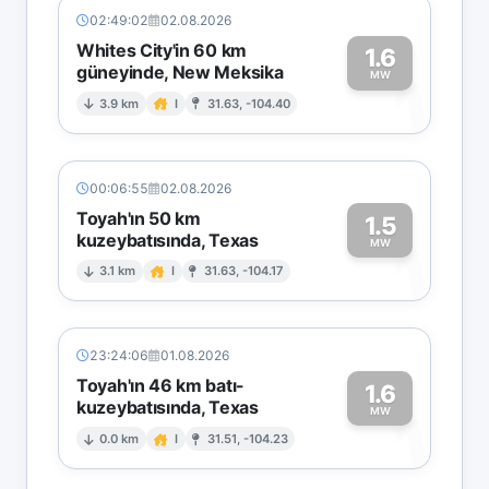
02:49:02
02.08.2026
Whites City'in 60 km
1.6
güneyinde, New Meksika
1
MW
3.9 km
I
31.63, -104.40
00:06:55
02.08.2026
Toyah'ın 50 km
1.5
kuzeybatısında, Texas
1
MW
3.1 km
I
31.63, -104.17
23:24:06
01.08.2026
Toyah'ın 46 km batı-
1.6
kuzeybatısında, Texas
1
MW
0.0 km
I
31.51, -104.23