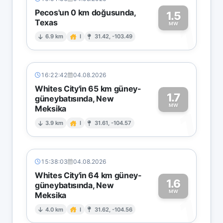
Pecos'un 0 km doğusunda,
1.5
Texas
1
MW
6.9 km
I
31.42, -103.49
16:22:42
04.08.2026
Whites City'in 65 km güney-
1.7
güneybatısında, New
MW
Meksika
1
3.9 km
I
31.61, -104.57
15:38:03
04.08.2026
Whites City'in 64 km güney-
1.6
güneybatısında, New
MW
Meksika
1
4.0 km
I
31.62, -104.56