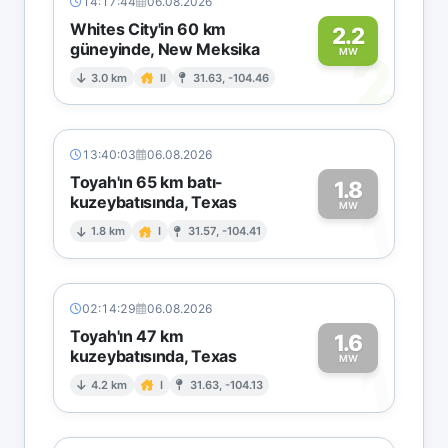
14:17:44
06.08.2026
Whites City'in 60 km
2.2
güneyinde, New Meksika
2
MW
3.0 km
II
31.63, -104.46
13:40:03
06.08.2026
Toyah'ın 65 km batı-
1.8
kuzeybatısında, Texas
1
MW
1.8 km
I
31.57, -104.41
02:14:29
06.08.2026
Toyah'ın 47 km
1.6
kuzeybatısında, Texas
1
MW
4.2 km
I
31.63, -104.13