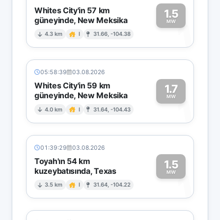
Whites City'in 57 km
1.5
güneyinde, New Meksika
1
MW
4.3 km
I
31.66, -104.38
05:58:39
03.08.2026
Whites City'in 59 km
1.7
güneyinde, New Meksika
1
MW
4.0 km
I
31.64, -104.43
01:39:29
03.08.2026
Toyah'ın 54 km
1.5
kuzeybatısında, Texas
1
MW
3.5 km
I
31.64, -104.22