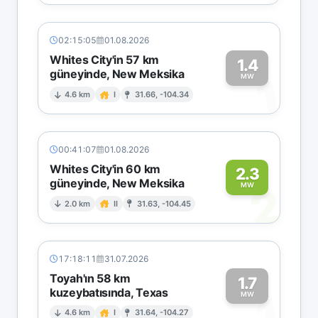
02:15:05
01.08.2026
Whites City'in 57 km
1.4
güneyinde, New Meksika
1
MW
4.6 km
I
31.66, -104.34
00:41:07
01.08.2026
Whites City'in 60 km
2.3
güneyinde, New Meksika
2
MW
2.0 km
II
31.63, -104.45
17:18:11
31.07.2026
Toyah'ın 58 km
1.7
kuzeybatısında, Texas
1
MW
4.6 km
I
31.64, -104.27