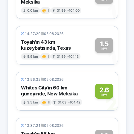
Meksika
1
0.0 km
I
31.99, -104.00
14:27:20
05.08.2026
Toyah'ın 43 km
1.5
kuzeybatısında, Texas
1
MW
5.9 km
I
31.59, -104.13
13:56:32
05.08.2026
Whites City'in 60 km
2.6
güneyinde, New Meksika
2
MW
3.5 km
II
31.63, -104.42
13:37:21
05.08.2026
Toyah'ın 56 km