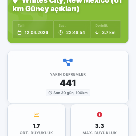
Whites City, New Mexico (61
km Güney açıkları)
Tarih
Saat
Derinlik
12.04.2026
22:46:54
3.7 km
YAKIN DEPREMLER
441
Son 30 gün, 100km
1.7
3.3
ORT. BÜYÜKLÜK
MAX. BÜYÜKLÜK