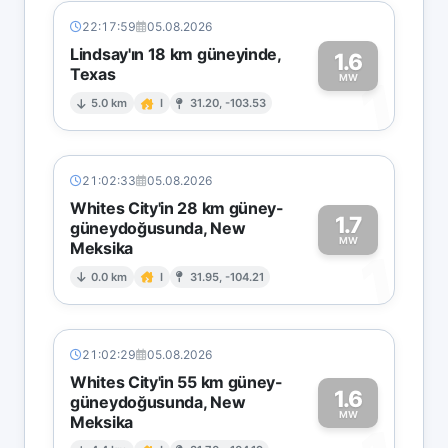
22:17:59
05.08.2026
Lindsay'ın 18 km güneyinde,
1.6
Texas
1
MW
5.0 km
I
31.20, -103.53
21:02:33
05.08.2026
Whites City'in 28 km güney-
1.7
güneydoğusunda, New
MW
Meksika
1
0.0 km
I
31.95, -104.21
21:02:29
05.08.2026
Whites City'in 55 km güney-
1.6
güneydoğusunda, New
MW
Meksika