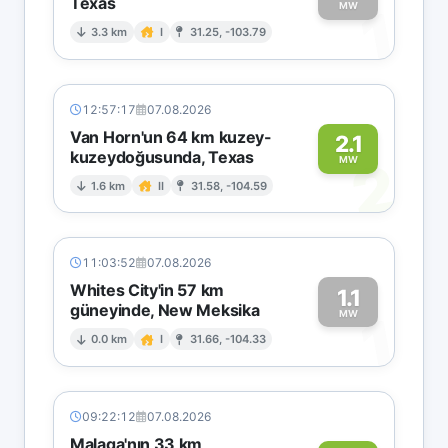
Texas
1
MW
3.3 km
I
31.25, -103.79
12:57:17
07.08.2026
Van Horn'un 64 km kuzey-
2.1
kuzeydoğusunda, Texas
2
MW
1.6 km
II
31.58, -104.59
11:03:52
07.08.2026
Whites City'in 57 km
1.1
güneyinde, New Meksika
1
MW
0.0 km
I
31.66, -104.33
09:22:12
07.08.2026
Malaga'nın 33 km