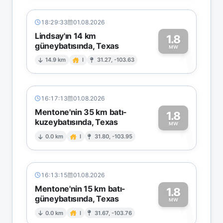
18:29:33
01.08.2026
Lindsay'ın 14 km
1.8
güneybatısında, Texas
1
MW
14.9 km
I
31.27, -103.63
16:17:13
01.08.2026
Mentone'nin 35 km batı-
1.8
kuzeybatısında, Texas
1
MW
0.0 km
I
31.80, -103.95
16:13:15
01.08.2026
Mentone'nin 15 km batı-
1.8
güneybatısında, Texas
1
MW
0.0 km
I
31.67, -103.76