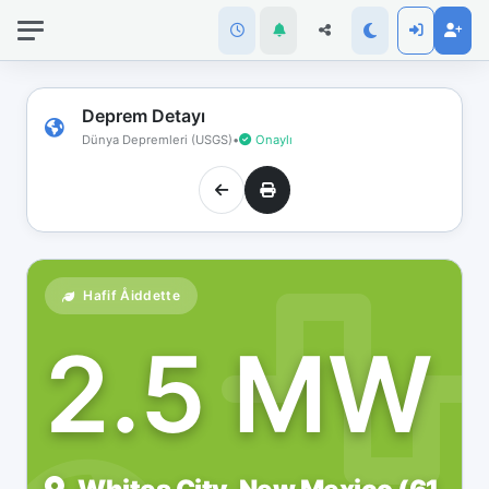
İnternet
bağlantınız
koptu!
Çevrimdışı
Deprem Detayı
moddasınız.
Dünya Depremleri (USGS)
•
Onaylı
Hafif Åiddette
2.5 MW