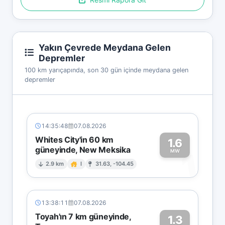
Yakın Çevrede Meydana Gelen
Depremler
100 km yarıçapında, son 30 gün içinde meydana gelen
depremler
14:35:48
07.08.2026
Whites City'in 60 km
1.6
güneyinde, New Meksika
1
MW
2.9 km
I
31.63, -104.45
13:38:11
07.08.2026
Toyah'ın 7 km güneyinde,
1.3