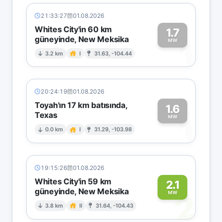
21:33:27
01.08.2026
Whites City'in 60 km
1.7
güneyinde, New Meksika
1
MW
3.2 km
I
31.63, -104.44
20:24:19
01.08.2026
Toyah'ın 17 km batısında,
1.6
Texas
1
MW
0.0 km
I
31.29, -103.98
19:15:26
01.08.2026
Whites City'in 59 km
2.1
güneyinde, New Meksika
2
MW
3.8 km
II
31.64, -104.43