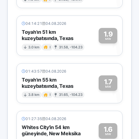
1
04:14:21
04.08.2026
Toyah'ın 51 km
1.9
kuzeybatısında, Texas
1
MW
3.0 km
I
31.58, -104.23
01:43:57
04.08.2026
Toyah'ın 55 km
1.7
kuzeybatısında, Texas
1
MW
3.8 km
I
31.65, -104.23
01:27:35
04.08.2026
Whites City'in 54 km
1.6
güneyinde, New Meksika
MW