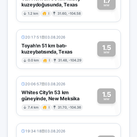
1.7
kuzeydoğusunda, Texas
1
MW
1.2 km
I
31.60, -104.58
20:17:51
03.08.2026
Toyah'ın 51 km batı-
1.5
kuzeybatısında, Texas
1
MW
0.0 km
I
31.48, -104.29
20:06:57
03.08.2026
Whites City'in 53 km
1.5
güneyinde, New Meksika
1
MW
7.4 km
I
31.70, -104.36
19:34:18
03.08.2026