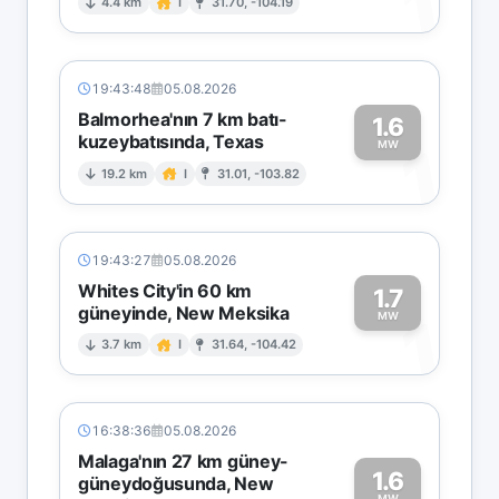
1
4.4 km
I
31.70, -104.19
19:43:48
05.08.2026
Balmorhea'nın 7 km batı-
1.6
kuzeybatısında, Texas
1
MW
19.2 km
I
31.01, -103.82
19:43:27
05.08.2026
Whites City'in 60 km
1.7
güneyinde, New Meksika
1
MW
3.7 km
I
31.64, -104.42
16:38:36
05.08.2026
Malaga'nın 27 km güney-
1.6
güneydoğusunda, New
MW