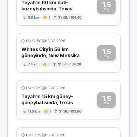
Toyah'ın 60 km batı-
1.5
kuzeybatısında, Texas
1
MW
0.0 km
I
31.48, -104.40
15:22:50
03.08.2026
Whites City'in 56 km
1.5
güneyinde, New Meksika
1
MW
7.4 km
I
31.66, -104.38
15:21:29
03.08.2026
Toyah'ın 15 km güney-
1.5
güneybatısında, Texas
1
MW
11.0 km
I
31.19, -103.86
15:18:39
03.08.2026