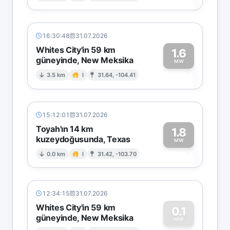
16:30:48
31.07.2026
Whites City'in 59 km
1.6
güneyinde, New Meksika
1
MW
3.5 km
I
31.64, -104.41
15:12:01
31.07.2026
Toyah'ın 14 km
1.8
kuzeydoğusunda, Texas
1
MW
0.0 km
I
31.42, -103.70
12:34:15
31.07.2026
Whites City'in 59 km
0.1
güneyinde, New Meksika
MW