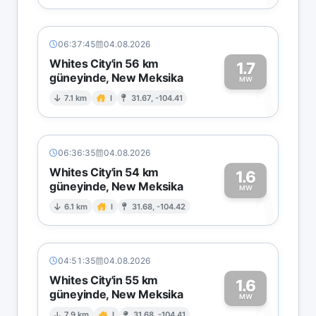
06:37:45
04.08.2026
Whites City'in 56 km
1.7
güneyinde, New Meksika
1
MW
7.1 km
I
31.67, -104.41
06:36:35
04.08.2026
Whites City'in 54 km
1.6
güneyinde, New Meksika
1
MW
6.1 km
I
31.68, -104.42
04:51:35
04.08.2026
Whites City'in 55 km
1.6
güneyinde, New Meksika
MW
7.9 km
I
31.68, -104.41