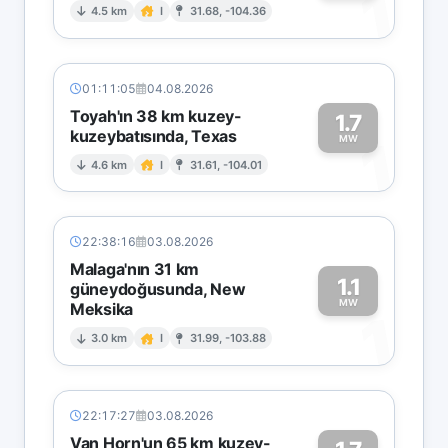
1
4.5 km
I
31.68, -104.36
01:11:05
04.08.2026
Toyah'ın 38 km kuzey-
1.7
kuzeybatısında, Texas
1
MW
4.6 km
I
31.61, -104.01
22:38:16
03.08.2026
Malaga'nın 31 km
1.1
güneydoğusunda, New
MW
Meksika
1
3.0 km
I
31.99, -103.88
22:17:27
03.08.2026
Van Horn'un 65 km kuzey-