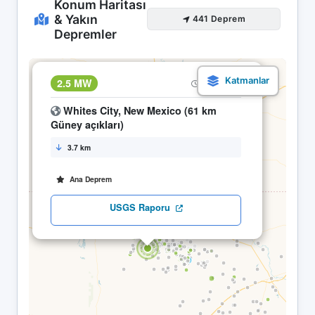
Konum Haritası
& Yakın
441 Deprem
Depremler
×
2.5 MW
12.04 22:46
Whites City, New Mexico (61 km
Güney açıkları)
3.7 km
Ana Deprem
USGS Raporu