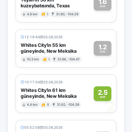
1.6
kuzeybatısında, Texas
1
MW
4.8 km
I
31.60, -104.29
12:19:44
05.08.2026
Whites City'in 55 km
1.2
güneyinde, New Meksika
1
MW
10.3 km
I
31.68, -104.47
10:17:04
05.08.2026
Whites City'in 61 km
2.5
güneyinde, New Meksika
2
MW
4.4 km
II
31.62, -104.39
05:52:08
05.08.2026