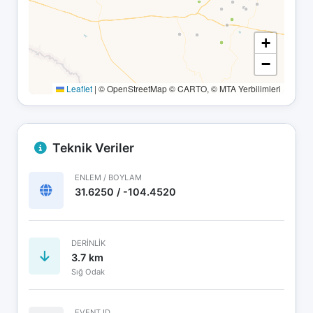
+
−
Leaflet
|
© OpenStreetMap © CARTO, © MTA Yerbilimleri
Teknik Veriler
ENLEM / BOYLAM
31.6250 / -104.4520
DERINLIK
3.7 km
Sığ Odak
EVENT ID