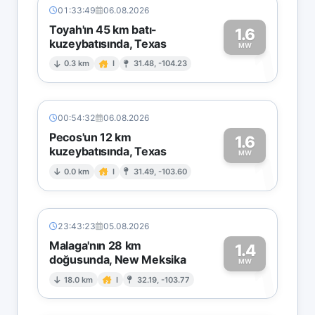
01:33:49
06.08.2026
Toyah'ın 45 km batı-
1.6
kuzeybatısında, Texas
1
MW
0.3 km
I
31.48, -104.23
00:54:32
06.08.2026
Pecos'un 12 km
1.6
kuzeybatısında, Texas
1
MW
0.0 km
I
31.49, -103.60
23:43:23
05.08.2026
Malaga'nın 28 km
1.4
doğusunda, New Meksika
1
MW
18.0 km
I
32.19, -103.77