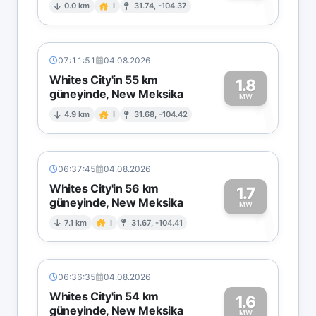
1
0.0 km
I
31.74, -104.37
07:11:51
04.08.2026
Whites City'in 55 km
1.8
güneyinde, New Meksika
1
MW
4.9 km
I
31.68, -104.42
06:37:45
04.08.2026
Whites City'in 56 km
1.7
güneyinde, New Meksika
1
MW
7.1 km
I
31.67, -104.41
06:36:35
04.08.2026
Whites City'in 54 km
1.6
güneyinde, New Meksika
MW