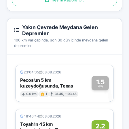
Yakın Çevrede Meydana Gelen
Depremler
100 km yarıçapında, son 30 gün içinde meydana gelen
depremler
23:04:35
08.08.2026
Pecos'un 5 km
1.5
kuzeydoğusunda, Texas
1
MW
0.0 km
I
31.45, -103.45
18:40:44
08.08.2026
Toyah'ın 45 km
2.2