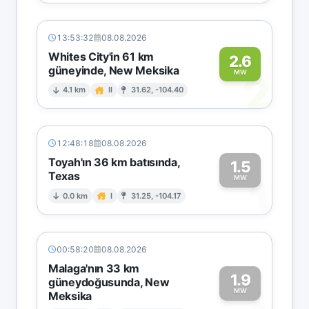
13:53:32
08.08.2026
Whites City'in 61 km
2.6
güneyinde, New Meksika
2
MW
4.1 km
II
31.62, -104.40
12:48:18
08.08.2026
Toyah'ın 36 km batısında,
1.5
Texas
1
MW
0.0 km
I
31.25, -104.17
00:58:20
08.08.2026
Malaga'nın 33 km
1.9
güneydoğusunda, New
MW
Meksika