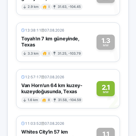
1
2.9 km
I
31.63, -104.45
13:38:11
07.08.2026
Toyah'ın 7 km güneyinde,
1.3
Texas
1
MW
3.3 km
I
31.25, -103.79
12:57:17
07.08.2026
Van Horn'un 64 km kuzey-
2.1
kuzeydoğusunda, Texas
2
MW
1.6 km
II
31.58, -104.59
11:03:52
07.08.2026
Whites City'in 57 km
1.1