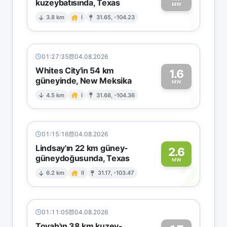
kuzeybatısında, Texas
1
MW
3.8 km
I
31.65, -104.23
01:27:35
04.08.2026
Whites City'in 54 km
1.6
güneyinde, New Meksika
1
MW
4.5 km
I
31.68, -104.36
01:15:16
04.08.2026
Lindsay'ın 22 km güney-
2.6
güneydoğusunda, Texas
2
MW
6.2 km
II
31.17, -103.47
01:11:05
04.08.2026
Toyah'ın 38 km kuzey-