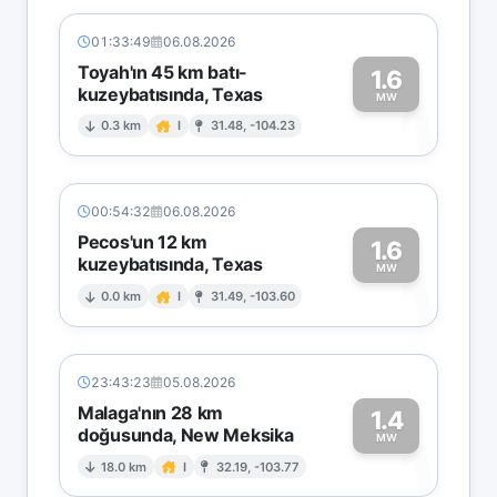
01:33:49
06.08.2026
Toyah'ın 45 km batı-
1.6
kuzeybatısında, Texas
1
MW
0.3 km
I
31.48, -104.23
00:54:32
06.08.2026
Pecos'un 12 km
1.6
kuzeybatısında, Texas
1
MW
0.0 km
I
31.49, -103.60
23:43:23
05.08.2026
Malaga'nın 28 km
1.4
doğusunda, New Meksika
1
MW
18.0 km
I
32.19, -103.77