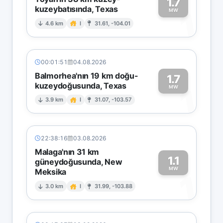
1.7
kuzeybatısında, Texas
1
MW
4.6 km
I
31.61, -104.01
00:01:51
04.08.2026
Balmorhea'nın 19 km doğu-
1.7
kuzeydoğusunda, Texas
1
MW
3.9 km
I
31.07, -103.57
22:38:16
03.08.2026
Malaga'nın 31 km
1.1
güneydoğusunda, New
MW
Meksika
1
3.0 km
I
31.99, -103.88