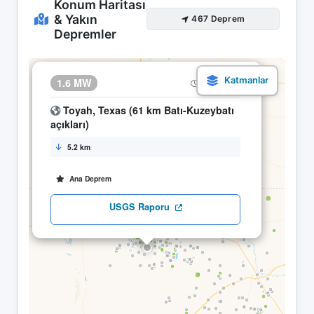
Konum Haritası
& Yakın
467 Deprem
Depremler
×
1.6 MW
28.04 04:56
Toyah, Texas (61 km Batı-Kuzeybatı
açıkları)
5.2 km
Ana Deprem
USGS Raporu