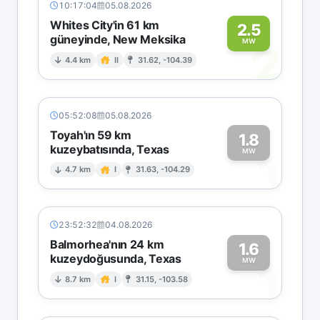
10:17:04
05.08.2026
Whites City'in 61 km
2.5
güneyinde, New Meksika
2
MW
4.4 km
II
31.62, -104.39
05:52:08
05.08.2026
Toyah'ın 59 km
1.8
kuzeybatısında, Texas
1
MW
4.7 km
I
31.63, -104.29
23:52:32
04.08.2026
Balmorhea'nın 24 km
1.6
kuzeydoğusunda, Texas
1
MW
8.7 km
I
31.15, -103.58