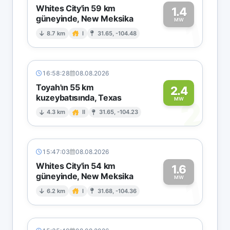
Whites City'in 59 km
1.4
güneyinde, New Meksika
1
MW
8.7 km
I
31.65, -104.48
16:58:28
08.08.2026
Toyah'ın 55 km
2.4
kuzeybatısında, Texas
2
MW
4.3 km
II
31.65, -104.23
15:47:03
08.08.2026
Whites City'in 54 km
1.6
güneyinde, New Meksika
1
MW
6.2 km
I
31.68, -104.36