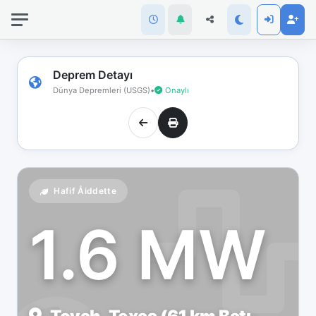
İnternet
bağlantınız
koptu!
Çevrimdışı
Deprem Detayı
moddasınız.
Dünya Depremleri (USGS)
•
Onaylı
Hafif Åiddette
1.6 MW