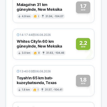
Malaga'nın 31 km
1.7
güneyinde, New Meksika
1
MW
4.9 km
I
31.94, -104.07
14:17:44
06.08.2026
Whites City'in 60 km
2.2
güneyinde, New Meksika
2
MW
3.0 km
II
31.63, -104.46
13:40:03
06.08.2026
Toyah'ın 65 km batı-
1.8
kuzeybatısında, Texas
1
MW
1.8 km
I
31.57, -104.41