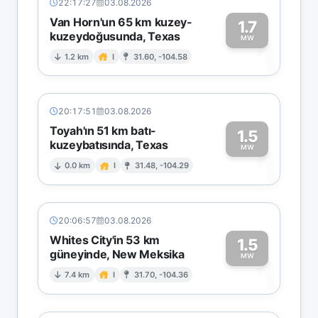
22:17:27
03.08.2026
Van Horn'un 65 km kuzey-
1.7
kuzeydoğusunda, Texas
1
MW
1.2 km
I
31.60, -104.58
20:17:51
03.08.2026
Toyah'ın 51 km batı-
1.5
kuzeybatısında, Texas
1
MW
0.0 km
I
31.48, -104.29
20:06:57
03.08.2026
Whites City'in 53 km
1.5
güneyinde, New Meksika
1
MW
7.4 km
I
31.70, -104.36