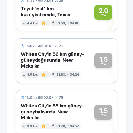
15:35:49
08.08.2026
Toyah'ın 41 km
2.0
kuzeybatısında, Texas
2
MW
4.4 km
I
31.53, -104.16
15:07:14
08.08.2026
Whites City'in 56 km güney-
1.5
güneydoğusunda, New
MW
Meksika
1
4.5 km
I
31.68, -104.24
15:02:49
08.08.2026
Whites City'in 55 km güney-
1.5
güneybatısında, New
MW
Meksika
1
3.3 km
I
31.70, -104.57