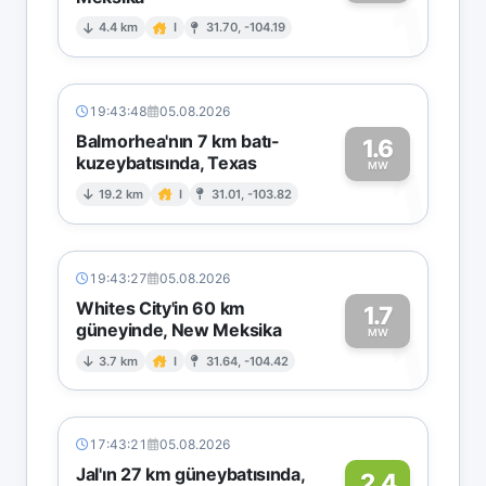
1
4.4 km
I
31.70, -104.19
19:43:48
05.08.2026
Balmorhea'nın 7 km batı-
1.6
kuzeybatısında, Texas
1
MW
19.2 km
I
31.01, -103.82
19:43:27
05.08.2026
Whites City'in 60 km
1.7
güneyinde, New Meksika
1
MW
3.7 km
I
31.64, -104.42
17:43:21
05.08.2026
Jal'ın 27 km güneybatısında,
2.4