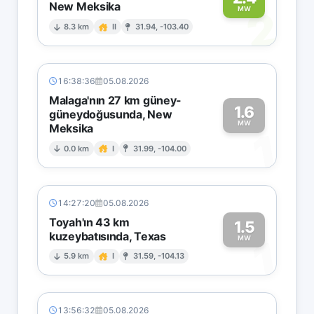
New Meksika
2
MW
8.3 km
II
31.94, -103.40
16:38:36
05.08.2026
Malaga'nın 27 km güney-
1.6
güneydoğusunda, New
MW
Meksika
1
0.0 km
I
31.99, -104.00
14:27:20
05.08.2026
Toyah'ın 43 km
1.5
kuzeybatısında, Texas
1
MW
5.9 km
I
31.59, -104.13
13:56:32
05.08.2026