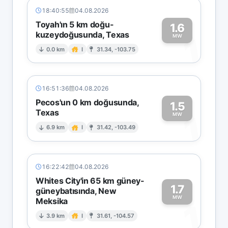
18:40:55
04.08.2026
Toyah'ın 5 km doğu-
1.6
kuzeydoğusunda, Texas
1
MW
0.0 km
I
31.34, -103.75
16:51:36
04.08.2026
Pecos'un 0 km doğusunda,
1.5
Texas
1
MW
6.9 km
I
31.42, -103.49
16:22:42
04.08.2026
Whites City'in 65 km güney-
1.7
güneybatısında, New
MW
Meksika
1
3.9 km
I
31.61, -104.57