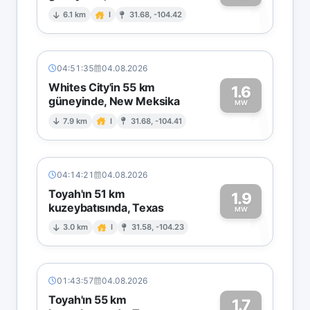
1
6.1 km
I
31.68, -104.42
04:51:35
04.08.2026
Whites City'in 55 km
1.6
güneyinde, New Meksika
1
MW
7.9 km
I
31.68, -104.41
04:14:21
04.08.2026
Toyah'ın 51 km
1.9
kuzeybatısında, Texas
1
MW
3.0 km
I
31.58, -104.23
01:43:57
04.08.2026
Toyah'ın 55 km
1.7