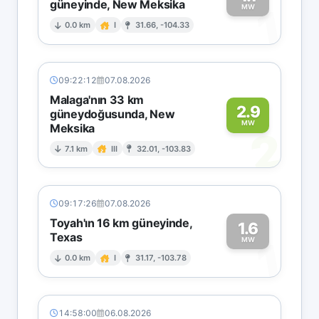
güneyinde, New Meksika
1
MW
0.0 km
I
31.66, -104.33
09:22:12
07.08.2026
Malaga'nın 33 km
2.9
güneydoğusunda, New
MW
Meksika
2
7.1 km
III
32.01, -103.83
09:17:26
07.08.2026
Toyah'ın 16 km güneyinde,
1.6
Texas
1
MW
0.0 km
I
31.17, -103.78
14:58:00
06.08.2026