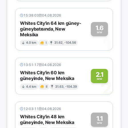
15:38:03
04.08.2026
Whites City'in 64 km güney-
1.6
güneybatısında, New
MW
Meksika
1
4.0 km
I
31.62, -104.56
13:51:17
04.08.2026
Whites City'in 60 km
2.1
güneyinde, New Meksika
2
MW
4.4 km
II
31.63, -104.39
12:03:11
04.08.2026
Whites City'in 48 km
1.1
güneyinde, New Meksika
MW