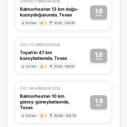
09:05:27
06.08.2026
Balmorhea'nın 13 km doğu-
1.6
kuzeydoğusunda, Texas
1
MW
0.0 km
I
31.02, -103.61
02:14:29
06.08.2026
Toyah'ın 47 km
1.6
kuzeybatısında, Texas
1
MW
4.2 km
I
31.63, -104.13
01:38:44
06.08.2026
Balmorhea'nın 10 km
1.9
güney-güneybatısında,
MW
Texas
1
0.0 km
I
30.90, -103.79