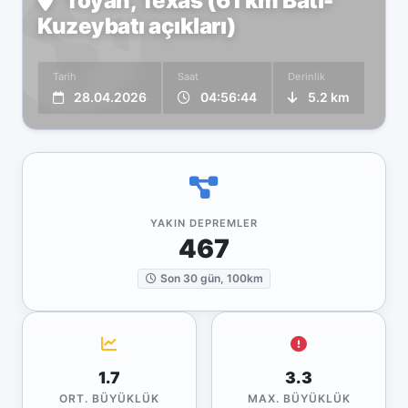
Toyah, Texas (61 km Batı-
Kuzeybatı açıkları)
Tarih
Saat
Derinlik
28.04.2026
04:56:44
5.2 km
YAKIN DEPREMLER
467
Son 30 gün, 100km
1.7
3.3
ORT. BÜYÜKLÜK
MAX. BÜYÜKLÜK