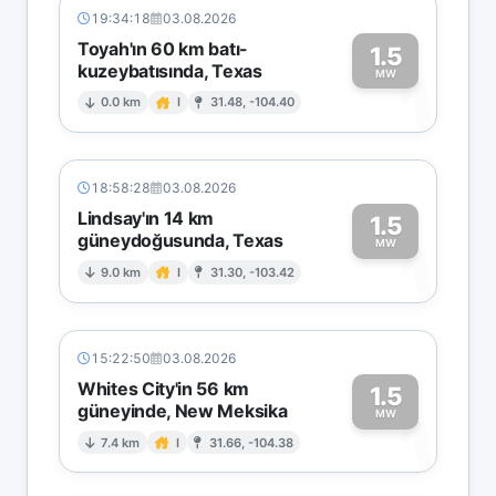
19:34:18
03.08.2026
Toyah'ın 60 km batı-
1.5
kuzeybatısında, Texas
1
MW
0.0 km
I
31.48, -104.40
18:58:28
03.08.2026
Lindsay'ın 14 km
1.5
güneydoğusunda, Texas
1
MW
9.0 km
I
31.30, -103.42
15:22:50
03.08.2026
Whites City'in 56 km
1.5
güneyinde, New Meksika
1
MW
7.4 km
I
31.66, -104.38