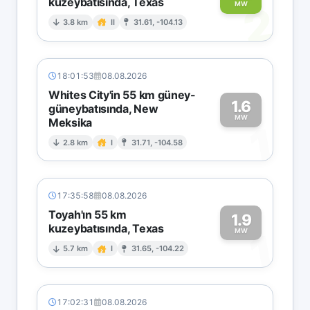
kuzeybatısında, Texas
2
MW
3.8 km
II
31.61, -104.13
18:01:53
08.08.2026
Whites City'in 55 km güney-
1.6
güneybatısında, New
MW
Meksika
1
2.8 km
I
31.71, -104.58
17:35:58
08.08.2026
Toyah'ın 55 km
1.9
kuzeybatısında, Texas
1
MW
5.7 km
I
31.65, -104.22
17:02:31
08.08.2026