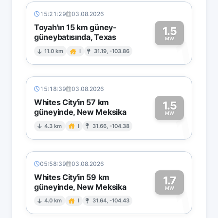
15:21:29
03.08.2026
Toyah'ın 15 km güney-
1.5
güneybatısında, Texas
1
MW
11.0 km
I
31.19, -103.86
15:18:39
03.08.2026
Whites City'in 57 km
1.5
güneyinde, New Meksika
1
MW
4.3 km
I
31.66, -104.38
05:58:39
03.08.2026
Whites City'in 59 km
1.7
güneyinde, New Meksika
1
MW
4.0 km
I
31.64, -104.43