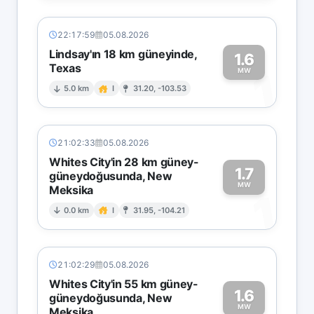
22:17:59
05.08.2026
Lindsay'ın 18 km güneyinde,
1.6
Texas
1
MW
5.0 km
I
31.20, -103.53
21:02:33
05.08.2026
Whites City'in 28 km güney-
1.7
güneydoğusunda, New
MW
Meksika
1
0.0 km
I
31.95, -104.21
21:02:29
05.08.2026
Whites City'in 55 km güney-
1.6
güneydoğusunda, New
MW
Meksika