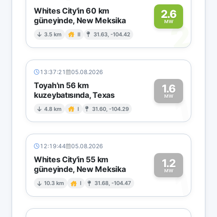
Whites City'in 60 km
2.6
güneyinde, New Meksika
2
MW
3.5 km
II
31.63, -104.42
13:37:21
05.08.2026
Toyah'ın 56 km
1.6
kuzeybatısında, Texas
1
MW
4.8 km
I
31.60, -104.29
12:19:44
05.08.2026
Whites City'in 55 km
1.2
güneyinde, New Meksika
1
MW
10.3 km
I
31.68, -104.47