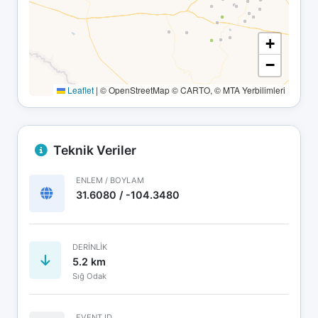
+
−
Leaflet
|
© OpenStreetMap © CARTO, © MTA Yerbilimleri
Teknik Veriler
ENLEM / BOYLAM
31.6080 / -104.3480
DERINLIK
5.2 km
Sığ Odak
EVENT ID