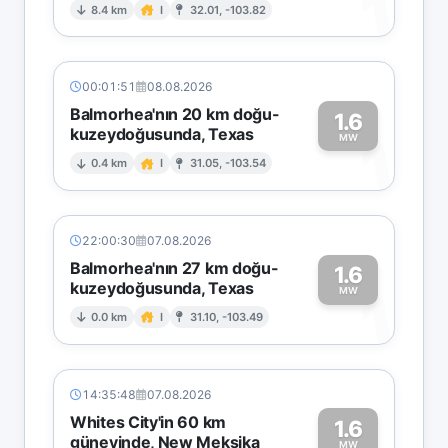
1
8.4 km
I
32.01, -103.82
00:01:51
08.08.2026
Balmorhea'nın 20 km doğu-
1.6
kuzeydoğusunda, Texas
1
MW
0.4 km
I
31.05, -103.54
22:00:30
07.08.2026
Balmorhea'nın 27 km doğu-
1.6
kuzeydoğusunda, Texas
1
MW
0.0 km
I
31.10, -103.49
14:35:48
07.08.2026
Whites City'in 60 km
1.6
güneyinde, New Meksika
MW