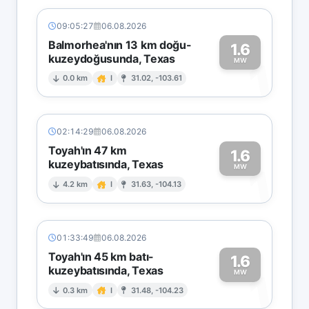
09:05:27
06.08.2026
Balmorhea'nın 13 km doğu-
1.6
kuzeydoğusunda, Texas
1
MW
0.0 km
I
31.02, -103.61
02:14:29
06.08.2026
Toyah'ın 47 km
1.6
kuzeybatısında, Texas
1
MW
4.2 km
I
31.63, -104.13
01:33:49
06.08.2026
Toyah'ın 45 km batı-
1.6
kuzeybatısında, Texas
1
MW
0.3 km
I
31.48, -104.23