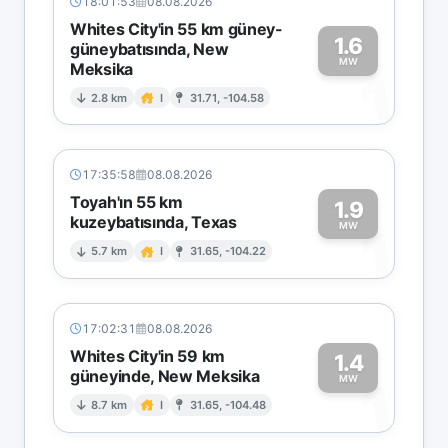
18:01:53
08.08.2026
Whites City'in 55 km güney-
1.6
güneybatısında, New
MW
Meksika
1
2.8 km
I
31.71, -104.58
17:35:58
08.08.2026
Toyah'ın 55 km
1.9
kuzeybatısında, Texas
1
MW
5.7 km
I
31.65, -104.22
17:02:31
08.08.2026
Whites City'in 59 km
1.4
güneyinde, New Meksika
1
MW
8.7 km
I
31.65, -104.48