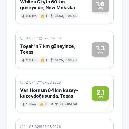
Whites City'in 60 km
1.6
güneyinde, New Meksika
1
MW
2.9 km
I
31.63, -104.45
13:38:11
07.08.2026
Toyah'ın 7 km güneyinde,
1.3
Texas
1
MW
3.3 km
I
31.25, -103.79
12:57:17
07.08.2026
Van Horn'un 64 km kuzey-
2.1
kuzeydoğusunda, Texas
2
MW
1.6 km
II
31.58, -104.59
11:03:52
07.08.2026