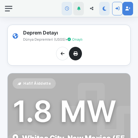
İnternet
bağlantınız
koptu!
Çevrimdışı
Deprem Detayı
moddasınız.
Dünya Depremleri (USGS)
•
Onaylı
Hafif Åiddette
1.8 MW