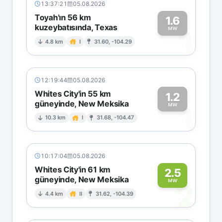
13:37:21
05.08.2026
Toyah'ın 56 km
1.6
kuzeybatısında, Texas
1
MW
4.8 km
I
31.60, -104.29
12:19:44
05.08.2026
Whites City'in 55 km
1.2
güneyinde, New Meksika
1
MW
10.3 km
I
31.68, -104.47
10:17:04
05.08.2026
Whites City'in 61 km
2.5
güneyinde, New Meksika
2
MW
4.4 km
II
31.62, -104.39