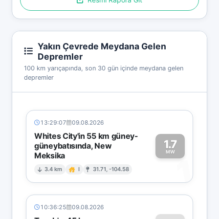
Yakın Çevrede Meydana Gelen
Depremler
100 km yarıçapında, son 30 gün içinde meydana gelen
depremler
13:29:07
09.08.2026
Whites City'in 55 km güney-
1.7
güneybatısında, New
MW
Meksika
1
3.4 km
I
31.71, -104.58
10:36:25
09.08.2026