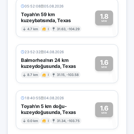
05:52:08
05.08.2026
Toyah'ın 59 km
1.8
kuzeybatısında, Texas
1
MW
4.7 km
I
31.63, -104.29
23:52:32
04.08.2026
Balmorhea'nın 24 km
1.6
kuzeydoğusunda, Texas
1
MW
8.7 km
I
31.15, -103.58
18:40:55
04.08.2026
Toyah'ın 5 km doğu-
1.6
kuzeydoğusunda, Texas
1
MW
0.0 km
I
31.34, -103.75