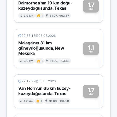
Balmorhea'nın 19 km doğu-
1.7
kuzeydoğusunda, Texas
1
MW
3.9 km
I
31.07, -103.57
22:38:16
03.08.2026
Malaga'nın 31 km
1.1
güneydoğusunda, New
MW
Meksika
1
3.0 km
I
31.99, -103.88
22:17:27
03.08.2026
Van Horn'un 65 km kuzey-
1.7
kuzeydoğusunda, Texas
1
MW
1.2 km
I
31.60, -104.58