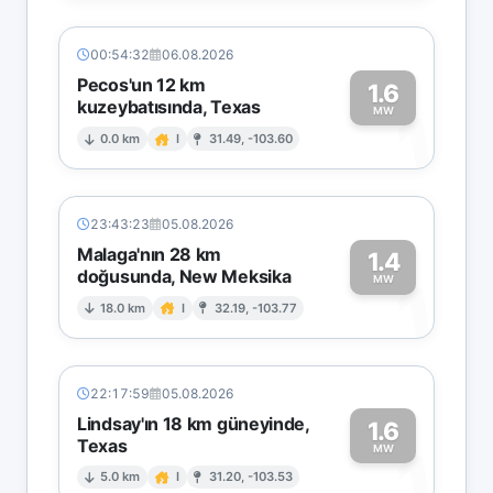
00:54:32
06.08.2026
Pecos'un 12 km
1.6
kuzeybatısında, Texas
1
MW
0.0 km
I
31.49, -103.60
23:43:23
05.08.2026
Malaga'nın 28 km
1.4
doğusunda, New Meksika
1
MW
18.0 km
I
32.19, -103.77
22:17:59
05.08.2026
Lindsay'ın 18 km güneyinde,
1.6
Texas
1
MW
5.0 km
I
31.20, -103.53