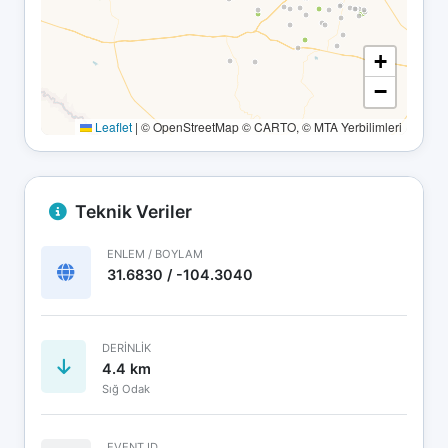
+
−
Leaflet
|
© OpenStreetMap © CARTO, © MTA Yerbilimleri
Teknik Veriler
ENLEM / BOYLAM
31.6830 / -104.3040
DERINLIK
4.4 km
Sığ Odak
EVENT ID