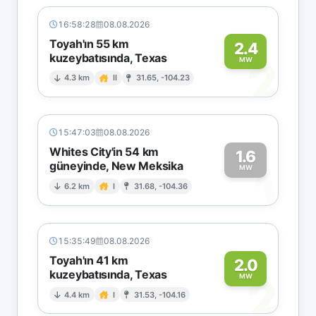
16:58:28
08.08.2026
Toyah'ın 55 km
2.4
kuzeybatısında, Texas
2
MW
4.3 km
II
31.65, -104.23
15:47:03
08.08.2026
Whites City'in 54 km
1.6
güneyinde, New Meksika
1
MW
6.2 km
I
31.68, -104.36
15:35:49
08.08.2026
Toyah'ın 41 km
2.0
kuzeybatısında, Texas
2
MW
4.4 km
I
31.53, -104.16