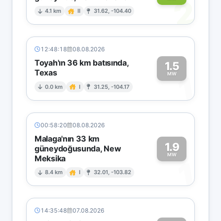
2
4.1 km
II
31.62, -104.40
12:48:18
08.08.2026
Toyah'ın 36 km batısında,
1.5
Texas
1
MW
0.0 km
I
31.25, -104.17
00:58:20
08.08.2026
Malaga'nın 33 km
1.9
güneydoğusunda, New
MW
Meksika
1
8.4 km
I
32.01, -103.82
14:35:48
07.08.2026