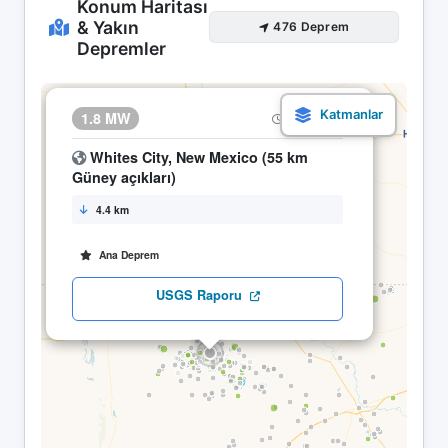
Konum Haritası
& Yakın
476 Deprem
Depremler
×
1.8 MW
22.04 18:48
Whites City, New Mexico (55 km
Güney açıkları)
4.4 km
Ana Deprem
USGS Raporu