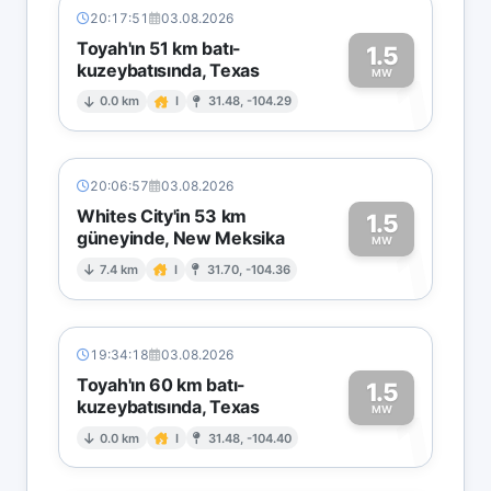
20:17:51
03.08.2026
Toyah'ın 51 km batı-
1.5
kuzeybatısında, Texas
1
MW
0.0 km
I
31.48, -104.29
20:06:57
03.08.2026
Whites City'in 53 km
1.5
güneyinde, New Meksika
1
MW
7.4 km
I
31.70, -104.36
19:34:18
03.08.2026
Toyah'ın 60 km batı-
1.5
kuzeybatısında, Texas
1
MW
0.0 km
I
31.48, -104.40