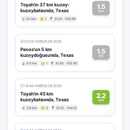
Toyah'ın 37 km kuzey-
1.5
kuzeybatısında, Texas
1
MW
6.1 km
I
31.61, -103.99
23:04:35
08.08.2026
Pecos'un 5 km
1.5
kuzeydoğusunda, Texas
1
MW
0.0 km
I
31.45, -103.45
18:40:44
08.08.2026
Toyah'ın 45 km
2.2
kuzeybatısında, Texas
2
MW
3.8 km
II
31.61, -104.13