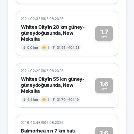
21:02:33
05.08.2026
Whites City'in 28 km güney-
1.7
güneydoğusunda, New
MW
Meksika
1
0.0 km
I
31.95, -104.21
21:02:29
05.08.2026
Whites City'in 55 km güney-
1.6
güneydoğusunda, New
MW
Meksika
1
4.4 km
I
31.70, -104.19
19:43:48
05.08.2026
Balmorhea'nın 7 km batı-
1.6