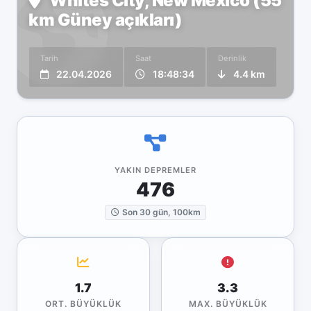
Whites City, New Mexico (55
km Güney açıkları)
Tarih
Saat
Derinlik
22.04.2026
18:48:34
4.4 km
YAKIN DEPREMLER
476
Son 30 gün, 100km
1.7
3.3
ORT. BÜYÜKLÜK
MAX. BÜYÜKLÜK