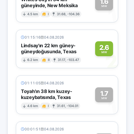
1.6
güneyinde, New Meksika
1
MW
4.5 km
I
31.68, -104.36
01:15:16
04.08.2026
Lindsay'ın 22 km güney-
2.6
güneydoğusunda, Texas
2
MW
6.2 km
II
31.17, -103.47
01:11:05
04.08.2026
Toyah'ın 38 km kuzey-
1.7
kuzeybatısında, Texas
1
MW
4.6 km
I
31.61, -104.01
00:01:51
04.08.2026