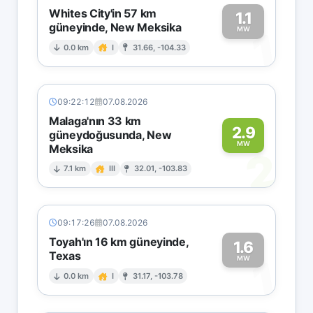
Whites City'in 57 km
1.1
güneyinde, New Meksika
1
MW
0.0 km
I
31.66, -104.33
09:22:12
07.08.2026
Malaga'nın 33 km
2.9
güneydoğusunda, New
MW
Meksika
2
7.1 km
III
32.01, -103.83
09:17:26
07.08.2026
Toyah'ın 16 km güneyinde,
1.6
Texas
1
MW
0.0 km
I
31.17, -103.78