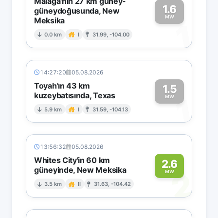
Malaga'nın 27 km güney-
1.6
güneydoğusunda, New
MW
Meksika
1
0.0 km
I
31.99, -104.00
14:27:20
05.08.2026
Toyah'ın 43 km
1.5
kuzeybatısında, Texas
1
MW
5.9 km
I
31.59, -104.13
13:56:32
05.08.2026
Whites City'in 60 km
2.6
güneyinde, New Meksika
2
MW
3.5 km
II
31.63, -104.42