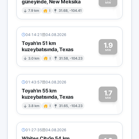
güneyinde, New Meksika
1
MW
7.9 km
I
31.68, -104.41
04:14:21
04.08.2026
Toyah'ın 51 km
1.9
kuzeybatısında, Texas
1
MW
3.0 km
I
31.58, -104.23
01:43:57
04.08.2026
Toyah'ın 55 km
1.7
kuzeybatısında, Texas
1
MW
3.8 km
I
31.65, -104.23
01:27:35
04.08.2026
Whites City'in 54 km