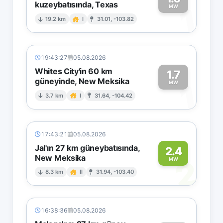
kuzeybatısında, Texas
1
MW
19.2 km
I
31.01, -103.82
19:43:27
05.08.2026
Whites City'in 60 km
1.7
güneyinde, New Meksika
1
MW
3.7 km
I
31.64, -104.42
17:43:21
05.08.2026
Jal'ın 27 km güneybatısında,
2.4
New Meksika
2
MW
8.3 km
II
31.94, -103.40
16:38:36
05.08.2026