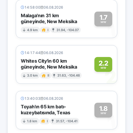
14:58:00
06.08.2026
Malaga'nın 31 km
1.7
güneyinde, New Meksika
1
MW
4.9 km
I
31.94, -104.07
14:17:44
06.08.2026
Whites City'in 60 km
2.2
güneyinde, New Meksika
2
MW
3.0 km
II
31.63, -104.46
13:40:03
06.08.2026
Toyah'ın 65 km batı-
1.8
kuzeybatısında, Texas
1
MW
1.8 km
I
31.57, -104.41