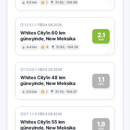
1
4.0 km
I
31.62, -104.56
13:51:17
04.08.2026
Whites City'in 60 km
2.1
güneyinde, New Meksika
2
MW
4.4 km
II
31.63, -104.39
12:03:11
04.08.2026
Whites City'in 48 km
1.1
güneyinde, New Meksika
1
MW
0.0 km
I
31.74, -104.37
07:11:51
04.08.2026
Whites City'in 55 km
1.8
güneyinde, New Meksika
MW