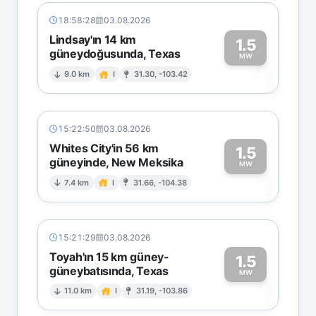
18:58:28
03.08.2026
Lindsay'ın 14 km
1.5
güneydoğusunda, Texas
1
MW
9.0 km
I
31.30, -103.42
15:22:50
03.08.2026
Whites City'in 56 km
1.5
güneyinde, New Meksika
1
MW
7.4 km
I
31.66, -104.38
15:21:29
03.08.2026
Toyah'ın 15 km güney-
1.5
güneybatısında, Texas
1
MW
11.0 km
I
31.19, -103.86