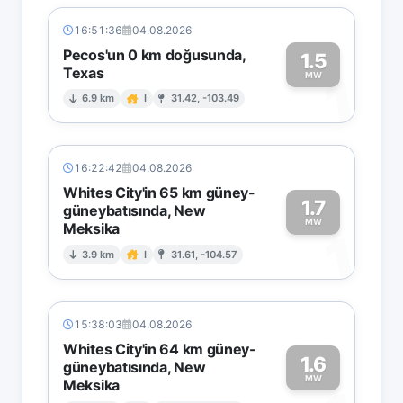
16:51:36
04.08.2026
Pecos'un 0 km doğusunda,
1.5
Texas
1
MW
6.9 km
I
31.42, -103.49
16:22:42
04.08.2026
Whites City'in 65 km güney-
1.7
güneybatısında, New
MW
Meksika
1
3.9 km
I
31.61, -104.57
15:38:03
04.08.2026
Whites City'in 64 km güney-
1.6
güneybatısında, New
MW
Meksika