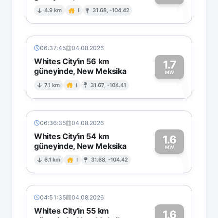
1
4.9 km
I
31.68, -104.42
06:37:45
04.08.2026
Whites City'in 56 km
1.7
güneyinde, New Meksika
1
MW
7.1 km
I
31.67, -104.41
06:36:35
04.08.2026
Whites City'in 54 km
1.6
güneyinde, New Meksika
1
MW
6.1 km
I
31.68, -104.42
04:51:35
04.08.2026
Whites City'in 55 km
1.6