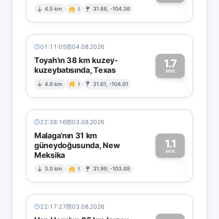
1
4.5 km
I
31.68, -104.36
01:11:05
04.08.2026
Toyah'ın 38 km kuzey-
1.7
kuzeybatısında, Texas
1
MW
4.6 km
I
31.61, -104.01
22:38:16
03.08.2026
Malaga'nın 31 km
1.1
güneydoğusunda, New
MW
Meksika
1
3.0 km
I
31.99, -103.88
22:17:27
03.08.2026