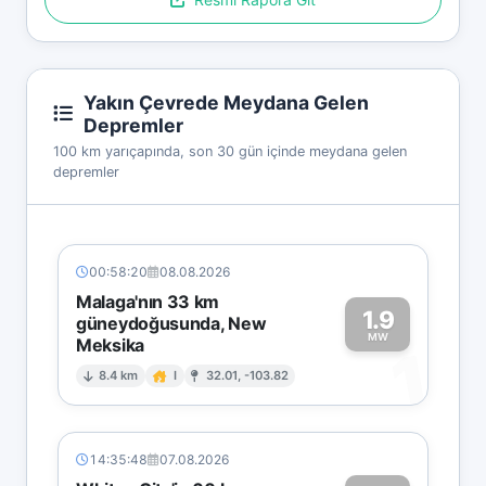
Yakın Çevrede Meydana Gelen
Depremler
100 km yarıçapında, son 30 gün içinde meydana gelen
depremler
00:58:20
08.08.2026
Malaga'nın 33 km
1.9
güneydoğusunda, New
MW
Meksika
1
8.4 km
I
32.01, -103.82
14:35:48
07.08.2026