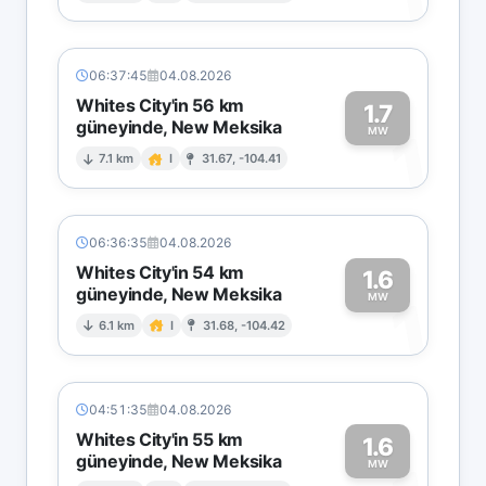
06:37:45
04.08.2026
Whites City'in 56 km
1.7
güneyinde, New Meksika
1
MW
7.1 km
I
31.67, -104.41
06:36:35
04.08.2026
Whites City'in 54 km
1.6
güneyinde, New Meksika
1
MW
6.1 km
I
31.68, -104.42
04:51:35
04.08.2026
Whites City'in 55 km
1.6
güneyinde, New Meksika
MW