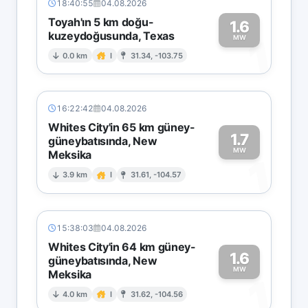
18:40:55
04.08.2026
Toyah'ın 5 km doğu-
1.6
kuzeydoğusunda, Texas
1
MW
0.0 km
I
31.34, -103.75
16:22:42
04.08.2026
Whites City'in 65 km güney-
1.7
güneybatısında, New
MW
Meksika
1
3.9 km
I
31.61, -104.57
15:38:03
04.08.2026
Whites City'in 64 km güney-
1.6
güneybatısında, New
MW
Meksika
1
4.0 km
I
31.62, -104.56