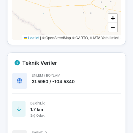
+
−
Leaflet
|
© OpenStreetMap © CARTO, © MTA Yerbilimleri
Teknik Veriler
ENLEM / BOYLAM
31.5950 / -104.5840
DERINLIK
1.7 km
Sığ Odak
EVENT ID