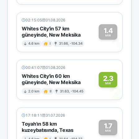
02:15:05
01.08.2026
Whites City'in 57 km
1.4
güneyinde, New Meksika
1
MW
4.6 km
I
31.66, -104.34
00:41:07
01.08.2026
Whites City'in 60 km
2.3
güneyinde, New Meksika
2
MW
2.0 km
II
31.63, -104.45
17:18:11
31.07.2026
Toyah'ın 58 km
1.7
kuzeybatısında, Texas
MW
4.6 km
I
31.64, -104.27