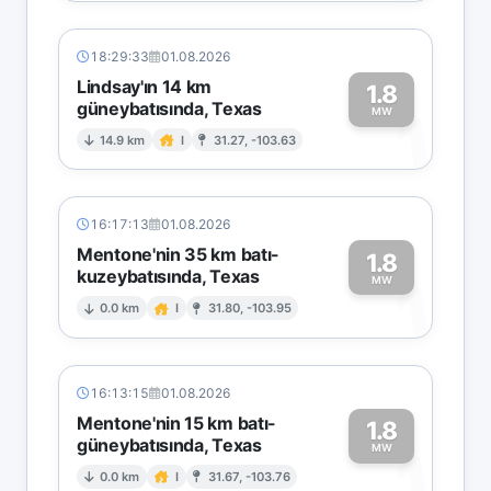
18:29:33
01.08.2026
Lindsay'ın 14 km
1.8
güneybatısında, Texas
1
MW
14.9 km
I
31.27, -103.63
16:17:13
01.08.2026
Mentone'nin 35 km batı-
1.8
kuzeybatısında, Texas
1
MW
0.0 km
I
31.80, -103.95
16:13:15
01.08.2026
Mentone'nin 15 km batı-
1.8
güneybatısında, Texas
1
MW
0.0 km
I
31.67, -103.76