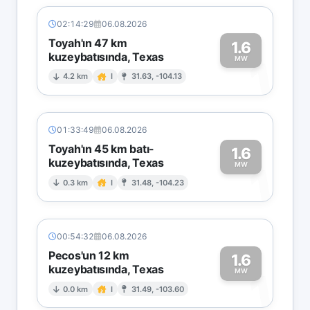
02:14:29
06.08.2026
Toyah'ın 47 km
1.6
kuzeybatısında, Texas
1
MW
4.2 km
I
31.63, -104.13
01:33:49
06.08.2026
Toyah'ın 45 km batı-
1.6
kuzeybatısında, Texas
1
MW
0.3 km
I
31.48, -104.23
00:54:32
06.08.2026
Pecos'un 12 km
1.6
kuzeybatısında, Texas
1
MW
0.0 km
I
31.49, -103.60