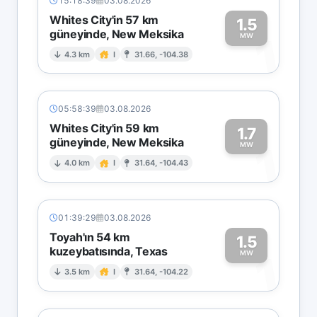
15:18:39
03.08.2026
Whites City'in 57 km
1.5
güneyinde, New Meksika
1
MW
4.3 km
I
31.66, -104.38
05:58:39
03.08.2026
Whites City'in 59 km
1.7
güneyinde, New Meksika
1
MW
4.0 km
I
31.64, -104.43
01:39:29
03.08.2026
Toyah'ın 54 km
1.5
kuzeybatısında, Texas
1
MW
3.5 km
I
31.64, -104.22