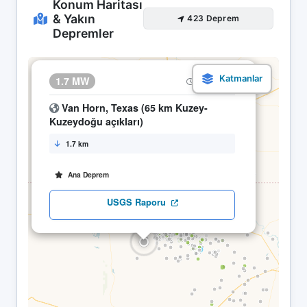
Konum Haritası
& Yakın
423 Deprem
Depremler
×
1.7 MW
17.04 18:26
Van Horn, Texas (65 km Kuzey-
Kuzeydoğu açıkları)
1.7 km
Ana Deprem
USGS Raporu