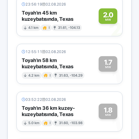
23:56:19
02.08.2026
Toyah'ın 45 km
2.0
kuzeybatısında, Texas
2
MW
4.1 km
I
31.61, -104.13
12:55:11
02.08.2026
Toyah'ın 58 km
1.7
kuzeybatısında, Texas
1
MW
4.2 km
I
31.63, -104.29
03:52:22
02.08.2026
Toyah'ın 36 km kuzey-
1.8
kuzeybatısında, Texas
1
MW
5.0 km
I
31.60, -103.98