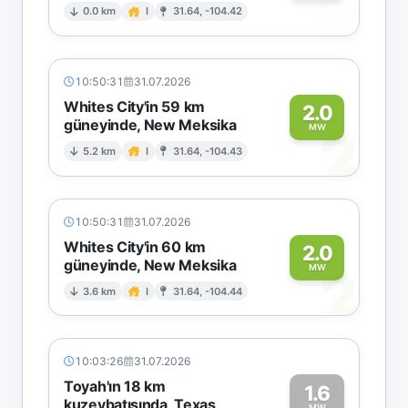
0
0.0 km
I
31.64, -104.42
10:50:31
31.07.2026
Whites City'in 59 km
2.0
güneyinde, New Meksika
2
MW
5.2 km
I
31.64, -104.43
10:50:31
31.07.2026
Whites City'in 60 km
2.0
güneyinde, New Meksika
2
MW
3.6 km
I
31.64, -104.44
10:03:26
31.07.2026
Toyah'ın 18 km
1.6
kuzeybatısında, Texas
MW