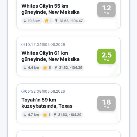
Whites City'in 55 km
1.2
güneyinde, New Meksika
1
MW
10.3 km
I
31.68, -104.47
10:17:04
05.08.2026
Whites City'in 61 km
2.5
güneyinde, New Meksika
2
MW
4.4 km
II
31.62, -104.39
05:52:08
05.08.2026
Toyah'ın 59 km
1.8
kuzeybatısında, Texas
1
MW
4.7 km
I
31.63, -104.29