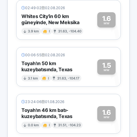
02:49:02
02.08.2026
Whites City'in 60 km
1.6
güneyinde, New Meksika
1
MW
3.9 km
I
31.63, -104.40
00:06:55
02.08.2026
Toyah'ın 50 km
1.5
kuzeybatısında, Texas
1
MW
3.1 km
I
31.63, -104.17
23:24:06
01.08.2026
Toyah'ın 46 km batı-
1.6
kuzeybatısında, Texas
1
MW
0.0 km
I
31.51, -104.23