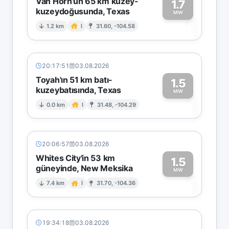
Van Horn'un 65 km kuzey-
1.7
kuzeydoğusunda, Texas
1
MW
1.2 km
I
31.60, -104.58
20:17:51
03.08.2026
Toyah'ın 51 km batı-
1.5
kuzeybatısında, Texas
1
MW
0.0 km
I
31.48, -104.29
20:06:57
03.08.2026
Whites City'in 53 km
1.5
güneyinde, New Meksika
1
MW
7.4 km
I
31.70, -104.36
19:34:18
03.08.2026