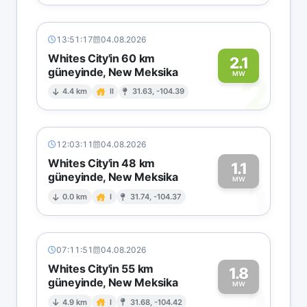
13:51:17
04.08.2026
Whites City'in 60 km
2.1
güneyinde, New Meksika
2
MW
4.4 km
II
31.63, -104.39
12:03:11
04.08.2026
Whites City'in 48 km
1.1
güneyinde, New Meksika
1
MW
0.0 km
I
31.74, -104.37
07:11:51
04.08.2026
Whites City'in 55 km
1.8
güneyinde, New Meksika
1
MW
4.9 km
I
31.68, -104.42