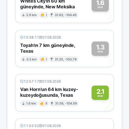
Whites City'in 60 km
1.6
güneyinde, New Meksika
1
MW
2.9 km
I
31.63, -104.45
13:38:11
07.08.2026
Toyah'ın 7 km güneyinde,
1.3
Texas
1
MW
3.3 km
I
31.25, -103.79
12:57:17
07.08.2026
Van Horn'un 64 km kuzey-
2.1
kuzeydoğusunda, Texas
2
MW
1.6 km
II
31.58, -104.59
11:03:52
07.08.2026