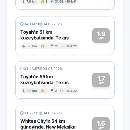
1
7.9 km
I
31.68, -104.41
04:14:21
04.08.2026
Toyah'ın 51 km
1.9
kuzeybatısında, Texas
1
MW
3.0 km
I
31.58, -104.23
01:43:57
04.08.2026
Toyah'ın 55 km
1.7
kuzeybatısında, Texas
1
MW
3.8 km
I
31.65, -104.23
01:27:35
04.08.2026
Whites City'in 54 km
1.6
güneyinde, New Meksika
MW