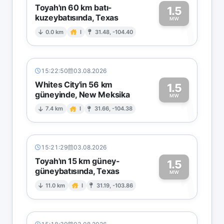
Toyah'ın 60 km batı-
1.5
kuzeybatısında, Texas
1
MW
0.0 km
I
31.48, -104.40
15:22:50
03.08.2026
Whites City'in 56 km
1.5
güneyinde, New Meksika
1
MW
7.4 km
I
31.66, -104.38
15:21:29
03.08.2026
Toyah'ın 15 km güney-
1.5
güneybatısında, Texas
1
MW
11.0 km
I
31.19, -103.86