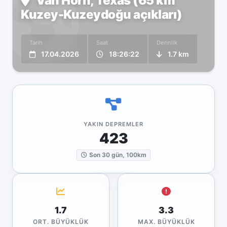
Van Horn, Texas (65 km
Kuzey-Kuzeydoğu açıkları)
Tarih
Saat
Derinlik
17.04.2026
18:26:22
1.7 km
YAKIN DEPREMLER
423
Son 30 gün, 100km
1.7
3.3
ORT. BÜYÜKLÜK
MAX. BÜYÜKLÜK