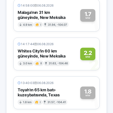
14:58:00
06.08.2026
Malaga'nın 31 km
1.7
güneyinde, New Meksika
1
MW
4.9 km
I
31.94, -104.07
14:17:44
06.08.2026
Whites City'in 60 km
2.2
güneyinde, New Meksika
2
MW
3.0 km
II
31.63, -104.46
13:40:03
06.08.2026
Toyah'ın 65 km batı-
1.8
kuzeybatısında, Texas
1
MW
1.8 km
I
31.57, -104.41