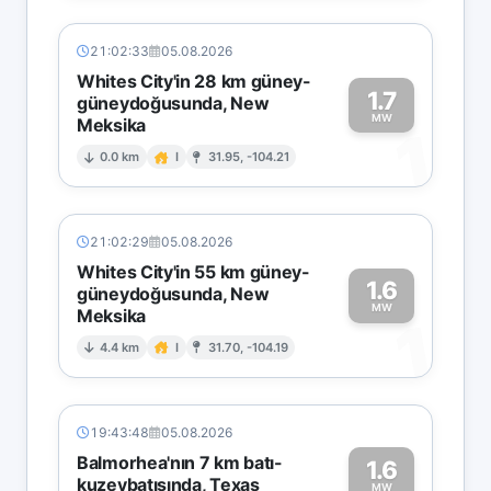
21:02:33
05.08.2026
Whites City'in 28 km güney-
1.7
güneydoğusunda, New
MW
Meksika
1
0.0 km
I
31.95, -104.21
21:02:29
05.08.2026
Whites City'in 55 km güney-
1.6
güneydoğusunda, New
MW
Meksika
1
4.4 km
I
31.70, -104.19
19:43:48
05.08.2026
Balmorhea'nın 7 km batı-
1.6
kuzeybatısında, Texas
MW