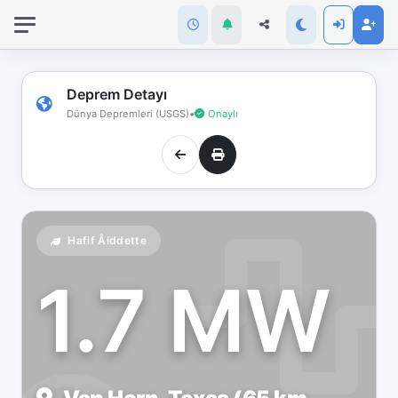
İnternet
bağlantınız
koptu!
Çevrimdışı
Deprem Detayı
moddasınız.
Dünya Depremleri (USGS)
•
Onaylı
Hafif Åiddette
1.7 MW