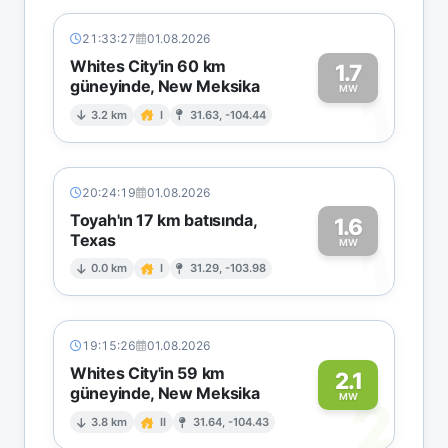
21:33:27
01.08.2026
Whites City'in 60 km
1.7
güneyinde, New Meksika
1
MW
3.2 km
I
31.63, -104.44
20:24:19
01.08.2026
Toyah'ın 17 km batısında,
1.6
Texas
1
MW
0.0 km
I
31.29, -103.98
19:15:26
01.08.2026
Whites City'in 59 km
2.1
güneyinde, New Meksika
2
MW
3.8 km
II
31.64, -104.43