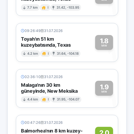
1
7.7 km
I
31.42, -103.95
09:26:49
31.07.2026
Toyah'ın 51 km
1.8
kuzeybatısında, Texas
1
MW
4.2 km
I
31.64, -104.18
02:36:10
31.07.2026
Malaga'nın 30 km
1.9
güneyinde, New Meksika
1
MW
4.4 km
I
31.95, -104.07
00:47:26
31.07.2026
Balmorhea'nın 8 km kuzey-
2.0