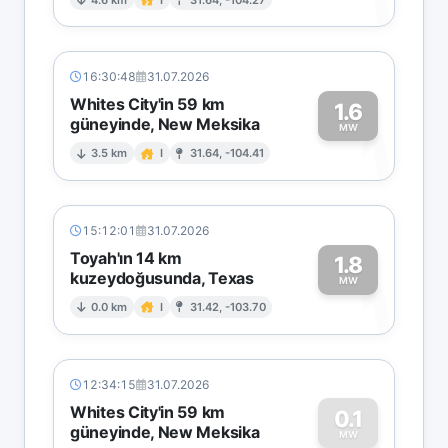
1
16:30:48
31.07.2026
Whites City'in 59 km
1.6
güneyinde, New Meksika
1
MW
3.5 km
I
31.64, -104.41
15:12:01
31.07.2026
Toyah'ın 14 km
1.8
kuzeydoğusunda, Texas
1
MW
0.0 km
I
31.42, -103.70
12:34:15
31.07.2026
Whites City'in 59 km
0.1
güneyinde, New Meksika
MW