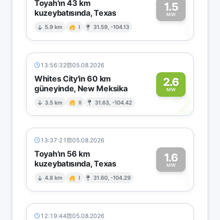
Toyah'ın 43 km
1.5
kuzeybatısında, Texas
1
MW
5.9 km
I
31.59, -104.13
13:56:32
05.08.2026
Whites City'in 60 km
2.6
güneyinde, New Meksika
2
MW
3.5 km
II
31.63, -104.42
13:37:21
05.08.2026
Toyah'ın 56 km
1.6
kuzeybatısında, Texas
1
MW
4.8 km
I
31.60, -104.29
12:19:44
05.08.2026