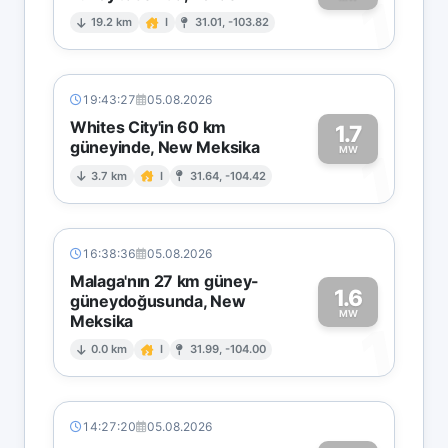
1
19.2 km
I
31.01, -103.82
19:43:27
05.08.2026
Whites City'in 60 km
1.7
güneyinde, New Meksika
1
MW
3.7 km
I
31.64, -104.42
16:38:36
05.08.2026
Malaga'nın 27 km güney-
1.6
güneydoğusunda, New
MW
Meksika
1
0.0 km
I
31.99, -104.00
14:27:20
05.08.2026