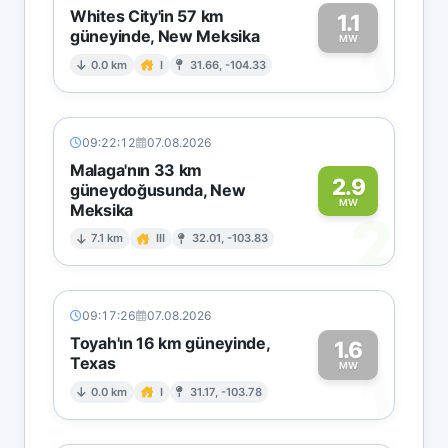
Whites City'in 57 km
1.1
güneyinde, New Meksika
1
MW
0.0 km
I
31.66, -104.33
09:22:12
07.08.2026
Malaga'nın 33 km
2.9
güneydoğusunda, New
MW
Meksika
2
7.1 km
III
32.01, -103.83
09:17:26
07.08.2026
Toyah'ın 16 km güneyinde,
1.6
Texas
1
MW
0.0 km
I
31.17, -103.78