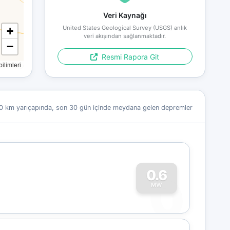
Veri Kaynağı
United States Geological Survey (USGS) anlık
+
veri akışından sağlanmaktadır.
−
Resmi Rapora Git
limleri
0 km yarıçapında, son 30 gün içinde meydana gelen depremler
0
0.6
MW