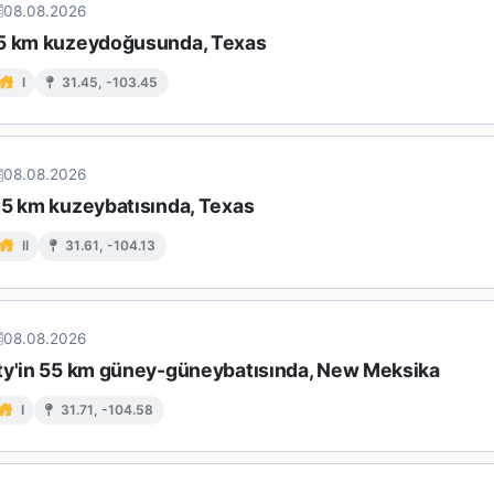
08.08.2026
5 km kuzeydoğusunda, Texas
I
31.45, -103.45
08.08.2026
45 km kuzeybatısında, Texas
II
31.61, -104.13
08.08.2026
ty'in 55 km güney-güneybatısında, New Meksika
I
31.71, -104.58