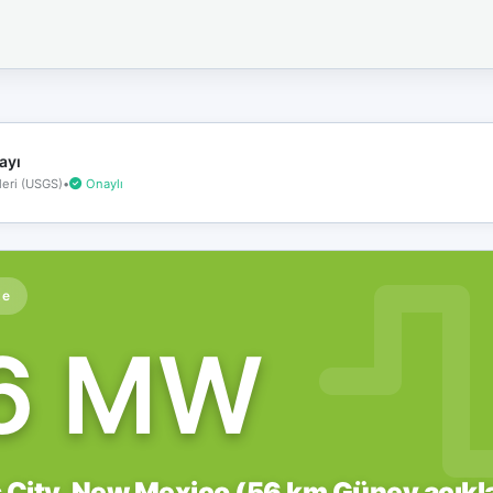
İnternet
bağlantınız
koptu!
Çevrimdışı
moddasınız.
ayı
eri (USGS)
•
Onaylı
te
.6 MW
City, New Mexico (56 km Güney açıkla