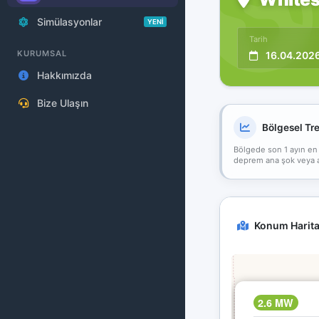
Simülasyonlar
YENİ
Tarih
KURUMSAL
16.04.202
Hakkımızda
Bize Ulaşın
Bölgesel Tr
Bölgede son 1 ayın en
deprem ana şok veya art
Konum Harita
2.6 MW