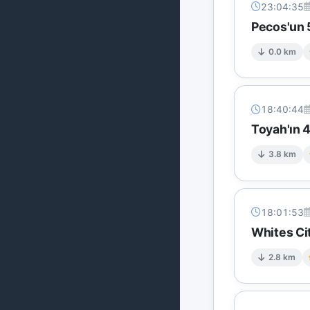
23:04:35
Pecos'un 
0.0 km
18:40:44
Toyah'ın 
3.8 km
18:01:53
Whites Ci
2.8 km