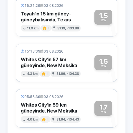
15:21:29
03.08.2026
Toyah'ın 15 km güney-
1.5
güneybatısında, Texas
1
MW
11.0 km
I
31.19, -103.86
15:18:39
03.08.2026
Whites City'in 57 km
1.5
güneyinde, New Meksika
1
MW
4.3 km
I
31.66, -104.38
05:58:39
03.08.2026
Whites City'in 59 km
1.7
güneyinde, New Meksika
1
MW
4.0 km
I
31.64, -104.43