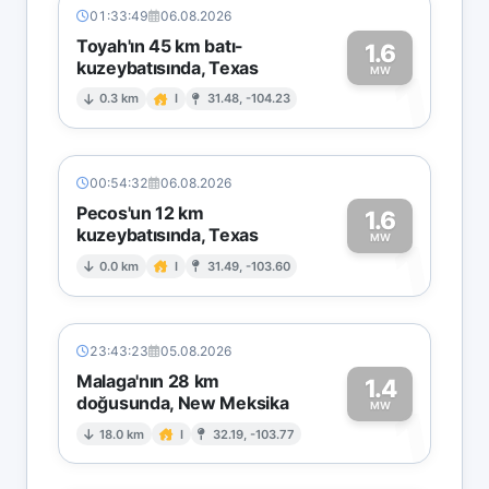
01:33:49
06.08.2026
Toyah'ın 45 km batı-
1.6
kuzeybatısında, Texas
1
MW
0.3 km
I
31.48, -104.23
00:54:32
06.08.2026
Pecos'un 12 km
1.6
kuzeybatısında, Texas
1
MW
0.0 km
I
31.49, -103.60
23:43:23
05.08.2026
Malaga'nın 28 km
1.4
doğusunda, New Meksika
1
MW
18.0 km
I
32.19, -103.77