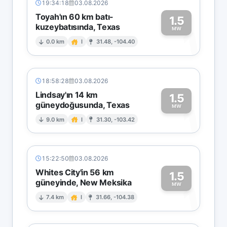
19:34:18
03.08.2026
Toyah'ın 60 km batı-
1.5
kuzeybatısında, Texas
1
MW
0.0 km
I
31.48, -104.40
18:58:28
03.08.2026
Lindsay'ın 14 km
1.5
güneydoğusunda, Texas
1
MW
9.0 km
I
31.30, -103.42
15:22:50
03.08.2026
Whites City'in 56 km
1.5
güneyinde, New Meksika
1
MW
7.4 km
I
31.66, -104.38