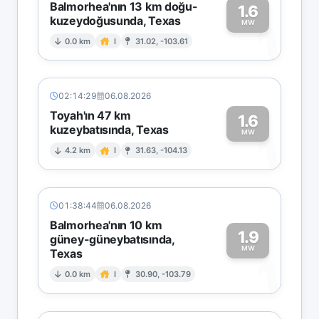
Balmorhea'nın 13 km doğu-
1.6
kuzeydoğusunda, Texas
1
MW
0.0 km
I
31.02, -103.61
02:14:29
06.08.2026
Toyah'ın 47 km
1.6
kuzeybatısında, Texas
1
MW
4.2 km
I
31.63, -104.13
01:38:44
06.08.2026
Balmorhea'nın 10 km
1.9
güney-güneybatısında,
MW
Texas
1
0.0 km
I
30.90, -103.79