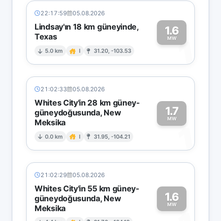
22:17:59
05.08.2026
Lindsay'ın 18 km güneyinde,
1.6
Texas
1
MW
5.0 km
I
31.20, -103.53
21:02:33
05.08.2026
Whites City'in 28 km güney-
1.7
güneydoğusunda, New
MW
Meksika
1
0.0 km
I
31.95, -104.21
21:02:29
05.08.2026
Whites City'in 55 km güney-
1.6
güneydoğusunda, New
MW
Meksika