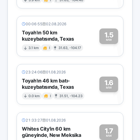
1
00:06:55
02.08.2026
Toyah'ın 50 km
1.5
kuzeybatısında, Texas
1
MW
3.1 km
I
31.63, -104.17
23:24:06
01.08.2026
Toyah'ın 46 km batı-
1.6
kuzeybatısında, Texas
1
MW
0.0 km
I
31.51, -104.23
21:33:27
01.08.2026
Whites City'in 60 km
1.7
güneyinde, New Meksika
MW