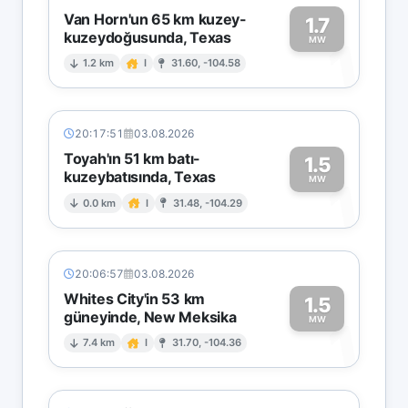
Van Horn'un 65 km kuzey-
1.7
kuzeydoğusunda, Texas
1
MW
1.2 km
I
31.60, -104.58
20:17:51
03.08.2026
Toyah'ın 51 km batı-
1.5
kuzeybatısında, Texas
1
MW
0.0 km
I
31.48, -104.29
20:06:57
03.08.2026
Whites City'in 53 km
1.5
güneyinde, New Meksika
1
MW
7.4 km
I
31.70, -104.36