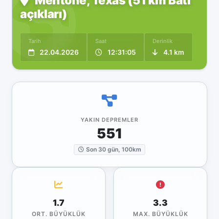
Mentone, Texas (51 km Batı
açıkları)
Tarih
Saat
Derinlik
22.04.2026
12:31:05
4.1 km
YAKIN DEPREMLER
551
Son 30 gün, 100km
1.7
3.3
ORT. BÜYÜKLÜK
MAX. BÜYÜKLÜK