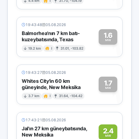
1
4.4 km
I
31.70, -104.19
19:43:48
05.08.2026
Balmorhea'nın 7 km batı-
1.6
kuzeybatısında, Texas
1
MW
19.2 km
I
31.01, -103.82
19:43:27
05.08.2026
Whites City'in 60 km
1.7
güneyinde, New Meksika
1
MW
3.7 km
I
31.64, -104.42
17:43:21
05.08.2026
Jal'ın 27 km güneybatısında,
2.4
New Meksika
MW