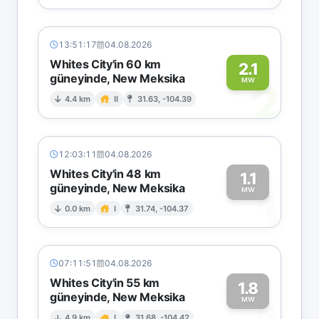
13:51:17
04.08.2026
Whites City'in 60 km
2.1
güneyinde, New Meksika
2
MW
4.4 km
II
31.63, -104.39
12:03:11
04.08.2026
Whites City'in 48 km
1.1
güneyinde, New Meksika
1
MW
0.0 km
I
31.74, -104.37
07:11:51
04.08.2026
Whites City'in 55 km
1.8
güneyinde, New Meksika
MW
4.9 km
I
31.68, -104.42