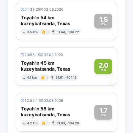
01:39:29
03.08.2026
Toyah'ın 54 km
1.5
kuzeybatısında, Texas
1
MW
3.5 km
I
31.64, -104.22
23:56:19
02.08.2026
Toyah'ın 45 km
2.0
kuzeybatısında, Texas
2
MW
4.1 km
I
31.61, -104.13
12:55:11
02.08.2026
Toyah'ın 58 km
1.7
kuzeybatısında, Texas
1
MW
4.2 km
I
31.63, -104.29