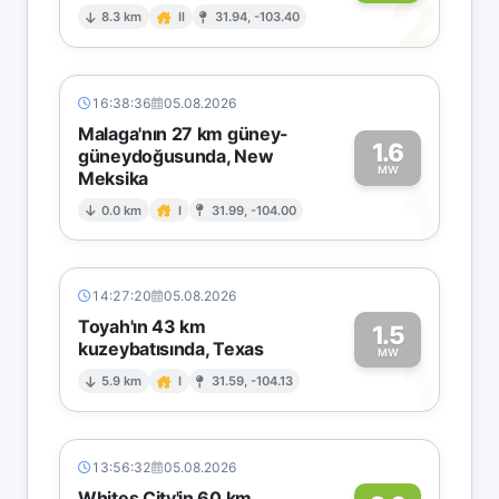
2
8.3 km
II
31.94, -103.40
16:38:36
05.08.2026
Malaga'nın 27 km güney-
1.6
güneydoğusunda, New
MW
Meksika
1
0.0 km
I
31.99, -104.00
14:27:20
05.08.2026
Toyah'ın 43 km
1.5
kuzeybatısında, Texas
1
MW
5.9 km
I
31.59, -104.13
13:56:32
05.08.2026
Whites City'in 60 km