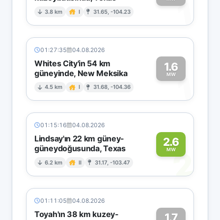
1
3.8 km
I
31.65, -104.23
01:27:35
04.08.2026
Whites City'in 54 km
1.6
güneyinde, New Meksika
1
MW
4.5 km
I
31.68, -104.36
01:15:16
04.08.2026
Lindsay'ın 22 km güney-
2.6
güneydoğusunda, Texas
2
MW
6.2 km
II
31.17, -103.47
01:11:05
04.08.2026
Toyah'ın 38 km kuzey-
1.7