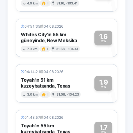
1
4.9 km
I
31.16, -103.41
04:51:35
04.08.2026
Whites City'in 55 km
1.6
güneyinde, New Meksika
1
MW
7.9 km
I
31.68, -104.41
04:14:21
04.08.2026
Toyah'ın 51 km
1.9
kuzeybatısında, Texas
1
MW
3.0 km
I
31.58, -104.23
01:43:57
04.08.2026
Toyah'ın 55 km
1.7
kuzeybatısında, Texas
MW