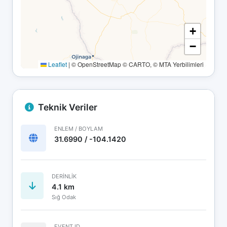
+
−
Leaflet
|
© OpenStreetMap © CARTO, © MTA Yerbilimleri
Teknik Veriler
ENLEM / BOYLAM
31.6990 / -104.1420
DERINLIK
4.1 km
Sığ Odak
EVENT ID