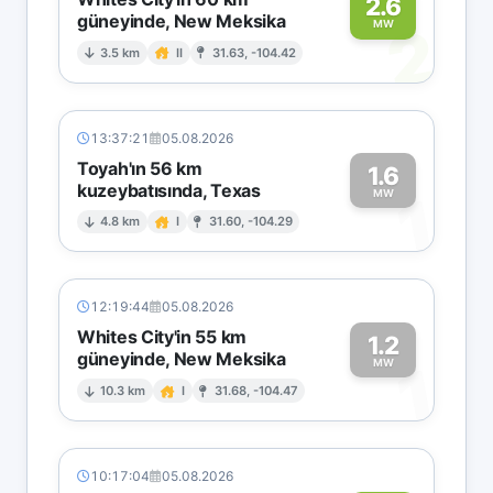
2.6
güneyinde, New Meksika
2
MW
3.5 km
II
31.63, -104.42
13:37:21
05.08.2026
Toyah'ın 56 km
1.6
kuzeybatısında, Texas
1
MW
4.8 km
I
31.60, -104.29
12:19:44
05.08.2026
Whites City'in 55 km
1.2
güneyinde, New Meksika
1
MW
10.3 km
I
31.68, -104.47
10:17:04
05.08.2026