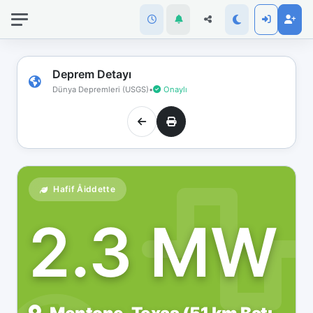
İnternet
bağlantınız
koptu!
Çevrimdışı
Deprem Detayı
moddasınız.
Dünya Depremleri (USGS)
•
Onaylı
Hafif Åiddette
2.3 MW