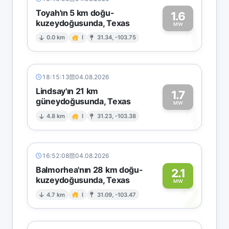
Toyah'ın 5 km doğu-
1.6
kuzeydoğusunda, Texas
1
MW
0.0 km
I
31.34, -103.75
18:15:13
04.08.2026
Lindsay'ın 21 km
1.7
güneydoğusunda, Texas
1
MW
4.8 km
I
31.23, -103.38
16:52:08
04.08.2026
Balmorhea'nın 28 km doğu-
2.1
kuzeydoğusunda, Texas
2
MW
4.7 km
I
31.09, -103.47