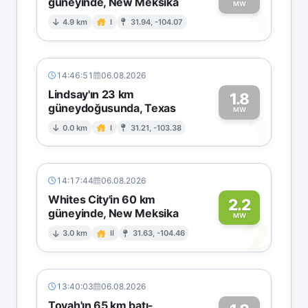
güneyinde, New Meksika
1
MW
4.9 km
I
31.94, -104.07
14:46:51
06.08.2026
Lindsay'ın 23 km
1.8
güneydoğusunda, Texas
1
MW
0.0 km
I
31.21, -103.38
14:17:44
06.08.2026
Whites City'in 60 km
2.2
güneyinde, New Meksika
2
MW
3.0 km
II
31.63, -104.46
13:40:03
06.08.2026
Toyah'ın 65 km batı-