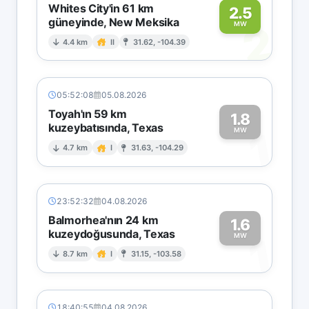
Whites City'in 61 km
2.5
güneyinde, New Meksika
2
MW
4.4 km
II
31.62, -104.39
05:52:08
05.08.2026
Toyah'ın 59 km
1.8
kuzeybatısında, Texas
1
MW
4.7 km
I
31.63, -104.29
23:52:32
04.08.2026
Balmorhea'nın 24 km
1.6
kuzeydoğusunda, Texas
1
MW
8.7 km
I
31.15, -103.58
18:40:55
04.08.2026