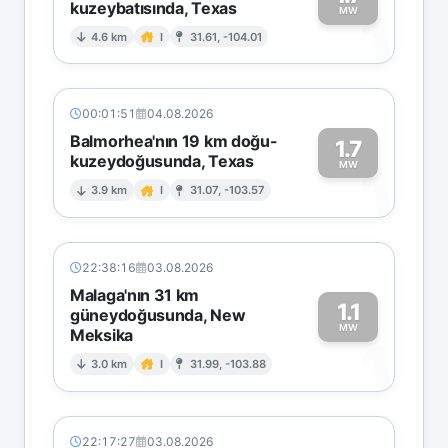
kuzeybatısında, Texas
1
MW
4.6 km
I
31.61, -104.01
00:01:51
04.08.2026
Balmorhea'nın 19 km doğu-
1.7
kuzeydoğusunda, Texas
1
MW
3.9 km
I
31.07, -103.57
22:38:16
03.08.2026
Malaga'nın 31 km
1.1
güneydoğusunda, New
MW
Meksika
1
3.0 km
I
31.99, -103.88
22:17:27
03.08.2026