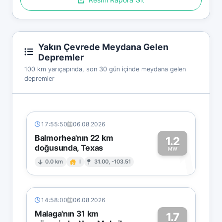
Yakın Çevrede Meydana Gelen
Depremler
100 km yarıçapında, son 30 gün içinde meydana gelen
depremler
17:55:50
06.08.2026
Balmorhea'nın 22 km
1.2
doğusunda, Texas
1
MW
0.0 km
I
31.00, -103.51
14:58:00
06.08.2026
Malaga'nın 31 km
1.7