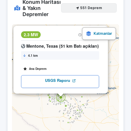
Konum Haritası
& Yakın
551 Deprem
Depremler
×
2.3 MW
22.04 12:31
Mentone, Texas (51 km Batı açıkları)
4.1 km
Ana Deprem
USGS Raporu