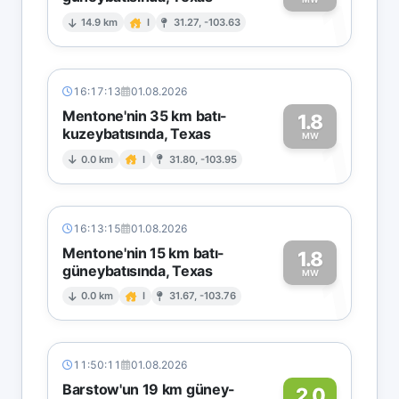
1
14.9 km
I
31.27, -103.63
16:17:13
01.08.2026
Mentone'nin 35 km batı-
1.8
kuzeybatısında, Texas
1
MW
0.0 km
I
31.80, -103.95
16:13:15
01.08.2026
Mentone'nin 15 km batı-
1.8
güneybatısında, Texas
1
MW
0.0 km
I
31.67, -103.76
11:50:11
01.08.2026
Barstow'un 19 km güney-
2.0