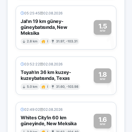
05:25:45
02.08.2026
Jal'ın 19 km güney-
1.5
güneybatısında, New
MW
Meksika
1
2.8 km
I
31.97, -103.31
03:52:22
02.08.2026
Toyah'ın 36 km kuzey-
1.8
kuzeybatısında, Texas
1
MW
5.0 km
I
31.60, -103.98
02:49:02
02.08.2026
Whites City'in 60 km
1.6
güneyinde, New Meksika
MW
3.9 km
I
31.63, -104.40