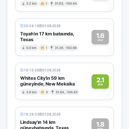
1
3.2 km
I
31.63, -104.44
20:24:19
01.08.2026
Toyah'ın 17 km batısında,
1.6
Texas
1
MW
0.0 km
I
31.29, -103.98
19:15:26
01.08.2026
Whites City'in 59 km
2.1
güneyinde, New Meksika
2
MW
3.8 km
II
31.64, -104.43
18:29:33
01.08.2026
Lindsay'ın 14 km
1.8
güneybatısında, Texas
MW