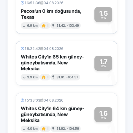
16:51:36
04.08.2026
Pecos'un 0 km doğusunda,
1.5
Texas
1
MW
6.9 km
I
31.42, -103.49
16:22:42
04.08.2026
Whites City'in 65 km güney-
1.7
güneybatısında, New
MW
Meksika
1
3.9 km
I
31.61, -104.57
15:38:03
04.08.2026
Whites City'in 64 km güney-
1.6
güneybatısında, New
MW
Meksika
1
4.0 km
I
31.62, -104.56