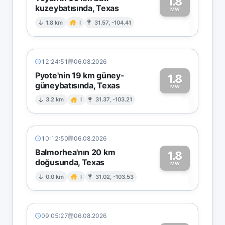
1.8
kuzeybatısında, Texas
1
MW
1.8 km
I
31.57, -104.41
12:24:51
06.08.2026
Pyote'nin 19 km güney-
1.8
güneybatısında, Texas
1
MW
3.2 km
I
31.37, -103.21
10:12:50
06.08.2026
Balmorhea'nın 20 km
1.8
doğusunda, Texas
1
MW
0.0 km
I
31.02, -103.53
09:05:27
06.08.2026