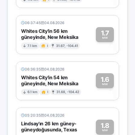
1
06:37:45
04.08.2026
Whites City'in 56 km
1.7
güneyinde, New Meksika
1
MW
7.1 km
I
31.67, -104.41
06:36:35
04.08.2026
Whites City'in 54 km
1.6
güneyinde, New Meksika
1
MW
6.1 km
I
31.68, -104.42
05:20:35
04.08.2026
Lindsay'ın 26 km güney-
1.8
güneydoğusunda, Texas
MW