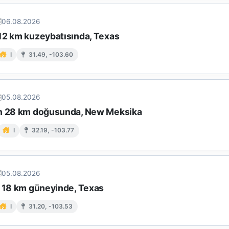
06.08.2026
12 km kuzeybatısında, Texas
I
31.49, -103.60
05.08.2026
n 28 km doğusunda, New Meksika
I
32.19, -103.77
05.08.2026
n 18 km güneyinde, Texas
I
31.20, -103.53