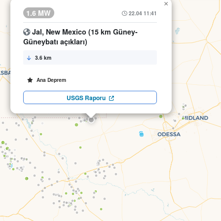
×
1.6 MW
22.04 11:41
Jal, New Mexico (15 km Güney-
Güneybatı açıkları)
3.6 km
Ana Deprem
USGS Raporu