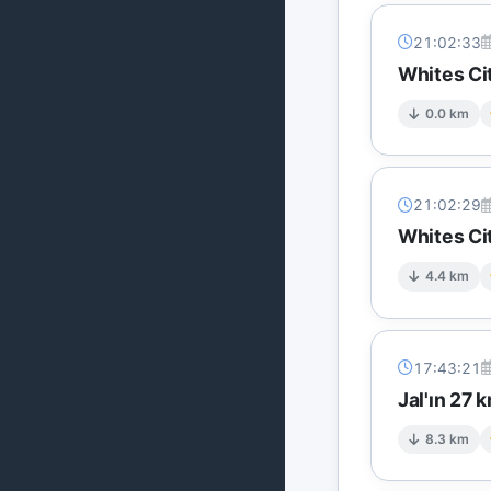
21:02:33
Whites Ci
0.0 km
21:02:29
Whites Ci
4.4 km
17:43:21
Jal'ın 27
8.3 km