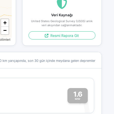
Veri Kaynağı
United States Geological Survey (USGS) anlık
+
veri akışından sağlanmaktadır.
−
Resmi Rapora Git
limleri
0 km yarıçapında, son 30 gün içinde meydana gelen depremler
1.6
1
MW