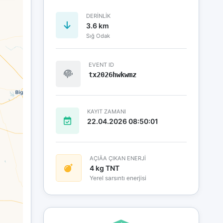
DERINLIK
3.6 km
Sığ Odak
EVENT ID
tx2026hwkwmz
KAYIT ZAMANI
22.04.2026 08:50:01
AÇIÄA ÇIKAN ENERJİ
4 kg TNT
Yerel sarsıntı enerjisi