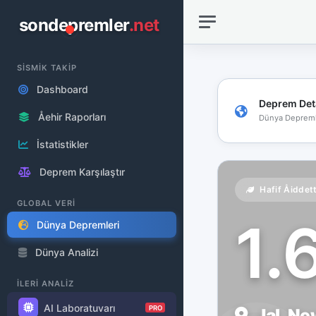
sondepremler
.net
SİSMİK TAKİP
Dashboard
Deprem Det
Åehir Raporları
Dünya Depreml
İstatistikler
Deprem Karşılaştır
Hafif Åiddet
GLOBAL VERİ
1.
Dünya Depremleri
Dünya Analizi
İLERİ ANALİZ
AI Laboratuvarı
PRO
Jal, N