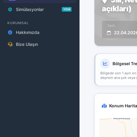
açıkları)
Simülasyonlar
YENİ
KURUMSAL
Tarih
Hakkımızda
22.04.202
Bize Ulaşın
Bölgesel Tr
Bölgede son 1 ayın en
deprem ana şok veya art
Konum Harita