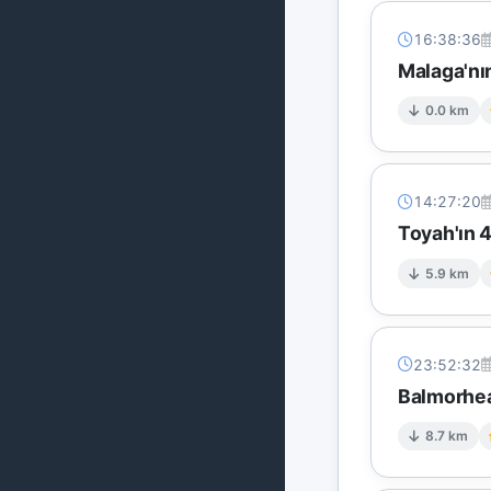
16:38:36
Malaga'n
0.0 km
14:27:20
Toyah'ın 
5.9 km
23:52:32
Balmorhea
8.7 km