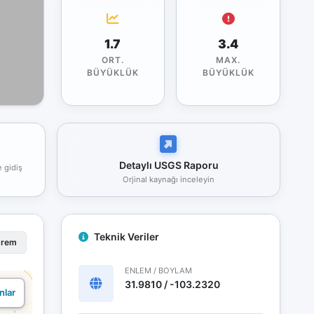
1.7
3.4
ORT.
MAX.
BÜYÜKLÜK
BÜYÜKLÜK
Detaylı USGS Raporu
e gidiş
Orjinal kaynağı inceleyin
Teknik Veriler
prem
ENLEM / BOYLAM
31.9810 / -103.2320