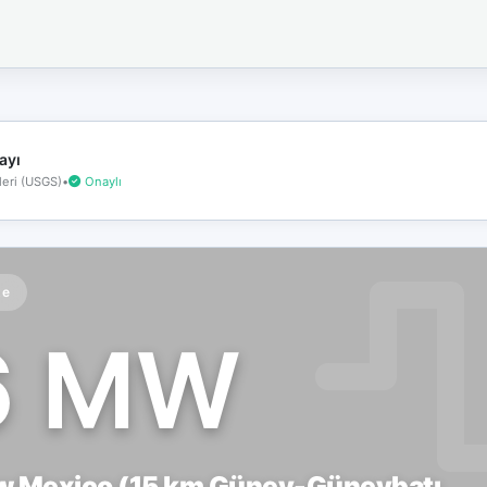
İnternet
bağlantınız
koptu!
Çevrimdışı
moddasınız.
ayı
eri (USGS)
•
Onaylı
te
6 MW
ew Mexico (15 km Güney-Güneybatı