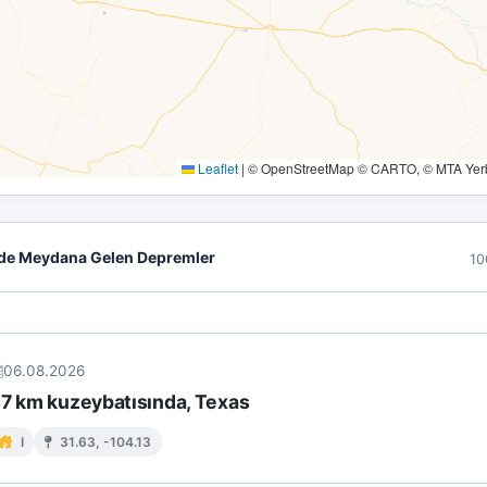
Leaflet
|
© OpenStreetMap © CARTO, © MTA Yerbi
de Meydana Gelen Depremler
10
06.08.2026
47 km kuzeybatısında, Texas
I
31.63, -104.13