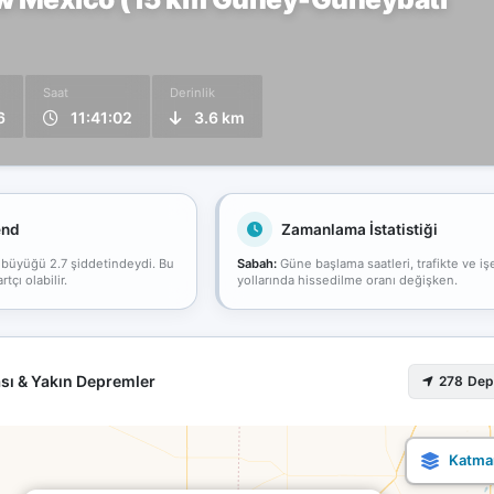
Saat
Derinlik
6
11:41:02
3.6 km
end
Zamanlama İstatistiği
 büyüğü 2.7 şiddetindeydi. Bu
Sabah:
Güne başlama saatleri, trafikte ve iş
çı olabilir.
yollarında hissedilme oranı değişken.
sı & Yakın Depremler
278 De