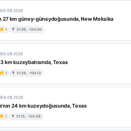
05.08.2026
ın 27 km güney-güneydoğusunda, New Meksika
I
31.99, -104.00
05.08.2026
43 km kuzeybatısında, Texas
I
31.59, -104.13
04.08.2026
'nın 24 km kuzeydoğusunda, Texas
I
31.15, -103.58