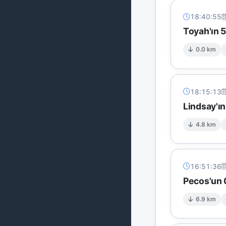
18:40:55
Toyah'ın 
0.0 km
18:15:13
Lindsay'ı
4.8 km
16:51:36
Pecos'un 
6.9 km