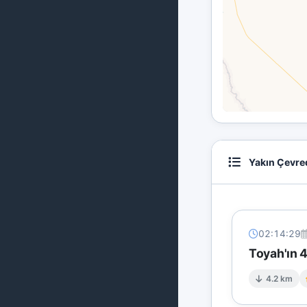
Yakın Çevre
02:14:29
Toyah'ın 
4.2 km