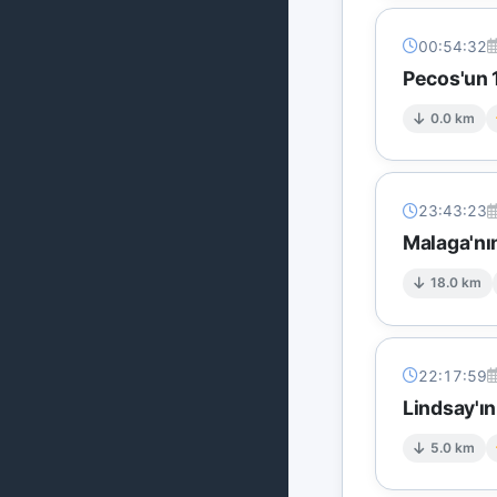
00:54:32
Pecos'un 
0.0 km
23:43:23
Malaga'nı
18.0 km
22:17:59
Lindsay'ı
5.0 km