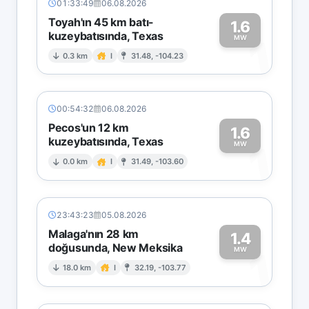
01:33:49
06.08.2026
Toyah'ın 45 km batı-
1.6
kuzeybatısında, Texas
1
MW
0.3 km
I
31.48, -104.23
00:54:32
06.08.2026
Pecos'un 12 km
1.6
kuzeybatısında, Texas
1
MW
0.0 km
I
31.49, -103.60
23:43:23
05.08.2026
Malaga'nın 28 km
1.4
doğusunda, New Meksika
1
MW
18.0 km
I
32.19, -103.77