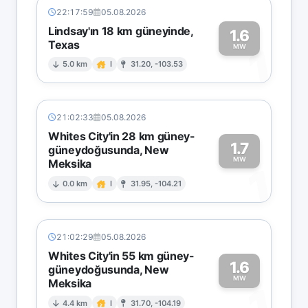
22:17:59
05.08.2026
Lindsay'ın 18 km güneyinde,
1.6
Texas
1
MW
5.0 km
I
31.20, -103.53
21:02:33
05.08.2026
Whites City'in 28 km güney-
1.7
güneydoğusunda, New
MW
Meksika
1
0.0 km
I
31.95, -104.21
21:02:29
05.08.2026
Whites City'in 55 km güney-
1.6
güneydoğusunda, New
MW
Meksika
1
4.4 km
I
31.70, -104.19