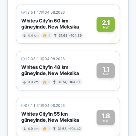
13:51:17
04.08.2026
Whites City'in 60 km
2.1
güneyinde, New Meksika
2
MW
4.4 km
II
31.63, -104.39
12:03:11
04.08.2026
Whites City'in 48 km
1.1
güneyinde, New Meksika
1
MW
0.0 km
I
31.74, -104.37
07:11:51
04.08.2026
Whites City'in 55 km
1.8
güneyinde, New Meksika
1
MW
4.9 km
I
31.68, -104.42