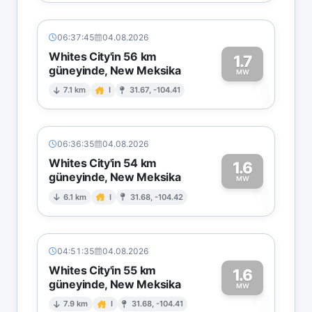
06:37:45
04.08.2026
Whites City'in 56 km
1.7
güneyinde, New Meksika
1
MW
7.1 km
I
31.67, -104.41
06:36:35
04.08.2026
Whites City'in 54 km
1.6
güneyinde, New Meksika
1
MW
6.1 km
I
31.68, -104.42
04:51:35
04.08.2026
Whites City'in 55 km
1.6
güneyinde, New Meksika
1
MW
7.9 km
I
31.68, -104.41