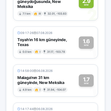
2.9
güneydoğusunda, New
MW
Meksika
2
7.1 km
III
32.01, -103.83
09:17:26
07.08.2026
Toyah'ın 16 km güneyinde,
1.6
Texas
1
MW
0.0 km
I
31.17, -103.78
14:58:00
06.08.2026
Malaga'nın 31 km
1.7
güneyinde, New Meksika
1
MW
4.9 km
I
31.94, -104.07
14:17:44
06.08.2026