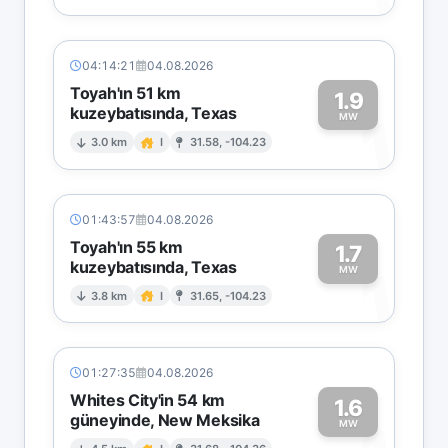
04:14:21
04.08.2026
Toyah'ın 51 km
1.9
kuzeybatısında, Texas
1
MW
3.0 km
I
31.58, -104.23
01:43:57
04.08.2026
Toyah'ın 55 km
1.7
kuzeybatısında, Texas
1
MW
3.8 km
I
31.65, -104.23
01:27:35
04.08.2026
Whites City'in 54 km
1.6
güneyinde, New Meksika
MW