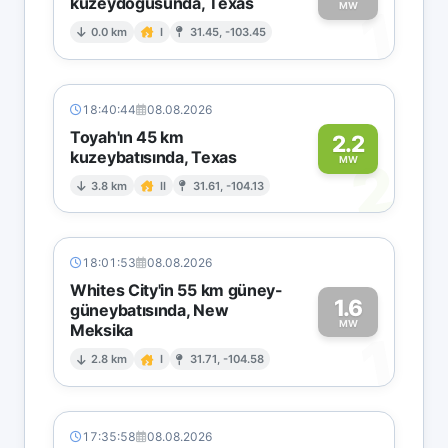
kuzeydoğusunda, Texas
1
MW
0.0 km
I
31.45, -103.45
18:40:44
08.08.2026
Toyah'ın 45 km
2.2
kuzeybatısında, Texas
2
MW
3.8 km
II
31.61, -104.13
18:01:53
08.08.2026
Whites City'in 55 km güney-
1.6
güneybatısında, New
MW
Meksika
1
2.8 km
I
31.71, -104.58
17:35:58
08.08.2026