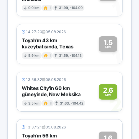
1
0.0 km
I
31.99, -104.00
14:27:20
05.08.2026
Toyah'ın 43 km
1.5
kuzeybatısında, Texas
1
MW
5.9 km
I
31.59, -104.13
13:56:32
05.08.2026
Whites City'in 60 km
2.6
güneyinde, New Meksika
2
MW
3.5 km
II
31.63, -104.42
13:37:21
05.08.2026
Toyah'ın 56 km
1.6