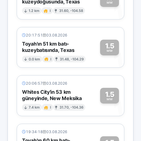
kuzeydoğusunda, Texas
1
MW
1.2 km
I
31.60, -104.58
20:17:51
03.08.2026
Toyah'ın 51 km batı-
1.5
kuzeybatısında, Texas
1
MW
0.0 km
I
31.48, -104.29
20:06:57
03.08.2026
Whites City'in 53 km
1.5
güneyinde, New Meksika
1
MW
7.4 km
I
31.70, -104.36
19:34:18
03.08.2026
Toyah'ın 60 km batı-