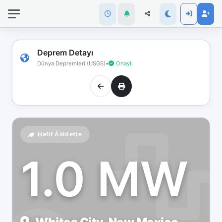
İnternet
bağlantınız
koptu!
Çevrimdışı
Deprem Detayı
moddasınız.
Dünya Depremleri (USGS)
•
Onaylı
Hafif Åiddette
1.0 MW