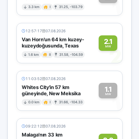
1
3.3 km
I
31.25, -103.79
12:57:17
07.08.2026
Van Horn'un 64 km kuzey-
2.1
kuzeydoğusunda, Texas
2
MW
1.6 km
II
31.58, -104.59
11:03:52
07.08.2026
Whites City'in 57 km
1.1
güneyinde, New Meksika
1
MW
0.0 km
I
31.66, -104.33
09:22:12
07.08.2026
Malaga'nın 33 km