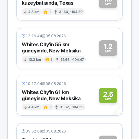
kuzeybatısında, Texas
1
MW
4.8 km
I
31.60, -104.29
12:19:44
05.08.2026
Whites City'in 55 km
1.2
güneyinde, New Meksika
1
MW
10.3 km
I
31.68, -104.47
10:17:04
05.08.2026
Whites City'in 61 km
2.5
güneyinde, New Meksika
2
MW
4.4 km
II
31.62, -104.39
05:52:08
05.08.2026