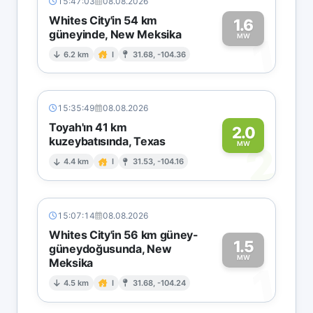
15:47:03
08.08.2026
Whites City'in 54 km
1.6
güneyinde, New Meksika
1
MW
6.2 km
I
31.68, -104.36
15:35:49
08.08.2026
Toyah'ın 41 km
2.0
kuzeybatısında, Texas
2
MW
4.4 km
I
31.53, -104.16
15:07:14
08.08.2026
Whites City'in 56 km güney-
1.5
güneydoğusunda, New
MW
Meksika
1
4.5 km
I
31.68, -104.24