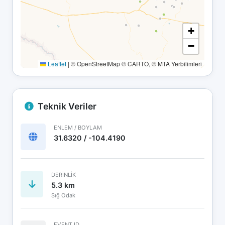
+
−
Leaflet
|
© OpenStreetMap © CARTO, © MTA Yerbilimleri
Teknik Veriler
ENLEM / BOYLAM
31.6320 / -104.4190
DERINLIK
5.3 km
Sığ Odak
EVENT ID