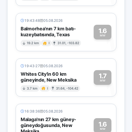
19:43:48
05.08.2026
Balmorhea'nın 7 km batı-
1.6
kuzeybatısında, Texas
1
MW
19.2 km
I
31.01, -103.82
19:43:27
05.08.2026
Whites City'in 60 km
1.7
güneyinde, New Meksika
1
MW
3.7 km
I
31.64, -104.42
16:38:36
05.08.2026
Malaga'nın 27 km güney-
1.6
güneydoğusunda, New
MW
Meksika