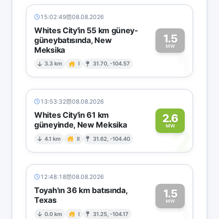
15:02:49
08.08.2026
Whites City'in 55 km güney-
1.5
güneybatısında, New
MW
Meksika
1
3.3 km
I
31.70, -104.57
13:53:32
08.08.2026
Whites City'in 61 km
2.6
güneyinde, New Meksika
2
MW
4.1 km
II
31.62, -104.40
12:48:18
08.08.2026
Toyah'ın 36 km batısında,
1.5
Texas
1
MW
0.0 km
I
31.25, -104.17