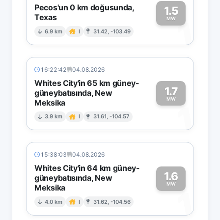
Pecos'un 0 km doğusunda,
1.5
Texas
1
MW
6.9 km
I
31.42, -103.49
16:22:42
04.08.2026
Whites City'in 65 km güney-
1.7
güneybatısında, New
MW
Meksika
1
3.9 km
I
31.61, -104.57
15:38:03
04.08.2026
Whites City'in 64 km güney-
1.6
güneybatısında, New
MW
Meksika
1
4.0 km
I
31.62, -104.56