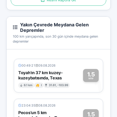
Yakın Çevrede Meydana Gelen
Depremler
100 km yarıçapında, son 30 gün içinde meydana gelen
depremler
00:49:21
09.08.2026
Toyah'ın 37 km kuzey-
1.5
kuzeybatısında, Texas
1
MW
6.1 km
I
31.61, -103.99
23:04:35
08.08.2026
Pecos'un 5 km
1.5