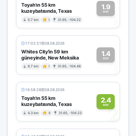
Toyah'ın 55 km
1.9
kuzeybatısında, Texas
1
MW
5.7 km
I
31.65, -104.22
17:02:31
08.08.2026
Whites City'in 59 km
1.4
güneyinde, New Meksika
1
MW
8.7 km
I
31.65, -104.48
16:58:28
08.08.2026
Toyah'ın 55 km
2.4
kuzeybatısında, Texas
2
MW
4.3 km
II
31.65, -104.23