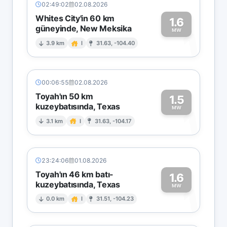
02:49:02
02.08.2026
Whites City'in 60 km
1.6
güneyinde, New Meksika
1
MW
3.9 km
I
31.63, -104.40
00:06:55
02.08.2026
Toyah'ın 50 km
1.5
kuzeybatısında, Texas
1
MW
3.1 km
I
31.63, -104.17
23:24:06
01.08.2026
Toyah'ın 46 km batı-
1.6
kuzeybatısında, Texas
1
MW
0.0 km
I
31.51, -104.23