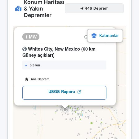
Konum Haritası
& Yakın
446 Deprem
Depremler
×
1 MW
24.04 20:07
Whites City, New Mexico (60 km
Güney açıkları)
5.3 km
Ana Deprem
USGS Raporu