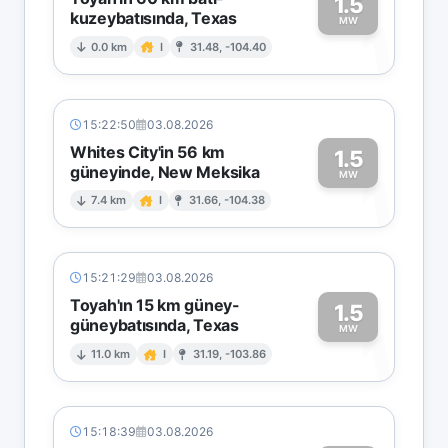
1.5
kuzeybatısında, Texas
1
MW
0.0 km
I
31.48, -104.40
15:22:50
03.08.2026
Whites City'in 56 km
1.5
güneyinde, New Meksika
1
MW
7.4 km
I
31.66, -104.38
15:21:29
03.08.2026
Toyah'ın 15 km güney-
1.5
güneybatısında, Texas
1
MW
11.0 km
I
31.19, -103.86
15:18:39
03.08.2026