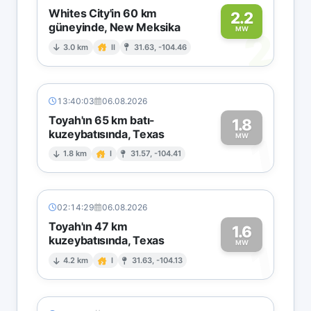
Whites City'in 60 km
2.2
güneyinde, New Meksika
2
MW
3.0 km
II
31.63, -104.46
13:40:03
06.08.2026
Toyah'ın 65 km batı-
1.8
kuzeybatısında, Texas
1
MW
1.8 km
I
31.57, -104.41
02:14:29
06.08.2026
Toyah'ın 47 km
1.6
kuzeybatısında, Texas
1
MW
4.2 km
I
31.63, -104.13