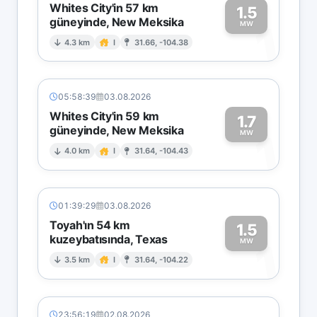
Whites City'in 57 km
1.5
güneyinde, New Meksika
1
MW
4.3 km
I
31.66, -104.38
05:58:39
03.08.2026
Whites City'in 59 km
1.7
güneyinde, New Meksika
1
MW
4.0 km
I
31.64, -104.43
01:39:29
03.08.2026
Toyah'ın 54 km
1.5
kuzeybatısında, Texas
1
MW
3.5 km
I
31.64, -104.22
23:56:19
02.08.2026