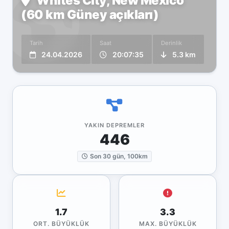
Whites City, New Mexico
(60 km Güney açıkları)
Tarih
Saat
Derinlik
24.04.2026
20:07:35
5.3 km
YAKIN DEPREMLER
446
Son 30 gün, 100km
1.7
3.3
ORT. BÜYÜKLÜK
MAX. BÜYÜKLÜK