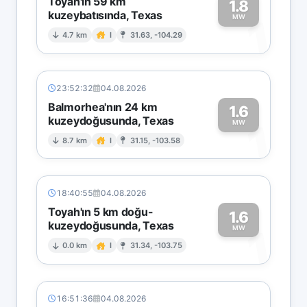
Toyah'ın 59 km
1.8
kuzeybatısında, Texas
1
MW
4.7 km
I
31.63, -104.29
23:52:32
04.08.2026
Balmorhea'nın 24 km
1.6
kuzeydoğusunda, Texas
1
MW
8.7 km
I
31.15, -103.58
18:40:55
04.08.2026
Toyah'ın 5 km doğu-
1.6
kuzeydoğusunda, Texas
1
MW
0.0 km
I
31.34, -103.75
16:51:36
04.08.2026