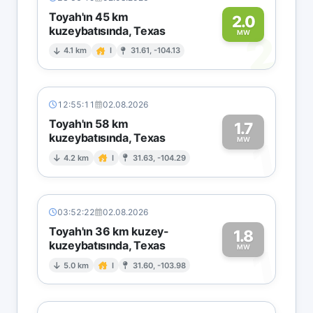
Toyah'ın 45 km
2.0
kuzeybatısında, Texas
2
MW
4.1 km
I
31.61, -104.13
12:55:11
02.08.2026
Toyah'ın 58 km
1.7
kuzeybatısında, Texas
1
MW
4.2 km
I
31.63, -104.29
03:52:22
02.08.2026
Toyah'ın 36 km kuzey-
1.8
kuzeybatısında, Texas
1
MW
5.0 km
I
31.60, -103.98