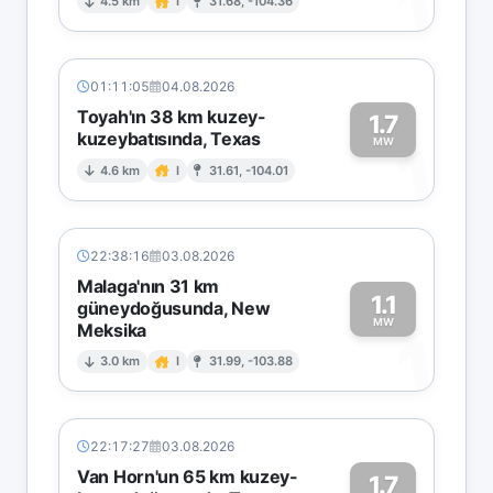
1
4.5 km
I
31.68, -104.36
01:11:05
04.08.2026
Toyah'ın 38 km kuzey-
1.7
kuzeybatısında, Texas
1
MW
4.6 km
I
31.61, -104.01
22:38:16
03.08.2026
Malaga'nın 31 km
1.1
güneydoğusunda, New
MW
Meksika
1
3.0 km
I
31.99, -103.88
22:17:27
03.08.2026
Van Horn'un 65 km kuzey-
1.7