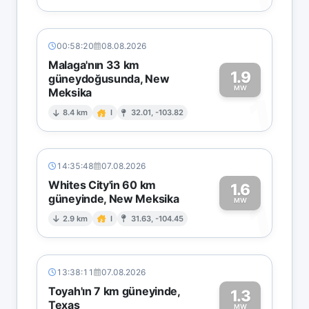
00:58:20
08.08.2026
Malaga'nın 33 km
1.9
güneydoğusunda, New
MW
Meksika
1
8.4 km
I
32.01, -103.82
14:35:48
07.08.2026
Whites City'in 60 km
1.6
güneyinde, New Meksika
1
MW
2.9 km
I
31.63, -104.45
13:38:11
07.08.2026
Toyah'ın 7 km güneyinde,
1.3
Texas
MW