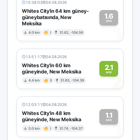
15:38:03
04.08.2026
Whites City'in 64 km güney-
1.6
güneybatısında, New
MW
Meksika
1
4.0 km
I
31.62, -104.56
13:51:17
04.08.2026
Whites City'in 60 km
2.1
güneyinde, New Meksika
2
MW
4.4 km
II
31.63, -104.39
12:03:11
04.08.2026
Whites City'in 48 km
1.1
güneyinde, New Meksika
1
MW
0.0 km
I
31.74, -104.37