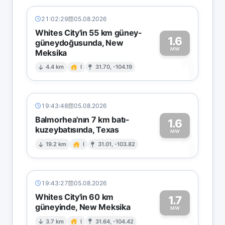
21:02:29
05.08.2026
Whites City'in 55 km güney-
1.6
güneydoğusunda, New
MW
Meksika
1
4.4 km
I
31.70, -104.19
19:43:48
05.08.2026
Balmorhea'nın 7 km batı-
1.6
kuzeybatısında, Texas
1
MW
19.2 km
I
31.01, -103.82
19:43:27
05.08.2026
Whites City'in 60 km
1.7
güneyinde, New Meksika
1
MW
3.7 km
I
31.64, -104.42