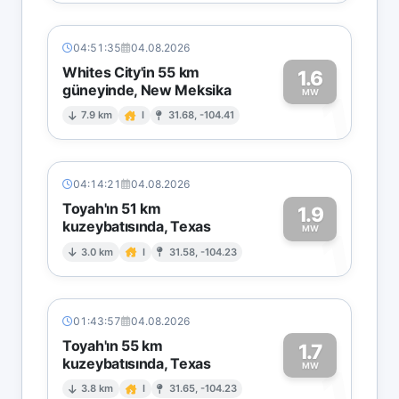
04:51:35
04.08.2026
Whites City'in 55 km
1.6
güneyinde, New Meksika
1
MW
7.9 km
I
31.68, -104.41
04:14:21
04.08.2026
Toyah'ın 51 km
1.9
kuzeybatısında, Texas
1
MW
3.0 km
I
31.58, -104.23
01:43:57
04.08.2026
Toyah'ın 55 km
1.7
kuzeybatısında, Texas
1
MW
3.8 km
I
31.65, -104.23