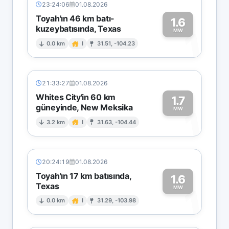
23:24:06
01.08.2026
Toyah'ın 46 km batı-
1.6
kuzeybatısında, Texas
1
MW
0.0 km
I
31.51, -104.23
21:33:27
01.08.2026
Whites City'in 60 km
1.7
güneyinde, New Meksika
1
MW
3.2 km
I
31.63, -104.44
20:24:19
01.08.2026
Toyah'ın 17 km batısında,
1.6
Texas
1
MW
0.0 km
I
31.29, -103.98