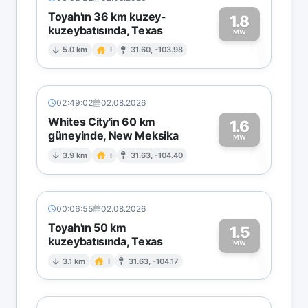
Toyah'ın 36 km kuzey-
1.8
kuzeybatısında, Texas
1
MW
5.0 km
I
31.60, -103.98
02:49:02
02.08.2026
Whites City'in 60 km
1.6
güneyinde, New Meksika
1
MW
3.9 km
I
31.63, -104.40
00:06:55
02.08.2026
Toyah'ın 50 km
1.5
kuzeybatısında, Texas
1
MW
3.1 km
I
31.63, -104.17