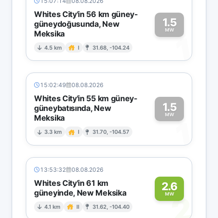
15:07:14
08.08.2026
Whites City'in 56 km güney-
1.5
güneydoğusunda, New
MW
Meksika
1
4.5 km
I
31.68, -104.24
15:02:49
08.08.2026
Whites City'in 55 km güney-
1.5
güneybatısında, New
MW
Meksika
1
3.3 km
I
31.70, -104.57
13:53:32
08.08.2026
Whites City'in 61 km
2.6
güneyinde, New Meksika
2
MW
4.1 km
II
31.62, -104.40