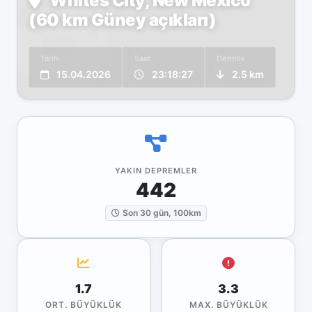
Whites City, New Mexico
(60 km Güney açıkları)
Tarih
Saat
Derinlik
15.04.2026
23:18:27
2.5 km
YAKIN DEPREMLER
442
Son 30 gün, 100km
1.7
3.3
ORT. BÜYÜKLÜK
MAX. BÜYÜKLÜK