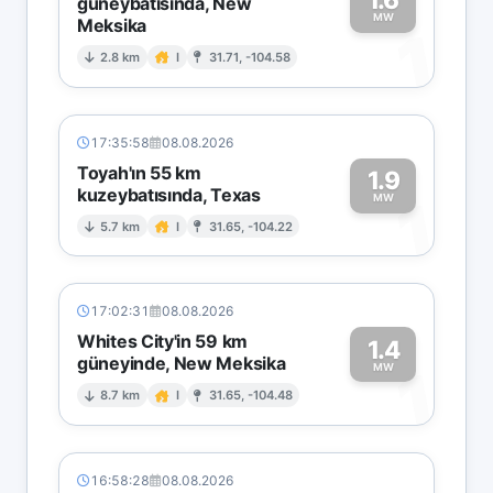
güneybatısında, New
MW
Meksika
1
2.8 km
I
31.71, -104.58
17:35:58
08.08.2026
Toyah'ın 55 km
1.9
kuzeybatısında, Texas
1
MW
5.7 km
I
31.65, -104.22
17:02:31
08.08.2026
Whites City'in 59 km
1.4
güneyinde, New Meksika
1
MW
8.7 km
I
31.65, -104.48
16:58:28
08.08.2026