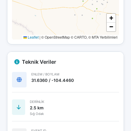
+
−
Leaflet
|
© OpenStreetMap © CARTO, © MTA Yerbilimleri
Teknik Veriler
ENLEM / BOYLAM
31.6360 / -104.4460
DERINLIK
2.5 km
Sığ Odak
EVENT ID