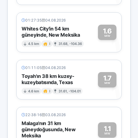
01:27:35
04.08.2026
Whites City'in 54 km
1.6
güneyinde, New Meksika
1
MW
4.5 km
I
31.68, -104.36
01:11:05
04.08.2026
Toyah'ın 38 km kuzey-
1.7
kuzeybatısında, Texas
1
MW
4.6 km
I
31.61, -104.01
22:38:16
03.08.2026
Malaga'nın 31 km
1.1
güneydoğusunda, New
MW
Meksika