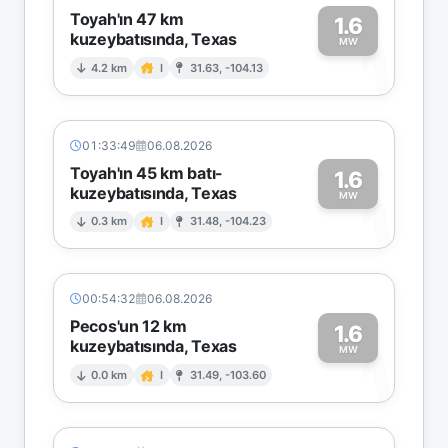
Toyah'ın 47 km
1.6
kuzeybatısında, Texas
1
MW
4.2 km
I
31.63, -104.13
01:33:49
06.08.2026
Toyah'ın 45 km batı-
1.6
kuzeybatısında, Texas
1
MW
0.3 km
I
31.48, -104.23
00:54:32
06.08.2026
Pecos'un 12 km
1.6
kuzeybatısında, Texas
1
MW
0.0 km
I
31.49, -103.60