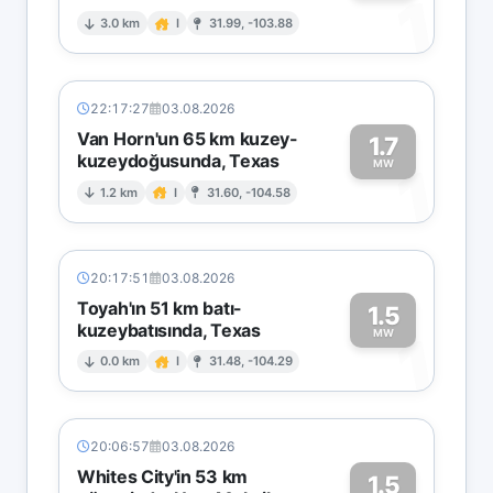
1
3.0 km
I
31.99, -103.88
22:17:27
03.08.2026
Van Horn'un 65 km kuzey-
1.7
kuzeydoğusunda, Texas
1
MW
1.2 km
I
31.60, -104.58
20:17:51
03.08.2026
Toyah'ın 51 km batı-
1.5
kuzeybatısında, Texas
1
MW
0.0 km
I
31.48, -104.29
20:06:57
03.08.2026
Whites City'in 53 km
1.5