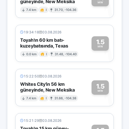
güneyinde, New Meksika
1
MW
7.4 km
I
31.70, -104.36
19:34:18
03.08.2026
Toyah'ın 60 km batı-
1.5
kuzeybatısında, Texas
1
MW
0.0 km
I
31.48, -104.40
15:22:50
03.08.2026
Whites City'in 56 km
1.5
güneyinde, New Meksika
1
MW
7.4 km
I
31.66, -104.38
15:21:29
03.08.2026
Toyah'ın 15 km güney-