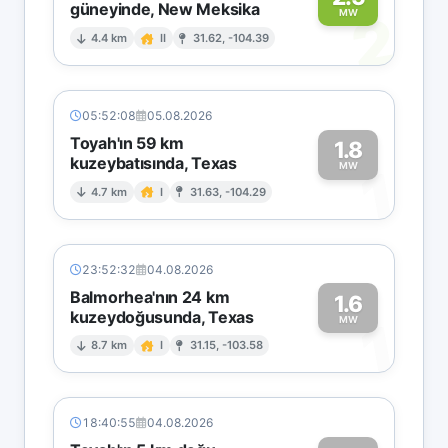
güneyinde, New Meksika
2
MW
4.4 km
II
31.62, -104.39
05:52:08
05.08.2026
Toyah'ın 59 km
1.8
kuzeybatısında, Texas
1
MW
4.7 km
I
31.63, -104.29
23:52:32
04.08.2026
Balmorhea'nın 24 km
1.6
kuzeydoğusunda, Texas
1
MW
8.7 km
I
31.15, -103.58
18:40:55
04.08.2026