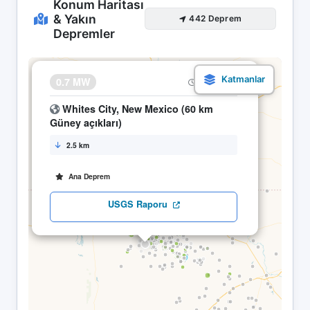
Konum Haritası
& Yakın
442 Deprem
Depremler
×
0.7 MW
15.04 23:18
Whites City, New Mexico (60 km
Güney açıkları)
2.5 km
Ana Deprem
USGS Raporu