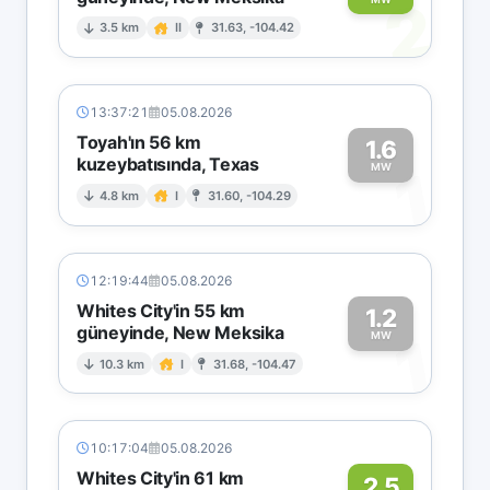
2
3.5 km
II
31.63, -104.42
13:37:21
05.08.2026
Toyah'ın 56 km
1.6
kuzeybatısında, Texas
1
MW
4.8 km
I
31.60, -104.29
12:19:44
05.08.2026
Whites City'in 55 km
1.2
güneyinde, New Meksika
1
MW
10.3 km
I
31.68, -104.47
10:17:04
05.08.2026
Whites City'in 61 km
2.5