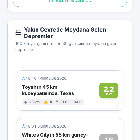
Yakın Çevrede Meydana Gelen
Depremler
100 km yarıçapında, son 30 gün içinde meydana gelen
depremler
18:40:44
08.08.2026
Toyah'ın 45 km
2.2
kuzeybatısında, Texas
2
MW
3.8 km
II
31.61, -104.13
18:01:53
08.08.2026
Whites City'in 55 km güney-
1.6