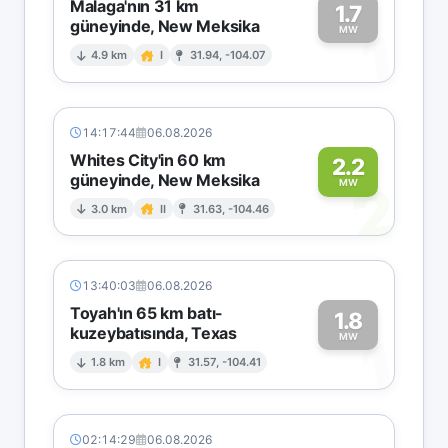
Malaga'nın 31 km
1.7
güneyinde, New Meksika
1
MW
4.9 km
I
31.94, -104.07
14:17:44
06.08.2026
Whites City'in 60 km
2.2
güneyinde, New Meksika
2
MW
3.0 km
II
31.63, -104.46
13:40:03
06.08.2026
Toyah'ın 65 km batı-
1.8
kuzeybatısında, Texas
1
MW
1.8 km
I
31.57, -104.41
02:14:29
06.08.2026