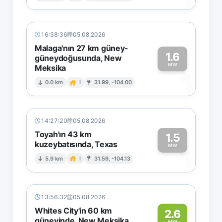
16:38:36
05.08.2026
Malaga'nın 27 km güney-
1.6
güneydoğusunda, New
MW
Meksika
1
0.0 km
I
31.99, -104.00
14:27:20
05.08.2026
Toyah'ın 43 km
1.5
kuzeybatısında, Texas
1
MW
5.9 km
I
31.59, -104.13
13:56:32
05.08.2026
Whites City'in 60 km
2.6
güneyinde, New Meksika
MW