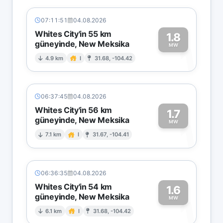
07:11:51
04.08.2026
Whites City'in 55 km
1.8
güneyinde, New Meksika
1
MW
4.9 km
I
31.68, -104.42
06:37:45
04.08.2026
Whites City'in 56 km
1.7
güneyinde, New Meksika
1
MW
7.1 km
I
31.67, -104.41
06:36:35
04.08.2026
Whites City'in 54 km
1.6
güneyinde, New Meksika
1
MW
6.1 km
I
31.68, -104.42