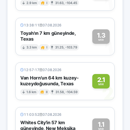
1
2.9 km
I
31.63, -104.45
13:38:11
07.08.2026
Toyah'ın 7 km güneyinde,
1.3
Texas
1
MW
3.3 km
I
31.25, -103.79
12:57:17
07.08.2026
Van Horn'un 64 km kuzey-
2.1
kuzeydoğusunda, Texas
2
MW
1.6 km
II
31.58, -104.59
11:03:52
07.08.2026
Whites City'in 57 km
1.1
güneyinde, New Meksika
MW