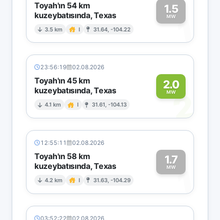
Toyah'ın 54 km
1.5
kuzeybatısında, Texas
1
MW
3.5 km
I
31.64, -104.22
23:56:19
02.08.2026
Toyah'ın 45 km
2.0
kuzeybatısında, Texas
2
MW
4.1 km
I
31.61, -104.13
12:55:11
02.08.2026
Toyah'ın 58 km
1.7
kuzeybatısında, Texas
1
MW
4.2 km
I
31.63, -104.29
03:52:22
02.08.2026