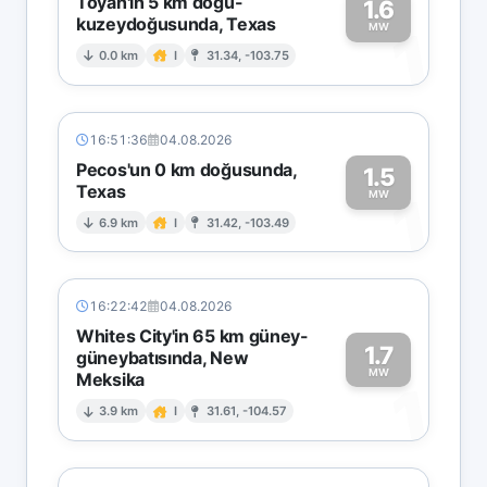
Toyah'ın 5 km doğu-
1.6
kuzeydoğusunda, Texas
1
MW
0.0 km
I
31.34, -103.75
16:51:36
04.08.2026
Pecos'un 0 km doğusunda,
1.5
Texas
1
MW
6.9 km
I
31.42, -103.49
16:22:42
04.08.2026
Whites City'in 65 km güney-
1.7
güneybatısında, New
MW
Meksika
1
3.9 km
I
31.61, -104.57