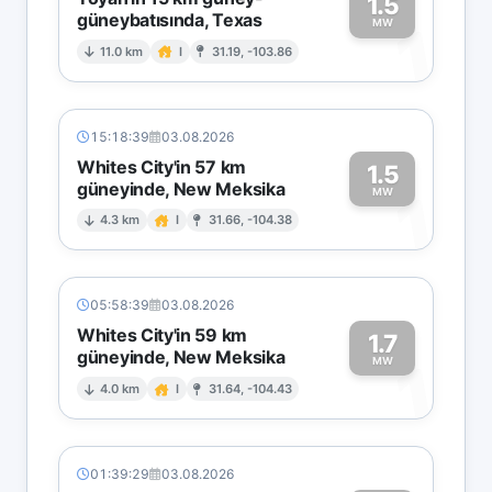
1.5
güneybatısında, Texas
1
MW
11.0 km
I
31.19, -103.86
15:18:39
03.08.2026
Whites City'in 57 km
1.5
güneyinde, New Meksika
1
MW
4.3 km
I
31.66, -104.38
05:58:39
03.08.2026
Whites City'in 59 km
1.7
güneyinde, New Meksika
1
MW
4.0 km
I
31.64, -104.43
01:39:29
03.08.2026