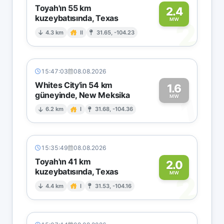
Toyah'ın 55 km
2.4
kuzeybatısında, Texas
2
MW
4.3 km
II
31.65, -104.23
15:47:03
08.08.2026
Whites City'in 54 km
1.6
güneyinde, New Meksika
1
MW
6.2 km
I
31.68, -104.36
15:35:49
08.08.2026
Toyah'ın 41 km
2.0
kuzeybatısında, Texas
2
MW
4.4 km
I
31.53, -104.16