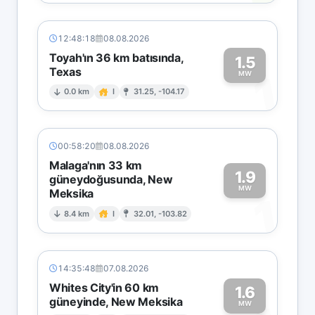
12:48:18
08.08.2026
Toyah'ın 36 km batısında,
1.5
Texas
1
MW
0.0 km
I
31.25, -104.17
00:58:20
08.08.2026
Malaga'nın 33 km
1.9
güneydoğusunda, New
MW
Meksika
1
8.4 km
I
32.01, -103.82
14:35:48
07.08.2026
Whites City'in 60 km
1.6
güneyinde, New Meksika
MW