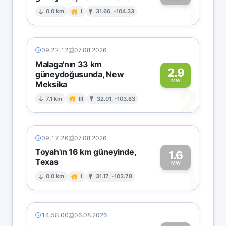
1
0.0 km
I
31.66, -104.33
09:22:12
07.08.2026
Malaga'nın 33 km
2.9
güneydoğusunda, New
MW
Meksika
2
7.1 km
III
32.01, -103.83
09:17:26
07.08.2026
Toyah'ın 16 km güneyinde,
1.6
Texas
1
MW
0.0 km
I
31.17, -103.78
14:58:00
06.08.2026