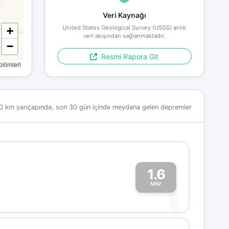
Veri Kaynağı
United States Geological Survey (USGS) anlık
+
veri akışından sağlanmaktadır.
−
Resmi Rapora Git
limleri
0 km yarıçapında, son 30 gün içinde meydana gelen depremler
1.6
1
MW