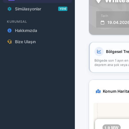
Simülasyonlar
YENİ
Tarih
KURUMSAL
19.04.202
Hakkımızda
Bize Ulaşın
Bölgesel Tr
Bölgede son 1 ayın en
deprem ana şok veya art
Konum Harita
1.9 MW