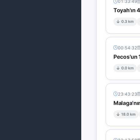
01:33:49
Toyah'ın 
0.3 km
00:54:32
Pecos'un 
0.0 km
23:43:23
Malaga'nı
18.0 km