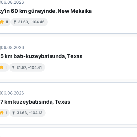
06.08.2026
ty'in 60 km güneyinde, New Meksika
II
31.63, -104.46
06.08.2026
65 km batı-kuzeybatısında, Texas
I
31.57, -104.41
06.08.2026
47 km kuzeybatısında, Texas
I
31.63, -104.13