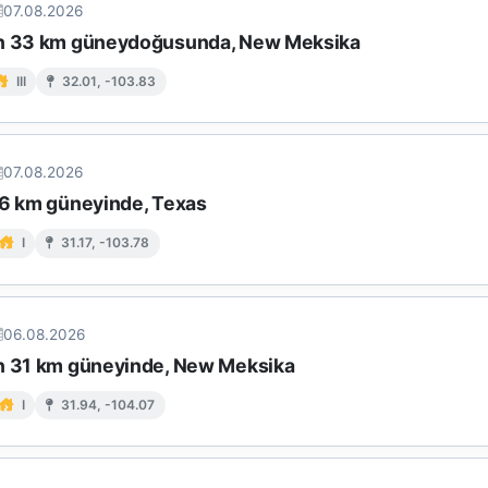
07.08.2026
ın 33 km güneydoğusunda, New Meksika
III
32.01, -103.83
07.08.2026
16 km güneyinde, Texas
I
31.17, -103.78
06.08.2026
n 31 km güneyinde, New Meksika
I
31.94, -104.07