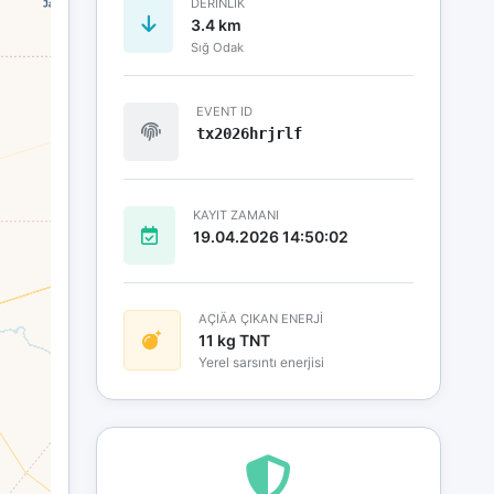
DERINLIK
3.4 km
Sığ Odak
EVENT ID
tx2026hrjrlf
KAYIT ZAMANI
19.04.2026 14:50:02
AÇIÄA ÇIKAN ENERJİ
11 kg TNT
Yerel sarsıntı enerjisi