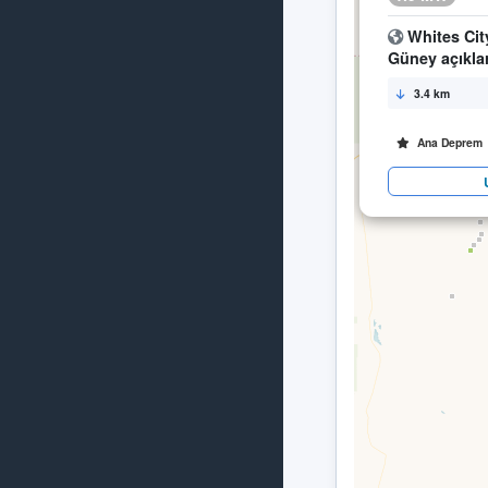
Whites Cit
Güney açıklar
3.4 km
Ana Deprem