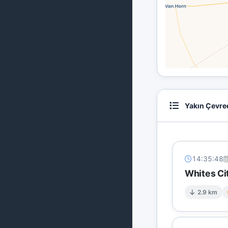
Yakın Çevre
14:35:48
Whites Ci
2.9 km