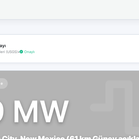
İnternet
bağlantınız
koptu!
Çevrimdışı
moddasınız.
ayı
eri (USGS)
•
Onaylı
te
9 MW
City, New Mexico (61 km Güney açıkla