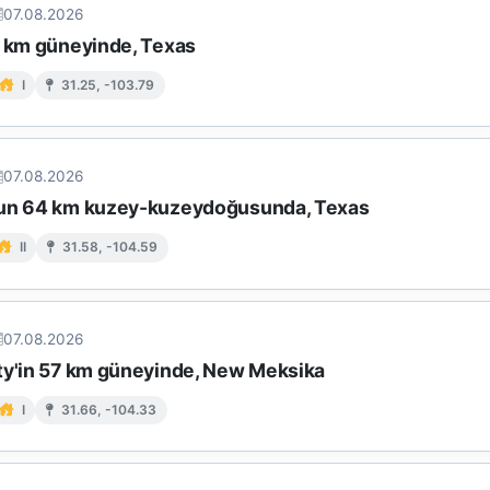
07.08.2026
7 km güneyinde, Texas
I
31.25, -103.79
07.08.2026
un 64 km kuzey-kuzeydoğusunda, Texas
II
31.58, -104.59
07.08.2026
ty'in 57 km güneyinde, New Meksika
I
31.66, -104.33