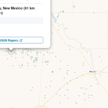
y, New Mexico (61 km
ı)
USGS Raporu