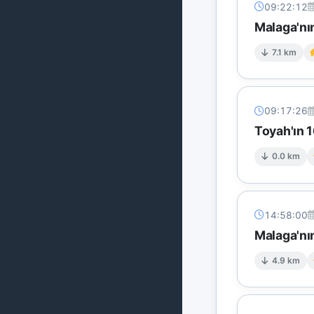
09:22:12
Malaga'n
7.1 km
09:17:26
Toyah'ın 
0.0 km
14:58:00
Malaga'nı
4.9 km