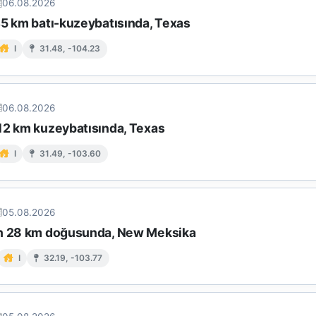
06.08.2026
45 km batı-kuzeybatısında, Texas
I
31.48, -104.23
06.08.2026
12 km kuzeybatısında, Texas
I
31.49, -103.60
05.08.2026
n 28 km doğusunda, New Meksika
I
32.19, -103.77