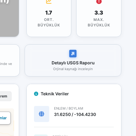
1.7
3.3
ORT.
MAX.
BÜYÜKLÜK
BÜYÜKLÜK
Detaylı USGS Raporu
rinde ve
Orjinal kaynağı inceleyin
Teknik Veriler
prem
ENLEM / BOYLAM
31.6250 / -104.4230