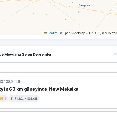
Leaflet
|
© OpenStreetMap © CARTO, © MTA Yerbi
de Meydana Gelen Depremler
10
07.08.2026
ty'in 60 km güneyinde, New Meksika
I
31.63, -104.45