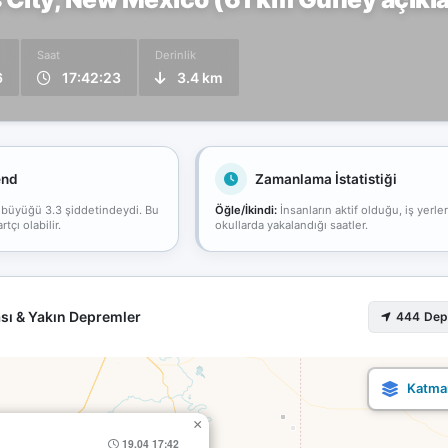
Saat
Derinlik
6
17:42:23
3.4 km
end
Zamanlama İstatistiği
 büyüğü 3.3 şiddetindeydi. Bu
Öğle/İkindi:
İnsanların aktif olduğu, iş yerle
çı olabilir.
okullarda yakalandığı saatler.
sı & Yakın Depremler
444 De
×
19.04 17:42