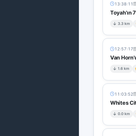
13:38:11
Toyah'ın 
3.3 km
12:57:17
Van Horn'
1.6 km
11:03:52
Whites Ci
0.0 km