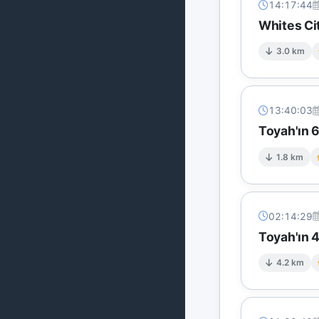
14:17:44
Whites Ci
3.0 km
13:40:03
Toyah'ın 
1.8 km
02:14:29
Toyah'ın 
4.2 km