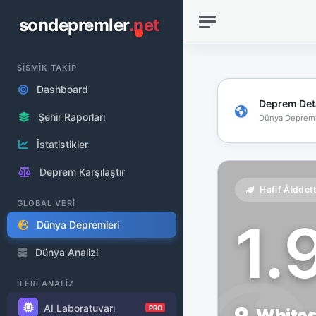
sondepremler
.net
SİSMİK TAKİP
Dashboard
Deprem Det
Şehir Raporları
Dünya Depreml
İstatistikler
Deprem Karşılaştır
Hafif Åiddet
GLOBAL VERİ
1.
Dünya Depremleri
Dünya Analizi
İLERİ ANALİZ
AI Laboratuvarı
PRO
Whites 