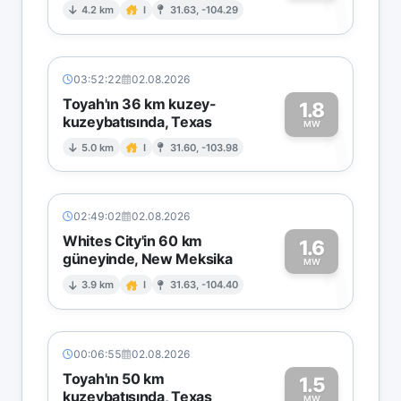
1
4.2 km
I
31.63, -104.29
03:52:22
02.08.2026
Toyah'ın 36 km kuzey-
1.8
kuzeybatısında, Texas
1
MW
5.0 km
I
31.60, -103.98
02:49:02
02.08.2026
Whites City'in 60 km
1.6
güneyinde, New Meksika
1
MW
3.9 km
I
31.63, -104.40
00:06:55
02.08.2026
Toyah'ın 50 km
1.5
kuzeybatısında, Texas
MW