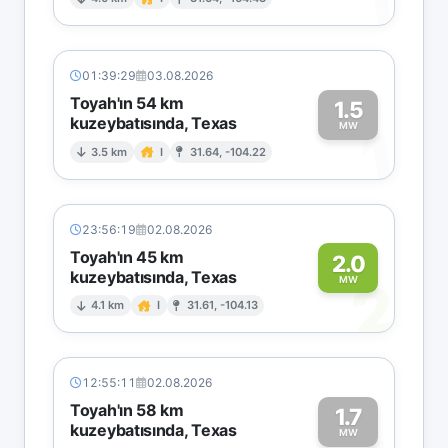
1
01:39:29
03.08.2026
Toyah'ın 54 km
1.5
kuzeybatısında, Texas
1
MW
3.5 km
I
31.64, -104.22
23:56:19
02.08.2026
Toyah'ın 45 km
2.0
kuzeybatısında, Texas
2
MW
4.1 km
I
31.61, -104.13
12:55:11
02.08.2026
Toyah'ın 58 km
1.7
kuzeybatısında, Texas
MW