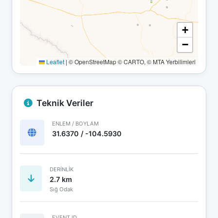
+
−
Leaflet
|
© OpenStreetMap © CARTO, © MTA Yerbilimleri
Teknik Veriler
ENLEM / BOYLAM
31.6370 / -104.5930
DERINLIK
2.7 km
Sığ Odak
EVENT ID