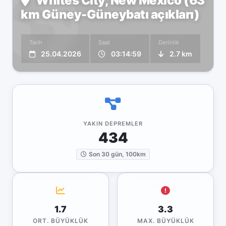
Whites City, New Mexico (63
km Güney-Güneybatı açıkları)
Tarih
Saat
Derinlik
25.04.2026
03:14:59
2.7 km
YAKIN DEPREMLER
434
Son 30 gün, 100km
1.7
3.3
ORT. BÜYÜKLÜK
MAX. BÜYÜKLÜK