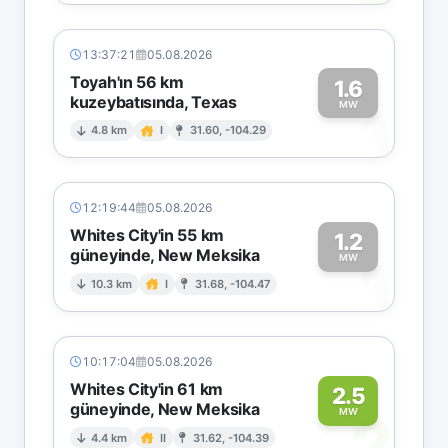
13:37:21
05.08.2026
Toyah'ın 56 km
1.6
kuzeybatısında, Texas
1
MW
4.8 km
I
31.60, -104.29
12:19:44
05.08.2026
Whites City'in 55 km
1.2
güneyinde, New Meksika
1
MW
10.3 km
I
31.68, -104.47
10:17:04
05.08.2026
Whites City'in 61 km
2.5
güneyinde, New Meksika
2
MW
4.4 km
II
31.62, -104.39