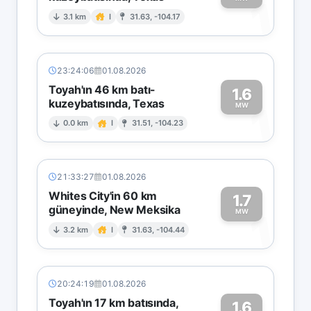
1
3.1 km
I
31.63, -104.17
23:24:06
01.08.2026
Toyah'ın 46 km batı-
1.6
kuzeybatısında, Texas
1
MW
0.0 km
I
31.51, -104.23
21:33:27
01.08.2026
Whites City'in 60 km
1.7
güneyinde, New Meksika
1
MW
3.2 km
I
31.63, -104.44
20:24:19
01.08.2026
Toyah'ın 17 km batısında,
1.6