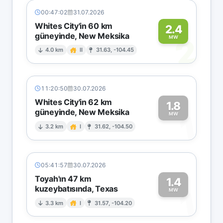
00:47:02
31.07.2026
Whites City'in 60 km
2.4
güneyinde, New Meksika
2
MW
4.0 km
II
31.63, -104.45
11:20:50
30.07.2026
Whites City'in 62 km
1.8
güneyinde, New Meksika
1
MW
3.2 km
I
31.62, -104.50
05:41:57
30.07.2026
Toyah'ın 47 km
1.4
kuzeybatısında, Texas
1
MW
3.3 km
I
31.57, -104.20