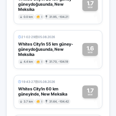
1.7
güneydoğusunda, New
MW
Meksika
1
0.0 km
I
31.95, -104.21
21:02:29
05.08.2026
Whites City'in 55 km güney-
1.6
güneydoğusunda, New
MW
Meksika
1
4.4 km
I
31.70, -104.19
19:43:27
05.08.2026
Whites City'in 60 km
1.7
güneyinde, New Meksika
1
MW
3.7 km
I
31.64, -104.42