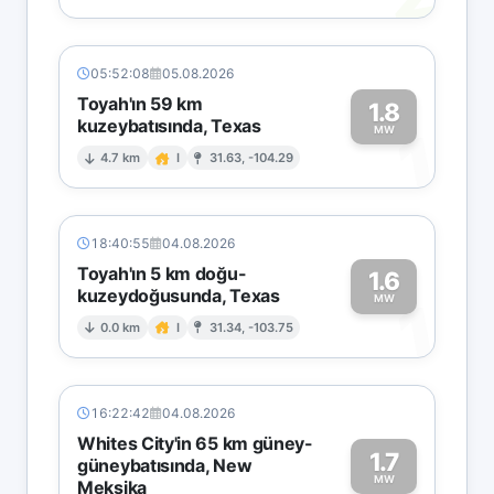
05:52:08
05.08.2026
Toyah'ın 59 km
1.8
kuzeybatısında, Texas
1
MW
4.7 km
I
31.63, -104.29
18:40:55
04.08.2026
Toyah'ın 5 km doğu-
1.6
kuzeydoğusunda, Texas
1
MW
0.0 km
I
31.34, -103.75
16:22:42
04.08.2026
Whites City'in 65 km güney-
1.7
güneybatısında, New
MW
Meksika