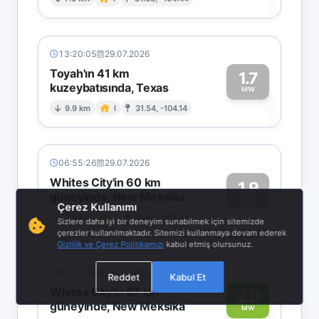
1
13:20:05
29.07.2026
Toyah'ın 41 km
1.7
kuzeybatısında, Texas
1
MW
9.9 km
I
31.54, -104.14
06:55:26
29.07.2026
Whites City'in 60 km
1.9
güneyinde, New Meksika
1
MW
Çerez Kullanımı
3.5 km
I
31.64, -104.43
Sizlere daha iyi bir deneyim sunabilmek için sitemizde
çerezler kullanılmaktadır. Sitemizi kullanmaya devam ederek
Gizlilik ve Çerez Politikamızı
kabul etmiş olursunuz.
05:21:53
29.07.2026
Reddet
Kabul Et
Whites City'in 57 km
2.0
güneyinde, New Meksika
MW