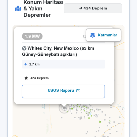
Konum Haritası
& Yakın
434 Deprem
Depremler
×
1.9 MW
25.04 03:14
Whites City, New Mexico (63 km
Güney-Güneybatı açıkları)
2.7 km
Ana Deprem
USGS Raporu