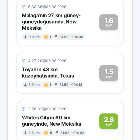
16:38:36
05.08.2026
Malaga'nın 27 km güney-
1.6
güneydoğusunda, New
MW
Meksika
1
0.0 km
I
31.99, -104.00
14:27:20
05.08.2026
Toyah'ın 43 km
1.5
kuzeybatısında, Texas
1
MW
5.9 km
I
31.59, -104.13
13:56:32
05.08.2026
Whites City'in 60 km
2.6
güneyinde, New Meksika
2
MW
3.5 km
II
31.63, -104.42