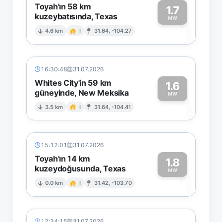
Toyah'ın 58 km
1.7
kuzeybatısında, Texas
1
MW
4.6 km
I
31.64, -104.27
16:30:48
31.07.2026
Whites City'in 59 km
1.6
güneyinde, New Meksika
1
MW
3.5 km
I
31.64, -104.41
15:12:01
31.07.2026
Toyah'ın 14 km
1.8
kuzeydoğusunda, Texas
1
MW
0.0 km
I
31.42, -103.70
12:34:15
31.07.2026