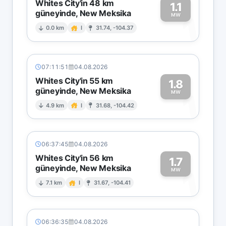
Whites City'in 48 km
1.1
güneyinde, New Meksika
1
MW
0.0 km
I
31.74, -104.37
07:11:51
04.08.2026
Whites City'in 55 km
1.8
güneyinde, New Meksika
1
MW
4.9 km
I
31.68, -104.42
06:37:45
04.08.2026
Whites City'in 56 km
1.7
güneyinde, New Meksika
1
MW
7.1 km
I
31.67, -104.41
06:36:35
04.08.2026