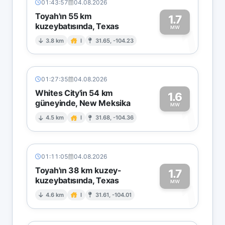
01:43:57
04.08.2026
Toyah'ın 55 km
1.7
kuzeybatısında, Texas
1
MW
3.8 km
I
31.65, -104.23
01:27:35
04.08.2026
Whites City'in 54 km
1.6
güneyinde, New Meksika
1
MW
4.5 km
I
31.68, -104.36
01:11:05
04.08.2026
Toyah'ın 38 km kuzey-
1.7
kuzeybatısında, Texas
1
MW
4.6 km
I
31.61, -104.01