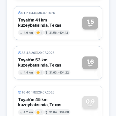
01:21:44
30.07.2026
Toyah'ın 41 km
1.5
kuzeybatısında, Texas
1
MW
4.6 km
I
31.56, -104.12
23:42:29
29.07.2026
Toyah'ın 53 km
1.6
kuzeybatısında, Texas
1
MW
4.4 km
I
31.63, -104.22
16:40:18
29.07.2026
Toyah'ın 45 km
0.9
kuzeybatısında, Texas
0
MW
4.2 km
I
31.64, -104.08