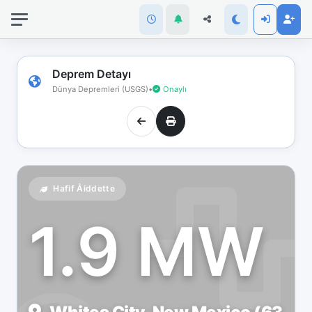
İnternet
bağlantınız
koptu!
Çevrimdışı
Deprem Detayı
moddasınız.
Dünya Depremleri (USGS)
•
Onaylı
Hafif Åiddette
1.9 MW