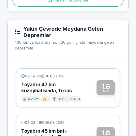
Yakın Çevrede Meydana Gelen
Depremler
100 km yarıçapında, son 30 gün içinde meydana gelen
depremler
02:14:29
06.08.2026
Toyah'ın 47 km
1.6
kuzeybatısında, Texas
1
MW
4.2 km
I
31.63, -104.13
01:33:49
06.08.2026
Toyah'ın 45 km batı-
1.6