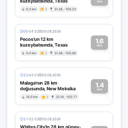
kuzeybatısında, Texas
1
MW
0.3 km
I
31.48, -104.23
00:54:32
06.08.2026
Pecos'un 12 km
1.6
kuzeybatısında, Texas
1
MW
0.0 km
I
31.49, -103.60
23:43:23
05.08.2026
Malaga'nın 28 km
1.4
doğusunda, New Meksika
1
MW
18.0 km
I
32.19, -103.77
21:02:33
05.08.2026
Whites City'in 28 km güney-