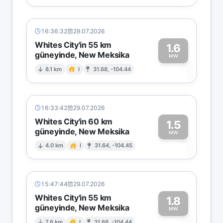
16:36:32
29.07.2026
Whites City'in 55 km
1.6
güneyinde, New Meksika
1
MW
8.1 km
I
31.68, -104.44
16:33:42
29.07.2026
Whites City'in 60 km
1.5
güneyinde, New Meksika
1
MW
4.0 km
I
31.64, -104.45
15:47:44
29.07.2026
Whites City'in 55 km
1.8
güneyinde, New Meksika
MW
7.6 km
I
31.68, -104.44