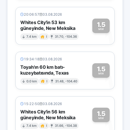
20:06:57
03.08.2026
Whites City'in 53 km
1.5
güneyinde, New Meksika
1
MW
7.4 km
I
31.70, -104.36
19:34:18
03.08.2026
Toyah'ın 60 km batı-
1.5
kuzeybatısında, Texas
1
MW
0.0 km
I
31.48, -104.40
15:22:50
03.08.2026
Whites City'in 56 km
1.5
güneyinde, New Meksika
1
MW
7.4 km
I
31.66, -104.38