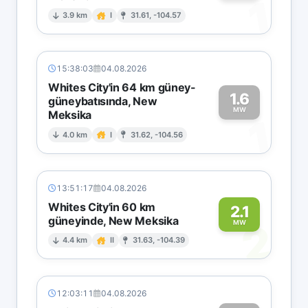
1
3.9 km
I
31.61, -104.57
15:38:03
04.08.2026
Whites City'in 64 km güney-
1.6
güneybatısında, New
MW
Meksika
1
4.0 km
I
31.62, -104.56
13:51:17
04.08.2026
Whites City'in 60 km
2.1
güneyinde, New Meksika
2
MW
4.4 km
II
31.63, -104.39
12:03:11
04.08.2026