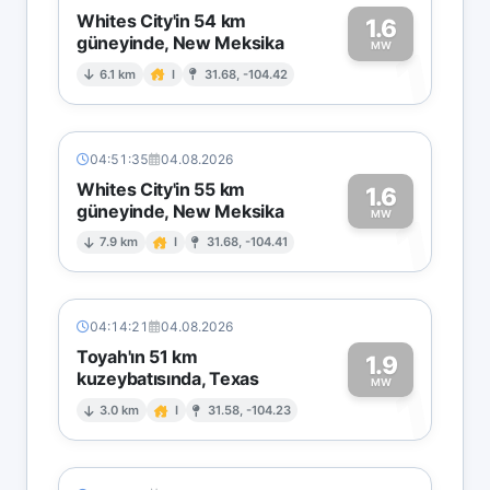
Whites City'in 54 km
1.6
güneyinde, New Meksika
1
MW
6.1 km
I
31.68, -104.42
04:51:35
04.08.2026
Whites City'in 55 km
1.6
güneyinde, New Meksika
1
MW
7.9 km
I
31.68, -104.41
04:14:21
04.08.2026
Toyah'ın 51 km
1.9
kuzeybatısında, Texas
1
MW
3.0 km
I
31.58, -104.23