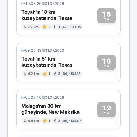
10:03:26
31.07.2026
Toyah'ın 18 km
1.6
kuzeybatısında, Texas
1
MW
7.7 km
I
31.42, -103.95
09:26:49
31.07.2026
Toyah'ın 51 km
1.8
kuzeybatısında, Texas
1
MW
4.2 km
I
31.64, -104.18
02:36:10
31.07.2026
Malaga'nın 30 km
1.9
güneyinde, New Meksika
1
MW
4.4 km
I
31.95, -104.07