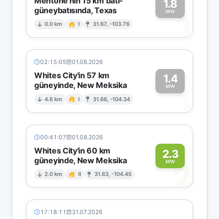
Mentone'nin 15 km batı-
1.8
güneybatısında, Texas
1
MW
0.0 km
I
31.67, -103.76
02:15:05
01.08.2026
Whites City'in 57 km
1.4
güneyinde, New Meksika
1
MW
4.6 km
I
31.66, -104.34
00:41:07
01.08.2026
Whites City'in 60 km
2.3
güneyinde, New Meksika
2
MW
2.0 km
II
31.63, -104.45
17:18:11
31.07.2026