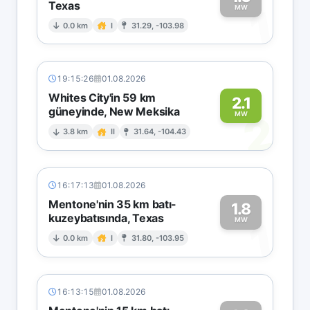
Texas
1
MW
0.0 km
I
31.29, -103.98
19:15:26
01.08.2026
Whites City'in 59 km
2.1
güneyinde, New Meksika
2
MW
3.8 km
II
31.64, -104.43
16:17:13
01.08.2026
Mentone'nin 35 km batı-
1.8
kuzeybatısında, Texas
1
MW
0.0 km
I
31.80, -103.95
16:13:15
01.08.2026