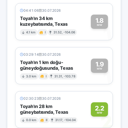
04:41:06
30.07.2026
Toyah'ın 34 km
1.8
kuzeybatısında, Texas
1
MW
4.1 km
I
31.52, -104.06
03:29:14
30.07.2026
Toyah'ın 1 km doğu-
1.9
güneydoğusunda, Texas
1
MW
3.0 km
I
31.31, -103.78
02:30:23
30.07.2026
Toyah'ın 28 km
2.2
güneybatısında, Texas
2
MW
0.0 km
II
31.17, -104.04