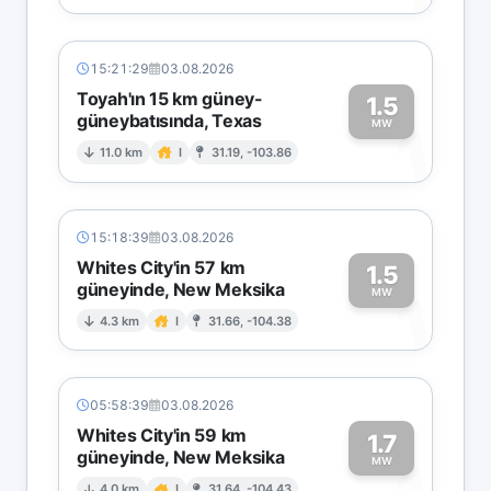
15:21:29
03.08.2026
Toyah'ın 15 km güney-
1.5
güneybatısında, Texas
1
MW
11.0 km
I
31.19, -103.86
15:18:39
03.08.2026
Whites City'in 57 km
1.5
güneyinde, New Meksika
1
MW
4.3 km
I
31.66, -104.38
05:58:39
03.08.2026
Whites City'in 59 km
1.7
güneyinde, New Meksika
MW
4.0 km
I
31.64, -104.43