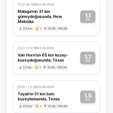
22:38:16
03.08.2026
Malaga'nın 31 km
1.1
güneydoğusunda, New
MW
Meksika
1
3.0 km
I
31.99, -103.88
22:17:27
03.08.2026
Van Horn'un 65 km kuzey-
1.7
kuzeydoğusunda, Texas
1
MW
1.2 km
I
31.60, -104.58
20:17:51
03.08.2026
Toyah'ın 51 km batı-
1.5
kuzeybatısında, Texas
1
MW
0.0 km
I
31.48, -104.29