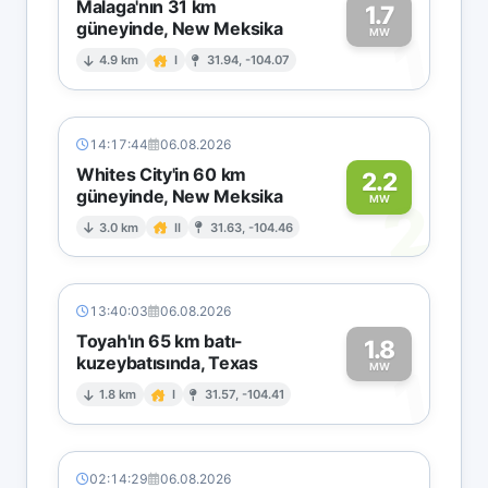
Malaga'nın 31 km
1.7
güneyinde, New Meksika
1
MW
4.9 km
I
31.94, -104.07
14:17:44
06.08.2026
Whites City'in 60 km
2.2
güneyinde, New Meksika
2
MW
3.0 km
II
31.63, -104.46
13:40:03
06.08.2026
Toyah'ın 65 km batı-
1.8
kuzeybatısında, Texas
1
MW
1.8 km
I
31.57, -104.41
02:14:29
06.08.2026