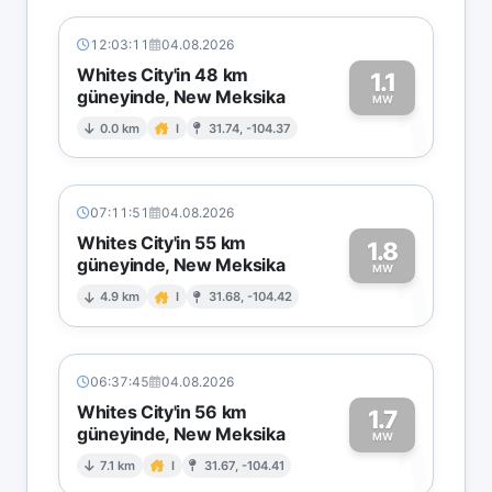
12:03:11
04.08.2026
Whites City'in 48 km
1.1
güneyinde, New Meksika
1
MW
0.0 km
I
31.74, -104.37
07:11:51
04.08.2026
Whites City'in 55 km
1.8
güneyinde, New Meksika
1
MW
4.9 km
I
31.68, -104.42
06:37:45
04.08.2026
Whites City'in 56 km
1.7
güneyinde, New Meksika
1
MW
7.1 km
I
31.67, -104.41