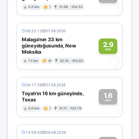
1
0.0 km
I
31.66, -104.33
09:22:12
07.08.2026
Malaga'nın 33 km
2.9
güneydoğusunda, New
MW
Meksika
2
7.1 km
III
32.01, -103.83
09:17:26
07.08.2026
Toyah'ın 16 km güneyinde,
1.6
Texas
1
MW
0.0 km
I
31.17, -103.78
14:58:00
06.08.2026