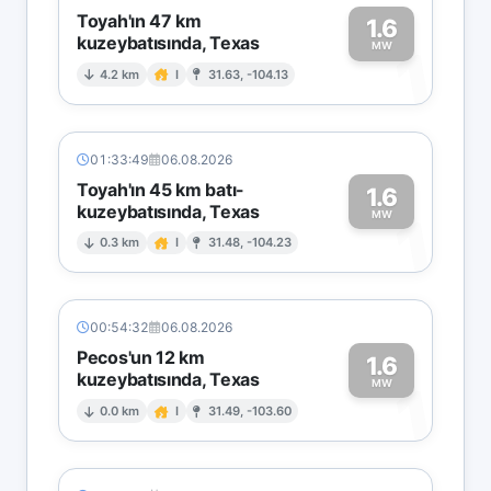
Toyah'ın 47 km
1.6
kuzeybatısında, Texas
1
MW
4.2 km
I
31.63, -104.13
01:33:49
06.08.2026
Toyah'ın 45 km batı-
1.6
kuzeybatısında, Texas
1
MW
0.3 km
I
31.48, -104.23
00:54:32
06.08.2026
Pecos'un 12 km
1.6
kuzeybatısında, Texas
1
MW
0.0 km
I
31.49, -103.60