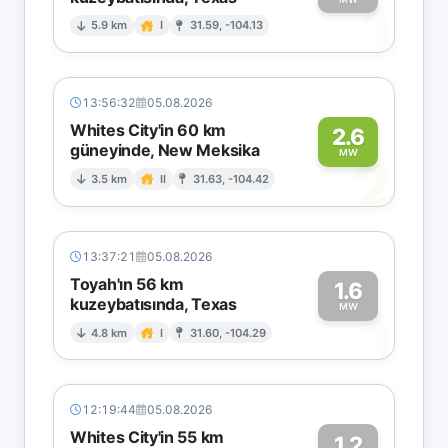
1
5.9 km
I
31.59, -104.13
13:56:32
05.08.2026
Whites City'in 60 km
2.6
güneyinde, New Meksika
2
MW
3.5 km
II
31.63, -104.42
13:37:21
05.08.2026
Toyah'ın 56 km
1.6
kuzeybatısında, Texas
1
MW
4.8 km
I
31.60, -104.29
12:19:44
05.08.2026
Whites City'in 55 km
1.2