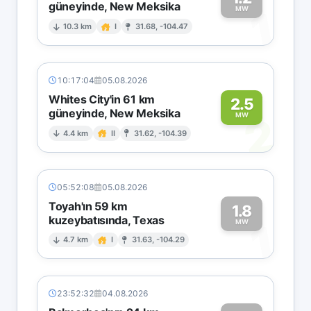
güneyinde, New Meksika
1
MW
10.3 km
I
31.68, -104.47
10:17:04
05.08.2026
Whites City'in 61 km
2.5
güneyinde, New Meksika
2
MW
4.4 km
II
31.62, -104.39
05:52:08
05.08.2026
Toyah'ın 59 km
1.8
kuzeybatısında, Texas
1
MW
4.7 km
I
31.63, -104.29
23:52:32
04.08.2026