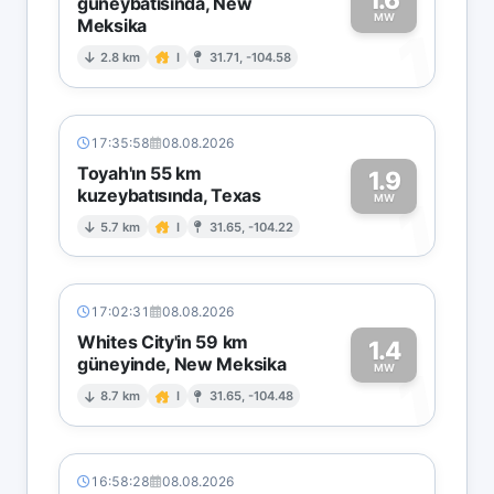
güneybatısında, New
MW
Meksika
1
2.8 km
I
31.71, -104.58
17:35:58
08.08.2026
Toyah'ın 55 km
1.9
kuzeybatısında, Texas
1
MW
5.7 km
I
31.65, -104.22
17:02:31
08.08.2026
Whites City'in 59 km
1.4
güneyinde, New Meksika
1
MW
8.7 km
I
31.65, -104.48
16:58:28
08.08.2026