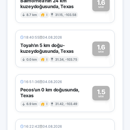
Balmorhea'nın 24 km
1.6
kuzeydoğusunda, Texas
1
MW
8.7 km
I
31.15, -103.58
18:40:55
04.08.2026
Toyah'ın 5 km doğu-
1.6
kuzeydoğusunda, Texas
1
MW
0.0 km
I
31.34, -103.75
16:51:36
04.08.2026
Pecos'un 0 km doğusunda,
1.5
Texas
1
MW
6.9 km
I
31.42, -103.49
16:22:42
04.08.2026