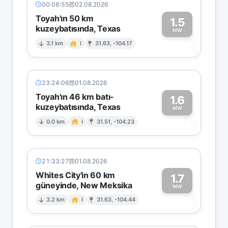
00:06:55
02.08.2026
Toyah'ın 50 km
1.5
kuzeybatısında, Texas
1
MW
3.1 km
I
31.63, -104.17
23:24:06
01.08.2026
Toyah'ın 46 km batı-
1.6
kuzeybatısında, Texas
1
MW
0.0 km
I
31.51, -104.23
21:33:27
01.08.2026
Whites City'in 60 km
1.7
güneyinde, New Meksika
1
MW
3.2 km
I
31.63, -104.44