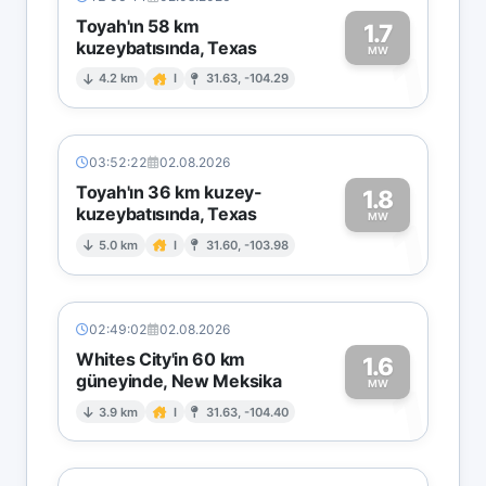
Toyah'ın 58 km
1.7
kuzeybatısında, Texas
1
MW
4.2 km
I
31.63, -104.29
03:52:22
02.08.2026
Toyah'ın 36 km kuzey-
1.8
kuzeybatısında, Texas
1
MW
5.0 km
I
31.60, -103.98
02:49:02
02.08.2026
Whites City'in 60 km
1.6
güneyinde, New Meksika
1
MW
3.9 km
I
31.63, -104.40