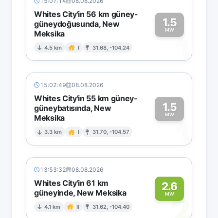
15:07:14
08.08.2026
Whites City'in 56 km güney-
1.5
güneydoğusunda, New
MW
Meksika
1
4.5 km
I
31.68, -104.24
15:02:49
08.08.2026
Whites City'in 55 km güney-
1.5
güneybatısında, New
MW
Meksika
1
3.3 km
I
31.70, -104.57
13:53:32
08.08.2026
Whites City'in 61 km
2.6
güneyinde, New Meksika
2
MW
4.1 km
II
31.62, -104.40