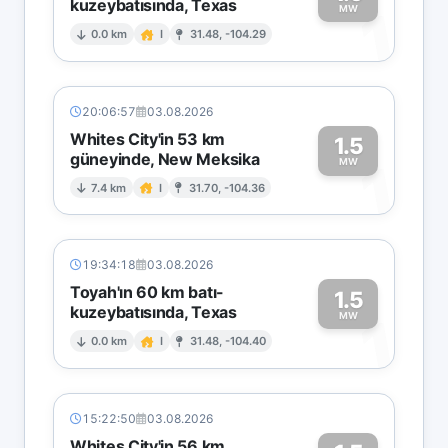
kuzeybatısında, Texas
1
MW
0.0 km
I
31.48, -104.29
20:06:57
03.08.2026
Whites City'in 53 km
1.5
güneyinde, New Meksika
1
MW
7.4 km
I
31.70, -104.36
19:34:18
03.08.2026
Toyah'ın 60 km batı-
1.5
kuzeybatısında, Texas
1
MW
0.0 km
I
31.48, -104.40
15:22:50
03.08.2026
Whites City'in 56 km