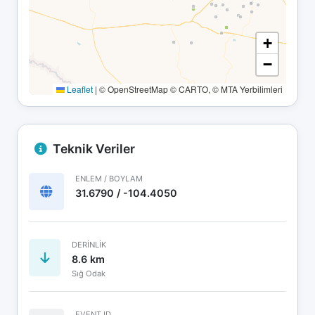
+
−
Leaflet
|
© OpenStreetMap © CARTO, © MTA Yerbilimleri
Teknik Veriler
ENLEM / BOYLAM
31.6790 / -104.4050
DERINLIK
8.6 km
Sığ Odak
EVENT ID