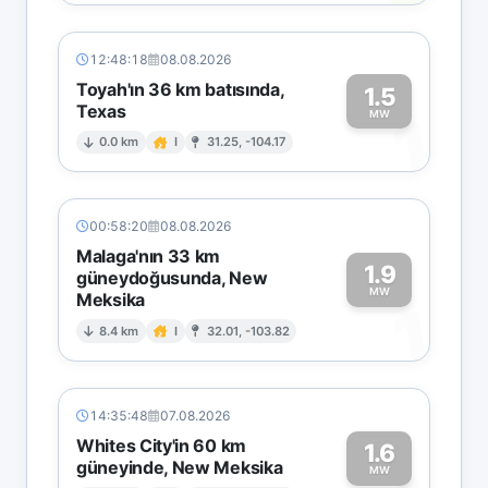
12:48:18
08.08.2026
Toyah'ın 36 km batısında,
1.5
Texas
1
MW
0.0 km
I
31.25, -104.17
00:58:20
08.08.2026
Malaga'nın 33 km
1.9
güneydoğusunda, New
MW
Meksika
1
8.4 km
I
32.01, -103.82
14:35:48
07.08.2026
Whites City'in 60 km
1.6
güneyinde, New Meksika
MW