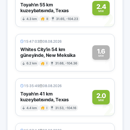
Toyah'ın 55 km
2.4
kuzeybatısında, Texas
2
MW
4.3 km
II
31.65, -104.23
15:47:03
08.08.2026
Whites City'in 54 km
1.6
güneyinde, New Meksika
1
MW
6.2 km
I
31.68, -104.36
15:35:49
08.08.2026
Toyah'ın 41 km
2.0
kuzeybatısında, Texas
2
MW
4.4 km
I
31.53, -104.16