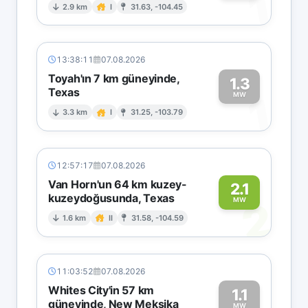
1
2.9 km
I
31.63, -104.45
13:38:11
07.08.2026
Toyah'ın 7 km güneyinde,
1.3
Texas
1
MW
3.3 km
I
31.25, -103.79
12:57:17
07.08.2026
Van Horn'un 64 km kuzey-
2.1
kuzeydoğusunda, Texas
2
MW
1.6 km
II
31.58, -104.59
11:03:52
07.08.2026
Whites City'in 57 km
1.1
güneyinde, New Meksika
MW