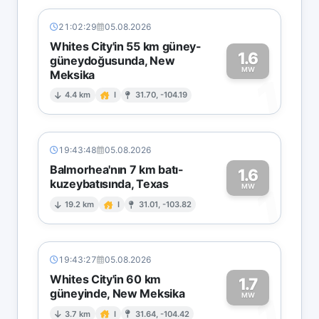
21:02:29
05.08.2026
Whites City'in 55 km güney-
1.6
güneydoğusunda, New
MW
Meksika
1
4.4 km
I
31.70, -104.19
19:43:48
05.08.2026
Balmorhea'nın 7 km batı-
1.6
kuzeybatısında, Texas
1
MW
19.2 km
I
31.01, -103.82
19:43:27
05.08.2026
Whites City'in 60 km
1.7
güneyinde, New Meksika
1
MW
3.7 km
I
31.64, -104.42