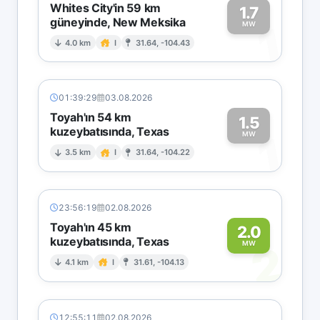
Whites City'in 59 km
1.7
güneyinde, New Meksika
1
MW
4.0 km
I
31.64, -104.43
01:39:29
03.08.2026
Toyah'ın 54 km
1.5
kuzeybatısında, Texas
1
MW
3.5 km
I
31.64, -104.22
23:56:19
02.08.2026
Toyah'ın 45 km
2.0
kuzeybatısında, Texas
2
MW
4.1 km
I
31.61, -104.13
12:55:11
02.08.2026