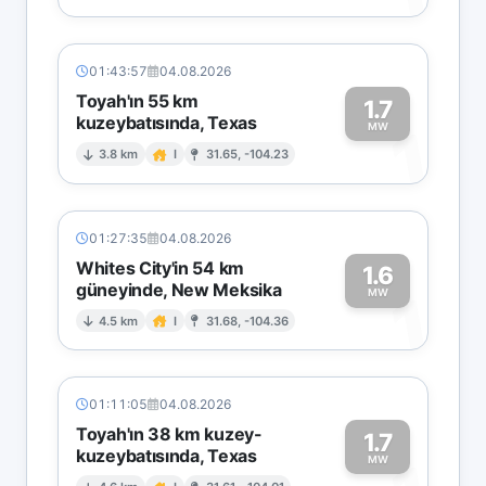
01:43:57
04.08.2026
Toyah'ın 55 km
1.7
kuzeybatısında, Texas
1
MW
3.8 km
I
31.65, -104.23
01:27:35
04.08.2026
Whites City'in 54 km
1.6
güneyinde, New Meksika
1
MW
4.5 km
I
31.68, -104.36
01:11:05
04.08.2026
Toyah'ın 38 km kuzey-
1.7
kuzeybatısında, Texas
MW