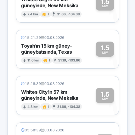
1.5
güneyinde, New Meksika
1
MW
7.4 km
I
31.66, -104.38
15:21:29
03.08.2026
Toyah'ın 15 km güney-
1.5
güneybatısında, Texas
1
MW
11.0 km
I
31.19, -103.86
15:18:39
03.08.2026
Whites City'in 57 km
1.5
güneyinde, New Meksika
1
MW
4.3 km
I
31.66, -104.38
05:58:39
03.08.2026