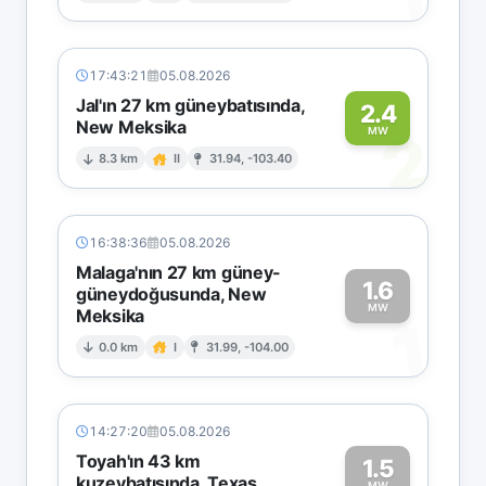
17:43:21
05.08.2026
Jal'ın 27 km güneybatısında,
2.4
New Meksika
2
MW
8.3 km
II
31.94, -103.40
16:38:36
05.08.2026
Malaga'nın 27 km güney-
1.6
güneydoğusunda, New
MW
Meksika
1
0.0 km
I
31.99, -104.00
14:27:20
05.08.2026
Toyah'ın 43 km
1.5
kuzeybatısında, Texas
MW