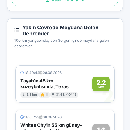
Yakın Çevrede Meydana Gelen
Depremler
100 km yarıçapında, son 30 gün içinde meydana gelen
depremler
18:40:44
08.08.2026
Toyah'ın 45 km
2.2
kuzeybatısında, Texas
2
MW
3.8 km
II
31.61, -104.13
18:01:53
08.08.2026
Whites City'in 55 km güney-
1.6