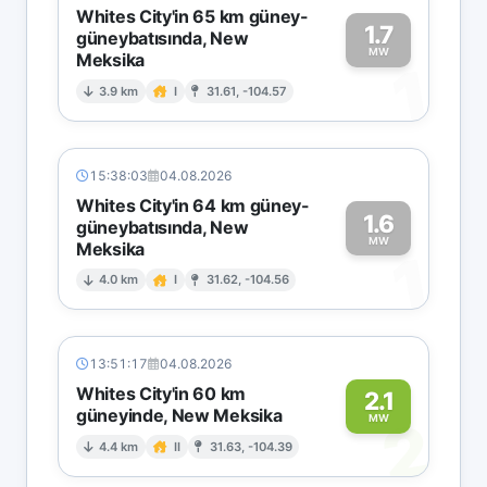
Whites City'in 65 km güney-
1.7
güneybatısında, New
MW
Meksika
1
3.9 km
I
31.61, -104.57
15:38:03
04.08.2026
Whites City'in 64 km güney-
1.6
güneybatısında, New
MW
Meksika
1
4.0 km
I
31.62, -104.56
13:51:17
04.08.2026
Whites City'in 60 km
2.1
güneyinde, New Meksika
2
MW
4.4 km
II
31.63, -104.39