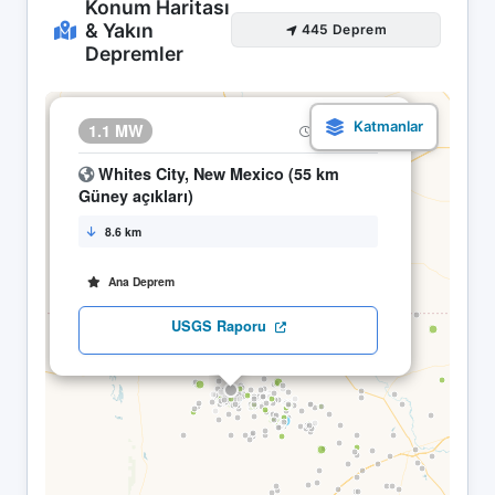
Konum Haritası
& Yakın
445 Deprem
Depremler
×
1.1 MW
25.04 09:49
Whites City, New Mexico (55 km
Güney açıkları)
8.6 km
Ana Deprem
USGS Raporu