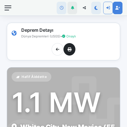
İnternet
bağlantınız
koptu!
Çevrimdışı
Deprem Detayı
moddasınız.
Dünya Depremleri (USGS)
•
Onaylı
Hafif Åiddette
1.1 MW