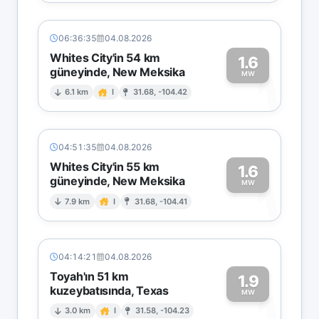
06:36:35
04.08.2026
Whites City'in 54 km
1.6
güneyinde, New Meksika
1
MW
6.1 km
I
31.68, -104.42
04:51:35
04.08.2026
Whites City'in 55 km
1.6
güneyinde, New Meksika
1
MW
7.9 km
I
31.68, -104.41
04:14:21
04.08.2026
Toyah'ın 51 km
1.9
kuzeybatısında, Texas
1
MW
3.0 km
I
31.58, -104.23