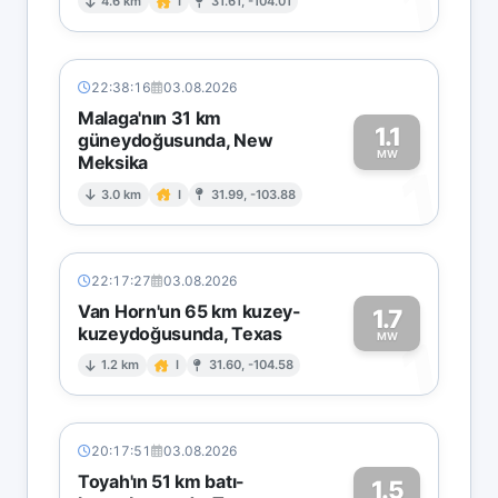
1
4.6 km
I
31.61, -104.01
22:38:16
03.08.2026
Malaga'nın 31 km
1.1
güneydoğusunda, New
MW
Meksika
1
3.0 km
I
31.99, -103.88
22:17:27
03.08.2026
Van Horn'un 65 km kuzey-
1.7
kuzeydoğusunda, Texas
1
MW
1.2 km
I
31.60, -104.58
20:17:51
03.08.2026
Toyah'ın 51 km batı-
1.5