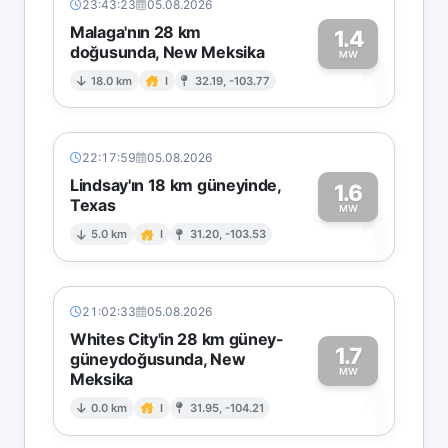
23:43:23
05.08.2026
Malaga'nın 28 km
1.4
doğusunda, New Meksika
1
MW
18.0 km
I
32.19, -103.77
22:17:59
05.08.2026
Lindsay'ın 18 km güneyinde,
1.6
Texas
1
MW
5.0 km
I
31.20, -103.53
21:02:33
05.08.2026
Whites City'in 28 km güney-
1.7
güneydoğusunda, New
MW
Meksika
1
0.0 km
I
31.95, -104.21