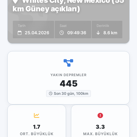
Whites City, New Mexico (55
km Güney açıkları)
Tarih
Saat
Derinlik
25.04.2026
09:49:36
8.6 km
YAKIN DEPREMLER
445
Son 30 gün, 100km
1.7
3.3
ORT. BÜYÜKLÜK
MAX. BÜYÜKLÜK