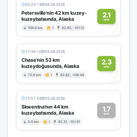
00:24:14
06.08.2026
Petersville'nin 42 km kuzey-
2.1
kuzeybatısında, Alaska
2
MW
106.6 km
I
62.85, -151.12
17:38:10
05.08.2026
Chase'nin 53 km
2.3
kuzeydoğusunda, Alaska
2
MW
70.9 km
I
62.82, -149.44
15:51:54
05.08.2026
Skwentna'nın 44 km
1.7
kuzeybatısında, Alaska
1
MW
5.0 km
I
62.31, -151.91