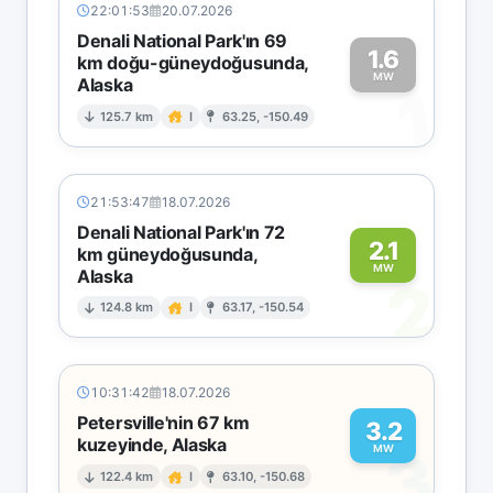
22:01:53
20.07.2026
Denali National Park'ın 69
1.6
km doğu-güneydoğusunda,
MW
Alaska
1
125.7 km
I
63.25, -150.49
21:53:47
18.07.2026
Denali National Park'ın 72
2.1
km güneydoğusunda,
MW
Alaska
2
124.8 km
I
63.17, -150.54
10:31:42
18.07.2026
Petersville'nin 67 km
3.2
kuzeyinde, Alaska
3
MW
122.4 km
I
63.10, -150.68