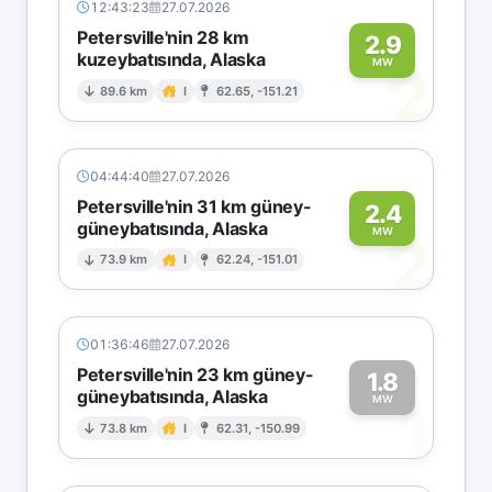
12:43:23
27.07.2026
Petersville'nin 28 km
2.9
kuzeybatısında, Alaska
2
MW
89.6 km
I
62.65, -151.21
04:44:40
27.07.2026
Petersville'nin 31 km güney-
2.4
güneybatısında, Alaska
2
MW
73.9 km
I
62.24, -151.01
01:36:46
27.07.2026
Petersville'nin 23 km güney-
1.8
güneybatısında, Alaska
1
MW
73.8 km
I
62.31, -150.99