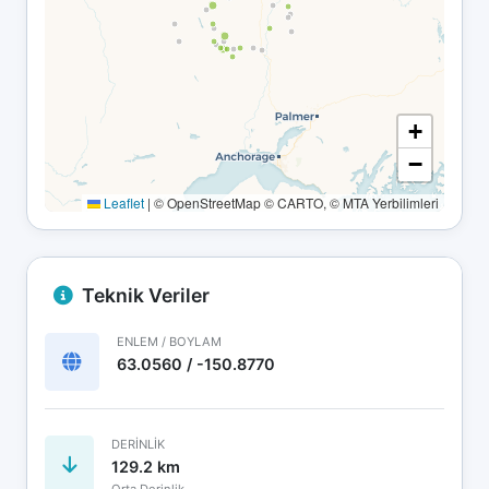
+
−
Leaflet
|
© OpenStreetMap © CARTO, © MTA Yerbilimleri
Teknik Veriler
ENLEM / BOYLAM
63.0560 / -150.8770
DERINLIK
129.2 km
Orta Derinlik