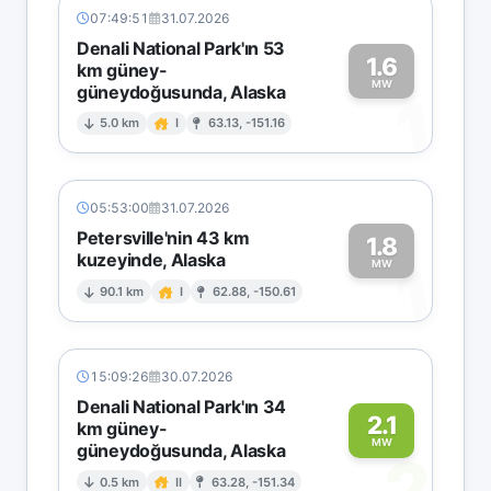
07:49:51
31.07.2026
Denali National Park'ın 53
1.6
km güney-
MW
güneydoğusunda, Alaska
1
5.0 km
I
63.13, -151.16
05:53:00
31.07.2026
Petersville'nin 43 km
1.8
kuzeyinde, Alaska
1
MW
90.1 km
I
62.88, -150.61
15:09:26
30.07.2026
Denali National Park'ın 34
2.1
km güney-
MW
güneydoğusunda, Alaska
2
0.5 km
II
63.28, -151.34