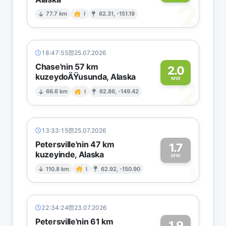
2
77.7 km
I
62.31, -151.19
18:47:55
25.07.2026
Chase'nin 57 km
2.0
kuzeydoÄŸusunda, Alaska
2
MW
66.6 km
I
62.86, -149.42
13:33:15
25.07.2026
Petersville'nin 47 km
1.7
kuzeyinde, Alaska
1
MW
110.8 km
I
62.92, -150.90
22:34:24
23.07.2026
Petersville'nin 61 km
1.9