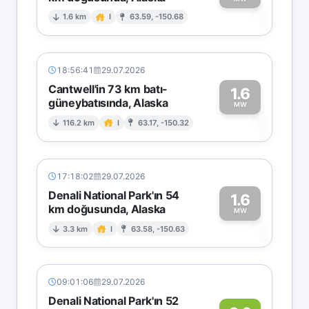
1
1.6 km
I
63.59, -150.68
18:56:41
29.07.2026
Cantwell'in 73 km batı-
1.6
güneybatısında, Alaska
1
MW
116.2 km
I
63.17, -150.32
17:18:02
29.07.2026
Denali National Park'ın 54
1.6
km doğusunda, Alaska
1
MW
3.3 km
I
63.58, -150.63
09:01:06
29.07.2026
Denali National Park'ın 52