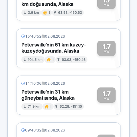
km doğusunda, Alaska
1
MW
3.6 km
I
63.58, -150.63
15:46:52
02.08.2026
Petersville'nin 61 km kuzey-
1.7
kuzeydoğusunda, Alaska
1
MW
104.5 km
I
63.03, -150.46
11:10:06
02.08.2026
Petersville'nin 31 km
1.7
güneybatısında, Alaska
1
MW
71.9 km
I
62.28, -151.15
09:40:32
02.08.2026