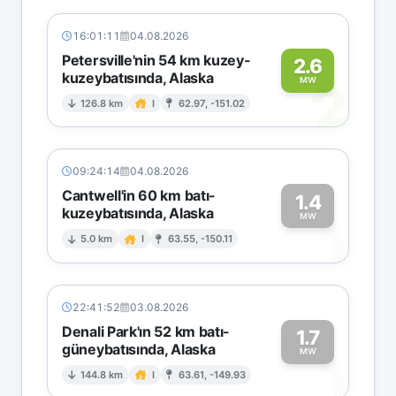
16:01:11
04.08.2026
Petersville'nin 54 km kuzey-
2.6
kuzeybatısında, Alaska
2
MW
126.8 km
I
62.97, -151.02
09:24:14
04.08.2026
Cantwell'in 60 km batı-
1.4
kuzeybatısında, Alaska
1
MW
5.0 km
I
63.55, -150.11
22:41:52
03.08.2026
Denali Park'ın 52 km batı-
1.7
güneybatısında, Alaska
1
MW
144.8 km
I
63.61, -149.93