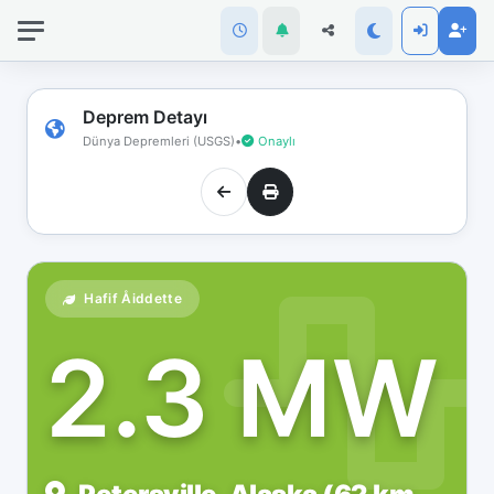
İnternet
bağlantınız
koptu!
Çevrimdışı
Deprem Detayı
moddasınız.
Dünya Depremleri (USGS)
•
Onaylı
Hafif Åiddette
2.3 MW