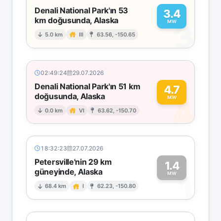
Denali National Park'ın 53
3.4
km doğusunda, Alaska
3
MW
5.0 km
III
63.56, -150.65
02:49:24
29.07.2026
Denali National Park'ın 51 km
4.7
doğusunda, Alaska
4
MW
0.0 km
VI
63.62, -150.70
18:32:23
27.07.2026
Petersville'nin 29 km
1.4
güneyinde, Alaska
1
MW
68.4 km
I
62.23, -150.80