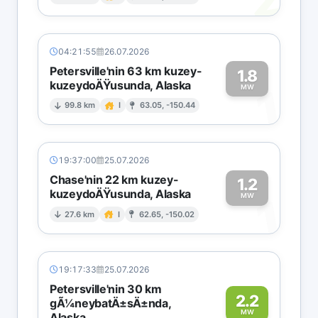
2
04:21:55
26.07.2026
Petersville'nin 63 km kuzey-
1.8
kuzeydoÄŸusunda, Alaska
1
MW
99.8 km
I
63.05, -150.44
19:37:00
25.07.2026
Chase'nin 22 km kuzey-
1.2
kuzeydoÄŸusunda, Alaska
1
MW
27.6 km
I
62.65, -150.02
19:17:33
25.07.2026
Petersville'nin 30 km
2.2
gÃ¼neybatÄ±sÄ±nda,
MW
Alaska