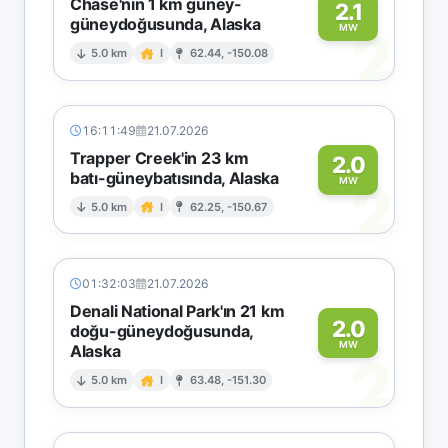
Chase'nin 1 km güney-
2.1
güneydoğusunda, Alaska
2
MW
5.0 km
I
62.44, -150.08
16:11:49
21.07.2026
Trapper Creek'in 23 km
2.0
batı-güneybatısında, Alaska
2
MW
5.0 km
I
62.25, -150.67
01:32:03
21.07.2026
Denali National Park'ın 21 km
2.0
doğu-güneydoğusunda,
MW
Alaska
2
5.0 km
I
63.48, -151.30