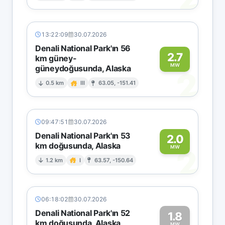
13:22:09
30.07.2026
Denali National Park'ın 56
2.7
km güney-
MW
güneydoğusunda, Alaska
2
0.5 km
III
63.05, -151.41
09:47:51
30.07.2026
Denali National Park'ın 53
2.0
km doğusunda, Alaska
2
MW
1.2 km
I
63.57, -150.64
06:18:02
30.07.2026
Denali National Park'ın 52
1.8
km doğusunda, Alaska
MW