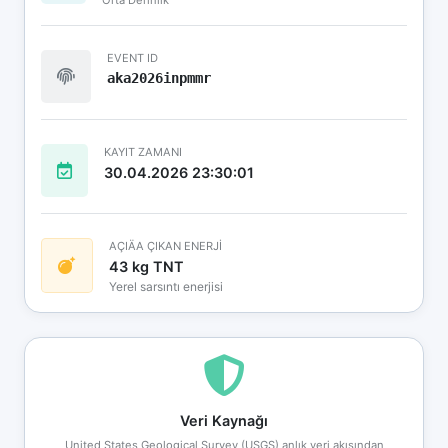
EVENT ID
aka2026inpmmr
KAYIT ZAMANI
30.04.2026 23:30:01
AÇIÄA ÇIKAN ENERJİ
43 kg TNT
Yerel sarsıntı enerjisi
Veri Kaynağı
United States Geological Survey (USGS) anlık veri akışından