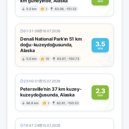
km güneyinde, Alaska
2
MW
5.0 km
I
63.08, -151.52
01:31:38
16.07.2026
Denali National Park'ın 51 km
3.5
doğu-kuzeydoğusunda,
MW
Alaska
3
5.0 km
IV
63.67, -150.73
23:00:31
15.07.2026
Petersville'nin 37 km kuzey-
2.3
kuzeydoğusunda, Alaska
2
MW
86.8 km
I
62.81, -150.53
16:47:24
15.07.2026