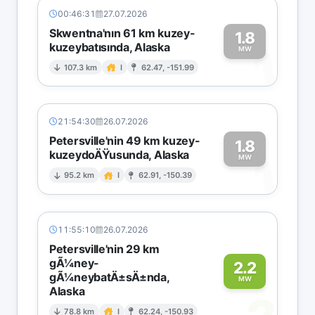
00:46:31
27.07.2026
Skwentna'nın 61 km kuzey-
1.8
kuzeybatısında, Alaska
1
MW
107.3 km
I
62.47, -151.99
21:54:30
26.07.2026
Petersville'nin 49 km kuzey-
1.8
kuzeydoÄŸusunda, Alaska
1
MW
95.2 km
I
62.91, -150.39
11:55:10
26.07.2026
Petersville'nin 29 km
gÃ¼ney-
2.2
gÃ¼neybatÄ±sÄ±nda,
MW
Alaska
78.8 km
I
62.24, -150.93