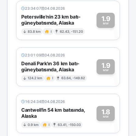
23:34:07
04.08.2026
Petersville'nin 23 km batı-
1.9
güneybatısında, Alaska
1
MW
83.8 km
I
62.43, -151.20
23:01:09
04.08.2026
Denali Park'ın 36 km batı-
1.9
güneybatısında, Alaska
1
MW
124.2 km
I
63.64, -149.62
16:24:34
04.08.2026
Cantwell'in 54 km batısında,
1.8
Alaska
1
MW
0.9 km
I
63.41, -150.03