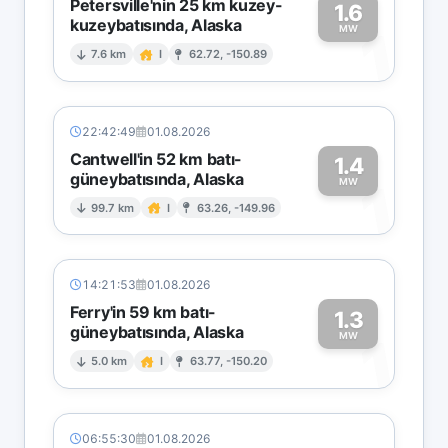
Petersville'nin 25 km kuzey-
1.6
kuzeybatısında, Alaska
1
MW
7.6 km
I
62.72, -150.89
22:42:49
01.08.2026
Cantwell'in 52 km batı-
1.4
güneybatısında, Alaska
1
MW
99.7 km
I
63.26, -149.96
14:21:53
01.08.2026
Ferry'in 59 km batı-
1.3
güneybatısında, Alaska
1
MW
5.0 km
I
63.77, -150.20
06:55:30
01.08.2026