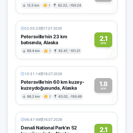
1
12.5 km
I
62.22, -150.24
02:05:23
17.07.2026
Petersville'nin 23 km
2.1
batısında, Alaska
2
MW
89.4 km
I
62.47, -151.21
10:31:14
16.07.2026
Petersville'nin 60 km kuzey-
1.8
kuzeydoğusunda, Alaska
1
MW
98.2 km
I
63.02, -150.49
06:47:49
16.07.2026
Denali National Park'ın 52
2.1