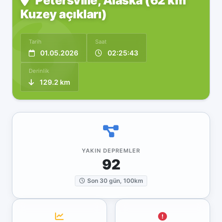
Petersville, Alaska (62 km
Kuzey açıkları)
Tarih
Saat
01.05.2026
02:25:43
Derinlik
129.2 km
YAKIN DEPREMLER
92
Son 30 gün, 100km