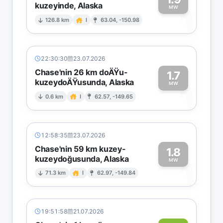
kuzeyinde, Alaska
1
MW
126.8 km
I
63.04, -150.98
22:30:30
23.07.2026
Chase'nin 26 km doÄŸu-
1.7
kuzeydoÄŸusunda, Alaska
1
MW
0.6 km
I
62.57, -149.65
12:58:35
23.07.2026
Chase'nin 59 km kuzey-
1.8
kuzeydoğusunda, Alaska
1
MW
71.3 km
I
62.97, -149.84
19:51:58
21.07.2026