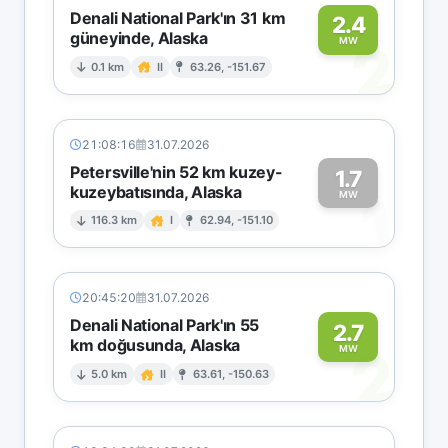
Denali National Park'ın 31 km
2.4
güneyinde, Alaska
2
MW
0.1 km
II
63.26, -151.67
21:08:16
31.07.2026
Petersville'nin 52 km kuzey-
1.7
kuzeybatısında, Alaska
1
MW
116.3 km
I
62.94, -151.10
20:45:20
31.07.2026
Denali National Park'ın 55
2.7
km doğusunda, Alaska
2
MW
5.0 km
II
63.61, -150.63