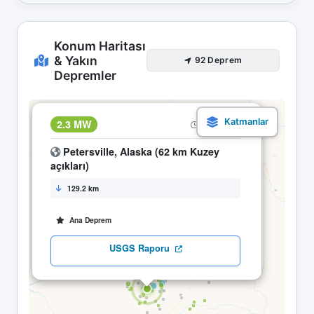
Konum Haritası
& Yakın
92 Deprem
Depremler
×
2.3 MW
01.05 02:25
Petersville, Alaska (62 km Kuzey
açıkları)
129.2 km
Ana Deprem
USGS Raporu