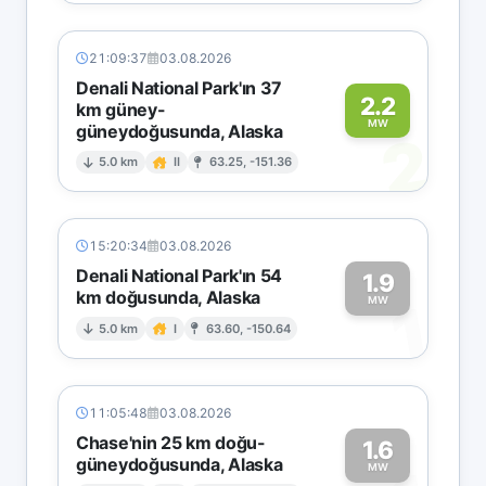
21:09:37
03.08.2026
Denali National Park'ın 37
2.2
km güney-
MW
güneydoğusunda, Alaska
2
5.0 km
II
63.25, -151.36
15:20:34
03.08.2026
Denali National Park'ın 54
1.9
km doğusunda, Alaska
1
MW
5.0 km
I
63.60, -150.64
11:05:48
03.08.2026
Chase'nin 25 km doğu-
1.6
güneydoğusunda, Alaska
MW