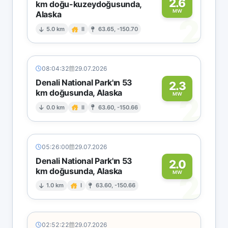
2.6
km doğu-kuzeydoğusunda,
MW
Alaska
2
5.0 km
II
63.65, -150.70
08:04:32
29.07.2026
Denali National Park'ın 53
2.3
km doğusunda, Alaska
2
MW
0.0 km
II
63.60, -150.66
05:26:00
29.07.2026
Denali National Park'ın 53
2.0
km doğusunda, Alaska
2
MW
1.0 km
I
63.60, -150.66
02:52:22
29.07.2026