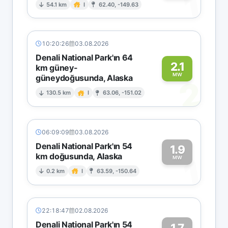
1
54.1 km
I
62.40, -149.63
10:20:26
03.08.2026
Denali National Park'ın 64
2.1
km güney-
MW
güneydoğusunda, Alaska
2
130.5 km
I
63.06, -151.02
06:09:09
03.08.2026
Denali National Park'ın 54
1.9
km doğusunda, Alaska
1
MW
0.2 km
I
63.59, -150.64
22:18:47
02.08.2026
Denali National Park'ın 54
1.7