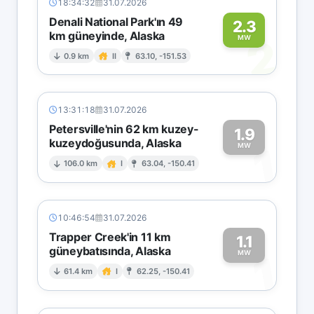
18:34:32
31.07.2026
Denali National Park'ın 49
2.3
km güneyinde, Alaska
2
MW
0.9 km
II
63.10, -151.53
13:31:18
31.07.2026
Petersville'nin 62 km kuzey-
1.9
kuzeydoğusunda, Alaska
1
MW
106.0 km
I
63.04, -150.41
10:46:54
31.07.2026
Trapper Creek'in 11 km
1.1
güneybatısında, Alaska
1
MW
61.4 km
I
62.25, -150.41