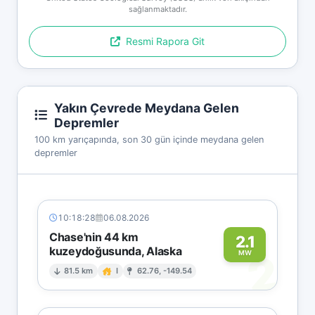
sağlanmaktadır.
Resmi Rapora Git
Yakın Çevrede Meydana Gelen
Depremler
100 km yarıçapında, son 30 gün içinde meydana gelen
depremler
10:18:28
06.08.2026
Chase'nin 44 km
2.1
kuzeydoğusunda, Alaska
2
MW
81.5 km
I
62.76, -149.54