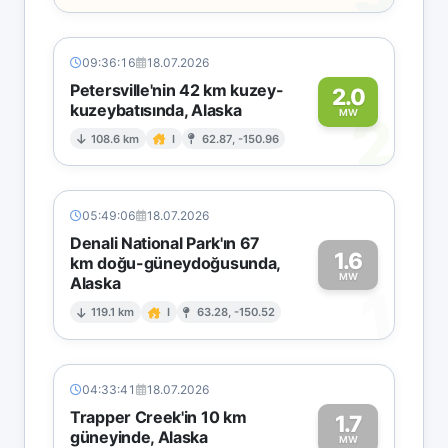
09:36:16
18.07.2026
Petersville'nin 42 km kuzey-
2.0
kuzeybatısında, Alaska
2
MW
108.6 km
I
62.87, -150.96
05:49:06
18.07.2026
Denali National Park'ın 67
1.6
km doğu-güneydoğusunda,
MW
Alaska
1
119.1 km
I
63.28, -150.52
04:33:41
18.07.2026
Trapper Creek'in 10 km
1.7
güneyinde, Alaska
MW