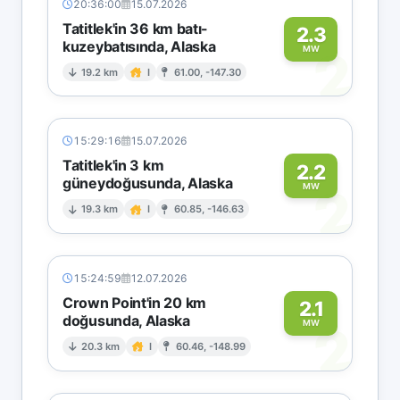
20:36:00
15.07.2026
Tatitlek'in 36 km batı-
2.3
kuzeybatısında, Alaska
2
MW
19.2 km
I
61.00, -147.30
15:29:16
15.07.2026
Tatitlek'in 3 km
2.2
güneydoğusunda, Alaska
2
MW
19.3 km
I
60.85, -146.63
15:24:59
12.07.2026
Crown Point'in 20 km
2.1
doğusunda, Alaska
2
MW
20.3 km
I
60.46, -148.99