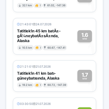
1
32.1 km
I
61.02, -147.36
21:43:01
24.07.2026
Tatitlek'in 45 km batÄ±-
1.6
gÃ¼neybatÄ±sÄ±nda,
MW
Alaska
1
10.5 km
I
60.67, -147.41
21:21:01
21.07.2026
Tatitlek'in 41 km batı-
1.7
güneybatısında, Alaska
1
MW
19.2 km
I
60.72, -147.39
03:30:50
21.07.2026