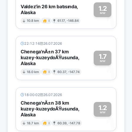
Valdez'in 26 km batısında,
1.2
Alaska
1
MW
10.8 km
I
61.17, -146.84
22:12:16
26.07.2026
Chenega'nÄ±n 37 km
1.7
kuzey-kuzeydoÄŸusunda,
MW
Alaska
1
18.0 km
I
60.37, -147.74
18:00:02
26.07.2026
Chenega'nÄ±n 38 km
1.2
kuzey-kuzeydoÄŸusunda,
MW
Alaska
1
18.7 km
I
60.39, -147.78