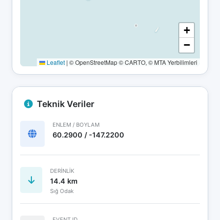
+
−
Leaflet
|
© OpenStreetMap © CARTO, © MTA Yerbilimleri
Teknik Veriler
ENLEM / BOYLAM
60.2900 / -147.2200
DERINLIK
14.4 km
Sığ Odak
EVENT ID