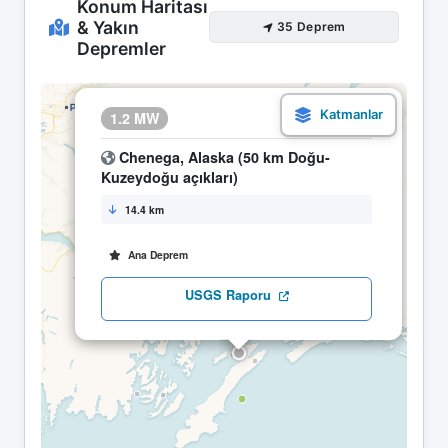
Konum Haritası
& Yakın
35 Deprem
Depremler
×
1.2 MW
03.05 17:57
Chenega, Alaska (50 km Doğu-
Kuzeydoğu açıkları)
14.4 km
Ana Deprem
USGS Raporu