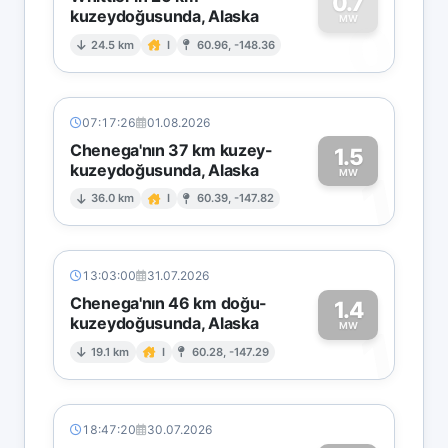
0.7
kuzeydoğusunda, Alaska
0
MW
24.5 km
I
60.96, -148.36
07:17:26
01.08.2026
Chenega'nın 37 km kuzey-
1.5
kuzeydoğusunda, Alaska
1
MW
36.0 km
I
60.39, -147.82
13:03:00
31.07.2026
Chenega'nın 46 km doğu-
1.4
kuzeydoğusunda, Alaska
1
MW
19.1 km
I
60.28, -147.29
18:47:20
30.07.2026