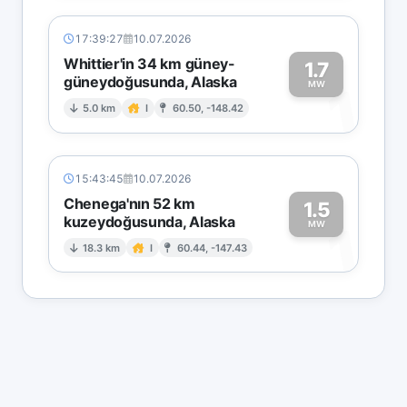
17:39:27
10.07.2026
Whittier'in 34 km güney-
1.7
güneydoğusunda, Alaska
1
MW
5.0 km
I
60.50, -148.42
15:43:45
10.07.2026
Chenega'nın 52 km
1.5
kuzeydoğusunda, Alaska
1
MW
18.3 km
I
60.44, -147.43