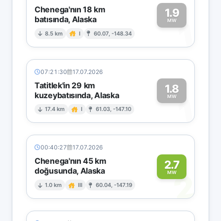
Chenega'nın 18 km
1.9
batısında, Alaska
1
MW
8.5 km
I
60.07, -148.34
07:21:30
17.07.2026
Tatitlek'in 29 km
1.8
kuzeybatısında, Alaska
1
MW
17.4 km
I
61.03, -147.10
00:40:27
17.07.2026
Chenega'nın 45 km
2.7
doğusunda, Alaska
2
MW
1.0 km
III
60.04, -147.19