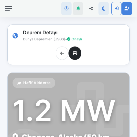
İnternet
bağlantınız
koptu!
Çevrimdışı
Deprem Detayı
moddasınız.
Dünya Depremleri (USGS)
•
Onaylı
Hafif Åiddette
1.2 MW