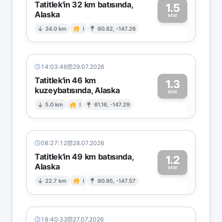
Tatitlek'in 32 km batısında,
1.5
Alaska
1
MW
34.0 km
I
60.82, -147.26
14:03:46
29.07.2026
Tatitlek'in 46 km
1.3
kuzeybatısında, Alaska
1
MW
5.0 km
I
61.16, -147.29
08:27:12
28.07.2026
Tatitlek'in 49 km batısında,
1.2
Alaska
1
MW
22.7 km
I
60.95, -147.57
18:40:33
27.07.2026