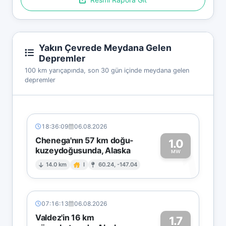
Yakın Çevrede Meydana Gelen
Depremler
100 km yarıçapında, son 30 gün içinde meydana gelen
depremler
18:36:09
06.08.2026
Chenega'nın 57 km doğu-
1.0
kuzeydoğusunda, Alaska
1
MW
14.0 km
I
60.24, -147.04
07:16:13
06.08.2026
Valdez'in 16 km
1.7