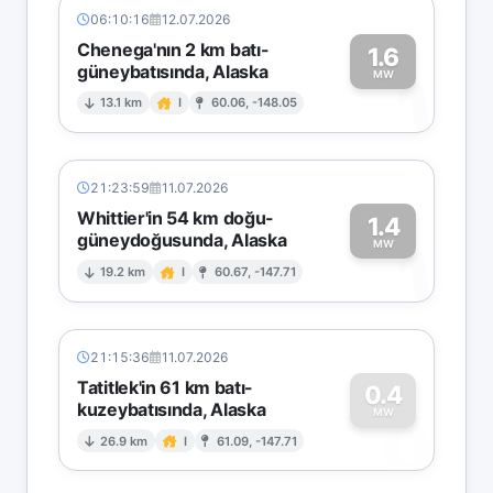
06:10:16
12.07.2026
Chenega'nın 2 km batı-
1.6
güneybatısında, Alaska
1
MW
13.1 km
I
60.06, -148.05
21:23:59
11.07.2026
Whittier'in 54 km doğu-
1.4
güneydoğusunda, Alaska
1
MW
19.2 km
I
60.67, -147.71
21:15:36
11.07.2026
Tatitlek'in 61 km batı-
0.4
kuzeybatısında, Alaska
0
MW
26.9 km
I
61.09, -147.71