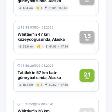
güneybatısında, Alaska
1
MW
17.4 km
I
61.02, -146.55
12:38:53
04.08.2026
Whittier'in 47 km
1.5
kuzeydoğusunda, Alaska
1
MW
36.6 km
I
61.03, -147.99
06:59:30
03.08.2026
Tatitlek'in 57 km batı-
2.1
güneybatısında, Alaska
2
MW
18.8 km
I
60.62, -147.60
05:35:53
02.08.2026
Whittier'in 26 km