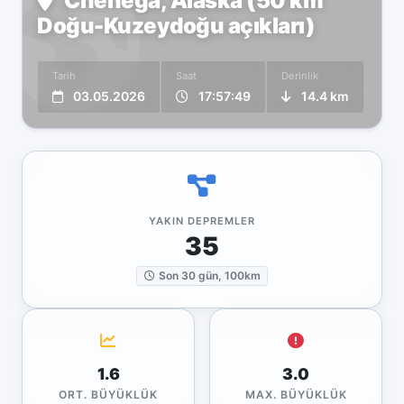
Chenega, Alaska (50 km
Doğu-Kuzeydoğu açıkları)
Tarih
Saat
Derinlik
03.05.2026
17:57:49
14.4 km
YAKIN DEPREMLER
35
Son 30 gün, 100km
1.6
3.0
ORT. BÜYÜKLÜK
MAX. BÜYÜKLÜK