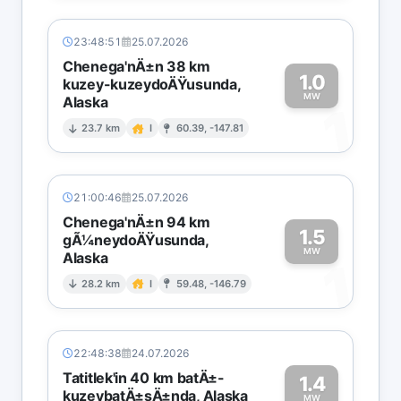
23:48:51
25.07.2026
Chenega'nÄ±n 38 km
1.0
kuzey-kuzeydoÄŸusunda,
MW
Alaska
1
23.7 km
I
60.39, -147.81
21:00:46
25.07.2026
Chenega'nÄ±n 94 km
1.5
gÃ¼neydoÄŸusunda,
MW
Alaska
1
28.2 km
I
59.48, -146.79
22:48:38
24.07.2026
Tatitlek'in 40 km batÄ±-
1.4
kuzeybatÄ±sÄ±nda, Alaska
MW