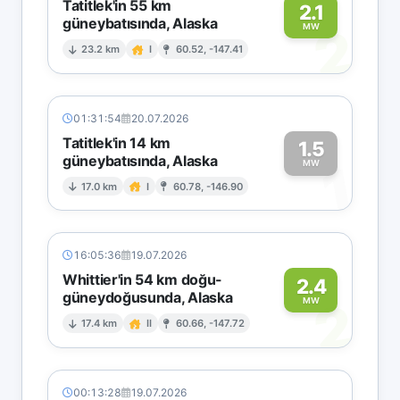
Tatitlek'in 55 km
2.1
güneybatısında, Alaska
2
MW
23.2 km
I
60.52, -147.41
01:31:54
20.07.2026
Tatitlek'in 14 km
1.5
güneybatısında, Alaska
1
MW
17.0 km
I
60.78, -146.90
16:05:36
19.07.2026
Whittier'in 54 km doğu-
2.4
güneydoğusunda, Alaska
2
MW
17.4 km
II
60.66, -147.72
00:13:28
19.07.2026