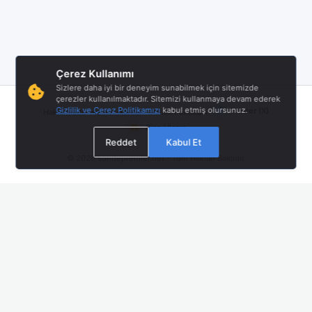
Çerez Kullanımı
Sizlere daha iyi bir deneyim sunabilmek için sitemizde
çerezler kullanılmaktadır. Sitemizi kullanmaya devam ederek
|
|
|
Gizlilik ve Çerez Politikamızı
kabul etmiş olursunuz.
Twitter (X)
Hakkımızda
Hizmet Åartları
Gizlilik Politikası
Bize Ulaşın
Reddet
Kabul Et
© 2026
sondepremler.net
- Tüm Hakları Saklıdır.
Mobil Uygulamamız Yayında!
En güncel deprem bildirimlerini anında almak için Android
uygulamamızı indirin.