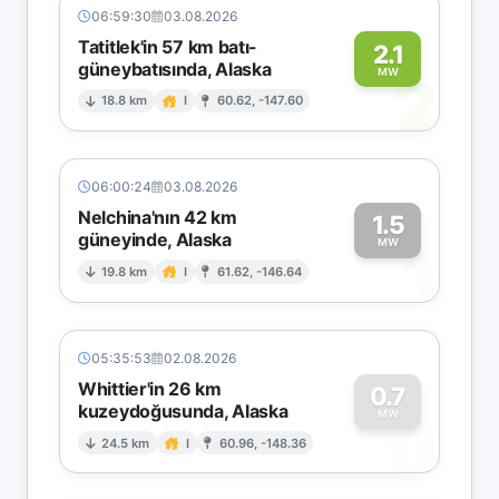
06:59:30
03.08.2026
Tatitlek'in 57 km batı-
2.1
güneybatısında, Alaska
2
MW
18.8 km
I
60.62, -147.60
06:00:24
03.08.2026
Nelchina'nın 42 km
1.5
güneyinde, Alaska
1
MW
19.8 km
I
61.62, -146.64
05:35:53
02.08.2026
Whittier'in 26 km
0.7
kuzeydoğusunda, Alaska
0
MW
24.5 km
I
60.96, -148.36