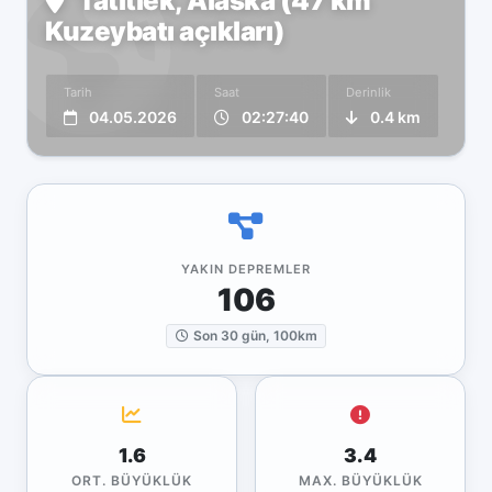
Tatitlek, Alaska (47 km
Kuzeybatı açıkları)
Tarih
Saat
Derinlik
04.05.2026
02:27:40
0.4 km
YAKIN DEPREMLER
106
Son 30 gün, 100km
1.6
3.4
ORT. BÜYÜKLÜK
MAX. BÜYÜKLÜK