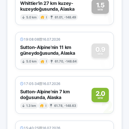
Whittier'in 27 km kuzey-
1.5
kuzeydoğusunda, Alaska
1
MW
5.0 km
I
61.01, -148.49
19:08:08
16.07.2026
Sutton-Alpine'nin 11 km
0.9
güneydoğusunda, Alaska
0
MW
5.0 km
I
61.70, -148.64
17:05:34
16.07.2026
Sutton-Alpine'nin 7 km
2.0
doğusunda, Alaska
2
MW
1.3 km
I
61.78, -148.63
15:40:25
16.07.2026