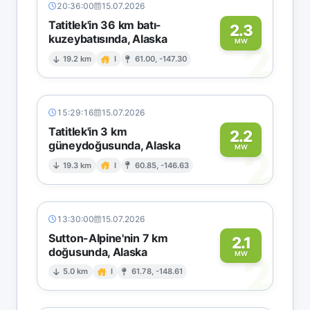
20:36:00
15.07.2026
Tatitlek'in 36 km batı-
2.3
kuzeybatısında, Alaska
2
MW
19.2 km
I
61.00, -147.30
15:29:16
15.07.2026
Tatitlek'in 3 km
2.2
güneydoğusunda, Alaska
2
MW
19.3 km
I
60.85, -146.63
13:30:00
15.07.2026
Sutton-Alpine'nin 7 km
2.1
doğusunda, Alaska
2
MW
5.0 km
I
61.78, -148.61