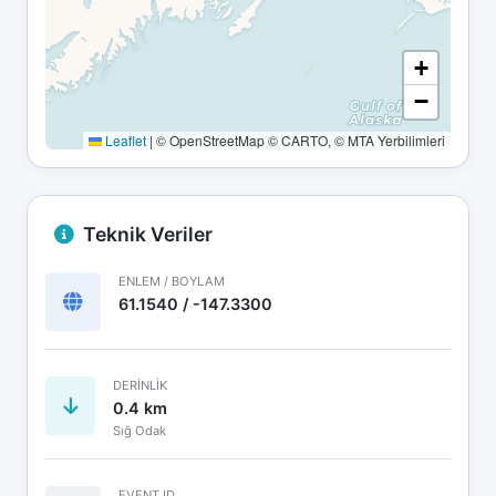
+
−
Leaflet
|
© OpenStreetMap © CARTO, © MTA Yerbilimleri
Teknik Veriler
ENLEM / BOYLAM
61.1540 / -147.3300
DERINLIK
0.4 km
Sığ Odak
EVENT ID