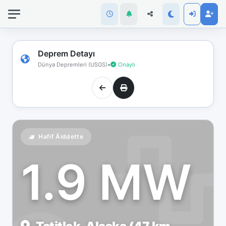
İnternet
bağlantınız
koptu!
Çevrimdışı
Deprem Detayı
moddasınız.
Dünya Depremleri (USGS)
•
Onaylı
Hafif Åiddette
1.9 MW