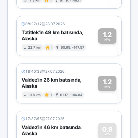
0
17.3 km
I
61.19, -146.11
08:27:12
28.07.2026
Tatitlek'in 49 km batısında,
1.2
Alaska
1
MW
22.7 km
I
60.95, -147.57
18:40:33
27.07.2026
Valdez'in 26 km batısında,
1.2
Alaska
1
MW
10.8 km
I
61.17, -146.84
17:37:55
27.07.2026
Valdez'in 46 km batısında,
0.9
Alaska
MW