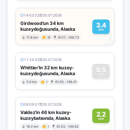
14:03:22
30.07.2026
Girdwood'un 34 km
3.4
kuzeydoğusunda, Alaska
3
MW
17.8 km
III
61.17, -148.73
11:24:32
30.07.2026
Whittier'in 32 km kuzey-
0.5
kuzeydoğusunda, Alaska
0
MW
5.0 km
I
61.03, -148.41
09:09:07
30.07.2026
Valdez'in 46 km kuzey-
2.2
kuzeybatısında, Alaska
2
MW
19.2 km
I
61.53, -146.62