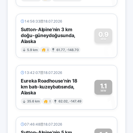
1
14:56:33
18.07.2026
Sutton-Alpine'nin 3 km
0.9
doğu-güneydoğusunda,
MW
Alaska
0
5.9 km
I
61.77, -148.70
13:42:07
18.07.2026
Eureka Roadhouse'nin 18
1.1
km batı-kuzeybatısında,
MW
Alaska
1
35.6 km
I
62.02, -147.49
07:46:48
18.07.2026
Sutton-Alpine'nin 5 km