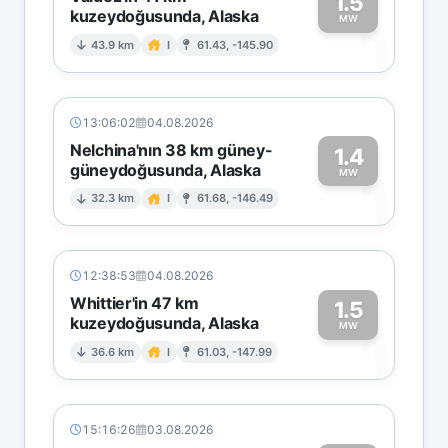
1.5
kuzeydoğusunda, Alaska
1
MW
43.9 km
I
61.43, -145.90
13:06:02
04.08.2026
Nelchina'nın 38 km güney-
1.4
güneydoğusunda, Alaska
1
MW
32.3 km
I
61.68, -146.49
12:38:53
04.08.2026
Whittier'in 47 km
1.5
kuzeydoğusunda, Alaska
1
MW
36.6 km
I
61.03, -147.99
15:16:26
03.08.2026