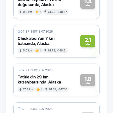
1.4
doğusunda, Alaska
1
MW
0.3 km
I
61.78, -148.67
07:37:39
18.07.2026
Chickaloon'un 7 km
2.1
batısında, Alaska
2
MW
5.0 km
I
61.79, -148.61
07:21:30
17.07.2026
Tatitlek'in 29 km
1.8
kuzeybatısında, Alaska
1
MW
17.4 km
I
61.03, -147.10
02:33:34
17.07.2026