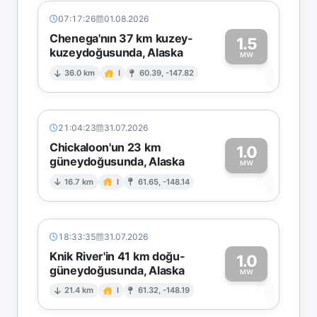
07:17:26
01.08.2026
Chenega'nın 37 km kuzey-
1.5
kuzeydoğusunda, Alaska
1
MW
36.0 km
I
60.39, -147.82
21:04:23
31.07.2026
Chickaloon'un 23 km
1.0
güneydoğusunda, Alaska
1
MW
16.7 km
I
61.65, -148.14
18:33:35
31.07.2026
Knik River'in 41 km doğu-
1.0
güneydoğusunda, Alaska
1
MW
21.4 km
I
61.32, -148.19