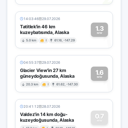
14:03:46
29.07.2026
Tatitlek'in 46 km
1.3
kuzeybatısında, Alaska
1
MW
5.0 km
I
61.16, -147.29
04:55:37
29.07.2026
Glacier View'in 27 km
1.6
güneydoğusunda, Alaska
1
MW
20.3 km
I
61.62, -147.30
20:41:12
28.07.2026
Valdez'in 14 km doğu-
0.7
kuzeydoğusunda, Alaska
MW