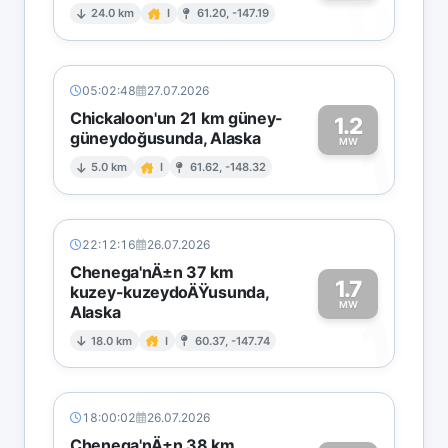
0
24.0 km
I
61.20, -147.19
05:02:48
27.07.2026
Chickaloon'un 21 km güney-
1.2
güneydoğusunda, Alaska
1
MW
5.0 km
I
61.62, -148.32
22:12:16
26.07.2026
Chenega'nÄ±n 37 km
1.7
kuzey-kuzeydoÄŸusunda,
MW
Alaska
1
18.0 km
I
60.37, -147.74
18:00:02
26.07.2026
Chenega'nÄ±n 38 km