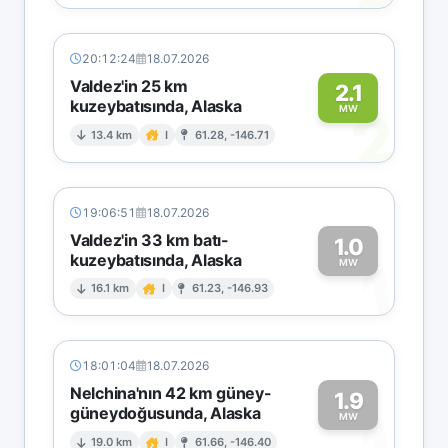
20:12:24
18.07.2026
Valdez'in 25 km
2.1
kuzeybatısında, Alaska
2
MW
13.4 km
I
61.28, -146.71
19:06:51
18.07.2026
Valdez'in 33 km batı-
1.0
kuzeybatısında, Alaska
1
MW
16.1 km
I
61.23, -146.93
18:01:04
18.07.2026
Nelchina'nın 42 km güney-
1.9
güneydoğusunda, Alaska
MW
19.0 km
I
61.66, -146.40