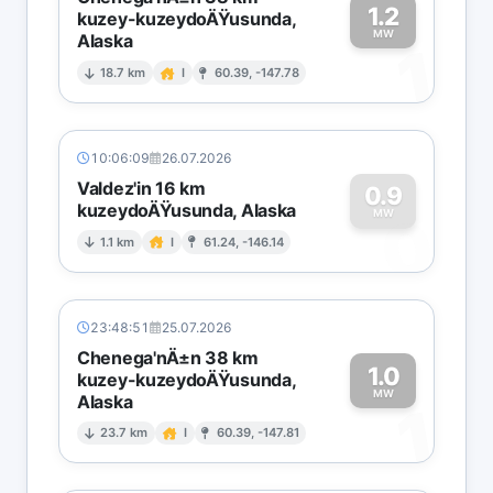
1.2
kuzey-kuzeydoÄŸusunda,
MW
Alaska
1
18.7 km
I
60.39, -147.78
10:06:09
26.07.2026
Valdez'in 16 km
0.9
kuzeydoÄŸusunda, Alaska
0
MW
1.1 km
I
61.24, -146.14
23:48:51
25.07.2026
Chenega'nÄ±n 38 km
1.0
kuzey-kuzeydoÄŸusunda,
MW
Alaska
1
23.7 km
I
60.39, -147.81