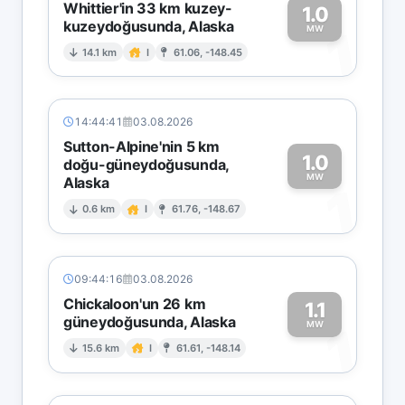
Whittier'in 33 km kuzey-
1.0
kuzeydoğusunda, Alaska
1
MW
14.1 km
I
61.06, -148.45
14:44:41
03.08.2026
Sutton-Alpine'nin 5 km
1.0
doğu-güneydoğusunda,
MW
Alaska
1
0.6 km
I
61.76, -148.67
09:44:16
03.08.2026
Chickaloon'un 26 km
1.1
güneydoğusunda, Alaska
1
MW
15.6 km
I
61.61, -148.14