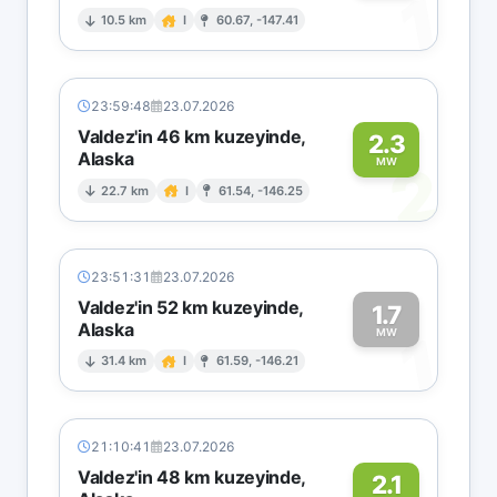
1
10.5 km
I
60.67, -147.41
23:59:48
23.07.2026
Valdez'in 46 km kuzeyinde,
2.3
Alaska
2
MW
22.7 km
I
61.54, -146.25
23:51:31
23.07.2026
Valdez'in 52 km kuzeyinde,
1.7
Alaska
1
MW
31.4 km
I
61.59, -146.21
21:10:41
23.07.2026
Valdez'in 48 km kuzeyinde,
2.1