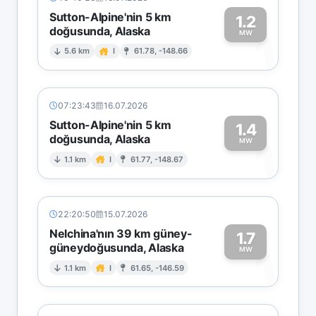
Sutton-Alpine'nin 5 km
1.2
doğusunda, Alaska
1
MW
5.6 km
I
61.78, -148.66
07:23:43
16.07.2026
Sutton-Alpine'nin 5 km
1.4
doğusunda, Alaska
1
MW
1.1 km
I
61.77, -148.67
22:20:50
15.07.2026
Nelchina'nın 39 km güney-
1.7
güneydoğusunda, Alaska
1
MW
1.1 km
I
61.65, -146.59