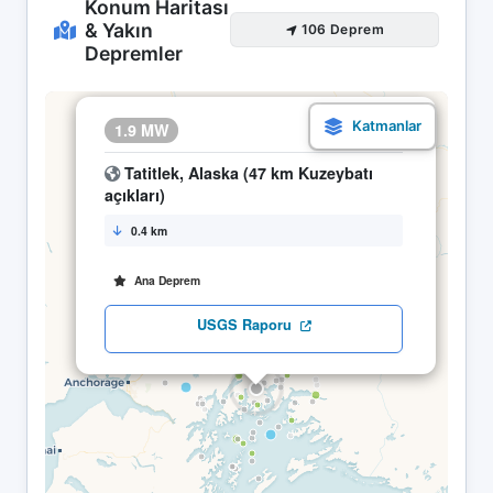
Konum Haritası
& Yakın
106 Deprem
Depremler
×
1.9 MW
04.05 02:27
Tatitlek, Alaska (47 km Kuzeybatı
açıkları)
0.4 km
Ana Deprem
USGS Raporu