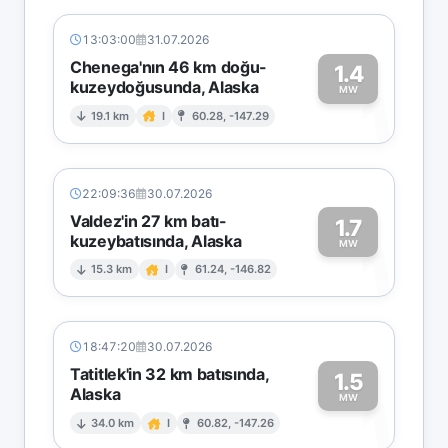
13:03:00
31.07.2026
Chenega'nın 46 km doğu-
1.4
kuzeydoğusunda, Alaska
1
MW
19.1 km
I
60.28, -147.29
22:09:36
30.07.2026
Valdez'in 27 km batı-
1.7
kuzeybatısında, Alaska
1
MW
15.3 km
I
61.24, -146.82
18:47:20
30.07.2026
Tatitlek'in 32 km batısında,
1.5
Alaska
1
MW
34.0 km
I
60.82, -147.26