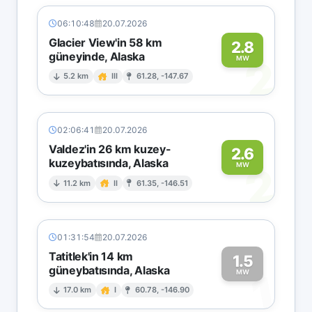
06:10:48
20.07.2026
Glacier View'in 58 km
2.8
güneyinde, Alaska
2
MW
5.2 km
III
61.28, -147.67
02:06:41
20.07.2026
Valdez'in 26 km kuzey-
2.6
kuzeybatısında, Alaska
2
MW
11.2 km
II
61.35, -146.51
01:31:54
20.07.2026
Tatitlek'in 14 km
1.5
güneybatısında, Alaska
1
MW
17.0 km
I
60.78, -146.90