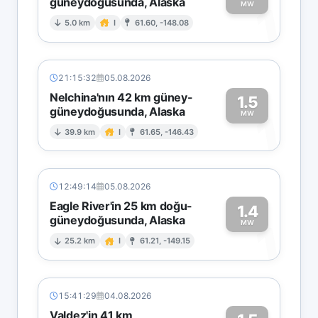
güneydoğusunda, Alaska
1
MW
5.0 km
I
61.60, -148.08
21:15:32
05.08.2026
Nelchina'nın 42 km güney-
1.5
güneydoğusunda, Alaska
1
MW
39.9 km
I
61.65, -146.43
12:49:14
05.08.2026
Eagle River'in 25 km doğu-
1.4
güneydoğusunda, Alaska
1
MW
25.2 km
I
61.21, -149.15
15:41:29
04.08.2026
Valdez'in 41 km