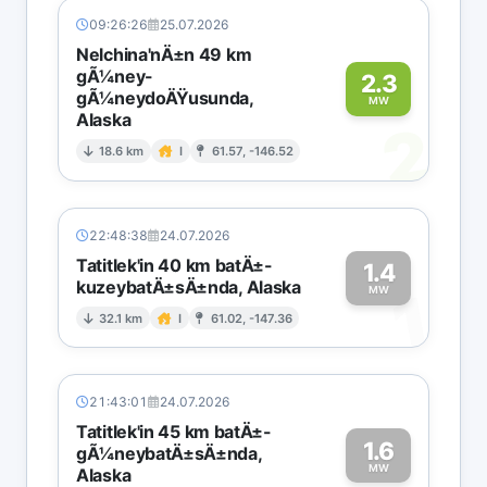
09:26:26
25.07.2026
Nelchina'nÄ±n 49 km
gÃ¼ney-
2.3
gÃ¼neydoÄŸusunda,
MW
Alaska
2
18.6 km
I
61.57, -146.52
22:48:38
24.07.2026
Tatitlek'in 40 km batÄ±-
1.4
kuzeybatÄ±sÄ±nda, Alaska
1
MW
32.1 km
I
61.02, -147.36
21:43:01
24.07.2026
Tatitlek'in 45 km batÄ±-
1.6
gÃ¼neybatÄ±sÄ±nda,
MW
Alaska