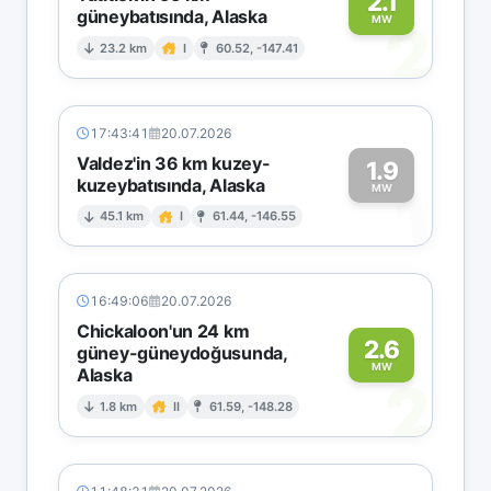
2.1
güneybatısında, Alaska
2
MW
23.2 km
I
60.52, -147.41
17:43:41
20.07.2026
Valdez'in 36 km kuzey-
1.9
kuzeybatısında, Alaska
1
MW
45.1 km
I
61.44, -146.55
16:49:06
20.07.2026
Chickaloon'un 24 km
2.6
güney-güneydoğusunda,
MW
Alaska
2
1.8 km
II
61.59, -148.28