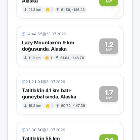
Alaska
2
MW
21.3 km
I
61.56, -146.23
14:44:55
23.07.2026
Lazy Mountain'in 9 km
1.2
doğusunda, Alaska
1
MW
11.9 km
I
61.64, -148.78
21:21:01
21.07.2026
Tatitlek'in 41 km batı-
1.7
güneybatısında, Alaska
1
MW
19.2 km
I
60.72, -147.39
03:30:50
21.07.2026
Tatitlek'in 55 km