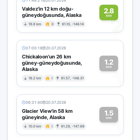
11:48:21
20.07.2026
Valdez'in 12 km doğu-
2.8
güneydoğusunda, Alaska
2
MW
19.8 km
II
61.10, -146.14
07:00:18
20.07.2026
Chickaloon'un 26 km
1.2
güney-güneydoğusunda,
MW
Alaska
1
18.2 km
I
61.57, -148.31
06:31:40
20.07.2026
Glacier View'in 58 km
1.5
güneyinde, Alaska
1
MW
10.0 km
I
61.29, -147.69