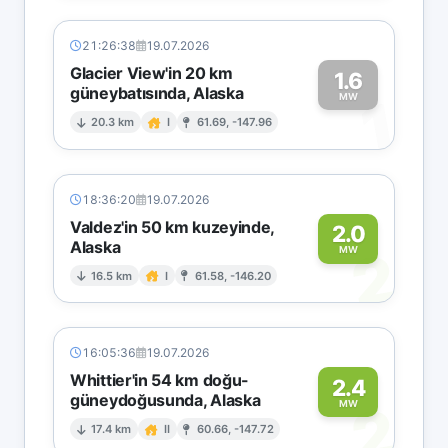
21:26:38
19.07.2026
Glacier View'in 20 km
1.6
güneybatısında, Alaska
1
MW
20.3 km
I
61.69, -147.96
18:36:20
19.07.2026
Valdez'in 50 km kuzeyinde,
2.0
Alaska
2
MW
16.5 km
I
61.58, -146.20
16:05:36
19.07.2026
Whittier'in 54 km doğu-
2.4
güneydoğusunda, Alaska
2
MW
17.4 km
II
60.66, -147.72