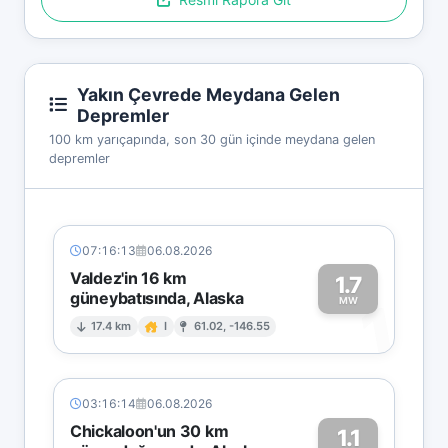
Yakın Çevrede Meydana Gelen
Depremler
100 km yarıçapında, son 30 gün içinde meydana gelen
depremler
07:16:13
06.08.2026
Valdez'in 16 km
1.7
güneybatısında, Alaska
1
MW
17.4 km
I
61.02, -146.55
03:16:14
06.08.2026
Chickaloon'un 30 km
1.1