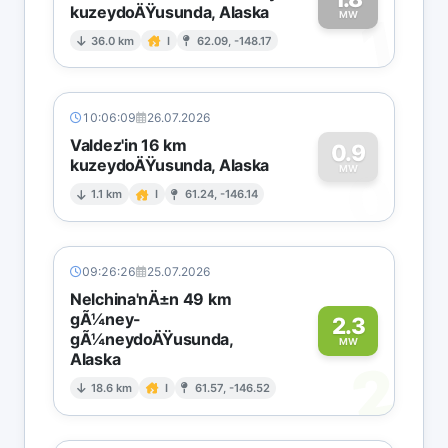
kuzeydoÄŸusunda, Alaska
1
MW
36.0 km
I
62.09, -148.17
10:06:09
26.07.2026
Valdez'in 16 km
0.9
kuzeydoÄŸusunda, Alaska
0
MW
1.1 km
I
61.24, -146.14
09:26:26
25.07.2026
Nelchina'nÄ±n 49 km
gÃ¼ney-
2.3
gÃ¼neydoÄŸusunda,
MW
Alaska
2
18.6 km
I
61.57, -146.52