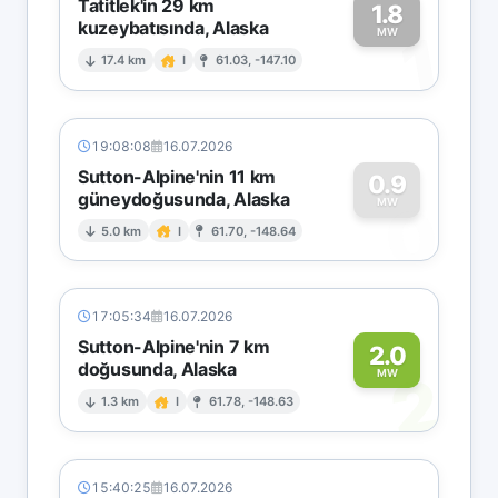
Tatitlek'in 29 km
1.8
kuzeybatısında, Alaska
1
MW
17.4 km
I
61.03, -147.10
19:08:08
16.07.2026
Sutton-Alpine'nin 11 km
0.9
güneydoğusunda, Alaska
0
MW
5.0 km
I
61.70, -148.64
17:05:34
16.07.2026
Sutton-Alpine'nin 7 km
2.0
doğusunda, Alaska
2
MW
1.3 km
I
61.78, -148.63
15:40:25
16.07.2026