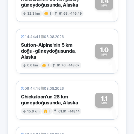
1.4
güneydoğusunda, Alaska
1
MW
32.3 km
I
61.68, -146.49
14:44:41
03.08.2026
Sutton-Alpine'nin 5 km
1.0
doğu-güneydoğusunda,
MW
Alaska
1
0.6 km
I
61.76, -148.67
09:44:16
03.08.2026
Chickaloon'un 26 km
1.1
güneydoğusunda, Alaska
1
MW
15.6 km
I
61.61, -148.14