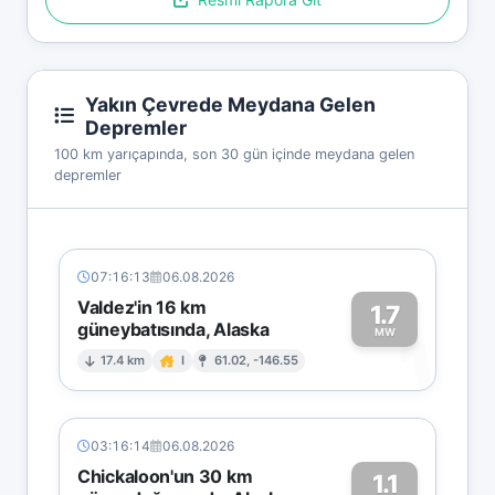
Yakın Çevrede Meydana Gelen
Depremler
100 km yarıçapında, son 30 gün içinde meydana gelen
depremler
07:16:13
06.08.2026
Valdez'in 16 km
1.7
güneybatısında, Alaska
1
MW
17.4 km
I
61.02, -146.55
03:16:14
06.08.2026
Chickaloon'un 30 km
1.1