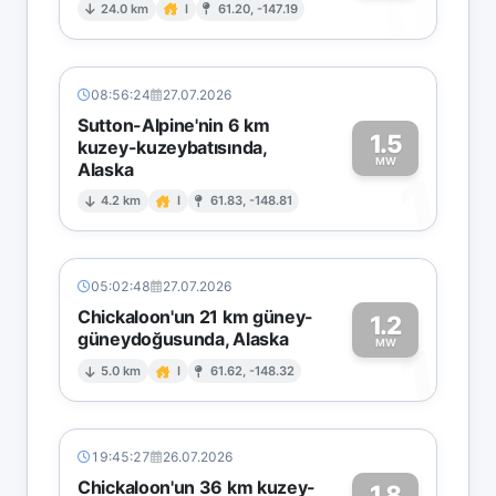
0
24.0 km
I
61.20, -147.19
08:56:24
27.07.2026
Sutton-Alpine'nin 6 km
1.5
kuzey-kuzeybatısında,
MW
Alaska
1
4.2 km
I
61.83, -148.81
05:02:48
27.07.2026
Chickaloon'un 21 km güney-
1.2
güneydoğusunda, Alaska
1
MW
5.0 km
I
61.62, -148.32
19:45:27
26.07.2026
Chickaloon'un 36 km kuzey-
1.8