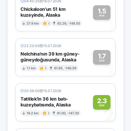
04:45:35
16.07.2026
Chickaloon'un 51 km
1.5
kuzeyinde, Alaska
1
MW
27.9 km
I
62.26, -148.55
22:20:50
15.07.2026
Nelchina'nın 39 km güney-
1.7
güneydoğusunda, Alaska
1
MW
1.1 km
I
61.65, -146.59
20:36:00
15.07.2026
Tatitlek'in 36 km batı-
2.3
kuzeybatısında, Alaska
2
MW
19.2 km
I
61.00, -147.30