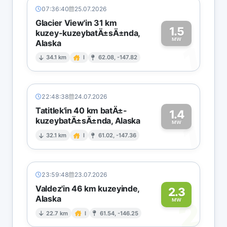
07:36:40
25.07.2026
Glacier View'in 31 km
1.5
kuzey-kuzeybatÄ±sÄ±nda,
MW
Alaska
1
34.1 km
I
62.08, -147.82
22:48:38
24.07.2026
Tatitlek'in 40 km batÄ±-
1.4
kuzeybatÄ±sÄ±nda, Alaska
1
MW
32.1 km
I
61.02, -147.36
23:59:48
23.07.2026
Valdez'in 46 km kuzeyinde,
2.3
Alaska
2
MW
22.7 km
I
61.54, -146.25