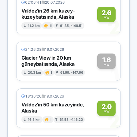
02:06:41
20.07.2026
Valdez'in 26 km kuzey-
2.6
kuzeybatısında, Alaska
2
MW
11.2 km
II
61.35, -146.51
21:26:38
19.07.2026
Glacier View'in 20 km
1.6
güneybatısında, Alaska
1
MW
20.3 km
I
61.69, -147.96
18:36:20
19.07.2026
Valdez'in 50 km kuzeyinde,
2.0
Alaska
2
MW
16.5 km
I
61.58, -146.20