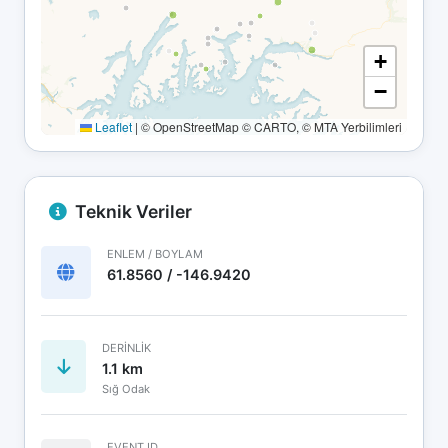
+
−
Leaflet
|
© OpenStreetMap © CARTO, © MTA Yerbilimleri
Teknik Veriler
ENLEM / BOYLAM
61.8560 / -146.9420
DERINLIK
1.1 km
Sığ Odak
EVENT ID