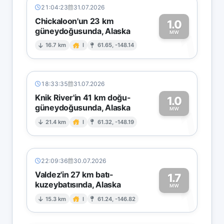
21:04:23
31.07.2026
Chickaloon'un 23 km
1.0
güneydoğusunda, Alaska
1
MW
16.7 km
I
61.65, -148.14
18:33:35
31.07.2026
Knik River'in 41 km doğu-
1.0
güneydoğusunda, Alaska
1
MW
21.4 km
I
61.32, -148.19
22:09:36
30.07.2026
Valdez'in 27 km batı-
1.7
kuzeybatısında, Alaska
1
MW
15.3 km
I
61.24, -146.82