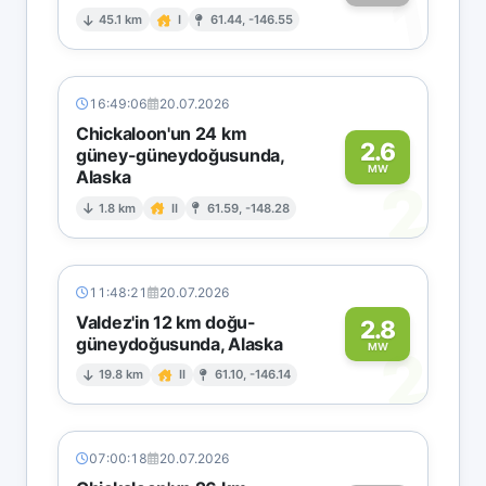
1
45.1 km
I
61.44, -146.55
16:49:06
20.07.2026
Chickaloon'un 24 km
2.6
güney-güneydoğusunda,
MW
Alaska
2
1.8 km
II
61.59, -148.28
11:48:21
20.07.2026
Valdez'in 12 km doğu-
2.8
güneydoğusunda, Alaska
2
MW
19.8 km
II
61.10, -146.14
07:00:18
20.07.2026