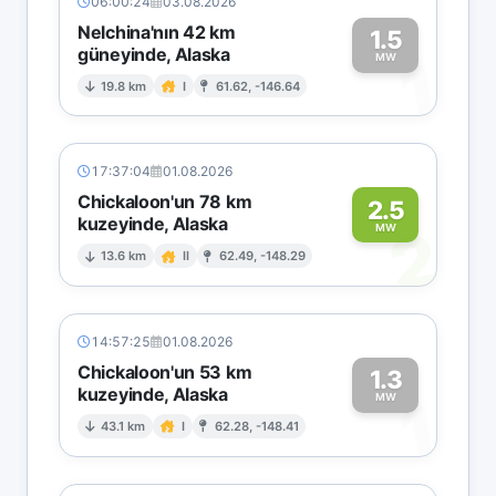
06:00:24
03.08.2026
Nelchina'nın 42 km
1.5
güneyinde, Alaska
1
MW
19.8 km
I
61.62, -146.64
17:37:04
01.08.2026
Chickaloon'un 78 km
2.5
kuzeyinde, Alaska
2
MW
13.6 km
II
62.49, -148.29
14:57:25
01.08.2026
Chickaloon'un 53 km
1.3
kuzeyinde, Alaska
1
MW
43.1 km
I
62.28, -148.41