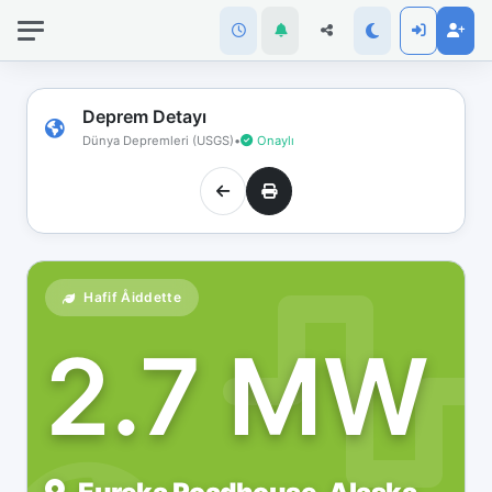
İnternet
bağlantınız
koptu!
Çevrimdışı
Deprem Detayı
moddasınız.
Dünya Depremleri (USGS)
•
Onaylı
Hafif Åiddette
2.7 MW