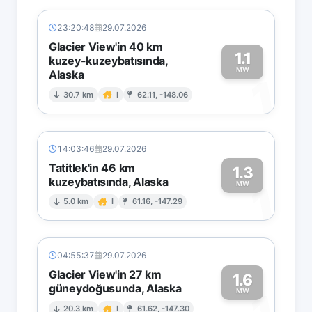
23:20:48
29.07.2026
Glacier View'in 40 km
1.1
kuzey-kuzeybatısında,
MW
Alaska
1
30.7 km
I
62.11, -148.06
14:03:46
29.07.2026
Tatitlek'in 46 km
1.3
kuzeybatısında, Alaska
1
MW
5.0 km
I
61.16, -147.29
04:55:37
29.07.2026
Glacier View'in 27 km
1.6
güneydoğusunda, Alaska
MW
20.3 km
I
61.62, -147.30