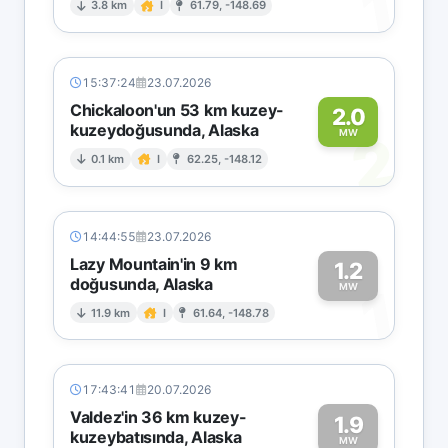
1
3.8 km
I
61.79, -148.69
15:37:24
23.07.2026
Chickaloon'un 53 km kuzey-
2.0
kuzeydoğusunda, Alaska
2
MW
0.1 km
I
62.25, -148.12
14:44:55
23.07.2026
Lazy Mountain'in 9 km
1.2
doğusunda, Alaska
1
MW
11.9 km
I
61.64, -148.78
17:43:41
20.07.2026
Valdez'in 36 km kuzey-
1.9
kuzeybatısında, Alaska
MW