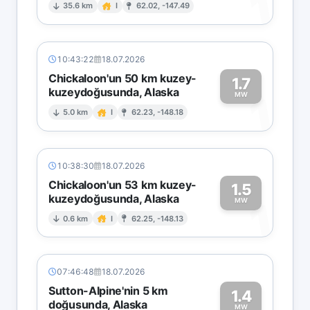
1
35.6 km
I
62.02, -147.49
10:43:22
18.07.2026
Chickaloon'un 50 km kuzey-
1.7
kuzeydoğusunda, Alaska
1
MW
5.0 km
I
62.23, -148.18
10:38:30
18.07.2026
Chickaloon'un 53 km kuzey-
1.5
kuzeydoğusunda, Alaska
1
MW
0.6 km
I
62.25, -148.13
07:46:48
18.07.2026
Sutton-Alpine'nin 5 km
1.4
doğusunda, Alaska
MW