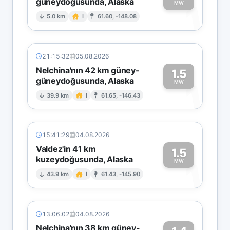
güneydoğusunda, Alaska
1
MW
5.0 km
I
61.60, -148.08
21:15:32
05.08.2026
Nelchina'nın 42 km güney-
1.5
güneydoğusunda, Alaska
1
MW
39.9 km
I
61.65, -146.43
15:41:29
04.08.2026
Valdez'in 41 km
1.5
kuzeydoğusunda, Alaska
1
MW
43.9 km
I
61.43, -145.90
13:06:02
04.08.2026
Nelchina'nın 38 km güney-