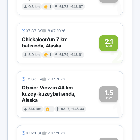
1
0.3 km
I
61.78, -148.67
07:37:39
18.07.2026
Chickaloon'un 7 km
2.1
batısında, Alaska
2
MW
5.0 km
I
61.79, -148.61
15:33:14
17.07.2026
Glacier View'in 44 km
1.5
kuzey-kuzeybatısında,
MW
Alaska
1
31.0 km
I
62.17, -148.00
07:21:30
17.07.2026