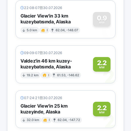
22:08:07
30.07.2026
Glacier View'in 33 km
0.9
kuzeybatısında, Alaska
0
MW
5.0 km
I
62.04, -148.07
09:09:07
30.07.2026
Valdez'in 46 km kuzey-
2.2
kuzeybatısında, Alaska
2
MW
19.2 km
I
61.53, -146.62
07:24:21
30.07.2026
Glacier View'in 25 km
2.2
kuzeyinde, Alaska
2
MW
32.0 km
I
62.04, -147.72