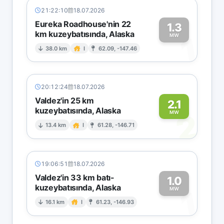
21:22:10
18.07.2026
Eureka Roadhouse'nin 22
1.3
km kuzeybatısında, Alaska
1
MW
38.0 km
I
62.09, -147.46
20:12:24
18.07.2026
Valdez'in 25 km
2.1
kuzeybatısında, Alaska
2
MW
13.4 km
I
61.28, -146.71
19:06:51
18.07.2026
Valdez'in 33 km batı-
1.0
kuzeybatısında, Alaska
1
MW
16.1 km
I
61.23, -146.93