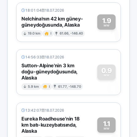
18:01:04
18.07.2026
Nelchina'nın 42 km güney-
1.9
güneydoğusunda, Alaska
1
MW
19.0 km
I
61.66, -146.40
14:56:33
18.07.2026
Sutton-Alpine'nin 3 km
0.9
doğu-güneydoğusunda,
MW
Alaska
0
5.9 km
I
61.77, -148.70
13:42:07
18.07.2026
Eureka Roadhouse'nin 18
1.1
km batı-kuzeybatısında,
MW
Alaska