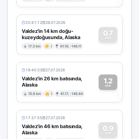
1
20:41:12
28.07.2026
Valdez'in 14 km doğu-
0.7
kuzeydoğusunda, Alaska
0
MW
17.3 km
I
61.19, -146.11
18:40:33
27.07.2026
Valdez'in 26 km batısında,
1.2
Alaska
1
MW
10.8 km
I
61.17, -146.84
17:37:55
27.07.2026
Valdez'in 46 km batısında,
0.9
Alaska
MW