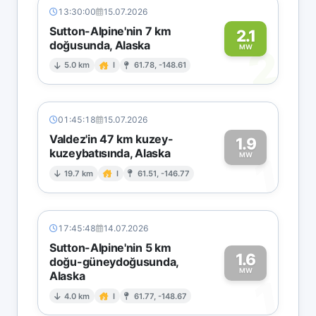
13:30:00
15.07.2026
Sutton-Alpine'nin 7 km
2.1
doğusunda, Alaska
2
MW
5.0 km
I
61.78, -148.61
01:45:18
15.07.2026
Valdez'in 47 km kuzey-
1.9
kuzeybatısında, Alaska
1
MW
19.7 km
I
61.51, -146.77
17:45:48
14.07.2026
Sutton-Alpine'nin 5 km
1.6
doğu-güneydoğusunda,
MW
Alaska
1
4.0 km
I
61.77, -148.67