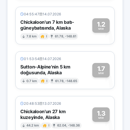
04:55:47
14.07.2026
Chickaloon'un 7 km batı-
1.2
güneybatısında, Alaska
1
MW
7.8 km
I
61.78, -148.61
01:53:54
14.07.2026
Sutton-Alpine'nin 5 km
1.7
doğusunda, Alaska
1
MW
0.7 km
I
61.78, -148.65
20:48:53
13.07.2026
Chickaloon'un 27 km
1.3
kuzeyinde, Alaska
1
MW
44.2 km
I
62.04, -148.36