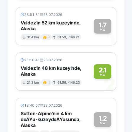
23:51:31
23.07.2026
Valdez'in 52 km kuzeyinde,
1.7
Alaska
1
MW
31.4 km
I
61.59, -146.21
21:10:41
23.07.2026
Valdez'in 48 km kuzeyinde,
2.1
Alaska
2
MW
21.3 km
I
61.56, -146.23
18:40:07
23.07.2026
Sutton-Alpine'nin 4 km
1.2
doÄŸu-kuzeydoÄŸusunda,
MW
Alaska