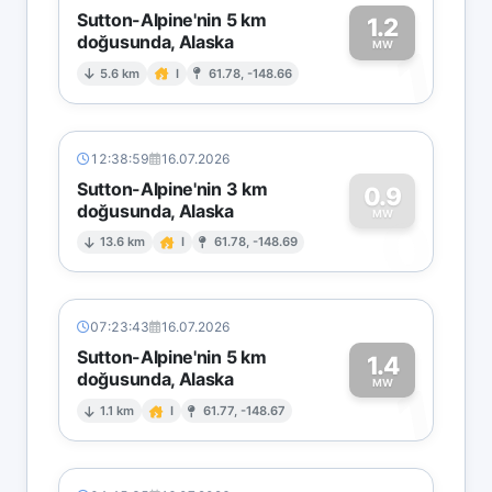
Sutton-Alpine'nin 5 km
1.2
doğusunda, Alaska
1
MW
5.6 km
I
61.78, -148.66
12:38:59
16.07.2026
Sutton-Alpine'nin 3 km
0.9
doğusunda, Alaska
0
MW
13.6 km
I
61.78, -148.69
07:23:43
16.07.2026
Sutton-Alpine'nin 5 km
1.4
doğusunda, Alaska
1
MW
1.1 km
I
61.77, -148.67