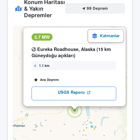
Konum Haritası
& Yakın
99 Deprem
Depremler
×
2.7 MW
11.05 02:10
Eureka Roadhouse, Alaska (15 km
Güneydoğu açıkları)
1.1 km
Ana Deprem
USGS Raporu