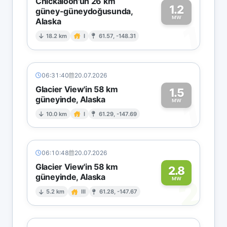
Chickaloon'un 26 km
1.2
güney-güneydoğusunda,
MW
Alaska
1
18.2 km
I
61.57, -148.31
06:31:40
20.07.2026
Glacier View'in 58 km
1.5
güneyinde, Alaska
1
MW
10.0 km
I
61.29, -147.69
06:10:48
20.07.2026
Glacier View'in 58 km
2.8
güneyinde, Alaska
2
MW
5.2 km
III
61.28, -147.67