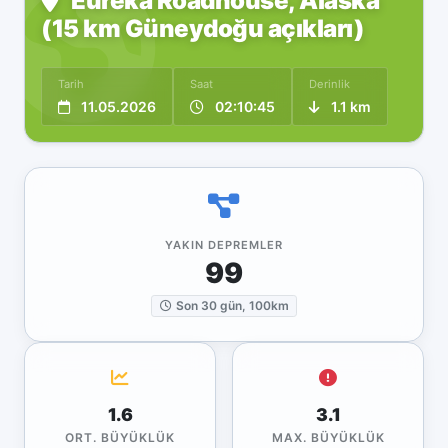
Eureka Roadhouse, Alaska
(15 km Güneydoğu açıkları)
Tarih
Saat
Derinlik
11.05.2026
02:10:45
1.1 km
YAKIN DEPREMLER
99
Son 30 gün, 100km
1.6
3.1
ORT. BÜYÜKLÜK
MAX. BÜYÜKLÜK