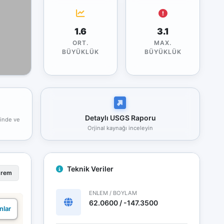
1.6
3.1
ORT.
MAX.
BÜYÜKLÜK
BÜYÜKLÜK
Detaylı USGS Raporu
rinde ve
Orjinal kaynağı inceleyin
Teknik Veriler
prem
ENLEM / BOYLAM
62.0600 / -147.3500