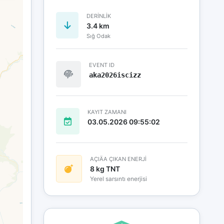
DERINLIK
3.4 km
Sığ Odak
EVENT ID
aka2026iscizz
KAYIT ZAMANI
03.05.2026 09:55:02
AÇIÄA ÇIKAN ENERJİ
8 kg TNT
Yerel sarsıntı enerjisi