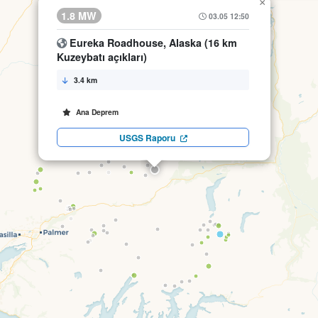
×
1.8 MW
03.05 12:50
Eureka Roadhouse, Alaska (16 km
Kuzeybatı açıkları)
3.4 km
Ana Deprem
USGS Raporu