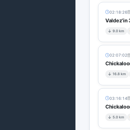
02:18:26
Valdez'in 
9.0 km
02:07:02
Chickaloo
16.8 km
03:16:14
Chickaloo
5.0 km