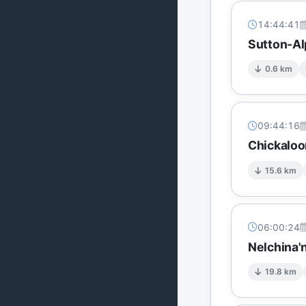
14:44:41
Sutton-Al
0.6 km
09:44:16
Chickaloo
15.6 km
06:00:24
Nelchina'
19.8 km