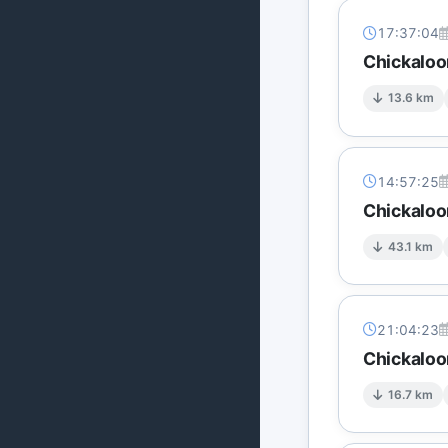
17:37:04
Chickaloo
13.6 km
14:57:25
Chickaloo
43.1 km
21:04:23
Chickaloo
16.7 km