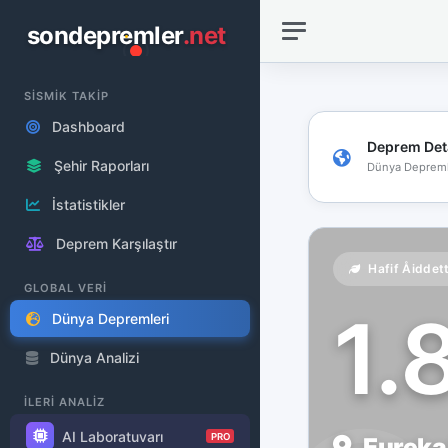
sondepremler
.net
SİSMİK TAKİP
Dashboard
Deprem Det
Şehir Raporları
Dünya Depreml
İstatistikler
Deprem Karşılaştır
Hafif Åiddet
GLOBAL VERİ
1.
Dünya Depremleri
Dünya Analizi
İLERİ ANALİZ
AI Laboratuvarı
PRO
Eureka 