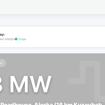
İnternet
bağlantınız
koptu!
Çevrimdışı
moddasınız.
ayı
eri (USGS)
•
Onaylı
te
8 MW
Roadhouse, Alaska (16 km Kuzeybatı