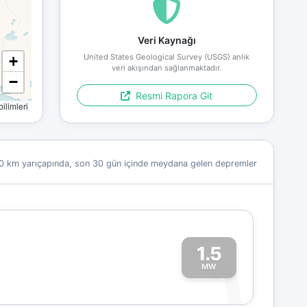
Veri Kaynağı
United States Geological Survey (USGS) anlık
+
veri akışından sağlanmaktadır.
−
Resmi Rapora Git
limleri
0 km yarıçapında, son 30 gün içinde meydana gelen depremler
1.5
1
MW