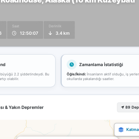
Saat
Derinlik
6
12:50:07
3.4 km
end
Zamanlama İstatistiği
 büyüğü 2.2 şiddetindeydi. Bu
Öğle/İkindi:
İnsanların aktif olduğu, iş yerle
çı olabilir.
okullarda yakalandığı saatler.
sı & Yakın Depremler
89 De