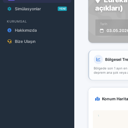
açıkları)
Simülasyonlar
YENİ
KURUMSAL
Tarih
Hakkımızda
03.05.202
Bize Ulaşın
Bölgesel Tr
Bölgede son 1 ayın en
deprem ana şok veya art
Konum Harita