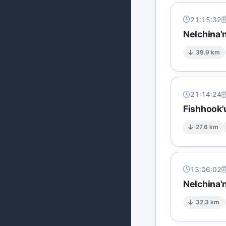
21:15:32
Nelchina'
39.9 km
21:14:24
Fishhook'
27.6 km
13:06:02
Nelchina'
32.3 km