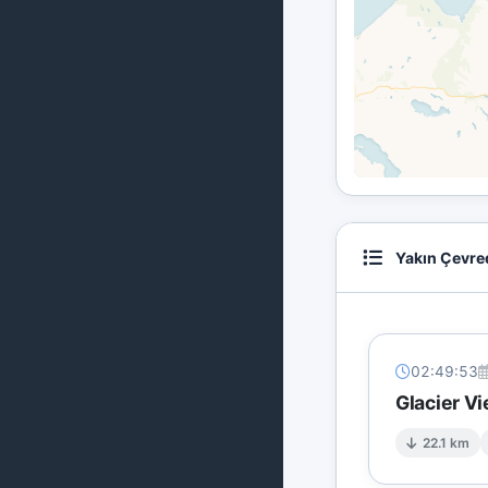
Yakın Çevre
02:49:53
Glacier V
22.1 km