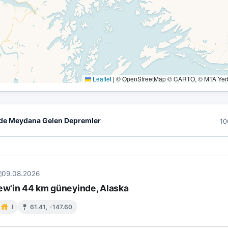
Leaflet
|
© OpenStreetMap © CARTO, © MTA Yerbi
de Meydana Gelen Depremler
10
09.08.2026
iew'in 44 km güneyinde, Alaska
I
61.41, -147.60