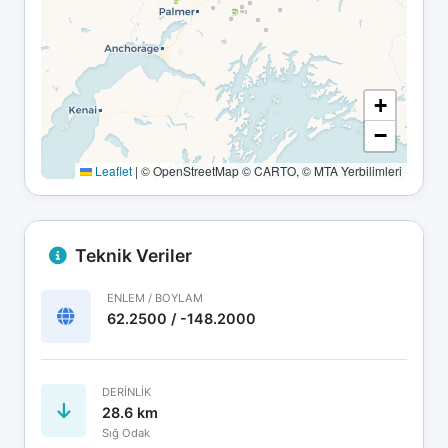
+
−
Leaflet
|
© OpenStreetMap © CARTO, © MTA Yerbilimleri
Teknik Veriler
ENLEM / BOYLAM
62.2500 / -148.2000
DERINLIK
28.6 km
Sığ Odak