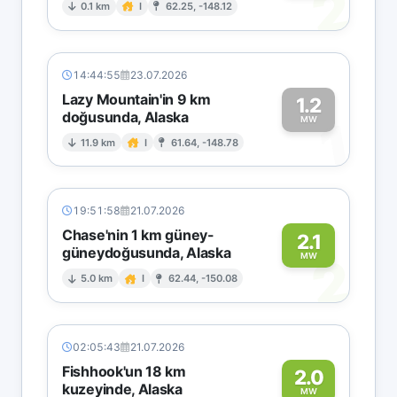
2
0.1 km
I
62.25, -148.12
14:44:55
23.07.2026
Lazy Mountain'in 9 km
1.2
doğusunda, Alaska
1
MW
11.9 km
I
61.64, -148.78
19:51:58
21.07.2026
Chase'nin 1 km güney-
2.1
güneydoğusunda, Alaska
2
MW
5.0 km
I
62.44, -150.08
02:05:43
21.07.2026
Fishhook'un 18 km
2.0
kuzeyinde, Alaska
MW