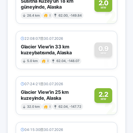
Susitna Kuzey'un 18 km
2.0
güneyinde, Alaska
2
MW
26.4 km
I
62.00, -149.84
22:08:07
30.07.2026
Glacier View'in 33 km
0.9
kuzeybatısında, Alaska
0
MW
5.0 km
I
62.04, -148.07
07:24:21
30.07.2026
Glacier View'in 25 km
2.2
kuzeyinde, Alaska
2
MW
32.0 km
I
62.04, -147.72
04:15:30
30.07.2026