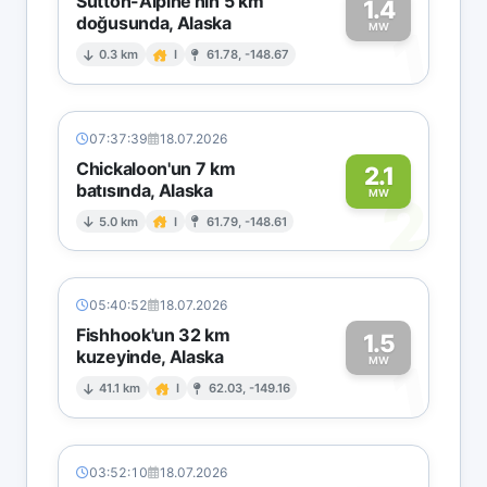
Sutton-Alpine'nin 5 km
1.4
doğusunda, Alaska
1
MW
0.3 km
I
61.78, -148.67
07:37:39
18.07.2026
Chickaloon'un 7 km
2.1
batısında, Alaska
2
MW
5.0 km
I
61.79, -148.61
05:40:52
18.07.2026
Fishhook'un 32 km
1.5
kuzeyinde, Alaska
1
MW
41.1 km
I
62.03, -149.16
03:52:10
18.07.2026