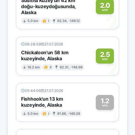
Susitna Kuzey'un 42 km
2.0
doğu-kuzeydoğusunda,
MW
Alaska
2
5.0 km
I
62.34, -149.12
06:28:59
27.07.2026
Chickaloon'un 58 km
2.5
kuzeyinde, Alaska
2
MW
18.2 km
II
62.31, -148.68
05:44:06
27.07.2026
Fishhook'un 13 km
1.2
kuzeyinde, Alaska
1
MW
5.0 km
I
61.86, -149.28