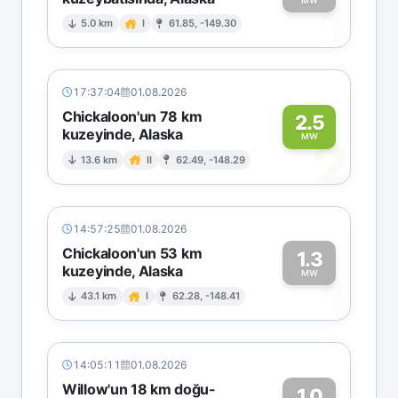
1
MW
5.0 km
I
61.85, -149.30
17:37:04
01.08.2026
Chickaloon'un 78 km
2.5
kuzeyinde, Alaska
2
MW
13.6 km
II
62.49, -148.29
14:57:25
01.08.2026
Chickaloon'un 53 km
1.3
kuzeyinde, Alaska
1
MW
43.1 km
I
62.28, -148.41
14:05:11
01.08.2026
Willow'un 18 km doğu-
1.0