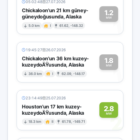
05:02:48
27.07.2026
Chickaloon'un 21 km güney-
1.2
güneydoğusunda, Alaska
1
MW
5.0 km
I
61.62, -148.32
19:45:27
26.07.2026
Chickaloon'un 36 km kuzey-
1.8
kuzeydoÄŸusunda, Alaska
1
MW
36.0 km
I
62.09, -148.17
23:14:49
25.07.2026
Houston'un 17 km kuzey-
2.8
kuzeydoÄŸusunda, Alaska
2
MW
18.3 km
II
61.78, -149.71