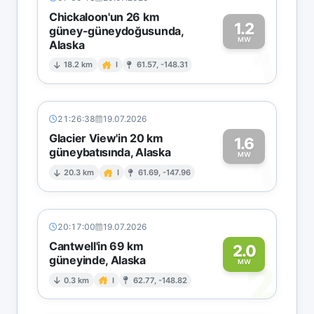
Chickaloon'un 26 km
1.2
güney-güneydoğusunda,
MW
Alaska
1
18.2 km
I
61.57, -148.31
21:26:38
19.07.2026
Glacier View'in 20 km
1.6
güneybatısında, Alaska
1
MW
20.3 km
I
61.69, -147.96
20:17:00
19.07.2026
Cantwell'in 69 km
2.0
güneyinde, Alaska
2
MW
0.3 km
I
62.77, -148.82