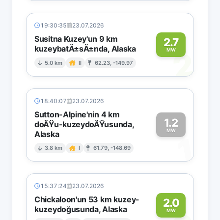
19:30:35
23.07.2026
Susitna Kuzey'un 9 km
2.7
kuzeybatÄ±sÄ±nda, Alaska
2
MW
5.0 km
II
62.23, -149.97
18:40:07
23.07.2026
Sutton-Alpine'nin 4 km
1.2
doÄŸu-kuzeydoÄŸusunda,
MW
Alaska
1
3.8 km
I
61.79, -148.69
15:37:24
23.07.2026
Chickaloon'un 53 km kuzey-
2.0
kuzeydoğusunda, Alaska
MW