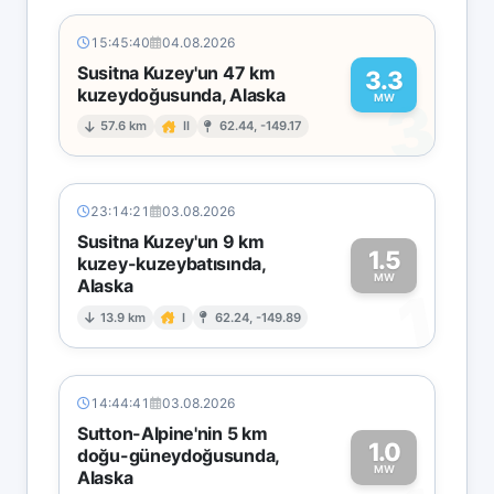
15:45:40
04.08.2026
Susitna Kuzey'un 47 km
3.3
kuzeydoğusunda, Alaska
3
MW
57.6 km
II
62.44, -149.17
23:14:21
03.08.2026
Susitna Kuzey'un 9 km
1.5
kuzey-kuzeybatısında,
MW
Alaska
1
13.9 km
I
62.24, -149.89
14:44:41
03.08.2026
Sutton-Alpine'nin 5 km
1.0
doğu-güneydoğusunda,
MW
Alaska