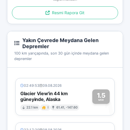
Resmi Rapora Git
Yakın Çevrede Meydana Gelen
Depremler
100 km yarıçapında, son 30 gün içinde meydana gelen
depremler
02:49:53
09.08.2026
Glacier View'in 44 km
1.5
güneyinde, Alaska
1
MW
22.1 km
I
61.41, -147.60
22:17:20
08.08.2026