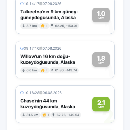
19:14:17
07.08.2026
Talkeetna'nın 9 km güney-
1.0
güneydoğusunda, Alaska
1
MW
8.7 km
I
62.25, -150.01
09:17:10
07.08.2026
Willow'un 16 km doğu-
1.8
kuzeydoğusunda, Alaska
1
MW
0.6 km
I
61.80, -149.74
10:18:28
06.08.2026
Chase'nin 44 km
2.1
kuzeydoğusunda, Alaska
2
MW
81.5 km
I
62.76, -149.54