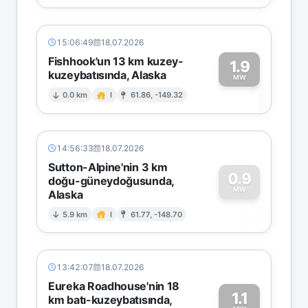
15:06:49
18.07.2026
Fishhook'un 13 km kuzey-
1.9
kuzeybatısında, Alaska
1
MW
0.0 km
I
61.86, -149.32
14:56:33
18.07.2026
Sutton-Alpine'nin 3 km
0.9
doğu-güneydoğusunda,
MW
Alaska
0
5.9 km
I
61.77, -148.70
13:42:07
18.07.2026
Eureka Roadhouse'nin 18
1.1
km batı-kuzeybatısında,