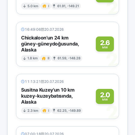
2
5.0 km
I
61.91, -149.21
16:49:06
20.07.2026
Chickaloon'un 24 km
2.6
güney-güneydoğusunda,
MW
Alaska
2
1.8 km
II
61.59, -148.28
11:13:21
20.07.2026
Susitna Kuzey'un 10 km
2.0
kuzey-kuzeybatısında,
MW
Alaska
2
2.3 km
I
62.25, -149.89
07:00:18
20.07.2026