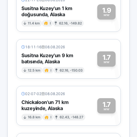
Susitna Kuzey'un 1 km
1.9
doğusunda, Alaska
1
MW
11.4 km
I
62.16, -149.82
18:11:16
08.08.2026
Susitna Kuzey'un 9 km
1.7
batısında, Alaska
1
MW
12.5 km
I
62.16, -150.03
02:07:02
08.08.2026
Chickaloon'un 71 km
1.7
kuzeyinde, Alaska
1
MW
16.8 km
I
62.43, -148.27