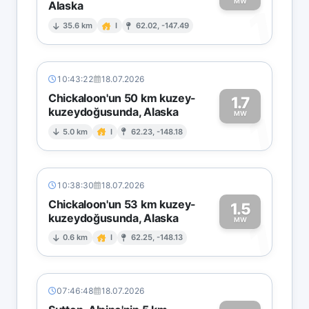
MW
Alaska
1
35.6 km
I
62.02, -147.49
10:43:22
18.07.2026
Chickaloon'un 50 km kuzey-
1.7
kuzeydoğusunda, Alaska
1
MW
5.0 km
I
62.23, -148.18
10:38:30
18.07.2026
Chickaloon'un 53 km kuzey-
1.5
kuzeydoğusunda, Alaska
1
MW
0.6 km
I
62.25, -148.13
07:46:48
18.07.2026