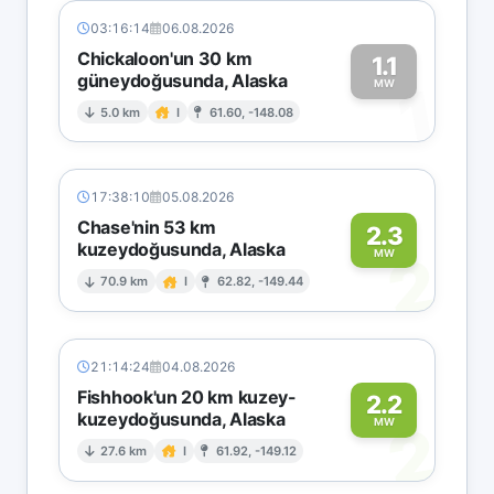
03:16:14
06.08.2026
Chickaloon'un 30 km
1.1
güneydoğusunda, Alaska
1
MW
5.0 km
I
61.60, -148.08
17:38:10
05.08.2026
Chase'nin 53 km
2.3
kuzeydoğusunda, Alaska
2
MW
70.9 km
I
62.82, -149.44
21:14:24
04.08.2026
Fishhook'un 20 km kuzey-
2.2
kuzeydoğusunda, Alaska
2
MW
27.6 km
I
61.92, -149.12