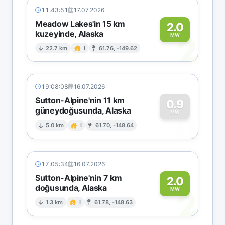
11:43:51
17.07.2026
Meadow Lakes'in 15 km
2.0
kuzeyinde, Alaska
2
MW
22.7 km
I
61.76, -149.62
19:08:08
16.07.2026
Sutton-Alpine'nin 11 km
0.9
güneydoğusunda, Alaska
0
MW
5.0 km
I
61.70, -148.64
17:05:34
16.07.2026
Sutton-Alpine'nin 7 km
2.0
doğusunda, Alaska
2
MW
1.3 km
I
61.78, -148.63