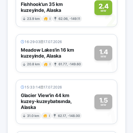
Fishhook'un 35 km
2.4
kuzeyinde, Alaska
2
MW
23.9 km
I
62.06, -149.11
16:29:03
17.07.2026
Meadow Lakes'in 16 km
1.4
kuzeyinde, Alaska
1
MW
20.8 km
I
61.77, -149.60
15:33:14
17.07.2026
Glacier View'in 44 km
1.5
kuzey-kuzeybatısında,
MW
Alaska
1
31.0 km
I
62.17, -148.00