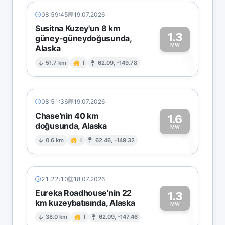
08:59:45
19.07.2026
Susitna Kuzey'un 8 km
1.3
güney-güneydoğusunda,
MW
Alaska
1
51.7 km
I
62.09, -149.78
08:51:36
19.07.2026
Chase'nin 40 km
1.6
doğusunda, Alaska
1
MW
0.6 km
I
62.46, -149.32
21:22:10
18.07.2026
Eureka Roadhouse'nin 22
1.3
km kuzeybatısında, Alaska
1
MW
38.0 km
I
62.09, -147.46