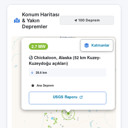
Konum Haritası
& Yakın
100 Deprem
Depremler
×
2.7 MW
08.05 23:04
Chickaloon, Alaska (52 km Kuzey-
Kuzeydoğu açıkları)
28.6 km
Ana Deprem
USGS Raporu