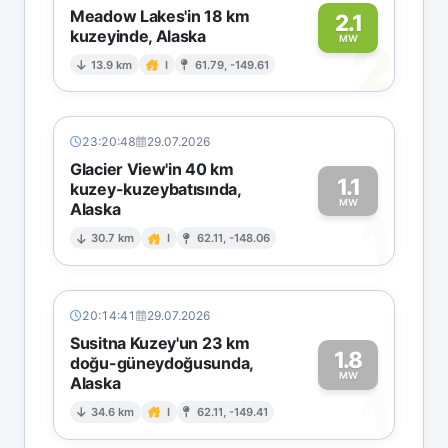
Meadow Lakes'in 18 km
2.1
kuzeyinde, Alaska
2
MW
13.9 km
I
61.79, -149.61
23:20:48
29.07.2026
Glacier View'in 40 km
1.1
kuzey-kuzeybatısında,
MW
Alaska
1
30.7 km
I
62.11, -148.06
20:14:41
29.07.2026
Susitna Kuzey'un 23 km
1.8
doğu-güneydoğusunda,
MW
Alaska
1
34.6 km
I
62.11, -149.41