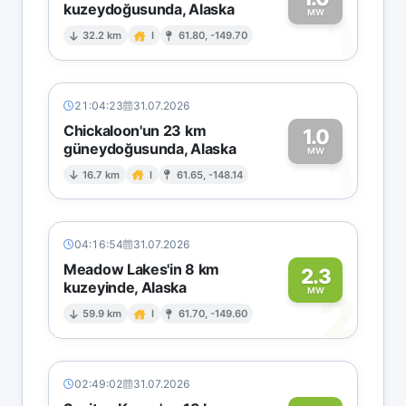
kuzeydoğusunda, Alaska
1
MW
32.2 km
I
61.80, -149.70
21:04:23
31.07.2026
Chickaloon'un 23 km
1.0
güneydoğusunda, Alaska
1
MW
16.7 km
I
61.65, -148.14
04:16:54
31.07.2026
Meadow Lakes'in 8 km
2.3
kuzeyinde, Alaska
2
MW
59.9 km
I
61.70, -149.60
02:49:02
31.07.2026