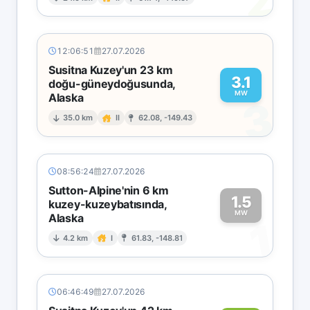
2
12:06:51
27.07.2026
Susitna Kuzey'un 23 km
3.1
doğu-güneydoğusunda,
MW
Alaska
3
35.0 km
II
62.08, -149.43
08:56:24
27.07.2026
Sutton-Alpine'nin 6 km
1.5
kuzey-kuzeybatısında,
MW
Alaska
1
4.2 km
I
61.83, -148.81
06:46:49
27.07.2026