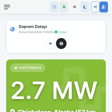
İnternet
bağlantınız
koptu!
Çevrimdışı
Deprem Detayı
moddasınız.
Dünya Depremleri (USGS)
•
Onaylı
Hafif Åiddette
2.7 MW