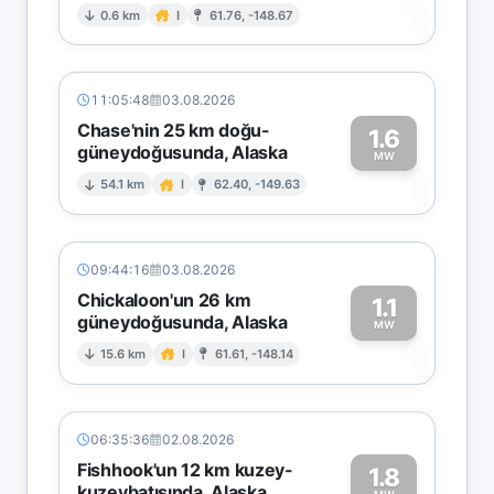
1
0.6 km
I
61.76, -148.67
11:05:48
03.08.2026
Chase'nin 25 km doğu-
1.6
güneydoğusunda, Alaska
1
MW
54.1 km
I
62.40, -149.63
09:44:16
03.08.2026
Chickaloon'un 26 km
1.1
güneydoğusunda, Alaska
1
MW
15.6 km
I
61.61, -148.14
06:35:36
02.08.2026
Fishhook'un 12 km kuzey-
1.8
kuzeybatısında, Alaska