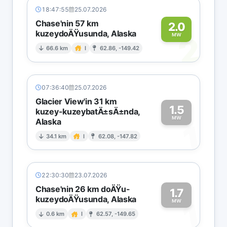
18:47:55
25.07.2026
Chase'nin 57 km
2.0
kuzeydoÄŸusunda, Alaska
2
MW
66.6 km
I
62.86, -149.42
07:36:40
25.07.2026
Glacier View'in 31 km
1.5
kuzey-kuzeybatÄ±sÄ±nda,
MW
Alaska
1
34.1 km
I
62.08, -147.82
22:30:30
23.07.2026
Chase'nin 26 km doÄŸu-
1.7
kuzeydoÄŸusunda, Alaska
1
MW
0.6 km
I
62.57, -149.65