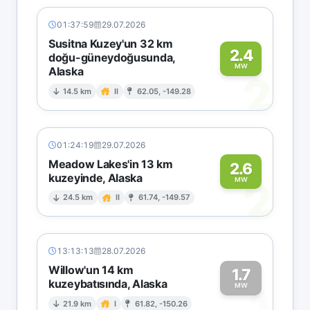
01:37:59
29.07.2026
Susitna Kuzey'un 32 km
2.4
doğu-güneydoğusunda,
MW
Alaska
2
14.5 km
II
62.05, -149.28
01:24:19
29.07.2026
Meadow Lakes'in 13 km
2.6
kuzeyinde, Alaska
2
MW
24.5 km
II
61.74, -149.57
13:13:13
28.07.2026
Willow'un 14 km
1.7
kuzeybatısında, Alaska
1
MW
21.9 km
I
61.82, -150.26