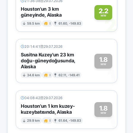
21:36:38
29.07.2026
Houston'un 3 km
2.2
güneyinde, Alaska
2
MW
59.5 km
I
61.60, -149.83
20:14:41
29.07.2026
Susitna Kuzey'un 23 km
1.8
doğu-güneydoğusunda,
MW
Alaska
1
34.6 km
I
62.11, -149.41
04:08:42
29.07.2026
Houston'un 1 km kuzey-
1.8
kuzeybatısında, Alaska
1
MW
29.9 km
I
61.64, -149.83