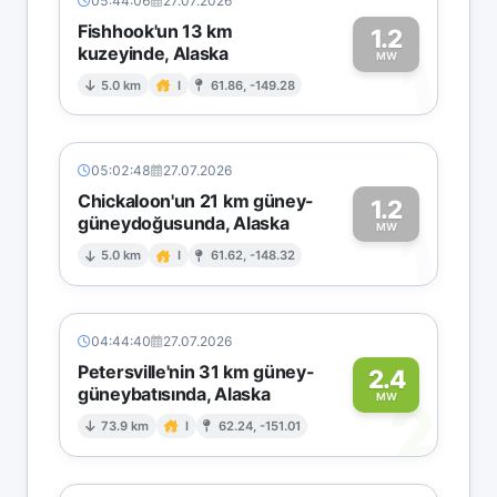
05:44:06
27.07.2026
Fishhook'un 13 km
1.2
kuzeyinde, Alaska
1
MW
5.0 km
I
61.86, -149.28
05:02:48
27.07.2026
Chickaloon'un 21 km güney-
1.2
güneydoğusunda, Alaska
1
MW
5.0 km
I
61.62, -148.32
04:44:40
27.07.2026
Petersville'nin 31 km güney-
2.4
güneybatısında, Alaska
2
MW
73.9 km
I
62.24, -151.01