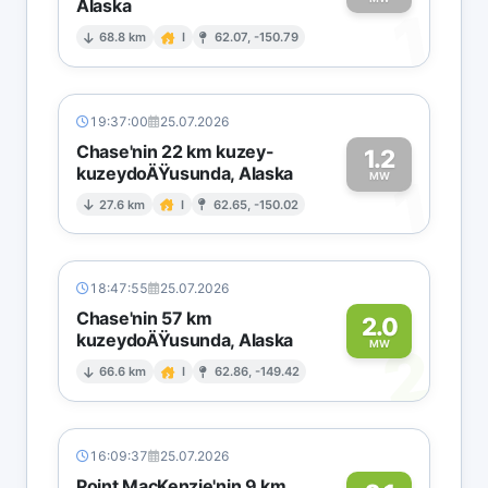
Alaska
1
68.8 km
I
62.07, -150.79
19:37:00
25.07.2026
Chase'nin 22 km kuzey-
1.2
kuzeydoÄŸusunda, Alaska
1
MW
27.6 km
I
62.65, -150.02
18:47:55
25.07.2026
Chase'nin 57 km
2.0
kuzeydoÄŸusunda, Alaska
2
MW
66.6 km
I
62.86, -149.42
16:09:37
25.07.2026
Point MacKenzie'nin 9 km