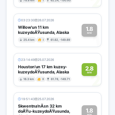
2
78.8 km
I
62.24, -150.93
03:23:30
26.07.2026
Willow'un 11 km
1.8
kuzeydoÄŸusunda, Alaska
1
MW
25.4 km
I
61.82, -149.89
23:14:49
25.07.2026
Houston'un 17 km kuzey-
2.8
kuzeydoÄŸusunda, Alaska
2
MW
18.3 km
II
61.78, -149.71
19:51:43
25.07.2026
Skwentna'nÄ±n 32 km
1.8
doÄŸu-kuzeydoÄŸusunda,
MW