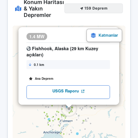
Konum Haritası
& Yakın
159 Deprem
Depremler
×
1.4 MW
08.05 19:04
Fishhook, Alaska (29 km Kuzey
açıkları)
0.1 km
Ana Deprem
USGS Raporu