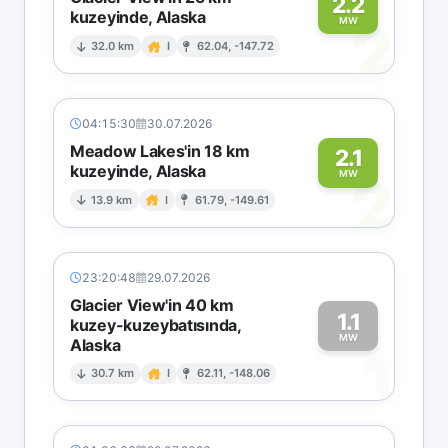
2.2
kuzeyinde, Alaska
2
MW
32.0 km
I
62.04, -147.72
04:15:30
30.07.2026
Meadow Lakes'in 18 km
2.1
kuzeyinde, Alaska
2
MW
13.9 km
I
61.79, -149.61
23:20:48
29.07.2026
Glacier View'in 40 km
1.1
kuzey-kuzeybatısında,
MW
Alaska
1
30.7 km
I
62.11, -148.06