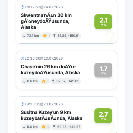
18:17:53
24.07.2026
Skwentna'nÄ±n 30 km
2.1
gÃ¼neydoÄŸusunda,
MW
Alaska
2
72.1 km
I
61.84, -150.91
22:30:30
23.07.2026
Chase'nin 26 km doÄŸu-
1.7
kuzeydoÄŸusunda, Alaska
1
MW
0.6 km
I
62.57, -149.65
19:30:35
23.07.2026
Susitna Kuzey'un 9 km
2.7
kuzeybatÄ±sÄ±nda, Alaska
2
MW
5.0 km
II
62.23, -149.97