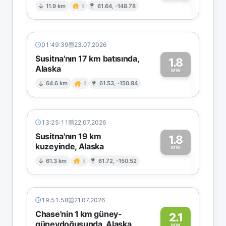
1
11.9 km
I
61.64, -148.78
01:49:39
23.07.2026
Susitna'nın 17 km batısında,
1.8
Alaska
1
MW
64.6 km
I
61.53, -150.84
13:25:11
22.07.2026
Susitna'nın 19 km
1.8
kuzeyinde, Alaska
1
MW
61.3 km
I
61.72, -150.52
19:51:58
21.07.2026
Chase'nin 1 km güney-
2.1
güneydoğusunda, Alaska
MW