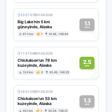
23:57:07
01.08.2026
Big Lake'nin 5 km
1.1
güneyinde, Alaska
1
MW
67.3 km
I
61.48, -149.94
17:37:04
01.08.2026
Chickaloon'un 78 km
2.5
kuzeyinde, Alaska
2
MW
13.6 km
II
62.49, -148.29
14:57:25
01.08.2026
Chickaloon'un 53 km
1.3
kuzeyinde, Alaska
MW
43.1 km
I
62.28, -148.41