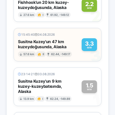
Fishhook'un 20 km kuzey-
2.2
kuzeydoğusunda, Alaska
2
MW
27.6 km
I
61.92, -149.12
15:45:40
04.08.2026
Susitna Kuzey'un 47 km
3.3
kuzeydoğusunda, Alaska
3
MW
57.6 km
II
62.44, -149.17
23:14:21
03.08.2026
Susitna Kuzey'un 9 km
1.5
kuzey-kuzeybatısında,
MW
Alaska
1
13.9 km
I
62.24, -149.89