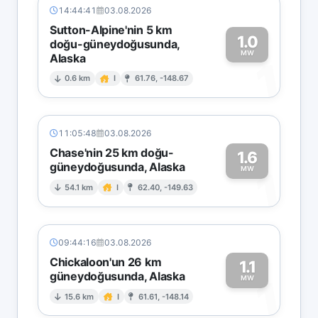
14:44:41
03.08.2026
Sutton-Alpine'nin 5 km
1.0
doğu-güneydoğusunda,
MW
Alaska
1
0.6 km
I
61.76, -148.67
11:05:48
03.08.2026
Chase'nin 25 km doğu-
1.6
güneydoğusunda, Alaska
1
MW
54.1 km
I
62.40, -149.63
09:44:16
03.08.2026
Chickaloon'un 26 km
1.1
güneydoğusunda, Alaska
1
MW
15.6 km
I
61.61, -148.14