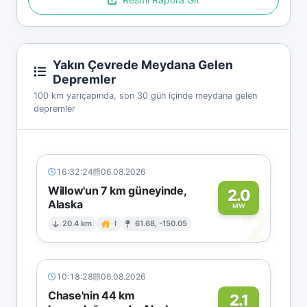
Yakın Çevrede Meydana Gelen
Depremler
100 km yarıçapında, son 30 gün içinde meydana gelen
depremler
16:32:24
06.08.2026
Willow'un 7 km güneyinde,
2.0
Alaska
2
MW
20.4 km
I
61.68, -150.05
10:18:28
06.08.2026
Chase'nin 44 km
2.1