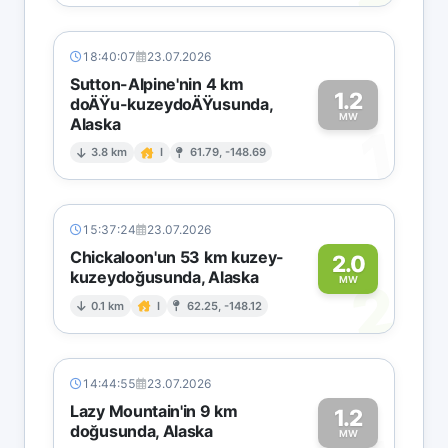
18:40:07
23.07.2026
Sutton-Alpine'nin 4 km
1.2
doÄŸu-kuzeydoÄŸusunda,
MW
Alaska
1
3.8 km
I
61.79, -148.69
15:37:24
23.07.2026
Chickaloon'un 53 km kuzey-
2.0
kuzeydoğusunda, Alaska
2
MW
0.1 km
I
62.25, -148.12
14:44:55
23.07.2026
Lazy Mountain'in 9 km
1.2
doğusunda, Alaska
MW