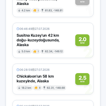
MW
Alaska
1
4.2 km
I
61.83, -148.81
06:46:49
27.07.2026
Susitna Kuzey'un 42 km
2.0
doğu-kuzeydoğusunda,
MW
Alaska
2
5.0 km
I
62.34, -149.12
06:28:59
27.07.2026
Chickaloon'un 58 km
2.5
kuzeyinde, Alaska
2
MW
18.2 km
II
62.31, -148.68