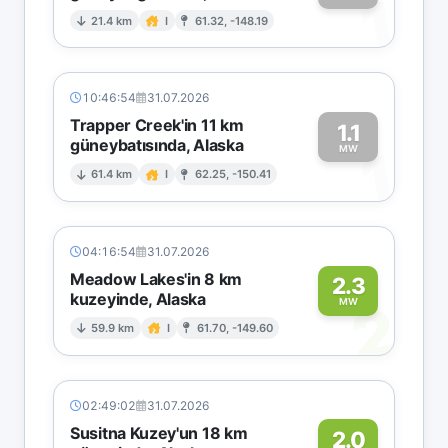
1
21.4 km
I
61.32, -148.19
10:46:54
31.07.2026
Trapper Creek'in 11 km
1.1
güneybatısında, Alaska
1
MW
61.4 km
I
62.25, -150.41
04:16:54
31.07.2026
Meadow Lakes'in 8 km
2.3
kuzeyinde, Alaska
2
MW
59.9 km
I
61.70, -149.60
02:49:02
31.07.2026
Susitna Kuzey'un 18 km
2.0