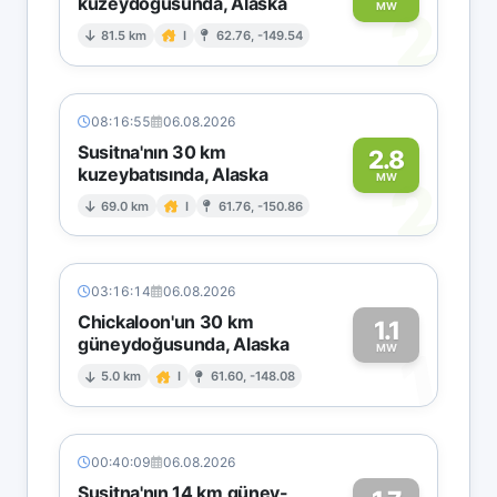
kuzeydoğusunda, Alaska
2
MW
81.5 km
I
62.76, -149.54
08:16:55
06.08.2026
Susitna'nın 30 km
2.8
kuzeybatısında, Alaska
2
MW
69.0 km
I
61.76, -150.86
03:16:14
06.08.2026
Chickaloon'un 30 km
1.1
güneydoğusunda, Alaska
1
MW
5.0 km
I
61.60, -148.08
00:40:09
06.08.2026
Susitna'nın 14 km güney-