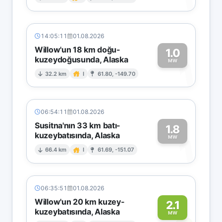
1
14:05:11
01.08.2026
Willow'un 18 km doğu-
1.0
kuzeydoğusunda, Alaska
1
MW
32.2 km
I
61.80, -149.70
06:54:11
01.08.2026
Susitna'nın 33 km batı-
1.8
kuzeybatısında, Alaska
1
MW
66.4 km
I
61.69, -151.07
06:35:51
01.08.2026
Willow'un 20 km kuzey-
2.1
kuzeybatısında, Alaska
MW