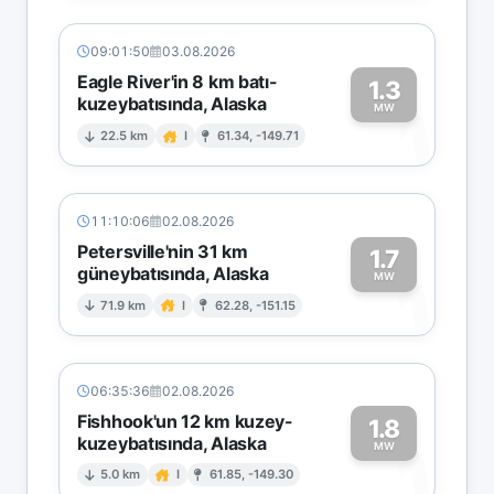
09:01:50
03.08.2026
Eagle River'in 8 km batı-
1.3
kuzeybatısında, Alaska
1
MW
22.5 km
I
61.34, -149.71
11:10:06
02.08.2026
Petersville'nin 31 km
1.7
güneybatısında, Alaska
1
MW
71.9 km
I
62.28, -151.15
06:35:36
02.08.2026
Fishhook'un 12 km kuzey-
1.8
kuzeybatısında, Alaska
1
MW
5.0 km
I
61.85, -149.30