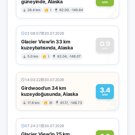
güneyinde, Alaska
2
MW
26.4 km
I
62.00, -149.84
22:08:07
30.07.2026
Glacier View'in 33 km
0.9
kuzeybatısında, Alaska
0
MW
5.0 km
I
62.04, -148.07
14:03:22
30.07.2026
Girdwood'un 34 km
3.4
kuzeydoğusunda, Alaska
3
MW
17.8 km
III
61.17, -148.73
07:24:21
30.07.2026
Glacier View'in 25 km