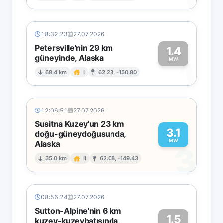
18:32:23
27.07.2026
Petersville'nin 29 km
1.4
güneyinde, Alaska
1
MW
68.4 km
I
62.23, -150.80
12:06:51
27.07.2026
Susitna Kuzey'un 23 km
3.1
doğu-güneydoğusunda,
MW
Alaska
3
35.0 km
II
62.08, -149.43
08:56:24
27.07.2026
Sutton-Alpine'nin 6 km
1.5
kuzey-kuzeybatısında,