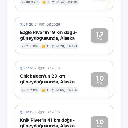
2
60.0 km
I
61.92, -150.18
06:29:04
01.08.2026
Eagle River'in 19 km doğu-
1.7
güneydoğusunda, Alaska
1
MW
21.0 km
I
61.28, -149.21
21:04:23
31.07.2026
Chickaloon'un 23 km
1.0
güneydoğusunda, Alaska
1
MW
16.7 km
I
61.65, -148.14
18:33:35
31.07.2026
Knik River'in 41 km doğu-
1.0
güneydoğusunda, Alaska
MW