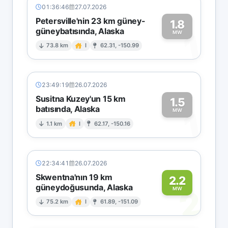
01:36:46
27.07.2026
Petersville'nin 23 km güney-
1.8
güneybatısında, Alaska
1
MW
73.8 km
I
62.31, -150.99
23:49:19
26.07.2026
Susitna Kuzey'un 15 km
1.5
batısında, Alaska
1
MW
1.1 km
I
62.17, -150.16
22:34:41
26.07.2026
Skwentna'nın 19 km
2.2
güneydoğusunda, Alaska
2
MW
75.2 km
I
61.89, -151.09