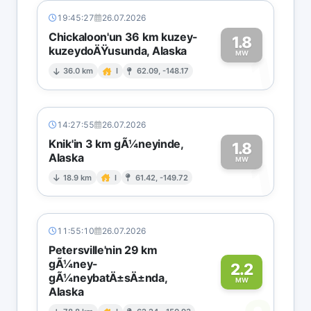
19:45:27
26.07.2026
Chickaloon'un 36 km kuzey-
1.8
kuzeydoÄŸusunda, Alaska
1
MW
36.0 km
I
62.09, -148.17
14:27:55
26.07.2026
Knik'in 3 km gÃ¼neyinde,
1.8
Alaska
1
MW
18.9 km
I
61.42, -149.72
11:55:10
26.07.2026
Petersville'nin 29 km
gÃ¼ney-
2.2
gÃ¼neybatÄ±sÄ±nda,
MW
Alaska