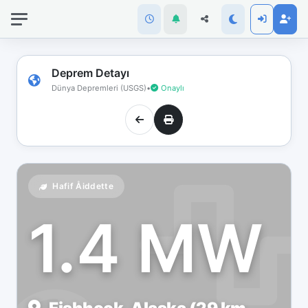
İnternet
bağlantınız
koptu!
Çevrimdışı
Deprem Detayı
moddasınız.
Dünya Depremleri (USGS)
•
Onaylı
Hafif Åiddette
1.4 MW