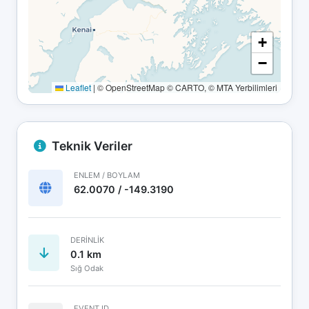
+
−
Leaflet
|
© OpenStreetMap © CARTO, © MTA Yerbilimleri
Teknik Veriler
ENLEM / BOYLAM
62.0070 / -149.3190
DERINLIK
0.1 km
Sığ Odak
EVENT ID