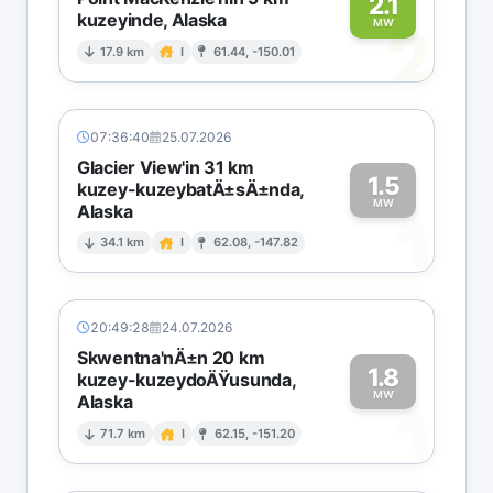
2.1
kuzeyinde, Alaska
2
MW
17.9 km
I
61.44, -150.01
07:36:40
25.07.2026
Glacier View'in 31 km
1.5
kuzey-kuzeybatÄ±sÄ±nda,
MW
Alaska
1
34.1 km
I
62.08, -147.82
20:49:28
24.07.2026
Skwentna'nÄ±n 20 km
1.8
kuzey-kuzeydoÄŸusunda,
MW
Alaska
1
71.7 km
I
62.15, -151.20