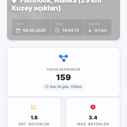
Fishhook, Alaska (29 km
Kuzey açıkları)
Tarih
Saat
Derinlik
08.05.2026
19:04:13
0.1 km
YAKIN DEPREMLER
159
Son 30 gün, 100km
1.8
3.4
ORT. BÜYÜKLÜK
MAX. BÜYÜKLÜK