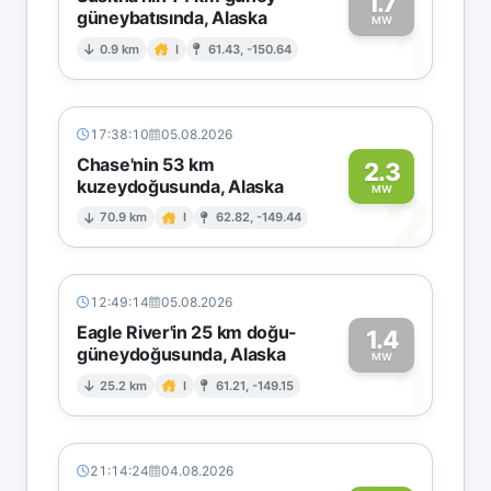
1.7
güneybatısında, Alaska
1
MW
0.9 km
I
61.43, -150.64
17:38:10
05.08.2026
Chase'nin 53 km
2.3
kuzeydoğusunda, Alaska
2
MW
70.9 km
I
62.82, -149.44
12:49:14
05.08.2026
Eagle River'in 25 km doğu-
1.4
güneydoğusunda, Alaska
1
MW
25.2 km
I
61.21, -149.15
21:14:24
04.08.2026