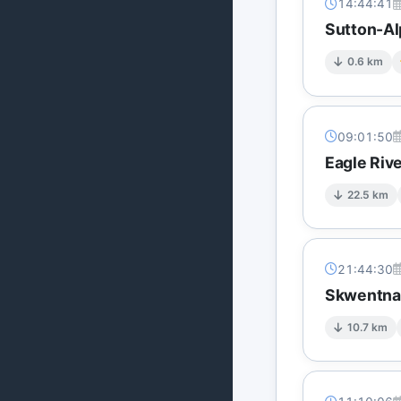
14:44:41
Sutton-Al
0.6 km
09:01:50
Eagle Rive
22.5 km
21:44:30
Skwentna'
10.7 km