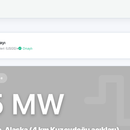
İnternet
bağlantınız
koptu!
Çevrimdışı
moddasınız.
ayı
eri (USGS)
•
Onaylı
te
5 MW
, Alaska (4 km Kuzeydoğu açıkları)