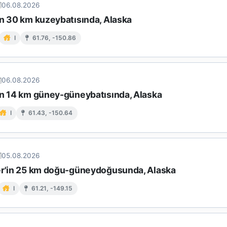
06.08.2026
ın 30 km kuzeybatısında, Alaska
I
61.76, -150.86
06.08.2026
ın 14 km güney-güneybatısında, Alaska
I
61.43, -150.64
05.08.2026
er'in 25 km doğu-güneydoğusunda, Alaska
I
61.21, -149.15