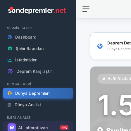
sondepremler
.net
SİSMİK TAKİP
Dashboard
Deprem Det
Şehir Raporları
Dünya Depreml
İstatistikler
Deprem Karşılaştır
Hafif Åiddet
GLOBAL VERİ
1.
Dünya Depremleri
Dünya Analizi
İLERİ ANALİZ
AI Laboratuvarı
PRO
Susitna