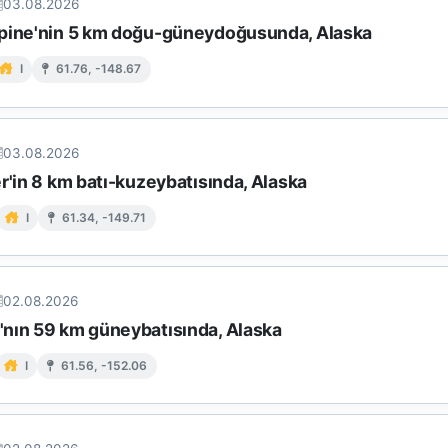
03.08.2026
pine'nin 5 km doğu-güneydoğusunda, Alaska
I
61.76, -148.67
03.08.2026
r'in 8 km batı-kuzeybatısında, Alaska
I
61.34, -149.71
02.08.2026
nın 59 km güneybatısında, Alaska
I
61.56, -152.06