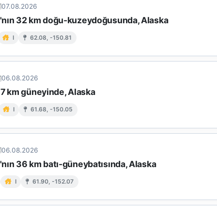
07.08.2026
nın 32 km doğu-kuzeydoğusunda, Alaska
I
62.08, -150.81
06.08.2026
 7 km güneyinde, Alaska
I
61.68, -150.05
06.08.2026
nın 36 km batı-güneybatısında, Alaska
I
61.90, -152.07