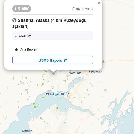
×
1.5 MW
06.05 23:32
Susitna, Alaska (4 km Kuzeydoğu
açıkları)
56.2 km
Ana Deprem
USGS Raporu