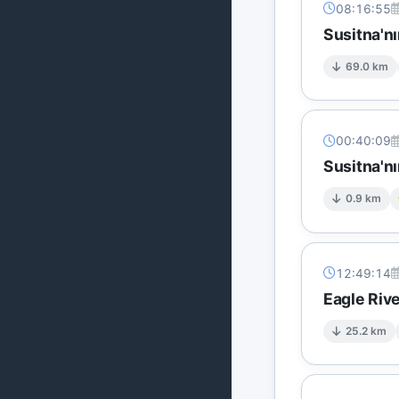
08:16:55
Susitna'n
69.0 km
00:40:09
Susitna'n
0.9 km
12:49:14
Eagle Riv
25.2 km