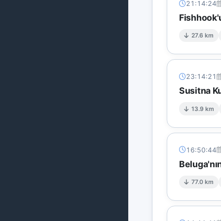
21:14:24
Fishhook'
27.6 km
23:14:21
Susitna K
13.9 km
16:50:44
Beluga'nı
77.0 km