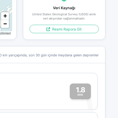
Veri Kaynağı
United States Geological Survey (USGS) anlık
+
veri akışından sağlanmaktadır.
−
Resmi Rapora Git
limleri
0 km yarıçapında, son 30 gün içinde meydana gelen depremler
1.8
1
MW