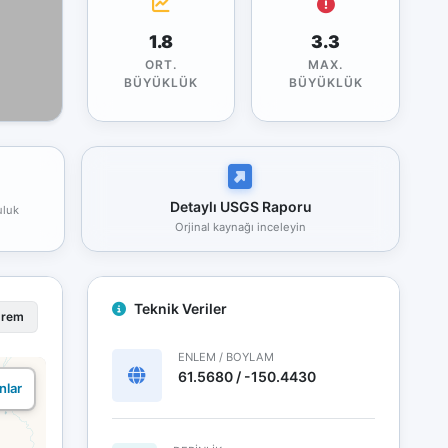
1.8
3.3
ORT.
MAX.
BÜYÜKLÜK
BÜYÜKLÜK
Detaylı USGS Raporu
uluk
Orjinal kaynağı inceleyin
Teknik Veriler
prem
ENLEM / BOYLAM
61.5680 / -150.4430