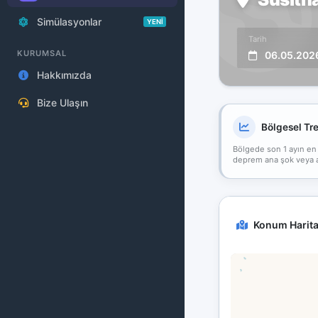
Simülasyonlar
YENİ
Tarih
KURUMSAL
06.05.202
Hakkımızda
Bize Ulaşın
Bölgesel Tr
Bölgede son 1 ayın en
deprem ana şok veya art
Konum Harita