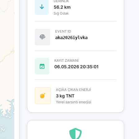
DERINLIK
56.2 km
Sığ Odak
EVENT ID
aka2026iylvka
KAYIT ZAMANI
06.05.2026 20:35:01
AÇIÄA ÇIKAN ENERJİ
3 kg TNT
Yerel sarsıntı enerjisi