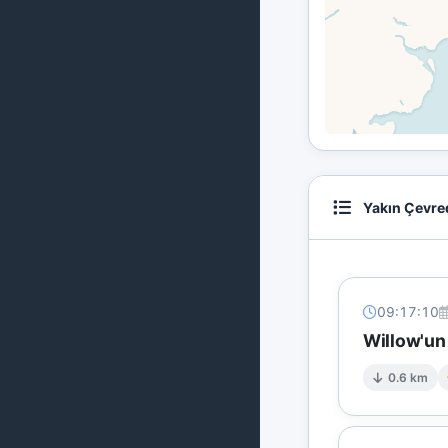
Yakın Çevre
09:17:10
Willow'un
0.6 km