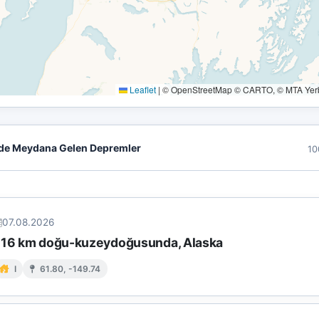
Leaflet
|
© OpenStreetMap © CARTO, © MTA Yerbi
de Meydana Gelen Depremler
10
07.08.2026
 16 km doğu-kuzeydoğusunda, Alaska
I
61.80, -149.74