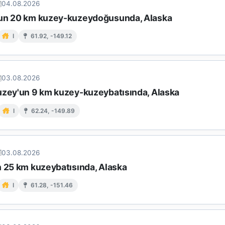
04.08.2026
un 20 km kuzey-kuzeydoğusunda, Alaska
I
61.92, -149.12
03.08.2026
uzey'un 9 km kuzey-kuzeybatısında, Alaska
I
62.24, -149.89
03.08.2026
n 25 km kuzeybatısında, Alaska
I
61.28, -151.46