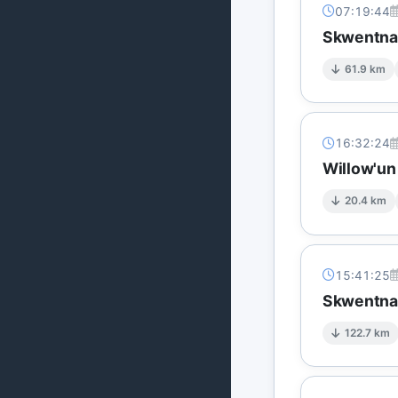
07:19:44
Skwentna'
61.9 km
16:32:24
Willow'un
20.4 km
15:41:25
Skwentna'
122.7 km