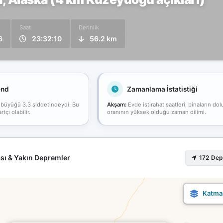
Saat
Derinlik
6
23:32:10
56.2 km
end
Zamanlama İstatistiği
 büyüğü 3.3 şiddetindeydi. Bu
Akşam:
Evde istirahat saatleri, binaların dol
çı olabilir.
oranının yüksek olduğu zaman dilimi.
sı & Yakın Depremler
172 De