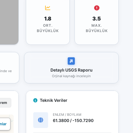
1.8
3.5
ORT.
MAX.
BÜYÜKLÜK
BÜYÜKLÜK
Detaylı USGS Raporu
rinde ve
Orjinal kaynağı inceleyin
Teknik Veriler
prem
ENLEM / BOYLAM
61.3800 / -150.7290