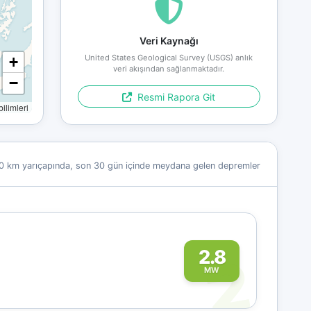
Veri Kaynağı
United States Geological Survey (USGS) anlık
+
veri akışından sağlanmaktadır.
−
Resmi Rapora Git
limleri
0 km yarıçapında, son 30 gün içinde meydana gelen depremler
2
2.8
MW