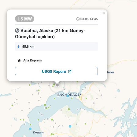
×
1.5 MW
03.05 14:45
Susitna, Alaska (21 km Güney-
Güneybatı açıkları)
55.8 km
Ana Deprem
USGS Raporu