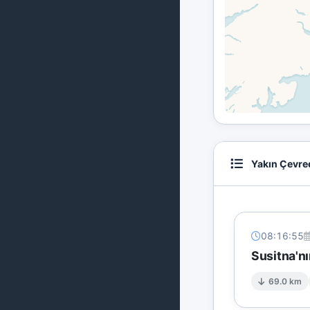
Yakın Çevre
08:16:55
Susitna'n
69.0 km