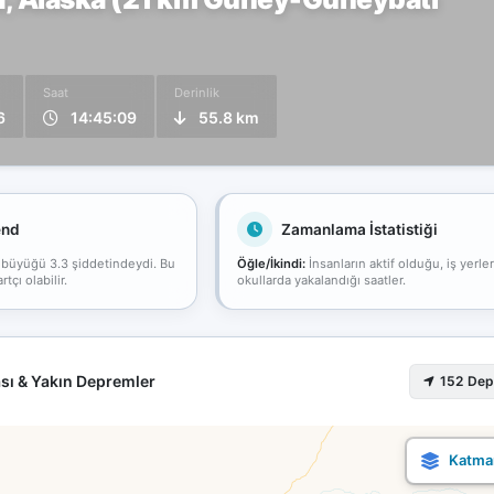
Saat
Derinlik
6
14:45:09
55.8 km
end
Zamanlama İstatistiği
 büyüğü 3.3 şiddetindeydi. Bu
Öğle/İkindi:
İnsanların aktif olduğu, iş yerle
çı olabilir.
okullarda yakalandığı saatler.
sı & Yakın Depremler
152 De