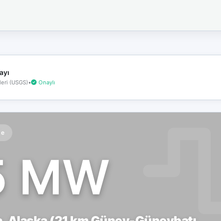
İnternet
bağlantınız
koptu!
Çevrimdışı
moddasınız.
ayı
eri (USGS)
•
Onaylı
te
5 MW
a, Alaska (21 km Güney-Güneybatı