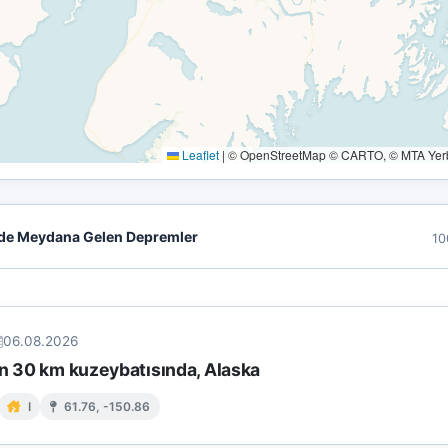
Leaflet
|
© OpenStreetMap © CARTO, © MTA Yerbi
de Meydana Gelen Depremler
10
06.08.2026
ın 30 km kuzeybatısında, Alaska
I
61.76, -150.86