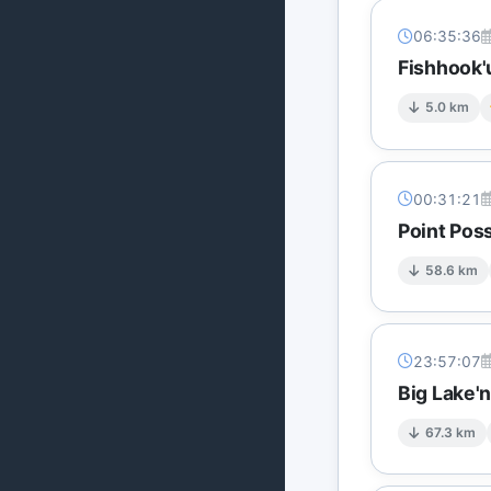
06:35:36
Fishhook'
5.0 km
00:31:21
Point Pos
58.6 km
23:57:07
Big Lake'
67.3 km