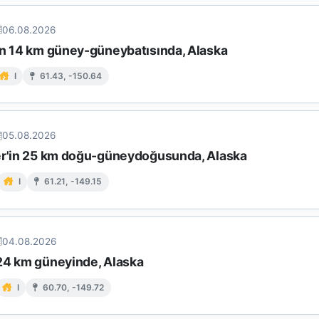
06.08.2026
ın 14 km güney-güneybatısında, Alaska
I
61.43, -150.64
05.08.2026
er'in 25 km doğu-güneydoğusunda, Alaska
I
61.21, -149.15
04.08.2026
24 km güneyinde, Alaska
I
60.70, -149.72