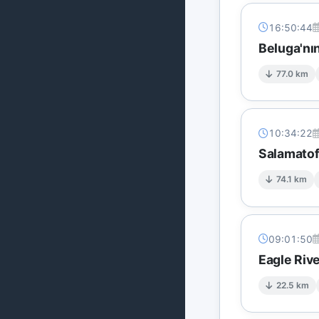
16:50:44
Beluga'nı
77.0 km
10:34:22
Salamatof
74.1 km
09:01:50
Eagle Rive
22.5 km