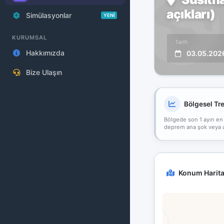
açıkları)
Simülasyonlar
YENİ
KURUMSAL
Tarih
Hakkımızda
03.05.202
Bize Ulaşın
Bölgesel Tr
Bölgede son 1 ayın en
deprem ana şok veya art
Konum Harita