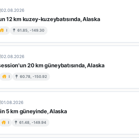
02.08.2026
un 12 km kuzey-kuzeybatısında, Alaska
I
61.85, -149.30
02.08.2026
session'un 20 km güneybatısında, Alaska
I
60.78, -150.92
01.08.2026
nin 5 km güneyinde, Alaska
I
61.48, -149.94