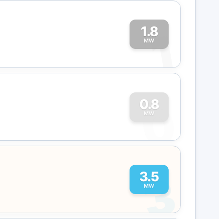
1.8
1
MW
0
0.8
MW
3
3.5
MW