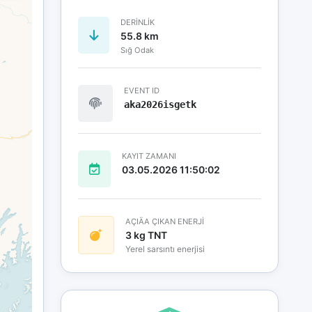
DERINLIK
55.8 km
Sığ Odak
EVENT ID
aka2026isgetk
KAYIT ZAMANI
03.05.2026 11:50:02
AÇIÄA ÇIKAN ENERJİ
3 kg TNT
Yerel sarsıntı enerjisi