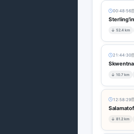
00:48:56
Sterling'
52.4 km
21:44:30
Skwentna'
10.7 km
12:58:29
Salamatof
81.2 km