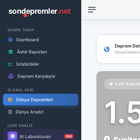
sondepremler
.net
SİSMİK TAKİP
Dashboard
Deprem Det
Åehir Raporları
Dünya Depreml
İstatistikler
Deprem Karşılaştır
Hafif Åiddet
GLOBAL VERİ
1.
Dünya Depremleri
Dünya Analizi
İLERİ ANALİZ
AI Laboratuvarı
PRO
Susitn