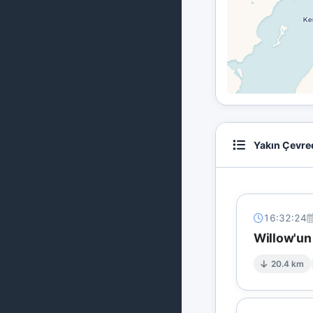
Yakın Çevre
16:32:24
Willow'un
20.4 km