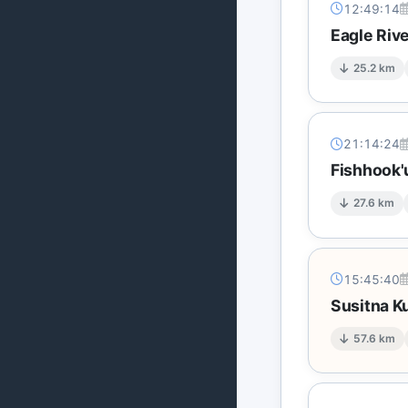
12:49:14
Eagle Riv
25.2 km
21:14:24
Fishhook'
27.6 km
15:45:40
Susitna K
57.6 km