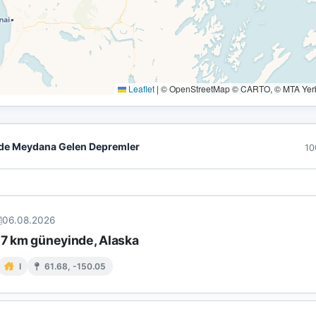
Leaflet
|
© OpenStreetMap © CARTO, © MTA Yerbi
de Meydana Gelen Depremler
10
06.08.2026
 7 km güneyinde, Alaska
I
61.68, -150.05