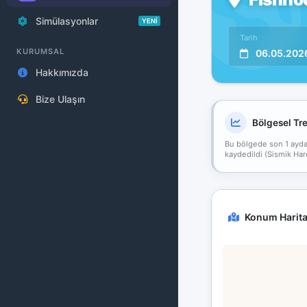
Simülasyonlar
YENİ
Tarih
KURUMSAL
06.05.202
Hakkımızda
Bize Ulaşın
Bölgesel Tr
Bu bölgede son 1 ayda 6
kaydedildi (Sismik Hare
Konum Harita