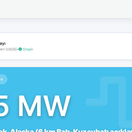
İnternet
bağlantınız
koptu!
Çevrimdışı
moddasınız.
ayı
eri (USGS)
•
Onaylı
te
.5 MW
k, Alaska (6 km Batı-Kuzeybatı açıklar