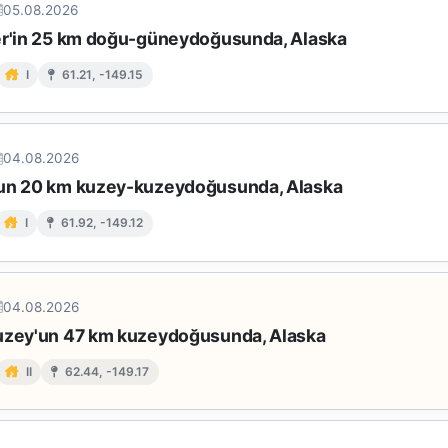
05.08.2026
er'in 25 km doğu-güneydoğusunda, Alaska
I
61.21, -149.15
04.08.2026
un 20 km kuzey-kuzeydoğusunda, Alaska
I
61.92, -149.12
04.08.2026
uzey'un 47 km kuzeydoğusunda, Alaska
II
62.44, -149.17