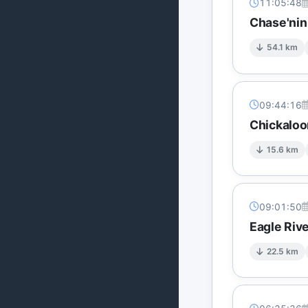
11:05:48
Chase'nin
54.1 km
09:44:16
Chickaloo
15.6 km
09:01:50
Eagle Rive
22.5 km