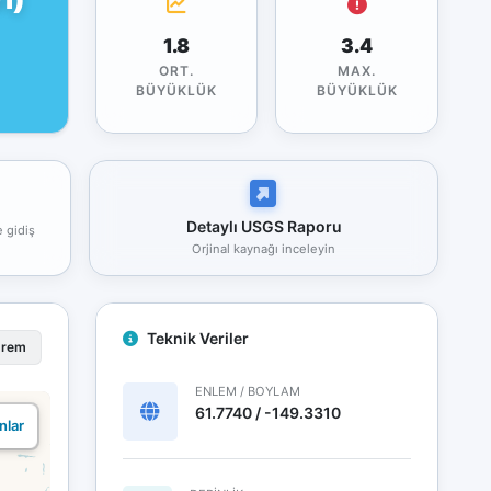
1.8
3.4
ORT.
MAX.
BÜYÜKLÜK
BÜYÜKLÜK
Detaylı USGS Raporu
e gidiş
Orjinal kaynağı inceleyin
Teknik Veriler
prem
ENLEM / BOYLAM
61.7740 / -149.3310