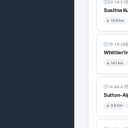
23:14:21
Susitna K
13.9 km
15:16:26
Whittier'
14.1 km
14:44:41
Sutton-Al
0.6 km