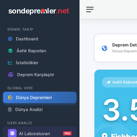
sondepremler
.net
SİSMİK TAKİP
Dashboard
Deprem Det
Åehir Raporları
Dünya Depreml
İstatistikler
Deprem Karşılaştır
Hafif Åiddet
GLOBAL VERİ
3
Dünya Depremleri
Dünya Analizi
İLERİ ANALİZ
AI Laboratuvarı
PRO
Fishhoo