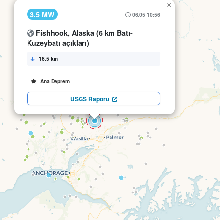
×
3.5 MW
06.05 10:56
Fishhook, Alaska (6 km Batı-
Kuzeybatı açıkları)
16.5 km
Ana Deprem
USGS Raporu