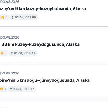
03.08.2026
uzey'un 9 km kuzey-kuzeybatısında, Alaska
I
62.24, -149.89
03.08.2026
in 33 km kuzey-kuzeydoğusunda, Alaska
I
61.06, -148.45
03.08.2026
pine'nin 5 km doğu-güneydoğusunda, Alaska
I
61.76, -148.67