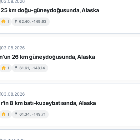
03.08.2026
 25 km doğu-güneydoğusunda, Alaska
I
62.40, -149.63
03.08.2026
n'un 26 km güneydoğusunda, Alaska
I
61.61, -148.14
03.08.2026
r'in 8 km batı-kuzeybatısında, Alaska
I
61.34, -149.71