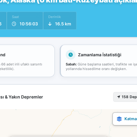
Saat
Derinlik
6
10:56:03
16.5 km
end
Zamanlama İstatistiği
6 adet irili ufaklı sarsıntı
Sabah:
Güne başlama saatleri, trafikte ve iş
ketlilik).
yollarında hissedilme oranı değişken.
sı & Yakın Depremler
158 De