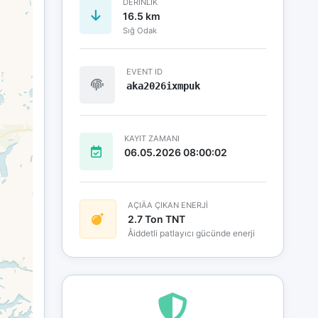
DERINLIK
16.5 km
Sığ Odak
EVENT ID
aka2026ixmpuk
KAYIT ZAMANI
06.05.2026 08:00:02
AÇIÄA ÇIKAN ENERJİ
2.7 Ton TNT
Åiddetli patlayıcı gücünde enerji