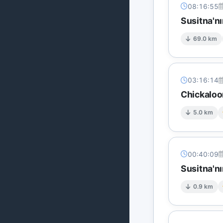
08:16:55
Susitna'n
69.0 km
03:16:14
Chickaloo
5.0 km
00:40:09
Susitna'n
0.9 km