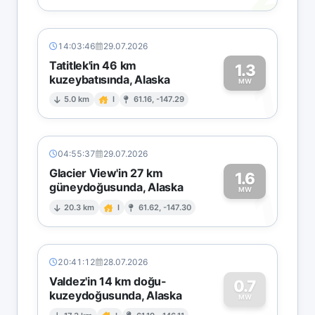
14:03:46
29.07.2026
Tatitlek'in 46 km
1.3
kuzeybatısında, Alaska
1
MW
5.0 km
I
61.16, -147.29
04:55:37
29.07.2026
Glacier View'in 27 km
1.6
güneydoğusunda, Alaska
1
MW
20.3 km
I
61.62, -147.30
20:41:12
28.07.2026
Valdez'in 14 km doğu-
0.7
kuzeydoğusunda, Alaska
MW