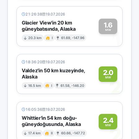
21:26:38
19.07.2026
Glacier View'in 20 km
1.6
güneybatısında, Alaska
1
MW
20.3 km
I
61.69, -147.96
18:36:20
19.07.2026
Valdez'in 50 km kuzeyinde,
2.0
Alaska
2
MW
16.5 km
I
61.58, -146.20
16:05:36
19.07.2026
Whittier'in 54 km doğu-
2.4
güneydoğusunda, Alaska
2
MW
17.4 km
II
60.66, -147.72