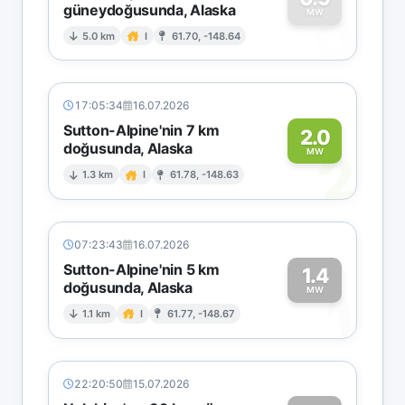
güneydoğusunda, Alaska
0
MW
5.0 km
I
61.70, -148.64
17:05:34
16.07.2026
Sutton-Alpine'nin 7 km
2.0
doğusunda, Alaska
2
MW
1.3 km
I
61.78, -148.63
07:23:43
16.07.2026
Sutton-Alpine'nin 5 km
1.4
doğusunda, Alaska
1
MW
1.1 km
I
61.77, -148.67
22:20:50
15.07.2026