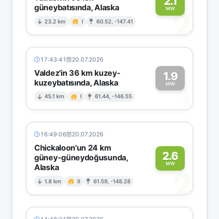
2.1
güneybatısında, Alaska
2
MW
23.2 km
I
60.52, -147.41
17:43:41
20.07.2026
Valdez'in 36 km kuzey-
1.9
kuzeybatısında, Alaska
1
MW
45.1 km
I
61.44, -146.55
16:49:06
20.07.2026
Chickaloon'un 24 km
2.6
güney-güneydoğusunda,
MW
Alaska
2
1.8 km
II
61.59, -148.28