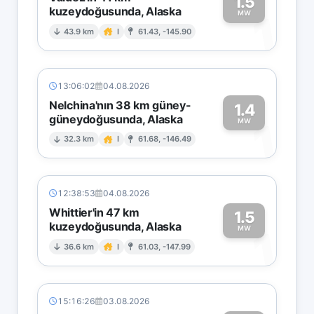
1.5
kuzeydoğusunda, Alaska
1
MW
43.9 km
I
61.43, -145.90
13:06:02
04.08.2026
Nelchina'nın 38 km güney-
1.4
güneydoğusunda, Alaska
1
MW
32.3 km
I
61.68, -146.49
12:38:53
04.08.2026
Whittier'in 47 km
1.5
kuzeydoğusunda, Alaska
1
MW
36.6 km
I
61.03, -147.99
15:16:26
03.08.2026