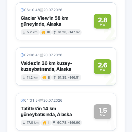
06:10:48
20.07.2026
Glacier View'in 58 km
2.8
güneyinde, Alaska
2
MW
5.2 km
III
61.28, -147.67
02:06:41
20.07.2026
Valdez'in 26 km kuzey-
2.6
kuzeybatısında, Alaska
2
MW
11.2 km
II
61.35, -146.51
01:31:54
20.07.2026
Tatitlek'in 14 km
1.5
güneybatısında, Alaska
1
MW
17.0 km
I
60.78, -146.90