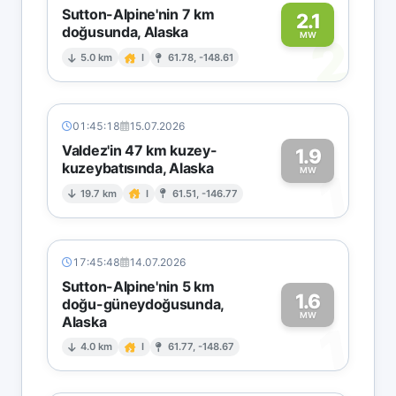
Sutton-Alpine'nin 7 km
2.1
doğusunda, Alaska
2
MW
5.0 km
I
61.78, -148.61
01:45:18
15.07.2026
Valdez'in 47 km kuzey-
1.9
kuzeybatısında, Alaska
1
MW
19.7 km
I
61.51, -146.77
17:45:48
14.07.2026
Sutton-Alpine'nin 5 km
1.6
doğu-güneydoğusunda,
MW
Alaska
1
4.0 km
I
61.77, -148.67