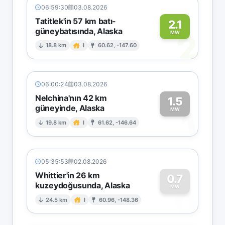
06:59:30
03.08.2026
Tatitlek'in 57 km batı-
2.1
güneybatısında, Alaska
2
MW
18.8 km
I
60.62, -147.60
06:00:24
03.08.2026
Nelchina'nın 42 km
1.5
güneyinde, Alaska
1
MW
19.8 km
I
61.62, -146.64
05:35:53
02.08.2026
Whittier'in 26 km
0.7
kuzeydoğusunda, Alaska
0
MW
24.5 km
I
60.96, -148.36