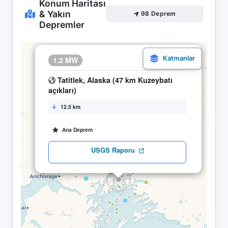
Konum Haritası
& Yakın
98 Deprem
Depremler
×
1.2 MW
03.05 13:37
Tatitlek, Alaska (47 km Kuzeybatı
açıkları)
12.5 km
Ana Deprem
USGS Raporu