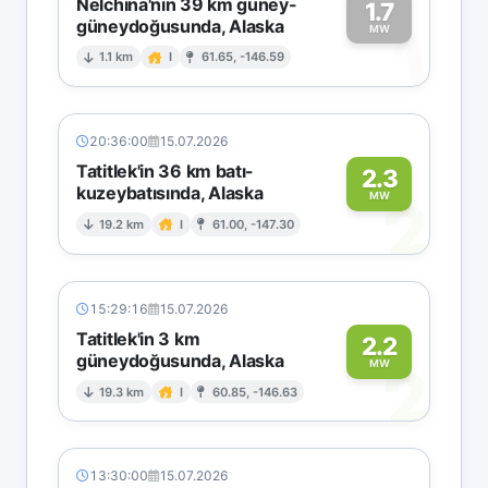
Nelchina'nın 39 km güney-
1.7
güneydoğusunda, Alaska
1
MW
1.1 km
I
61.65, -146.59
20:36:00
15.07.2026
Tatitlek'in 36 km batı-
2.3
kuzeybatısında, Alaska
2
MW
19.2 km
I
61.00, -147.30
15:29:16
15.07.2026
Tatitlek'in 3 km
2.2
güneydoğusunda, Alaska
2
MW
19.3 km
I
60.85, -146.63
13:30:00
15.07.2026