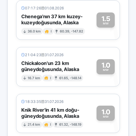
07:17:26
01.08.2026
Chenega'nın 37 km kuzey-
1.5
kuzeydoğusunda, Alaska
1
MW
36.0 km
I
60.39, -147.82
21:04:23
31.07.2026
Chickaloon'un 23 km
1.0
güneydoğusunda, Alaska
1
MW
16.7 km
I
61.65, -148.14
18:33:35
31.07.2026
Knik River'in 41 km doğu-
1.0
güneydoğusunda, Alaska
1
MW
21.4 km
I
61.32, -148.19