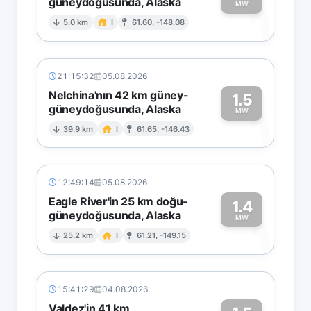
güneydoğusunda, Alaska
1
MW
5.0 km
I
61.60, -148.08
21:15:32
05.08.2026
Nelchina'nın 42 km güney-
1.5
güneydoğusunda, Alaska
1
MW
39.9 km
I
61.65, -146.43
12:49:14
05.08.2026
Eagle River'in 25 km doğu-
1.4
güneydoğusunda, Alaska
1
MW
25.2 km
I
61.21, -149.15
15:41:29
04.08.2026
Valdez'in 41 km