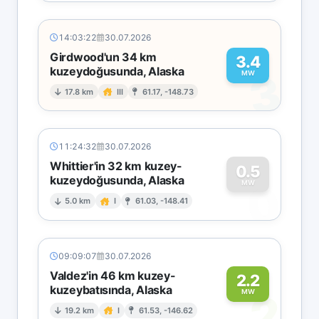
14:03:22
30.07.2026
Girdwood'un 34 km
3.4
kuzeydoğusunda, Alaska
3
MW
17.8 km
III
61.17, -148.73
11:24:32
30.07.2026
Whittier'in 32 km kuzey-
0.5
kuzeydoğusunda, Alaska
0
MW
5.0 km
I
61.03, -148.41
09:09:07
30.07.2026
Valdez'in 46 km kuzey-
2.2
kuzeybatısında, Alaska
2
MW
19.2 km
I
61.53, -146.62