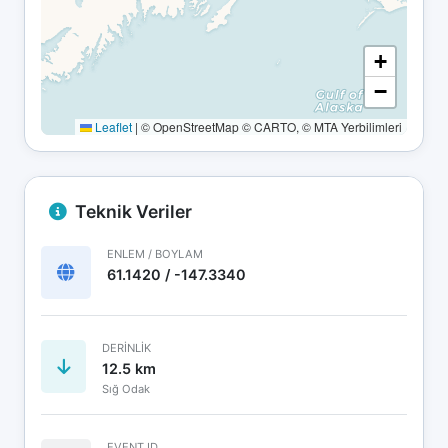
+
−
Leaflet
|
© OpenStreetMap © CARTO, © MTA Yerbilimleri
Teknik Veriler
ENLEM / BOYLAM
61.1420 / -147.3340
DERINLIK
12.5 km
Sığ Odak
EVENT ID