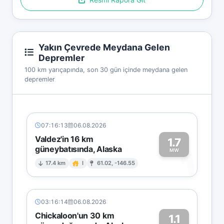
Yakın Çevrede Meydana Gelen
Depremler
100 km yarıçapında, son 30 gün içinde meydana gelen
depremler
07:16:13
06.08.2026
Valdez'in 16 km
1.7
güneybatısında, Alaska
1
MW
17.4 km
I
61.02, -146.55
03:16:14
06.08.2026
Chickaloon'un 30 km
1.1