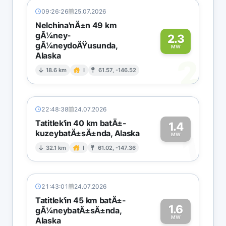
09:26:26
25.07.2026
Nelchina'nÄ±n 49 km
gÃ¼ney-
2.3
gÃ¼neydoÄŸusunda,
MW
Alaska
2
18.6 km
I
61.57, -146.52
22:48:38
24.07.2026
Tatitlek'in 40 km batÄ±-
1.4
kuzeybatÄ±sÄ±nda, Alaska
1
MW
32.1 km
I
61.02, -147.36
21:43:01
24.07.2026
Tatitlek'in 45 km batÄ±-
1.6
gÃ¼neybatÄ±sÄ±nda,
MW
Alaska