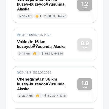
1.2
kuzey-kuzeydoÄŸusunda,
MW
Alaska
1
18.7 km
I
60.39, -147.78
10:06:09
26.07.2026
Valdez'in 16 km
0.9
kuzeydoÄŸusunda, Alaska
0
MW
1.1 km
I
61.24, -146.14
23:48:51
25.07.2026
Chenega'nÄ±n 38 km
1.0
kuzey-kuzeydoÄŸusunda,
MW
Alaska
1
23.7 km
I
60.39, -147.81