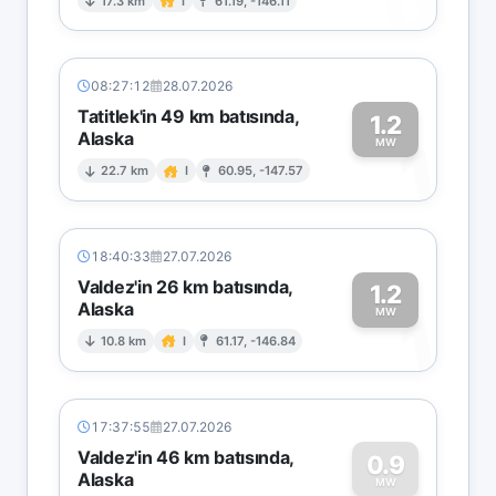
0
17.3 km
I
61.19, -146.11
08:27:12
28.07.2026
Tatitlek'in 49 km batısında,
1.2
Alaska
1
MW
22.7 km
I
60.95, -147.57
18:40:33
27.07.2026
Valdez'in 26 km batısında,
1.2
Alaska
1
MW
10.8 km
I
61.17, -146.84
17:37:55
27.07.2026
Valdez'in 46 km batısında,
0.9
Alaska
MW