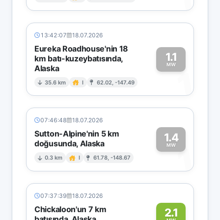
1
13:42:07
18.07.2026
Eureka Roadhouse'nin 18
1.1
km batı-kuzeybatısında,
MW
Alaska
1
35.6 km
I
62.02, -147.49
07:46:48
18.07.2026
Sutton-Alpine'nin 5 km
1.4
doğusunda, Alaska
1
MW
0.3 km
I
61.78, -148.67
07:37:39
18.07.2026
Chickaloon'un 7 km
2.1
batısında, Alaska