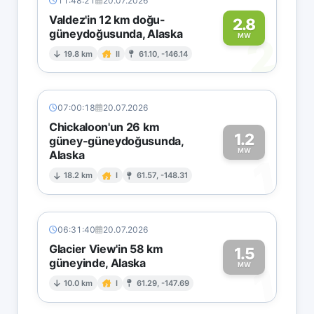
11:48:21
20.07.2026
Valdez'in 12 km doğu-
2.8
güneydoğusunda, Alaska
2
MW
19.8 km
II
61.10, -146.14
07:00:18
20.07.2026
Chickaloon'un 26 km
1.2
güney-güneydoğusunda,
MW
Alaska
1
18.2 km
I
61.57, -148.31
06:31:40
20.07.2026
Glacier View'in 58 km
1.5
güneyinde, Alaska
1
MW
10.0 km
I
61.29, -147.69