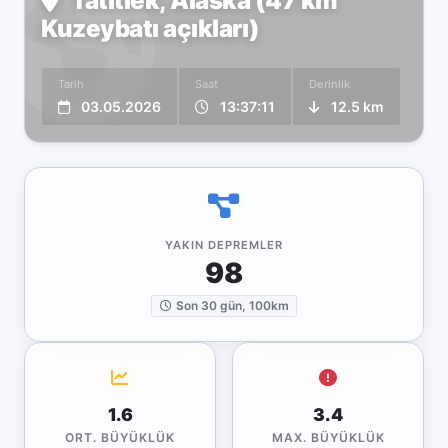
Tatitlek, Alaska (47 km
Kuzeybatı açıkları)
Tarih
Saat
Derinlik
03.05.2026
13:37:11
12.5 km
YAKIN DEPREMLER
98
Son 30 gün, 100km
1.6
3.4
ORT. BÜYÜKLÜK
MAX. BÜYÜKLÜK