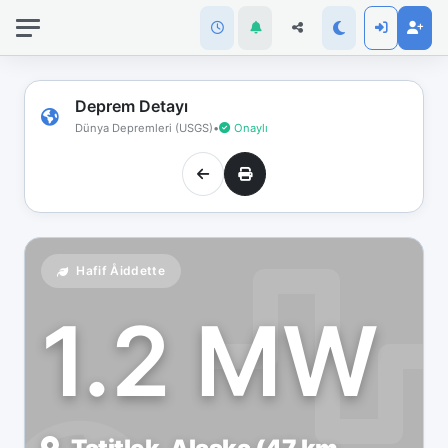
İnternet
bağlantınız
koptu!
Çevrimdışı
Deprem Detayı
moddasınız.
Dünya Depremleri (USGS)
•
Onaylı
Hafif Åiddette
1.2 MW