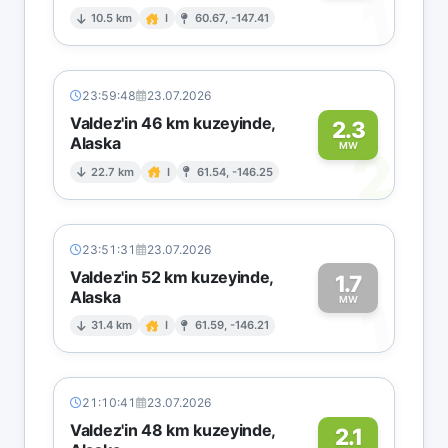
1
10.5 km
I
60.67, -147.41
23:59:48
23.07.2026
Valdez'in 46 km kuzeyinde,
2.3
Alaska
2
MW
22.7 km
I
61.54, -146.25
23:51:31
23.07.2026
Valdez'in 52 km kuzeyinde,
1.7
Alaska
1
MW
31.4 km
I
61.59, -146.21
21:10:41
23.07.2026
Valdez'in 48 km kuzeyinde,
2.1