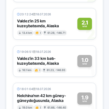
20:12:24
18.07.2026
Valdez'in 25 km
2.1
kuzeybatısında, Alaska
2
MW
13.4 km
I
61.28, -146.71
19:06:51
18.07.2026
Valdez'in 33 km batı-
1.0
kuzeybatısında, Alaska
1
MW
16.1 km
I
61.23, -146.93
18:01:04
18.07.2026
Nelchina'nın 42 km güney-
1.9
güneydoğusunda, Alaska
MW
19.0 km
I
61.66, -146.40