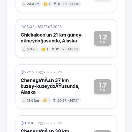
0
24.0 km
I
61.20, -147.19
05:02:48
27.07.2026
Chickaloon'un 21 km güney-
1.2
güneydoğusunda, Alaska
1
MW
5.0 km
I
61.62, -148.32
22:12:16
26.07.2026
Chenega'nÄ±n 37 km
1.7
kuzey-kuzeydoÄŸusunda,
MW
Alaska
1
18.0 km
I
60.37, -147.74
18:00:02
26.07.2026
Chenega'nÄ±n 38 km