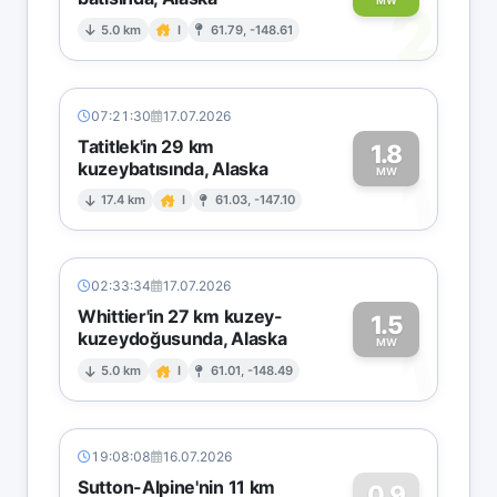
2
MW
5.0 km
I
61.79, -148.61
07:21:30
17.07.2026
Tatitlek'in 29 km
1.8
kuzeybatısında, Alaska
1
MW
17.4 km
I
61.03, -147.10
02:33:34
17.07.2026
Whittier'in 27 km kuzey-
1.5
kuzeydoğusunda, Alaska
1
MW
5.0 km
I
61.01, -148.49
19:08:08
16.07.2026
Sutton-Alpine'nin 11 km
0.9