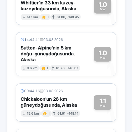
Whittier'in 33 km kuzey-
1.0
kuzeydoğusunda, Alaska
1
MW
14.1 km
I
61.06, -148.45
14:44:41
03.08.2026
Sutton-Alpine'nin 5 km
1.0
doğu-güneydoğusunda,
MW
Alaska
1
0.6 km
I
61.76, -148.67
09:44:16
03.08.2026
Chickaloon'un 26 km
1.1
güneydoğusunda, Alaska
1
MW
15.6 km
I
61.61, -148.14