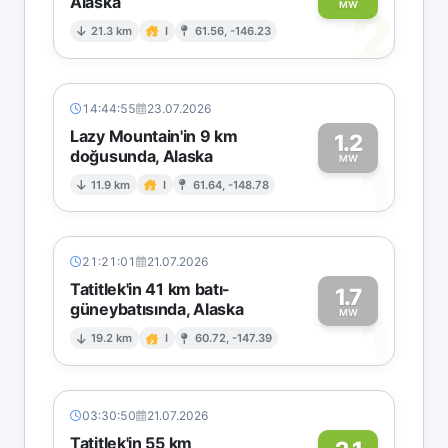
Alaska
2
MW
21.3 km
I
61.56, -146.23
14:44:55
23.07.2026
Lazy Mountain'in 9 km
1.2
doğusunda, Alaska
1
MW
11.9 km
I
61.64, -148.78
21:21:01
21.07.2026
Tatitlek'in 41 km batı-
1.7
güneybatısında, Alaska
1
MW
19.2 km
I
60.72, -147.39
03:30:50
21.07.2026
Tatitlek'in 55 km