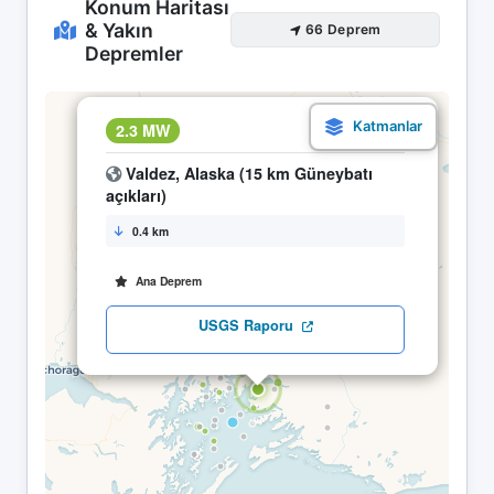
Konum Haritası
& Yakın
66 Deprem
Depremler
×
2.3 MW
30.04 12:14
Valdez, Alaska (15 km Güneybatı
açıkları)
0.4 km
Ana Deprem
USGS Raporu