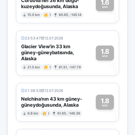
Cordova'nın 36 km doğu-
1.6
kuzeydoğusunda, Alaska
1
MW
15.0 km
I
60.65, -145.14
23:53:47
12.07.2026
Glacier View'in 33 km
1.8
güney-güneybatısında,
MW
Alaska
1
21.5 km
I
61.51, -147.79
21:38:53
12.07.2026
Nelchina'nın 43 km güney-
1.8
güneydoğusunda, Alaska
1
MW
6.8 km
I
61.65, -146.36