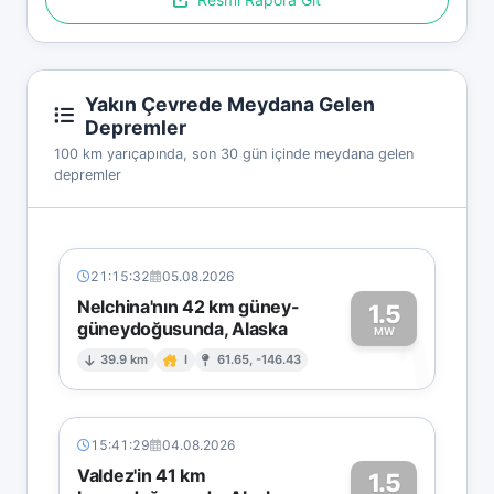
Yakın Çevrede Meydana Gelen
Depremler
100 km yarıçapında, son 30 gün içinde meydana gelen
depremler
21:15:32
05.08.2026
Nelchina'nın 42 km güney-
1.5
güneydoğusunda, Alaska
1
MW
39.9 km
I
61.65, -146.43
15:41:29
04.08.2026
Valdez'in 41 km
1.5