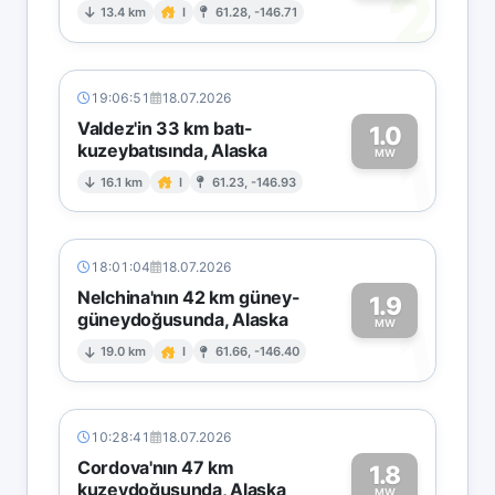
2
13.4 km
I
61.28, -146.71
19:06:51
18.07.2026
Valdez'in 33 km batı-
1.0
kuzeybatısında, Alaska
1
MW
16.1 km
I
61.23, -146.93
18:01:04
18.07.2026
Nelchina'nın 42 km güney-
1.9
güneydoğusunda, Alaska
1
MW
19.0 km
I
61.66, -146.40
10:28:41
18.07.2026
Cordova'nın 47 km
1.8
kuzeydoğusunda, Alaska
MW