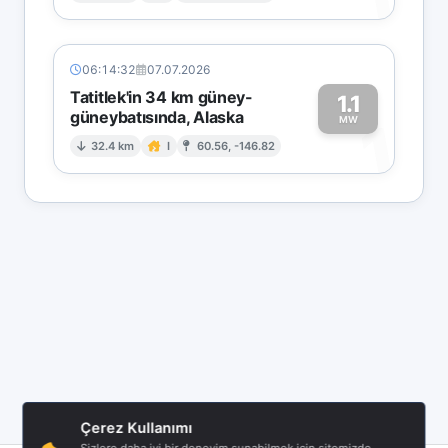
06:14:32
07.07.2026
Tatitlek'in 34 km güney-
1.1
güneybatısında, Alaska
1
MW
32.4 km
I
60.56, -146.82
Çerez Kullanımı