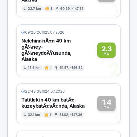
1
23.7 km
I
60.39, -147.81
09:26:26
25.07.2026
Nelchina'nÄ±n 49 km
gÃ¼ney-
2.3
gÃ¼neydoÄŸusunda,
MW
Alaska
2
18.6 km
I
61.57, -146.52
22:48:38
24.07.2026
Tatitlek'in 40 km batÄ±-
1.4
kuzeybatÄ±sÄ±nda, Alaska
1
MW
32.1 km
I
61.02, -147.36