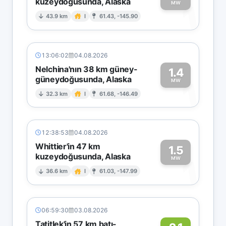
kuzeydoğusunda, Alaska
1
MW
43.9 km
I
61.43, -145.90
13:06:02
04.08.2026
Nelchina'nın 38 km güney-
1.4
güneydoğusunda, Alaska
1
MW
32.3 km
I
61.68, -146.49
12:38:53
04.08.2026
Whittier'in 47 km
1.5
kuzeydoğusunda, Alaska
1
MW
36.6 km
I
61.03, -147.99
06:59:30
03.08.2026
Tatitlek'in 57 km batı-