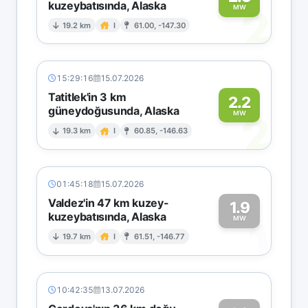
kuzeybatısında, Alaska
2
MW
19.2 km
I
61.00, -147.30
15:29:16
15.07.2026
Tatitlek'in 3 km
2.2
güneydoğusunda, Alaska
2
MW
19.3 km
I
60.85, -146.63
01:45:18
15.07.2026
Valdez'in 47 km kuzey-
1.9
kuzeybatısında, Alaska
1
MW
19.7 km
I
61.51, -146.77
10:42:35
13.07.2026