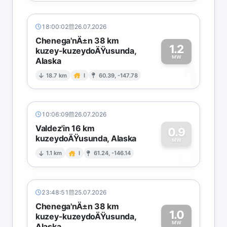
18:00:02
26.07.2026
Chenega'nÄ±n 38 km
1.2
kuzey-kuzeydoÄŸusunda,
MW
Alaska
1
18.7 km
I
60.39, -147.78
10:06:09
26.07.2026
Valdez'in 16 km
0.9
kuzeydoÄŸusunda, Alaska
0
MW
1.1 km
I
61.24, -146.14
23:48:51
25.07.2026
Chenega'nÄ±n 38 km
1.0
kuzey-kuzeydoÄŸusunda,
MW
Alaska