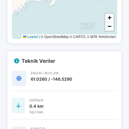
+
−
Leaflet
|
© OpenStreetMap © CARTO, © MTA Yerbilimleri
Teknik Veriler
ENLEM / BOYLAM
61.0260 / -146.5290
DERINLIK
0.4 km
Sığ Odak
EVENT ID