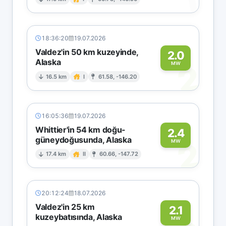
1
18:36:20
19.07.2026
Valdez'in 50 km kuzeyinde,
2.0
Alaska
2
MW
16.5 km
I
61.58, -146.20
16:05:36
19.07.2026
Whittier'in 54 km doğu-
2.4
güneydoğusunda, Alaska
2
MW
17.4 km
II
60.66, -147.72
20:12:24
18.07.2026
Valdez'in 25 km
2.1
kuzeybatısında, Alaska
MW