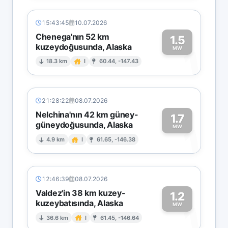
15:43:45
10.07.2026
Chenega'nın 52 km
1.5
kuzeydoğusunda, Alaska
1
MW
18.3 km
I
60.44, -147.43
21:28:22
08.07.2026
Nelchina'nın 42 km güney-
1.7
güneydoğusunda, Alaska
1
MW
4.9 km
I
61.65, -146.38
12:46:39
08.07.2026
Valdez'in 38 km kuzey-
1.2
kuzeybatısında, Alaska
1
MW
36.6 km
I
61.45, -146.64