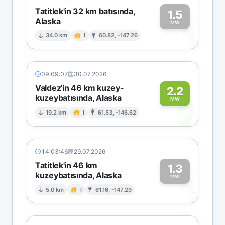
Tatitlek'in 32 km batısında,
1.5
Alaska
1
MW
34.0 km
I
60.82, -147.26
09:09:07
30.07.2026
Valdez'in 46 km kuzey-
2.2
kuzeybatısında, Alaska
2
MW
19.2 km
I
61.53, -146.62
14:03:46
29.07.2026
Tatitlek'in 46 km
1.3
kuzeybatısında, Alaska
1
MW
5.0 km
I
61.16, -147.29