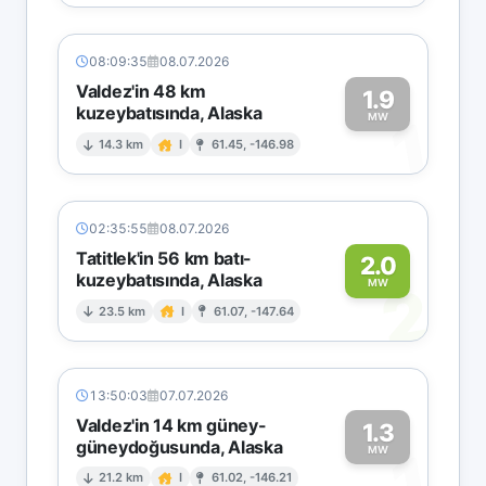
08:09:35
08.07.2026
Valdez'in 48 km
1.9
kuzeybatısında, Alaska
1
MW
14.3 km
I
61.45, -146.98
02:35:55
08.07.2026
Tatitlek'in 56 km batı-
2.0
kuzeybatısında, Alaska
2
MW
23.5 km
I
61.07, -147.64
13:50:03
07.07.2026
Valdez'in 14 km güney-
1.3
güneydoğusunda, Alaska
1
MW
21.2 km
I
61.02, -146.21