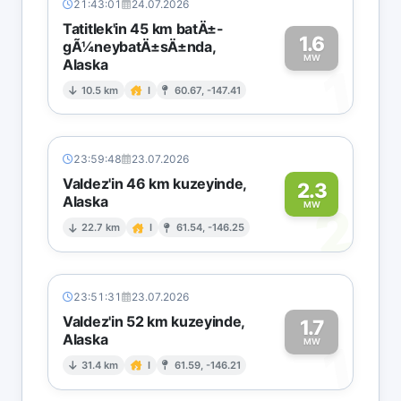
21:43:01
24.07.2026
Tatitlek'in 45 km batÄ±-
1.6
gÃ¼neybatÄ±sÄ±nda,
MW
Alaska
1
10.5 km
I
60.67, -147.41
23:59:48
23.07.2026
Valdez'in 46 km kuzeyinde,
2.3
Alaska
2
MW
22.7 km
I
61.54, -146.25
23:51:31
23.07.2026
Valdez'in 52 km kuzeyinde,
1.7
Alaska
1
MW
31.4 km
I
61.59, -146.21