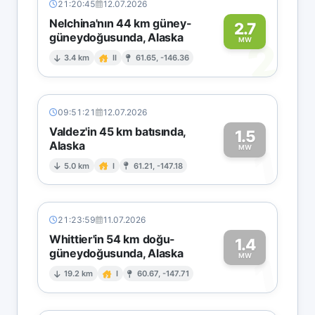
21:20:45
12.07.2026
Nelchina'nın 44 km güney-
2.7
güneydoğusunda, Alaska
2
MW
3.4 km
II
61.65, -146.36
09:51:21
12.07.2026
Valdez'in 45 km batısında,
1.5
Alaska
1
MW
5.0 km
I
61.21, -147.18
21:23:59
11.07.2026
Whittier'in 54 km doğu-
1.4
güneydoğusunda, Alaska
1
MW
19.2 km
I
60.67, -147.71