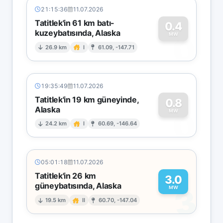
21:15:36
11.07.2026
Tatitlek'in 61 km batı-
0.4
kuzeybatısında, Alaska
0
MW
26.9 km
I
61.09, -147.71
19:35:49
11.07.2026
Tatitlek'in 19 km güneyinde,
0.8
Alaska
0
MW
24.2 km
I
60.69, -146.64
05:01:18
11.07.2026
Tatitlek'in 26 km
3.0
güneybatısında, Alaska
3
MW
19.5 km
II
60.70, -147.04