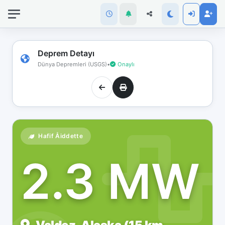
İnternet
bağlantınız
koptu!
Çevrimdışı
Deprem Detayı
moddasınız.
Dünya Depremleri (USGS)
•
Onaylı
Hafif Åiddette
2.3 MW