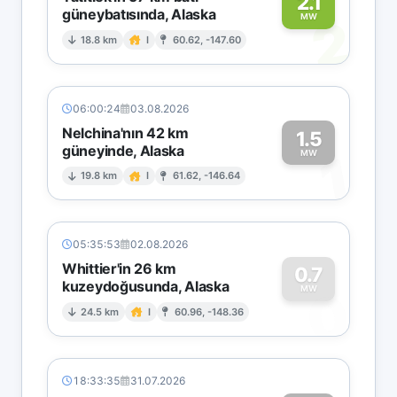
2.1
güneybatısında, Alaska
2
MW
18.8 km
I
60.62, -147.60
06:00:24
03.08.2026
Nelchina'nın 42 km
1.5
güneyinde, Alaska
1
MW
19.8 km
I
61.62, -146.64
05:35:53
02.08.2026
Whittier'in 26 km
0.7
kuzeydoğusunda, Alaska
0
MW
24.5 km
I
60.96, -148.36
18:33:35
31.07.2026