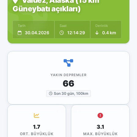
Valdez, Alaska (15 km
Güneybatı açıkları)
Tarih
Saat
Derinlik
30.04.2026
12:14:29
0.4 km
YAKIN DEPREMLER
66
Son 30 gün, 100km
1.7
3.1
ORT. BÜYÜKLÜK
MAX. BÜYÜKLÜK