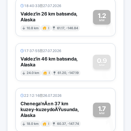
18:40:33
27.07.2026
Valdez'in 26 km batısında,
1.2
Alaska
1
MW
10.8 km
I
61.17, -146.84
17:37:55
27.07.2026
Valdez'in 46 km batısında,
0.9
Alaska
0
MW
24.0 km
I
61.20, -147.19
22:12:16
26.07.2026
Chenega'nÄ±n 37 km
1.7
kuzey-kuzeydoÄŸusunda,
MW
Alaska
1
18.0 km
I
60.37, -147.74