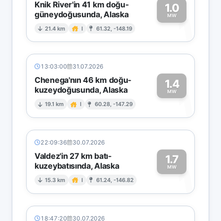
Knik River'in 41 km doğu-
1.0
güneydoğusunda, Alaska
1
MW
21.4 km
I
61.32, -148.19
13:03:00
31.07.2026
Chenega'nın 46 km doğu-
1.4
kuzeydoğusunda, Alaska
1
MW
19.1 km
I
60.28, -147.29
22:09:36
30.07.2026
Valdez'in 27 km batı-
1.7
kuzeybatısında, Alaska
1
MW
15.3 km
I
61.24, -146.82
18:47:20
30.07.2026