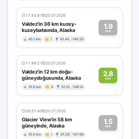
17:43:41
20.07.2026
Valdez'in 36 km kuzey-
1.9
kuzeybatısında, Alaska
1
MW
45.1 km
I
61.44, -146.55
11:48:21
20.07.2026
Valdez'in 12 km doğu-
2.8
güneydoğusunda, Alaska
2
MW
19.8 km
II
61.10, -146.14
06:31:40
20.07.2026
Glacier View'in 58 km
1.5
güneyinde, Alaska
1
MW
10.0 km
I
61.29, -147.69