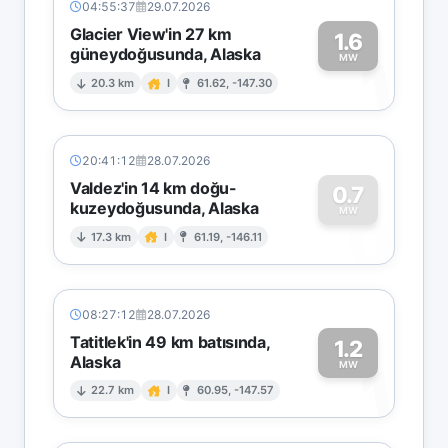
04:55:37
29.07.2026
Glacier View'in 27 km
1.6
güneydoğusunda, Alaska
1
MW
20.3 km
I
61.62, -147.30
20:41:12
28.07.2026
Valdez'in 14 km doğu-
0.7
kuzeydoğusunda, Alaska
0
MW
17.3 km
I
61.19, -146.11
08:27:12
28.07.2026
Tatitlek'in 49 km batısında,
1.2
Alaska
1
MW
22.7 km
I
60.95, -147.57