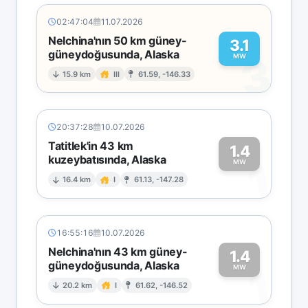
02:47:04
11.07.2026
Nelchina'nın 50 km güney-
3.1
güneydoğusunda, Alaska
3
MW
15.9 km
III
61.59, -146.33
20:37:28
10.07.2026
Tatitlek'in 43 km
1.4
kuzeybatısında, Alaska
1
MW
16.4 km
I
61.13, -147.28
16:55:16
10.07.2026
Nelchina'nın 43 km güney-
1.4
güneydoğusunda, Alaska
1
MW
20.2 km
I
61.62, -146.52