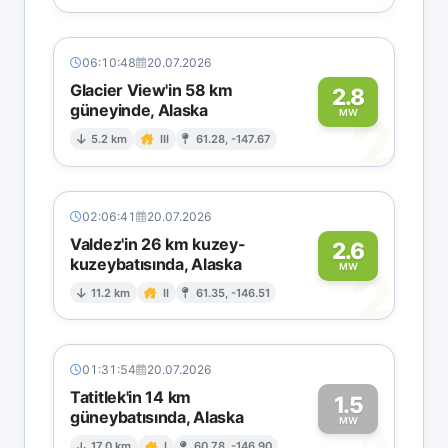
06:10:48
20.07.2026
Glacier View'in 58 km
2.8
güneyinde, Alaska
2
MW
5.2 km
III
61.28, -147.67
02:06:41
20.07.2026
Valdez'in 26 km kuzey-
2.6
kuzeybatısında, Alaska
2
MW
11.2 km
II
61.35, -146.51
01:31:54
20.07.2026
Tatitlek'in 14 km
1.5
güneybatısında, Alaska
MW
17.0 km
I
60.78, -146.90