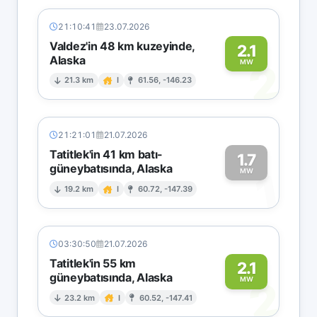
21:10:41
23.07.2026
Valdez'in 48 km kuzeyinde,
2.1
Alaska
2
MW
21.3 km
I
61.56, -146.23
21:21:01
21.07.2026
Tatitlek'in 41 km batı-
1.7
güneybatısında, Alaska
1
MW
19.2 km
I
60.72, -147.39
03:30:50
21.07.2026
Tatitlek'in 55 km
2.1
güneybatısında, Alaska
2
MW
23.2 km
I
60.52, -147.41