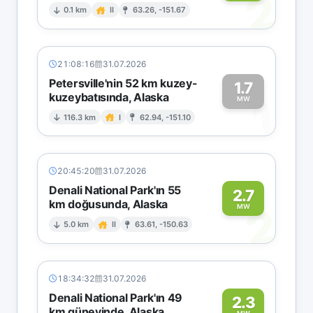
2
0.1 km
II
63.26, -151.67
21:08:16
31.07.2026
Petersville'nin 52 km kuzey-
1.7
kuzeybatısında, Alaska
1
MW
116.3 km
I
62.94, -151.10
20:45:20
31.07.2026
Denali National Park'ın 55
2.7
km doğusunda, Alaska
2
MW
5.0 km
II
63.61, -150.63
18:34:32
31.07.2026
Denali National Park'ın 49
2.3
km güneyinde, Alaska