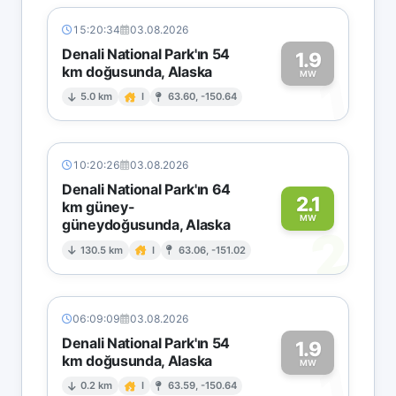
15:20:34
03.08.2026
Denali National Park'ın 54
1.9
km doğusunda, Alaska
1
MW
5.0 km
I
63.60, -150.64
10:20:26
03.08.2026
Denali National Park'ın 64
2.1
km güney-
MW
güneydoğusunda, Alaska
2
130.5 km
I
63.06, -151.02
06:09:09
03.08.2026
Denali National Park'ın 54
1.9
km doğusunda, Alaska
1
MW
0.2 km
I
63.59, -150.64