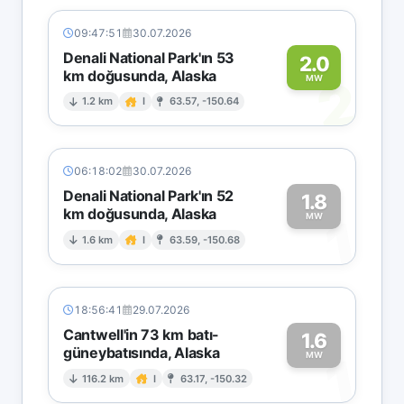
09:47:51
30.07.2026
Denali National Park'ın 53
2.0
km doğusunda, Alaska
2
MW
1.2 km
I
63.57, -150.64
06:18:02
30.07.2026
Denali National Park'ın 52
1.8
km doğusunda, Alaska
1
MW
1.6 km
I
63.59, -150.68
18:56:41
29.07.2026
Cantwell'in 73 km batı-
1.6
güneybatısında, Alaska
1
MW
116.2 km
I
63.17, -150.32