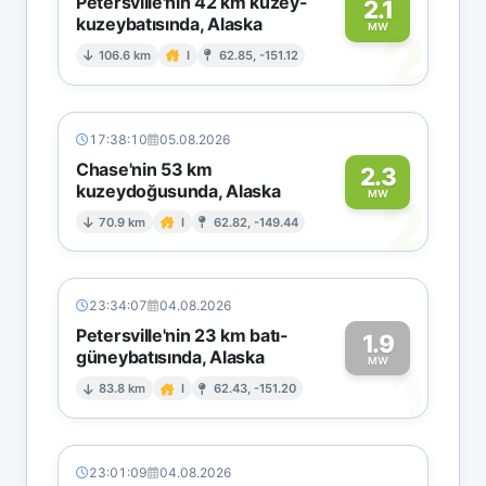
Petersville'nin 42 km kuzey-
2.1
kuzeybatısında, Alaska
2
MW
106.6 km
I
62.85, -151.12
17:38:10
05.08.2026
Chase'nin 53 km
2.3
kuzeydoğusunda, Alaska
2
MW
70.9 km
I
62.82, -149.44
23:34:07
04.08.2026
Petersville'nin 23 km batı-
1.9
güneybatısında, Alaska
1
MW
83.8 km
I
62.43, -151.20
23:01:09
04.08.2026