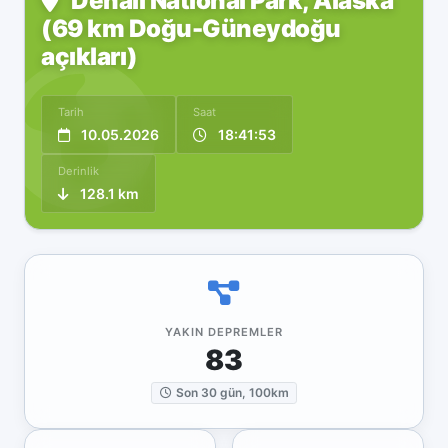
Denali National Park, Alaska
(69 km Doğu-Güneydoğu
açıkları)
Tarih
Saat
10.05.2026
18:41:53
Derinlik
128.1 km
YAKIN DEPREMLER
83
Son 30 gün, 100km