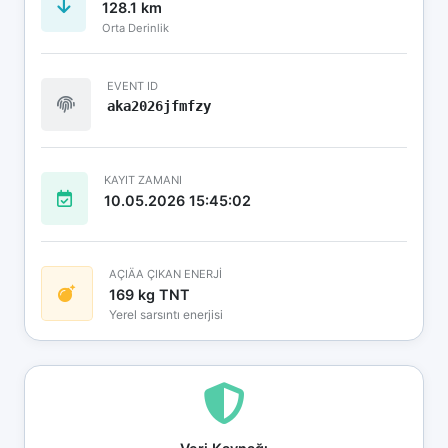
128.1 km
Orta Derinlik
EVENT ID
aka2026jfmfzy
KAYIT ZAMANI
10.05.2026 15:45:02
AÇIÄA ÇIKAN ENERJİ
169 kg TNT
Yerel sarsıntı enerjisi