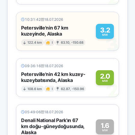
10:31:42
18.07.2026
Petersville'nin 67 km
3.2
kuzeyinde, Alaska
3
MW
122.4 km
I
63.10, -150.68
09:36:16
18.07.2026
Petersville'nin 42 km kuzey-
2.0
kuzeybatısında, Alaska
2
MW
108.6 km
I
62.87, -150.96
05:49:06
18.07.2026
Denali National Park'ın 67
1.6
km doğu-güneydoğusunda,
MW
Alaska