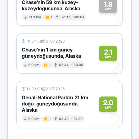
Chase'nin 59 km kuzey-
1.8
kuzeydoğusunda, Alaska
1
MW
71.3 km
I
62.97, -149.84
19:51:58
21.07.2026
Chase'nin 1 km güney-
2.1
güneydoğusunda, Alaska
2
MW
5.0 km
I
62.44, -150.08
01:32:03
21.07.2026
Denali National Park'ın 21 km
2.0
doğu-güneydoğusunda,
MW
Alaska
2
5.0 km
I
63.48, -151.30