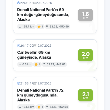
22:01:53
20.07.2026
Denali National Park'ın 69
1.6
km doğu-güneydoğusunda,
MW
Alaska
1
125.7 km
I
63.25, -150.49
20:17:00
19.07.2026
Cantwell'in 69 km
2.0
güneyinde, Alaska
2
MW
0.3 km
I
62.77, -148.82
21:53:47
18.07.2026
Denali National Park'ın 72
2.1
km güneydoğusunda,
MW
Alaska
2
124.8 km
I
63.17, -150.54