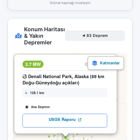
Orjinal kaynağı inceleyin
Konum Haritası
& Yakın
83 Deprem
Depremler
×
2.7 MW
10.05 18:41
Denali National Park, Alaska (69 km
Doğu-Güneydoğu açıkları)
128.1 km
Ana Deprem
USGS Raporu