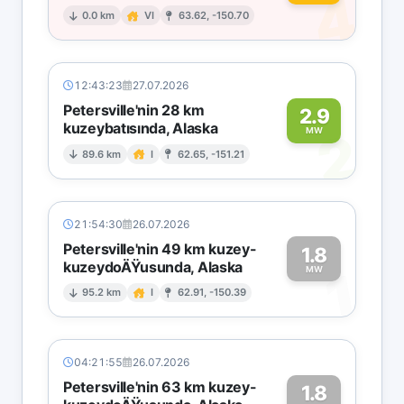
4
0.0 km
VI
63.62, -150.70
12:43:23
27.07.2026
Petersville'nin 28 km
2.9
kuzeybatısında, Alaska
2
MW
89.6 km
I
62.65, -151.21
21:54:30
26.07.2026
Petersville'nin 49 km kuzey-
1.8
kuzeydoÄŸusunda, Alaska
1
MW
95.2 km
I
62.91, -150.39
04:21:55
26.07.2026
Petersville'nin 63 km kuzey-
1.8