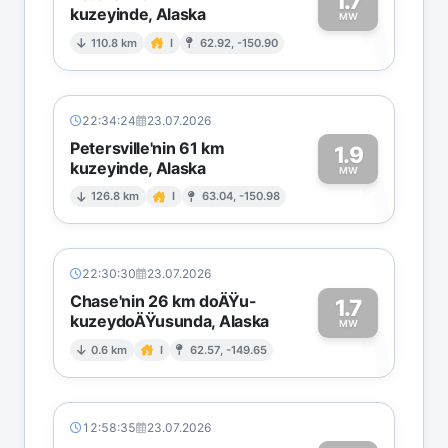
1.7
kuzeyinde, Alaska
1
MW
110.8 km
I
62.92, -150.90
22:34:24
23.07.2026
Petersville'nin 61 km
1.9
kuzeyinde, Alaska
1
MW
126.8 km
I
63.04, -150.98
22:30:30
23.07.2026
Chase'nin 26 km doÄŸu-
1.7
kuzeydoÄŸusunda, Alaska
1
MW
0.6 km
I
62.57, -149.65
12:58:35
23.07.2026