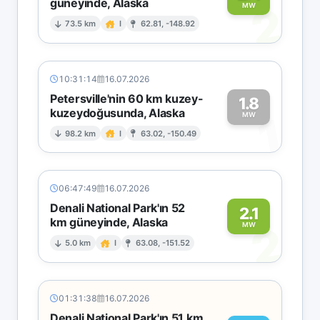
güneyinde, Alaska
2
MW
73.5 km
I
62.81, -148.92
10:31:14
16.07.2026
Petersville'nin 60 km kuzey-
1.8
kuzeydoğusunda, Alaska
1
MW
98.2 km
I
63.02, -150.49
06:47:49
16.07.2026
Denali National Park'ın 52
2.1
km güneyinde, Alaska
2
MW
5.0 km
I
63.08, -151.52
01:31:38
16.07.2026
Denali National Park'ın 51 km