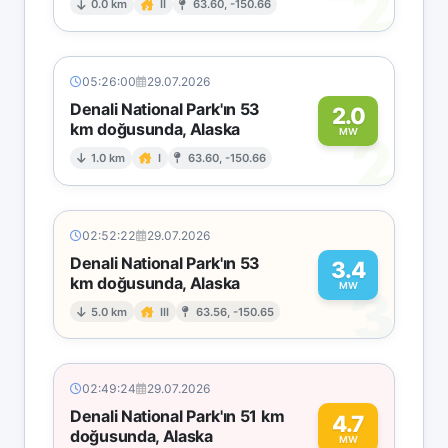
2
0.0 km
II
63.60, -150.66
05:26:00
29.07.2026
Denali National Park'ın 53
2.0
km doğusunda, Alaska
2
MW
1.0 km
I
63.60, -150.66
02:52:22
29.07.2026
Denali National Park'ın 53
3.4
km doğusunda, Alaska
3
MW
5.0 km
III
63.56, -150.65
02:49:24
29.07.2026
Denali National Park'ın 51 km
4.7
doğusunda, Alaska
MW