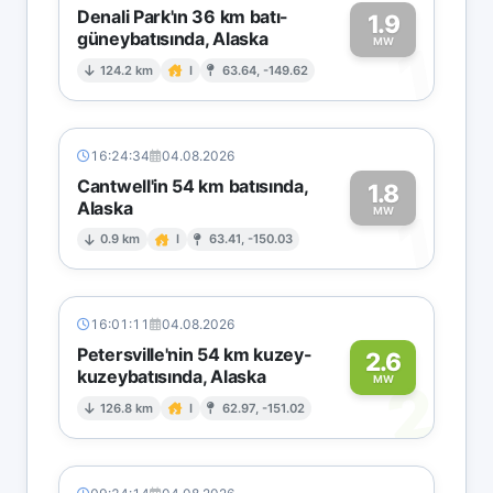
Denali Park'ın 36 km batı-
1.9
güneybatısında, Alaska
1
MW
124.2 km
I
63.64, -149.62
16:24:34
04.08.2026
Cantwell'in 54 km batısında,
1.8
Alaska
1
MW
0.9 km
I
63.41, -150.03
16:01:11
04.08.2026
Petersville'nin 54 km kuzey-
2.6
kuzeybatısında, Alaska
2
MW
126.8 km
I
62.97, -151.02