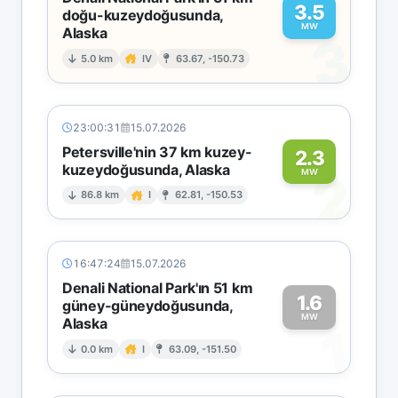
3.5
doğu-kuzeydoğusunda,
MW
Alaska
3
5.0 km
IV
63.67, -150.73
23:00:31
15.07.2026
Petersville'nin 37 km kuzey-
2.3
kuzeydoğusunda, Alaska
2
MW
86.8 km
I
62.81, -150.53
16:47:24
15.07.2026
Denali National Park'ın 51 km
1.6
güney-güneydoğusunda,
MW
Alaska
1
0.0 km
I
63.09, -151.50