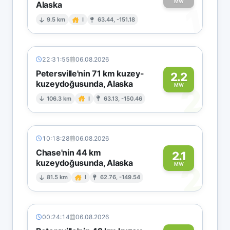
MW
Alaska
1
9.5 km
I
63.44, -151.18
22:31:55
06.08.2026
Petersville'nin 71 km kuzey-
2.2
kuzeydoğusunda, Alaska
2
MW
106.3 km
I
63.13, -150.46
10:18:28
06.08.2026
Chase'nin 44 km
2.1
kuzeydoğusunda, Alaska
2
MW
81.5 km
I
62.76, -149.54
00:24:14
06.08.2026