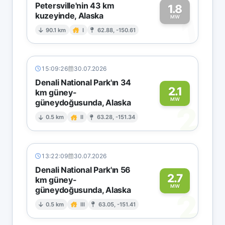
Petersville'nin 43 km
1.8
kuzeyinde, Alaska
1
MW
90.1 km
I
62.88, -150.61
15:09:26
30.07.2026
Denali National Park'ın 34
2.1
km güney-
MW
güneydoğusunda, Alaska
2
0.5 km
II
63.28, -151.34
13:22:09
30.07.2026
Denali National Park'ın 56
2.7
km güney-
MW
güneydoğusunda, Alaska
2
0.5 km
III
63.05, -151.41