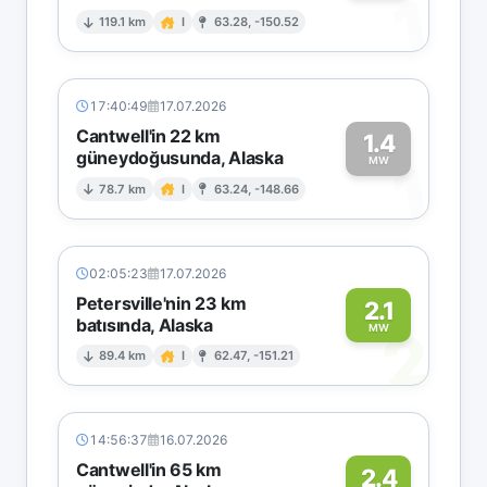
1
119.1 km
I
63.28, -150.52
17:40:49
17.07.2026
Cantwell'in 22 km
1.4
güneydoğusunda, Alaska
1
MW
78.7 km
I
63.24, -148.66
02:05:23
17.07.2026
Petersville'nin 23 km
2.1
batısında, Alaska
2
MW
89.4 km
I
62.47, -151.21
14:56:37
16.07.2026
Cantwell'in 65 km
2.4