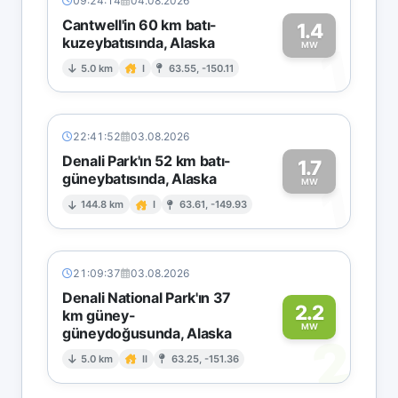
09:24:14
04.08.2026
Cantwell'in 60 km batı-
1.4
kuzeybatısında, Alaska
1
MW
5.0 km
I
63.55, -150.11
22:41:52
03.08.2026
Denali Park'ın 52 km batı-
1.7
güneybatısında, Alaska
1
MW
144.8 km
I
63.61, -149.93
21:09:37
03.08.2026
Denali National Park'ın 37
2.2
km güney-
MW
güneydoğusunda, Alaska
2
5.0 km
II
63.25, -151.36