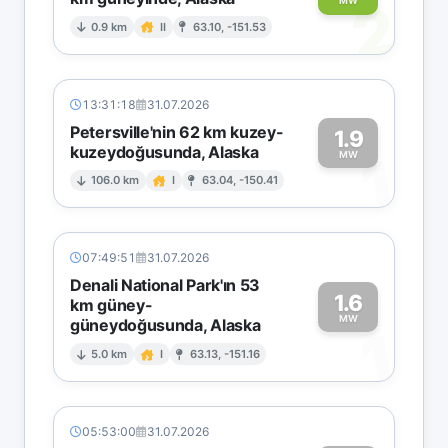
2
MW
0.9 km
II
63.10, -151.53
13:31:18
31.07.2026
Petersville'nin 62 km kuzey-
1.9
kuzeydoğusunda, Alaska
1
MW
106.0 km
I
63.04, -150.41
07:49:51
31.07.2026
Denali National Park'ın 53
1.6
km güney-
MW
güneydoğusunda, Alaska
1
5.0 km
I
63.13, -151.16
05:53:00
31.07.2026