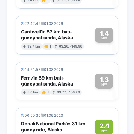
1
7.6 km
I
62.72, -150.89
22:42:49
01.08.2026
Cantwell'in 52 km batı-
1.4
güneybatısında, Alaska
1
MW
99.7 km
I
63.26, -149.96
14:21:53
01.08.2026
Ferry'in 59 km batı-
1.3
güneybatısında, Alaska
1
MW
5.0 km
I
63.77, -150.20
06:55:30
01.08.2026
Denali National Park'ın 31 km
2.4
güneyinde, Alaska
MW