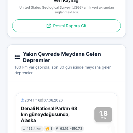
Veri Kaynağı
United States Geological Survey (USGS) anlık veri akışından
sağlanmaktadır.
Resmi Rapora Git
Yakın Çevrede Meydana Gelen
Depremler
100 km yarıçapında, son 30 gün içinde meydana gelen
depremler
23:41:16
07.08.2026
Denali National Park'ın 63
1.8
km güneydoğusunda,
MW
Alaska
1
133.4 km
I
63.19, -150.73