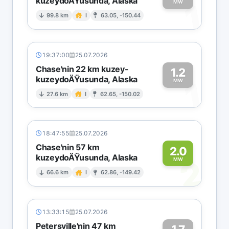
kuzeydoÄŸusunda, Alaska
1
MW
99.8 km
I
63.05, -150.44
19:37:00
25.07.2026
Chase'nin 22 km kuzey-
1.2
kuzeydoÄŸusunda, Alaska
1
MW
27.6 km
I
62.65, -150.02
18:47:55
25.07.2026
Chase'nin 57 km
2.0
kuzeydoÄŸusunda, Alaska
2
MW
66.6 km
I
62.86, -149.42
13:33:15
25.07.2026
Petersville'nin 47 km