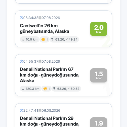
06:34:38
07.08.2026
Cantwell'in 26 km
2.0
güneybatısında, Alaska
2
MW
10.9 km
I
63.20, -149.24
04:55:37
07.08.2026
Denali National Park'ın 67
1.5
km doğu-güneydoğusunda,
MW
Alaska
1
120.3 km
I
63.26, -150.52
22:47:41
06.08.2026
Denali National Park'ın 29
1.9
km doğu-güneydoğusunda,