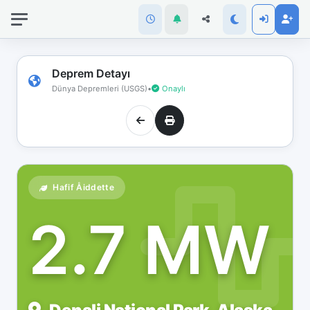
İnternet
bağlantınız
koptu!
Çevrimdışı
Deprem Detayı
moddasınız.
Dünya Depremleri (USGS)
•
Onaylı
Hafif Åiddette
2.7 MW