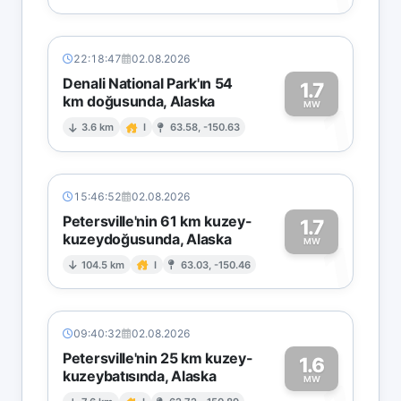
22:18:47
02.08.2026
Denali National Park'ın 54
1.7
km doğusunda, Alaska
1
MW
3.6 km
I
63.58, -150.63
15:46:52
02.08.2026
Petersville'nin 61 km kuzey-
1.7
kuzeydoğusunda, Alaska
1
MW
104.5 km
I
63.03, -150.46
09:40:32
02.08.2026
Petersville'nin 25 km kuzey-
1.6
kuzeybatısında, Alaska
MW