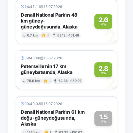
14:47:11
15.07.2026
Denali National Park'ın 48
2.6
km güney-
MW
güneydoğusunda, Alaska
2
0.7 km
II
63.12, -151.48
09:45:48
15.07.2026
Petersville'nin 17 km
2.8
güneybatısında, Alaska
2
MW
75.9 km
I
62.36, -150.97
09:40:03
15.07.2026
Denali National Park'ın 61 km
1.5
doğu-güneydoğusunda,
MW
Alaska
133.1 km
I
63.25, -150.67