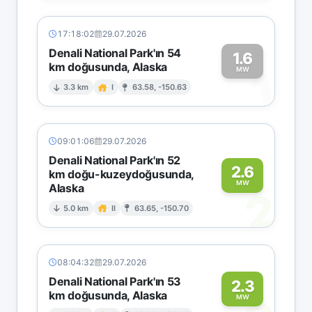
17:18:02
29.07.2026
Denali National Park'ın 54
1.6
km doğusunda, Alaska
1
MW
3.3 km
I
63.58, -150.63
09:01:06
29.07.2026
Denali National Park'ın 52
2.6
km doğu-kuzeydoğusunda,
MW
Alaska
2
5.0 km
II
63.65, -150.70
08:04:32
29.07.2026
Denali National Park'ın 53
2.3
km doğusunda, Alaska
MW