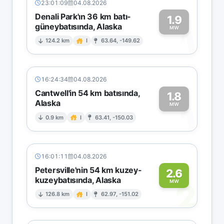
23:01:09
04.08.2026
Denali Park'ın 36 km batı-
1.9
güneybatısında, Alaska
1
MW
124.2 km
I
63.64, -149.62
16:24:34
04.08.2026
Cantwell'in 54 km batısında,
1.8
Alaska
1
MW
0.9 km
I
63.41, -150.03
16:01:11
04.08.2026
Petersville'nin 54 km kuzey-
2.6
kuzeybatısında, Alaska
2
MW
126.8 km
I
62.97, -151.02