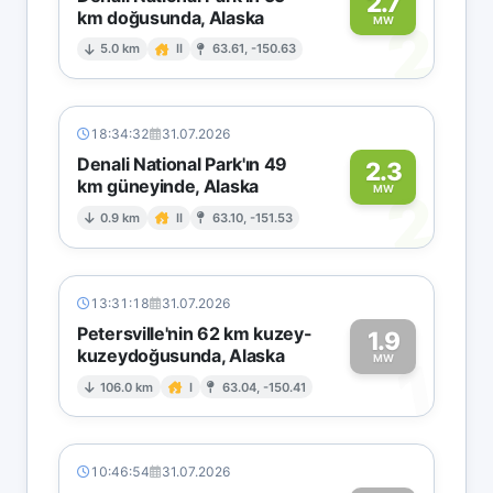
2.7
km doğusunda, Alaska
2
MW
5.0 km
II
63.61, -150.63
18:34:32
31.07.2026
Denali National Park'ın 49
2.3
km güneyinde, Alaska
2
MW
0.9 km
II
63.10, -151.53
13:31:18
31.07.2026
Petersville'nin 62 km kuzey-
1.9
kuzeydoğusunda, Alaska
1
MW
106.0 km
I
63.04, -150.41
10:46:54
31.07.2026