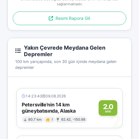
sağlanmaktadır.
Resmi Rapora Git
Yakın Çevrede Meydana Gelen
Depremler
100 km yarıçapında, son 30 gün içinde meydana gelen
depremler
14:23:43
09.08.2026
Petersville'nin 14 km
2.0
güneybatısında, Alaska
2
MW
80.7 km
I
62.42, -150.98