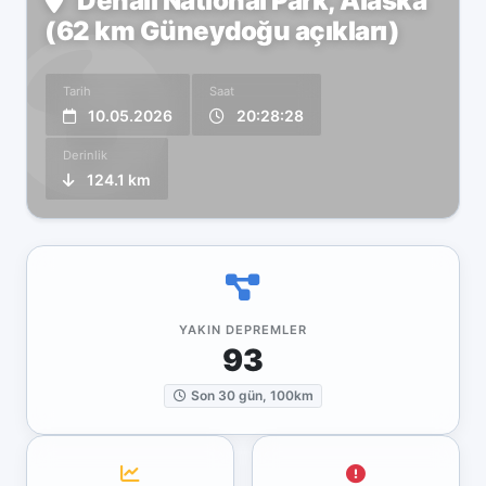
Denali National Park, Alaska
(62 km Güneydoğu açıkları)
Tarih
Saat
10.05.2026
20:28:28
Derinlik
124.1 km
YAKIN DEPREMLER
93
Son 30 gün, 100km