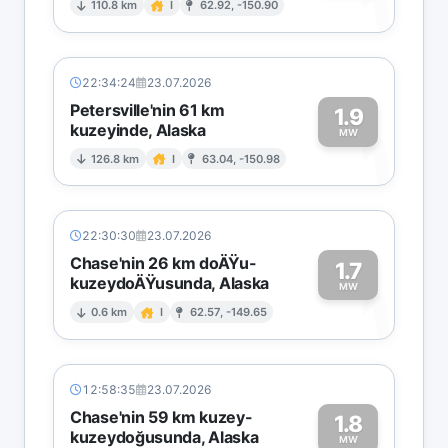
1
110.8 km
I
62.92, -150.90
22:34:24
23.07.2026
Petersville'nin 61 km
1.9
kuzeyinde, Alaska
1
MW
126.8 km
I
63.04, -150.98
22:30:30
23.07.2026
Chase'nin 26 km doÄŸu-
1.7
kuzeydoÄŸusunda, Alaska
1
MW
0.6 km
I
62.57, -149.65
12:58:35
23.07.2026
Chase'nin 59 km kuzey-
1.8
kuzeydoğusunda, Alaska
MW