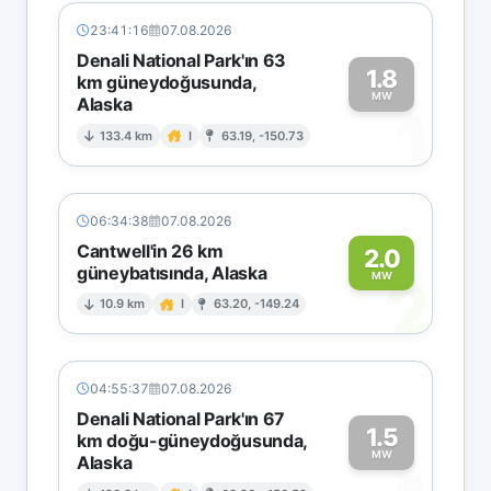
23:41:16
07.08.2026
Denali National Park'ın 63
1.8
km güneydoğusunda,
MW
Alaska
1
133.4 km
I
63.19, -150.73
06:34:38
07.08.2026
Cantwell'in 26 km
2.0
güneybatısında, Alaska
2
MW
10.9 km
I
63.20, -149.24
04:55:37
07.08.2026
Denali National Park'ın 67
1.5
km doğu-güneydoğusunda,
MW
Alaska