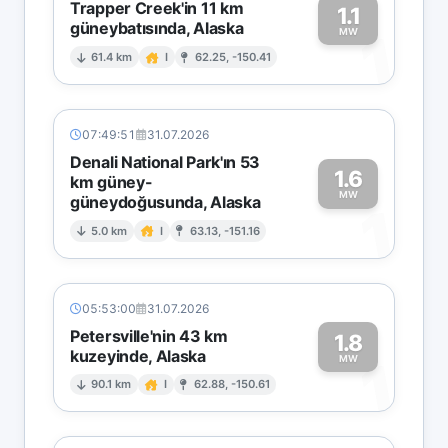
Trapper Creek'in 11 km
1.1
güneybatısında, Alaska
1
MW
61.4 km
I
62.25, -150.41
07:49:51
31.07.2026
Denali National Park'ın 53
1.6
km güney-
MW
güneydoğusunda, Alaska
1
5.0 km
I
63.13, -151.16
05:53:00
31.07.2026
Petersville'nin 43 km
1.8
kuzeyinde, Alaska
1
MW
90.1 km
I
62.88, -150.61