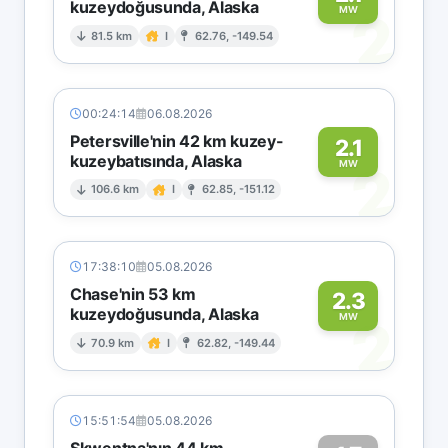
kuzeydoğusunda, Alaska
2
MW
81.5 km
I
62.76, -149.54
00:24:14
06.08.2026
Petersville'nin 42 km kuzey-
2.1
kuzeybatısında, Alaska
2
MW
106.6 km
I
62.85, -151.12
17:38:10
05.08.2026
Chase'nin 53 km
2.3
kuzeydoğusunda, Alaska
2
MW
70.9 km
I
62.82, -149.44
15:51:54
05.08.2026
Skwentna'nın 44 km