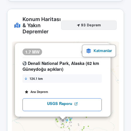
Konum Haritası
& Yakın
93 Deprem
Depremler
×
1.7 MW
10.05 20:28
Denali National Park, Alaska (62 km
Güneydoğu açıkları)
124.1 km
Ana Deprem
USGS Raporu