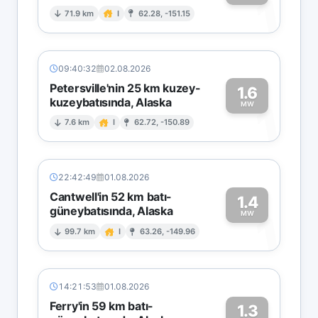
1
71.9 km
I
62.28, -151.15
09:40:32
02.08.2026
Petersville'nin 25 km kuzey-
1.6
kuzeybatısında, Alaska
1
MW
7.6 km
I
62.72, -150.89
22:42:49
01.08.2026
Cantwell'in 52 km batı-
1.4
güneybatısında, Alaska
1
MW
99.7 km
I
63.26, -149.96
14:21:53
01.08.2026
Ferry'in 59 km batı-
1.3