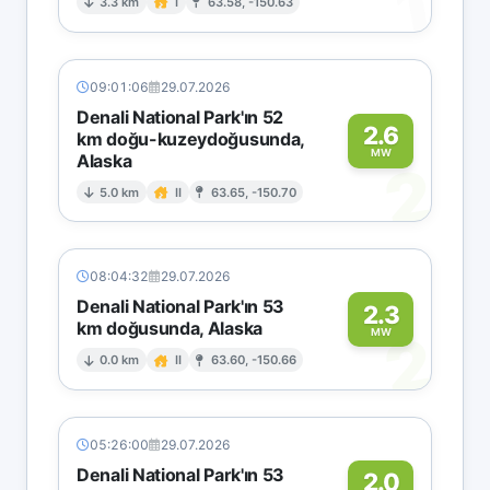
1
3.3 km
I
63.58, -150.63
09:01:06
29.07.2026
Denali National Park'ın 52
2.6
km doğu-kuzeydoğusunda,
MW
Alaska
2
5.0 km
II
63.65, -150.70
08:04:32
29.07.2026
Denali National Park'ın 53
2.3
km doğusunda, Alaska
2
MW
0.0 km
II
63.60, -150.66
05:26:00
29.07.2026
Denali National Park'ın 53
2.0