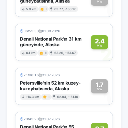
güneybatısında, Alaska
1
MW
5.0 km
I
63.77, -150.20
06:55:30
01.08.2026
Denali National Park'ın 31 km
2.4
güneyinde, Alaska
2
MW
0.1 km
II
63.26, -151.67
21:08:16
31.07.2026
Petersville'nin 52 km kuzey-
1.7
kuzeybatısında, Alaska
1
MW
116.3 km
I
62.94, -151.10
20:45:20
31.07.2026
Denali National Park'ın 55