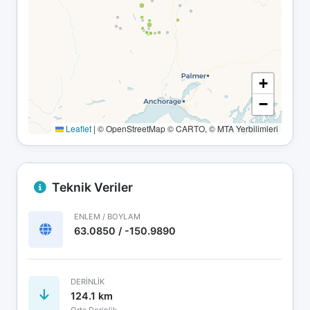
+
−
Leaflet
|
© OpenStreetMap © CARTO, © MTA Yerbilimleri
Teknik Veriler
ENLEM / BOYLAM
63.0850 / -150.9890
DERINLIK
124.1 km
Orta Derinlik