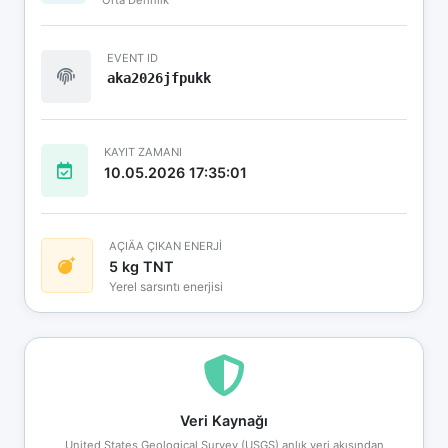
EVENT ID
aka2026jfpukk
KAYIT ZAMANI
10.05.2026 17:35:01
AÇIÄA ÇIKAN ENERJİ
5 kg TNT
Yerel sarsıntı enerjisi
Veri Kaynağı
United States Geological Survey (USGS) anlık veri akışından