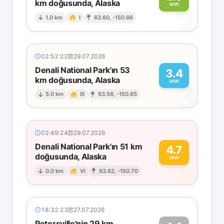
km doğusunda, Alaska
2
MW
1.0 km
I
63.60, -150.66
02:52:22
29.07.2026
Denali National Park'ın 53
3.4
km doğusunda, Alaska
3
MW
5.0 km
III
63.56, -150.65
02:49:24
29.07.2026
Denali National Park'ın 51 km
4.7
doğusunda, Alaska
4
MW
0.0 km
VI
63.62, -150.70
18:32:23
27.07.2026
Petersville'nin 29 km