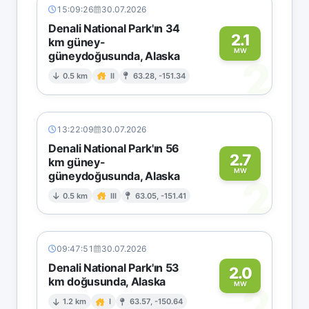
15:09:26
30.07.2026
Denali National Park'ın 34
2.1
km güney-
MW
güneydoğusunda, Alaska
2
0.5 km
II
63.28, -151.34
13:22:09
30.07.2026
Denali National Park'ın 56
2.7
km güney-
MW
güneydoğusunda, Alaska
2
0.5 km
III
63.05, -151.41
09:47:51
30.07.2026
Denali National Park'ın 53
2.0
km doğusunda, Alaska
2
MW
1.2 km
I
63.57, -150.64