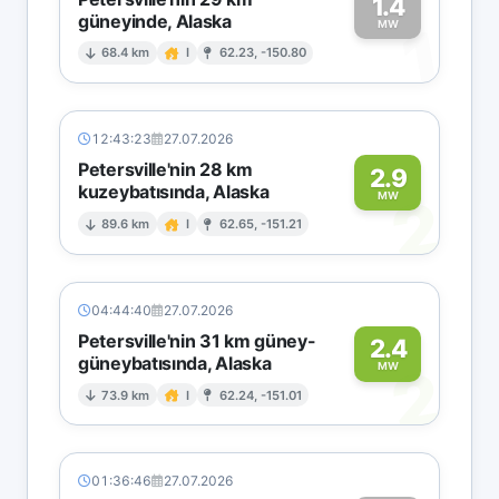
1.4
güneyinde, Alaska
1
MW
68.4 km
I
62.23, -150.80
12:43:23
27.07.2026
Petersville'nin 28 km
2.9
kuzeybatısında, Alaska
2
MW
89.6 km
I
62.65, -151.21
04:44:40
27.07.2026
Petersville'nin 31 km güney-
2.4
güneybatısında, Alaska
2
MW
73.9 km
I
62.24, -151.01
01:36:46
27.07.2026