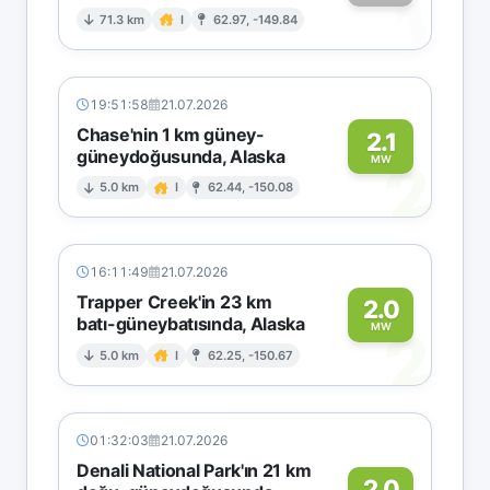
1
71.3 km
I
62.97, -149.84
19:51:58
21.07.2026
Chase'nin 1 km güney-
2.1
güneydoğusunda, Alaska
2
MW
5.0 km
I
62.44, -150.08
16:11:49
21.07.2026
Trapper Creek'in 23 km
2.0
batı-güneybatısında, Alaska
2
MW
5.0 km
I
62.25, -150.67
01:32:03
21.07.2026
Denali National Park'ın 21 km
2.0