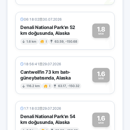
06:18:02
30.07.2026
Denali National Park'ın 52
1.8
km doğusunda, Alaska
1
MW
1.6 km
I
63.59, -150.68
18:56:41
29.07.2026
Cantwell'in 73 km batı-
1.6
güneybatısında, Alaska
1
MW
116.2 km
I
63.17, -150.32
17:18:02
29.07.2026
Denali National Park'ın 54
1.6
km doğusunda, Alaska
MW