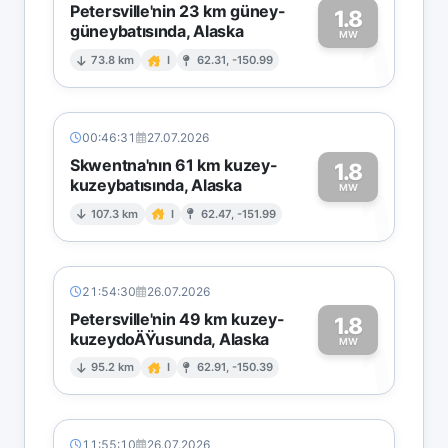
Petersville'nin 23 km güney-
1.8
güneybatısında, Alaska
1
MW
73.8 km
I
62.31, -150.99
00:46:31
27.07.2026
Skwentna'nın 61 km kuzey-
1.8
kuzeybatısında, Alaska
1
MW
107.3 km
I
62.47, -151.99
21:54:30
26.07.2026
Petersville'nin 49 km kuzey-
1.8
kuzeydoÄŸusunda, Alaska
1
MW
95.2 km
I
62.91, -150.39
11:55:10
26.07.2026