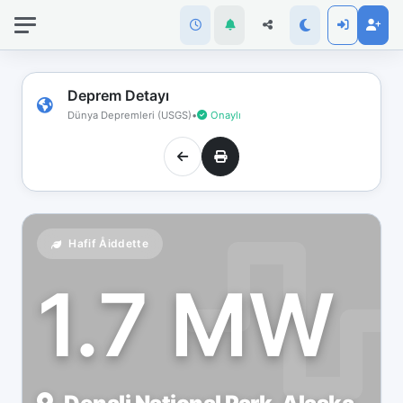
İnternet
bağlantınız
koptu!
Çevrimdışı
Deprem Detayı
moddasınız.
Dünya Depremleri (USGS)
•
Onaylı
Hafif Åiddette
1.7 MW