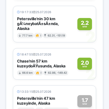
19:17:33
25.07.2026
Petersville'nin 30 km
2.2
gÃ¼neybatÄ±sÄ±nda,
MW
Alaska
2
77.7 km
I
62.31, -151.19
18:47:55
25.07.2026
Chase'nin 57 km
2.0
kuzeydoÄŸusunda, Alaska
2
MW
66.6 km
I
62.86, -149.42
13:33:15
25.07.2026
Petersville'nin 47 km
1.7
kuzeyinde, Alaska
MW