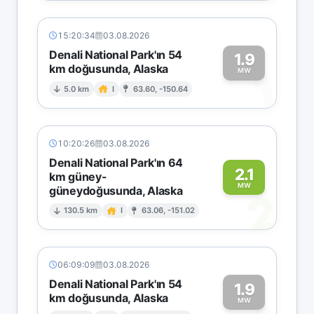
15:20:34
03.08.2026
Denali National Park'ın 54
1.9
km doğusunda, Alaska
1
MW
5.0 km
I
63.60, -150.64
10:20:26
03.08.2026
Denali National Park'ın 64
2.1
km güney-
MW
güneydoğusunda, Alaska
2
130.5 km
I
63.06, -151.02
06:09:09
03.08.2026
Denali National Park'ın 54
1.9
km doğusunda, Alaska
MW