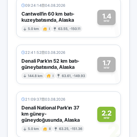
09:24:14
04.08.2026
Cantwell'in 60 km batı-
1.4
kuzeybatısında, Alaska
1
MW
5.0 km
I
63.55, -150.11
22:41:52
03.08.2026
Denali Park'ın 52 km batı-
1.7
güneybatısında, Alaska
1
MW
144.8 km
I
63.61, -149.93
21:09:37
03.08.2026
Denali National Park'ın 37
2.2
km güney-
MW
güneydoğusunda, Alaska
2
5.0 km
II
63.25, -151.36