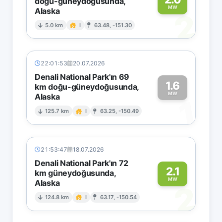
doğu-güneydoğusunda,
MW
Alaska
2
5.0 km
I
63.48, -151.30
22:01:53
20.07.2026
Denali National Park'ın 69
1.6
km doğu-güneydoğusunda,
MW
Alaska
1
125.7 km
I
63.25, -150.49
21:53:47
18.07.2026
Denali National Park'ın 72
2.1
km güneydoğusunda,
MW
Alaska
2
124.8 km
I
63.17, -150.54