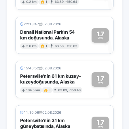
1
0.2 km
I
63.59, -150.64
22:18:47
02.08.2026
Denali National Park'ın 54
1.7
km doğusunda, Alaska
1
MW
3.6 km
I
63.58, -150.63
15:46:52
02.08.2026
Petersville'nin 61 km kuzey-
1.7
kuzeydoğusunda, Alaska
1
MW
104.5 km
I
63.03, -150.46
11:10:06
02.08.2026
Petersville'nin 31 km
1.7
güneybatısında, Alaska
MW