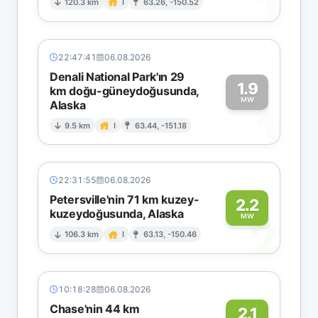
1
120.3 km
I
63.26, -150.52
22:47:41
06.08.2026
Denali National Park'ın 29
1.9
km doğu-güneydoğusunda,
MW
Alaska
1
9.5 km
I
63.44, -151.18
22:31:55
06.08.2026
Petersville'nin 71 km kuzey-
2.2
kuzeydoğusunda, Alaska
2
MW
106.3 km
I
63.13, -150.46
10:18:28
06.08.2026
Chase'nin 44 km
2.1