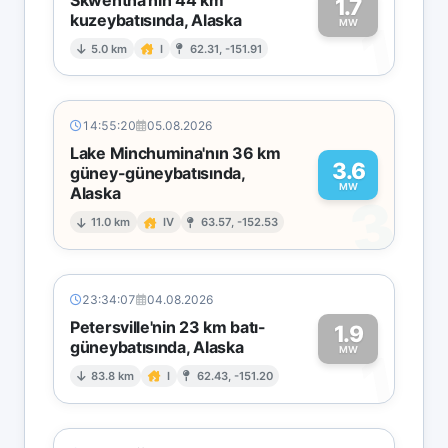
1.7
kuzeybatısında, Alaska
1
MW
5.0 km
I
62.31, -151.91
14:55:20
05.08.2026
Lake Minchumina'nın 36 km
3.6
güney-güneybatısında,
MW
Alaska
3
11.0 km
IV
63.57, -152.53
23:34:07
04.08.2026
Petersville'nin 23 km batı-
1.9
güneybatısında, Alaska
1
MW
83.8 km
I
62.43, -151.20