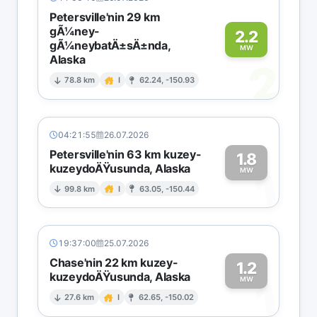
Petersville'nin 29 km
gÃ¼ney-
2.2
gÃ¼neybatÄ±sÄ±nda,
MW
Alaska
2
78.8 km
I
62.24, -150.93
04:21:55
26.07.2026
Petersville'nin 63 km kuzey-
1.8
kuzeydoÄŸusunda, Alaska
1
MW
99.8 km
I
63.05, -150.44
19:37:00
25.07.2026
Chase'nin 22 km kuzey-
1.2
kuzeydoÄŸusunda, Alaska
1
MW
27.6 km
I
62.65, -150.02