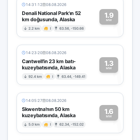
14:31:12
08.08.2026
Denali National Park'ın 52
1.9
km doğusunda, Alaska
1
MW
2.2 km
I
63.56, -150.66
14:23:20
08.08.2026
Cantwell'in 23 km batı-
1.3
kuzeybatısında, Alaska
1
MW
92.4 km
I
63.44, -149.41
14:05:27
08.08.2026
Skwentna'nın 50 km
1.6
kuzeybatısında, Alaska
1
MW
5.0 km
I
62.34, -152.02