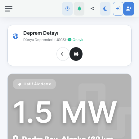
İnternet
bağlantınız
koptu!
Çevrimdışı
Deprem Detayı
moddasınız.
Dünya Depremleri (USGS)
•
Onaylı
Hafif Åiddette
1.5 MW