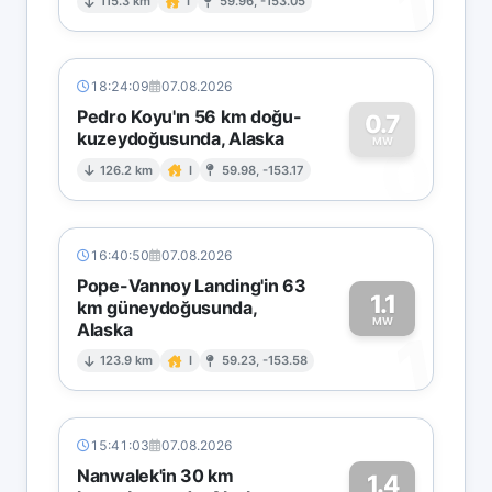
1
115.3 km
I
59.96, -153.05
18:24:09
07.08.2026
Pedro Koyu'ın 56 km doğu-
0.7
kuzeydoğusunda, Alaska
0
MW
126.2 km
I
59.98, -153.17
16:40:50
07.08.2026
Pope-Vannoy Landing'in 63
1.1
km güneydoğusunda,
MW
Alaska
1
123.9 km
I
59.23, -153.58
15:41:03
07.08.2026
Nanwalek'in 30 km
1.4