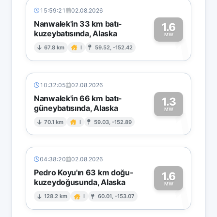
15:59:21
02.08.2026
Nanwalek'in 33 km batı-
1.6
kuzeybatısında, Alaska
1
MW
67.8 km
I
59.52, -152.42
10:32:05
02.08.2026
Nanwalek'in 66 km batı-
1.3
güneybatısında, Alaska
1
MW
70.1 km
I
59.03, -152.89
04:38:20
02.08.2026
Pedro Koyu'ın 63 km doğu-
1.6
kuzeydoğusunda, Alaska
1
MW
128.2 km
I
60.01, -153.07