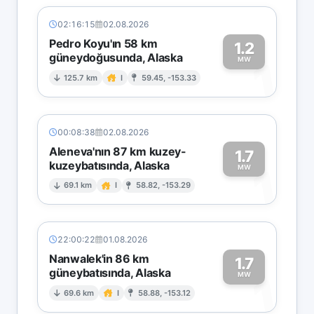
02:16:15
02.08.2026
Pedro Koyu'ın 58 km
1.2
güneydoğusunda, Alaska
1
MW
125.7 km
I
59.45, -153.33
00:08:38
02.08.2026
Aleneva'nın 87 km kuzey-
1.7
kuzeybatısında, Alaska
1
MW
69.1 km
I
58.82, -153.29
22:00:22
01.08.2026
Nanwalek'in 86 km
1.7
güneybatısında, Alaska
1
MW
69.6 km
I
58.88, -153.12