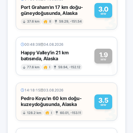
Port Graham'ın 17 km doğu-
3.0
güneydoğusunda, Alaska
3
MW
37.6 km
II
59.29, -151.54
00:48:39
04.08.2026
Happy Valley'in 21 km
1.9
batısında, Alaska
1
MW
77.6 km
I
59.94, -152.12
14:18:15
03.08.2026
Pedro Koyu'ın 60 km doğu-
3.5
kuzeydoğusunda, Alaska
3
MW
128.2 km
I
60.01, -153.11