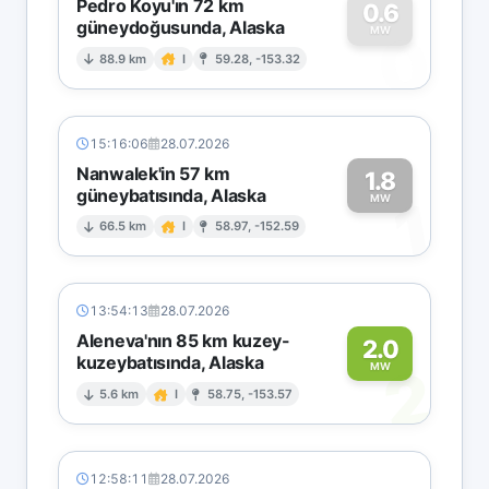
Pedro Koyu'ın 72 km
0.6
güneydoğusunda, Alaska
0
MW
88.9 km
I
59.28, -153.32
15:16:06
28.07.2026
Nanwalek'in 57 km
1.8
güneybatısında, Alaska
1
MW
66.5 km
I
58.97, -152.59
13:54:13
28.07.2026
Aleneva'nın 85 km kuzey-
2.0
kuzeybatısında, Alaska
2
MW
5.6 km
I
58.75, -153.57
12:58:11
28.07.2026