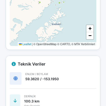
+
−
Leaflet
|
© OpenStreetMap © CARTO, © MTA Yerbilimleri
Teknik Veriler
ENLEM / BOYLAM
59.3620 / -153.1950
DERINLIK
100.3 km
Orta Derinlik