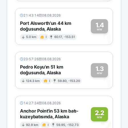
21:43:14
08.08.2026
Port Alsworth'un 44 km
1.4
doğusunda, Alaska
1
MW
5.0 km
I
60.17, -153.51
20:57:26
08.08.2026
Pedro Koyu'ın 51 km
1.3
doğusunda, Alaska
1
MW
124.3 km
I
59.80, -153.20
14:27:34
08.08.2026
Anchor Point'in 53 km batı-
2.2
kuzeybatısında, Alaska
2
MW
92.9 km
I
59.95, -152.73