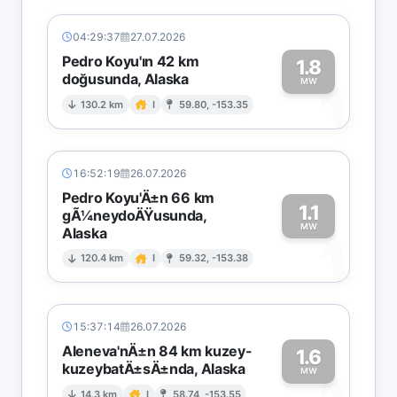
04:29:37
27.07.2026
Pedro Koyu'ın 42 km
1.8
doğusunda, Alaska
1
MW
130.2 km
I
59.80, -153.35
16:52:19
26.07.2026
Pedro Koyu'Ä±n 66 km
1.1
gÃ¼neydoÄŸusunda,
MW
Alaska
1
120.4 km
I
59.32, -153.38
15:37:14
26.07.2026
Aleneva'nÄ±n 84 km kuzey-
1.6
kuzeybatÄ±sÄ±nda, Alaska
MW
14.3 km
I
58.74, -153.55