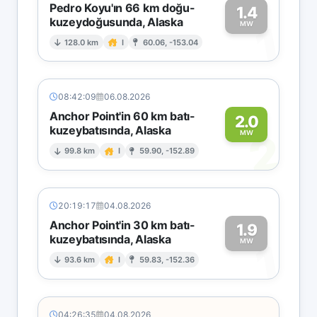
Pedro Koyu'ın 66 km doğu-
1.4
kuzeydoğusunda, Alaska
1
MW
128.0 km
I
60.06, -153.04
08:42:09
06.08.2026
Anchor Point'in 60 km batı-
2.0
kuzeybatısında, Alaska
2
MW
99.8 km
I
59.90, -152.89
20:19:17
04.08.2026
Anchor Point'in 30 km batı-
1.9
kuzeybatısında, Alaska
1
MW
93.6 km
I
59.83, -152.36
04:26:35
04.08.2026