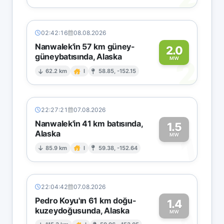
02:42:16
08.08.2026
Nanwalek'in 57 km güney-
2.0
güneybatısında, Alaska
2
MW
62.2 km
I
58.85, -152.15
22:27:21
07.08.2026
Nanwalek'in 41 km batısında,
1.5
Alaska
1
MW
85.9 km
I
59.38, -152.64
22:04:42
07.08.2026
Pedro Koyu'ın 61 km doğu-
1.4
kuzeydoğusunda, Alaska
MW