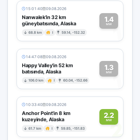
15:01:40
09.08.2026
Nanwalek'in 32 km
1.4
güneybatısında, Alaska
1
MW
68.8 km
I
59.14, -152.32
14:47:08
09.08.2026
Happy Valley'in 52 km
1.3
batısında, Alaska
1
MW
106.0 km
I
60.04, -152.66
10:33:40
09.08.2026
Anchor Point'in 8 km
2.2
kuzeyinde, Alaska
2
MW
61.7 km
I
59.85, -151.83