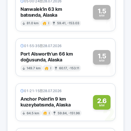
05:00:24
28.07.2026
Nanwalek'in 63 km
1.5
batısında, Alaska
1
MW
81.0 km
I
59.41, -153.03
01:55:35
28.07.2026
Port Alsworth'un 66 km
1.5
doğusunda, Alaska
1
MW
149.7 km
I
60.17, -153.11
01:21:15
28.07.2026
Anchor Point'in 9 km
2.6
kuzeybatısında, Alaska
2
MW
64.5 km
I
59.84, -151.96