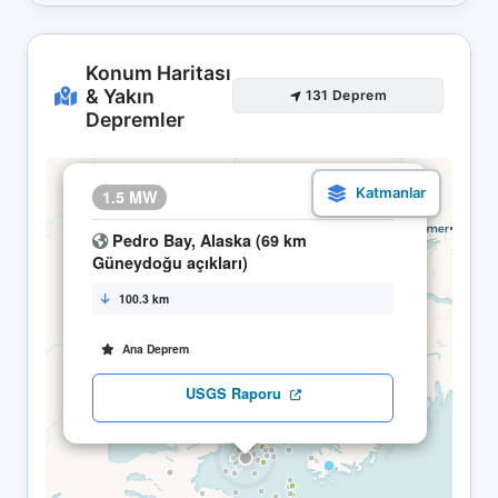
Konum Haritası
& Yakın
131 Deprem
Depremler
×
1.5 MW
06.05 12:31
Pedro Bay, Alaska (69 km
Güneydoğu açıkları)
100.3 km
Ana Deprem
USGS Raporu