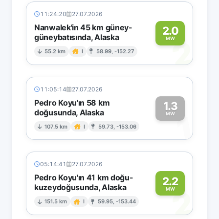
11:24:20
27.07.2026
Nanwalek'in 45 km güney-
2.0
güneybatısında, Alaska
2
MW
55.2 km
I
58.99, -152.27
11:05:14
27.07.2026
Pedro Koyu'ın 58 km
1.3
doğusunda, Alaska
1
MW
107.5 km
I
59.73, -153.06
05:14:41
27.07.2026
Pedro Koyu'ın 41 km doğu-
2.2
kuzeydoğusunda, Alaska
2
MW
151.5 km
I
59.95, -153.44