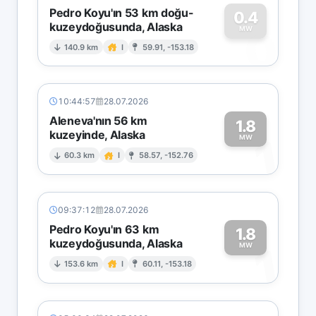
Pedro Koyu'ın 53 km doğu-
0.4
kuzeydoğusunda, Alaska
0
MW
140.9 km
I
59.91, -153.18
10:44:57
28.07.2026
Aleneva'nın 56 km
1.8
kuzeyinde, Alaska
1
MW
60.3 km
I
58.57, -152.76
09:37:12
28.07.2026
Pedro Koyu'ın 63 km
1.8
kuzeydoğusunda, Alaska
1
MW
153.6 km
I
60.11, -153.18