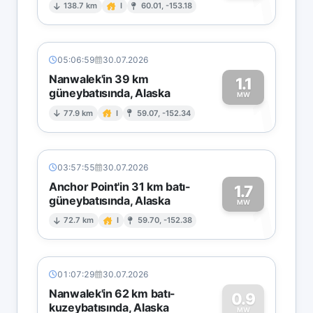
1
138.7 km
I
60.01, -153.18
05:06:59
30.07.2026
Nanwalek'in 39 km
1.1
güneybatısında, Alaska
1
MW
77.9 km
I
59.07, -152.34
03:57:55
30.07.2026
Anchor Point'in 31 km batı-
1.7
güneybatısında, Alaska
1
MW
72.7 km
I
59.70, -152.38
01:07:29
30.07.2026
Nanwalek'in 62 km batı-
0.9
kuzeybatısında, Alaska
MW