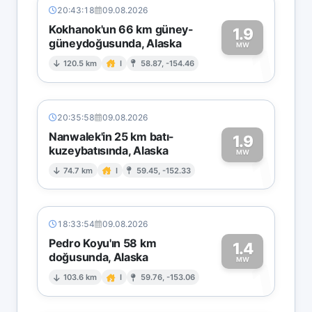
20:43:18
09.08.2026
Kokhanok'un 66 km güney-
1.9
güneydoğusunda, Alaska
1
MW
120.5 km
I
58.87, -154.46
20:35:58
09.08.2026
Nanwalek'in 25 km batı-
1.9
kuzeybatısında, Alaska
1
MW
74.7 km
I
59.45, -152.33
18:33:54
09.08.2026
Pedro Koyu'ın 58 km
1.4
doğusunda, Alaska
1
MW
103.6 km
I
59.76, -153.06