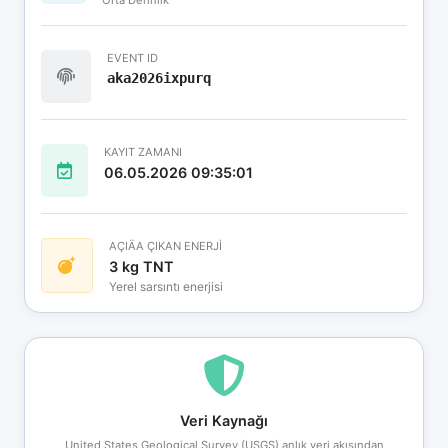
EVENT ID
aka2026ixpurq
KAYIT ZAMANI
06.05.2026 09:35:01
AÇIÄA ÇIKAN ENERJİ
3 kg TNT
Yerel sarsıntı enerjisi
Veri Kaynağı
United States Geological Survey (USGS) anlık veri akışından