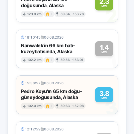
2.3
doğusunda, Alaska
2
MW
123.0 km
I
59.84, -153.28
18:10:45
06.08.2026
Nanwalek'in 66 km batı-
1.4
kuzeybatısında, Alaska
1
MW
102.2 km
I
59.56, -153.01
15:38:57
06.08.2026
Pedro Koyu'ın 65 km doğu-
3.8
güneydoğusunda, Alaska
3
MW
102.0 km
I
59.63, -152.98
12:12:59
06.08.2026