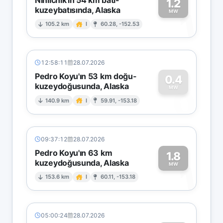
1.2
kuzeybatısında, Alaska
1
MW
105.2 km
I
60.28, -152.53
12:58:11
28.07.2026
Pedro Koyu'ın 53 km doğu-
0.4
kuzeydoğusunda, Alaska
0
MW
140.9 km
I
59.91, -153.18
09:37:12
28.07.2026
Pedro Koyu'ın 63 km
1.8
kuzeydoğusunda, Alaska
1
MW
153.6 km
I
60.11, -153.18
05:00:24
28.07.2026