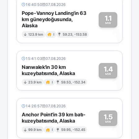
16:40:50
07.08.2026
Pope-Vannoy Landing'in 63
1.1
km güneydoğusunda,
MW
Alaska
1
123.9 km
I
59.23, -153.58
15:41:03
07.08.2026
Nanwalek'in 30 km
1.4
kuzeybatısında, Alaska
1
MW
23.9 km
I
59.53, -152.34
14:26:57
07.08.2026
Anchor Point'in 39 km batı-
1.5
kuzeybatısında, Alaska
1
MW
99.9 km
I
59.95, -152.45