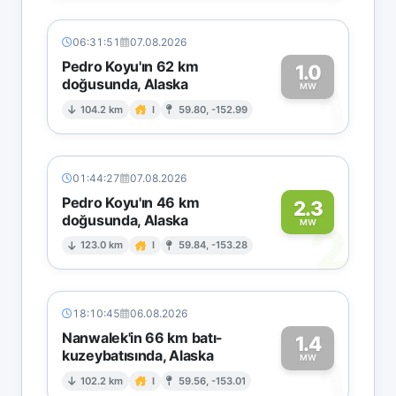
06:31:51
07.08.2026
Pedro Koyu'ın 62 km
1.0
doğusunda, Alaska
1
MW
104.2 km
I
59.80, -152.99
01:44:27
07.08.2026
Pedro Koyu'ın 46 km
2.3
doğusunda, Alaska
2
MW
123.0 km
I
59.84, -153.28
18:10:45
06.08.2026
Nanwalek'in 66 km batı-
1.4
kuzeybatısında, Alaska
1
MW
102.2 km
I
59.56, -153.01