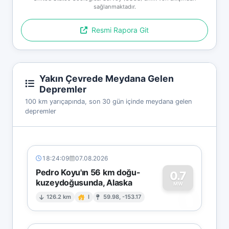
sağlanmaktadır.
Resmi Rapora Git
Yakın Çevrede Meydana Gelen
Depremler
100 km yarıçapında, son 30 gün içinde meydana gelen
depremler
18:24:09
07.08.2026
Pedro Koyu'ın 56 km doğu-
0.7
kuzeydoğusunda, Alaska
0
MW
126.2 km
I
59.98, -153.17