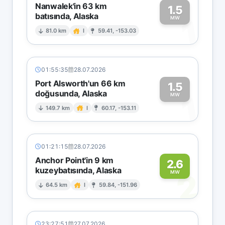
Nanwalek'in 63 km
1.5
batısında, Alaska
1
MW
81.0 km
I
59.41, -153.03
01:55:35
28.07.2026
Port Alsworth'un 66 km
1.5
doğusunda, Alaska
1
MW
149.7 km
I
60.17, -153.11
01:21:15
28.07.2026
Anchor Point'in 9 km
2.6
kuzeybatısında, Alaska
2
MW
64.5 km
I
59.84, -151.96
23:27:51
27.07.2026