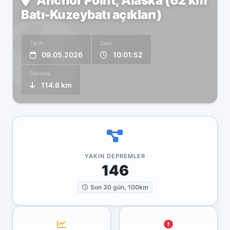
Anchor Point, Alaska (62 km
Batı-Kuzeybatı açıkları)
Tarih
Saat
09.05.2026
10:01:52
Derinlik
114.6 km
YAKIN DEPREMLER
146
Son 30 gün, 100km