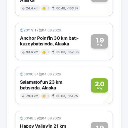
1
24.4 km
I
60.48, -153.37
20:19:17
04.08.2026
Anchor Point'in 30 km batı-
1.9
kuzeybatısında, Alaska
1
MW
93.6 km
I
59.83, -152.36
08:00:34
04.08.2026
Salamatof'un 23 km
2.0
batısında, Alaska
2
MW
79.3 km
I
60.63, -151.75
00:48:39
04.08.2026
Happy Valley'in 21 km
1.9