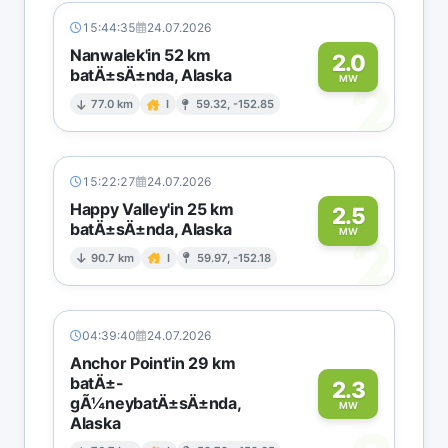
15:44:35
24.07.2026
Nanwalek'in 52 km
2.0
batÄ±sÄ±nda, Alaska
2
MW
77.0 km
I
59.32, -152.85
15:22:27
24.07.2026
Happy Valley'in 25 km
2.5
batÄ±sÄ±nda, Alaska
2
MW
90.7 km
I
59.97, -152.18
04:39:40
24.07.2026
Anchor Point'in 29 km
batÄ±-
2.3
gÃ¼neybatÄ±sÄ±nda,
MW
Alaska