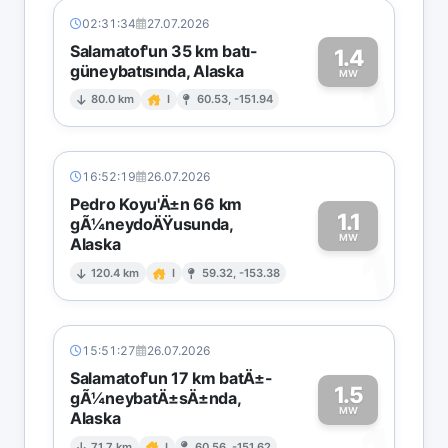
02:31:34
27.07.2026
Salamatof'un 35 km batı-
1.4
güneybatısında, Alaska
1
MW
80.0 km
I
60.53, -151.94
16:52:19
26.07.2026
Pedro Koyu'Ä±n 66 km
1.1
gÃ¼neydoÄŸusunda,
MW
Alaska
1
120.4 km
I
59.32, -153.38
15:51:27
26.07.2026
Salamatof'un 17 km batÄ±-
1.5
gÃ¼neybatÄ±sÄ±nda,
MW
Alaska
71.7 km
I
60.56, -151.62