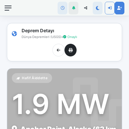
İnternet
bağlantınız
koptu!
Çevrimdışı
Deprem Detayı
moddasınız.
Dünya Depremleri (USGS)
•
Onaylı
Hafif Åiddette
1.9 MW