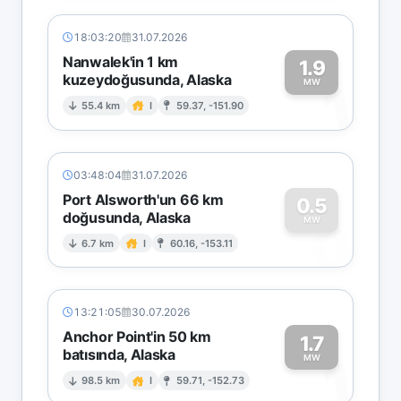
18:03:20
31.07.2026
Nanwalek'in 1 km
1.9
kuzeydoğusunda, Alaska
1
MW
55.4 km
I
59.37, -151.90
03:48:04
31.07.2026
Port Alsworth'un 66 km
0.5
doğusunda, Alaska
0
MW
6.7 km
I
60.16, -153.11
13:21:05
30.07.2026
Anchor Point'in 50 km
1.7
batısında, Alaska
1
MW
98.5 km
I
59.71, -152.73