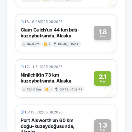
2
18:16:28
05.08.2026
Clam Gulch'un 44 km batı-
1.8
kuzeybatısında, Alaska
1
MW
86.4 km
I
60.40, -152.11
17:11:51
05.08.2026
Ninilchik'in 73 km
2.1
kuzeybatısında, Alaska
2
MW
136.0 km
I
60.42, -152.77
15:33:03
05.08.2026
Port Alsworth'un 60 km
1.3
doğu-kuzeydoğusunda,
MW
Alaska