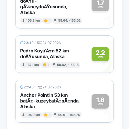
doÄŸu-
1.7
gÃ¼neydoÄŸusunda,
MW
Alaska
1
106.8 km
I
59.64, -153.02
23:10:15
24.07.2026
Pedro Koyu'Ä±n 52 km
2.2
doÄŸusunda, Alaska
2
MW
137.1 km
I
59.82, -153.18
22:40:17
24.07.2026
Anchor Point'in 53 km
1.8
batÄ±-kuzeybatÄ±sÄ±nda,
MW
Alaska
1
104.9 km
I
59.91, -152.75