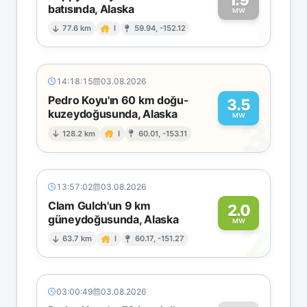
batısında, Alaska
1
MW
77.6 km
I
59.94, -152.12
14:18:15
03.08.2026
Pedro Koyu'ın 60 km doğu-
3.5
kuzeydoğusunda, Alaska
3
MW
128.2 km
I
60.01, -153.11
13:57:02
03.08.2026
Clam Gulch'un 9 km
2.0
güneydoğusunda, Alaska
2
MW
63.7 km
I
60.17, -151.27
03:00:49
03.08.2026