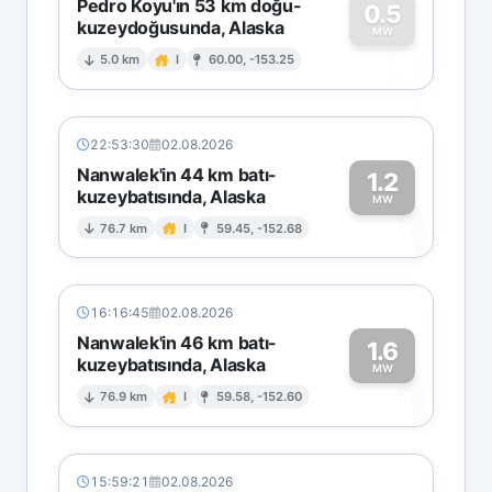
Pedro Koyu'ın 53 km doğu-
0.5
kuzeydoğusunda, Alaska
0
MW
5.0 km
I
60.00, -153.25
22:53:30
02.08.2026
Nanwalek'in 44 km batı-
1.2
kuzeybatısında, Alaska
1
MW
76.7 km
I
59.45, -152.68
16:16:45
02.08.2026
Nanwalek'in 46 km batı-
1.6
kuzeybatısında, Alaska
1
MW
76.9 km
I
59.58, -152.60
15:59:21
02.08.2026