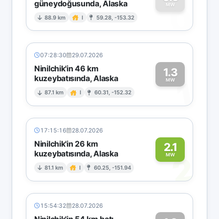
güneydoğusunda, Alaska
0
MW
88.9 km
I
59.28, -153.32
07:28:30
29.07.2026
Ninilchik'in 46 km
1.3
kuzeybatısında, Alaska
1
MW
87.1 km
I
60.31, -152.32
17:15:16
28.07.2026
Ninilchik'in 26 km
2.1
kuzeybatısında, Alaska
2
MW
81.1 km
I
60.25, -151.94
15:54:32
28.07.2026
Ninilchik'in 54 km batı-