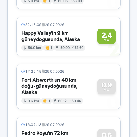
0
5.0 km
I
60.06, -153.09
22:13:09
29.07.2026
Happy Valley'in 9 km
2.4
güneydoğusunda, Alaska
2
MW
50.0 km
I
59.90, -151.60
17:29:15
29.07.2026
Port Alsworth'un 48 km
0.9
doğu-güneydoğusunda,
MW
Alaska
0
3.6 km
I
60.12, -153.46
16:07:18
29.07.2026
Pedro Koyu'ın 72 km
0.6