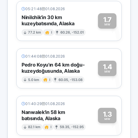
05:21:48
01.08.2026
Ninilchik'in 30 km
1.7
kuzeybatısında, Alaska
1
MW
77.2 km
I
60.26, -152.01
01:44:08
01.08.2026
Pedro Koyu'ın 64 km doğu-
1.4
kuzeydoğusunda, Alaska
1
MW
5.0 km
I
60.05, -153.08
01:40:29
01.08.2026
Nanwalek'in 58 km
1.3
batısında, Alaska
1
MW
82.1 km
I
59.35, -152.95