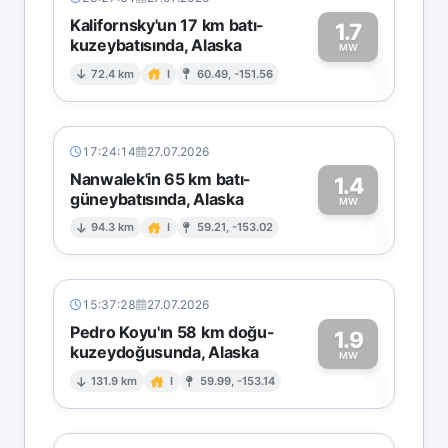
Kalifornsky'un 17 km batı-
1.7
kuzeybatısında, Alaska
1
MW
72.4 km
I
60.49, -151.56
17:24:14
27.07.2026
Nanwalek'in 65 km batı-
1.4
güneybatısında, Alaska
1
MW
94.3 km
I
59.21, -153.02
15:37:28
27.07.2026
Pedro Koyu'ın 58 km doğu-
1.9
kuzeydoğusunda, Alaska
1
MW
131.9 km
I
59.99, -153.14