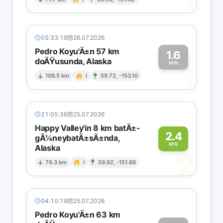
1
05:33:19
26.07.2026
Pedro Koyu'Ä±n 57 km
1.6
doÄŸusunda, Alaska
1
MW
109.5 km
I
59.72, -153.10
21:05:36
25.07.2026
Happy Valley'in 8 km batÄ±-
2.4
gÃ¼neybatÄ±sÄ±nda,
MW
Alaska
2
76.3 km
I
59.92, -151.88
04:10:19
25.07.2026
Pedro Koyu'Ä±n 63 km