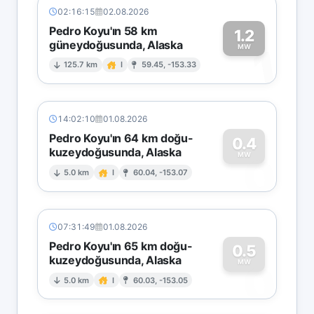
02:16:15
02.08.2026
Pedro Koyu'ın 58 km
1.2
güneydoğusunda, Alaska
1
MW
125.7 km
I
59.45, -153.33
14:02:10
01.08.2026
Pedro Koyu'ın 64 km doğu-
0.4
kuzeydoğusunda, Alaska
0
MW
5.0 km
I
60.04, -153.07
07:31:49
01.08.2026
Pedro Koyu'ın 65 km doğu-
0.5
kuzeydoğusunda, Alaska
0
MW
5.0 km
I
60.03, -153.05