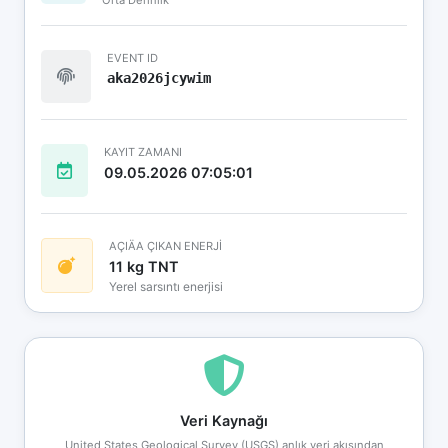
EVENT ID
aka2026jcywim
KAYIT ZAMANI
09.05.2026 07:05:01
AÇIÄA ÇIKAN ENERJİ
11 kg TNT
Yerel sarsıntı enerjisi
Veri Kaynağı
United States Geological Survey (USGS) anlık veri akışından