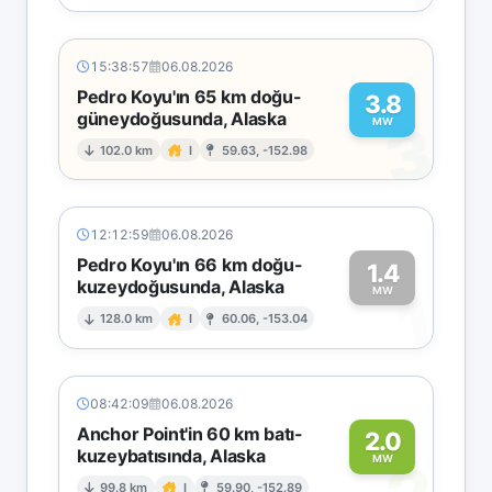
15:38:57
06.08.2026
Pedro Koyu'ın 65 km doğu-
3.8
güneydoğusunda, Alaska
3
MW
102.0 km
I
59.63, -152.98
12:12:59
06.08.2026
Pedro Koyu'ın 66 km doğu-
1.4
kuzeydoğusunda, Alaska
1
MW
128.0 km
I
60.06, -153.04
08:42:09
06.08.2026
Anchor Point'in 60 km batı-
2.0
kuzeybatısında, Alaska
MW
99.8 km
I
59.90, -152.89