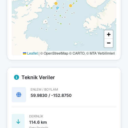
+
−
Leaflet
|
© OpenStreetMap © CARTO, © MTA Yerbilimleri
Teknik Veriler
ENLEM / BOYLAM
59.9830 / -152.8750
DERINLIK
114.6 km
Orta Derinlik