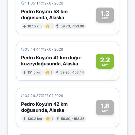
11:05:14
27.07.2026
Pedro Koyu'ın 58 km
1.3
doğusunda, Alaska
1
MW
107.5 km
I
59.73, -153.06
05:14:41
27.07.2026
Pedro Koyu'ın 41 km doğu-
2.2
kuzeydoğusunda, Alaska
2
MW
151.5 km
I
59.95, -153.44
04:29:37
27.07.2026
Pedro Koyu'ın 42 km
1.8
doğusunda, Alaska
1
MW
130.2 km
I
59.80, -153.35