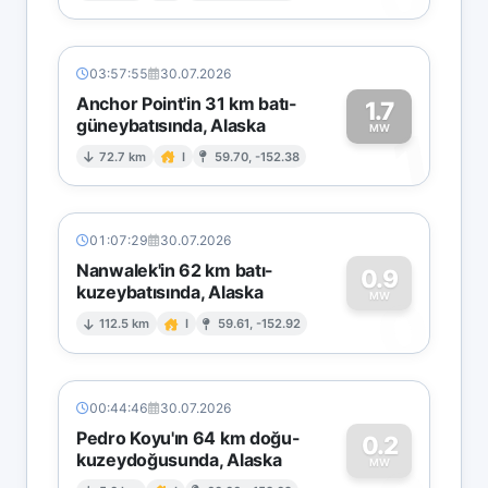
03:57:55
30.07.2026
Anchor Point'in 31 km batı-
1.7
güneybatısında, Alaska
1
MW
72.7 km
I
59.70, -152.38
01:07:29
30.07.2026
Nanwalek'in 62 km batı-
0.9
kuzeybatısında, Alaska
0
MW
112.5 km
I
59.61, -152.92
00:44:46
30.07.2026
Pedro Koyu'ın 64 km doğu-
0.2
kuzeydoğusunda, Alaska
MW