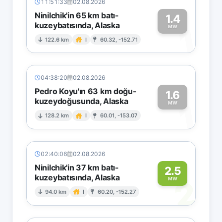
11:51:33
02.08.2026
Ninilchik'in 65 km batı-
1.4
kuzeybatısında, Alaska
1
MW
122.6 km
I
60.32, -152.71
04:38:20
02.08.2026
Pedro Koyu'ın 63 km doğu-
1.6
kuzeydoğusunda, Alaska
1
MW
128.2 km
I
60.01, -153.07
02:40:06
02.08.2026
Ninilchik'in 37 km batı-
2.5
kuzeybatısında, Alaska
2
MW
94.0 km
I
60.20, -152.27