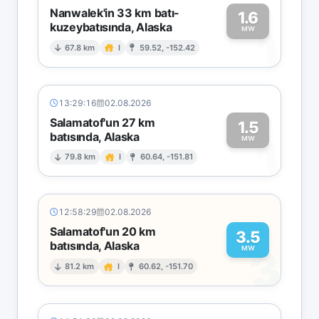
Nanwalek'in 33 km batı-
1.6
kuzeybatısında, Alaska
1
MW
67.8 km
I
59.52, -152.42
13:29:16
02.08.2026
Salamatof'un 27 km
1.5
batısında, Alaska
1
MW
79.8 km
I
60.64, -151.81
12:58:29
02.08.2026
Salamatof'un 20 km
3.5
batısında, Alaska
3
MW
81.2 km
I
60.62, -151.70