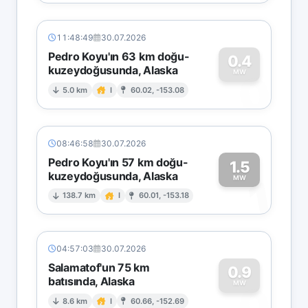
11:48:49
30.07.2026
Pedro Koyu'ın 63 km doğu-
0.4
kuzeydoğusunda, Alaska
0
MW
5.0 km
I
60.02, -153.08
08:46:58
30.07.2026
Pedro Koyu'ın 57 km doğu-
1.5
kuzeydoğusunda, Alaska
1
MW
138.7 km
I
60.01, -153.18
04:57:03
30.07.2026
Salamatof'un 75 km
0.9
batısında, Alaska
0
MW
8.6 km
I
60.66, -152.69