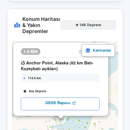
Konum Haritası
& Yakın
146 Deprem
Depremler
×
1.9 MW
09.05 10:01
Anchor Point, Alaska (62 km Batı-
Kuzeybatı açıkları)
114.6 km
Ana Deprem
USGS Raporu