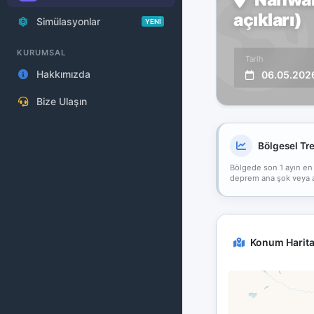
açıkları)
Simülasyonlar
YENİ
KURUMSAL
Tarih
Hakkımızda
06.05.202
Bize Ulaşın
Bölgesel Tr
Bölgede son 1 ayın en
deprem ana şok veya art
Konum Harita