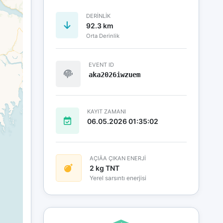
DERINLIK
92.3 km
Orta Derinlik
EVENT ID
aka2026iwzuem
KAYIT ZAMANI
06.05.2026 01:35:02
AÇIÄA ÇIKAN ENERJİ
2 kg TNT
Yerel sarsıntı enerjisi