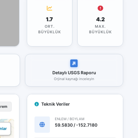
1.7
4.2
ORT.
MAX.
BÜYÜKLÜK
BÜYÜKLÜK
Detaylı USGS Raporu
Orjinal kaynağı inceleyin
Teknik Veriler
prem
ENLEM / BOYLAM
59.5830 / -152.7180