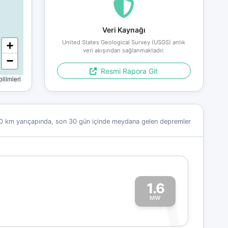
Veri Kaynağı
United States Geological Survey (USGS) anlık
+
veri akışından sağlanmaktadır.
−
Resmi Rapora Git
limleri
0 km yarıçapında, son 30 gün içinde meydana gelen depremler
1.6
1
MW