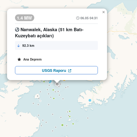
×
1.4 MW
06.05 04:31
Nanwalek, Alaska (51 km Batı-
Kuzeybatı açıkları)
92.3 km
Ana Deprem
USGS Raporu