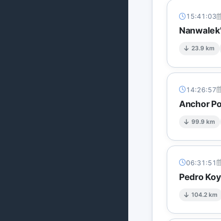
15:41:03
Nanwalek'
23.9 km
14:26:57
Anchor Po
99.9 km
06:31:51
Pedro Koy
104.2 km