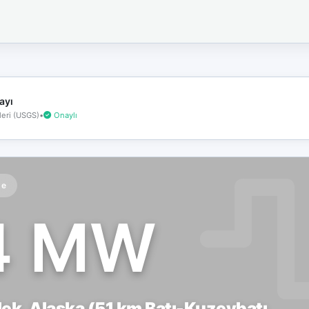
İnternet
bağlantınız
koptu!
Çevrimdışı
moddasınız.
ayı
eri (USGS)
•
Onaylı
te
4 MW
k, Alaska (51 km Batı-Kuzeybatı