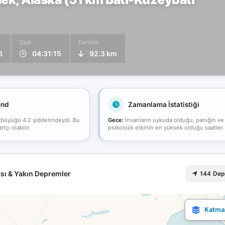
Saat
Derinlik
6
04:31:15
92.3 km
end
Zamanlama İstatistiği
 büyüğü 4.2 şiddetindeydi. Bu
Gece:
İnsanların uykuda olduğu, paniğin ve
çı olabilir.
psikolojik etkinin en yüksek olduğu saatler.
sı & Yakın Depremler
144 De