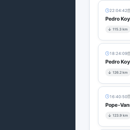
22:04:42
Pedro Koy
115.3 km
18:24:09
Pedro Koy
126.2 km
16:40:50
Pope-Vann
123.9 km