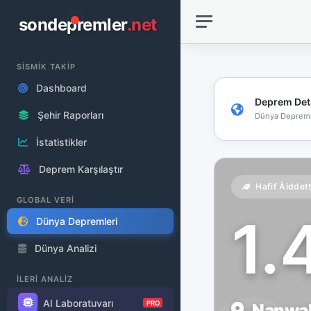
sondepremler
.net
SİSMİK TAKİP
Dashboard
Deprem Det
Şehir Raporları
Dünya Depreml
İstatistikler
Deprem Karşılaştır
Hafif Åiddet
GLOBAL VERİ
1.
Dünya Depremleri
Dünya Analizi
İLERİ ANALİZ
AI Laboratuvarı
PRO
Nanwale