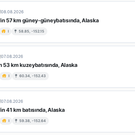
08.08.2026
in 57 km güney-güneybatısında, Alaska
I
58.85, -152.15
07.08.2026
in 53 km kuzeybatısında, Alaska
I
60.34, -152.43
07.08.2026
in 41 km batısında, Alaska
I
59.38, -152.64