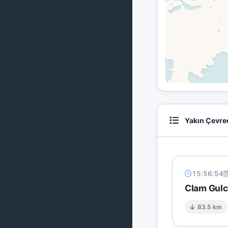
Yakın Çevre
15:56:54
Clam Gulc
83.5 km