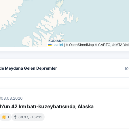
Leaflet
|
© OpenStreetMap © CARTO, © MTA Yerbi
de Meydana Gelen Depremler
10
08.08.2026
h'un 42 km batı-kuzeybatısında, Alaska
I
60.37, -152.11