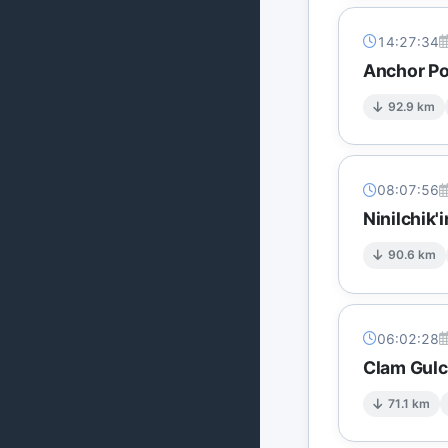
14:27:34
Anchor Po
92.9 km
08:07:56
Ninilchik'
90.6 km
06:02:28
Clam Gulc
71.1 km