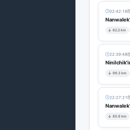
02:42:16
Nanwalek'
62.2 km
22:39:48
Ninilchik'
99.3 km
22:27:21
Nanwalek'
85.9 km