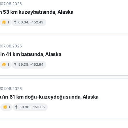
07.08.2026
in 53 km kuzeybatısında, Alaska
I
60.34, -152.43
07.08.2026
in 41 km batısında, Alaska
I
59.38, -152.64
07.08.2026
u'ın 61 km doğu-kuzeydoğusunda, Alaska
I
59.96, -153.05