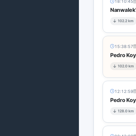
18:10:45
Nanwalek'
102.2 km
15:38:57
Pedro Koy
102.0 km
12:12:59
Pedro Koy
128.0 km