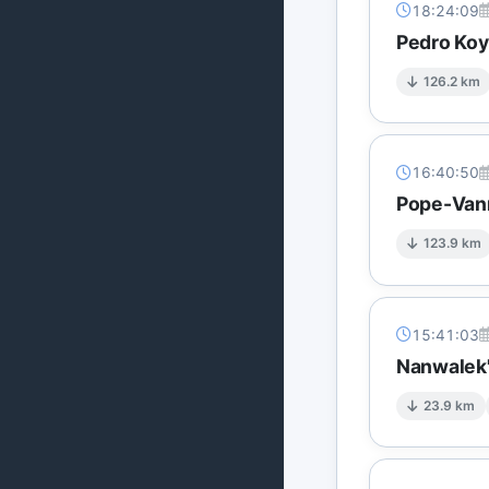
18:24:09
Pedro Koy
126.2 km
16:40:50
Pope-Vann
123.9 km
15:41:03
Nanwalek'
23.9 km