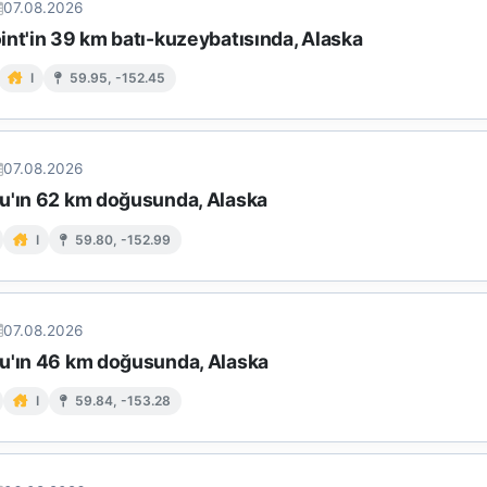
07.08.2026
int'in 39 km batı-kuzeybatısında, Alaska
I
59.95, -152.45
07.08.2026
u'ın 62 km doğusunda, Alaska
I
59.80, -152.99
07.08.2026
u'ın 46 km doğusunda, Alaska
I
59.84, -153.28