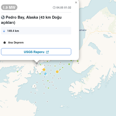
×
1.9 MW
04.05 01:32
Pedro Bay, Alaska (43 km Doğu
açıkları)
149.4 km
Ana Deprem
USGS Raporu