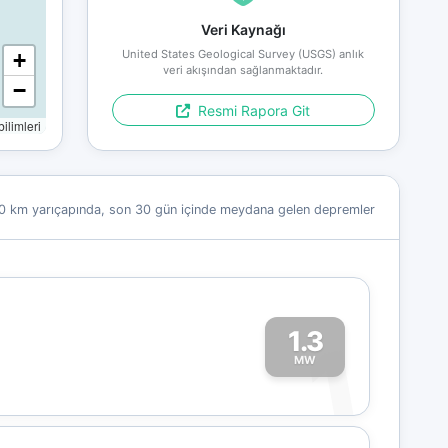
Veri Kaynağı
United States Geological Survey (USGS) anlık
+
veri akışından sağlanmaktadır.
−
Resmi Rapora Git
limleri
0 km yarıçapında, son 30 gün içinde meydana gelen depremler
1.3
1
MW