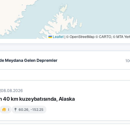
Leaflet
|
© OpenStreetMap © CARTO, © MTA Yerbi
de Meydana Gelen Depremler
10
08.08.2026
in 40 km kuzeybatısında, Alaska
I
60.26, -152.25