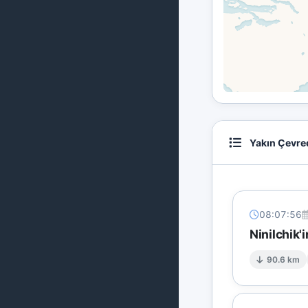
Yakın Çevre
08:07:56
Ninilchik'
90.6 km