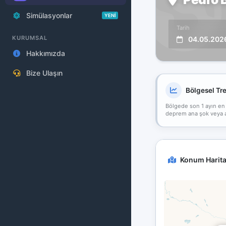
Simülasyonlar
YENİ
Tarih
KURUMSAL
04.05.202
Hakkımızda
Bize Ulaşın
Bölgesel Tr
Bölgede son 1 ayın en
deprem ana şok veya art
Konum Harita