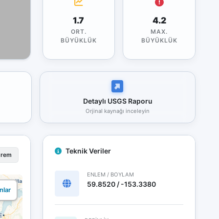
1.7
4.2
ORT.
MAX.
BÜYÜKLÜK
BÜYÜKLÜK
Detaylı USGS Raporu
Orjinal kaynağı inceleyin
Teknik Veriler
prem
ENLEM / BOYLAM
59.8520 / -153.3380