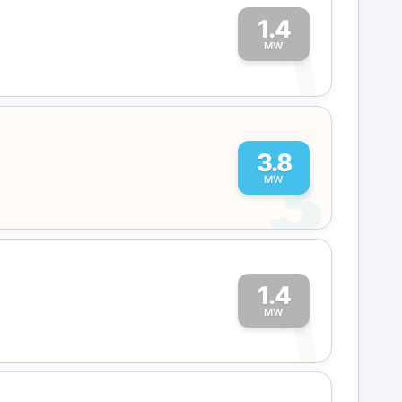
1.4
1
MW
3
3.8
MW
1.4
1
MW