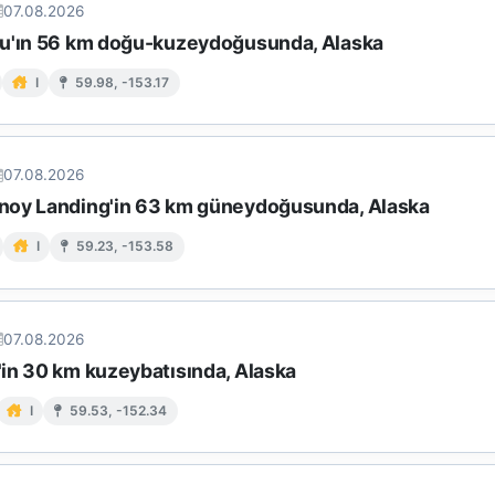
07.08.2026
u'ın 56 km doğu-kuzeydoğusunda, Alaska
I
59.98, -153.17
07.08.2026
oy Landing'in 63 km güneydoğusunda, Alaska
I
59.23, -153.58
07.08.2026
in 30 km kuzeybatısında, Alaska
I
59.53, -152.34