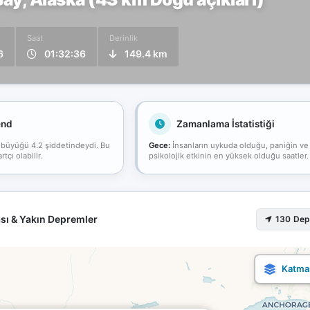
Saat
Derinlik
6
01:32:36
149.4 km
end
Zamanlama İstatistiği
 büyüğü 4.2 şiddetindeydi. Bu
Gece:
İnsanların uykuda olduğu, paniğin ve
çı olabilir.
psikolojik etkinin en yüksek olduğu saatler.
sı & Yakın Depremler
130 De