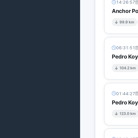
14:26:57
Anchor Po
99.9 km
06:31:51
Pedro Koy
104.2 km
01:44:27
Pedro Koy
123.0 km