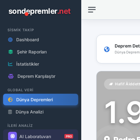
sondepremler
.net
SİSMİK TAKİP
Dashboard
Deprem Det
Şehir Raporları
Dünya Depreml
İstatistikler
Deprem Karşılaştır
Hafif Åiddet
GLOBAL VERİ
1.
Dünya Depremleri
Dünya Analizi
İLERİ ANALİZ
AI Laboratuvarı
PRO
Pedro B