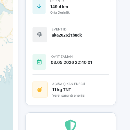
DERINLIK
149.4 km
Orta Derinlik
EVENT ID
aka2026itbudk
KAYIT ZAMANI
03.05.2026 22:40:01
AÇIÄA ÇIKAN ENERJİ
11 kg TNT
Yerel sarsıntı enerjisi