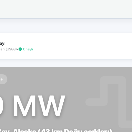
İnternet
bağlantınız
koptu!
Çevrimdışı
moddasınız.
ayı
eri (USGS)
•
Onaylı
te
9 MW
ay, Alaska (43 km Doğu açıkları)