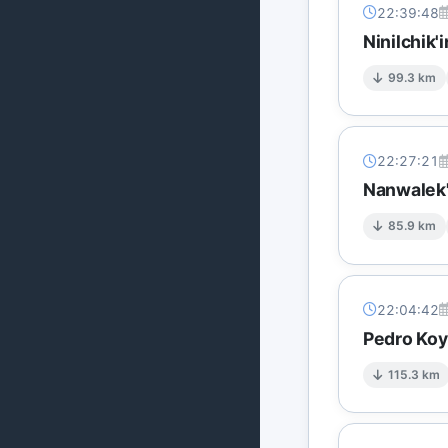
22:39:48
Ninilchik'
99.3 km
22:27:21
Nanwalek'
85.9 km
22:04:42
Pedro Koy
115.3 km