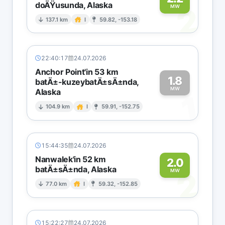
doÄŸusunda, Alaska
2
MW
137.1 km
I
59.82, -153.18
22:40:17
24.07.2026
Anchor Point'in 53 km
1.8
batÄ±-kuzeybatÄ±sÄ±nda,
MW
Alaska
1
104.9 km
I
59.91, -152.75
15:44:35
24.07.2026
Nanwalek'in 52 km
2.0
batÄ±sÄ±nda, Alaska
2
MW
77.0 km
I
59.32, -152.85
15:22:27
24.07.2026