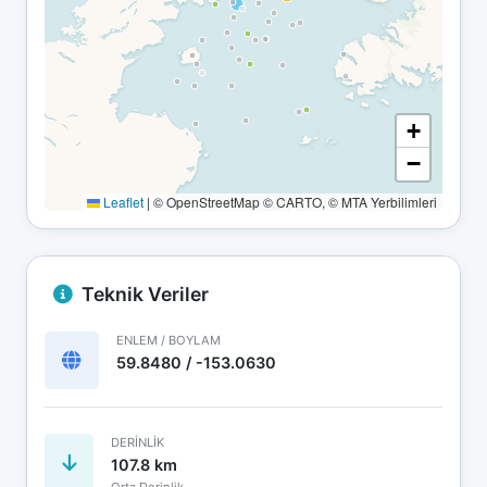
+
−
Leaflet
|
© OpenStreetMap © CARTO, © MTA Yerbilimleri
Teknik Veriler
ENLEM / BOYLAM
59.8480 / -153.0630
DERINLIK
107.8 km
Orta Derinlik