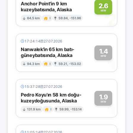
Anchor Point'in 9 km
2.6
kuzeybatısında, Alaska
2
MW
64.5 km
I
59.84, -151.96
17:24:14
27.07.2026
Nanwalek'in 65 km batı-
1.4
güneybatısında, Alaska
1
MW
94.3 km
I
59.21, -153.02
15:37:28
27.07.2026
Pedro Koyu'ın 58 km doğu-
1.9
kuzeydoğusunda, Alaska
1
MW
131.9 km
I
59.99, -153.14
11:05:14
27.07.2026