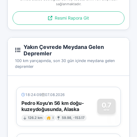
sağlanmaktadır.
Resmi Rapora Git
Yakın Çevrede Meydana Gelen
Depremler
100 km yarıçapında, son 30 gün içinde meydana gelen
depremler
18:24:09
07.08.2026
Pedro Koyu'ın 56 km doğu-
0.7
kuzeydoğusunda, Alaska
0
MW
126.2 km
I
59.98, -153.17