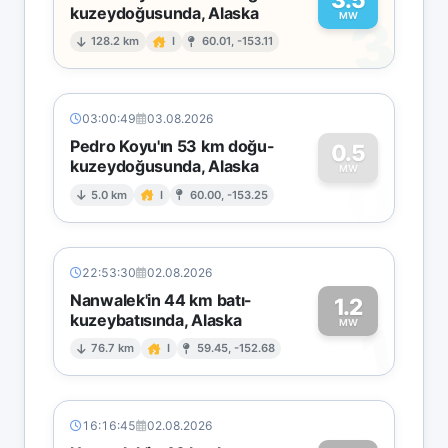
kuzeydoğusunda, Alaska
3
MW
128.2 km
I
60.01, -153.11
03:00:49
03.08.2026
Pedro Koyu'ın 53 km doğu-
0.5
kuzeydoğusunda, Alaska
0
MW
5.0 km
I
60.00, -153.25
22:53:30
02.08.2026
Nanwalek'in 44 km batı-
1.2
kuzeybatısında, Alaska
1
MW
76.7 km
I
59.45, -152.68
16:16:45
02.08.2026