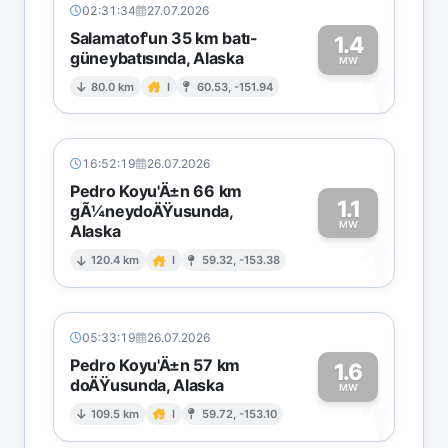
02:31:34
27.07.2026
Salamatof'un 35 km batı-
1.4
güneybatısında, Alaska
1
MW
80.0 km
I
60.53, -151.94
16:52:19
26.07.2026
Pedro Koyu'Ä±n 66 km
1.1
gÃ¼neydoÄŸusunda,
MW
Alaska
1
120.4 km
I
59.32, -153.38
05:33:19
26.07.2026
Pedro Koyu'Ä±n 57 km
1.6
doÄŸusunda, Alaska
1
MW
109.5 km
I
59.72, -153.10