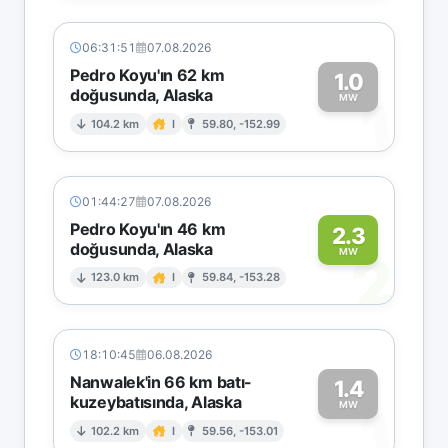
06:31:51
07.08.2026
Pedro Koyu'ın 62 km
1.0
doğusunda, Alaska
1
MW
104.2 km
I
59.80, -152.99
01:44:27
07.08.2026
Pedro Koyu'ın 46 km
2.3
doğusunda, Alaska
2
MW
123.0 km
I
59.84, -153.28
18:10:45
06.08.2026
Nanwalek'in 66 km batı-
1.4
kuzeybatısında, Alaska
1
MW
102.2 km
I
59.56, -153.01