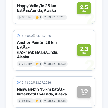
Happy Valley'in 25 km
2.5
batÄ±sÄ±nda, Alaska
2
MW
90.7 km
I
59.97, -152.18
04:39:40
24.07.2026
Anchor Point'in 29 km
batÄ±-
2.3
gÃ¼neybatÄ±sÄ±nda,
MW
Alaska
2
76.7 km
I
59.72, -152.35
19:48:32
23.07.2026
Nanwalek'in 45 km batÄ±-
1.9
kuzeybatÄ±sÄ±nda, Alaska
1
MW
94.0 km
I
59.45, -152.69