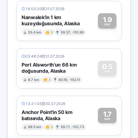
18:03:20
31.07.2026
Nanwalek'in 1 km
1.9
kuzeydoğusunda, Alaska
1
MW
55.4 km
I
59.37, -151.90
03:48:04
31.07.2026
Port Alsworth'un 66 km
0.5
doğusunda, Alaska
0
MW
6.7 km
I
60.16, -153.11
13:21:05
30.07.2026
Anchor Point'in 50 km
1.7
batısında, Alaska
1
MW
98.5 km
I
59.71, -152.73