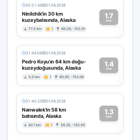
05:21:48
01.08.2026
Ninilchik'in 30 km
1.7
kuzeybatısında, Alaska
1
MW
77.2 km
I
60.26, -152.01
01:44:08
01.08.2026
Pedro Koyu'ın 64 km doğu-
1.4
kuzeydoğusunda, Alaska
1
MW
5.0 km
I
60.05, -153.08
01:40:29
01.08.2026
Nanwalek'in 58 km
1.3
batısında, Alaska
1
MW
82.1 km
I
59.35, -152.95