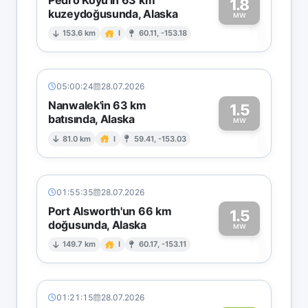
1.8
kuzeydoğusunda, Alaska
1
MW
153.6 km
I
60.11, -153.18
05:00:24
28.07.2026
Nanwalek'in 63 km
1.5
batısında, Alaska
1
MW
81.0 km
I
59.41, -153.03
01:55:35
28.07.2026
Port Alsworth'un 66 km
1.5
doğusunda, Alaska
1
MW
149.7 km
I
60.17, -153.11
01:21:15
28.07.2026