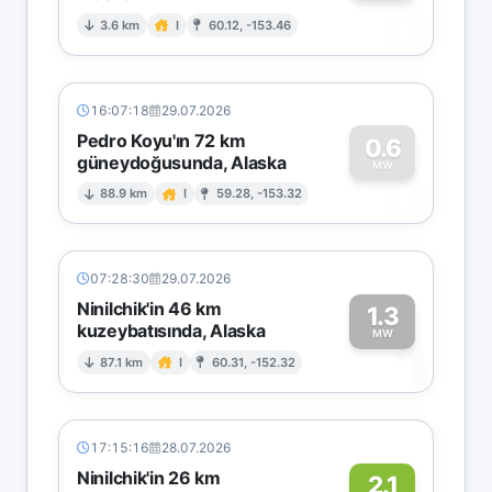
0
3.6 km
I
60.12, -153.46
16:07:18
29.07.2026
Pedro Koyu'ın 72 km
0.6
güneydoğusunda, Alaska
0
MW
88.9 km
I
59.28, -153.32
07:28:30
29.07.2026
Ninilchik'in 46 km
1.3
kuzeybatısında, Alaska
1
MW
87.1 km
I
60.31, -152.32
17:15:16
28.07.2026
Ninilchik'in 26 km
2.1