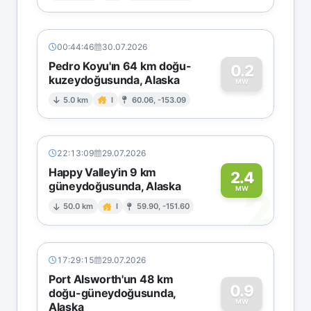
00:44:46
30.07.2026
Pedro Koyu'ın 64 km doğu-
0.2
kuzeydoğusunda, Alaska
0
MW
5.0 km
I
60.06, -153.09
22:13:09
29.07.2026
Happy Valley'in 9 km
2.4
güneydoğusunda, Alaska
2
MW
50.0 km
I
59.90, -151.60
17:29:15
29.07.2026
Port Alsworth'un 48 km
0.9
doğu-güneydoğusunda,
MW
Alaska