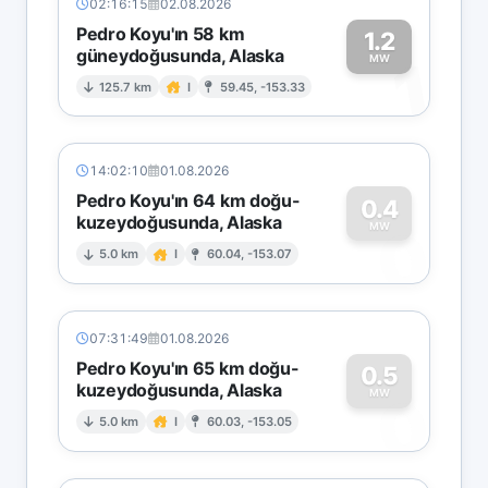
02:16:15
02.08.2026
Pedro Koyu'ın 58 km
1.2
güneydoğusunda, Alaska
1
MW
125.7 km
I
59.45, -153.33
14:02:10
01.08.2026
Pedro Koyu'ın 64 km doğu-
0.4
kuzeydoğusunda, Alaska
0
MW
5.0 km
I
60.04, -153.07
07:31:49
01.08.2026
Pedro Koyu'ın 65 km doğu-
0.5
kuzeydoğusunda, Alaska
0
MW
5.0 km
I
60.03, -153.05