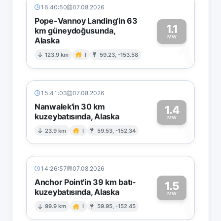
16:40:50
07.08.2026
Pope-Vannoy Landing'in 63
1.1
km güneydoğusunda,
MW
Alaska
1
123.9 km
I
59.23, -153.58
15:41:03
07.08.2026
Nanwalek'in 30 km
1.4
kuzeybatısında, Alaska
1
MW
23.9 km
I
59.53, -152.34
14:26:57
07.08.2026
Anchor Point'in 39 km batı-
1.5
kuzeybatısında, Alaska
1
MW
99.9 km
I
59.95, -152.45