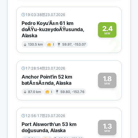
19:03:38
23.07.2026
Pedro Koyu'Ä±n 61 km
2.4
doÄŸu-kuzeydoÄŸusunda,
MW
Alaska
2
130.5 km
I
59.97, -153.07
17:28:54
23.07.2026
Anchor Point'in 52 km
1.8
batÄ±sÄ±nda, Alaska
1
MW
87.0 km
I
59.80, -152.76
12:56:17
23.07.2026
Port Alsworth'un 53 km
1.3
doğusunda, Alaska
MW