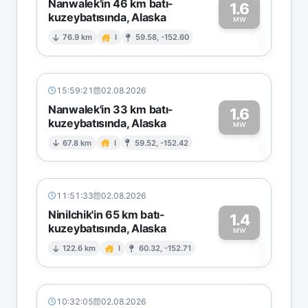
Nanwalek'in 46 km batı-
1.6
kuzeybatısında, Alaska
1
MW
76.9 km
I
59.58, -152.60
15:59:21
02.08.2026
Nanwalek'in 33 km batı-
1.6
kuzeybatısında, Alaska
1
MW
67.8 km
I
59.52, -152.42
11:51:33
02.08.2026
Ninilchik'in 65 km batı-
1.4
kuzeybatısında, Alaska
1
MW
122.6 km
I
60.32, -152.71
10:32:05
02.08.2026