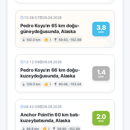
15:38:57
06.08.2026
Pedro Koyu'ın 65 km doğu-
3.8
güneydoğusunda, Alaska
3
MW
102.0 km
I
59.63, -152.98
12:12:59
06.08.2026
Pedro Koyu'ın 66 km doğu-
1.4
kuzeydoğusunda, Alaska
1
MW
128.0 km
I
60.06, -153.04
08:42:09
06.08.2026
Anchor Point'in 60 km batı-
2.0
kuzeybatısında, Alaska
MW
99.8 km
I
59.90, -152.89