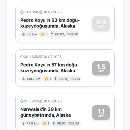
11:48:49
30.07.2026
Pedro Koyu'ın 63 km doğu-
0.4
kuzeydoğusunda, Alaska
0
MW
5.0 km
I
60.02, -153.08
08:46:58
30.07.2026
Pedro Koyu'ın 57 km doğu-
1.5
kuzeydoğusunda, Alaska
1
MW
138.7 km
I
60.01, -153.18
05:06:59
30.07.2026
Nanwalek'in 39 km
1.1
güneybatısında, Alaska
1
MW
77.9 km
I
59.07, -152.34