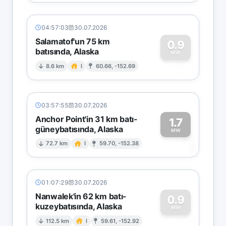
04:57:03
30.07.2026
Salamatof'un 75 km
0.9
batısında, Alaska
0
MW
8.6 km
I
60.66, -152.69
03:57:55
30.07.2026
Anchor Point'in 31 km batı-
1.7
güneybatısında, Alaska
1
MW
72.7 km
I
59.70, -152.38
01:07:29
30.07.2026
Nanwalek'in 62 km batı-
0.9
kuzeybatısında, Alaska
0
MW
112.5 km
I
59.61, -152.92