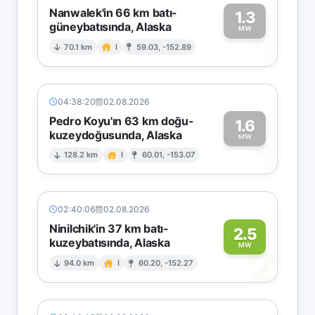
Nanwalek'in 66 km batı-
1.3
güneybatısında, Alaska
1
MW
70.1 km
I
59.03, -152.89
04:38:20
02.08.2026
Pedro Koyu'ın 63 km doğu-
1.6
kuzeydoğusunda, Alaska
1
MW
128.2 km
I
60.01, -153.07
02:40:06
02.08.2026
Ninilchik'in 37 km batı-
2.5
kuzeybatısında, Alaska
2
MW
94.0 km
I
60.20, -152.27