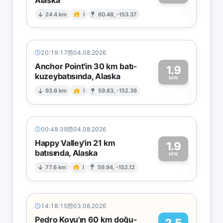
1
24.4 km
I
60.48, -153.37
20:19:17
04.08.2026
Anchor Point'in 30 km batı-
1.9
kuzeybatısında, Alaska
1
MW
93.6 km
I
59.83, -152.36
00:48:39
04.08.2026
Happy Valley'in 21 km
1.9
batısında, Alaska
1
MW
77.6 km
I
59.94, -152.12
14:18:15
03.08.2026
Pedro Koyu'ın 60 km doğu-
3.5