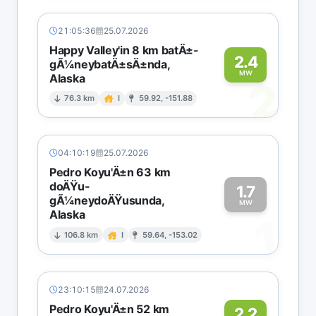
21:05:36
25.07.2026
Happy Valley'in 8 km batÄ±-
2.4
gÃ¼neybatÄ±sÄ±nda,
MW
Alaska
2
76.3 km
I
59.92, -151.88
04:10:19
25.07.2026
Pedro Koyu'Ä±n 63 km
doÄŸu-
1.7
gÃ¼neydoÄŸusunda,
MW
Alaska
1
106.8 km
I
59.64, -153.02
23:10:15
24.07.2026
Pedro Koyu'Ä±n 52 km
2.2