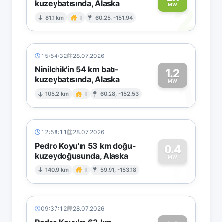
kuzeybatısında, Alaska
2
MW
81.1 km
I
60.25, -151.94
15:54:32
28.07.2026
Ninilchik'in 54 km batı-
1.2
kuzeybatısında, Alaska
1
MW
105.2 km
I
60.28, -152.53
12:58:11
28.07.2026
Pedro Koyu'ın 53 km doğu-
0.4
kuzeydoğusunda, Alaska
0
MW
140.9 km
I
59.91, -153.18
09:37:12
28.07.2026
Pedro Koyu'ın 63 km