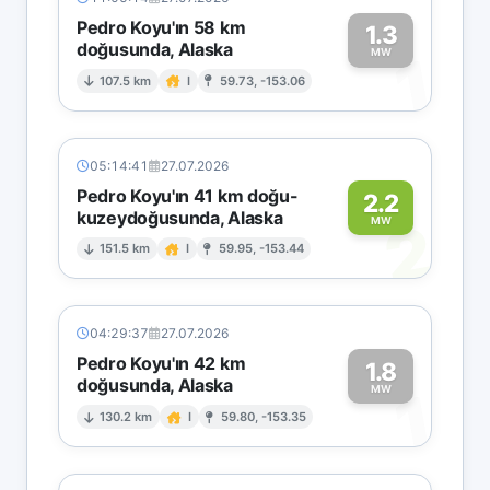
Pedro Koyu'ın 58 km
1.3
doğusunda, Alaska
1
MW
107.5 km
I
59.73, -153.06
05:14:41
27.07.2026
Pedro Koyu'ın 41 km doğu-
2.2
kuzeydoğusunda, Alaska
2
MW
151.5 km
I
59.95, -153.44
04:29:37
27.07.2026
Pedro Koyu'ın 42 km
1.8
doğusunda, Alaska
1
MW
130.2 km
I
59.80, -153.35