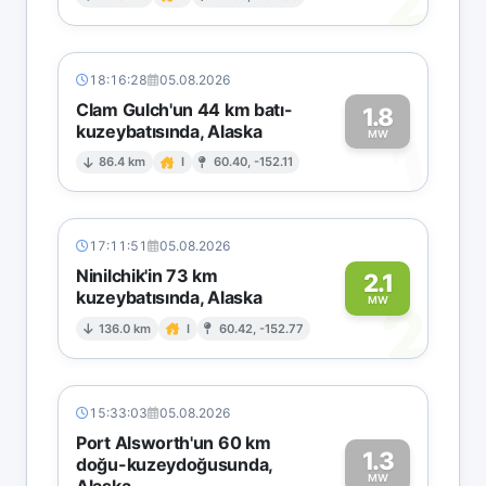
2
18:16:28
05.08.2026
Clam Gulch'un 44 km batı-
1.8
kuzeybatısında, Alaska
1
MW
86.4 km
I
60.40, -152.11
17:11:51
05.08.2026
Ninilchik'in 73 km
2.1
kuzeybatısında, Alaska
2
MW
136.0 km
I
60.42, -152.77
15:33:03
05.08.2026
Port Alsworth'un 60 km
1.3
doğu-kuzeydoğusunda,
MW
Alaska