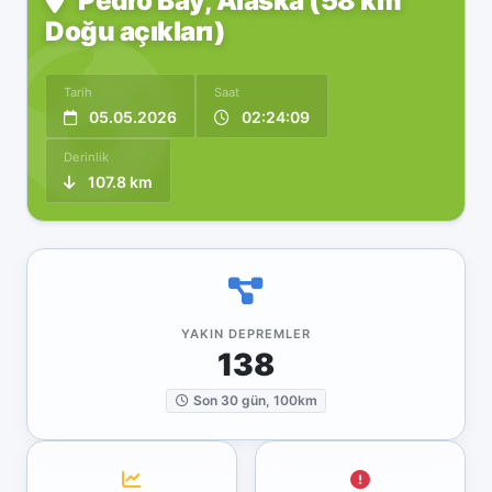
Pedro Bay, Alaska (58 km
Doğu açıkları)
Tarih
Saat
05.05.2026
02:24:09
Derinlik
107.8 km
YAKIN DEPREMLER
138
Son 30 gün, 100km