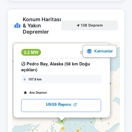
Konum Haritası
& Yakın
138 Deprem
Depremler
×
2.2 MW
05.05 02:24
Pedro Bay, Alaska (58 km Doğu
açıkları)
107.8 km
Ana Deprem
USGS Raporu