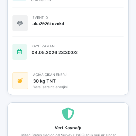
EVENT ID
aka2026iuznkd
KAYIT ZAMANI
04.05.2026 23:30:02
AÇIÄA ÇIKAN ENERJİ
30 kg TNT
Yerel sarsıntı enerjisi
Veri Kaynağı
United States Geological Survey (USGS) anlık veri akışından