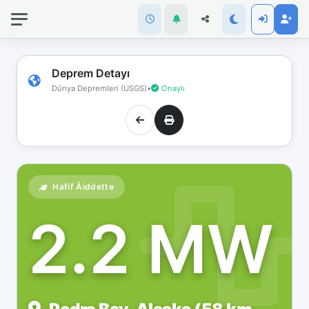
İnternet
bağlantınız
koptu!
Çevrimdışı
Deprem Detayı
moddasınız.
Dünya Depremleri (USGS)
•
Onaylı
Hafif Åiddette
2.2 MW