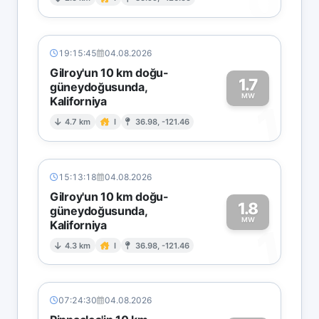
0
19:15:45
04.08.2026
Gilroy'un 10 km doğu-
1.7
güneydoğusunda,
MW
Kaliforniya
1
4.7 km
I
36.98, -121.46
15:13:18
04.08.2026
Gilroy'un 10 km doğu-
1.8
güneydoğusunda,
MW
Kaliforniya
1
4.3 km
I
36.98, -121.46
07:24:30
04.08.2026