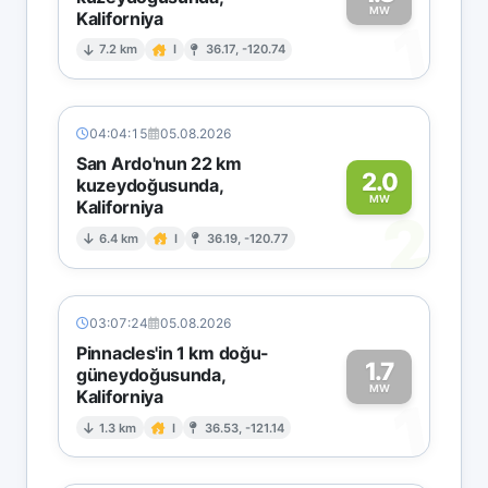
MW
Kaliforniya
1
7.2 km
I
36.17, -120.74
04:04:15
05.08.2026
San Ardo'nun 22 km
2.0
kuzeydoğusunda,
MW
Kaliforniya
2
6.4 km
I
36.19, -120.77
03:07:24
05.08.2026
Pinnacles'in 1 km doğu-
1.7
güneydoğusunda,
MW
Kaliforniya
1
1.3 km
I
36.53, -121.14