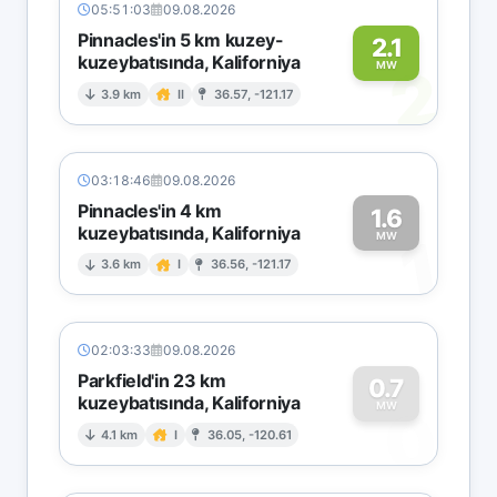
05:51:03
09.08.2026
Pinnacles'in 5 km kuzey-
2.1
kuzeybatısında, Kaliforniya
2
MW
3.9 km
II
36.57, -121.17
03:18:46
09.08.2026
Pinnacles'in 4 km
1.6
kuzeybatısında, Kaliforniya
1
MW
3.6 km
I
36.56, -121.17
02:03:33
09.08.2026
Parkfield'in 23 km
0.7
kuzeybatısında, Kaliforniya
0
MW
4.1 km
I
36.05, -120.61