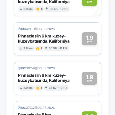
kuzeybatısında, Kaliforniya
2
MW
3.9 km
II
36.58, -121.18
00:42:19
03.08.2026
Pinnacles'in 6 km kuzey-
1.9
kuzeybatısında, Kaliforniya
1
MW
2.8 km
I
36.58, -121.17
00:39:59
03.08.2026
Pinnacles'in 6 km kuzey-
1.9
kuzeybatısında, Kaliforniya
1
MW
2.9 km
I
36.57, -121.18
00:37:32
03.08.2026
Pinnacles'in 5 km