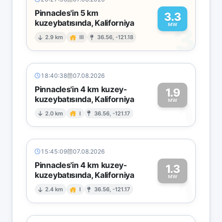
Pinnacles'in 5 km
3.3
kuzeybatısında, Kaliforniya
3
MW
2.9 km
III
36.56, -121.18
18:40:38
07.08.2026
Pinnacles'in 4 km kuzey-
1.9
kuzeybatısında, Kaliforniya
1
MW
2.0 km
I
36.56, -121.17
15:45:09
07.08.2026
Pinnacles'in 4 km kuzey-
1.3
kuzeybatısında, Kaliforniya
1
MW
2.4 km
I
36.56, -121.17