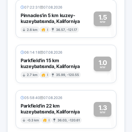
07:22:31
07.08.2026
Pinnacles'in 5 km kuzey-
1.5
kuzeybatısında, Kaliforniya
1
MW
2.6 km
I
36.57, -121.17
06:14:18
07.08.2026
Parkfield'in 15 km
1.0
kuzeybatısında, Kaliforniya
1
MW
2.7 km
I
35.99, -120.55
05:58:40
07.08.2026
Parkfield'in 22 km
1.3
kuzeybatısında, Kaliforniya
1
MW
-0.3 km
I
36.03, -120.61