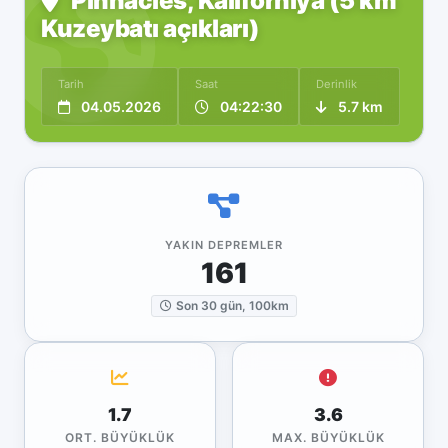
Pinnacles, Kaliforniya (5 km
Kuzeybatı açıkları)
Tarih
Saat
Derinlik
04.05.2026
04:22:30
5.7 km
YAKIN DEPREMLER
161
Son 30 gün, 100km
1.7
3.6
ORT. BÜYÜKLÜK
MAX. BÜYÜKLÜK