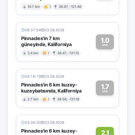
0
10.7 km
I
36.97, -121.46
08:37:54
03.08.2026
Pinnacles'in 7 km
1.0
güneyinde, Kaliforniya
1
MW
3.4 km
I
36.47, -121.15
04:16:19
03.08.2026
Pinnacles'in 6 km kuzey-
1.7
kuzeybatısında, Kaliforniya
1
MW
2.7 km
I
36.58, -121.18
03:36:30
03.08.2026
Pinnacles'in 6 km kuzey-
2.1