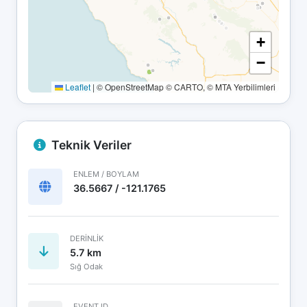
+
−
Leaflet
|
© OpenStreetMap © CARTO, © MTA Yerbilimleri
Teknik Veriler
ENLEM / BOYLAM
36.5667 / -121.1765
DERINLIK
5.7 km
Sığ Odak
EVENT ID