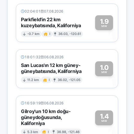
02:04:01
07.08.2026
Parkfield'in 22 km
1.9
kuzeybatısında, Kaliforniya
1
MW
-0.7 km
I
36.03, -120.61
18:01:32
06.08.2026
San Lucas'ın 12 km güney-
1.0
güneybatısında, Kaliforniya
1
MW
11.2 km
I
36.02, -121.05
16:59:19
06.08.2026
Gilroy'un 10 km doğu-
1.4
güneydoğusunda,
MW
Kaliforniya
1
5.3 km
I
36.98, -121.46