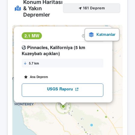
Konum Haritası
& Yakın
161 Deprem
Depremler
×
2.1 MW
04.05 04:22
Pinnacles, Kaliforniya (5 km
Kuzeybatı açıkları)
5.7 km
Ana Deprem
USGS Raporu