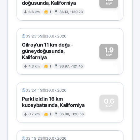
doğusunda, Kaliforniya
1
MW
6.6 km
I
36.13, -120.23
09:23:59
30.07.2026
Gilroy'un 11 km doğu-
1.9
güneydoğusunda,
MW
Kaliforniya
1
4.3 km
I
36.97, -121.45
03:24:19
30.07.2026
Parkfield'in 16 km
0.6
kuzeybatısında, Kaliforniya
0
MW
0.7 km
I
36.00, -120.56
03:19:23
30.07.2026