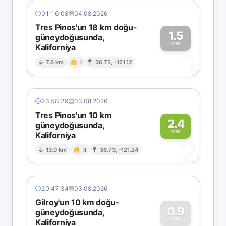
01:16:08
04.08.2026
Tres Pinos'un 18 km doğu-
1.5
güneydoğusunda,
MW
Kaliforniya
1
7.6 km
I
36.75, -121.12
23:58:29
03.08.2026
Tres Pinos'un 10 km
2.4
güneydoğusunda,
MW
Kaliforniya
2
13.0 km
II
36.73, -121.24
20:47:34
03.08.2026
Gilroy'un 10 km doğu-
0.9
güneydoğusunda,
MW
Kaliforniya