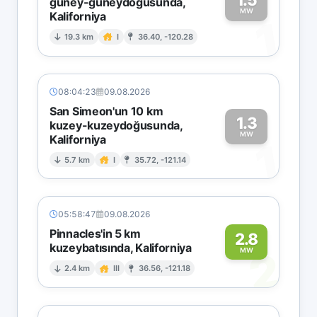
güney-güneydoğusunda,
MW
Kaliforniya
1
19.3 km
I
36.40, -120.28
08:04:23
09.08.2026
San Simeon'un 10 km
1.3
kuzey-kuzeydoğusunda,
MW
Kaliforniya
1
5.7 km
I
35.72, -121.14
05:58:47
09.08.2026
Pinnacles'in 5 km
2.8
kuzeybatısında, Kaliforniya
2
MW
2.4 km
III
36.56, -121.18