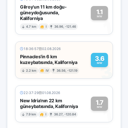
Gilroy'un 11 km doğu-
1.1
güneydoğusunda,
MW
Kaliforniya
1
4.7 km
I
36.96, -121.46
18:36:57
02.08.2026
Pinnacles'in 6 km
3.6
kuzeybatısında, Kaliforniya
3
MW
2.2 km
IV
36.56, -121.19
22:37:29
01.08.2026
New Idria'nın 22 km
1.7
güneybatısında, Kaliforniya
1
MW
7.9 km
I
36.27, -120.84