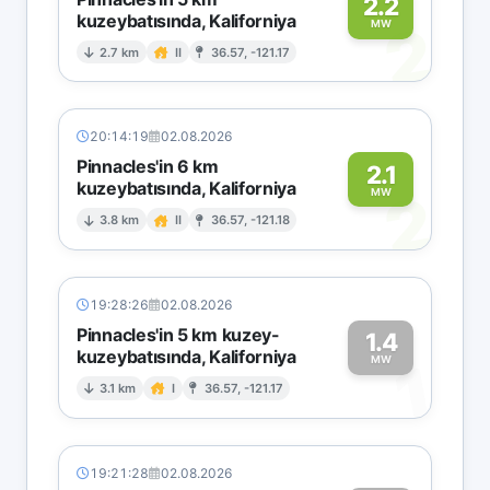
2.2
kuzeybatısında, Kaliforniya
2
MW
2.7 km
II
36.57, -121.17
20:14:19
02.08.2026
Pinnacles'in 6 km
2.1
kuzeybatısında, Kaliforniya
2
MW
3.8 km
II
36.57, -121.18
19:28:26
02.08.2026
Pinnacles'in 5 km kuzey-
1.4
kuzeybatısında, Kaliforniya
1
MW
3.1 km
I
36.57, -121.17
19:21:28
02.08.2026