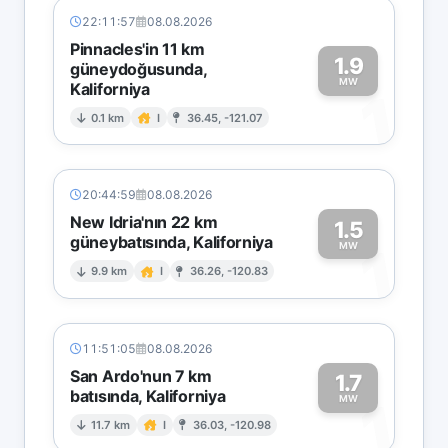
22:11:57
08.08.2026
Pinnacles'in 11 km
1.9
güneydoğusunda,
MW
Kaliforniya
1
0.1 km
I
36.45, -121.07
20:44:59
08.08.2026
New Idria'nın 22 km
1.5
güneybatısında, Kaliforniya
1
MW
9.9 km
I
36.26, -120.83
11:51:05
08.08.2026
San Ardo'nun 7 km
1.7
batısında, Kaliforniya
1
MW
11.7 km
I
36.03, -120.98