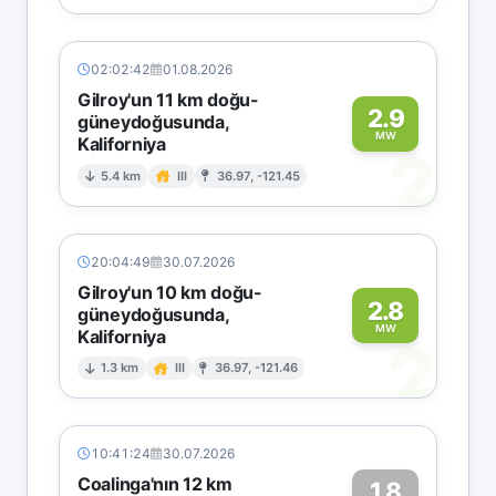
02:02:42
01.08.2026
Gilroy'un 11 km doğu-
2.9
güneydoğusunda,
MW
Kaliforniya
2
5.4 km
III
36.97, -121.45
20:04:49
30.07.2026
Gilroy'un 10 km doğu-
2.8
güneydoğusunda,
MW
Kaliforniya
2
1.3 km
III
36.97, -121.46
10:41:24
30.07.2026
Coalinga'nın 12 km
1.8