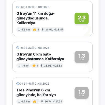
16:54:32
01.08.2026
Gilroy'un 11 km doğu-
2.3
güneydoğusunda,
MW
Kaliforniya
2
5.8 km
II
36.97, -121.45
10:33:32
01.08.2026
Gilroy'un 6 km batı-
1.3
güneybatısında, Kaliforniya
1
MW
1.4 km
I
36.98, -121.63
04:54:48
01.08.2026
Tres Pinos'un 6 km
1.5
güneyinde, Kaliforniya
1
MW
6.9 km
I
36.74, -121.32