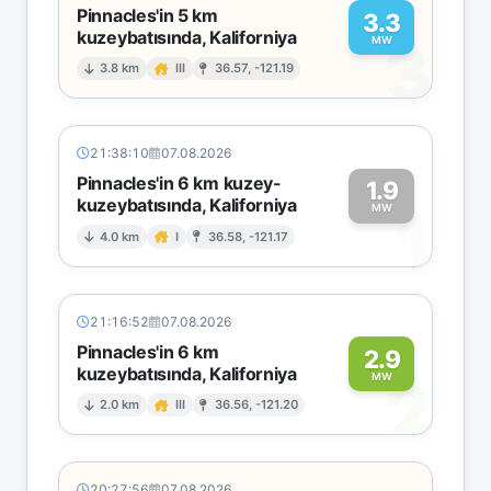
Pinnacles'in 5 km
3.3
kuzeybatısında, Kaliforniya
3
MW
3.8 km
III
36.57, -121.19
21:38:10
07.08.2026
Pinnacles'in 6 km kuzey-
1.9
kuzeybatısında, Kaliforniya
1
MW
4.0 km
I
36.58, -121.17
21:16:52
07.08.2026
Pinnacles'in 6 km
2.9
kuzeybatısında, Kaliforniya
2
MW
2.0 km
III
36.56, -121.20
20:27:56
07.08.2026