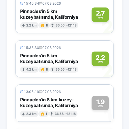
15:40:34
07.08.2026
Pinnacles'in 5 km
2.7
kuzeybatısında, Kaliforniya
2
MW
2.2 km
II
36.56, -121.18
15:35:30
07.08.2026
Pinnacles'in 5 km
2.2
kuzeybatısında, Kaliforniya
2
MW
4.2 km
II
36.56, -121.18
13:05:19
07.08.2026
Pinnacles'in 6 km kuzey-
1.9
kuzeybatısında, Kaliforniya
1
MW
2.3 km
I
36.58, -121.18