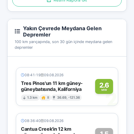
Yakın Çevrede Meydana Gelen
Depremler
100 km yarıçapında, son 30 gün içinde meydana gelen
depremler
08:41:19
09.08.2026
Tres Pinos'un 11 km güney-
2.6
güneybatısında, Kaliforniya
2
MW
1.3 km
II
36.69, -121.36
08:36:40
09.08.2026
Cantua Creek'in 12 km
1.5