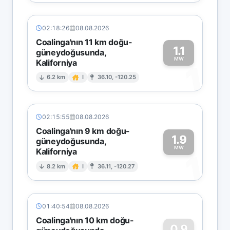
02:18:26
08.08.2026
Coalinga'nın 11 km doğu-
1.1
güneydoğusunda,
MW
Kaliforniya
1
6.2 km
I
36.10, -120.25
02:15:55
08.08.2026
Coalinga'nın 9 km doğu-
1.9
güneydoğusunda,
MW
Kaliforniya
1
8.2 km
I
36.11, -120.27
01:40:54
08.08.2026
Coalinga'nın 10 km doğu-
0.9