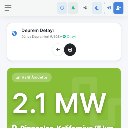
İnternet
bağlantınız
koptu!
Çevrimdışı
Deprem Detayı
moddasınız.
Dünya Depremleri (USGS)
•
Onaylı
Hafif Åiddette
2.1 MW