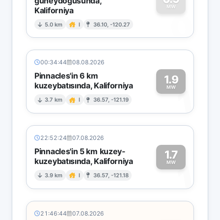
güneydoğusunda,
MW
Kaliforniya
0
5.0 km
I
36.10, -120.27
00:34:44
08.08.2026
Pinnacles'in 6 km
1.9
kuzeybatısında, Kaliforniya
1
MW
3.7 km
I
36.57, -121.19
22:52:24
07.08.2026
Pinnacles'in 5 km kuzey-
1.7
kuzeybatısında, Kaliforniya
1
MW
3.9 km
I
36.57, -121.18
21:46:44
07.08.2026