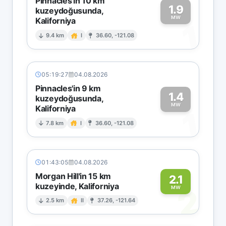
Pinnacles'in 10 km
1.9
kuzeydoğusunda,
MW
Kaliforniya
1
9.4 km
I
36.60, -121.08
05:19:27
04.08.2026
Pinnacles'in 9 km
1.4
kuzeydoğusunda,
MW
Kaliforniya
1
7.8 km
I
36.60, -121.08
01:43:05
04.08.2026
Morgan Hill'in 15 km
2.1
kuzeyinde, Kaliforniya
2
MW
2.5 km
II
37.26, -121.64