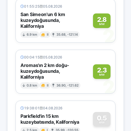
01:55:25
05.08.2026
San Simeon'un 6 km
2.8
kuzeydoğusunda,
MW
Kaliforniya
2
6.9 km
II
35.68, -121.14
00:04:15
05.08.2026
Aromas'ın 2 km doğu-
2.3
kuzeydoğusunda,
MW
Kaliforniya
2
0.8 km
II
36.90, -121.62
19:38:01
04.08.2026
Parkfield'in 15 km
0.5
kuzeybatısında, Kaliforniya
MW
2.5 km
I
35.99, -120.55