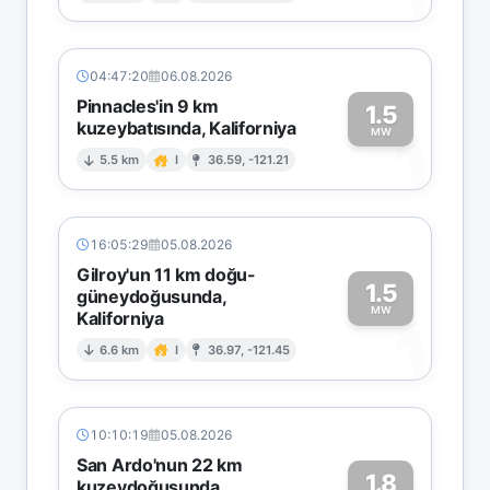
04:47:20
06.08.2026
Pinnacles'in 9 km
1.5
kuzeybatısında, Kaliforniya
1
MW
5.5 km
I
36.59, -121.21
16:05:29
05.08.2026
Gilroy'un 11 km doğu-
1.5
güneydoğusunda,
MW
Kaliforniya
1
6.6 km
I
36.97, -121.45
10:10:19
05.08.2026
San Ardo'nun 22 km
1.8
kuzeydoğusunda,