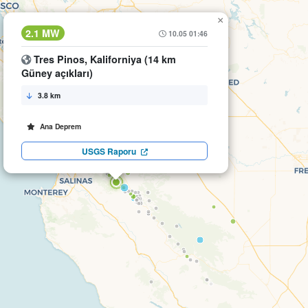
×
2.1 MW
10.05 01:46
Tres Pinos, Kaliforniya (14 km
Güney açıkları)
3.8 km
Ana Deprem
USGS Raporu