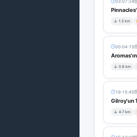
03:07:24
Pinnacles
1.3 km
00:04:15
Aromas'ın
0.8 km
19:15:45
Gilroy'un
4.7 km