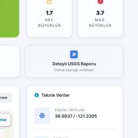
1.7
3.7
ORT.
MAX.
BÜYÜKLÜK
BÜYÜKLÜK
Detaylı USGS Raporu
Orjinal kaynağı inceleyin
Teknik Veriler
prem
ENLEM / BOYLAM
36.6637 / -121.3305