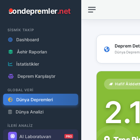
sondepremler
.net
SİSMİK TAKİP
Dashboard
Deprem Det
Åehir Raporları
Dünya Depreml
İstatistikler
Deprem Karşılaştır
Hafif Åiddet
GLOBAL VERİ
2.
Dünya Depremleri
Dünya Analizi
İLERİ ANALİZ
AI Laboratuvarı
PRO
Tres Pi