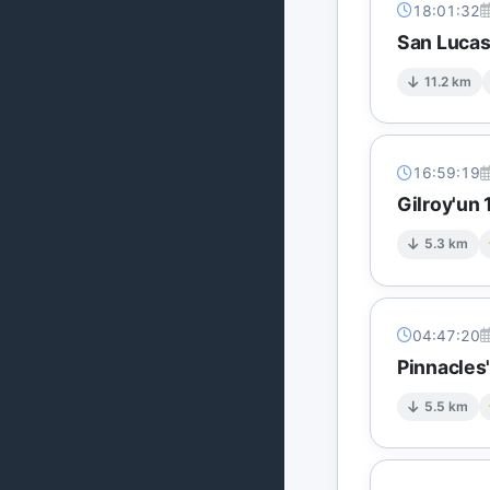
18:01:32
San Lucas
11.2 km
16:59:19
Gilroy'un
5.3 km
04:47:20
Pinnacles'
5.5 km