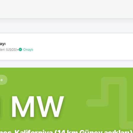
İnternet
bağlantınız
koptu!
Çevrimdışı
moddasınız.
ayı
eri (USGS)
•
Onaylı
te
1 MW
nos, Kaliforniya (14 km Güney açıkları)