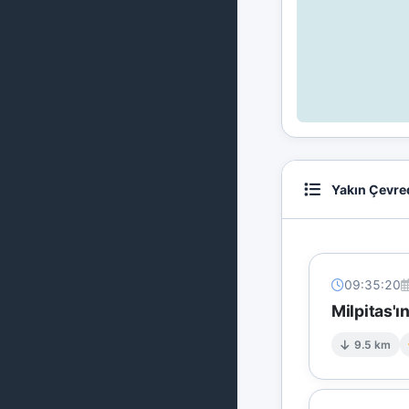
Yakın Çevre
09:35:20
Milpitas'
9.5 km