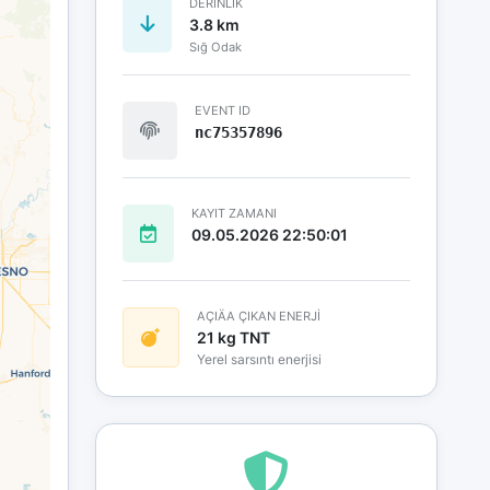
DERINLIK
3.8 km
Sığ Odak
EVENT ID
nc75357896
KAYIT ZAMANI
09.05.2026 22:50:01
AÇIÄA ÇIKAN ENERJİ
21 kg TNT
Yerel sarsıntı enerjisi