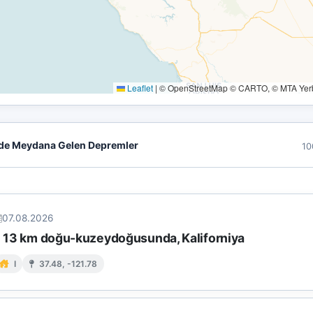
Leaflet
|
© OpenStreetMap © CARTO, © MTA Yerbi
de Meydana Gelen Depremler
10
07.08.2026
ın 13 km doğu-kuzeydoğusunda, Kaliforniya
I
37.48, -121.78