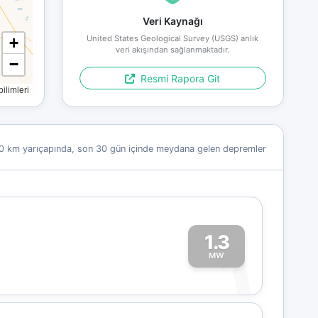
Veri Kaynağı
United States Geological Survey (USGS) anlık
+
veri akışından sağlanmaktadır.
−
Resmi Rapora Git
limleri
0 km yarıçapında, son 30 gün içinde meydana gelen depremler
1.3
1
MW