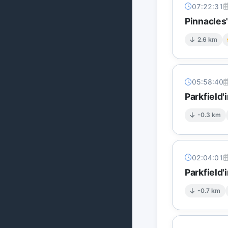
07:22:31
Pinnacles'
2.6 km
05:58:40
Parkfield'
-0.3 km
02:04:01
Parkfield'
-0.7 km