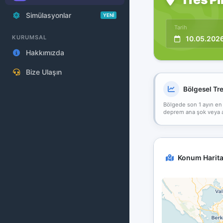
Simülasyonlar
YENİ
Tarih
KURUMSAL
10.05.202
Hakkımızda
Bize Ulaşın
Bölgesel Tr
Bölgede son 1 ayın en
deprem ana şok veya art
Konum Harita