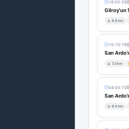
16:05:29
Gilroy'un
6.6 km
10:10:19
San Ardo'
7.2 km
04:04:15
San Ardo'
6.4 km