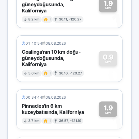
1.9
güneydoğusunda,
MW
Kaliforniya
1
8.2 km
I
36.11, -120.27
01:40:54
08.08.2026
Coalinga'nın 10 km doğu-
0.9
güneydoğusunda,
MW
Kaliforniya
0
5.0 km
I
36.10, -120.27
00:34:44
08.08.2026
Pinnacles'in 6 km
1.9
kuzeybatısında, Kaliforniya
1
MW
3.7 km
I
36.57, -121.19