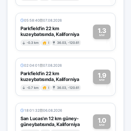
05:58:40
07.08.2026
Parkfield'in 22 km
1.3
kuzeybatısında, Kaliforniya
1
MW
-0.3 km
I
36.03, -120.61
02:04:01
07.08.2026
Parkfield'in 22 km
1.9
kuzeybatısında, Kaliforniya
1
MW
-0.7 km
I
36.03, -120.61
18:01:32
06.08.2026
San Lucas'ın 12 km güney-
1.0
güneybatısında, Kaliforniya
MW