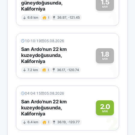
1.5
güneydoğusunda,
MW
Kaliforniya
1
6.6 km
I
36.97, -121.45
10:10:19
05.08.2026
San Ardo'nun 22 km
1.8
kuzeydoğusunda,
MW
Kaliforniya
1
7.2 km
I
36.17, -120.74
04:04:15
05.08.2026
San Ardo'nun 22 km
2.0
kuzeydoğusunda,
MW
Kaliforniya
2
6.4 km
I
36.19, -120.77