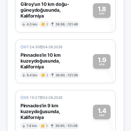
Gilroy'un 10 km doğu-
1.8
güneydoğusunda,
MW
Kaliforniya
1
4.3 km
I
36.98, -121.46
07:24:30
04.08.2026
Pinnacles'in 10 km
1.9
kuzeydoğusunda,
MW
Kaliforniya
1
9.4 km
I
36.60, -121.08
05:19:27
04.08.2026
Pinnacles'in 9 km
1.4
kuzeydoğusunda,
MW
Kaliforniya
1
7.8 km
I
36.60, -121.08