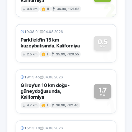
Kaliforniya
2
0.8 km
II
36.90, -121.62
19:38:01
04.08.2026
Parkfield'in 15 km
0.5
kuzeybatısında, Kaliforniya
0
MW
2.5 km
I
35.99, -120.55
19:15:45
04.08.2026
Gilroy'un 10 km doğu-
1.7
güneydoğusunda,
MW
Kaliforniya
1
4.7 km
I
36.98, -121.46
15:13:18
04.08.2026