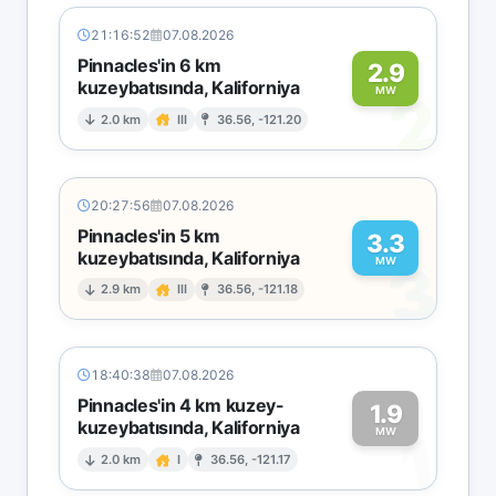
21:16:52
07.08.2026
Pinnacles'in 6 km
2.9
kuzeybatısında, Kaliforniya
2
MW
2.0 km
III
36.56, -121.20
20:27:56
07.08.2026
Pinnacles'in 5 km
3.3
kuzeybatısında, Kaliforniya
3
MW
2.9 km
III
36.56, -121.18
18:40:38
07.08.2026
Pinnacles'in 4 km kuzey-
1.9
kuzeybatısında, Kaliforniya
1
MW
2.0 km
I
36.56, -121.17