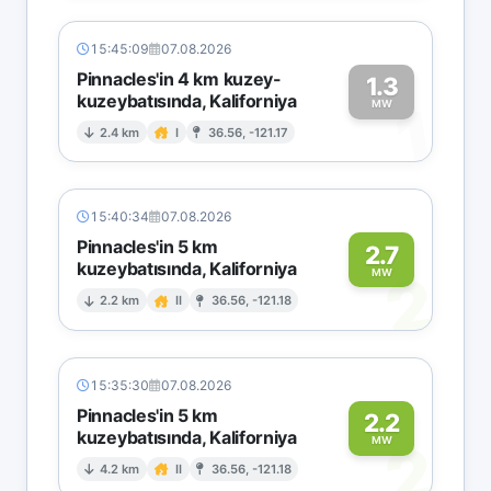
15:45:09
07.08.2026
Pinnacles'in 4 km kuzey-
1.3
kuzeybatısında, Kaliforniya
1
MW
2.4 km
I
36.56, -121.17
15:40:34
07.08.2026
Pinnacles'in 5 km
2.7
kuzeybatısında, Kaliforniya
2
MW
2.2 km
II
36.56, -121.18
15:35:30
07.08.2026
Pinnacles'in 5 km
2.2
kuzeybatısında, Kaliforniya
2
MW
4.2 km
II
36.56, -121.18