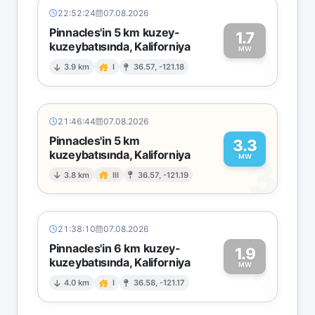
22:52:24
07.08.2026
Pinnacles'in 5 km kuzey-
1.7
kuzeybatısında, Kaliforniya
1
MW
3.9 km
I
36.57, -121.18
21:46:44
07.08.2026
Pinnacles'in 5 km
3.3
kuzeybatısında, Kaliforniya
3
MW
3.8 km
III
36.57, -121.19
21:38:10
07.08.2026
Pinnacles'in 6 km kuzey-
1.9
kuzeybatısında, Kaliforniya
1
MW
4.0 km
I
36.58, -121.17