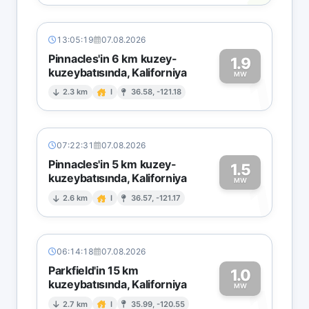
13:05:19
07.08.2026
Pinnacles'in 6 km kuzey-
1.9
kuzeybatısında, Kaliforniya
1
MW
2.3 km
I
36.58, -121.18
07:22:31
07.08.2026
Pinnacles'in 5 km kuzey-
1.5
kuzeybatısında, Kaliforniya
1
MW
2.6 km
I
36.57, -121.17
06:14:18
07.08.2026
Parkfield'in 15 km
1.0
kuzeybatısında, Kaliforniya
1
MW
2.7 km
I
35.99, -120.55