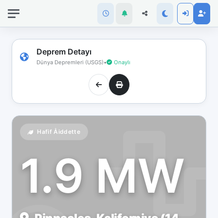
İnternet
bağlantınız
koptu!
Çevrimdışı
Deprem Detayı
moddasınız.
Dünya Depremleri (USGS)
•
Onaylı
Hafif Åiddette
1.9 MW