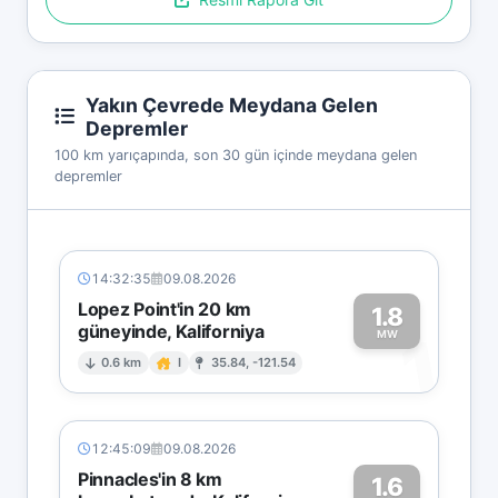
Yakın Çevrede Meydana Gelen
Depremler
100 km yarıçapında, son 30 gün içinde meydana gelen
depremler
14:32:35
09.08.2026
Lopez Point'in 20 km
1.8
güneyinde, Kaliforniya
1
MW
0.6 km
I
35.84, -121.54
12:45:09
09.08.2026
Pinnacles'in 8 km
1.6