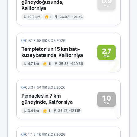
0.9
güneydoğusunda,
MW
Kaliforniya
0
10.7 km
I
36.97, -121.46
09:13:58
03.08.2026
Templeton'un 15 km batı-
2.7
kuzeybatısında, Kaliforniya
2
MW
4.7 km
II
35.58, -120.86
08:37:54
03.08.2026
Pinnacles'in 7 km
1.0
güneyinde, Kaliforniya
1
MW
3.4 km
I
36.47, -121.15
04:16:19
03.08.2026