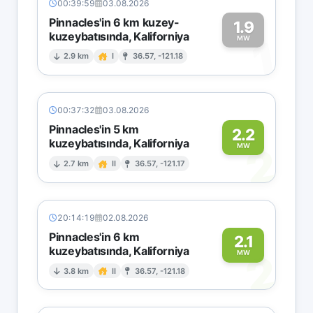
00:39:59
03.08.2026
Pinnacles'in 6 km kuzey-
1.9
kuzeybatısında, Kaliforniya
1
MW
2.9 km
I
36.57, -121.18
00:37:32
03.08.2026
Pinnacles'in 5 km
2.2
kuzeybatısında, Kaliforniya
2
MW
2.7 km
II
36.57, -121.17
20:14:19
02.08.2026
Pinnacles'in 6 km
2.1
kuzeybatısında, Kaliforniya
2
MW
3.8 km
II
36.57, -121.18