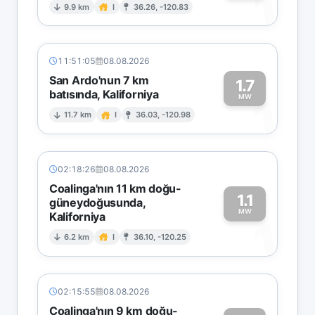
1
9.9 km
I
36.26, -120.83
11:51:05
08.08.2026
San Ardo'nun 7 km
1.7
batısında, Kaliforniya
1
MW
11.7 km
I
36.03, -120.98
02:18:26
08.08.2026
Coalinga'nın 11 km doğu-
1.1
güneydoğusunda,
MW
Kaliforniya
1
6.2 km
I
36.10, -120.25
02:15:55
08.08.2026
Coalinga'nın 9 km doğu-