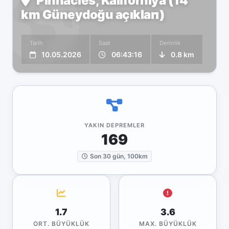
Pinnacles, Kaliforniya (14
km Güneydoğu açıkları)
Tarih
Saat
Derinlik
10.05.2026
06:43:16
0.8 km
YAKIN DEPREMLER
169
Son 30 gün, 100km
1.7
3.6
ORT. BÜYÜKLÜK
MAX. BÜYÜKLÜK