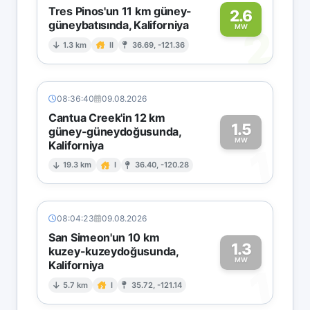
Tres Pinos'un 11 km güney-
2.6
güneybatısında, Kaliforniya
2
MW
1.3 km
II
36.69, -121.36
08:36:40
09.08.2026
Cantua Creek'in 12 km
1.5
güney-güneydoğusunda,
MW
Kaliforniya
1
19.3 km
I
36.40, -120.28
08:04:23
09.08.2026
San Simeon'un 10 km
1.3
kuzey-kuzeydoğusunda,
MW
Kaliforniya
1
5.7 km
I
35.72, -121.14