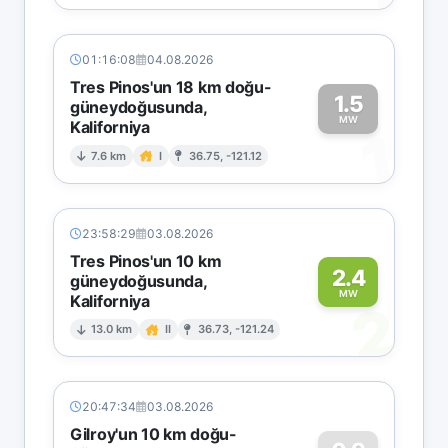
01:16:08
04.08.2026
Tres Pinos'un 18 km doğu-
1.5
güneydoğusunda,
MW
Kaliforniya
1
7.6 km
I
36.75, -121.12
23:58:29
03.08.2026
Tres Pinos'un 10 km
2.4
güneydoğusunda,
MW
Kaliforniya
2
13.0 km
II
36.73, -121.24
20:47:34
03.08.2026
Gilroy'un 10 km doğu-