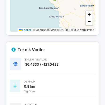
+
−
Leaflet
|
© OpenStreetMap © CARTO, © MTA Yerbilimleri
Teknik Veriler
ENLEM / BOYLAM
36.4333 / -121.0422
DERINLIK
0.8 km
Sığ Odak
EVENT ID