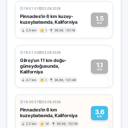
19:01:51
02.08.2026
Pinnacles'in 6 km kuzey-
1.5
kuzeybatısında, Kaliforniya
1
MW
2.5 km
I
36.58, -121.18
18:51:03
02.08.2026
Gilroy'un 11 km doğu-
1.1
güneydoğusunda,
MW
Kaliforniya
1
4.7 km
I
36.96, -121.46
18:36:57
02.08.2026
Pinnacles'in 6 km
3.6
kuzeybatısında, Kaliforniya
3
MW
2.2 km
IV
36.56, -121.19