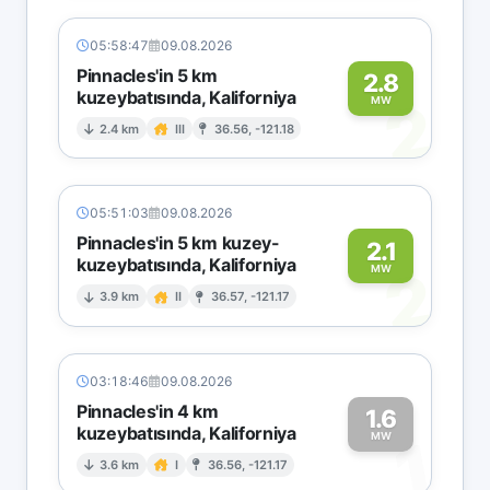
05:58:47
09.08.2026
Pinnacles'in 5 km
2.8
kuzeybatısında, Kaliforniya
2
MW
2.4 km
III
36.56, -121.18
05:51:03
09.08.2026
Pinnacles'in 5 km kuzey-
2.1
kuzeybatısında, Kaliforniya
2
MW
3.9 km
II
36.57, -121.17
03:18:46
09.08.2026
Pinnacles'in 4 km
1.6
kuzeybatısında, Kaliforniya
1
MW
3.6 km
I
36.56, -121.17