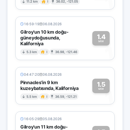
1
11.2 km
I
36.02, -121.05
16:59:19
06.08.2026
Gilroy'un 10 km doğu-
1.4
güneydoğusunda,
MW
Kaliforniya
1
5.3 km
I
36.98, -121.46
04:47:20
06.08.2026
Pinnacles'in 9 km
1.5
kuzeybatısında, Kaliforniya
1
MW
5.5 km
I
36.59, -121.21
16:05:29
05.08.2026
Gilroy'un 11 km doğu-