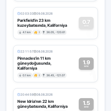
02:03:33
09.08.2026
Parkfield'in 23 km
0.7
kuzeybatısında, Kaliforniya
0
MW
4.1 km
I
36.05, -120.61
22:11:57
08.08.2026
Pinnacles'in 11 km
1.9
güneydoğusunda,
MW
Kaliforniya
1
0.1 km
I
36.45, -121.07
20:44:59
08.08.2026
New Idria'nın 22 km
1.5
güneybatısında, Kaliforniya
MW