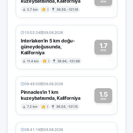
kuzeybatısında, Kaliforniya
1
MW
2.7 km
I
36.59, -121.19
10:02:24
09.08.2026
Interlaken'in 5 km doğu-
1.7
güneydoğusunda,
MW
Kaliforniya
1
11.4 km
I
36.94, -121.68
09:49:50
09.08.2026
Pinnacles'in 1 km
1.5
kuzeybatısında, Kaliforniya
1
MW
7.2 km
I
36.54, -121.15
08:41:19
09.08.2026