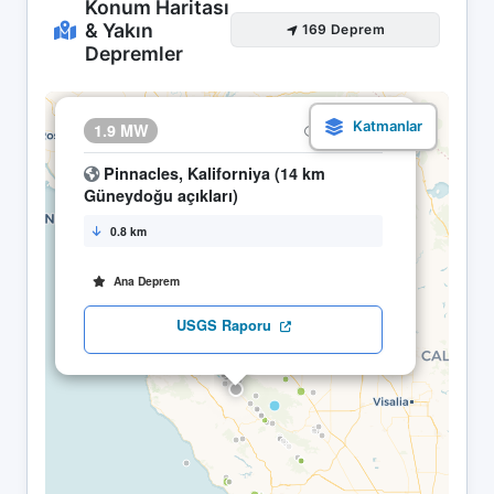
Konum Haritası
& Yakın
169 Deprem
Depremler
×
1.9 MW
10.05 06:43
Pinnacles, Kaliforniya (14 km
Güneydoğu açıkları)
0.8 km
Ana Deprem
USGS Raporu