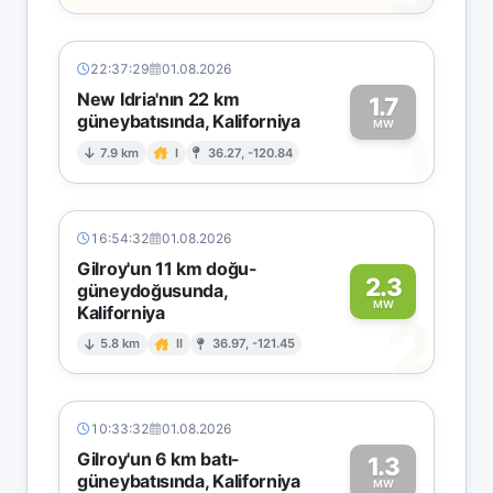
22:37:29
01.08.2026
New Idria'nın 22 km
1.7
güneybatısında, Kaliforniya
1
MW
7.9 km
I
36.27, -120.84
16:54:32
01.08.2026
Gilroy'un 11 km doğu-
2.3
güneydoğusunda,
MW
Kaliforniya
2
5.8 km
II
36.97, -121.45
10:33:32
01.08.2026
Gilroy'un 6 km batı-
1.3
güneybatısında, Kaliforniya
MW