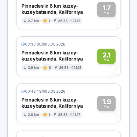
Pinnacles'in 6 km kuzey-
1.7
kuzeybatısında, Kaliforniya
1
MW
2.7 km
I
36.58, -121.18
03:36:30
03.08.2026
Pinnacles'in 6 km kuzey-
2.1
kuzeybatısında, Kaliforniya
2
MW
3.9 km
II
36.58, -121.18
00:42:19
03.08.2026
Pinnacles'in 6 km kuzey-
1.9
kuzeybatısında, Kaliforniya
1
MW
2.8 km
I
36.58, -121.17