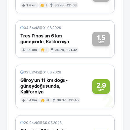
1
1.4 km
I
36.98, -121.63
04:54:48
01.08.2026
Tres Pinos'un 6 km
1.5
güneyinde, Kaliforniya
1
MW
6.9 km
I
36.74, -121.32
02:02:42
01.08.2026
Gilroy'un 11 km doğu-
2.9
güneydoğusunda,
MW
Kaliforniya
2
5.4 km
III
36.97, -121.45
20:04:49
30.07.2026