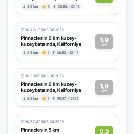
2
3.9 km
II
36.58, -121.18
00:42:19
03.08.2026
Pinnacles'in 6 km kuzey-
1.9
kuzeybatısında, Kaliforniya
1
MW
2.8 km
I
36.58, -121.17
00:39:59
03.08.2026
Pinnacles'in 6 km kuzey-
1.9
kuzeybatısında, Kaliforniya
1
MW
2.9 km
I
36.57, -121.18
00:37:32
03.08.2026
Pinnacles'in 5 km
2.2