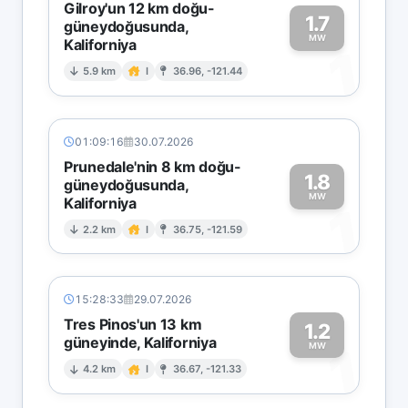
Gilroy'un 12 km doğu-
1.7
güneydoğusunda,
MW
Kaliforniya
1
5.9 km
I
36.96, -121.44
01:09:16
30.07.2026
Prunedale'nin 8 km doğu-
1.8
güneydoğusunda,
MW
Kaliforniya
1
2.2 km
I
36.75, -121.59
15:28:33
29.07.2026
Tres Pinos'un 13 km
1.2
güneyinde, Kaliforniya
1
MW
4.2 km
I
36.67, -121.33