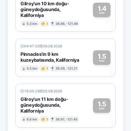
Gilroy'un 10 km doğu-
1.4
güneydoğusunda,
MW
Kaliforniya
1
5.3 km
I
36.98, -121.46
04:47:20
06.08.2026
Pinnacles'in 9 km
1.5
kuzeybatısında, Kaliforniya
1
MW
5.5 km
I
36.59, -121.21
16:05:29
05.08.2026
Gilroy'un 11 km doğu-
1.5
güneydoğusunda,
MW
Kaliforniya
1
6.6 km
I
36.97, -121.45