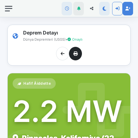
İnternet
bağlantınız
koptu!
Çevrimdışı
Deprem Detayı
moddasınız.
Dünya Depremleri (USGS)
•
Onaylı
Hafif Åiddette
2.2 MW