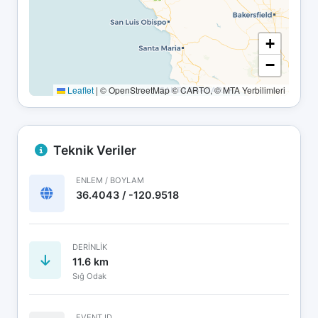
+
−
Leaflet
|
© OpenStreetMap © CARTO, © MTA Yerbilimleri
Teknik Veriler
ENLEM / BOYLAM
36.4043 / -120.9518
DERINLIK
11.6 km
Sığ Odak
EVENT ID