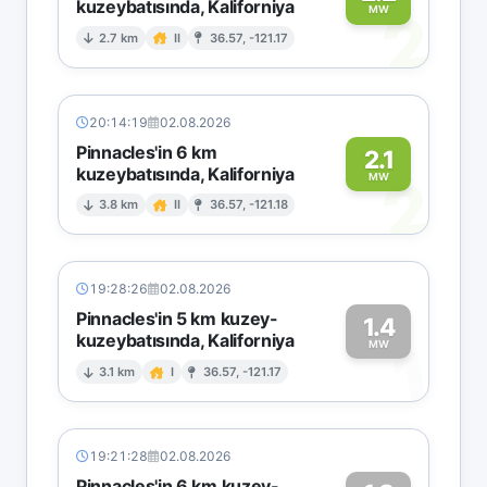
kuzeybatısında, Kaliforniya
2
MW
2.7 km
II
36.57, -121.17
20:14:19
02.08.2026
Pinnacles'in 6 km
2.1
kuzeybatısında, Kaliforniya
2
MW
3.8 km
II
36.57, -121.18
19:28:26
02.08.2026
Pinnacles'in 5 km kuzey-
1.4
kuzeybatısında, Kaliforniya
1
MW
3.1 km
I
36.57, -121.17
19:21:28
02.08.2026
Pinnacles'in 6 km kuzey-