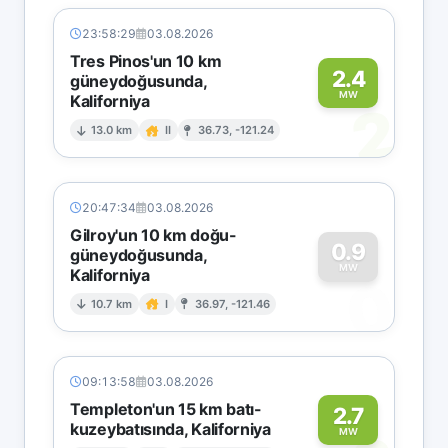
23:58:29
03.08.2026
Tres Pinos'un 10 km
2.4
güneydoğusunda,
MW
Kaliforniya
2
13.0 km
II
36.73, -121.24
20:47:34
03.08.2026
Gilroy'un 10 km doğu-
0.9
güneydoğusunda,
MW
Kaliforniya
0
10.7 km
I
36.97, -121.46
09:13:58
03.08.2026
Templeton'un 15 km batı-
2.7
kuzeybatısında, Kaliforniya
MW