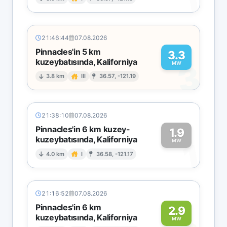
1
21:46:44
07.08.2026
Pinnacles'in 5 km
3.3
kuzeybatısında, Kaliforniya
3
MW
3.8 km
III
36.57, -121.19
21:38:10
07.08.2026
Pinnacles'in 6 km kuzey-
1.9
kuzeybatısında, Kaliforniya
1
MW
4.0 km
I
36.58, -121.17
21:16:52
07.08.2026
Pinnacles'in 6 km
2.9
kuzeybatısında, Kaliforniya
MW