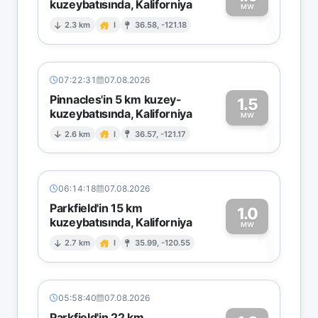
kuzeybatısında, Kaliforniya
1
MW
2.3 km
I
36.58, -121.18
07:22:31
07.08.2026
Pinnacles'in 5 km kuzey-
1.5
kuzeybatısında, Kaliforniya
1
MW
2.6 km
I
36.57, -121.17
06:14:18
07.08.2026
Parkfield'in 15 km
1.0
kuzeybatısında, Kaliforniya
1
MW
2.7 km
I
35.99, -120.55
05:58:40
07.08.2026
Parkfield'in 22 km