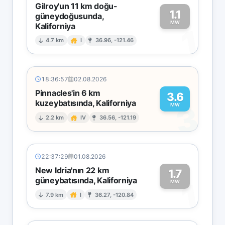
Gilroy'un 11 km doğu-
1.1
güneydoğusunda,
MW
Kaliforniya
1
4.7 km
I
36.96, -121.46
18:36:57
02.08.2026
Pinnacles'in 6 km
3.6
kuzeybatısında, Kaliforniya
3
MW
2.2 km
IV
36.56, -121.19
22:37:29
01.08.2026
New Idria'nın 22 km
1.7
güneybatısında, Kaliforniya
1
MW
7.9 km
I
36.27, -120.84