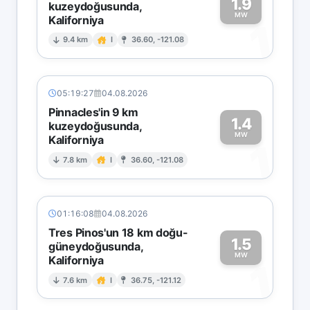
1.9
kuzeydoğusunda,
MW
Kaliforniya
1
9.4 km
I
36.60, -121.08
05:19:27
04.08.2026
Pinnacles'in 9 km
1.4
kuzeydoğusunda,
MW
Kaliforniya
1
7.8 km
I
36.60, -121.08
01:16:08
04.08.2026
Tres Pinos'un 18 km doğu-
1.5
güneydoğusunda,
MW
Kaliforniya
1
7.6 km
I
36.75, -121.12