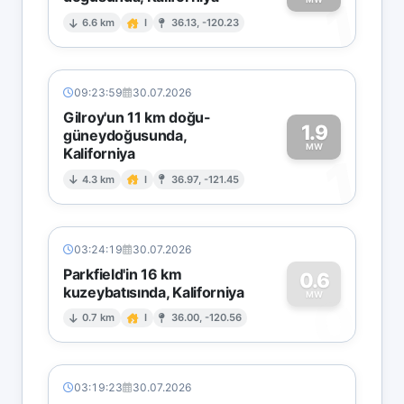
1
6.6 km
I
36.13, -120.23
09:23:59
30.07.2026
Gilroy'un 11 km doğu-
1.9
güneydoğusunda,
MW
Kaliforniya
1
4.3 km
I
36.97, -121.45
03:24:19
30.07.2026
Parkfield'in 16 km
0.6
kuzeybatısında, Kaliforniya
0
MW
0.7 km
I
36.00, -120.56
03:19:23
30.07.2026