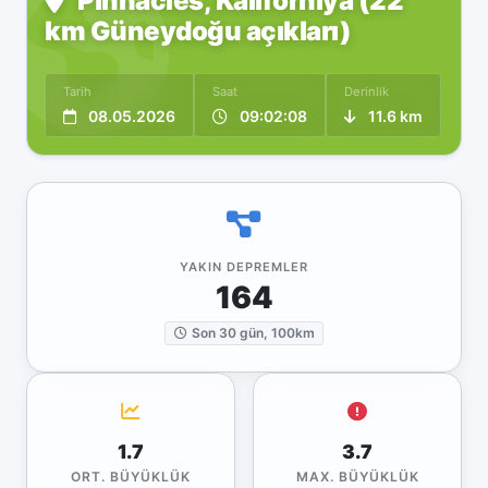
Pinnacles, Kaliforniya (22
km Güneydoğu açıkları)
Tarih
Saat
Derinlik
08.05.2026
09:02:08
11.6 km
YAKIN DEPREMLER
164
Son 30 gün, 100km
1.7
3.7
ORT. BÜYÜKLÜK
MAX. BÜYÜKLÜK