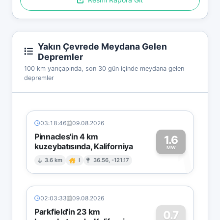
Yakın Çevrede Meydana Gelen
Depremler
100 km yarıçapında, son 30 gün içinde meydana gelen
depremler
03:18:46
09.08.2026
Pinnacles'in 4 km
1.6
kuzeybatısında, Kaliforniya
1
MW
3.6 km
I
36.56, -121.17
02:03:33
09.08.2026
Parkfield'in 23 km
0.7