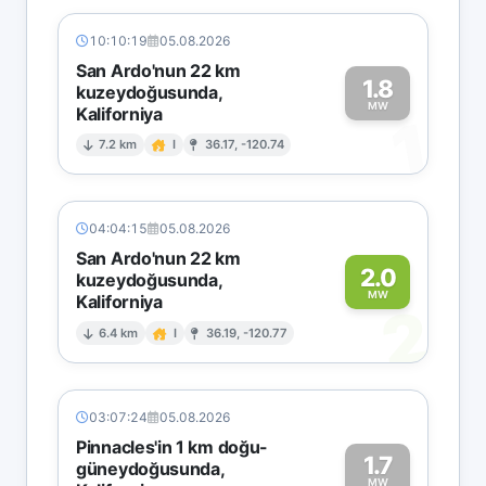
10:10:19
05.08.2026
San Ardo'nun 22 km
1.8
kuzeydoğusunda,
MW
Kaliforniya
1
7.2 km
I
36.17, -120.74
04:04:15
05.08.2026
San Ardo'nun 22 km
2.0
kuzeydoğusunda,
MW
Kaliforniya
2
6.4 km
I
36.19, -120.77
03:07:24
05.08.2026
Pinnacles'in 1 km doğu-
1.7
güneydoğusunda,
MW