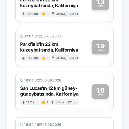
1.3
kuzeybatısında, Kaliforniya
1
MW
-0.3 km
I
36.03, -120.61
02:04:01
07.08.2026
Parkfield'in 22 km
1.9
kuzeybatısında, Kaliforniya
1
MW
-0.7 km
I
36.03, -120.61
18:01:32
06.08.2026
San Lucas'ın 12 km güney-
1.0
güneybatısında, Kaliforniya
1
MW
11.2 km
I
36.02, -121.05
16:59:19
06.08.2026