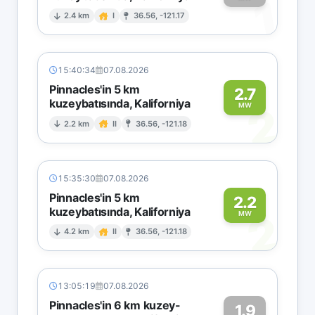
1
2.4 km
I
36.56, -121.17
15:40:34
07.08.2026
Pinnacles'in 5 km
2.7
kuzeybatısında, Kaliforniya
2
MW
2.2 km
II
36.56, -121.18
15:35:30
07.08.2026
Pinnacles'in 5 km
2.2
kuzeybatısında, Kaliforniya
2
MW
4.2 km
II
36.56, -121.18
13:05:19
07.08.2026
Pinnacles'in 6 km kuzey-
1.9