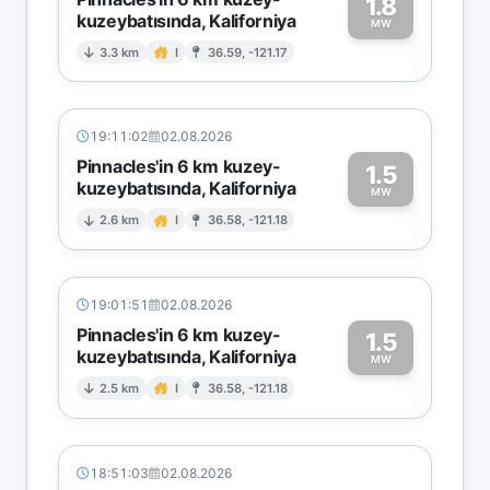
1.8
kuzeybatısında, Kaliforniya
1
MW
3.3 km
I
36.59, -121.17
19:11:02
02.08.2026
Pinnacles'in 6 km kuzey-
1.5
kuzeybatısında, Kaliforniya
1
MW
2.6 km
I
36.58, -121.18
19:01:51
02.08.2026
Pinnacles'in 6 km kuzey-
1.5
kuzeybatısında, Kaliforniya
1
MW
2.5 km
I
36.58, -121.18
18:51:03
02.08.2026