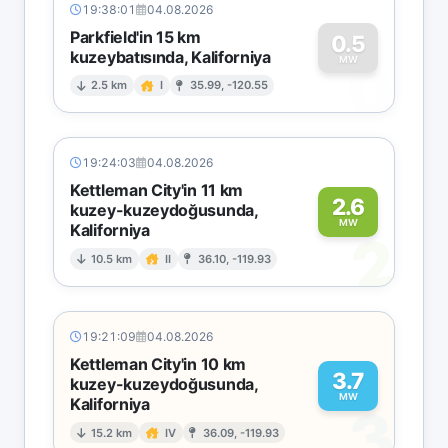
19:38:01
04.08.2026
Parkfield'in 15 km
0.5
kuzeybatısında, Kaliforniya
0
MW
2.5 km
I
35.99, -120.55
19:24:03
04.08.2026
Kettleman City'in 11 km
2.6
kuzey-kuzeydoğusunda,
MW
Kaliforniya
2
10.5 km
II
36.10, -119.93
19:21:09
04.08.2026
Kettleman City'in 10 km
3.7
kuzey-kuzeydoğusunda,
MW
Kaliforniya
3
15.2 km
IV
36.09, -119.93