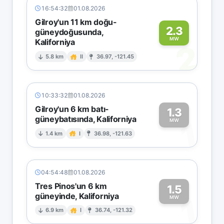
16:54:32
01.08.2026
Gilroy'un 11 km doğu-
2.3
güneydoğusunda,
MW
Kaliforniya
2
5.8 km
II
36.97, -121.45
10:33:32
01.08.2026
Gilroy'un 6 km batı-
1.3
güneybatısında, Kaliforniya
1
MW
1.4 km
I
36.98, -121.63
04:54:48
01.08.2026
Tres Pinos'un 6 km
1.5
güneyinde, Kaliforniya
1
MW
6.9 km
I
36.74, -121.32