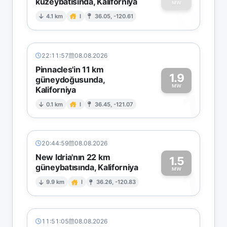
kuzeybatısında, Kaliforniya
0
MW
4.1 km
I
36.05, -120.61
22:11:57
08.08.2026
Pinnacles'in 11 km
1.9
güneydoğusunda,
MW
Kaliforniya
1
0.1 km
I
36.45, -121.07
20:44:59
08.08.2026
New Idria'nın 22 km
1.5
güneybatısında, Kaliforniya
1
MW
9.9 km
I
36.26, -120.83
11:51:05
08.08.2026