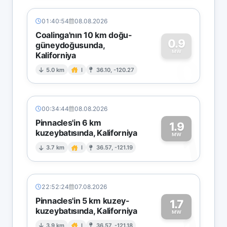
01:40:54
08.08.2026
Coalinga'nın 10 km doğu-
0.9
güneydoğusunda,
MW
Kaliforniya
0
5.0 km
I
36.10, -120.27
00:34:44
08.08.2026
Pinnacles'in 6 km
1.9
kuzeybatısında, Kaliforniya
1
MW
3.7 km
I
36.57, -121.19
22:52:24
07.08.2026
Pinnacles'in 5 km kuzey-
1.7
kuzeybatısında, Kaliforniya
MW
3.9 km
I
36.57, -121.18