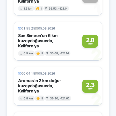
Kaliforniya
1
1.3 km
I
36.53, -121.14
01:55:25
05.08.2026
San Simeon'un 6 km
2.8
kuzeydoğusunda,
MW
Kaliforniya
2
6.9 km
II
35.68, -121.14
00:04:15
05.08.2026
Aromas'ın 2 km doğu-
2.3
kuzeydoğusunda,
MW
Kaliforniya
2
0.8 km
II
36.90, -121.62