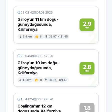
02:02:42
01.08.2026
Gilroy'un 11 km doğu-
2.9
güneydoğusunda,
MW
Kaliforniya
2
5.4 km
III
36.97, -121.45
20:04:49
30.07.2026
Gilroy'un 10 km doğu-
2.8
güneydoğusunda,
MW
Kaliforniya
2
1.3 km
III
36.97, -121.46
10:41:24
30.07.2026
Coalinga'nın 12 km
1.8
doğusunda, Kaliforniya
MW