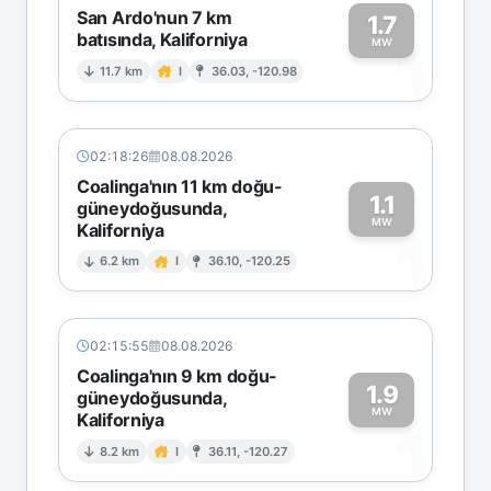
San Ardo'nun 7 km
1.7
batısında, Kaliforniya
1
MW
11.7 km
I
36.03, -120.98
02:18:26
08.08.2026
Coalinga'nın 11 km doğu-
1.1
güneydoğusunda,
MW
Kaliforniya
1
6.2 km
I
36.10, -120.25
02:15:55
08.08.2026
Coalinga'nın 9 km doğu-
1.9
güneydoğusunda,
MW
Kaliforniya
1
8.2 km
I
36.11, -120.27