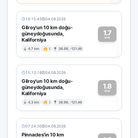
19:15:45
04.08.2026
Gilroy'un 10 km doğu-
1.7
güneydoğusunda,
MW
Kaliforniya
1
4.7 km
I
36.98, -121.46
15:13:18
04.08.2026
Gilroy'un 10 km doğu-
1.8
güneydoğusunda,
MW
Kaliforniya
1
4.3 km
I
36.98, -121.46
07:24:30
04.08.2026
Pinnacles'in 10 km