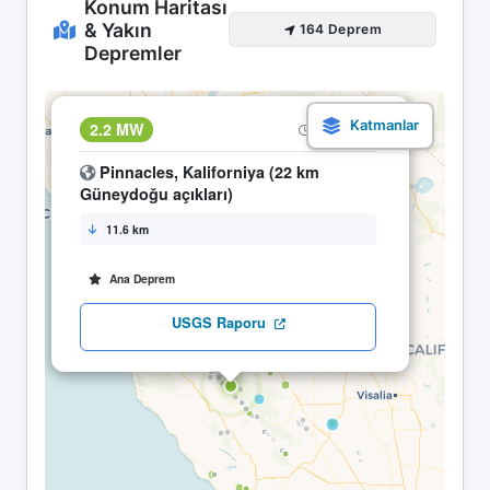
Konum Haritası
& Yakın
164 Deprem
Depremler
×
2.2 MW
08.05 09:02
Pinnacles, Kaliforniya (22 km
Güneydoğu açıkları)
11.6 km
Ana Deprem
USGS Raporu