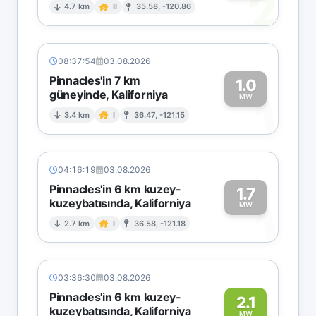
2
4.7 km
II
35.58, -120.86
08:37:54
03.08.2026
Pinnacles'in 7 km
1.0
güneyinde, Kaliforniya
1
MW
3.4 km
I
36.47, -121.15
04:16:19
03.08.2026
Pinnacles'in 6 km kuzey-
1.7
kuzeybatısında, Kaliforniya
1
MW
2.7 km
I
36.58, -121.18
03:36:30
03.08.2026
Pinnacles'in 6 km kuzey-
2.1
kuzeybatısında, Kaliforniya
MW