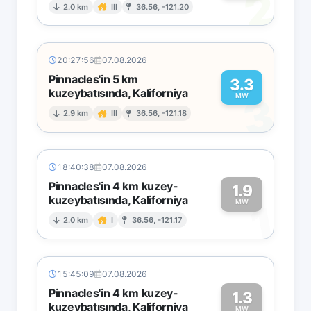
2
2.0 km
III
36.56, -121.20
20:27:56
07.08.2026
Pinnacles'in 5 km
3.3
kuzeybatısında, Kaliforniya
3
MW
2.9 km
III
36.56, -121.18
18:40:38
07.08.2026
Pinnacles'in 4 km kuzey-
1.9
kuzeybatısında, Kaliforniya
1
MW
2.0 km
I
36.56, -121.17
15:45:09
07.08.2026
Pinnacles'in 4 km kuzey-
1.3
kuzeybatısında, Kaliforniya
MW