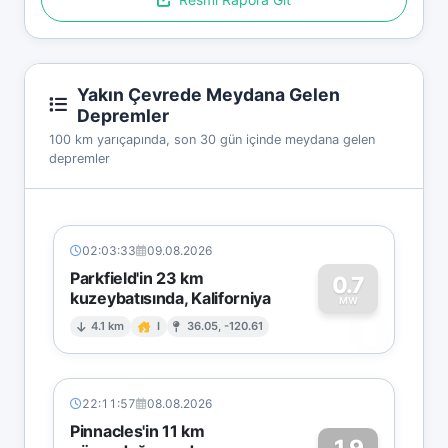
Yakın Çevrede Meydana Gelen
Depremler
100 km yarıçapında, son 30 gün içinde meydana gelen
depremler
02:03:33
09.08.2026
Parkfield'in 23 km
0.7
kuzeybatısında, Kaliforniya
0
MW
4.1 km
I
36.05, -120.61
22:11:57
08.08.2026
Pinnacles'in 11 km
1.9