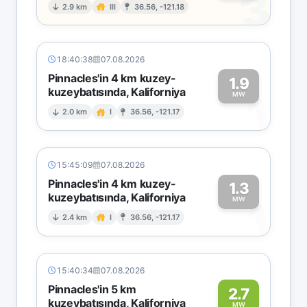
3
2.9 km
III
36.56, -121.18
18:40:38
07.08.2026
Pinnacles'in 4 km kuzey-
1.9
kuzeybatısında, Kaliforniya
1
MW
2.0 km
I
36.56, -121.17
15:45:09
07.08.2026
Pinnacles'in 4 km kuzey-
1.3
kuzeybatısında, Kaliforniya
1
MW
2.4 km
I
36.56, -121.17
15:40:34
07.08.2026
Pinnacles'in 5 km
2.7
kuzeybatısında, Kaliforniya
MW