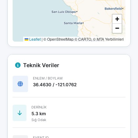
+
−
Leaflet
|
© OpenStreetMap © CARTO, © MTA Yerbilimleri
Teknik Veriler
ENLEM / BOYLAM
36.4630 / -121.0762
DERINLIK
5.3 km
Sığ Odak
EVENT ID