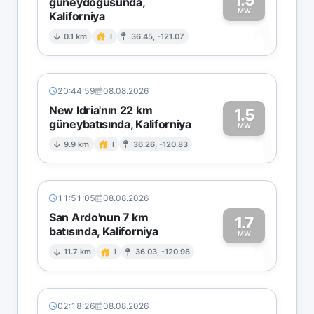
güneydoğusunda,
MW
Kaliforniya
1
0.1 km
I
36.45, -121.07
20:44:59
08.08.2026
New Idria'nın 22 km
1.5
güneybatısında, Kaliforniya
1
MW
9.9 km
I
36.26, -120.83
11:51:05
08.08.2026
San Ardo'nun 7 km
1.7
batısında, Kaliforniya
1
MW
11.7 km
I
36.03, -120.98
02:18:26
08.08.2026