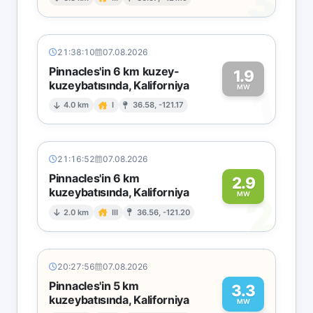
3
21:38:10
07.08.2026
Pinnacles'in 6 km kuzey-
1.9
kuzeybatısında, Kaliforniya
1
MW
4.0 km
I
36.58, -121.17
21:16:52
07.08.2026
Pinnacles'in 6 km
2.9
kuzeybatısında, Kaliforniya
2
MW
2.0 km
III
36.56, -121.20
20:27:56
07.08.2026
Pinnacles'in 5 km
3.3
kuzeybatısında, Kaliforniya
MW