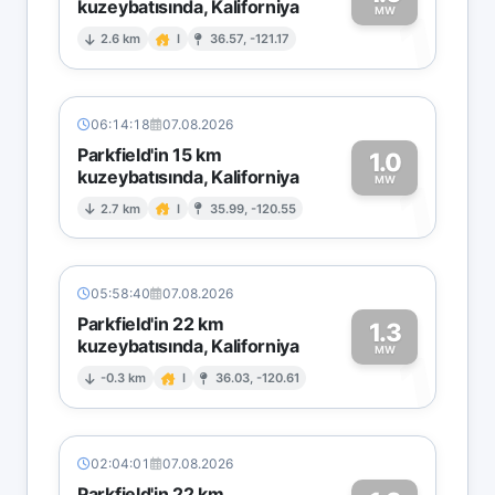
kuzeybatısında, Kaliforniya
1
MW
2.6 km
I
36.57, -121.17
06:14:18
07.08.2026
Parkfield'in 15 km
1.0
kuzeybatısında, Kaliforniya
1
MW
2.7 km
I
35.99, -120.55
05:58:40
07.08.2026
Parkfield'in 22 km
1.3
kuzeybatısında, Kaliforniya
1
MW
-0.3 km
I
36.03, -120.61
02:04:01
07.08.2026
Parkfield'in 22 km