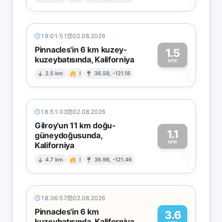
1
19:01:51
02.08.2026
Pinnacles'in 6 km kuzey-
1.5
kuzeybatısında, Kaliforniya
1
MW
2.5 km
I
36.58, -121.18
18:51:03
02.08.2026
Gilroy'un 11 km doğu-
1.1
güneydoğusunda,
MW
Kaliforniya
1
4.7 km
I
36.96, -121.46
18:36:57
02.08.2026
Pinnacles'in 6 km
3.6
kuzeybatısında, Kaliforniya