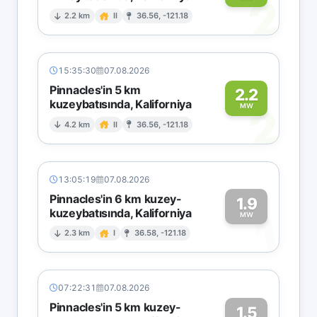
2
2.2 km
II
36.56, -121.18
15:35:30
07.08.2026
Pinnacles'in 5 km
2.2
kuzeybatısında, Kaliforniya
2
MW
4.2 km
II
36.56, -121.18
13:05:19
07.08.2026
Pinnacles'in 6 km kuzey-
1.9
kuzeybatısında, Kaliforniya
1
MW
2.3 km
I
36.58, -121.18
07:22:31
07.08.2026
Pinnacles'in 5 km kuzey-
1.5