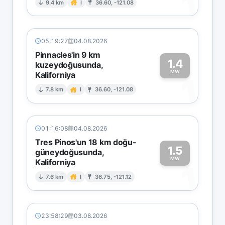
1
9.4 km
I
36.60, -121.08
05:19:27
04.08.2026
Pinnacles'in 9 km
1.4
kuzeydoğusunda,
MW
Kaliforniya
1
7.8 km
I
36.60, -121.08
01:16:08
04.08.2026
Tres Pinos'un 18 km doğu-
1.5
güneydoğusunda,
MW
Kaliforniya
1
7.6 km
I
36.75, -121.12
23:58:29
03.08.2026