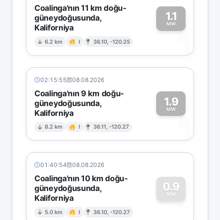
Coalinga'nın 11 km doğu-
1.1
güneydoğusunda,
MW
Kaliforniya
1
6.2 km
I
36.10, -120.25
02:15:55
08.08.2026
Coalinga'nın 9 km doğu-
1.9
güneydoğusunda,
MW
Kaliforniya
1
8.2 km
I
36.11, -120.27
01:40:54
08.08.2026
Coalinga'nın 10 km doğu-
0.9
güneydoğusunda,
MW
Kaliforniya
0
5.0 km
I
36.10, -120.27