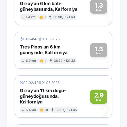
Gilroy'un 6 km batı-
1.3
güneybatısında, Kaliforniya
1
MW
1.4 km
I
36.98, -121.63
04:54:48
01.08.2026
Tres Pinos'un 6 km
1.5
güneyinde, Kaliforniya
1
MW
6.9 km
I
36.74, -121.32
02:02:42
01.08.2026
Gilroy'un 11 km doğu-
2.9
güneydoğusunda,
MW
Kaliforniya
2
5.4 km
III
36.97, -121.45