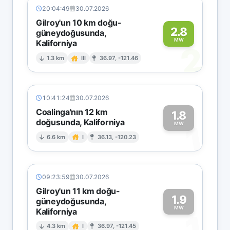
20:04:49
30.07.2026
Gilroy'un 10 km doğu-
2.8
güneydoğusunda,
MW
Kaliforniya
2
1.3 km
III
36.97, -121.46
10:41:24
30.07.2026
Coalinga'nın 12 km
1.8
doğusunda, Kaliforniya
1
MW
6.6 km
I
36.13, -120.23
09:23:59
30.07.2026
Gilroy'un 11 km doğu-
1.9
güneydoğusunda,
MW
Kaliforniya
1
4.3 km
I
36.97, -121.45