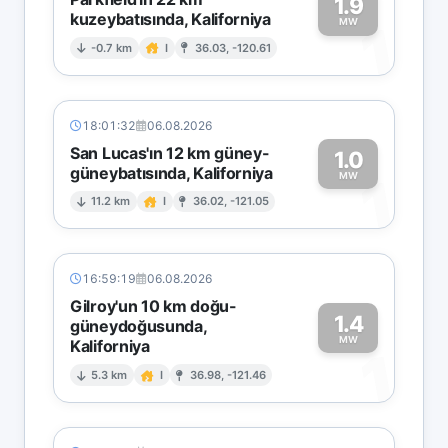
1.9
kuzeybatısında, Kaliforniya
1
MW
-0.7 km
I
36.03, -120.61
18:01:32
06.08.2026
San Lucas'ın 12 km güney-
1.0
güneybatısında, Kaliforniya
1
MW
11.2 km
I
36.02, -121.05
16:59:19
06.08.2026
Gilroy'un 10 km doğu-
1.4
güneydoğusunda,
MW
Kaliforniya
1
5.3 km
I
36.98, -121.46