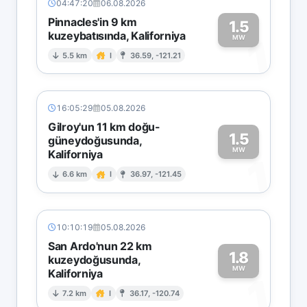
04:47:20
06.08.2026
Pinnacles'in 9 km
1.5
kuzeybatısında, Kaliforniya
1
MW
5.5 km
I
36.59, -121.21
16:05:29
05.08.2026
Gilroy'un 11 km doğu-
1.5
güneydoğusunda,
MW
Kaliforniya
1
6.6 km
I
36.97, -121.45
10:10:19
05.08.2026
San Ardo'nun 22 km
1.8
kuzeydoğusunda,
MW
Kaliforniya
1
7.2 km
I
36.17, -120.74