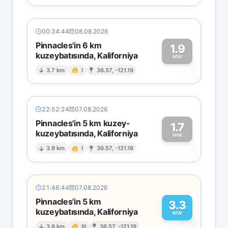
00:34:44
08.08.2026
Pinnacles'in 6 km
1.9
kuzeybatısında, Kaliforniya
1
MW
3.7 km
I
36.57, -121.19
22:52:24
07.08.2026
Pinnacles'in 5 km kuzey-
1.7
kuzeybatısında, Kaliforniya
1
MW
3.9 km
I
36.57, -121.18
21:46:44
07.08.2026
Pinnacles'in 5 km
3.3
kuzeybatısında, Kaliforniya
MW
3.8 km
III
36.57, -121.19