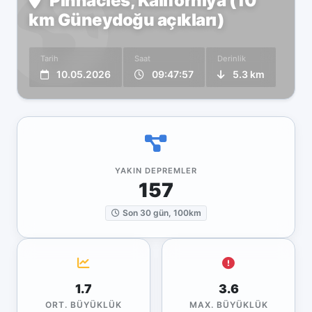
Pinnacles, Kaliforniya (10
km Güneydoğu açıkları)
Tarih
Saat
Derinlik
10.05.2026
09:47:57
5.3 km
YAKIN DEPREMLER
157
Son 30 gün, 100km
1.7
3.6
ORT. BÜYÜKLÜK
MAX. BÜYÜKLÜK