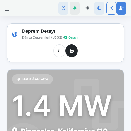
İnternet
bağlantınız
koptu!
Çevrimdışı
Deprem Detayı
moddasınız.
Dünya Depremleri (USGS)
•
Onaylı
Hafif Åiddette
1.4 MW