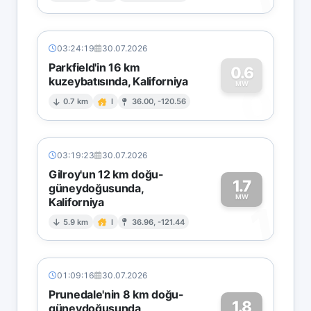
03:24:19
30.07.2026
Parkfield'in 16 km
0.6
kuzeybatısında, Kaliforniya
0
MW
0.7 km
I
36.00, -120.56
03:19:23
30.07.2026
Gilroy'un 12 km doğu-
1.7
güneydoğusunda,
MW
Kaliforniya
1
5.9 km
I
36.96, -121.44
01:09:16
30.07.2026
Prunedale'nin 8 km doğu-
1.8
güneydoğusunda,