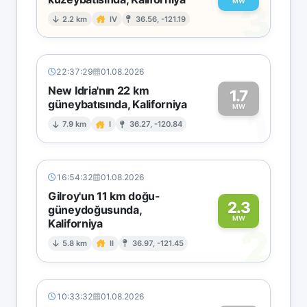
3
MW
2.2 km
IV
36.56, -121.19
22:37:29
01.08.2026
New Idria'nın 22 km
1.7
güneybatısında, Kaliforniya
1
MW
7.9 km
I
36.27, -120.84
16:54:32
01.08.2026
Gilroy'un 11 km doğu-
2.3
güneydoğusunda,
MW
Kaliforniya
2
5.8 km
II
36.97, -121.45
10:33:32
01.08.2026