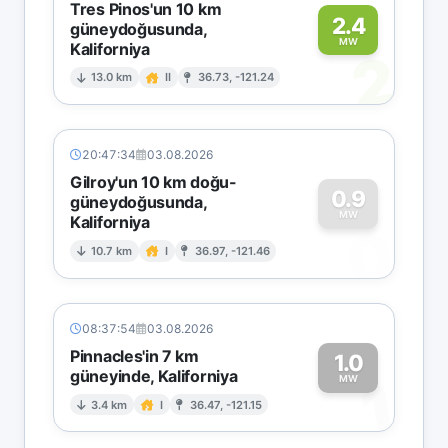
Tres Pinos'un 10 km
2.4
güneydoğusunda,
MW
Kaliforniya
2
13.0 km
II
36.73, -121.24
20:47:34
03.08.2026
Gilroy'un 10 km doğu-
0.9
güneydoğusunda,
MW
Kaliforniya
0
10.7 km
I
36.97, -121.46
08:37:54
03.08.2026
Pinnacles'in 7 km
1.0
güneyinde, Kaliforniya
1
MW
3.4 km
I
36.47, -121.15