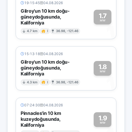
19:15:45
04.08.2026
Gilroy'un 10 km doğu-
1.7
güneydoğusunda,
MW
Kaliforniya
1
4.7 km
I
36.98, -121.46
15:13:18
04.08.2026
Gilroy'un 10 km doğu-
1.8
güneydoğusunda,
MW
Kaliforniya
1
4.3 km
I
36.98, -121.46
07:24:30
04.08.2026
Pinnacles'in 10 km
1.9
kuzeydoğusunda,
MW
Kaliforniya