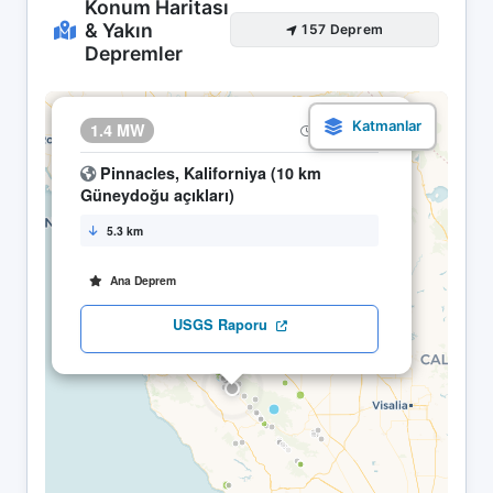
Konum Haritası
& Yakın
157 Deprem
Depremler
×
1.4 MW
10.05 09:47
Pinnacles, Kaliforniya (10 km
Güneydoğu açıkları)
5.3 km
Ana Deprem
USGS Raporu