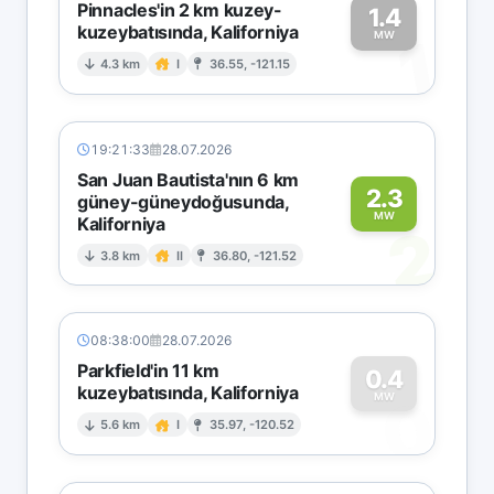
Pinnacles'in 2 km kuzey-
1.4
kuzeybatısında, Kaliforniya
1
MW
4.3 km
I
36.55, -121.15
19:21:33
28.07.2026
San Juan Bautista'nın 6 km
2.3
güney-güneydoğusunda,
MW
Kaliforniya
2
3.8 km
II
36.80, -121.52
08:38:00
28.07.2026
Parkfield'in 11 km
0.4
kuzeybatısında, Kaliforniya
0
MW
5.6 km
I
35.97, -120.52