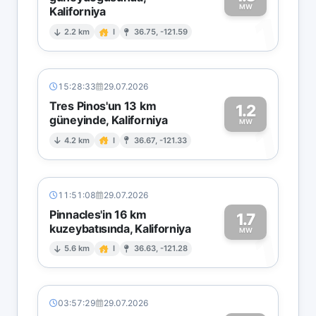
MW
Kaliforniya
1
2.2 km
I
36.75, -121.59
15:28:33
29.07.2026
Tres Pinos'un 13 km
1.2
güneyinde, Kaliforniya
1
MW
4.2 km
I
36.67, -121.33
11:51:08
29.07.2026
Pinnacles'in 16 km
1.7
kuzeybatısında, Kaliforniya
1
MW
5.6 km
I
36.63, -121.28
03:57:29
29.07.2026