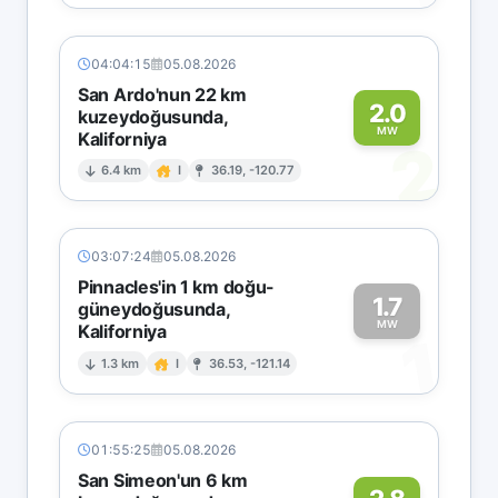
04:04:15
05.08.2026
San Ardo'nun 22 km
2.0
kuzeydoğusunda,
MW
Kaliforniya
2
6.4 km
I
36.19, -120.77
03:07:24
05.08.2026
Pinnacles'in 1 km doğu-
1.7
güneydoğusunda,
MW
Kaliforniya
1
1.3 km
I
36.53, -121.14
01:55:25
05.08.2026
San Simeon'un 6 km