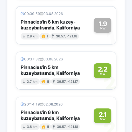
00:39:59
03.08.2026
Pinnacles'in 6 km kuzey-
1.9
kuzeybatısında, Kaliforniya
1
MW
2.9 km
I
36.57, -121.18
00:37:32
03.08.2026
Pinnacles'in 5 km
2.2
kuzeybatısında, Kaliforniya
2
MW
2.7 km
II
36.57, -121.17
20:14:19
02.08.2026
Pinnacles'in 6 km
2.1
kuzeybatısında, Kaliforniya
2
MW
3.8 km
II
36.57, -121.18