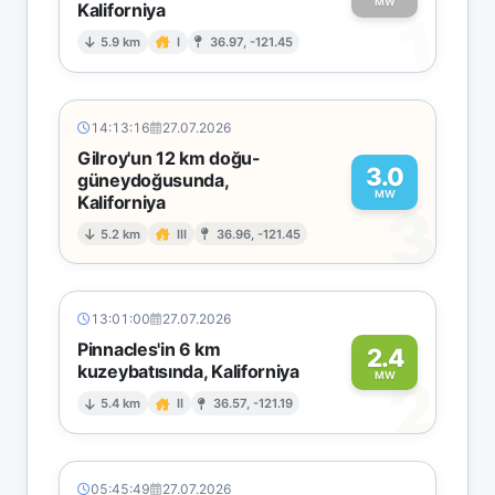
MW
Kaliforniya
1
5.9 km
I
36.97, -121.45
14:13:16
27.07.2026
Gilroy'un 12 km doğu-
3.0
güneydoğusunda,
MW
Kaliforniya
3
5.2 km
III
36.96, -121.45
13:01:00
27.07.2026
Pinnacles'in 6 km
2.4
kuzeybatısında, Kaliforniya
2
MW
5.4 km
II
36.57, -121.19
05:45:49
27.07.2026