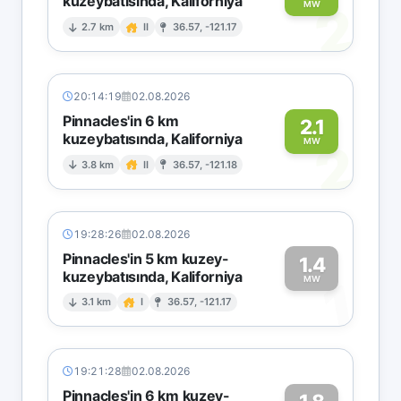
kuzeybatısında, Kaliforniya
2
MW
2.7 km
II
36.57, -121.17
20:14:19
02.08.2026
Pinnacles'in 6 km
2.1
kuzeybatısında, Kaliforniya
2
MW
3.8 km
II
36.57, -121.18
19:28:26
02.08.2026
Pinnacles'in 5 km kuzey-
1.4
kuzeybatısında, Kaliforniya
1
MW
3.1 km
I
36.57, -121.17
19:21:28
02.08.2026
Pinnacles'in 6 km kuzey-