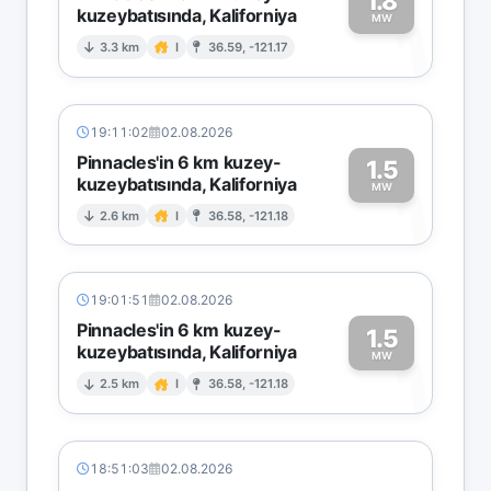
1.8
kuzeybatısında, Kaliforniya
1
MW
3.3 km
I
36.59, -121.17
19:11:02
02.08.2026
Pinnacles'in 6 km kuzey-
1.5
kuzeybatısında, Kaliforniya
1
MW
2.6 km
I
36.58, -121.18
19:01:51
02.08.2026
Pinnacles'in 6 km kuzey-
1.5
kuzeybatısında, Kaliforniya
1
MW
2.5 km
I
36.58, -121.18
18:51:03
02.08.2026