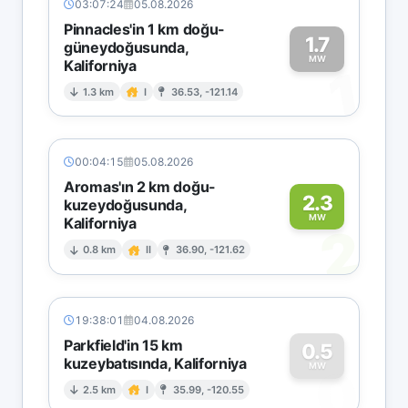
03:07:24
05.08.2026
Pinnacles'in 1 km doğu-
1.7
güneydoğusunda,
MW
Kaliforniya
1
1.3 km
I
36.53, -121.14
00:04:15
05.08.2026
Aromas'ın 2 km doğu-
2.3
kuzeydoğusunda,
MW
Kaliforniya
2
0.8 km
II
36.90, -121.62
19:38:01
04.08.2026
Parkfield'in 15 km
0.5
kuzeybatısında, Kaliforniya
0
MW
2.5 km
I
35.99, -120.55