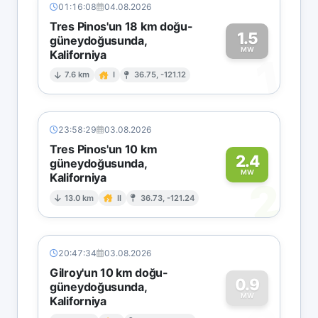
01:16:08
04.08.2026
Tres Pinos'un 18 km doğu-
1.5
güneydoğusunda,
MW
Kaliforniya
1
7.6 km
I
36.75, -121.12
23:58:29
03.08.2026
Tres Pinos'un 10 km
2.4
güneydoğusunda,
MW
Kaliforniya
2
13.0 km
II
36.73, -121.24
20:47:34
03.08.2026
Gilroy'un 10 km doğu-
0.9
güneydoğusunda,
MW
Kaliforniya