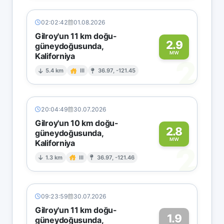
02:02:42
01.08.2026
Gilroy'un 11 km doğu-
2.9
güneydoğusunda,
MW
Kaliforniya
2
5.4 km
III
36.97, -121.45
20:04:49
30.07.2026
Gilroy'un 10 km doğu-
2.8
güneydoğusunda,
MW
Kaliforniya
2
1.3 km
III
36.97, -121.46
09:23:59
30.07.2026
Gilroy'un 11 km doğu-
1.9
güneydoğusunda,