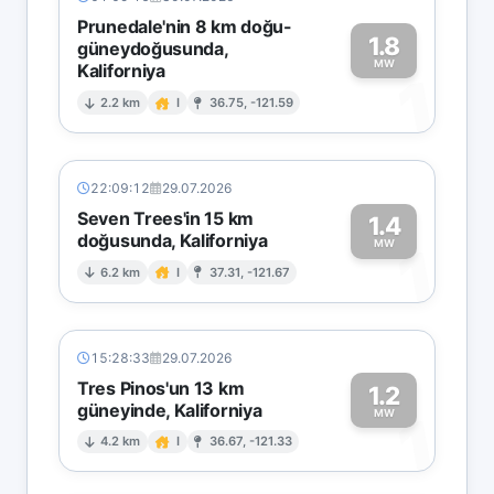
Prunedale'nin 8 km doğu-
1.8
güneydoğusunda,
MW
Kaliforniya
1
2.2 km
I
36.75, -121.59
22:09:12
29.07.2026
Seven Trees'in 15 km
1.4
doğusunda, Kaliforniya
1
MW
6.2 km
I
37.31, -121.67
15:28:33
29.07.2026
Tres Pinos'un 13 km
1.2
güneyinde, Kaliforniya
1
MW
4.2 km
I
36.67, -121.33