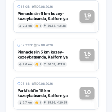
13:05:19
07.08.2026
Pinnacles'in 6 km kuzey-
1.9
kuzeybatısında, Kaliforniya
1
MW
2.3 km
I
36.58, -121.18
07:22:31
07.08.2026
Pinnacles'in 5 km kuzey-
1.5
kuzeybatısında, Kaliforniya
1
MW
2.6 km
I
36.57, -121.17
06:14:18
07.08.2026
Parkfield'in 15 km
1.0
kuzeybatısında, Kaliforniya
1
MW
2.7 km
I
35.99, -120.55