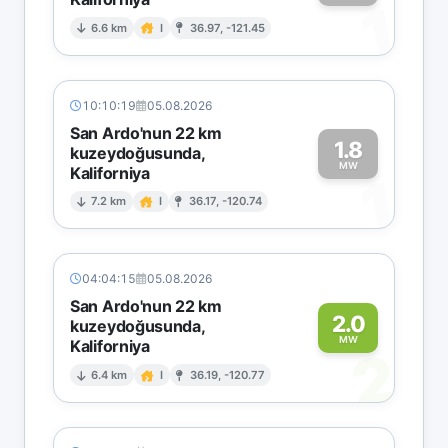
1
6.6 km
I
36.97, -121.45
10:10:19
05.08.2026
San Ardo'nun 22 km
1.8
kuzeydoğusunda,
MW
Kaliforniya
1
7.2 km
I
36.17, -120.74
04:04:15
05.08.2026
San Ardo'nun 22 km
2.0
kuzeydoğusunda,
MW
Kaliforniya
2
6.4 km
I
36.19, -120.77