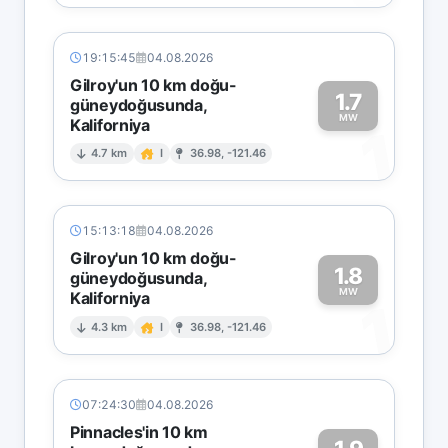
19:15:45
04.08.2026
Gilroy'un 10 km doğu-
1.7
güneydoğusunda,
MW
Kaliforniya
1
4.7 km
I
36.98, -121.46
15:13:18
04.08.2026
Gilroy'un 10 km doğu-
1.8
güneydoğusunda,
MW
Kaliforniya
1
4.3 km
I
36.98, -121.46
07:24:30
04.08.2026
Pinnacles'in 10 km