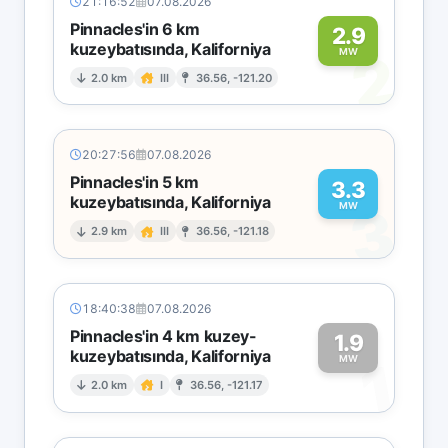
21:16:52
07.08.2026
Pinnacles'in 6 km
2.9
kuzeybatısında, Kaliforniya
2
MW
2.0 km
III
36.56, -121.20
20:27:56
07.08.2026
Pinnacles'in 5 km
3.3
kuzeybatısında, Kaliforniya
3
MW
2.9 km
III
36.56, -121.18
18:40:38
07.08.2026
Pinnacles'in 4 km kuzey-
1.9
kuzeybatısında, Kaliforniya
1
MW
2.0 km
I
36.56, -121.17