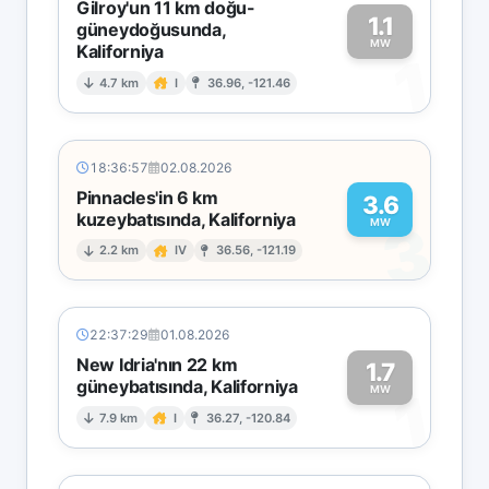
Gilroy'un 11 km doğu-
1.1
güneydoğusunda,
MW
Kaliforniya
1
4.7 km
I
36.96, -121.46
18:36:57
02.08.2026
Pinnacles'in 6 km
3.6
kuzeybatısında, Kaliforniya
3
MW
2.2 km
IV
36.56, -121.19
22:37:29
01.08.2026
New Idria'nın 22 km
1.7
güneybatısında, Kaliforniya
1
MW
7.9 km
I
36.27, -120.84