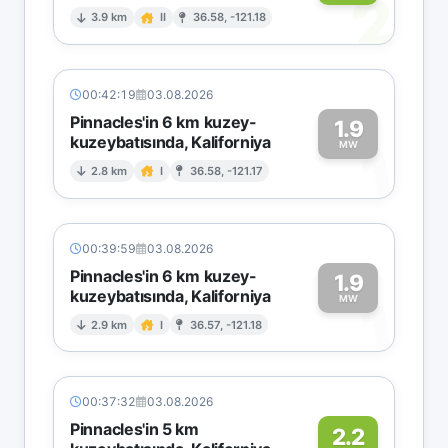
2
3.9 km
II
36.58, -121.18
00:42:19
03.08.2026
Pinnacles'in 6 km kuzey-
1.9
kuzeybatısında, Kaliforniya
1
MW
2.8 km
I
36.58, -121.17
00:39:59
03.08.2026
Pinnacles'in 6 km kuzey-
1.9
kuzeybatısında, Kaliforniya
1
MW
2.9 km
I
36.57, -121.18
00:37:32
03.08.2026
Pinnacles'in 5 km
2.2