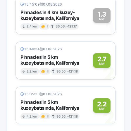
15:45:09
07.08.2026
Pinnacles'in 4 km kuzey-
1.3
kuzeybatısında, Kaliforniya
1
MW
2.4 km
I
36.56, -121.17
15:40:34
07.08.2026
Pinnacles'in 5 km
2.7
kuzeybatısında, Kaliforniya
2
MW
2.2 km
II
36.56, -121.18
15:35:30
07.08.2026
Pinnacles'in 5 km
2.2
kuzeybatısında, Kaliforniya
2
MW
4.2 km
II
36.56, -121.18