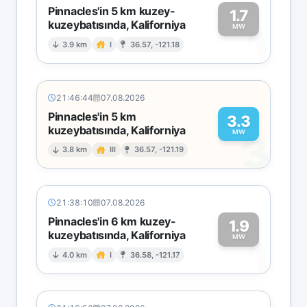
Pinnacles'in 5 km kuzey-
1.7
kuzeybatısında, Kaliforniya
1
MW
3.9 km
I
36.57, -121.18
21:46:44
07.08.2026
Pinnacles'in 5 km
3.3
kuzeybatısında, Kaliforniya
3
MW
3.8 km
III
36.57, -121.19
21:38:10
07.08.2026
Pinnacles'in 6 km kuzey-
1.9
kuzeybatısında, Kaliforniya
1
MW
4.0 km
I
36.58, -121.17