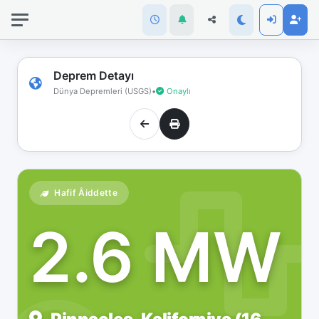
İnternet
bağlantınız
koptu!
Çevrimdışı
Deprem Detayı
moddasınız.
Dünya Depremleri (USGS)
•
Onaylı
Hafif Åiddette
2.6 MW