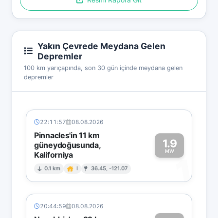
Yakın Çevrede Meydana Gelen
Depremler
100 km yarıçapında, son 30 gün içinde meydana gelen
depremler
22:11:57
08.08.2026
Pinnacles'in 11 km
1.9
güneydoğusunda,
MW
Kaliforniya
1
0.1 km
I
36.45, -121.07
20:44:59
08.08.2026