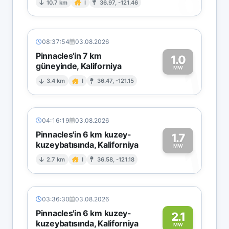
0
10.7 km
I
36.97, -121.46
08:37:54
03.08.2026
Pinnacles'in 7 km
1.0
güneyinde, Kaliforniya
1
MW
3.4 km
I
36.47, -121.15
04:16:19
03.08.2026
Pinnacles'in 6 km kuzey-
1.7
kuzeybatısında, Kaliforniya
1
MW
2.7 km
I
36.58, -121.18
03:36:30
03.08.2026
Pinnacles'in 6 km kuzey-
2.1
kuzeybatısında, Kaliforniya
MW