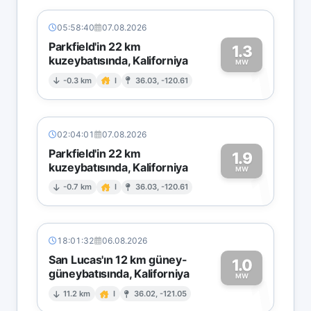
05:58:40
07.08.2026
Parkfield'in 22 km
1.3
kuzeybatısında, Kaliforniya
1
MW
-0.3 km
I
36.03, -120.61
02:04:01
07.08.2026
Parkfield'in 22 km
1.9
kuzeybatısında, Kaliforniya
1
MW
-0.7 km
I
36.03, -120.61
18:01:32
06.08.2026
San Lucas'ın 12 km güney-
1.0
güneybatısında, Kaliforniya
1
MW
11.2 km
I
36.02, -121.05