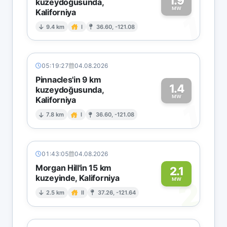
1.9
kuzeydoğusunda,
MW
Kaliforniya
1
9.4 km
I
36.60, -121.08
05:19:27
04.08.2026
Pinnacles'in 9 km
1.4
kuzeydoğusunda,
MW
Kaliforniya
1
7.8 km
I
36.60, -121.08
01:43:05
04.08.2026
Morgan Hill'in 15 km
2.1
kuzeyinde, Kaliforniya
2
MW
2.5 km
II
37.26, -121.64