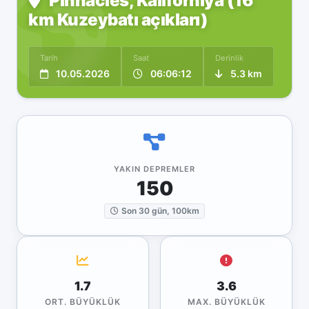
Pinnacles, Kaliforniya (16
km Kuzeybatı açıkları)
Tarih
Saat
Derinlik
10.05.2026
06:06:12
5.3 km
YAKIN DEPREMLER
150
Son 30 gün, 100km
1.7
3.6
ORT. BÜYÜKLÜK
MAX. BÜYÜKLÜK