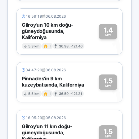
16:59:19
06.08.2026
Gilroy'un 10 km doğu-
1.4
güneydoğusunda,
MW
Kaliforniya
1
5.3 km
I
36.98, -121.46
04:47:20
06.08.2026
Pinnacles'in 9 km
1.5
kuzeybatısında, Kaliforniya
1
MW
5.5 km
I
36.59, -121.21
16:05:29
05.08.2026
Gilroy'un 11 km doğu-
1.5
güneydoğusunda,
MW
Kaliforniya