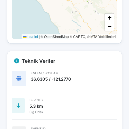
+
−
Leaflet
|
© OpenStreetMap © CARTO, © MTA Yerbilimleri
Teknik Veriler
ENLEM / BOYLAM
36.6305 / -121.2770
DERINLIK
5.3 km
Sığ Odak
EVENT ID