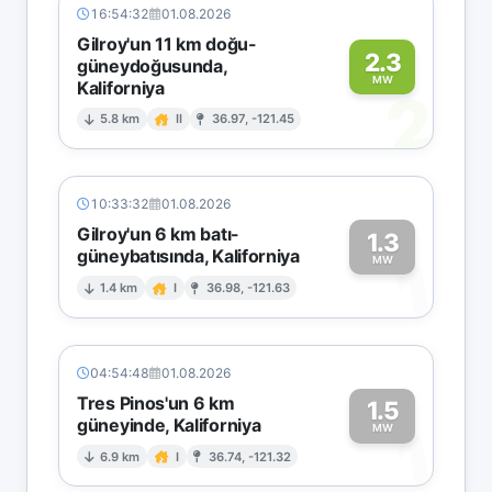
16:54:32
01.08.2026
Gilroy'un 11 km doğu-
2.3
güneydoğusunda,
MW
Kaliforniya
2
5.8 km
II
36.97, -121.45
10:33:32
01.08.2026
Gilroy'un 6 km batı-
1.3
güneybatısında, Kaliforniya
1
MW
1.4 km
I
36.98, -121.63
04:54:48
01.08.2026
Tres Pinos'un 6 km
1.5
güneyinde, Kaliforniya
1
MW
6.9 km
I
36.74, -121.32