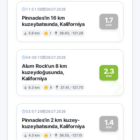
11:51:08
29.07.2026
Pinnacles'in 16 km
1.7
kuzeybatısında, Kaliforniya
1
MW
5.6 km
I
36.63, -121.28
04:39:10
29.07.2026
Alum Rock'un 8 km
2.3
kuzeydoğusunda,
MW
Kaliforniya
2
8.3 km
II
37.41, -121.75
03:57:29
29.07.2026
Pinnacles'in 2 km kuzey-
1.4
kuzeybatısında, Kaliforniya
1
MW
4.3 km
I
36.55, -121.15