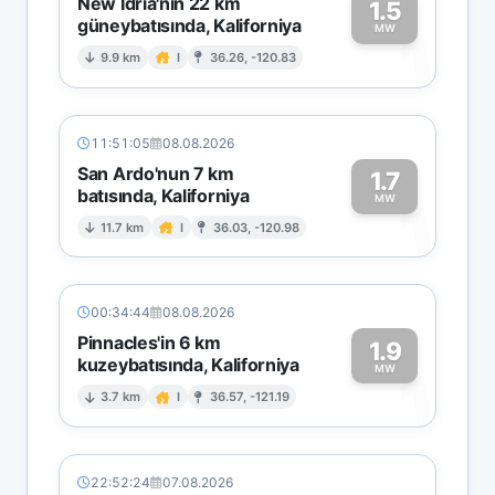
New Idria'nın 22 km
1.5
güneybatısında, Kaliforniya
1
MW
9.9 km
I
36.26, -120.83
11:51:05
08.08.2026
San Ardo'nun 7 km
1.7
batısında, Kaliforniya
1
MW
11.7 km
I
36.03, -120.98
00:34:44
08.08.2026
Pinnacles'in 6 km
1.9
kuzeybatısında, Kaliforniya
1
MW
3.7 km
I
36.57, -121.19
22:52:24
07.08.2026