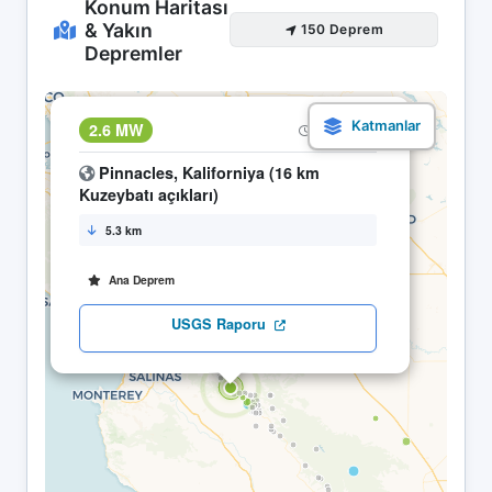
Konum Haritası
& Yakın
150 Deprem
Depremler
×
2.6 MW
10.05 06:06
Pinnacles, Kaliforniya (16 km
Kuzeybatı açıkları)
5.3 km
Ana Deprem
USGS Raporu