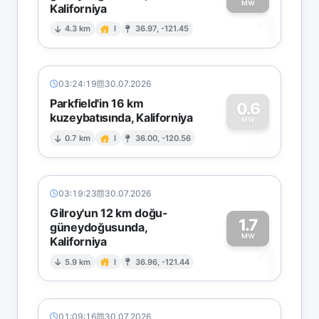
MW
Kaliforniya
1
4.3 km
I
36.97, -121.45
03:24:19
30.07.2026
Parkfield'in 16 km
0.6
kuzeybatısında, Kaliforniya
0
MW
0.7 km
I
36.00, -120.56
03:19:23
30.07.2026
Gilroy'un 12 km doğu-
1.7
güneydoğusunda,
MW
Kaliforniya
1
5.9 km
I
36.96, -121.44
01:09:16
30.07.2026