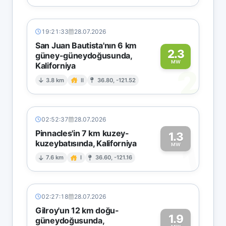
19:21:33
28.07.2026
San Juan Bautista'nın 6 km
2.3
güney-güneydoğusunda,
MW
Kaliforniya
2
3.8 km
II
36.80, -121.52
02:52:37
28.07.2026
Pinnacles'in 7 km kuzey-
1.3
kuzeybatısında, Kaliforniya
1
MW
7.6 km
I
36.60, -121.16
02:27:18
28.07.2026
Gilroy'un 12 km doğu-
1.9
güneydoğusunda,