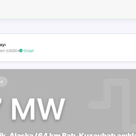
İnternet
bağlantınız
koptu!
Çevrimdışı
moddasınız.
ayı
eri (USGS)
•
Onaylı
te
7 MW
ik, Alaska (64 km Batı-Kuzeybatı açıkla