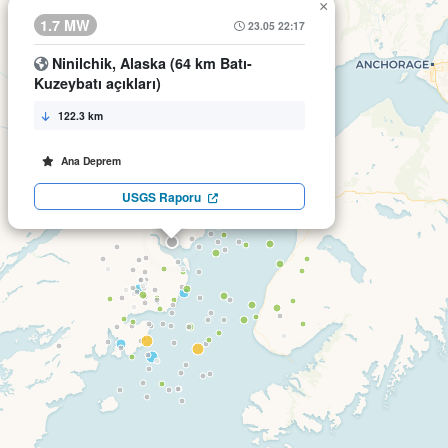
×
1.7 MW
23.05 22:17
Ninilchik, Alaska (64 km Batı-
Kuzeybatı açıkları)
122.3 km
Ana Deprem
USGS Raporu