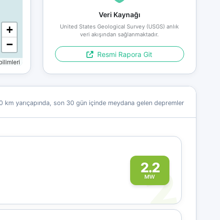
Veri Kaynağı
United States Geological Survey (USGS) anlık
+
veri akışından sağlanmaktadır.
−
Resmi Rapora Git
limleri
0 km yarıçapında, son 30 gün içinde meydana gelen depremler
2
2.2
MW