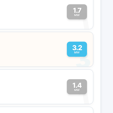
1.7
1
MW
3
3.2
MW
1.4
1
MW