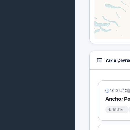
Yakın Çevre
10:33:40
Anchor Po
61.7 km