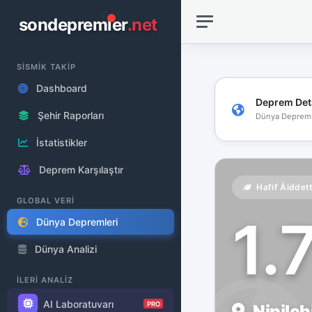
sondepremler
.net
SİSMİK TAKİP
Dashboard
Deprem Det
Şehir Raporları
Dünya Depreml
İstatistikler
Deprem Karşılaştır
Hafif Åiddet
GLOBAL VERİ
1.
Dünya Depremleri
Dünya Analizi
İLERİ ANALİZ
AI Laboratuvarı
PRO
Ninilch