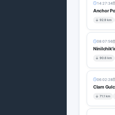
14:27:34
Anchor Po
92.9 km
08:07:56
Ninilchik'
90.6 km
06:02:28
Clam Gulc
71.1 km