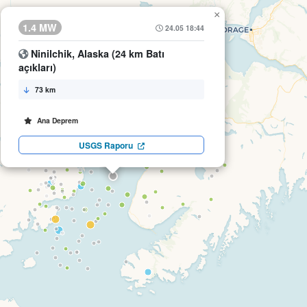
×
1.4 MW
24.05 18:44
Ninilchik, Alaska (24 km Batı
açıkları)
73 km
Ana Deprem
USGS Raporu