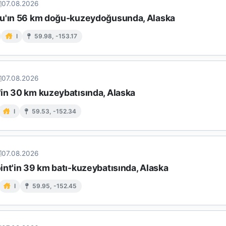
07.08.2026
u'ın 56 km doğu-kuzeydoğusunda, Alaska
I
59.98, -153.17
07.08.2026
in 30 km kuzeybatısında, Alaska
I
59.53, -152.34
07.08.2026
int'in 39 km batı-kuzeybatısında, Alaska
I
59.95, -152.45