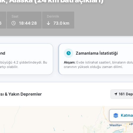
Saat
Derinlik
6
18:44:28
73.0 km
end
Zamanlama İstatistiği
 büyüğü 4.2 şiddetindeydi. Bu
Akşam:
Evde istirahat saatleri, binaların dol
çı olabilir.
oranının yüksek olduğu zaman dilimi.
sı & Yakın Depremler
161 De