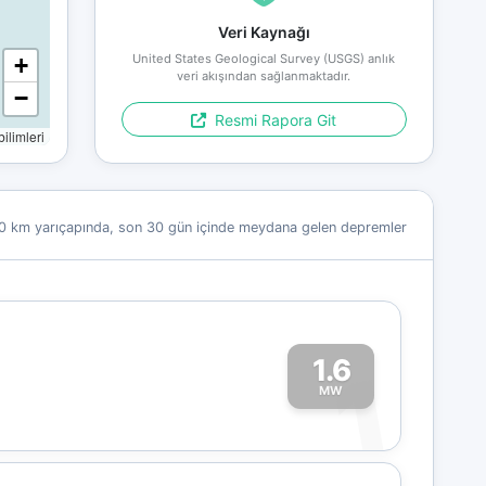
Veri Kaynağı
United States Geological Survey (USGS) anlık
+
veri akışından sağlanmaktadır.
−
Resmi Rapora Git
limleri
0 km yarıçapında, son 30 gün içinde meydana gelen depremler
1.6
1
MW