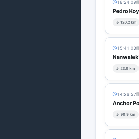
18:24:09
Pedro Koy
126.2 km
15:41:03
Nanwalek'
23.9 km
14:26:57
Anchor Po
99.9 km