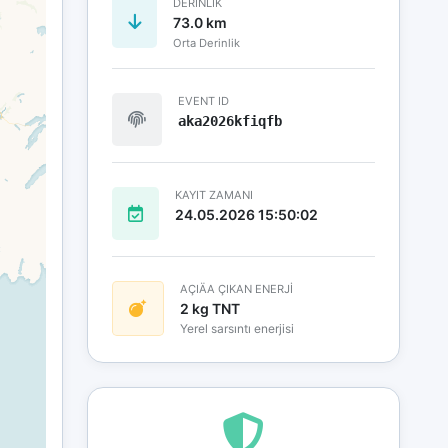
DERINLIK
73.0 km
Orta Derinlik
EVENT ID
aka2026kfiqfb
KAYIT ZAMANI
24.05.2026 15:50:02
AÇIÄA ÇIKAN ENERJİ
2 kg TNT
Yerel sarsıntı enerjisi