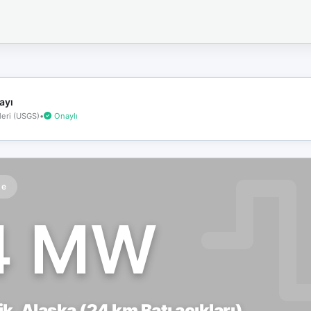
İnternet
bağlantınız
koptu!
Çevrimdışı
moddasınız.
ayı
eri (USGS)
•
Onaylı
te
4 MW
ik, Alaska (24 km Batı açıkları)