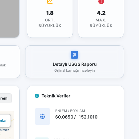
1.8
4.2
ORT.
MAX.
BÜYÜKLÜK
BÜYÜKLÜK
Detaylı USGS Raporu
uluk
Orjinal kaynağı inceleyin
Teknik Veriler
prem
ENLEM / BOYLAM
60.0650 / -152.1010