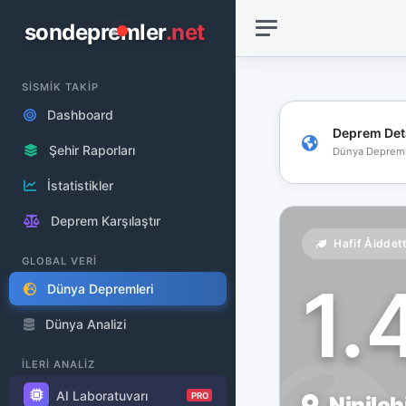
sondepremler
.net
SİSMİK TAKİP
Dashboard
Deprem Det
Şehir Raporları
Dünya Depreml
İstatistikler
Deprem Karşılaştır
Hafif Åiddet
GLOBAL VERİ
1.
Dünya Depremleri
Dünya Analizi
İLERİ ANALİZ
AI Laboratuvarı
PRO
Ninilch