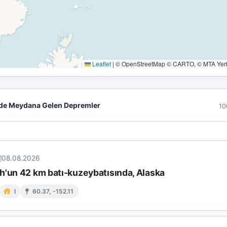
Leaflet
|
© OpenStreetMap © CARTO, © MTA Yerbi
de Meydana Gelen Depremler
10
08.08.2026
h'un 42 km batı-kuzeybatısında, Alaska
I
60.37, -152.11