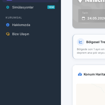
Simülasyonlar
YENİ
Tarih
KURUMSAL
24.05.202
Hakkımızda
Bize Ulaşın
Bölgesel Tr
Bölgede son 1 ayın en
deprem ana şok veya art
Konum Harita