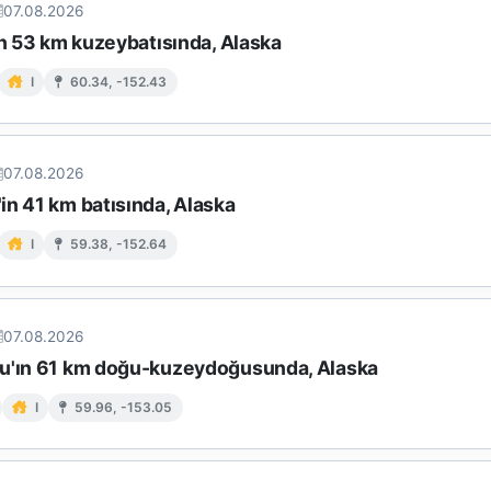
07.08.2026
in 53 km kuzeybatısında, Alaska
I
60.34, -152.43
07.08.2026
in 41 km batısında, Alaska
I
59.38, -152.64
07.08.2026
u'ın 61 km doğu-kuzeydoğusunda, Alaska
I
59.96, -153.05