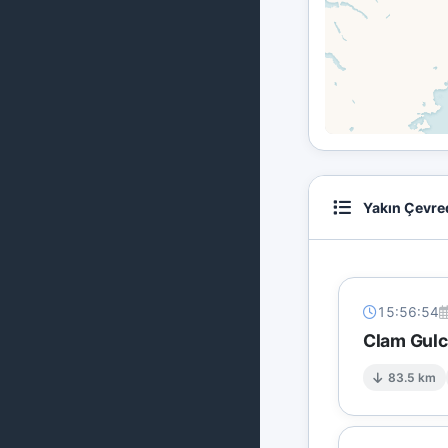
Yakın Çevre
15:56:54
Clam Gulc
83.5 km