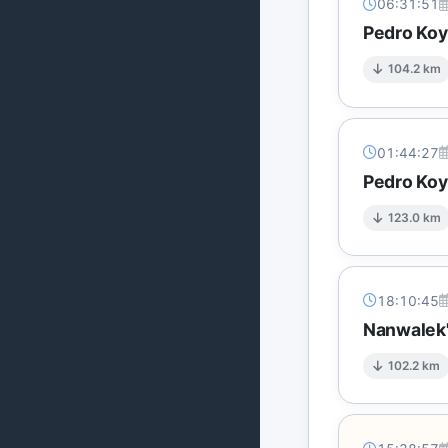
06:31:51
Pedro Koy
104.2 km
01:44:27
Pedro Koy
123.0 km
18:10:45
Nanwalek'
102.2 km