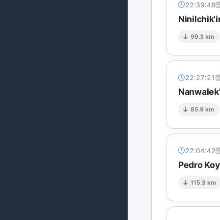
22:39:48
Ninilchik'
99.3 km
22:27:21
Nanwalek'
85.9 km
22:04:42
Pedro Koy
115.3 km