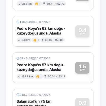
1
98.5 km
I
59.71, -152.73
11:48:49
30.07.2026
Pedro Koyu'ın 63 km doğu-
0.4
kuzeydoğusunda, Alaska
0
MW
5.0 km
I
60.02, -153.08
08:46:58
30.07.2026
Pedro Koyu'ın 57 km doğu-
1.5
kuzeydoğusunda, Alaska
1
MW
138.7 km
I
60.01, -153.18
04:57:03
30.07.2026
Salamatof'un 75 km
0.9
batısında, Alaska