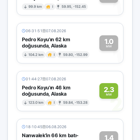
1
99.9 km
I
59.95, -152.45
06:31:51
07.08.2026
Pedro Koyu'ın 62 km
1.0
doğusunda, Alaska
1
MW
104.2 km
I
59.80, -152.99
01:44:27
07.08.2026
Pedro Koyu'ın 46 km
2.3
doğusunda, Alaska
2
MW
123.0 km
I
59.84, -153.28
18:10:45
06.08.2026
Nanwalek'in 66 km batı-
1.4