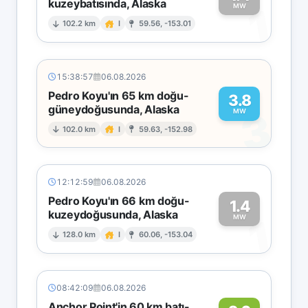
kuzeybatısında, Alaska
1
MW
102.2 km
I
59.56, -153.01
15:38:57
06.08.2026
Pedro Koyu'ın 65 km doğu-
3.8
güneydoğusunda, Alaska
3
MW
102.0 km
I
59.63, -152.98
12:12:59
06.08.2026
Pedro Koyu'ın 66 km doğu-
1.4
kuzeydoğusunda, Alaska
1
MW
128.0 km
I
60.06, -153.04
08:42:09
06.08.2026
Anchor Point'in 60 km batı-