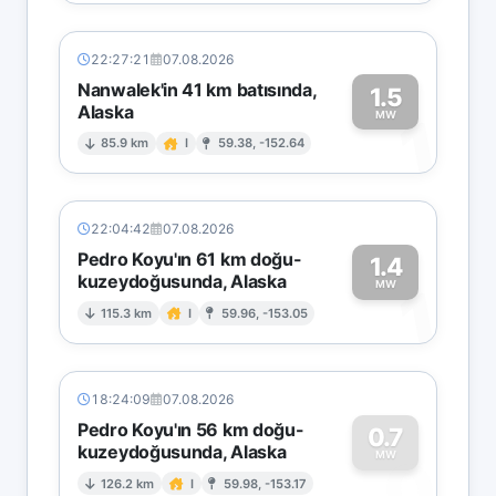
22:27:21
07.08.2026
Nanwalek'in 41 km batısında,
1.5
Alaska
1
MW
85.9 km
I
59.38, -152.64
22:04:42
07.08.2026
Pedro Koyu'ın 61 km doğu-
1.4
kuzeydoğusunda, Alaska
1
MW
115.3 km
I
59.96, -153.05
18:24:09
07.08.2026
Pedro Koyu'ın 56 km doğu-
0.7
kuzeydoğusunda, Alaska
0
MW
126.2 km
I
59.98, -153.17