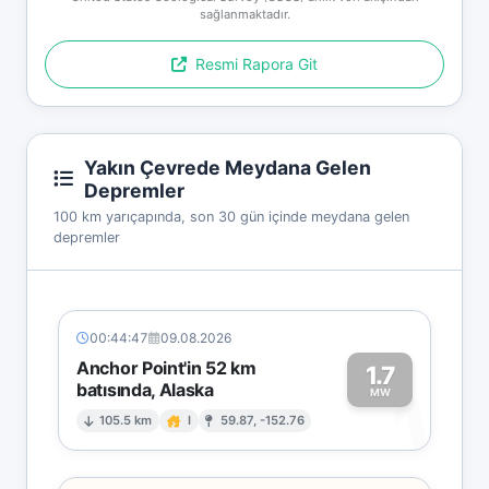
sağlanmaktadır.
Resmi Rapora Git
Yakın Çevrede Meydana Gelen
Depremler
100 km yarıçapında, son 30 gün içinde meydana gelen
depremler
00:44:47
09.08.2026
Anchor Point'in 52 km
1.7
batısında, Alaska
1
MW
105.5 km
I
59.87, -152.76