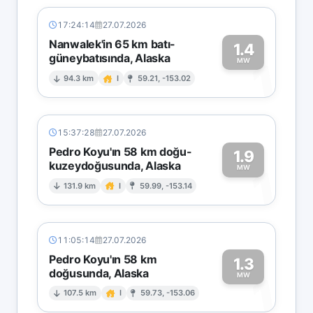
17:24:14
27.07.2026
Nanwalek'in 65 km batı-
1.4
güneybatısında, Alaska
1
MW
94.3 km
I
59.21, -153.02
15:37:28
27.07.2026
Pedro Koyu'ın 58 km doğu-
1.9
kuzeydoğusunda, Alaska
1
MW
131.9 km
I
59.99, -153.14
11:05:14
27.07.2026
Pedro Koyu'ın 58 km
1.3
doğusunda, Alaska
1
MW
107.5 km
I
59.73, -153.06