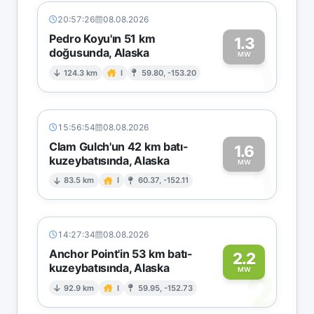
20:57:26
08.08.2026
Pedro Koyu'ın 51 km
1.3
doğusunda, Alaska
1
MW
124.3 km
I
59.80, -153.20
15:56:54
08.08.2026
Clam Gulch'un 42 km batı-
1.6
kuzeybatısında, Alaska
1
MW
83.5 km
I
60.37, -152.11
14:27:34
08.08.2026
Anchor Point'in 53 km batı-
2.2
kuzeybatısında, Alaska
2
MW
92.9 km
I
59.95, -152.73