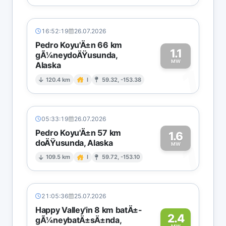
16:52:19
26.07.2026
Pedro Koyu'Ä±n 66 km
1.1
gÃ¼neydoÄŸusunda,
MW
Alaska
1
120.4 km
I
59.32, -153.38
05:33:19
26.07.2026
Pedro Koyu'Ä±n 57 km
1.6
doÄŸusunda, Alaska
1
MW
109.5 km
I
59.72, -153.10
21:05:36
25.07.2026
Happy Valley'in 8 km batÄ±-
2.4
gÃ¼neybatÄ±sÄ±nda,