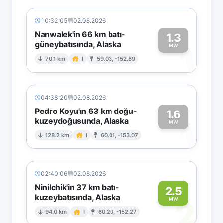
10:32:05
02.08.2026
Nanwalek'in 66 km batı-
1.3
güneybatısında, Alaska
1
MW
70.1 km
I
59.03, -152.89
04:38:20
02.08.2026
Pedro Koyu'ın 63 km doğu-
1.6
kuzeydoğusunda, Alaska
1
MW
128.2 km
I
60.01, -153.07
02:40:06
02.08.2026
Ninilchik'in 37 km batı-
2.5
kuzeybatısında, Alaska
2
MW
94.0 km
I
60.20, -152.27