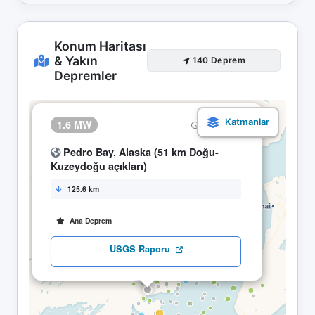
Konum Haritası
& Yakın
140 Deprem
Depremler
×
1.6 MW
20.05 09:56
Pedro Bay, Alaska (51 km Doğu-
Kuzeydoğu açıkları)
125.6 km
Ana Deprem
USGS Raporu