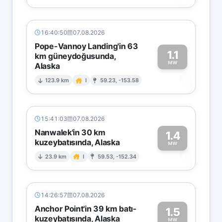
16:40:50
07.08.2026
Pope-Vannoy Landing'in 63
1.1
km güneydoğusunda,
MW
Alaska
1
123.9 km
I
59.23, -153.58
15:41:03
07.08.2026
Nanwalek'in 30 km
1.4
kuzeybatısında, Alaska
1
MW
23.9 km
I
59.53, -152.34
14:26:57
07.08.2026
Anchor Point'in 39 km batı-
1.5
kuzeybatısında, Alaska
MW