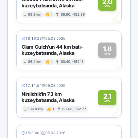
2.0
kuzeybatısında, Alaska
2
MW
99.8 km
I
59.90, -152.89
18:16:28
05.08.2026
Clam Gulch'un 44 km batı-
1.8
kuzeybatısında, Alaska
1
MW
86.4 km
I
60.40, -152.11
17:11:51
05.08.2026
Ninilchik'in 73 km
2.1
kuzeybatısında, Alaska
2
MW
136.0 km
I
60.42, -152.77
15:33:03
05.08.2026