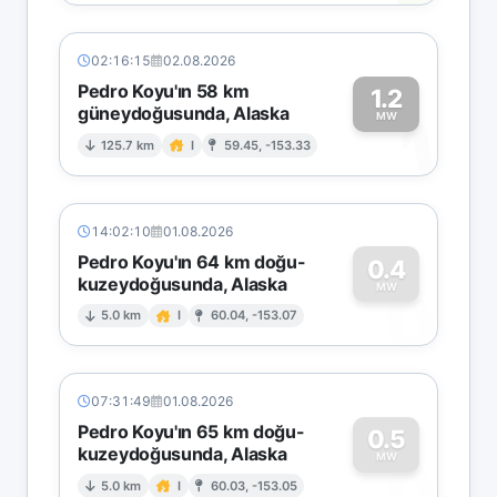
02:16:15
02.08.2026
Pedro Koyu'ın 58 km
1.2
güneydoğusunda, Alaska
1
MW
125.7 km
I
59.45, -153.33
14:02:10
01.08.2026
Pedro Koyu'ın 64 km doğu-
0.4
kuzeydoğusunda, Alaska
0
MW
5.0 km
I
60.04, -153.07
07:31:49
01.08.2026
Pedro Koyu'ın 65 km doğu-
0.5
kuzeydoğusunda, Alaska
0
MW
5.0 km
I
60.03, -153.05