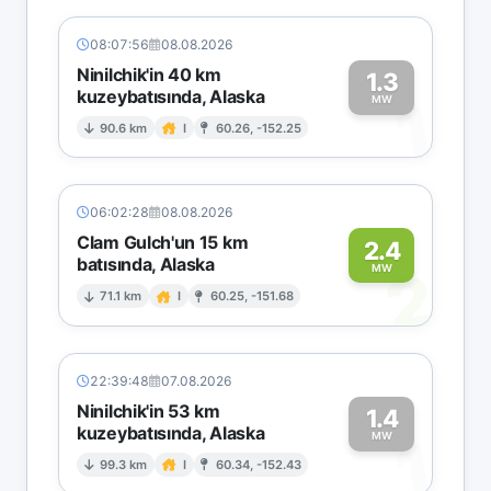
08:07:56
08.08.2026
Ninilchik'in 40 km
1.3
kuzeybatısında, Alaska
1
MW
90.6 km
I
60.26, -152.25
06:02:28
08.08.2026
Clam Gulch'un 15 km
2.4
batısında, Alaska
2
MW
71.1 km
I
60.25, -151.68
22:39:48
07.08.2026
Ninilchik'in 53 km
1.4
kuzeybatısında, Alaska
1
MW
99.3 km
I
60.34, -152.43