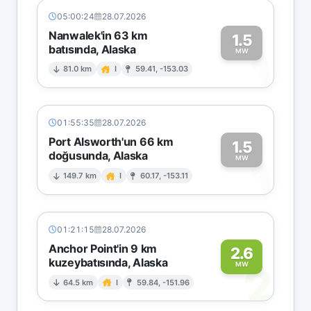
05:00:24
28.07.2026
Nanwalek'in 63 km
1.5
batısında, Alaska
1
MW
81.0 km
I
59.41, -153.03
01:55:35
28.07.2026
Port Alsworth'un 66 km
1.5
doğusunda, Alaska
1
MW
149.7 km
I
60.17, -153.11
01:21:15
28.07.2026
Anchor Point'in 9 km
2.6
kuzeybatısında, Alaska
2
MW
64.5 km
I
59.84, -151.96