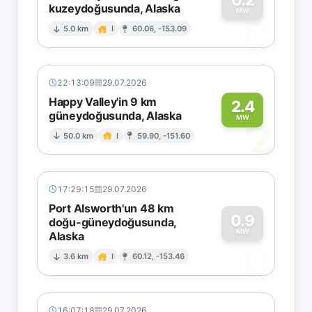
kuzeydoğusunda, Alaska
0
MW
5.0 km
I
60.06, -153.09
22:13:09
29.07.2026
Happy Valley'in 9 km
2.4
güneydoğusunda, Alaska
2
MW
50.0 km
I
59.90, -151.60
17:29:15
29.07.2026
Port Alsworth'un 48 km
0.9
doğu-güneydoğusunda,
MW
Alaska
0
3.6 km
I
60.12, -153.46
16:07:18
29.07.2026