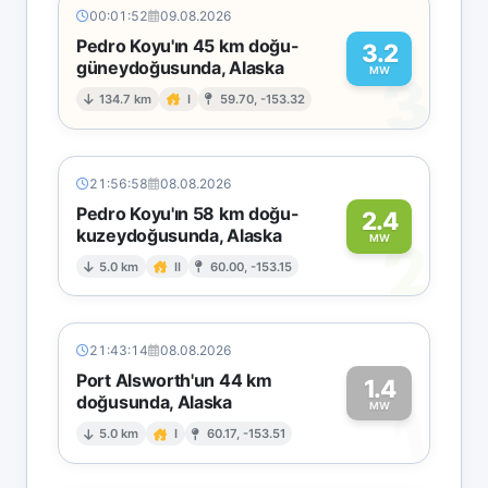
00:01:52
09.08.2026
Pedro Koyu'ın 45 km doğu-
3.2
güneydoğusunda, Alaska
3
MW
134.7 km
I
59.70, -153.32
21:56:58
08.08.2026
Pedro Koyu'ın 58 km doğu-
2.4
kuzeydoğusunda, Alaska
2
MW
5.0 km
II
60.00, -153.15
21:43:14
08.08.2026
Port Alsworth'un 44 km
1.4
doğusunda, Alaska
1
MW
5.0 km
I
60.17, -153.51