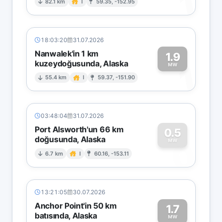
1
82.1 km
I
59.35, -152.95
18:03:20
31.07.2026
Nanwalek'in 1 km
1.9
kuzeydoğusunda, Alaska
1
MW
55.4 km
I
59.37, -151.90
03:48:04
31.07.2026
Port Alsworth'un 66 km
0.5
doğusunda, Alaska
0
MW
6.7 km
I
60.16, -153.11
13:21:05
30.07.2026
Anchor Point'in 50 km
1.7
batısında, Alaska
MW