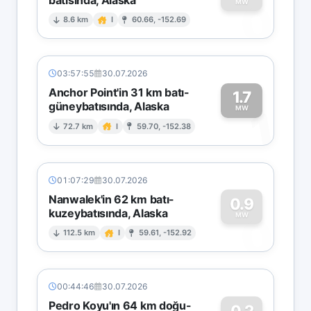
0
MW
8.6 km
I
60.66, -152.69
03:57:55
30.07.2026
Anchor Point'in 31 km batı-
1.7
güneybatısında, Alaska
1
MW
72.7 km
I
59.70, -152.38
01:07:29
30.07.2026
Nanwalek'in 62 km batı-
0.9
kuzeybatısında, Alaska
0
MW
112.5 km
I
59.61, -152.92
00:44:46
30.07.2026
Pedro Koyu'ın 64 km doğu-
0.2