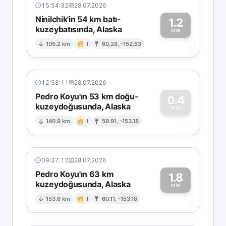
15:54:32
28.07.2026
Ninilchik'in 54 km batı-
1.2
kuzeybatısında, Alaska
1
MW
105.2 km
I
60.28, -152.53
12:58:11
28.07.2026
Pedro Koyu'ın 53 km doğu-
0.4
kuzeydoğusunda, Alaska
0
MW
140.9 km
I
59.91, -153.18
09:37:12
28.07.2026
Pedro Koyu'ın 63 km
1.8
kuzeydoğusunda, Alaska
1
MW
153.6 km
I
60.11, -153.18