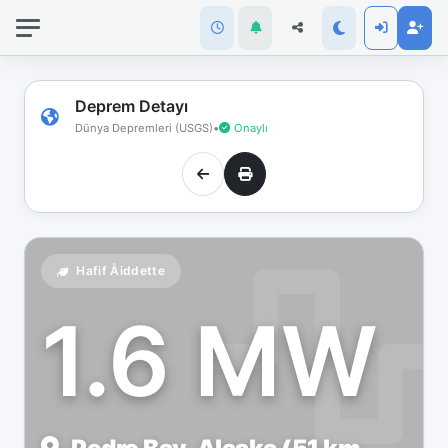
İnternet
bağlantınız
koptu!
Çevrimdışı
Deprem Detayı
moddasınız.
Dünya Depremleri (USGS)
•
Onaylı
Hafif Åiddette
1.6 MW