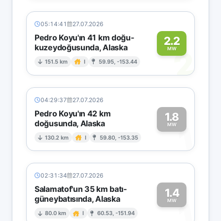
05:14:41
27.07.2026
Pedro Koyu'ın 41 km doğu-
2.2
kuzeydoğusunda, Alaska
2
MW
151.5 km
I
59.95, -153.44
04:29:37
27.07.2026
Pedro Koyu'ın 42 km
1.8
doğusunda, Alaska
1
MW
130.2 km
I
59.80, -153.35
02:31:34
27.07.2026
Salamatof'un 35 km batı-
1.4
güneybatısında, Alaska
1
MW
80.0 km
I
60.53, -151.94