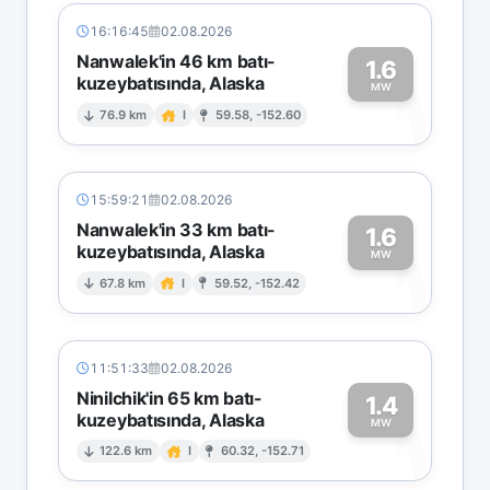
16:16:45
02.08.2026
Nanwalek'in 46 km batı-
1.6
kuzeybatısında, Alaska
1
MW
76.9 km
I
59.58, -152.60
15:59:21
02.08.2026
Nanwalek'in 33 km batı-
1.6
kuzeybatısında, Alaska
1
MW
67.8 km
I
59.52, -152.42
11:51:33
02.08.2026
Ninilchik'in 65 km batı-
1.4
kuzeybatısında, Alaska
1
MW
122.6 km
I
60.32, -152.71