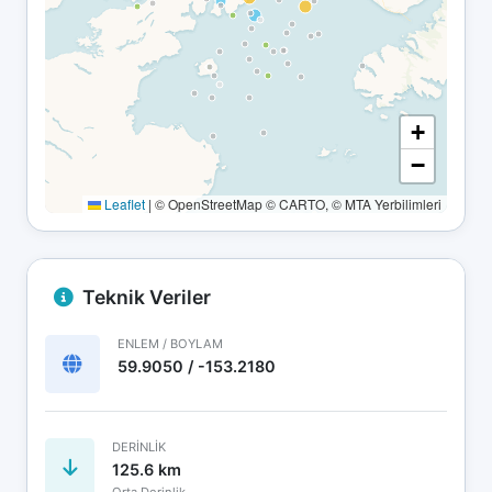
+
−
Leaflet
|
© OpenStreetMap © CARTO, © MTA Yerbilimleri
Teknik Veriler
ENLEM / BOYLAM
59.9050 / -153.2180
DERINLIK
125.6 km
Orta Derinlik