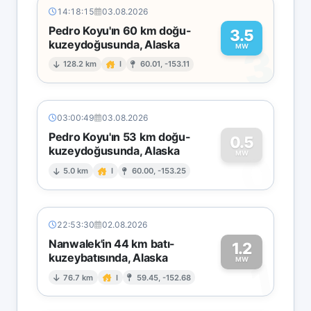
14:18:15
03.08.2026
Pedro Koyu'ın 60 km doğu-
3.5
kuzeydoğusunda, Alaska
3
MW
128.2 km
I
60.01, -153.11
03:00:49
03.08.2026
Pedro Koyu'ın 53 km doğu-
0.5
kuzeydoğusunda, Alaska
0
MW
5.0 km
I
60.00, -153.25
22:53:30
02.08.2026
Nanwalek'in 44 km batı-
1.2
kuzeybatısında, Alaska
1
MW
76.7 km
I
59.45, -152.68