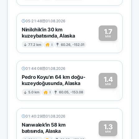
05:21:48
01.08.2026
Ninilchik'in 30 km
1.7
kuzeybatısında, Alaska
1
MW
77.2 km
I
60.26, -152.01
01:44:08
01.08.2026
Pedro Koyu'ın 64 km doğu-
1.4
kuzeydoğusunda, Alaska
1
MW
5.0 km
I
60.05, -153.08
01:40:29
01.08.2026
Nanwalek'in 58 km
1.3
batısında, Alaska
MW