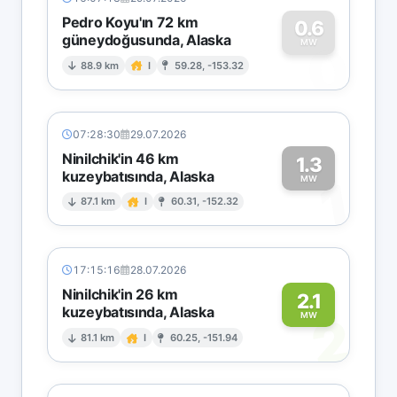
Pedro Koyu'ın 72 km
0.6
güneydoğusunda, Alaska
0
MW
88.9 km
I
59.28, -153.32
07:28:30
29.07.2026
Ninilchik'in 46 km
1.3
kuzeybatısında, Alaska
1
MW
87.1 km
I
60.31, -152.32
17:15:16
28.07.2026
Ninilchik'in 26 km
2.1
kuzeybatısında, Alaska
2
MW
81.1 km
I
60.25, -151.94