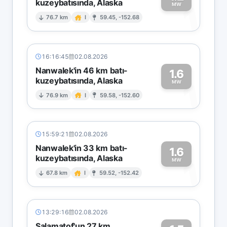
kuzeybatısında, Alaska
1
MW
76.7 km
I
59.45, -152.68
16:16:45
02.08.2026
Nanwalek'in 46 km batı-
1.6
kuzeybatısında, Alaska
1
MW
76.9 km
I
59.58, -152.60
15:59:21
02.08.2026
Nanwalek'in 33 km batı-
1.6
kuzeybatısında, Alaska
1
MW
67.8 km
I
59.52, -152.42
13:29:16
02.08.2026
Salamatof'un 27 km