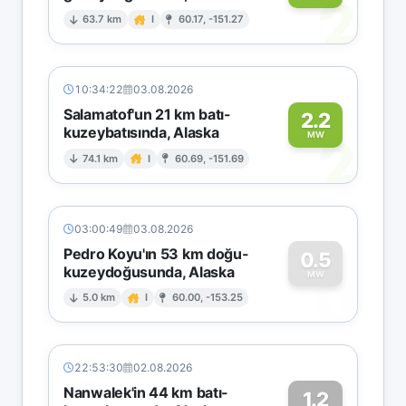
2
63.7 km
I
60.17, -151.27
10:34:22
03.08.2026
Salamatof'un 21 km batı-
2.2
kuzeybatısında, Alaska
2
MW
74.1 km
I
60.69, -151.69
03:00:49
03.08.2026
Pedro Koyu'ın 53 km doğu-
0.5
kuzeydoğusunda, Alaska
0
MW
5.0 km
I
60.00, -153.25
22:53:30
02.08.2026
Nanwalek'in 44 km batı-
1.2