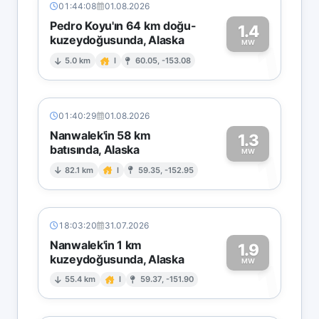
01:44:08
01.08.2026
Pedro Koyu'ın 64 km doğu-
1.4
kuzeydoğusunda, Alaska
1
MW
5.0 km
I
60.05, -153.08
01:40:29
01.08.2026
Nanwalek'in 58 km
1.3
batısında, Alaska
1
MW
82.1 km
I
59.35, -152.95
18:03:20
31.07.2026
Nanwalek'in 1 km
1.9
kuzeydoğusunda, Alaska
1
MW
55.4 km
I
59.37, -151.90