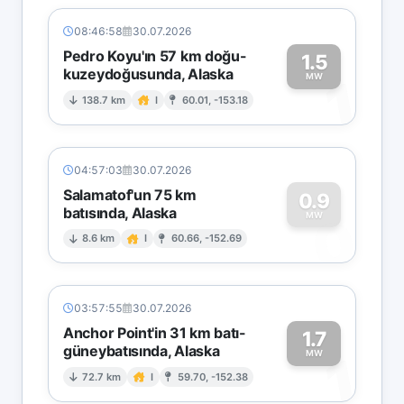
08:46:58
30.07.2026
Pedro Koyu'ın 57 km doğu-
1.5
kuzeydoğusunda, Alaska
1
MW
138.7 km
I
60.01, -153.18
04:57:03
30.07.2026
Salamatof'un 75 km
0.9
batısında, Alaska
0
MW
8.6 km
I
60.66, -152.69
03:57:55
30.07.2026
Anchor Point'in 31 km batı-
1.7
güneybatısında, Alaska
1
MW
72.7 km
I
59.70, -152.38