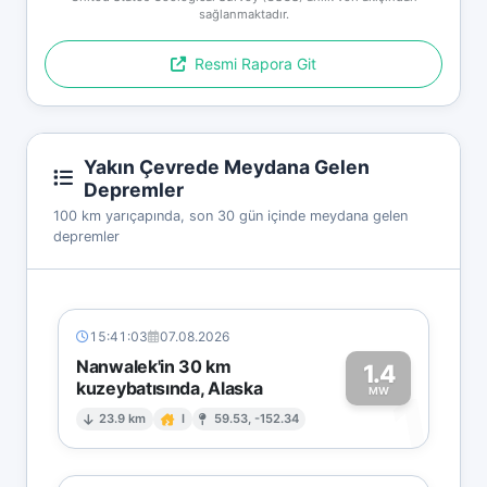
sağlanmaktadır.
Resmi Rapora Git
Yakın Çevrede Meydana Gelen
Depremler
100 km yarıçapında, son 30 gün içinde meydana gelen
depremler
15:41:03
07.08.2026
Nanwalek'in 30 km
1.4
kuzeybatısında, Alaska
1
MW
23.9 km
I
59.53, -152.34