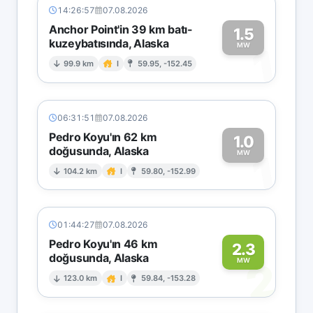
14:26:57
07.08.2026
Anchor Point'in 39 km batı-
1.5
kuzeybatısında, Alaska
1
MW
99.9 km
I
59.95, -152.45
06:31:51
07.08.2026
Pedro Koyu'ın 62 km
1.0
doğusunda, Alaska
1
MW
104.2 km
I
59.80, -152.99
01:44:27
07.08.2026
Pedro Koyu'ın 46 km
2.3
doğusunda, Alaska
2
MW
123.0 km
I
59.84, -153.28