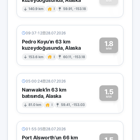
0
MW
140.9 km
I
59.91, -153.18
09:37:12
28.07.2026
Pedro Koyu'ın 63 km
1.8
kuzeydoğusunda, Alaska
1
MW
153.6 km
I
60.11, -153.18
05:00:24
28.07.2026
Nanwalek'in 63 km
1.5
batısında, Alaska
1
MW
81.0 km
I
59.41, -153.03
01:55:35
28.07.2026
Port Alsworth'un 66 km
1.5