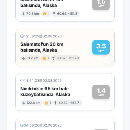
1.5
batısında, Alaska
1
MW
79.8 km
I
60.64, -151.81
12:58:29
02.08.2026
Salamatof'un 20 km
3.5
batısında, Alaska
3
MW
81.2 km
I
60.62, -151.70
11:51:33
02.08.2026
Ninilchik'in 65 km batı-
1.4
kuzeybatısında, Alaska
1
MW
122.6 km
I
60.32, -152.71
04:38:20
02.08.2026