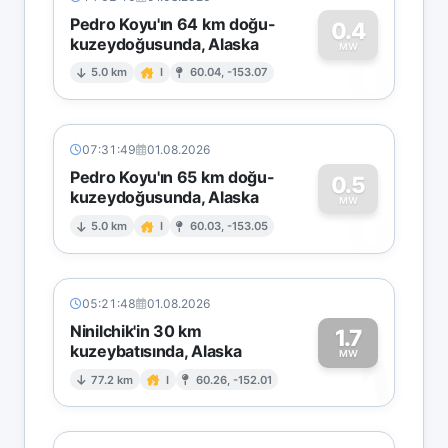
Pedro Koyu'ın 64 km doğu-
0.4
kuzeydoğusunda, Alaska
0
MW
5.0 km
I
60.04, -153.07
07:31:49
01.08.2026
Pedro Koyu'ın 65 km doğu-
0.5
kuzeydoğusunda, Alaska
0
MW
5.0 km
I
60.03, -153.05
05:21:48
01.08.2026
Ninilchik'in 30 km
1.7
kuzeybatısında, Alaska
1
MW
77.2 km
I
60.26, -152.01