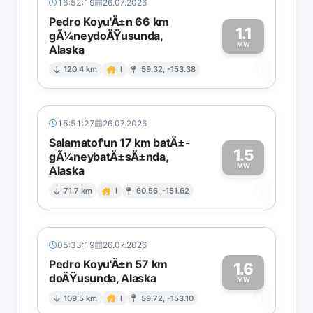
16:52:19
26.07.2026
Pedro Koyu'Ä±n 66 km
1.1
gÃ¼neydoÄŸusunda,
MW
Alaska
1
120.4 km
I
59.32, -153.38
15:51:27
26.07.2026
Salamatof'un 17 km batÄ±-
1.5
gÃ¼neybatÄ±sÄ±nda,
MW
Alaska
1
71.7 km
I
60.56, -151.62
05:33:19
26.07.2026
Pedro Koyu'Ä±n 57 km
1.6
doÄŸusunda, Alaska
1
MW
109.5 km
I
59.72, -153.10