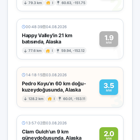
2
79.3 km
I
60.63, -151.75
00:48:39
04.08.2026
Happy Valley'in 21 km
1.9
batısında, Alaska
1
MW
77.6 km
I
59.94, -152.12
14:18:15
03.08.2026
Pedro Koyu'ın 60 km doğu-
3.5
kuzeydoğusunda, Alaska
3
MW
128.2 km
I
60.01, -153.11
13:57:02
03.08.2026
Clam Gulch'un 9 km
2.0
güneydoğusunda, Alaska
MW