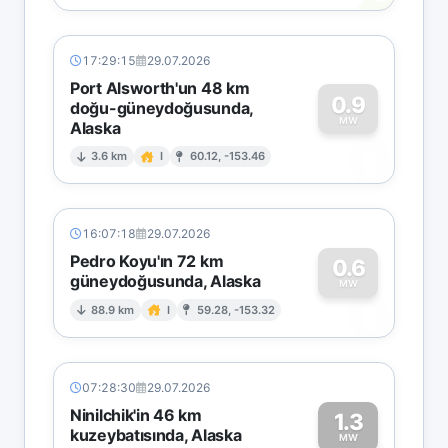
17:29:15
29.07.2026
Port Alsworth'un 48 km
0.9
doğu-güneydoğusunda,
MW
Alaska
0
3.6 km
I
60.12, -153.46
16:07:18
29.07.2026
Pedro Koyu'ın 72 km
0.6
güneydoğusunda, Alaska
0
MW
88.9 km
I
59.28, -153.32
07:28:30
29.07.2026
Ninilchik'in 46 km
1.3
kuzeybatısında, Alaska
MW