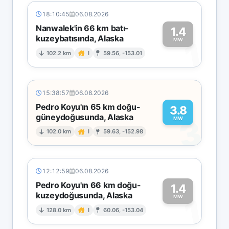
18:10:45
06.08.2026
Nanwalek'in 66 km batı-
1.4
kuzeybatısında, Alaska
1
MW
102.2 km
I
59.56, -153.01
15:38:57
06.08.2026
Pedro Koyu'ın 65 km doğu-
3.8
güneydoğusunda, Alaska
3
MW
102.0 km
I
59.63, -152.98
12:12:59
06.08.2026
Pedro Koyu'ın 66 km doğu-
1.4
kuzeydoğusunda, Alaska
1
MW
128.0 km
I
60.06, -153.04