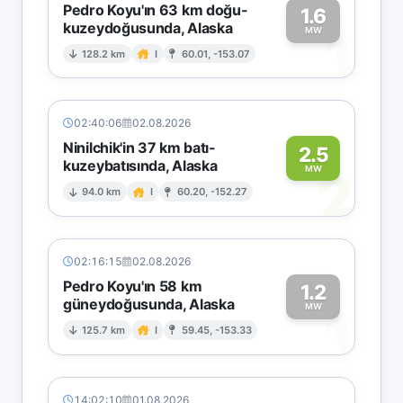
Pedro Koyu'ın 63 km doğu-
1.6
kuzeydoğusunda, Alaska
1
MW
128.2 km
I
60.01, -153.07
02:40:06
02.08.2026
Ninilchik'in 37 km batı-
2.5
kuzeybatısında, Alaska
2
MW
94.0 km
I
60.20, -152.27
02:16:15
02.08.2026
Pedro Koyu'ın 58 km
1.2
güneydoğusunda, Alaska
1
MW
125.7 km
I
59.45, -153.33
14:02:10
01.08.2026