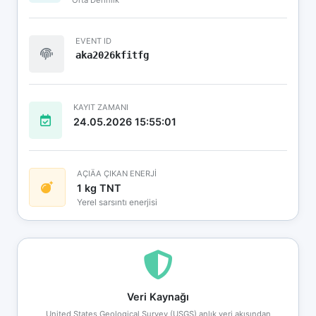
EVENT ID
aka2026kfitfg
KAYIT ZAMANI
24.05.2026 15:55:01
AÇIÄA ÇIKAN ENERJİ
1 kg TNT
Yerel sarsıntı enerjisi
Veri Kaynağı
United States Geological Survey (USGS) anlık veri akışından