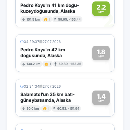
Pedro Koyu'ın 41 km doğu-
2.2
kuzeydoğusunda, Alaska
2
MW
151.5 km
I
59.95, -153.44
04:29:37
27.07.2026
Pedro Koyu'ın 42 km
1.8
doğusunda, Alaska
1
MW
130.2 km
I
59.80, -153.35
02:31:34
27.07.2026
Salamatof'un 35 km batı-
1.4
güneybatısında, Alaska
1
MW
80.0 km
I
60.53, -151.94