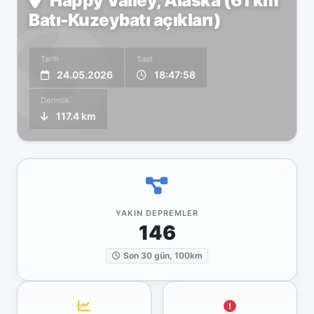
Happy Valley, Alaska (61 km
Batı-Kuzeybatı açıkları)
Tarih
Saat
24.05.2026
18:47:58
Derinlik
117.4 km
YAKIN DEPREMLER
146
Son 30 gün, 100km