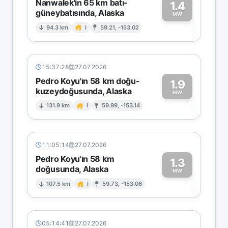
Nanwalek'in 65 km batı-
1.4
güneybatısında, Alaska
1
MW
94.3 km
I
59.21, -153.02
15:37:28
27.07.2026
Pedro Koyu'ın 58 km doğu-
1.9
kuzeydoğusunda, Alaska
1
MW
131.9 km
I
59.99, -153.14
11:05:14
27.07.2026
Pedro Koyu'ın 58 km
1.3
doğusunda, Alaska
1
MW
107.5 km
I
59.73, -153.06
05:14:41
27.07.2026