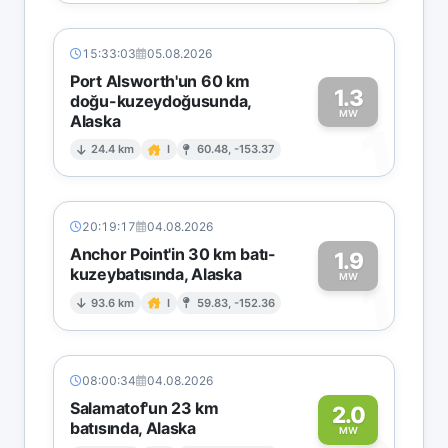
15:33:03
05.08.2026
Port Alsworth'un 60 km
1.3
doğu-kuzeydoğusunda,
MW
Alaska
1
24.4 km
I
60.48, -153.37
20:19:17
04.08.2026
Anchor Point'in 30 km batı-
1.9
kuzeybatısında, Alaska
1
MW
93.6 km
I
59.83, -152.36
08:00:34
04.08.2026
Salamatof'un 23 km
2.0
batısında, Alaska
MW