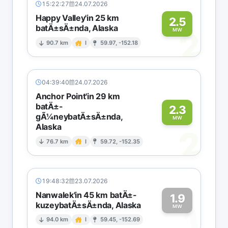
15:22:27
24.07.2026
Happy Valley'in 25 km
2.5
batÄ±sÄ±nda, Alaska
2
MW
90.7 km
I
59.97, -152.18
04:39:40
24.07.2026
Anchor Point'in 29 km
batÄ±-
2.3
gÃ¼neybatÄ±sÄ±nda,
MW
Alaska
2
76.7 km
I
59.72, -152.35
19:48:32
23.07.2026
Nanwalek'in 45 km batÄ±-
1.9
kuzeybatÄ±sÄ±nda, Alaska
1
MW
94.0 km
I
59.45, -152.69