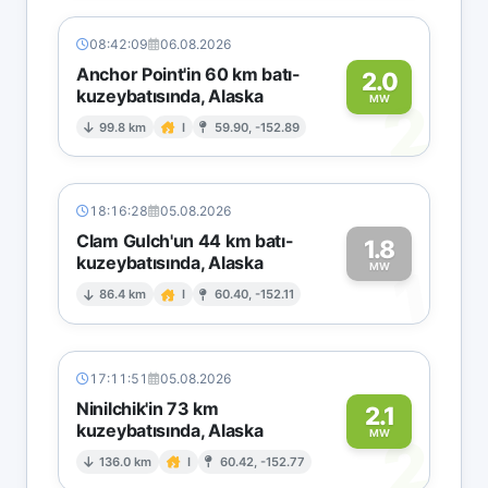
08:42:09
06.08.2026
Anchor Point'in 60 km batı-
2.0
kuzeybatısında, Alaska
2
MW
99.8 km
I
59.90, -152.89
18:16:28
05.08.2026
Clam Gulch'un 44 km batı-
1.8
kuzeybatısında, Alaska
1
MW
86.4 km
I
60.40, -152.11
17:11:51
05.08.2026
Ninilchik'in 73 km
2.1
kuzeybatısında, Alaska
2
MW
136.0 km
I
60.42, -152.77