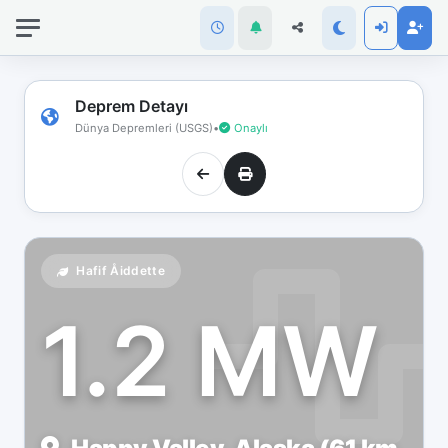
İnternet
bağlantınız
koptu!
Çevrimdışı
Deprem Detayı
moddasınız.
Dünya Depremleri (USGS)
•
Onaylı
Hafif Åiddette
1.2 MW