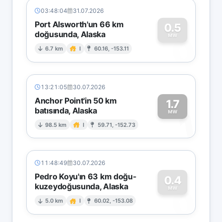
03:48:04
31.07.2026
Port Alsworth'un 66 km
0.5
doğusunda, Alaska
0
MW
6.7 km
I
60.16, -153.11
13:21:05
30.07.2026
Anchor Point'in 50 km
1.7
batısında, Alaska
1
MW
98.5 km
I
59.71, -152.73
11:48:49
30.07.2026
Pedro Koyu'ın 63 km doğu-
0.4
kuzeydoğusunda, Alaska
0
MW
5.0 km
I
60.02, -153.08