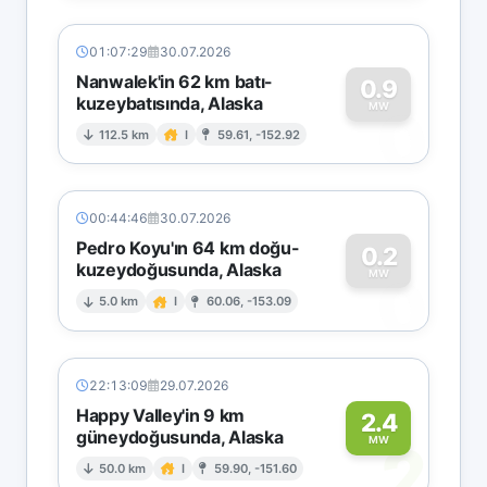
01:07:29
30.07.2026
Nanwalek'in 62 km batı-
0.9
kuzeybatısında, Alaska
0
MW
112.5 km
I
59.61, -152.92
00:44:46
30.07.2026
Pedro Koyu'ın 64 km doğu-
0.2
kuzeydoğusunda, Alaska
0
MW
5.0 km
I
60.06, -153.09
22:13:09
29.07.2026
Happy Valley'in 9 km
2.4
güneydoğusunda, Alaska
2
MW
50.0 km
I
59.90, -151.60