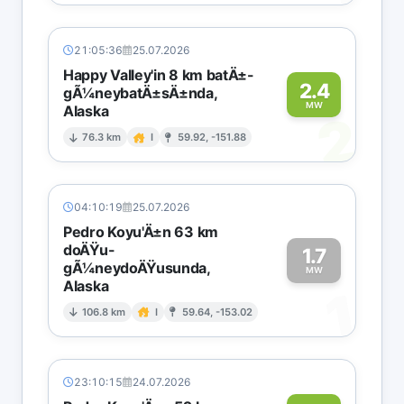
21:05:36
25.07.2026
Happy Valley'in 8 km batÄ±-
2.4
gÃ¼neybatÄ±sÄ±nda,
MW
Alaska
2
76.3 km
I
59.92, -151.88
04:10:19
25.07.2026
Pedro Koyu'Ä±n 63 km
doÄŸu-
1.7
gÃ¼neydoÄŸusunda,
MW
Alaska
1
106.8 km
I
59.64, -153.02
23:10:15
24.07.2026