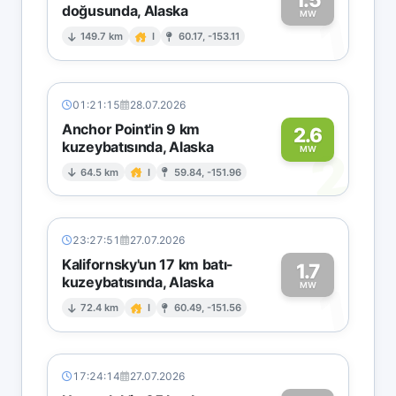
doğusunda, Alaska
1
MW
149.7 km
I
60.17, -153.11
01:21:15
28.07.2026
Anchor Point'in 9 km
2.6
kuzeybatısında, Alaska
2
MW
64.5 km
I
59.84, -151.96
23:27:51
27.07.2026
Kalifornsky'un 17 km batı-
1.7
kuzeybatısında, Alaska
1
MW
72.4 km
I
60.49, -151.56
17:24:14
27.07.2026