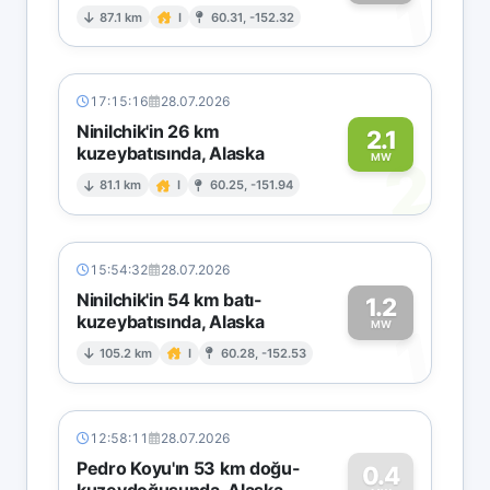
1
87.1 km
I
60.31, -152.32
17:15:16
28.07.2026
Ninilchik'in 26 km
2.1
kuzeybatısında, Alaska
2
MW
81.1 km
I
60.25, -151.94
15:54:32
28.07.2026
Ninilchik'in 54 km batı-
1.2
kuzeybatısında, Alaska
1
MW
105.2 km
I
60.28, -152.53
12:58:11
28.07.2026
Pedro Koyu'ın 53 km doğu-
0.4
kuzeydoğusunda, Alaska