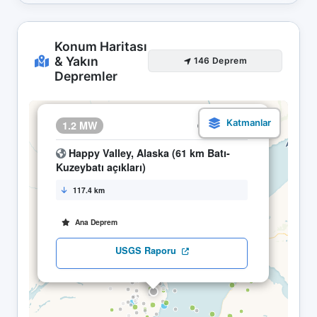
Konum Haritası
& Yakın
146 Deprem
Depremler
×
1.2 MW
24.05 18:47
Happy Valley, Alaska (61 km Batı-
Kuzeybatı açıkları)
117.4 km
Ana Deprem
USGS Raporu