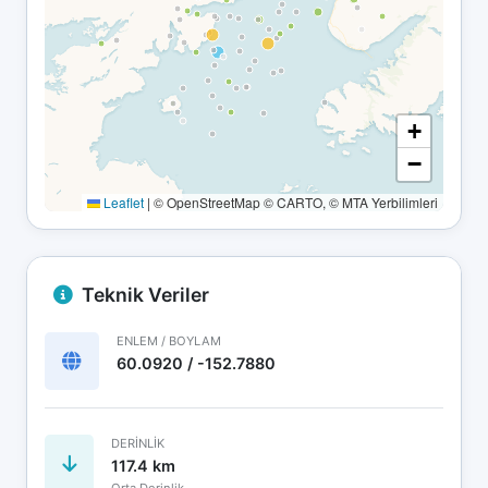
+
−
Leaflet
|
© OpenStreetMap © CARTO, © MTA Yerbilimleri
Teknik Veriler
ENLEM / BOYLAM
60.0920 / -152.7880
DERINLIK
117.4 km
Orta Derinlik