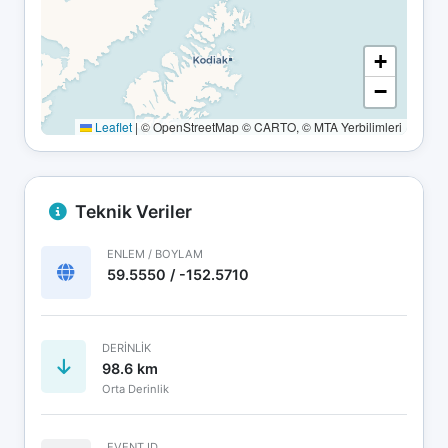
+
−
Leaflet
|
© OpenStreetMap © CARTO, © MTA Yerbilimleri
Teknik Veriler
ENLEM / BOYLAM
59.5550 / -152.5710
DERINLIK
98.6 km
Orta Derinlik
EVENT ID