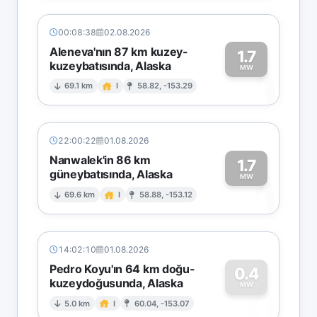
00:08:38
02.08.2026
Aleneva'nın 87 km kuzey-
1.7
kuzeybatısında, Alaska
1
MW
69.1 km
I
58.82, -153.29
22:00:22
01.08.2026
Nanwalek'in 86 km
1.7
güneybatısında, Alaska
1
MW
69.6 km
I
58.88, -153.12
14:02:10
01.08.2026
Pedro Koyu'ın 64 km doğu-
0.4
kuzeydoğusunda, Alaska
0
MW
5.0 km
I
60.04, -153.07