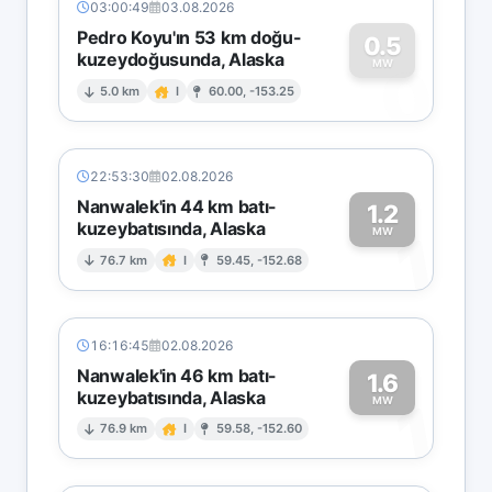
03:00:49
03.08.2026
Pedro Koyu'ın 53 km doğu-
0.5
kuzeydoğusunda, Alaska
0
MW
5.0 km
I
60.00, -153.25
22:53:30
02.08.2026
Nanwalek'in 44 km batı-
1.2
kuzeybatısında, Alaska
1
MW
76.7 km
I
59.45, -152.68
16:16:45
02.08.2026
Nanwalek'in 46 km batı-
1.6
kuzeybatısında, Alaska
1
MW
76.9 km
I
59.58, -152.60