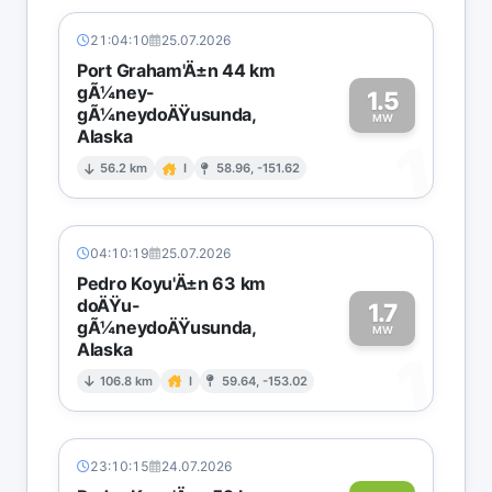
21:04:10
25.07.2026
Port Graham'Ä±n 44 km
gÃ¼ney-
1.5
gÃ¼neydoÄŸusunda,
MW
Alaska
1
56.2 km
I
58.96, -151.62
04:10:19
25.07.2026
Pedro Koyu'Ä±n 63 km
doÄŸu-
1.7
gÃ¼neydoÄŸusunda,
MW
Alaska
1
106.8 km
I
59.64, -153.02
23:10:15
24.07.2026