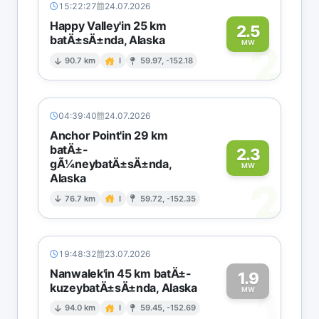
15:22:27
24.07.2026
Happy Valley'in 25 km
2.5
batÄ±sÄ±nda, Alaska
2
MW
90.7 km
I
59.97, -152.18
04:39:40
24.07.2026
Anchor Point'in 29 km
batÄ±-
2.3
gÃ¼neybatÄ±sÄ±nda,
MW
Alaska
2
76.7 km
I
59.72, -152.35
19:48:32
23.07.2026
Nanwalek'in 45 km batÄ±-
1.9
kuzeybatÄ±sÄ±nda, Alaska
1
MW
94.0 km
I
59.45, -152.69