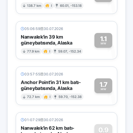
1
138.7 km
I
60.01, -153.18
05:06:59
30.07.2026
Nanwalek'in 39 km
1.1
güneybatısında, Alaska
1
MW
77.9 km
I
59.07, -152.34
03:57:55
30.07.2026
Anchor Point'in 31 km batı-
1.7
güneybatısında, Alaska
1
MW
72.7 km
I
59.70, -152.38
01:07:29
30.07.2026
Nanwalek'in 62 km batı-
0.9