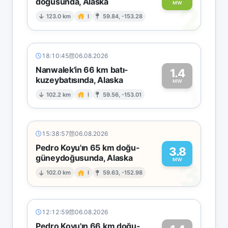
doğusunda, Alaska
2
MW
123.0 km
I
59.84, -153.28
18:10:45
06.08.2026
Nanwalek'in 66 km batı-
1.4
kuzeybatısında, Alaska
1
MW
102.2 km
I
59.56, -153.01
15:38:57
06.08.2026
Pedro Koyu'ın 65 km doğu-
3.8
güneydoğusunda, Alaska
3
MW
102.0 km
I
59.63, -152.98
12:12:59
06.08.2026
Pedro Koyu'ın 66 km doğu-