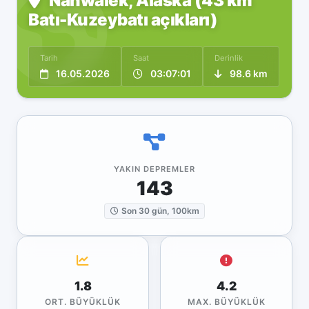
Nanwalek, Alaska (43 km
Batı-Kuzeybatı açıkları)
Tarih
Saat
Derinlik
16.05.2026
03:07:01
98.6 km
YAKIN DEPREMLER
143
Son 30 gün, 100km
1.8
4.2
ORT. BÜYÜKLÜK
MAX. BÜYÜKLÜK