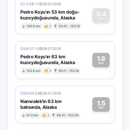
12:58:11
28.07.2026
Pedro Koyu'ın 53 km doğu-
0.4
kuzeydoğusunda, Alaska
0
MW
140.9 km
I
59.91, -153.18
09:37:12
28.07.2026
Pedro Koyu'ın 63 km
1.8
kuzeydoğusunda, Alaska
1
MW
153.6 km
I
60.11, -153.18
05:00:24
28.07.2026
Nanwalek'in 63 km
1.5
batısında, Alaska
1
MW
81.0 km
I
59.41, -153.03