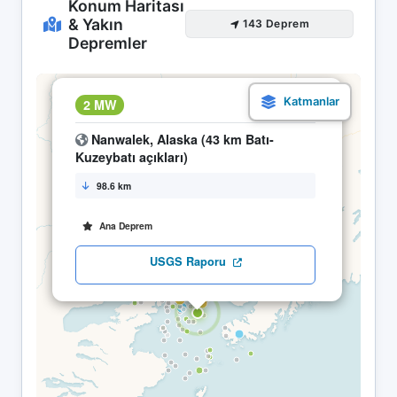
Konum Haritası
& Yakın
143 Deprem
Depremler
×
2 MW
16.05 03:07
Nanwalek, Alaska (43 km Batı-
Kuzeybatı açıkları)
98.6 km
Ana Deprem
USGS Raporu