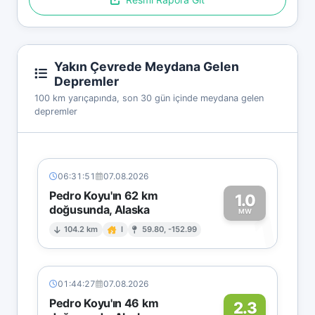
Yakın Çevrede Meydana Gelen
Depremler
100 km yarıçapında, son 30 gün içinde meydana gelen
depremler
06:31:51
07.08.2026
Pedro Koyu'ın 62 km
1.0
doğusunda, Alaska
1
MW
104.2 km
I
59.80, -152.99
01:44:27
07.08.2026
Pedro Koyu'ın 46 km
2.3