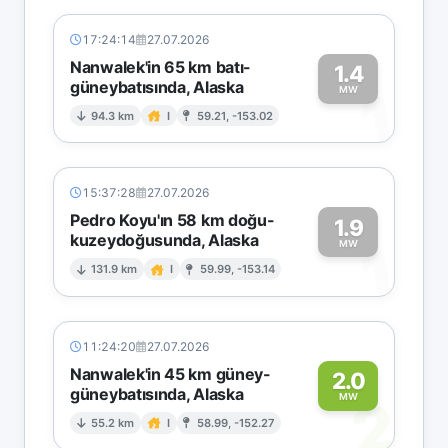
17:24:14
27.07.2026
Nanwalek'in 65 km batı-
1.4
güneybatısında, Alaska
1
MW
94.3 km
I
59.21, -153.02
15:37:28
27.07.2026
Pedro Koyu'ın 58 km doğu-
1.9
kuzeydoğusunda, Alaska
1
MW
131.9 km
I
59.99, -153.14
11:24:20
27.07.2026
Nanwalek'in 45 km güney-
2.0
güneybatısında, Alaska
2
MW
55.2 km
I
58.99, -152.27