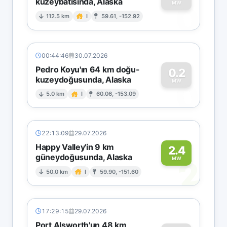
kuzeybatısında, Alaska
0
MW
112.5 km
I
59.61, -152.92
00:44:46
30.07.2026
Pedro Koyu'ın 64 km doğu-
0.2
kuzeydoğusunda, Alaska
0
MW
5.0 km
I
60.06, -153.09
22:13:09
29.07.2026
Happy Valley'in 9 km
2.4
güneydoğusunda, Alaska
2
MW
50.0 km
I
59.90, -151.60
17:29:15
29.07.2026
Port Alsworth'un 48 km