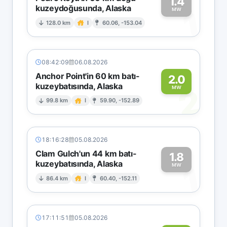
1.4
kuzeydoğusunda, Alaska
1
MW
128.0 km
I
60.06, -153.04
08:42:09
06.08.2026
Anchor Point'in 60 km batı-
2.0
kuzeybatısında, Alaska
2
MW
99.8 km
I
59.90, -152.89
18:16:28
05.08.2026
Clam Gulch'un 44 km batı-
1.8
kuzeybatısında, Alaska
1
MW
86.4 km
I
60.40, -152.11
17:11:51
05.08.2026