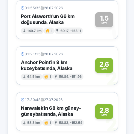
01:55:35
28.07.2026
Port Alsworth'un 66 km
1.5
doğusunda, Alaska
1
MW
149.7 km
I
60.17, -153.11
01:21:15
28.07.2026
Anchor Point'in 9 km
2.6
kuzeybatısında, Alaska
2
MW
64.5 km
I
59.84, -151.96
17:30:48
27.07.2026
Nanwalek'in 68 km güney-
2.8
güneybatısında, Alaska
2
MW
58.3 km
I
58.83, -152.54