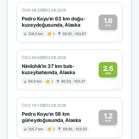
04:38:20
02.08.2026
Pedro Koyu'ın 63 km doğu-
1.6
kuzeydoğusunda, Alaska
1
MW
128.2 km
I
60.01, -153.07
02:40:06
02.08.2026
Ninilchik'in 37 km batı-
2.5
kuzeybatısında, Alaska
2
MW
94.0 km
I
60.20, -152.27
02:16:15
02.08.2026
Pedro Koyu'ın 58 km
1.2
güneydoğusunda, Alaska
1
MW
125.7 km
I
59.45, -153.33