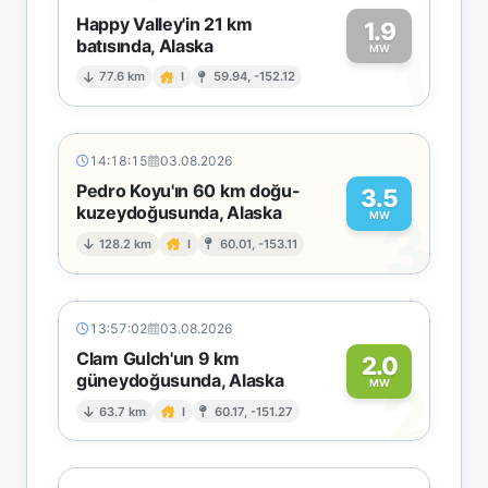
Happy Valley'in 21 km
1.9
batısında, Alaska
1
MW
77.6 km
I
59.94, -152.12
14:18:15
03.08.2026
Pedro Koyu'ın 60 km doğu-
3.5
kuzeydoğusunda, Alaska
3
MW
128.2 km
I
60.01, -153.11
13:57:02
03.08.2026
Clam Gulch'un 9 km
2.0
güneydoğusunda, Alaska
2
MW
63.7 km
I
60.17, -151.27