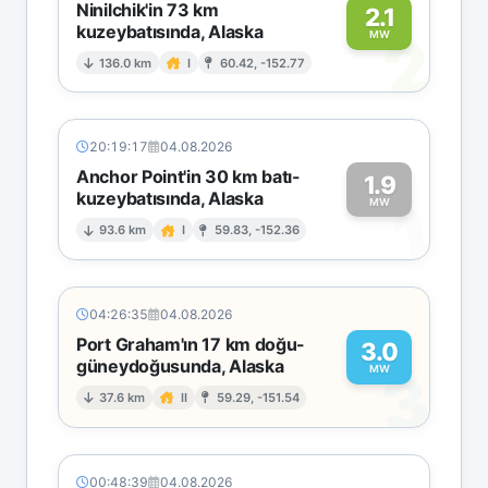
Ninilchik'in 73 km
2.1
kuzeybatısında, Alaska
2
MW
136.0 km
I
60.42, -152.77
20:19:17
04.08.2026
Anchor Point'in 30 km batı-
1.9
kuzeybatısında, Alaska
1
MW
93.6 km
I
59.83, -152.36
04:26:35
04.08.2026
Port Graham'ın 17 km doğu-
3.0
güneydoğusunda, Alaska
3
MW
37.6 km
II
59.29, -151.54
00:48:39
04.08.2026