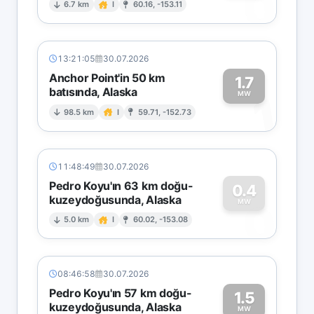
0
6.7 km
I
60.16, -153.11
13:21:05
30.07.2026
Anchor Point'in 50 km
1.7
batısında, Alaska
1
MW
98.5 km
I
59.71, -152.73
11:48:49
30.07.2026
Pedro Koyu'ın 63 km doğu-
0.4
kuzeydoğusunda, Alaska
0
MW
5.0 km
I
60.02, -153.08
08:46:58
30.07.2026
Pedro Koyu'ın 57 km doğu-
1.5
kuzeydoğusunda, Alaska
MW