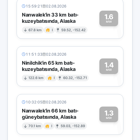
15:59:21
02.08.2026
Nanwalek'in 33 km batı-
1.6
kuzeybatısında, Alaska
1
MW
67.8 km
I
59.52, -152.42
11:51:33
02.08.2026
Ninilchik'in 65 km batı-
1.4
kuzeybatısında, Alaska
1
MW
122.6 km
I
60.32, -152.71
10:32:05
02.08.2026
Nanwalek'in 66 km batı-
1.3
güneybatısında, Alaska
1
MW
70.1 km
I
59.03, -152.89