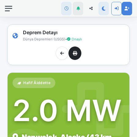
İnternet
bağlantınız
koptu!
Çevrimdışı
Deprem Detayı
moddasınız.
Dünya Depremleri (USGS)
•
Onaylı
Hafif Åiddette
2.0 MW