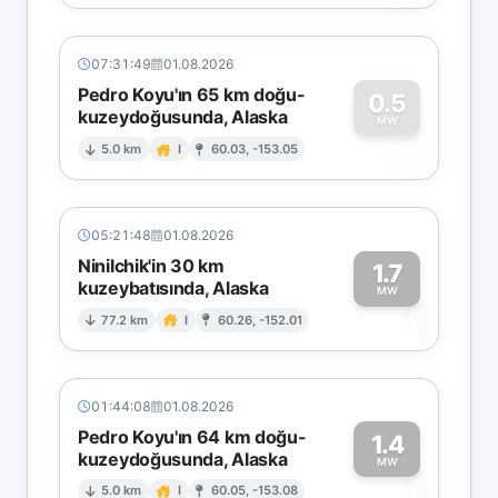
07:31:49
01.08.2026
Pedro Koyu'ın 65 km doğu-
0.5
kuzeydoğusunda, Alaska
0
MW
5.0 km
I
60.03, -153.05
05:21:48
01.08.2026
Ninilchik'in 30 km
1.7
kuzeybatısında, Alaska
1
MW
77.2 km
I
60.26, -152.01
01:44:08
01.08.2026
Pedro Koyu'ın 64 km doğu-
1.4
kuzeydoğusunda, Alaska
1
MW
5.0 km
I
60.05, -153.08