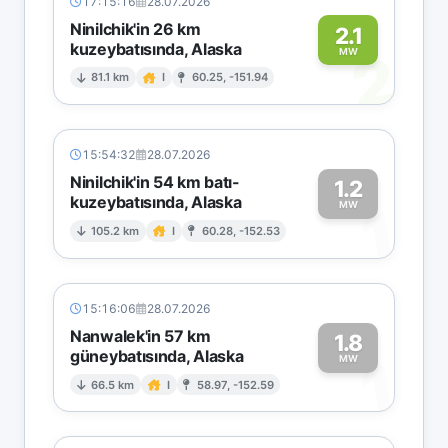
17:15:16
28.07.2026
Ninilchik'in 26 km
2.1
kuzeybatısında, Alaska
2
MW
81.1 km
I
60.25, -151.94
15:54:32
28.07.2026
Ninilchik'in 54 km batı-
1.2
kuzeybatısında, Alaska
1
MW
105.2 km
I
60.28, -152.53
15:16:06
28.07.2026
Nanwalek'in 57 km
1.8
güneybatısında, Alaska
1
MW
66.5 km
I
58.97, -152.59