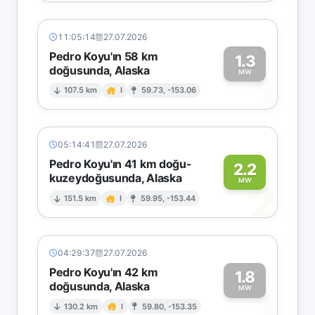
11:05:14
27.07.2026
Pedro Koyu'ın 58 km
1.3
doğusunda, Alaska
1
MW
107.5 km
I
59.73, -153.06
05:14:41
27.07.2026
Pedro Koyu'ın 41 km doğu-
2.2
kuzeydoğusunda, Alaska
2
MW
151.5 km
I
59.95, -153.44
04:29:37
27.07.2026
Pedro Koyu'ın 42 km
1.8
doğusunda, Alaska
1
MW
130.2 km
I
59.80, -153.35