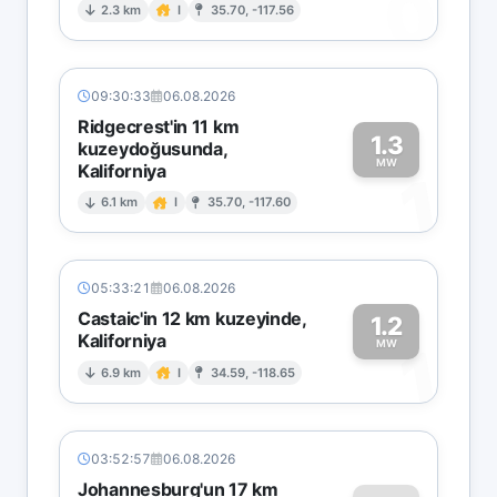
0
2.3 km
I
35.70, -117.56
09:30:33
06.08.2026
Ridgecrest'in 11 km
1.3
kuzeydoğusunda,
MW
Kaliforniya
1
6.1 km
I
35.70, -117.60
05:33:21
06.08.2026
Castaic'in 12 km kuzeyinde,
1.2
Kaliforniya
1
MW
6.9 km
I
34.59, -118.65
03:52:57
06.08.2026
Johannesburg'un 17 km