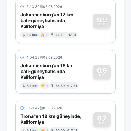
15:10:39
05.08.2026
Johannesburg'un 17 km
0.9
batı-güneybatısında,
MW
Kaliforniya
0
7.9 km
I
35.31, -117.81
14:04:22
05.08.2026
Johannesburg'un 18 km
0.9
batı-güneybatısında,
MW
Kaliforniya
0
8.7 km
I
35.30, -117.81
13:50:42
05.08.2026
Trona'nın 19 km güneyinde,
0.7
Kaliforniya
MW
5.2 km
I
35.60, -117.41