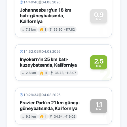
14:49:40
04.08.2026
Johannesburg'un 18 km
0.9
batı-güneybatısında,
MW
Kaliforniya
0
7.2 km
I
35.30, -117.82
11:52:05
04.08.2026
Inyokern'in 25 km batı-
2.5
kuzeybatısında, Kaliforniya
2
MW
2.8 km
II
35.73, -118.07
10:29:34
04.08.2026
Frazier Park'ın 21 km güney-
1.1
güneybatısında, Kaliforniya
1
MW
9.3 km
I
34.64, -119.02