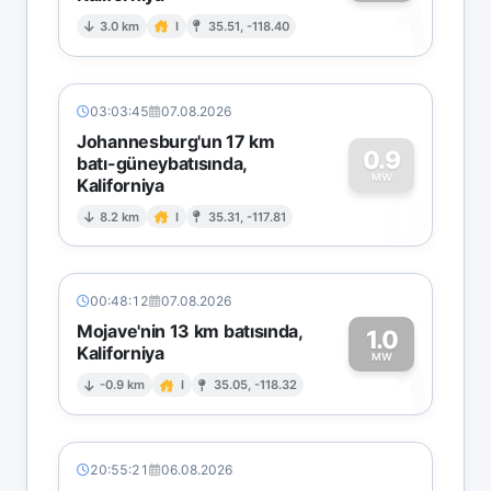
1
3.0 km
I
35.51, -118.40
03:03:45
07.08.2026
Johannesburg'un 17 km
0.9
batı-güneybatısında,
MW
Kaliforniya
0
8.2 km
I
35.31, -117.81
00:48:12
07.08.2026
Mojave'nin 13 km batısında,
1.0
Kaliforniya
1
MW
-0.9 km
I
35.05, -118.32
20:55:21
06.08.2026