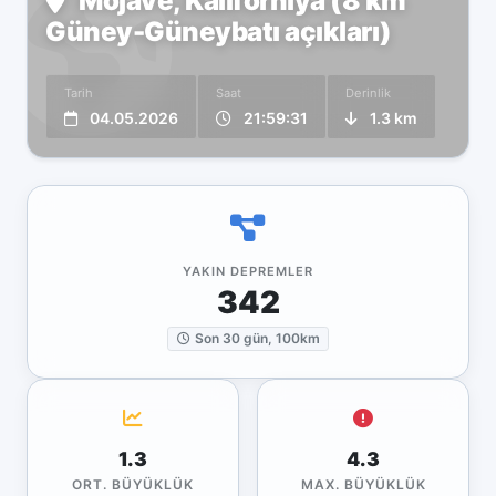
Mojave, Kaliforniya (8 km
Güney-Güneybatı açıkları)
Tarih
Saat
Derinlik
04.05.2026
21:59:31
1.3 km
YAKIN DEPREMLER
342
Son 30 gün, 100km
1.3
4.3
ORT. BÜYÜKLÜK
MAX. BÜYÜKLÜK