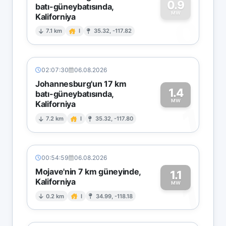
0.9
batı-güneybatısında,
MW
Kaliforniya
0
7.1 km
I
35.32, -117.82
02:07:30
06.08.2026
Johannesburg'un 17 km
1.4
batı-güneybatısında,
MW
Kaliforniya
1
7.2 km
I
35.32, -117.80
00:54:59
06.08.2026
Mojave'nin 7 km güneyinde,
1.1
Kaliforniya
1
MW
0.2 km
I
34.99, -118.18