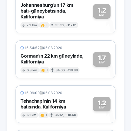
Johannesburg'un 17 km
1.2
batı-güneybatısında,
MW
Kaliforniya
1
7.2 km
I
35.32, -117.81
16:54:52
05.08.2026
Gorman'ın 22 km güneyinde,
1.7
Kaliforniya
1
MW
0.8 km
I
34.60, -118.88
16:09:00
05.08.2026
Tehachapi'nin 14 km
1.2
batısında, Kaliforniya
1
MW
6.1 km
I
35.12, -118.60