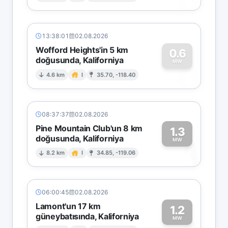
13:38:01
02.08.2026
Wofford Heights'in 5 km
0.6
doğusunda, Kaliforniya
0
MW
4.6 km
I
35.70, -118.40
08:37:37
02.08.2026
Pine Mountain Club'un 8 km
1.3
doğusunda, Kaliforniya
1
MW
8.2 km
I
34.85, -119.06
06:00:45
02.08.2026
Lamont'un 17 km
1.2
güneybatısında, Kaliforniya
MW