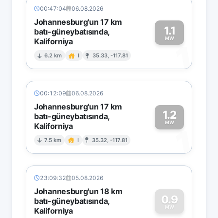
00:47:04
06.08.2026
Johannesburg'un 17 km
1.1
batı-güneybatısında,
MW
Kaliforniya
1
6.2 km
I
35.33, -117.81
00:12:09
06.08.2026
Johannesburg'un 17 km
1.2
batı-güneybatısında,
MW
Kaliforniya
1
7.5 km
I
35.32, -117.81
23:09:32
05.08.2026
Johannesburg'un 18 km
0.9
batı-güneybatısında,
MW
Kaliforniya