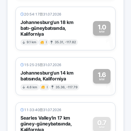
20:54:17
31.07.2026
Johannesburg'un 18 km
1.0
batı-güneybatısında,
MW
Kaliforniya
1
9.1 km
I
35.31, -117.82
15:25:25
31.07.2026
Johannesburg'un 14 km
1.6
batısında, Kaliforniya
1
MW
4.6 km
I
35.36, -117.79
11:33:40
31.07.2026
Searles Valley'in 17 km
0.7
güney-güneybatısında,
MW
Kaliforniya