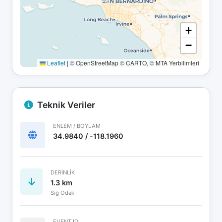
+
−
Leaflet
|
© OpenStreetMap © CARTO, © MTA Yerbilimleri
Teknik Veriler
ENLEM / BOYLAM
34.9840 / -118.1960
DERINLIK
1.3 km
Sığ Odak
EVENT ID