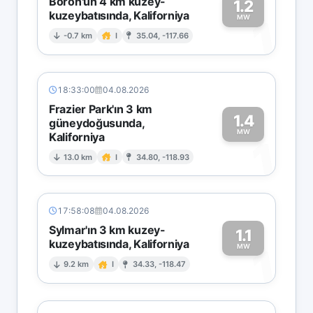
Boron'un 4 km kuzey-
1.2
kuzeybatısında, Kaliforniya
1
MW
-0.7 km
I
35.04, -117.66
18:33:00
04.08.2026
Frazier Park'ın 3 km
1.4
güneydoğusunda,
MW
Kaliforniya
1
13.0 km
I
34.80, -118.93
17:58:08
04.08.2026
Sylmar'ın 3 km kuzey-
1.1
kuzeybatısında, Kaliforniya
1
MW
9.2 km
I
34.33, -118.47