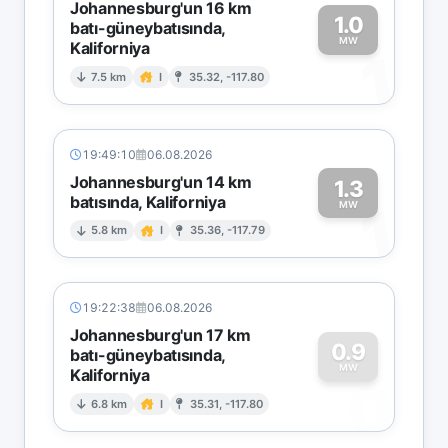
Johannesburg'un 16 km
1.0
batı-güneybatısında,
MW
Kaliforniya
1
7.5 km
I
35.32, -117.80
19:49:10
06.08.2026
Johannesburg'un 14 km
1.3
batısında, Kaliforniya
1
MW
5.8 km
I
35.36, -117.79
19:22:38
06.08.2026
Johannesburg'un 17 km
0.9
batı-güneybatısında,
MW
Kaliforniya
0
6.8 km
I
35.31, -117.80