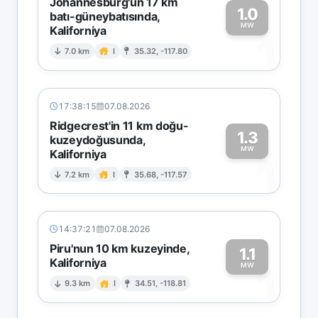
Johannesburg'un 17 km
1.0
batı-güneybatısında,
MW
Kaliforniya
1
7.0 km
I
35.32, -117.80
17:38:15
07.08.2026
Ridgecrest'in 11 km doğu-
1.3
kuzeydoğusunda,
MW
Kaliforniya
1
7.2 km
I
35.68, -117.57
14:37:21
07.08.2026
Piru'nun 10 km kuzeyinde,
1.1
Kaliforniya
1
MW
9.3 km
I
34.51, -118.81