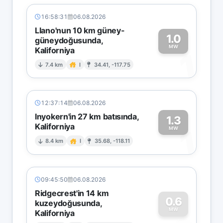
16:58:31
06.08.2026
Llano'nun 10 km güney-
1.0
güneydoğusunda,
MW
Kaliforniya
1
7.4 km
I
34.41, -117.75
12:37:14
06.08.2026
Inyokern'in 27 km batısında,
1.3
Kaliforniya
1
MW
8.4 km
I
35.68, -118.11
09:45:50
06.08.2026
Ridgecrest'in 14 km
0.6
kuzeydoğusunda,
MW
Kaliforniya