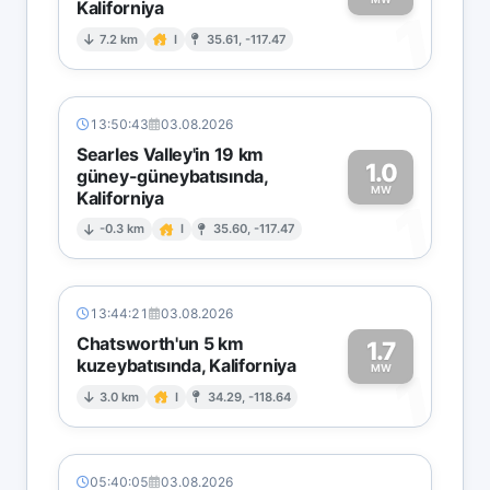
Kaliforniya
1
7.2 km
I
35.61, -117.47
13:50:43
03.08.2026
Searles Valley'in 19 km
1.0
güney-güneybatısında,
MW
Kaliforniya
1
-0.3 km
I
35.60, -117.47
13:44:21
03.08.2026
Chatsworth'un 5 km
1.7
kuzeybatısında, Kaliforniya
1
MW
3.0 km
I
34.29, -118.64
05:40:05
03.08.2026