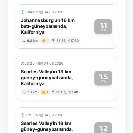
09:44:23
04.08.2026
Johannesburg'un 16 km
1.1
batı-güneybatısında,
MW
Kaliforniya
1
6.8 km
I
35.33, -117.80
03:20:49
04.08.2026
Searles Valley'in 13 km
1.5
güney-güneybatısında,
MW
Kaliforniya
1
7.3 km
I
35.67, -117.48
01:58:47
04.08.2026
Searles Valley'in 18 km
1.2
güney-güneybatısında,
MW