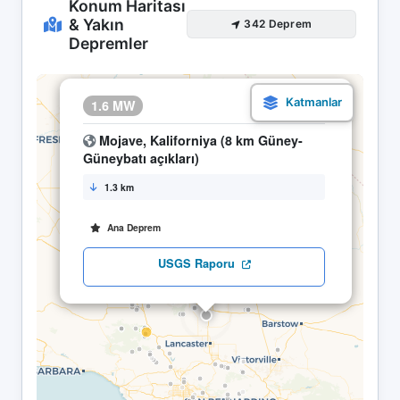
Konum Haritası
& Yakın
342 Deprem
Depremler
×
1.6 MW
04.05 21:59
Mojave, Kaliforniya (8 km Güney-
Güneybatı açıkları)
1.3 km
Ana Deprem
USGS Raporu