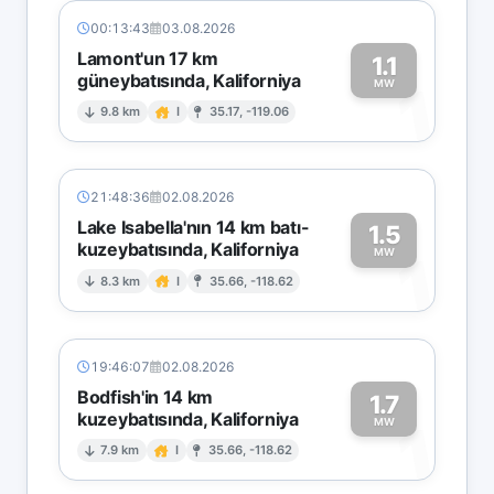
00:13:43
03.08.2026
Lamont'un 17 km
1.1
güneybatısında, Kaliforniya
1
MW
9.8 km
I
35.17, -119.06
21:48:36
02.08.2026
Lake Isabella'nın 14 km batı-
1.5
kuzeybatısında, Kaliforniya
1
MW
8.3 km
I
35.66, -118.62
19:46:07
02.08.2026
Bodfish'in 14 km
1.7
kuzeybatısında, Kaliforniya
1
MW
7.9 km
I
35.66, -118.62