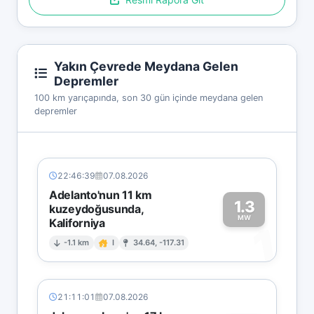
Yakın Çevrede Meydana Gelen
Depremler
100 km yarıçapında, son 30 gün içinde meydana gelen
depremler
22:46:39
07.08.2026
Adelanto'nun 11 km
1.3
kuzeydoğusunda,
MW
Kaliforniya
1
-1.1 km
I
34.64, -117.31
21:11:01
07.08.2026