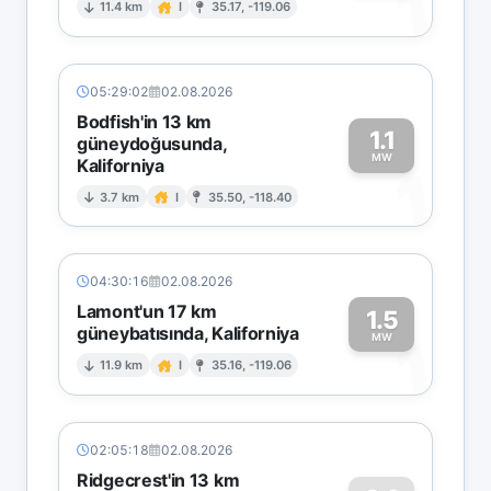
1
11.4 km
I
35.17, -119.06
05:29:02
02.08.2026
Bodfish'in 13 km
1.1
güneydoğusunda,
MW
Kaliforniya
1
3.7 km
I
35.50, -118.40
04:30:16
02.08.2026
Lamont'un 17 km
1.5
güneybatısında, Kaliforniya
1
MW
11.9 km
I
35.16, -119.06
02:05:18
02.08.2026
Ridgecrest'in 13 km