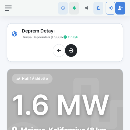
İnternet
bağlantınız
koptu!
Çevrimdışı
Deprem Detayı
moddasınız.
Dünya Depremleri (USGS)
•
Onaylı
Hafif Åiddette
1.6 MW