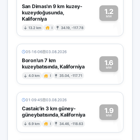
San Dimas'ın 9 km kuzey-
1.2
kuzeydoğusunda,
MW
Kaliforniya
1
13.2 km
I
34.19, -117.78
05:16:06
03.08.2026
Boron'un 7 km
1.6
kuzeybatısında, Kaliforniya
1
MW
4.0 km
I
35.04, -117.71
01:09:45
03.08.2026
Castaic'in 3 km güney-
1.9
güneybatısında, Kaliforniya
1
MW
6.9 km
I
34.46, -118.63