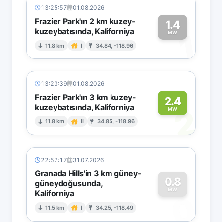
13:25:57
01.08.2026
Frazier Park'ın 2 km kuzey-
1.4
kuzeybatısında, Kaliforniya
1
MW
11.8 km
I
34.84, -118.96
13:23:39
01.08.2026
Frazier Park'ın 3 km kuzey-
2.4
kuzeybatısında, Kaliforniya
2
MW
11.8 km
II
34.85, -118.96
22:57:17
31.07.2026
Granada Hills'in 3 km güney-
0.8
güneydoğusunda,
MW
Kaliforniya
0
11.5 km
I
34.25, -118.49