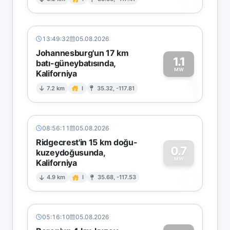
0
13:49:32
05.08.2026
Johannesburg'un 17 km
1.1
batı-güneybatısında,
MW
Kaliforniya
1
7.2 km
I
35.32, -117.81
08:56:11
05.08.2026
Ridgecrest'in 15 km doğu-
0.7
kuzeydoğusunda,
MW
Kaliforniya
0
4.9 km
I
35.68, -117.53
05:16:10
05.08.2026