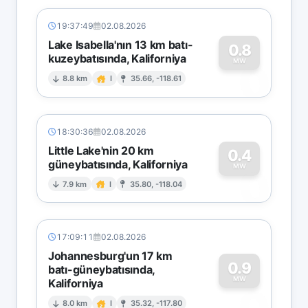
19:37:49
02.08.2026
Lake Isabella'nın 13 km batı-
0.8
kuzeybatısında, Kaliforniya
0
MW
8.8 km
I
35.66, -118.61
18:30:36
02.08.2026
Little Lake'nin 20 km
0.4
güneybatısında, Kaliforniya
0
MW
7.9 km
I
35.80, -118.04
17:09:11
02.08.2026
Johannesburg'un 17 km
0.9
batı-güneybatısında,
MW
Kaliforniya
0
8.0 km
I
35.32, -117.80