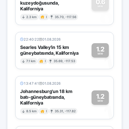
0.6
kuzeydoğusunda,
MW
Kaliforniya
0
2.3 km
I
35.70, -117.56
22:40:22
01.08.2026
Searles Valley'in 15 km
1.2
güneybatısında, Kaliforniya
1
MW
7.1 km
I
35.69, -117.53
13:47:41
01.08.2026
Johannesburg'un 18 km
1.2
batı-güneybatısında,
MW
Kaliforniya
1
8.5 km
I
35.31, -117.82