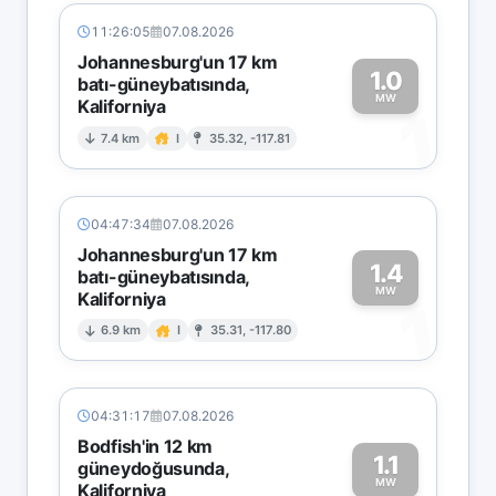
11:26:05
07.08.2026
Johannesburg'un 17 km
1.0
batı-güneybatısında,
MW
Kaliforniya
1
7.4 km
I
35.32, -117.81
04:47:34
07.08.2026
Johannesburg'un 17 km
1.4
batı-güneybatısında,
MW
Kaliforniya
1
6.9 km
I
35.31, -117.80
04:31:17
07.08.2026
Bodfish'in 12 km
1.1
güneydoğusunda,
MW
Kaliforniya