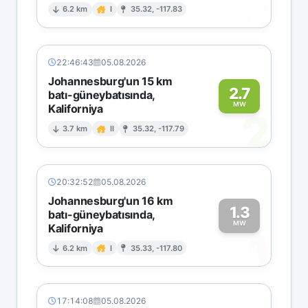
0
6.2 km
I
35.32, -117.83
22:46:43
05.08.2026
Johannesburg'un 15 km
2.7
batı-güneybatısında,
MW
Kaliforniya
2
3.7 km
II
35.32, -117.79
20:32:52
05.08.2026
Johannesburg'un 16 km
1.3
batı-güneybatısında,
MW
Kaliforniya
1
6.2 km
I
35.33, -117.80
17:14:08
05.08.2026