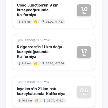
Coso Junction'un 9 km
1.0
kuzeydoğusunda,
MW
Kaliforniya
1
5.6 km
I
36.09, -117.87
09:23:50
09.08.2026
Ridgecrest'in 11 km doğu-
1.7
kuzeydoğusunda,
MW
Kaliforniya
1
8.4 km
I
35.65, -117.56
05:01:39
09.08.2026
Inyokern'in 21 km batı-
0.6
kuzeybatısında, Kaliforniya
0
MW
10.5 km
I
35.74, -118.01