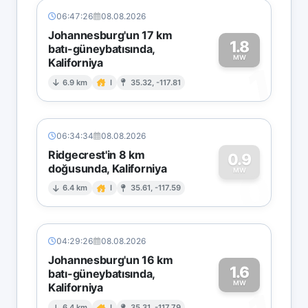
06:47:26
08.08.2026
Johannesburg'un 17 km
1.8
batı-güneybatısında,
MW
Kaliforniya
1
6.9 km
I
35.32, -117.81
06:34:34
08.08.2026
Ridgecrest'in 8 km
0.9
doğusunda, Kaliforniya
0
MW
6.4 km
I
35.61, -117.59
04:29:26
08.08.2026
Johannesburg'un 16 km
1.6
batı-güneybatısında,
MW
Kaliforniya
6.4 km
I
35.31, -117.79