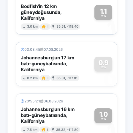
Bodfish'in 12 km
1.1
güneydoğusunda,
MW
Kaliforniya
1
3.0 km
I
35.51, -118.40
03:03:45
07.08.2026
Johannesburg'un 17 km
0.9
batı-güneybatısında,
MW
Kaliforniya
0
8.2 km
I
35.31, -117.81
20:55:21
06.08.2026
Johannesburg'un 16 km
1.0
batı-güneybatısında,
MW
Kaliforniya
1
7.5 km
I
35.32, -117.80