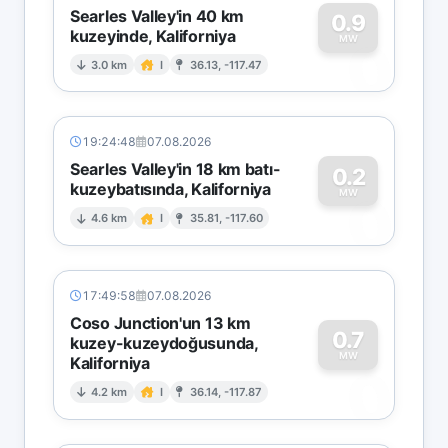
Searles Valley'in 40 km
0.9
kuzeyinde, Kaliforniya
0
MW
3.0 km
I
36.13, -117.47
19:24:48
07.08.2026
Searles Valley'in 18 km batı-
0.2
kuzeybatısında, Kaliforniya
0
MW
4.6 km
I
35.81, -117.60
17:49:58
07.08.2026
Coso Junction'un 13 km
0.7
kuzey-kuzeydoğusunda,
MW
Kaliforniya
0
4.2 km
I
36.14, -117.87