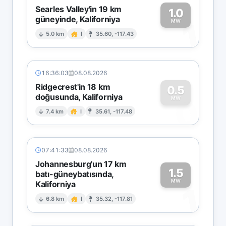
Searles Valley'in 19 km
1.0
güneyinde, Kaliforniya
1
MW
5.0 km
I
35.60, -117.43
16:36:03
08.08.2026
Ridgecrest'in 18 km
0.5
doğusunda, Kaliforniya
0
MW
7.4 km
I
35.61, -117.48
07:41:33
08.08.2026
Johannesburg'un 17 km
1.5
batı-güneybatısında,
MW
Kaliforniya
1
6.8 km
I
35.32, -117.81