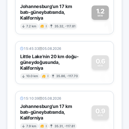
Johannesburg'un 17 km
1.2
batı-güneybatısında,
MW
Kaliforniya
1
7.2 km
I
35.32, -117.81
15:45:33
05.08.2026
Little Lake'nin 20 km doğu-
0.6
güneydoğusunda,
MW
Kaliforniya
0
10.0 km
I
35.86, -117.70
15:10:39
05.08.2026
Johannesburg'un 17 km
0.9
batı-güneybatısında,
MW
Kaliforniya
0
7.9 km
I
35.31, -117.81