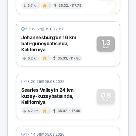
2
3.7 km
II
35.32, -117.79
20:32:52
05.08.2026
Johannesburg'un 16 km
1.3
batı-güneybatısında,
MW
Kaliforniya
1
6.2 km
I
35.33, -117.80
18:20:55
05.08.2026
Searles Valley'in 24 km
0.8
kuzey-kuzeybatısında,
MW
Kaliforniya
0
4.2 km
I
35.97, -117.49
17:14:08
05.08.2026