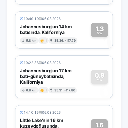
19:49:10
06.08.2026
Johannesburg'un 14 km
1.3
batısında, Kaliforniya
1
MW
5.8 km
I
35.36, -117.79
19:22:38
06.08.2026
Johannesburg'un 17 km
0.9
batı-güneybatısında,
MW
Kaliforniya
0
6.8 km
I
35.31, -117.80
14:10:15
06.08.2026
Little Lake'nin 16 km
1.6
kuzeydoğusunda,