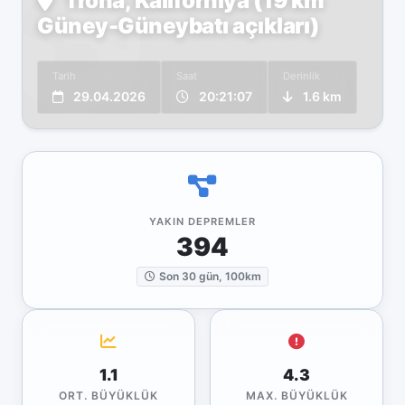
Trona, Kaliforniya (19 km
Güney-Güneybatı açıkları)
Tarih
Saat
Derinlik
29.04.2026
20:21:07
1.6 km
YAKIN DEPREMLER
394
Son 30 gün, 100km
1.1
4.3
ORT. BÜYÜKLÜK
MAX. BÜYÜKLÜK