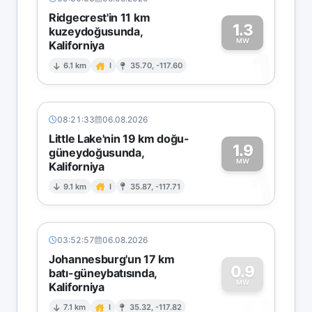
Ridgecrest'in 11 km
1.3
kuzeydoğusunda,
MW
Kaliforniya
1
6.1 km
I
35.70, -117.60
08:21:33
06.08.2026
Little Lake'nin 19 km doğu-
1.9
güneydoğusunda,
MW
Kaliforniya
1
9.1 km
I
35.87, -117.71
03:52:57
06.08.2026
Johannesburg'un 17 km
0.9
batı-güneybatısında,
MW
Kaliforniya
0
7.1 km
I
35.32, -117.82