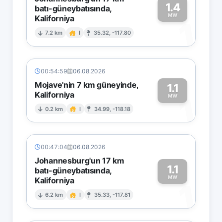
1.4
batı-güneybatısında,
MW
Kaliforniya
1
7.2 km
I
35.32, -117.80
00:54:59
06.08.2026
Mojave'nin 7 km güneyinde,
1.1
Kaliforniya
1
MW
0.2 km
I
34.99, -118.18
00:47:04
06.08.2026
Johannesburg'un 17 km
1.1
batı-güneybatısında,
MW
Kaliforniya
1
6.2 km
I
35.33, -117.81