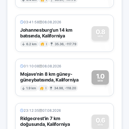
1
03:41:58
08.08.2026
Johannesburg'un 14 km
0.8
batısında, Kaliforniya
0
MW
6.2 km
I
35.36, -117.79
01:10:08
08.08.2026
Mojave'nin 8 km güney-
1.0
güneybatısında, Kaliforniya
1
MW
1.9 km
I
34.98, -118.20
23:12:35
07.08.2026
Ridgecrest'in 7 km
0.6
doğusunda, Kaliforniya
MW