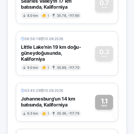
Searles Valley'in 17 km
0.7
batısında, Kaliforniya
0
MW
8.0 km
I
35.78, -117.60
06:56:18
10.08.2026
Little Lake'nin 19 km doğu-
0.3
güneydoğusunda,
MW
Kaliforniya
0
9.0 km
I
35.89, -117.70
03:45:29
10.08.2026
Johannesburg'un 14 km
1.1
batısında, Kaliforniya
1
MW
6.3 km
I
35.36, -117.79