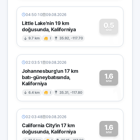
04:50:10
09.08.2026
Little Lake'nin 19 km
0.5
doğusunda, Kaliforniya
0
MW
9.7 km
I
35.92, -117.70
02:03:51
09.08.2026
Johannesburg'un 17 km
1.6
batı-güneybatısında,
MW
Kaliforniya
1
6.4 km
I
35.31, -117.80
02:03:48
09.08.2026
California City'in 17 km
1.6
doğusunda, Kaliforniya
MW