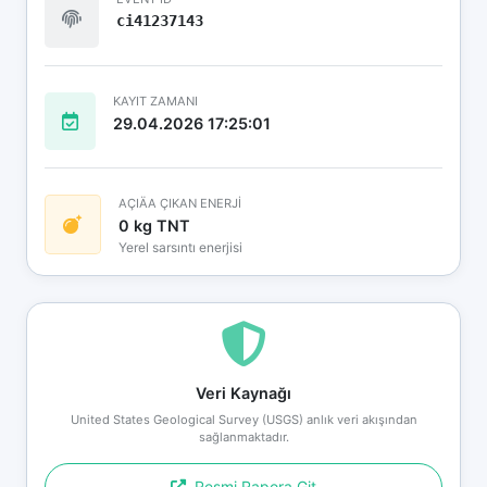
ci41237143
KAYIT ZAMANI
29.04.2026 17:25:01
AÇIÄA ÇIKAN ENERJİ
0 kg TNT
Yerel sarsıntı enerjisi
Veri Kaynağı
United States Geological Survey (USGS) anlık veri akışından
sağlanmaktadır.
Resmi Rapora Git