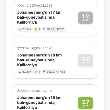
00:12:09
06.08.2026
Johannesburg'un 17 km
1.2
batı-güneybatısında,
MW
Kaliforniya
1
7.5 km
I
35.32, -117.81
23:09:32
05.08.2026
Johannesburg'un 18 km
0.9
batı-güneybatısında,
MW
Kaliforniya
0
6.2 km
I
35.32, -117.83
22:46:43
05.08.2026
Johannesburg'un 15 km
2.7
batı-güneybatısında,
MW
Kaliforniya