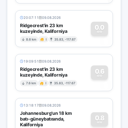
20:07:11
09.08.2026
Ridgecrest'in 23 km
0.0
kuzeyinde, Kaliforniya
0
MW
8.6 km
I
35.83, -117.67
19:09:51
09.08.2026
Ridgecrest'in 23 km
0.6
kuzeyinde, Kaliforniya
0
MW
7.6 km
I
35.83, -117.67
13:18:17
09.08.2026
Johannesburg'un 18 km
0.8
batı-güneybatısında,
MW
Kaliforniya