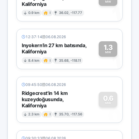
MW
Kaliforniya
1
0.9 km
I
36.02, -117.77
12:37:14
06.08.2026
Inyokern'in 27 km batısında,
1.3
Kaliforniya
1
MW
8.4 km
I
35.68, -118.11
09:45:50
06.08.2026
Ridgecrest'in 14 km
0.6
kuzeydoğusunda,
MW
Kaliforniya
0
2.3 km
I
35.70, -117.56
09:30:33
06.08.2026