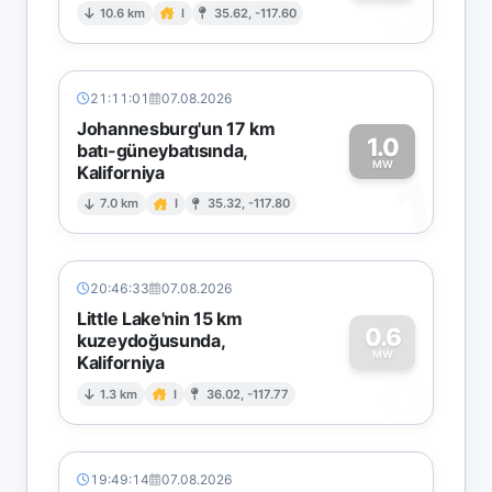
0
10.6 km
I
35.62, -117.60
21:11:01
07.08.2026
Johannesburg'un 17 km
1.0
batı-güneybatısında,
MW
Kaliforniya
1
7.0 km
I
35.32, -117.80
20:46:33
07.08.2026
Little Lake'nin 15 km
0.6
kuzeydoğusunda,
MW
Kaliforniya
0
1.3 km
I
36.02, -117.77
19:49:14
07.08.2026