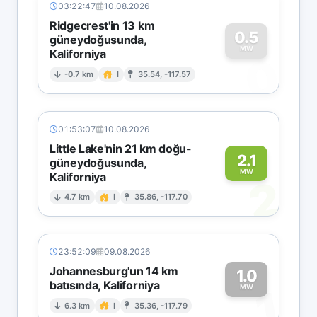
03:22:47
10.08.2026
Ridgecrest'in 13 km
0.5
güneydoğusunda,
MW
Kaliforniya
0
-0.7 km
I
35.54, -117.57
01:53:07
10.08.2026
Little Lake'nin 21 km doğu-
2.1
güneydoğusunda,
MW
Kaliforniya
2
4.7 km
I
35.86, -117.70
23:52:09
09.08.2026
Johannesburg'un 14 km
1.0
batısında, Kaliforniya
1
MW
6.3 km
I
35.36, -117.79