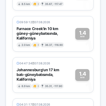
0
8.5 km
I
35.67, -117.47
09:59:12
07.08.2026
Furnace Creek'in 10 km
1.4
güney-güneybatısında,
MW
Kaliforniya
1
2.0 km
I
36.37, -116.90
04:47:34
07.08.2026
Johannesburg'un 17 km
1.4
batı-güneybatısında,
MW
Kaliforniya
1
6.9 km
I
35.31, -117.80
04:31:17
07.08.2026