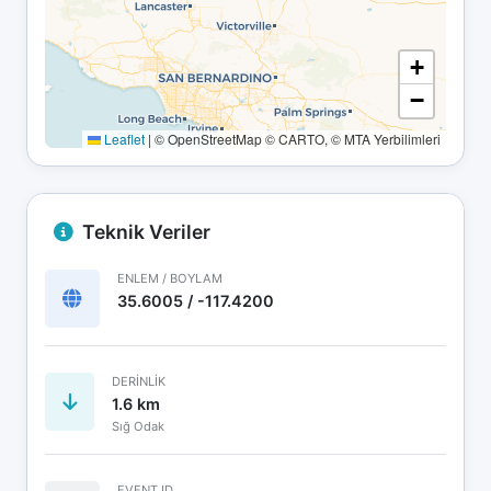
+
−
Leaflet
|
© OpenStreetMap © CARTO, © MTA Yerbilimleri
Teknik Veriler
ENLEM / BOYLAM
35.6005 / -117.4200
DERINLIK
1.6 km
Sığ Odak
EVENT ID