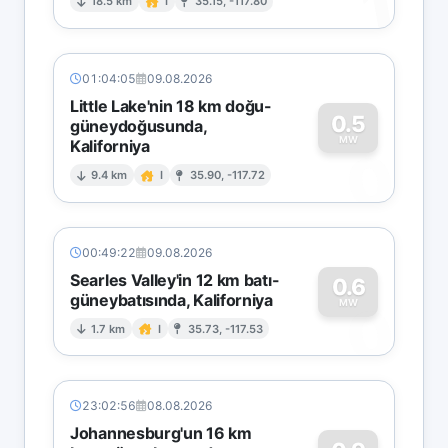
1
18.5 km
I
35.15, -117.80
01:04:05
09.08.2026
Little Lake'nin 18 km doğu-
0.5
güneydoğusunda,
MW
Kaliforniya
0
9.4 km
I
35.90, -117.72
00:49:22
09.08.2026
Searles Valley'in 12 km batı-
0.6
güneybatısında, Kaliforniya
0
MW
1.7 km
I
35.73, -117.53
23:02:56
08.08.2026
Johannesburg'un 16 km