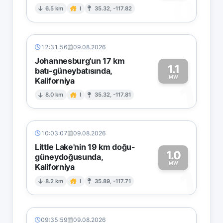
0
6.5 km
I
35.32, -117.82
12:31:56
09.08.2026
Johannesburg'un 17 km
1.1
batı-güneybatısında,
MW
Kaliforniya
1
8.0 km
I
35.32, -117.81
10:03:07
09.08.2026
Little Lake'nin 19 km doğu-
1.0
güneydoğusunda,
MW
Kaliforniya
1
8.2 km
I
35.89, -117.71
09:35:59
09.08.2026