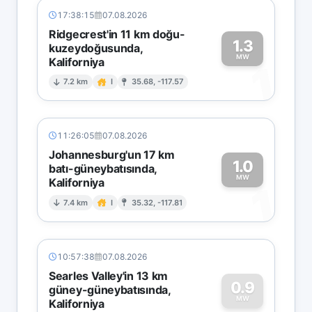
17:38:15
07.08.2026
Ridgecrest'in 11 km doğu-
1.3
kuzeydoğusunda,
MW
Kaliforniya
1
7.2 km
I
35.68, -117.57
11:26:05
07.08.2026
Johannesburg'un 17 km
1.0
batı-güneybatısında,
MW
Kaliforniya
1
7.4 km
I
35.32, -117.81
10:57:38
07.08.2026
Searles Valley'in 13 km
0.9
güney-güneybatısında,
MW
Kaliforniya