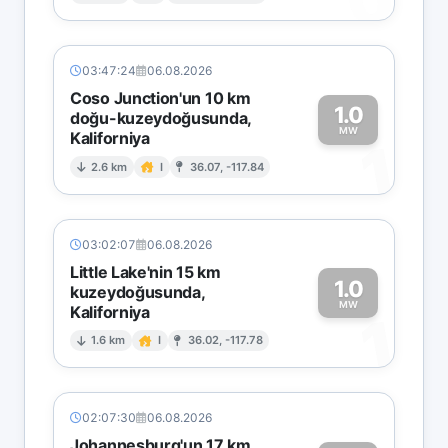
03:47:24
06.08.2026
Coso Junction'un 10 km
1.0
doğu-kuzeydoğusunda,
MW
Kaliforniya
1
2.6 km
I
36.07, -117.84
03:02:07
06.08.2026
Little Lake'nin 15 km
1.0
kuzeydoğusunda,
MW
Kaliforniya
1
1.6 km
I
36.02, -117.78
02:07:30
06.08.2026
Johannesburg'un 17 km