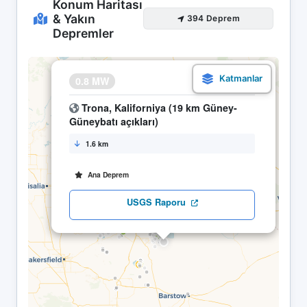
Konum Haritası
& Yakın
394 Deprem
Depremler
×
0.8 MW
29.04 20:21
Trona, Kaliforniya (19 km Güney-
Güneybatı açıkları)
1.6 km
Ana Deprem
USGS Raporu