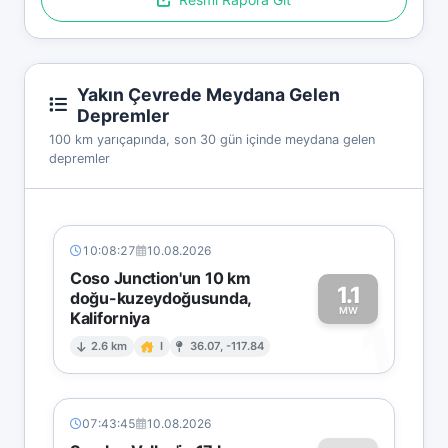
Yakın Çevrede Meydana Gelen
Depremler
100 km yarıçapında, son 30 gün içinde meydana gelen
depremler
10:08:27
10.08.2026
Coso Junction'un 10 km
1.1
doğu-kuzeydoğusunda,
MW
Kaliforniya
1
2.6 km
I
36.07, -117.84
07:43:45
10.08.2026