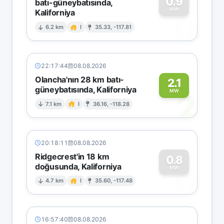
0.9
batı-güneybatısında,
MW
Kaliforniya
0
6.2 km
I
35.33, -117.81
22:17:44
08.08.2026
Olancha'nın 28 km batı-
2.1
güneybatısında, Kaliforniya
2
MW
7.1 km
I
36.16, -118.28
20:18:11
08.08.2026
Ridgecrest'in 18 km
0.8
doğusunda, Kaliforniya
0
MW
4.7 km
I
35.60, -117.48
16:57:40
08.08.2026