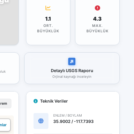
1.1
4.3
ORT.
MAX.
BÜYÜKLÜK
BÜYÜKLÜK
Detaylı USGS Raporu
uluk
Orjinal kaynağı inceleyin
Teknik Veriler
prem
ENLEM / BOYLAM
35.9002 / -117.7393