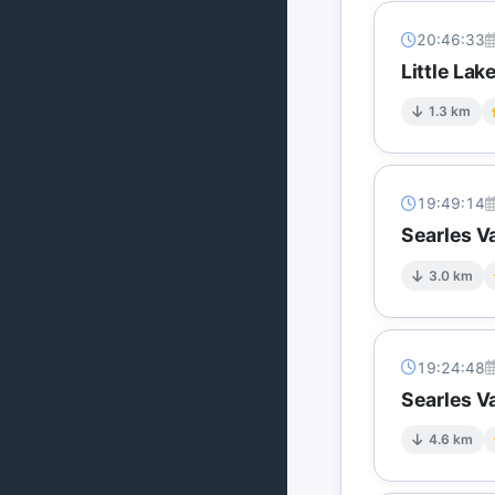
20:46:33
Little Lak
1.3 km
19:49:14
Searles Va
3.0 km
19:24:48
Searles Va
4.6 km