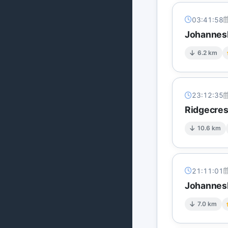
03:41:58
Johannesb
6.2 km
23:12:35
Ridgecres
10.6 km
21:11:01
Johannesb
7.0 km