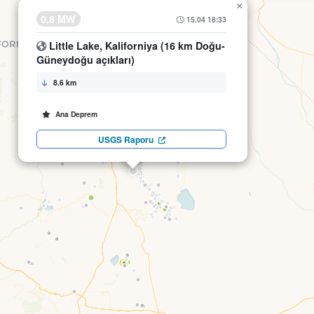
×
0.8 MW
15.04 18:33
Little Lake, Kaliforniya (16 km Doğu-
Güneydoğu açıkları)
8.6 km
Ana Deprem
USGS Raporu