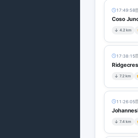
17:49:58
Coso Junc
4.2 km
17:38:15
Ridgecres
7.2 km
11:26:05
Johannesb
7.4 km