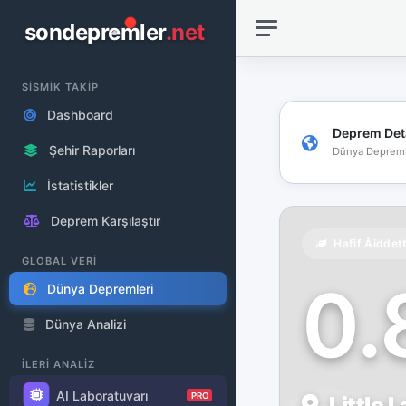
sondepremler
.net
SİSMİK TAKİP
Dashboard
Deprem Det
Şehir Raporları
Dünya Depreml
İstatistikler
Deprem Karşılaştır
Hafif Åiddet
GLOBAL VERİ
0
Dünya Depremleri
Dünya Analizi
İLERİ ANALİZ
AI Laboratuvarı
PRO
Little 