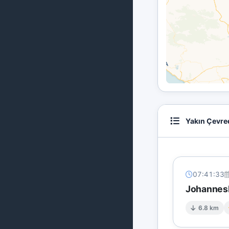
Yakın Çevre
07:41:33
Johannesb
6.8 km