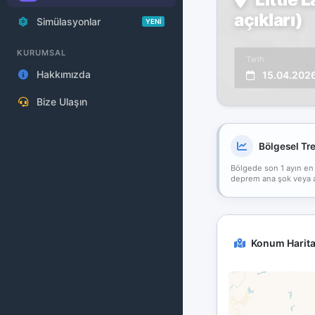
açıkları)
Simülasyonlar
YENİ
KURUMSAL
Tarih
Hakkımızda
15.04.202
Bize Ulaşın
Bölgesel Tr
Bölgede son 1 ayın en
deprem ana şok veya art
Konum Harita