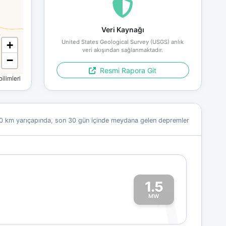
Veri Kaynağı
United States Geological Survey (USGS) anlık
+
veri akışından sağlanmaktadır.
−
Resmi Rapora Git
limleri
0 km yarıçapında, son 30 gün içinde meydana gelen depremler
1.5
1
MW