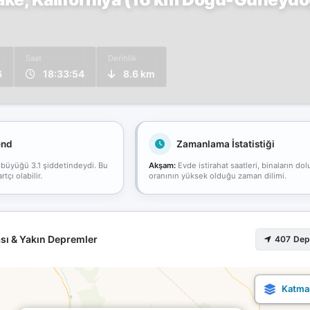
Saat
Derinlik
6
18:33:54
8.6 km
end
Zamanlama İstatistiği
 büyüğü 3.1 şiddetindeydi. Bu
Akşam:
Evde istirahat saatleri, binaların dol
çı olabilir.
oranının yüksek olduğu zaman dilimi.
sı & Yakın Depremler
407 De