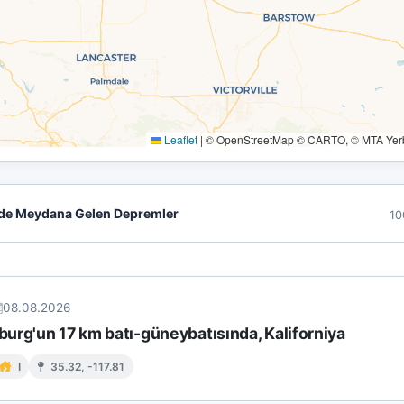
Leaflet
|
© OpenStreetMap © CARTO, © MTA Yerbi
de Meydana Gelen Depremler
10
08.08.2026
urg'un 17 km batı-güneybatısında, Kaliforniya
I
35.32, -117.81