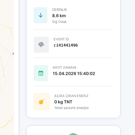
DERINLIK
8.6 km
Sığ Odak
EVENT ID
ci41441496
KAYIT ZAMANI
15.04.2026 15:40:02
AÇIÄA ÇIKAN ENERJİ
0 kg TNT
Yerel sarsıntı enerjisi