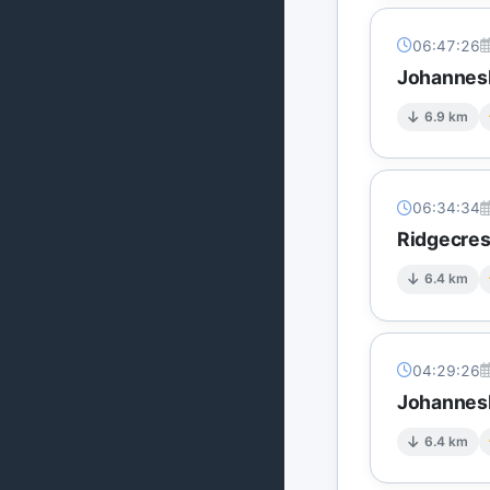
06:47:26
Johannesb
6.9 km
06:34:34
Ridgecres
6.4 km
04:29:26
Johannesb
6.4 km