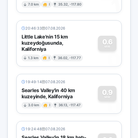
1
7.0 km
I
35.32, -117.80
20:46:33
07.08.2026
Little Lake'nin 15 km
0.6
kuzeydoğusunda,
MW
Kaliforniya
0
1.3 km
I
36.02, -117.77
19:49:14
07.08.2026
Searles Valley'in 40 km
0.9
kuzeyinde, Kaliforniya
0
MW
3.0 km
I
36.13, -117.47
19:24:48
07.08.2026
Searles Valley'in 18 km batı-