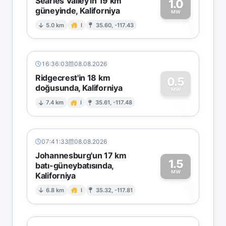
Searles Valley'in 19 km
1.0
güneyinde, Kaliforniya
1
MW
5.0 km
I
35.60, -117.43
16:36:03
08.08.2026
Ridgecrest'in 18 km
0.5
doğusunda, Kaliforniya
0
MW
7.4 km
I
35.61, -117.48
07:41:33
08.08.2026
Johannesburg'un 17 km
1.5
batı-güneybatısında,
MW
Kaliforniya
1
6.8 km
I
35.32, -117.81