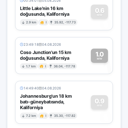
00:34:01
05.08.2026
Little Lake'nin 16 km
0.6
doğusunda, Kaliforniya
0
MW
2.9 km
I
35.92, -117.73
23:49:18
04.08.2026
Coso Junction'un 15 km
1.0
doğusunda, Kaliforniya
1
MW
1.7 km
I
36.04, -117.78
14:49:40
04.08.2026
Johannesburg'un 18 km
0.9
batı-güneybatısında,
MW
Kaliforniya
0
7.2 km
I
35.30, -117.82