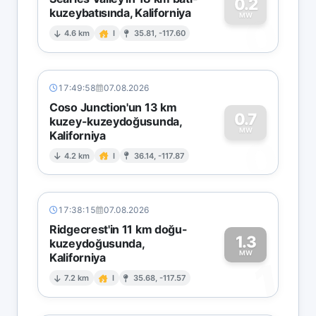
0.2
kuzeybatısında, Kaliforniya
0
MW
4.6 km
I
35.81, -117.60
17:49:58
07.08.2026
Coso Junction'un 13 km
0.7
kuzey-kuzeydoğusunda,
MW
Kaliforniya
0
4.2 km
I
36.14, -117.87
17:38:15
07.08.2026
Ridgecrest'in 11 km doğu-
1.3
kuzeydoğusunda,
MW
Kaliforniya
1
7.2 km
I
35.68, -117.57