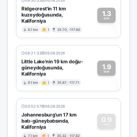
09:30:33
06.08.2026
Ridgecrest'in 11 km
1.3
kuzeydoğusunda,
MW
Kaliforniya
1
6.1 km
I
35.70, -117.60
08:21:33
06.08.2026
Little Lake'nin 19 km doğu-
1.9
güneydoğusunda,
MW
Kaliforniya
1
9.1 km
I
35.87, -117.71
03:52:57
06.08.2026
Johannesburg'un 17 km
0.9
batı-güneybatısında,
MW
Kaliforniya
7.1 km
I
35.32, -117.82