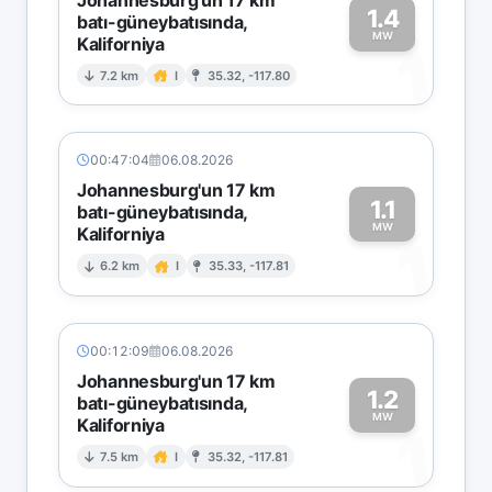
1.4
batı-güneybatısında,
MW
Kaliforniya
1
7.2 km
I
35.32, -117.80
00:47:04
06.08.2026
Johannesburg'un 17 km
1.1
batı-güneybatısında,
MW
Kaliforniya
1
6.2 km
I
35.33, -117.81
00:12:09
06.08.2026
Johannesburg'un 17 km
1.2
batı-güneybatısında,
MW
Kaliforniya
1
7.5 km
I
35.32, -117.81