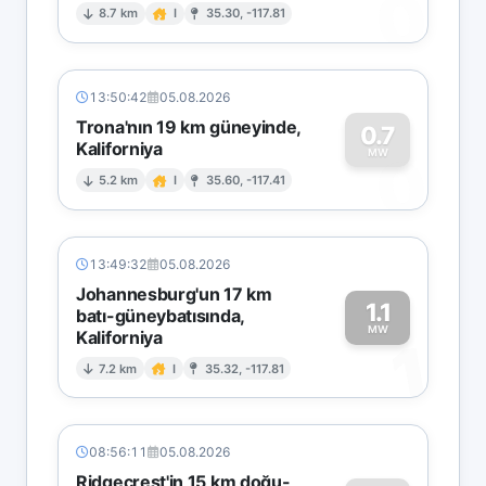
0
8.7 km
I
35.30, -117.81
13:50:42
05.08.2026
Trona'nın 19 km güneyinde,
0.7
Kaliforniya
0
MW
5.2 km
I
35.60, -117.41
13:49:32
05.08.2026
Johannesburg'un 17 km
1.1
batı-güneybatısında,
MW
Kaliforniya
1
7.2 km
I
35.32, -117.81
08:56:11
05.08.2026
Ridgecrest'in 15 km doğu-