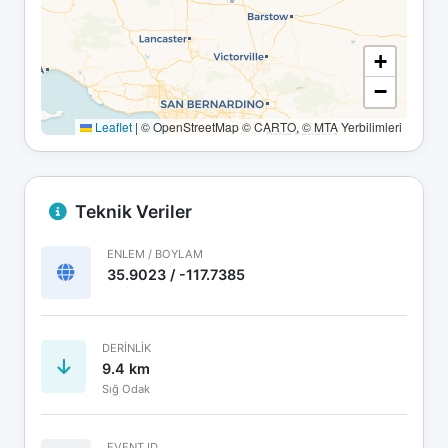
+
−
Leaflet
|
© OpenStreetMap © CARTO, © MTA Yerbilimleri
Teknik Veriler
ENLEM / BOYLAM
35.9023 / -117.7385
DERINLIK
9.4 km
Sığ Odak
EVENT ID