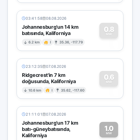
03:41:58
08.08.2026
Johannesburg'un 14 km
0.8
batısında, Kaliforniya
0
MW
6.2 km
I
35.36, -117.79
23:12:35
07.08.2026
Ridgecrest'in 7 km
0.6
doğusunda, Kaliforniya
0
MW
10.6 km
I
35.62, -117.60
21:11:01
07.08.2026
Johannesburg'un 17 km
1.0
batı-güneybatısında,
MW
Kaliforniya