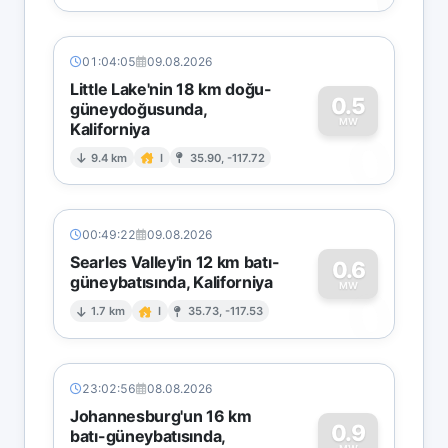
01:04:05
09.08.2026
Little Lake'nin 18 km doğu-
0.5
güneydoğusunda,
MW
Kaliforniya
0
9.4 km
I
35.90, -117.72
00:49:22
09.08.2026
Searles Valley'in 12 km batı-
0.6
güneybatısında, Kaliforniya
0
MW
1.7 km
I
35.73, -117.53
23:02:56
08.08.2026
Johannesburg'un 16 km
0.9
batı-güneybatısında,