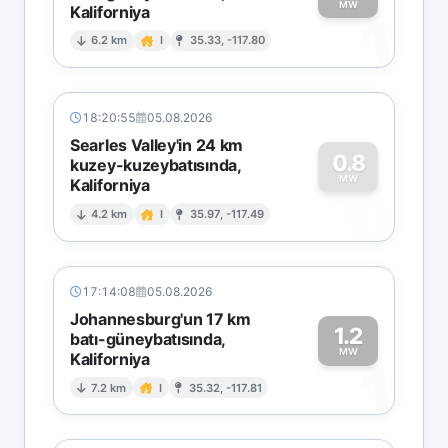
MW
Kaliforniya
1
6.2 km
I
35.33, -117.80
18:20:55
05.08.2026
Searles Valley'in 24 km
0.8
kuzey-kuzeybatısında,
MW
Kaliforniya
0
4.2 km
I
35.97, -117.49
17:14:08
05.08.2026
Johannesburg'un 17 km
1.2
batı-güneybatısında,
MW
Kaliforniya
1
7.2 km
I
35.32, -117.81