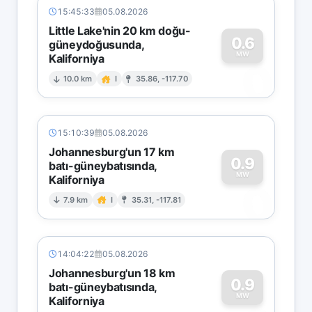
15:45:33
05.08.2026
Little Lake'nin 20 km doğu-
0.6
güneydoğusunda,
MW
Kaliforniya
0
10.0 km
I
35.86, -117.70
15:10:39
05.08.2026
Johannesburg'un 17 km
0.9
batı-güneybatısında,
MW
Kaliforniya
0
7.9 km
I
35.31, -117.81
14:04:22
05.08.2026
Johannesburg'un 18 km
0.9
batı-güneybatısında,
MW
Kaliforniya