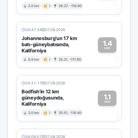
1
2.0 km
I
36.37, -116.90
04:47:34
07.08.2026
Johannesburg'un 17 km
1.4
batı-güneybatısında,
MW
Kaliforniya
1
6.9 km
I
35.31, -117.80
04:31:17
07.08.2026
Bodfish'in 12 km
1.1
güneydoğusunda,
MW
Kaliforniya
1
3.0 km
I
35.51, -118.40
04:09:01
07.08.2026