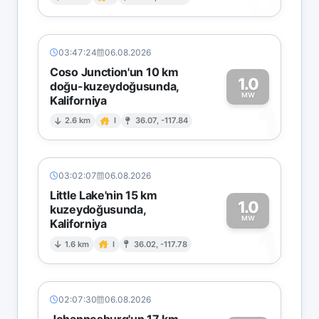
0
03:47:24
06.08.2026
Coso Junction'un 10 km
1.0
doğu-kuzeydoğusunda,
MW
Kaliforniya
1
2.6 km
I
36.07, -117.84
03:02:07
06.08.2026
Little Lake'nin 15 km
1.0
kuzeydoğusunda,
MW
Kaliforniya
1
1.6 km
I
36.02, -117.78
02:07:30
06.08.2026
Johannesburg'un 17 km