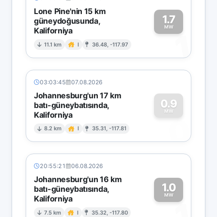
Lone Pine'nin 15 km
1.7
güneydoğusunda,
MW
Kaliforniya
1
11.1 km
I
36.48, -117.97
03:03:45
07.08.2026
Johannesburg'un 17 km
0.9
batı-güneybatısında,
MW
Kaliforniya
0
8.2 km
I
35.31, -117.81
20:55:21
06.08.2026
Johannesburg'un 16 km
1.0
batı-güneybatısında,
MW
Kaliforniya
1
7.5 km
I
35.32, -117.80