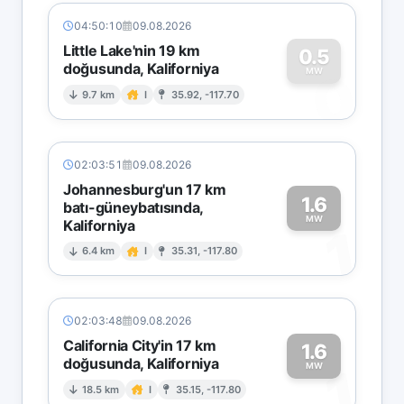
04:50:10
09.08.2026
Little Lake'nin 19 km
0.5
doğusunda, Kaliforniya
0
MW
9.7 km
I
35.92, -117.70
02:03:51
09.08.2026
Johannesburg'un 17 km
1.6
batı-güneybatısında,
MW
Kaliforniya
1
6.4 km
I
35.31, -117.80
02:03:48
09.08.2026
California City'in 17 km
1.6
doğusunda, Kaliforniya
1
MW
18.5 km
I
35.15, -117.80