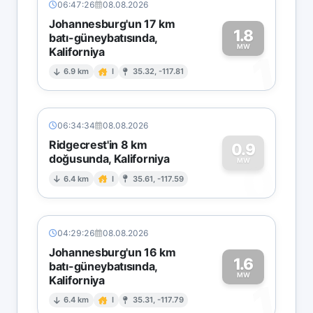
06:47:26
08.08.2026
Johannesburg'un 17 km
1.8
batı-güneybatısında,
MW
Kaliforniya
1
6.9 km
I
35.32, -117.81
06:34:34
08.08.2026
Ridgecrest'in 8 km
0.9
doğusunda, Kaliforniya
0
MW
6.4 km
I
35.61, -117.59
04:29:26
08.08.2026
Johannesburg'un 16 km
1.6
batı-güneybatısında,
MW
Kaliforniya
1
6.4 km
I
35.31, -117.79