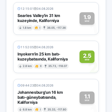
12:15:01
04.08.2026
Searles Valley'in 31 km
1.9
kuzeyinde, Kaliforniya
1
MW
1.8 km
I
36.05, -117.36
11:52:05
04.08.2026
Inyokern'in 25 km batı-
2.5
kuzeybatısında, Kaliforniya
2
MW
2.8 km
II
35.73, -118.07
09:44:23
04.08.2026
Johannesburg'un 16 km
1.1
batı-güneybatısında,
MW
Kaliforniya
1
6.8 km
I
35.33, -117.80