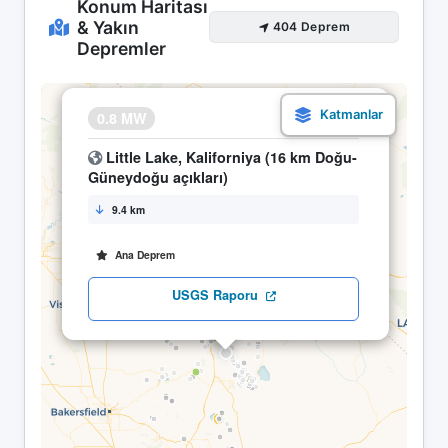
Konum Haritası
& Yakın
404 Deprem
Depremler
×
0.8 MW
13.04 09:30
Little Lake, Kaliforniya (16 km Doğu-
Güneydoğu açıkları)
9.4 km
Ana Deprem
USGS Raporu