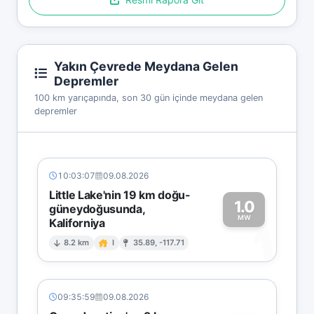
Yakın Çevrede Meydana Gelen
Depremler
100 km yarıçapında, son 30 gün içinde meydana gelen
depremler
10:03:07
09.08.2026
Little Lake'nin 19 km doğu-
1.0
güneydoğusunda,
MW
Kaliforniya
1
8.2 km
I
35.89, -117.71
09:35:59
09.08.2026