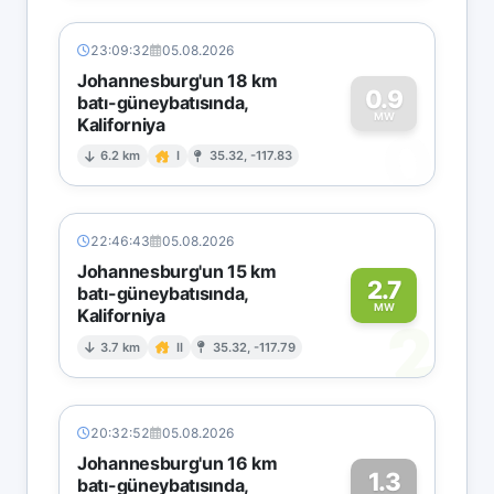
23:09:32
05.08.2026
Johannesburg'un 18 km
0.9
batı-güneybatısında,
MW
Kaliforniya
0
6.2 km
I
35.32, -117.83
22:46:43
05.08.2026
Johannesburg'un 15 km
2.7
batı-güneybatısında,
MW
Kaliforniya
2
3.7 km
II
35.32, -117.79
20:32:52
05.08.2026
Johannesburg'un 16 km
1.3
batı-güneybatısında,