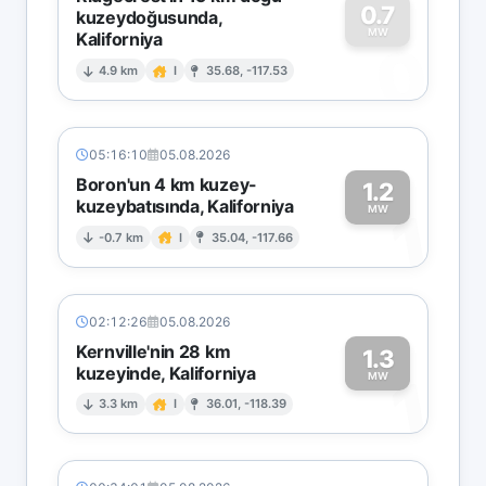
0.7
kuzeydoğusunda,
MW
Kaliforniya
0
4.9 km
I
35.68, -117.53
05:16:10
05.08.2026
Boron'un 4 km kuzey-
1.2
kuzeybatısında, Kaliforniya
1
MW
-0.7 km
I
35.04, -117.66
02:12:26
05.08.2026
Kernville'nin 28 km
1.3
kuzeyinde, Kaliforniya
1
MW
3.3 km
I
36.01, -118.39