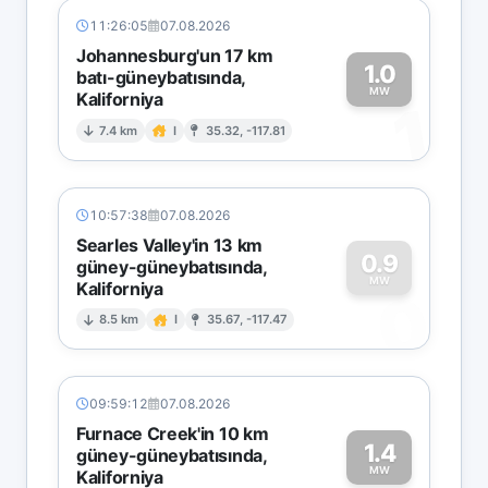
11:26:05
07.08.2026
Johannesburg'un 17 km
1.0
batı-güneybatısında,
MW
Kaliforniya
1
7.4 km
I
35.32, -117.81
10:57:38
07.08.2026
Searles Valley'in 13 km
0.9
güney-güneybatısında,
MW
Kaliforniya
0
8.5 km
I
35.67, -117.47
09:59:12
07.08.2026
Furnace Creek'in 10 km
1.4
güney-güneybatısında,
MW
Kaliforniya