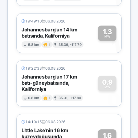
19:49:10
06.08.2026
Johannesburg'un 14 km
1.3
batısında, Kaliforniya
1
MW
5.8 km
I
35.36, -117.79
19:22:38
06.08.2026
Johannesburg'un 17 km
0.9
batı-güneybatısında,
MW
Kaliforniya
0
6.8 km
I
35.31, -117.80
14:10:15
06.08.2026
Little Lake'nin 16 km
1.6
kuzeydoğusunda,