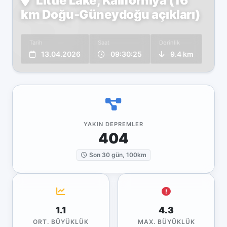
Little Lake, Kaliforniya (16
km Doğu-Güneydoğu açıkları)
Tarih
Saat
Derinlik
13.04.2026
09:30:25
9.4 km
YAKIN DEPREMLER
404
Son 30 gün, 100km
1.1
4.3
ORT. BÜYÜKLÜK
MAX. BÜYÜKLÜK