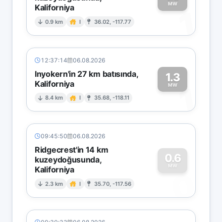
MW
Kaliforniya
1
0.9 km
I
36.02, -117.77
12:37:14
06.08.2026
Inyokern'in 27 km batısında,
1.3
Kaliforniya
1
MW
8.4 km
I
35.68, -118.11
09:45:50
06.08.2026
Ridgecrest'in 14 km
0.6
kuzeydoğusunda,
MW
Kaliforniya
0
2.3 km
I
35.70, -117.56