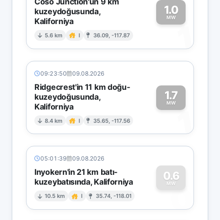
Coso Junction'un 9 km
1.0
kuzeydoğusunda,
MW
Kaliforniya
1
5.6 km
I
36.09, -117.87
09:23:50
09.08.2026
Ridgecrest'in 11 km doğu-
1.7
kuzeydoğusunda,
MW
Kaliforniya
1
8.4 km
I
35.65, -117.56
05:01:39
09.08.2026
Inyokern'in 21 km batı-
0.6
kuzeybatısında, Kaliforniya
0
MW
10.5 km
I
35.74, -118.01