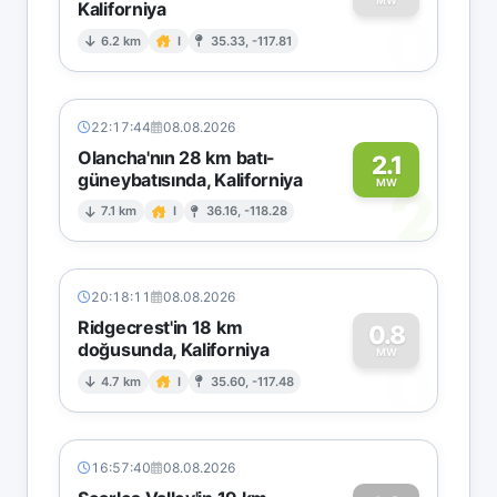
MW
Kaliforniya
0
6.2 km
I
35.33, -117.81
22:17:44
08.08.2026
Olancha'nın 28 km batı-
2.1
güneybatısında, Kaliforniya
2
MW
7.1 km
I
36.16, -118.28
20:18:11
08.08.2026
Ridgecrest'in 18 km
0.8
doğusunda, Kaliforniya
0
MW
4.7 km
I
35.60, -117.48
16:57:40
08.08.2026