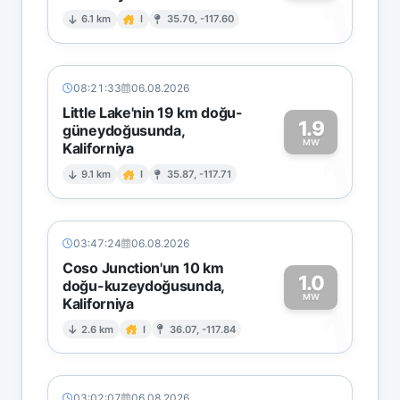
1
6.1 km
I
35.70, -117.60
08:21:33
06.08.2026
Little Lake'nin 19 km doğu-
1.9
güneydoğusunda,
MW
Kaliforniya
1
9.1 km
I
35.87, -117.71
03:47:24
06.08.2026
Coso Junction'un 10 km
1.0
doğu-kuzeydoğusunda,
MW
Kaliforniya
1
2.6 km
I
36.07, -117.84
03:02:07
06.08.2026