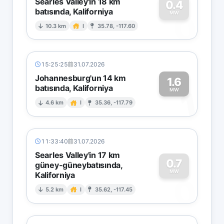
Searles Valley'in 18 km
0.4
batısında, Kaliforniya
0
MW
10.3 km
I
35.78, -117.60
15:25:25
31.07.2026
Johannesburg'un 14 km
1.6
batısında, Kaliforniya
1
MW
4.6 km
I
35.36, -117.79
11:33:40
31.07.2026
Searles Valley'in 17 km
0.7
güney-güneybatısında,
MW
Kaliforniya
0
5.2 km
I
35.62, -117.45