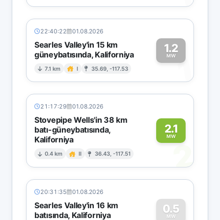
22:40:22
01.08.2026
Searles Valley'in 15 km
1.2
güneybatısında, Kaliforniya
1
MW
7.1 km
I
35.69, -117.53
21:17:29
01.08.2026
Stovepipe Wells'in 38 km
2.1
batı-güneybatısında,
MW
Kaliforniya
2
0.4 km
II
36.43, -117.51
20:31:35
01.08.2026
Searles Valley'in 16 km
0.5
batısında, Kaliforniya
MW