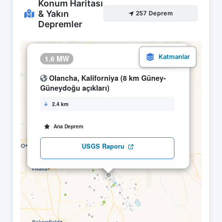
Konum Haritası
& Yakın
257 Deprem
Depremler
×
1.6 MW
20.04 13:58
Olancha, Kaliforniya (8 km Güney-
Güneydoğu açıkları)
2.4 km
Ana Deprem
USGS Raporu