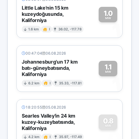
Little Lake'nin 15 km
1.0
kuzeydoğusunda,
MW
Kaliforniya
1
1.6 km
I
36.02, -117.78
00:47:04
06.08.2026
Johannesburg'un 17 km
1.1
batı-güneybatısında,
MW
Kaliforniya
1
6.2 km
I
35.33, -117.81
18:20:55
05.08.2026
Searles Valley'in 24 km
0.8
kuzey-kuzeybatısında,
MW
Kaliforniya
0
4.2 km
I
35.97, -117.49