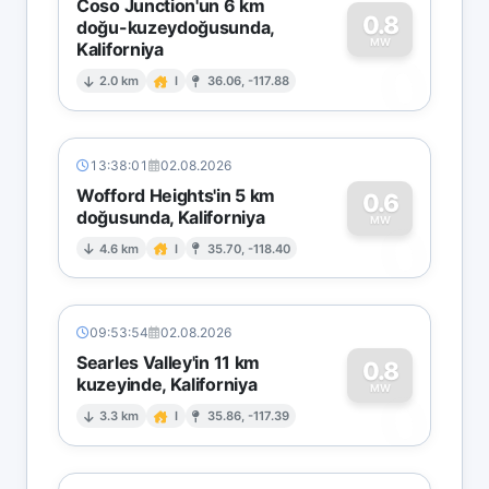
Coso Junction'un 6 km
0.8
doğu-kuzeydoğusunda,
MW
Kaliforniya
0
2.0 km
I
36.06, -117.88
13:38:01
02.08.2026
Wofford Heights'in 5 km
0.6
doğusunda, Kaliforniya
0
MW
4.6 km
I
35.70, -118.40
09:53:54
02.08.2026
Searles Valley'in 11 km
0.8
kuzeyinde, Kaliforniya
0
MW
3.3 km
I
35.86, -117.39