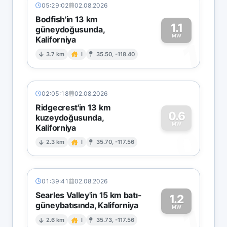
05:29:02
02.08.2026
Bodfish'in 13 km
1.1
güneydoğusunda,
MW
Kaliforniya
1
3.7 km
I
35.50, -118.40
02:05:18
02.08.2026
Ridgecrest'in 13 km
0.6
kuzeydoğusunda,
MW
Kaliforniya
0
2.3 km
I
35.70, -117.56
01:39:41
02.08.2026
Searles Valley'in 15 km batı-
1.2
güneybatısında, Kaliforniya
1
MW
2.6 km
I
35.73, -117.56