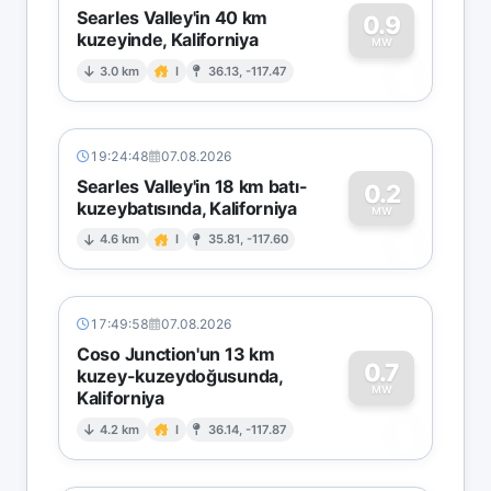
Searles Valley'in 40 km
0.9
kuzeyinde, Kaliforniya
0
MW
3.0 km
I
36.13, -117.47
19:24:48
07.08.2026
Searles Valley'in 18 km batı-
0.2
kuzeybatısında, Kaliforniya
0
MW
4.6 km
I
35.81, -117.60
17:49:58
07.08.2026
Coso Junction'un 13 km
0.7
kuzey-kuzeydoğusunda,
MW
Kaliforniya
0
4.2 km
I
36.14, -117.87