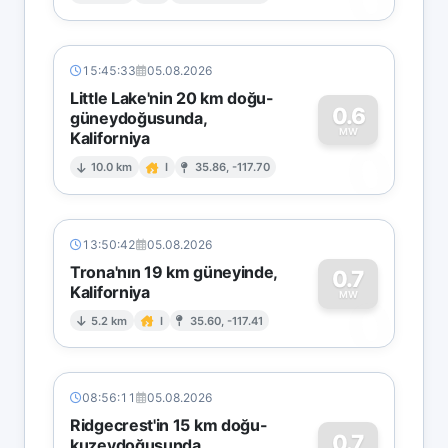
15:45:33
05.08.2026
Little Lake'nin 20 km doğu-
0.6
güneydoğusunda,
MW
Kaliforniya
0
10.0 km
I
35.86, -117.70
13:50:42
05.08.2026
Trona'nın 19 km güneyinde,
0.7
Kaliforniya
0
MW
5.2 km
I
35.60, -117.41
08:56:11
05.08.2026
Ridgecrest'in 15 km doğu-
0.7
kuzeydoğusunda,