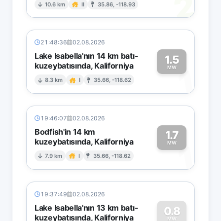
2
10.6 km
II
35.86, -118.93
21:48:36
02.08.2026
Lake Isabella'nın 14 km batı-
1.5
kuzeybatısında, Kaliforniya
1
MW
8.3 km
I
35.66, -118.62
19:46:07
02.08.2026
Bodfish'in 14 km
1.7
kuzeybatısında, Kaliforniya
1
MW
7.9 km
I
35.66, -118.62
19:37:49
02.08.2026
Lake Isabella'nın 13 km batı-
0.8
kuzeybatısında, Kaliforniya
MW