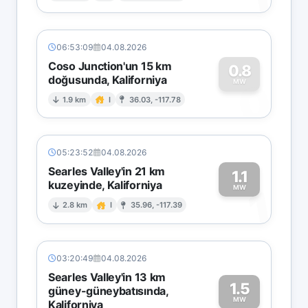
06:53:09
04.08.2026
Coso Junction'un 15 km
0.8
doğusunda, Kaliforniya
0
MW
1.9 km
I
36.03, -117.78
05:23:52
04.08.2026
Searles Valley'in 21 km
1.1
kuzeyinde, Kaliforniya
1
MW
2.8 km
I
35.96, -117.39
03:20:49
04.08.2026
Searles Valley'in 13 km
1.5
güney-güneybatısında,
MW
Kaliforniya