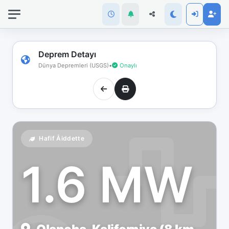
İnternet
bağlantınız
koptu!
Çevrimdışı
Deprem Detayı
moddasınız.
Dünya Depremleri (USGS)
•
Onaylı
Hafif Åiddette
1.6 MW