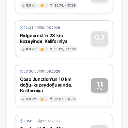
0
5.5 km
I
35.76, -117.59
12:31:40
01.08.2026
Ridgecrest'in 23 km
0.3
kuzeyinde, Kaliforniya
0
MW
8.8 km
I
35.83, -117.66
03:30:03
01.08.2026
Coso Junction'un 10 km
1.1
doğu-kuzeydoğusunda,
MW
Kaliforniya
1
2.4 km
I
36.07, -117.84
18:45:36
31.07.2026