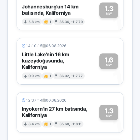
Johannesburg'un 14 km
1.3
batısında, Kaliforniya
1
MW
5.8 km
I
35.36, -117.79
14:10:15
06.08.2026
Little Lake'nin 16 km
1.6
kuzeydoğusunda,
MW
Kaliforniya
1
0.9 km
I
36.02, -117.77
12:37:14
06.08.2026
Inyokern'in 27 km batısında,
1.3
Kaliforniya
1
MW
8.4 km
I
35.68, -118.11