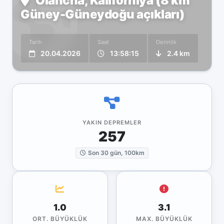
Olancha, Kaliforniya (8 km
Güney-Güneydoğu açıkları)
Tarih
Saat
Derinlik
20.04.2026
13:58:15
2.4 km
YAKIN DEPREMLER
257
Son 30 gün, 100km
1.0
3.1
ORT. BÜYÜKLÜK
MAX. BÜYÜKLÜK