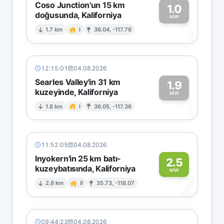
Coso Junction'un 15 km
1.0
doğusunda, Kaliforniya
1
MW
1.7 km
I
36.04, -117.78
12:15:01
04.08.2026
Searles Valley'in 31 km
1.9
kuzeyinde, Kaliforniya
1
MW
1.8 km
I
36.05, -117.36
11:52:05
04.08.2026
Inyokern'in 25 km batı-
2.5
kuzeybatısında, Kaliforniya
2
MW
2.8 km
II
35.73, -118.07
09:44:23
04.08.2026