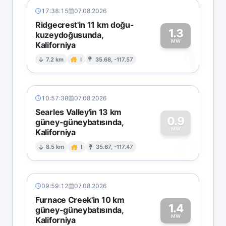
17:38:15
07.08.2026
Ridgecrest'in 11 km doğu-
1.3
kuzeydoğusunda,
MW
Kaliforniya
1
7.2 km
I
35.68, -117.57
10:57:38
07.08.2026
Searles Valley'in 13 km
0.9
güney-güneybatısında,
MW
Kaliforniya
0
8.5 km
I
35.67, -117.47
09:59:12
07.08.2026
Furnace Creek'in 10 km
1.4
güney-güneybatısında,
MW
Kaliforniya