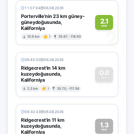
11:07:04
06.08.2026
Porterville'nin 23 km güney-
2.1
güneydoğusunda,
MW
Kaliforniya
2
10.9 km
I
35.87, -118.93
09:45:50
06.08.2026
Ridgecrest'in 14 km
0.6
kuzeydoğusunda,
MW
Kaliforniya
0
2.3 km
I
35.70, -117.56
09:30:33
06.08.2026
Ridgecrest'in 11 km
1.3
kuzeydoğusunda,
MW
Kaliforniya