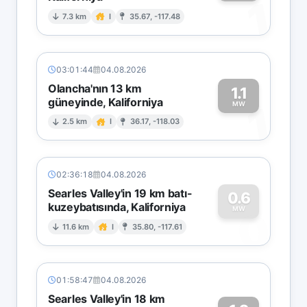
1
7.3 km
I
35.67, -117.48
03:01:44
04.08.2026
Olancha'nın 13 km
1.1
güneyinde, Kaliforniya
1
MW
2.5 km
I
36.17, -118.03
02:36:18
04.08.2026
Searles Valley'in 19 km batı-
0.6
kuzeybatısında, Kaliforniya
0
MW
11.6 km
I
35.80, -117.61
01:58:47
04.08.2026
Searles Valley'in 18 km