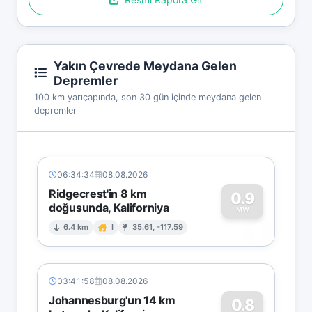
Yakın Çevrede Meydana Gelen
Depremler
100 km yarıçapında, son 30 gün içinde meydana gelen
depremler
06:34:34
08.08.2026
Ridgecrest'in 8 km
0.9
doğusunda, Kaliforniya
0
MW
6.4 km
I
35.61, -117.59
03:41:58
08.08.2026
Johannesburg'un 14 km
0.8