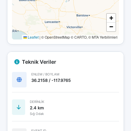
+
−
Leaflet
|
© OpenStreetMap © CARTO, © MTA Yerbilimleri
Teknik Veriler
ENLEM / BOYLAM
36.2158 / -117.9765
DERINLIK
2.4 km
Sığ Odak
EVENT ID