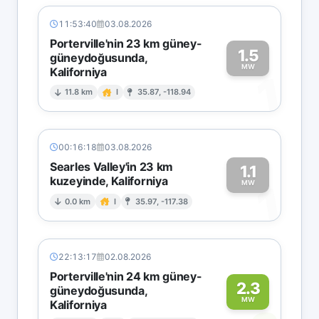
11:53:40
03.08.2026
Porterville'nin 23 km güney-
1.5
güneydoğusunda,
MW
Kaliforniya
1
11.8 km
I
35.87, -118.94
00:16:18
03.08.2026
Searles Valley'in 23 km
1.1
kuzeyinde, Kaliforniya
1
MW
0.0 km
I
35.97, -117.38
22:13:17
02.08.2026
Porterville'nin 24 km güney-
2.3
güneydoğusunda,
MW
Kaliforniya