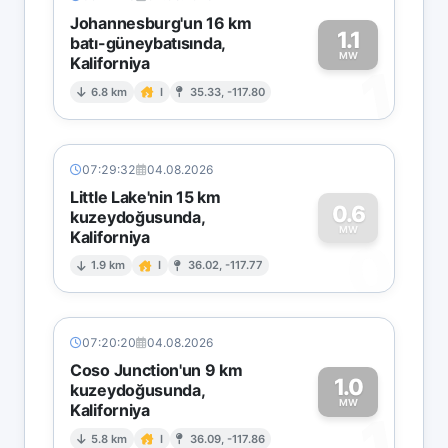
Johannesburg'un 16 km
1.1
batı-güneybatısında,
MW
Kaliforniya
1
6.8 km
I
35.33, -117.80
07:29:32
04.08.2026
Little Lake'nin 15 km
0.6
kuzeydoğusunda,
MW
Kaliforniya
0
1.9 km
I
36.02, -117.77
07:20:20
04.08.2026
Coso Junction'un 9 km
1.0
kuzeydoğusunda,
MW
Kaliforniya
1
5.8 km
I
36.09, -117.86