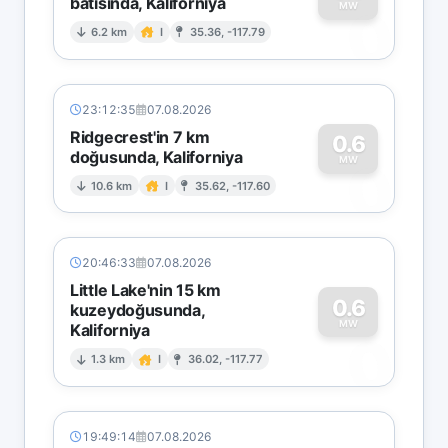
batısında, Kaliforniya
0
MW
6.2 km
I
35.36, -117.79
23:12:35
07.08.2026
Ridgecrest'in 7 km
0.6
doğusunda, Kaliforniya
0
MW
10.6 km
I
35.62, -117.60
20:46:33
07.08.2026
Little Lake'nin 15 km
0.6
kuzeydoğusunda,
MW
Kaliforniya
0
1.3 km
I
36.02, -117.77
19:49:14
07.08.2026