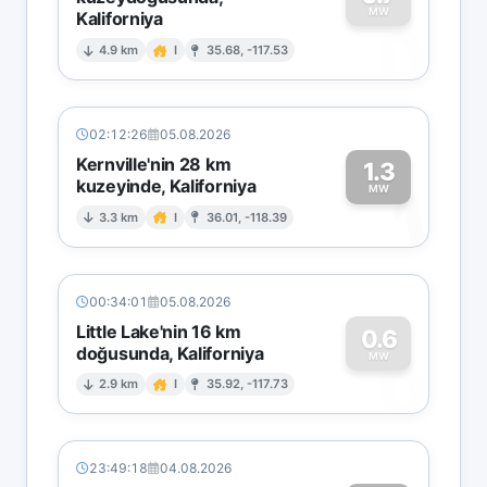
MW
Kaliforniya
0
4.9 km
I
35.68, -117.53
02:12:26
05.08.2026
Kernville'nin 28 km
1.3
kuzeyinde, Kaliforniya
1
MW
3.3 km
I
36.01, -118.39
00:34:01
05.08.2026
Little Lake'nin 16 km
0.6
doğusunda, Kaliforniya
0
MW
2.9 km
I
35.92, -117.73
23:49:18
04.08.2026