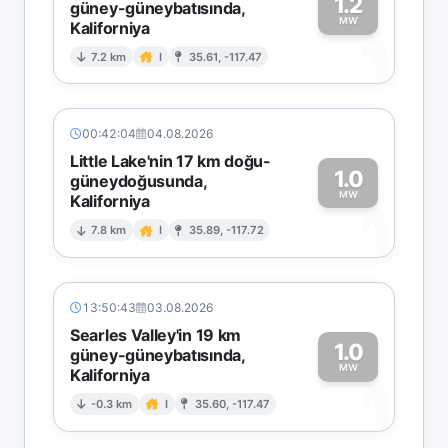
1.2
güney-güneybatısında,
MW
Kaliforniya
1
7.2 km
I
35.61, -117.47
00:42:04
04.08.2026
Little Lake'nin 17 km doğu-
1.0
güneydoğusunda,
MW
Kaliforniya
1
7.8 km
I
35.89, -117.72
13:50:43
03.08.2026
Searles Valley'in 19 km
1.0
güney-güneybatısında,
MW
Kaliforniya
1
-0.3 km
I
35.60, -117.47