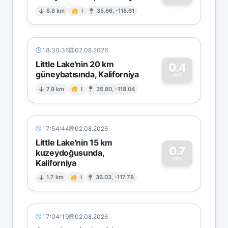
0
8.8 km
I
35.66, -118.61
18:30:36
02.08.2026
Little Lake'nin 20 km
0.4
güneybatısında, Kaliforniya
0
MW
7.9 km
I
35.80, -118.04
17:54:44
02.08.2026
Little Lake'nin 15 km
0.7
kuzeydoğusunda,
MW
Kaliforniya
0
1.7 km
I
36.03, -117.78
17:04:19
02.08.2026