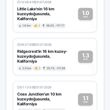
10:26:41
31.07.2026
Little Lake'nin 16 km
1.0
kuzeydoğusunda,
MW
Kaliforniya
1
1.6 km
I
36.03, -117.77
09:27:09
31.07.2026
Ridgecrest'in 16 km kuzey-
1.3
kuzeydoğusunda,
MW
Kaliforniya
1
2.9 km
I
35.75, -117.58
01:13:53
31.07.2026
Coso Junction'un 10 km
1.1
kuzeydoğusunda,
MW
Kaliforniya