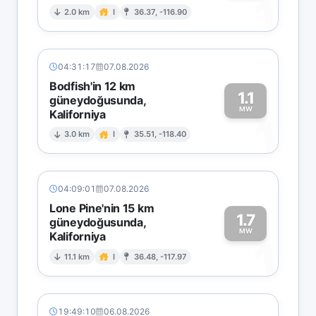
1
2.0 km
I
36.37, -116.90
04:31:17
07.08.2026
Bodfish'in 12 km
1.1
güneydoğusunda,
MW
Kaliforniya
1
3.0 km
I
35.51, -118.40
04:09:01
07.08.2026
Lone Pine'nin 15 km
1.7
güneydoğusunda,
MW
Kaliforniya
1
11.1 km
I
36.48, -117.97
19:49:10
06.08.2026