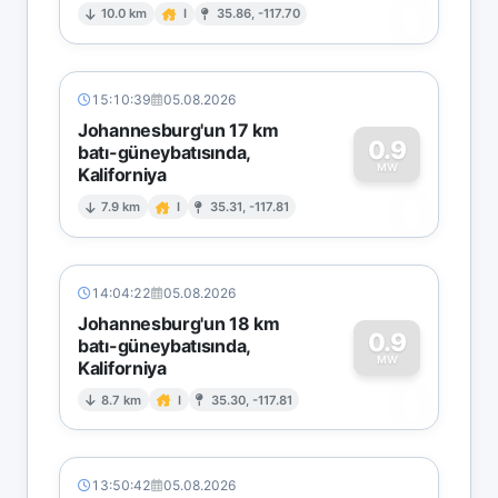
0
10.0 km
I
35.86, -117.70
15:10:39
05.08.2026
Johannesburg'un 17 km
0.9
batı-güneybatısında,
MW
Kaliforniya
0
7.9 km
I
35.31, -117.81
14:04:22
05.08.2026
Johannesburg'un 18 km
0.9
batı-güneybatısında,
MW
Kaliforniya
0
8.7 km
I
35.30, -117.81
13:50:42
05.08.2026