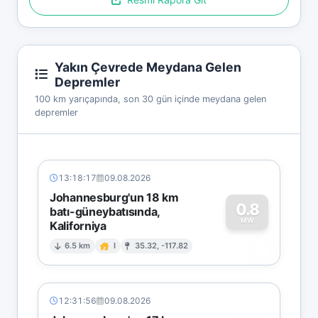
Yakın Çevrede Meydana Gelen
Depremler
100 km yarıçapında, son 30 gün içinde meydana gelen
depremler
13:18:17
09.08.2026
Johannesburg'un 18 km
0.8
batı-güneybatısında,
MW
Kaliforniya
0
6.5 km
I
35.32, -117.82
12:31:56
09.08.2026