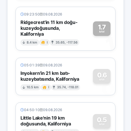
09:23:50
09.08.2026
Ridgecrest'in 11 km doğu-
1.7
kuzeydoğusunda,
MW
Kaliforniya
1
8.4 km
I
35.65, -117.56
05:01:39
09.08.2026
Inyokern'in 21 km batı-
0.6
kuzeybatısında, Kaliforniya
0
MW
10.5 km
I
35.74, -118.01
04:50:10
09.08.2026
Little Lake'nin 19 km
0.5
doğusunda, Kaliforniya
MW