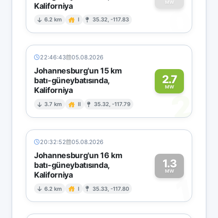
MW
Kaliforniya
0
6.2 km
I
35.32, -117.83
22:46:43
05.08.2026
Johannesburg'un 15 km
2.7
batı-güneybatısında,
MW
Kaliforniya
2
3.7 km
II
35.32, -117.79
20:32:52
05.08.2026
Johannesburg'un 16 km
1.3
batı-güneybatısında,
MW
Kaliforniya
1
6.2 km
I
35.33, -117.80