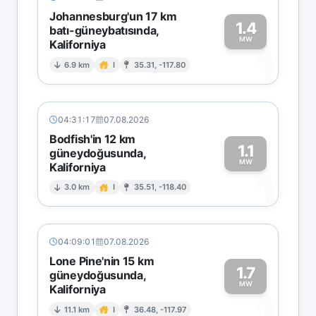
Johannesburg'un 17 km
1.4
batı-güneybatısında,
MW
Kaliforniya
1
6.9 km
I
35.31, -117.80
04:31:17
07.08.2026
Bodfish'in 12 km
1.1
güneydoğusunda,
MW
Kaliforniya
1
3.0 km
I
35.51, -118.40
04:09:01
07.08.2026
Lone Pine'nin 15 km
1.7
güneydoğusunda,
MW
Kaliforniya
1
11.1 km
I
36.48, -117.97