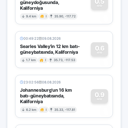
0.5
güneydoğusunda,
MW
Kaliforniya
0
9.4 km
I
35.90, -117.72
00:49:22
09.08.2026
Searles Valley'in 12 km batı-
0.6
güneybatısında, Kaliforniya
0
MW
1.7 km
I
35.73, -117.53
23:02:56
08.08.2026
Johannesburg'un 16 km
0.9
batı-güneybatısında,
MW
Kaliforniya
0
6.2 km
I
35.33, -117.81