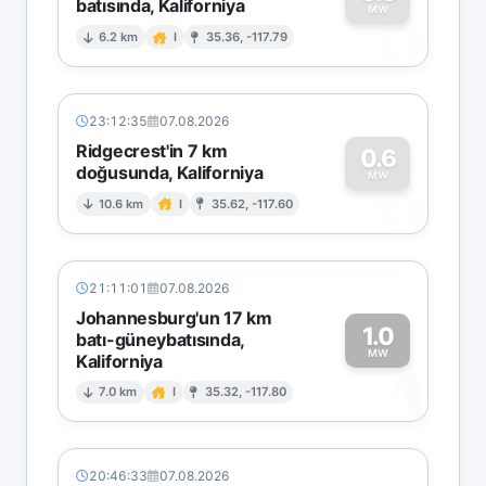
batısında, Kaliforniya
0
MW
6.2 km
I
35.36, -117.79
23:12:35
07.08.2026
Ridgecrest'in 7 km
0.6
doğusunda, Kaliforniya
0
MW
10.6 km
I
35.62, -117.60
21:11:01
07.08.2026
Johannesburg'un 17 km
1.0
batı-güneybatısında,
MW
Kaliforniya
1
7.0 km
I
35.32, -117.80
20:46:33
07.08.2026