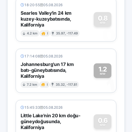
18:20:55
05.08.2026
Searles Valley'in 24 km
0.8
kuzey-kuzeybatısında,
MW
Kaliforniya
0
4.2 km
I
35.97, -117.49
17:14:08
05.08.2026
Johannesburg'un 17 km
1.2
batı-güneybatısında,
MW
Kaliforniya
1
7.2 km
I
35.32, -117.81
15:45:33
05.08.2026
Little Lake'nin 20 km doğu-
0.6
güneydoğusunda,
MW
Kaliforniya