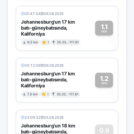
00:47:04
06.08.2026
Johannesburg'un 17 km
1.1
batı-güneybatısında,
MW
Kaliforniya
1
6.2 km
I
35.33, -117.81
00:12:09
06.08.2026
Johannesburg'un 17 km
1.2
batı-güneybatısında,
MW
Kaliforniya
1
7.5 km
I
35.32, -117.81
23:09:32
05.08.2026
Johannesburg'un 18 km
0.9
batı-güneybatısında,