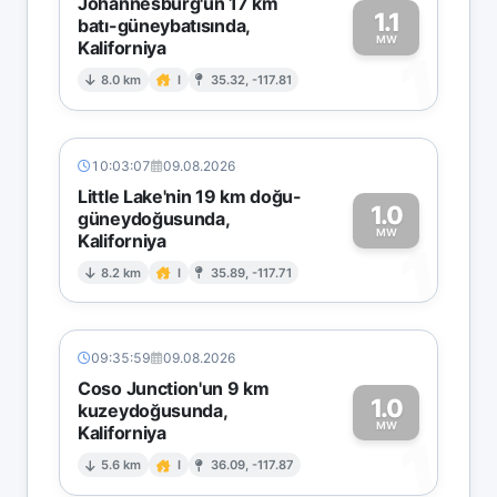
Johannesburg'un 17 km
1.1
batı-güneybatısında,
MW
Kaliforniya
1
8.0 km
I
35.32, -117.81
10:03:07
09.08.2026
Little Lake'nin 19 km doğu-
1.0
güneydoğusunda,
MW
Kaliforniya
1
8.2 km
I
35.89, -117.71
09:35:59
09.08.2026
Coso Junction'un 9 km
1.0
kuzeydoğusunda,
MW
Kaliforniya
1
5.6 km
I
36.09, -117.87