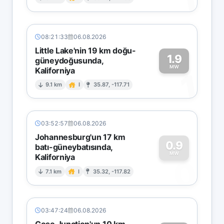
1
08:21:33
06.08.2026
Little Lake'nin 19 km doğu-
1.9
güneydoğusunda,
MW
Kaliforniya
1
9.1 km
I
35.87, -117.71
03:52:57
06.08.2026
Johannesburg'un 17 km
0.9
batı-güneybatısında,
MW
Kaliforniya
0
7.1 km
I
35.32, -117.82
03:47:24
06.08.2026
Coso Junction'un 10 km