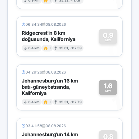
1
6.9 km
I
35.32, -117.81
06:34:34
08.08.2026
Ridgecrest'in 8 km
0.9
doğusunda, Kaliforniya
0
MW
6.4 km
I
35.61, -117.59
04:29:26
08.08.2026
Johannesburg'un 16 km
1.6
batı-güneybatısında,
MW
Kaliforniya
1
6.4 km
I
35.31, -117.79
03:41:58
08.08.2026
Johannesburg'un 14 km
0.8