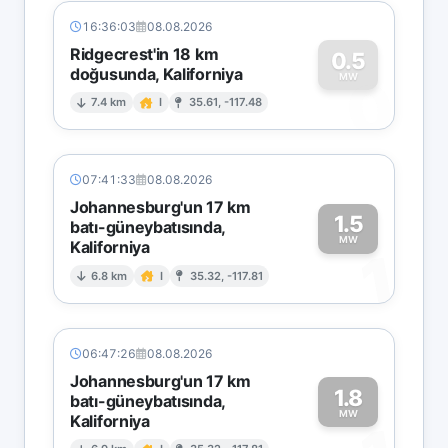
16:36:03
08.08.2026
Ridgecrest'in 18 km
0.5
doğusunda, Kaliforniya
0
MW
7.4 km
I
35.61, -117.48
07:41:33
08.08.2026
Johannesburg'un 17 km
1.5
batı-güneybatısında,
MW
Kaliforniya
1
6.8 km
I
35.32, -117.81
06:47:26
08.08.2026
Johannesburg'un 17 km
1.8
batı-güneybatısında,
MW
Kaliforniya