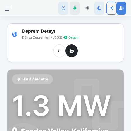
İnternet
bağlantınız
koptu!
Çevrimdışı
Deprem Detayı
moddasınız.
Dünya Depremleri (USGS)
•
Onaylı
Hafif Åiddette
1.3 MW