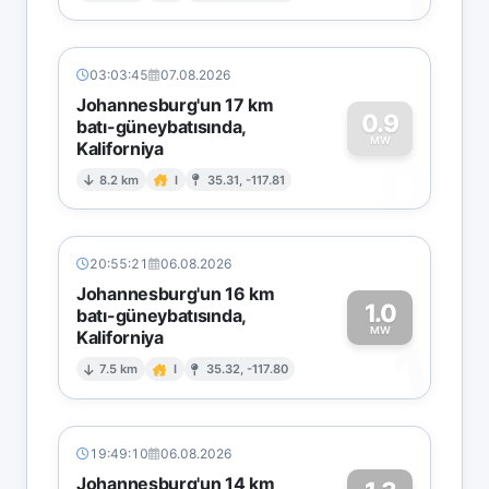
03:03:45
07.08.2026
Johannesburg'un 17 km
0.9
batı-güneybatısında,
MW
Kaliforniya
0
8.2 km
I
35.31, -117.81
20:55:21
06.08.2026
Johannesburg'un 16 km
1.0
batı-güneybatısında,
MW
Kaliforniya
1
7.5 km
I
35.32, -117.80
19:49:10
06.08.2026
Johannesburg'un 14 km