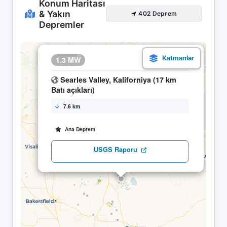
Konum Haritası
& Yakın
402 Deprem
Depremler
×
1.3 MW
28.04 09:31
Searles Valley, Kaliforniya (17 km
Batı açıkları)
7.6 km
Ana Deprem
USGS Raporu