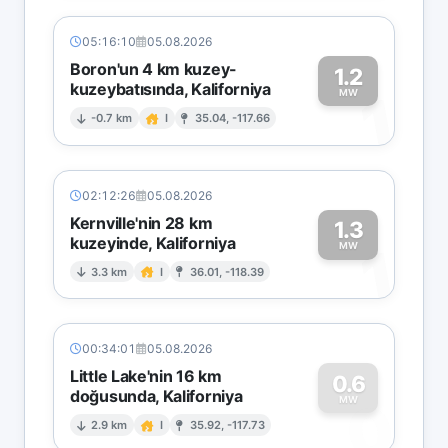
05:16:10
05.08.2026
Boron'un 4 km kuzey-
1.2
kuzeybatısında, Kaliforniya
1
MW
-0.7 km
I
35.04, -117.66
02:12:26
05.08.2026
Kernville'nin 28 km
1.3
kuzeyinde, Kaliforniya
1
MW
3.3 km
I
36.01, -118.39
00:34:01
05.08.2026
Little Lake'nin 16 km
0.6
doğusunda, Kaliforniya
0
MW
2.9 km
I
35.92, -117.73