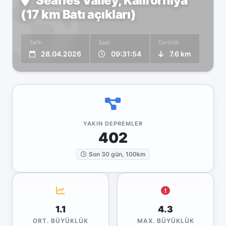
Searles Valley, Kaliforniya
(17 km Batı açıkları)
Tarih
Saat
Derinlik
28.04.2026
09:31:54
7.6 km
YAKIN DEPREMLER
402
Son 30 gün, 100km
1.1
4.3
ORT. BÜYÜKLÜK
MAX. BÜYÜKLÜK