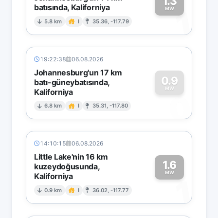
1.3
batısında, Kaliforniya
1
MW
5.8 km
I
35.36, -117.79
19:22:38
06.08.2026
Johannesburg'un 17 km
0.9
batı-güneybatısında,
MW
Kaliforniya
0
6.8 km
I
35.31, -117.80
14:10:15
06.08.2026
Little Lake'nin 16 km
1.6
kuzeydoğusunda,
MW
Kaliforniya
1
0.9 km
I
36.02, -117.77