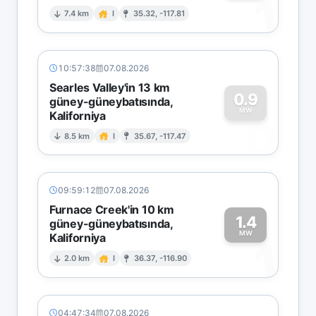
1
7.4 km
I
35.32, -117.81
10:57:38
07.08.2026
Searles Valley'in 13 km
0.9
güney-güneybatısında,
MW
Kaliforniya
0
8.5 km
I
35.67, -117.47
09:59:12
07.08.2026
Furnace Creek'in 10 km
1.4
güney-güneybatısında,
MW
Kaliforniya
1
2.0 km
I
36.37, -116.90
04:47:34
07.08.2026