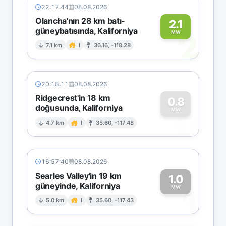
22:17:44
08.08.2026
Olancha'nın 28 km batı-
2.1
güneybatısında, Kaliforniya
2
MW
7.1 km
I
36.16, -118.28
20:18:11
08.08.2026
Ridgecrest'in 18 km
0.8
doğusunda, Kaliforniya
0
MW
4.7 km
I
35.60, -117.48
16:57:40
08.08.2026
Searles Valley'in 19 km
1.0
güneyinde, Kaliforniya
1
MW
5.0 km
I
35.60, -117.43