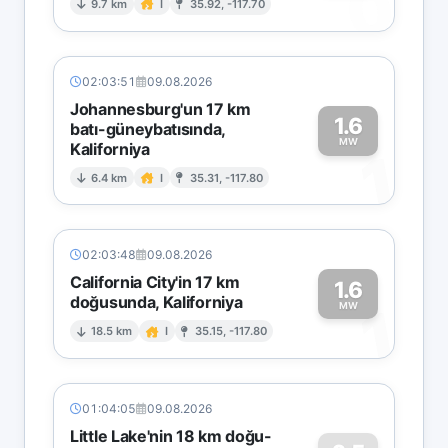
0
9.7 km
I
35.92, -117.70
02:03:51
09.08.2026
Johannesburg'un 17 km
1.6
batı-güneybatısında,
MW
Kaliforniya
1
6.4 km
I
35.31, -117.80
02:03:48
09.08.2026
California City'in 17 km
1.6
doğusunda, Kaliforniya
1
MW
18.5 km
I
35.15, -117.80
01:04:05
09.08.2026
Little Lake'nin 18 km doğu-