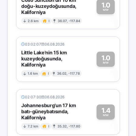
1.0
doğu-kuzeydoğusunda,
MW
Kaliforniya
1
2.6 km
I
36.07, -117.84
03:02:07
06.08.2026
Little Lake'nin 15 km
1.0
kuzeydoğusunda,
MW
Kaliforniya
1
1.6 km
I
36.02, -117.78
02:07:30
06.08.2026
Johannesburg'un 17 km
1.4
batı-güneybatısında,
MW
Kaliforniya
1
7.2 km
I
35.32, -117.80