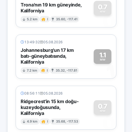
Trona'nın 19 km güneyinde,
0.7
Kaliforniya
0
MW
5.2 km
I
35.60, -117.41
13:49:32
05.08.2026
Johannesburg'un 17 km
1.1
batı-güneybatısında,
MW
Kaliforniya
1
7.2 km
I
35.32, -117.81
08:56:11
05.08.2026
Ridgecrest'in 15 km doğu-
0.7
kuzeydoğusunda,
MW
Kaliforniya
0
4.9 km
I
35.68, -117.53