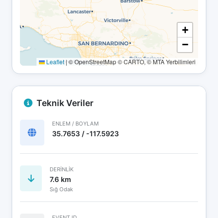
+
−
Leaflet
|
© OpenStreetMap © CARTO, © MTA Yerbilimleri
Teknik Veriler
ENLEM / BOYLAM
35.7653 / -117.5923
DERINLIK
7.6 km
Sığ Odak
EVENT ID