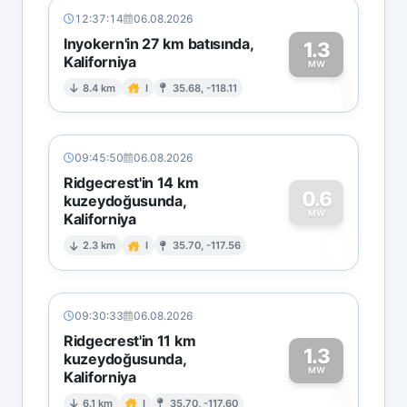
12:37:14
06.08.2026
Inyokern'in 27 km batısında,
1.3
Kaliforniya
1
MW
8.4 km
I
35.68, -118.11
09:45:50
06.08.2026
Ridgecrest'in 14 km
0.6
kuzeydoğusunda,
MW
Kaliforniya
0
2.3 km
I
35.70, -117.56
09:30:33
06.08.2026
Ridgecrest'in 11 km
1.3
kuzeydoğusunda,
MW
Kaliforniya
6.1 km
I
35.70, -117.60